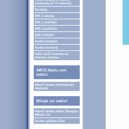
(internetová TV zdarma)
Novinky
MIS 1 zábava
MIS 2 vzdělání
MIS 3 publicist.
MIS 4 lokální
Audia hudební
Audia mluvená
Naše další internetové
televize zdarma...
ABCD.fatym.com
nabízí:
Hlavní strana vyhledávače
Abeceda
Milujte se! nabízí:
Hlavní strana webu časopisu
Milujte se!
Archiv vyšlých čísel