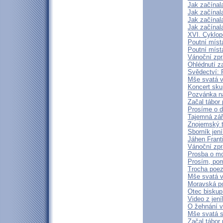
Jak začínal
Jak začínal
Jak začínal
Jak začínal
XVI. Cyklop
Poutní míst
Poutní míst
Vánoční zpr
Ohlédnutí z
Svědectví: 
Mše svatá v 
Koncert sku
Pozvánka na
Začal tábor 
Prosíme o d
Tajemná zá
Znojemský t
Sborník jen
Jáhen Frant
Vánoční zpr
Prosba o mod
Prosím, pom
Trocha poezi
Mše svatá v
Moravská p
Otec biskup
Video z jen
O žehnání 
Mše svatá s
Začal tábor 