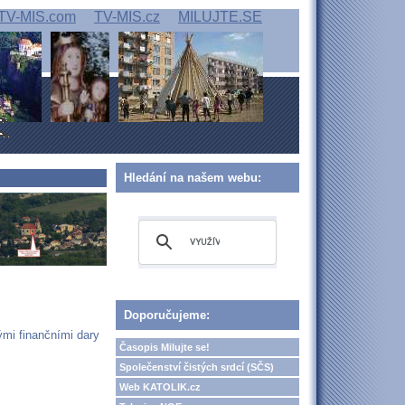
TV-MIS.com
TV-MIS.cz
MILUJTE.SE
Hledání na našem webu:
Doporučujeme:
mi finančními dary
Časopis Milujte se!
Společenství čistých srdcí (SČS)
Web KATOLIK.cz