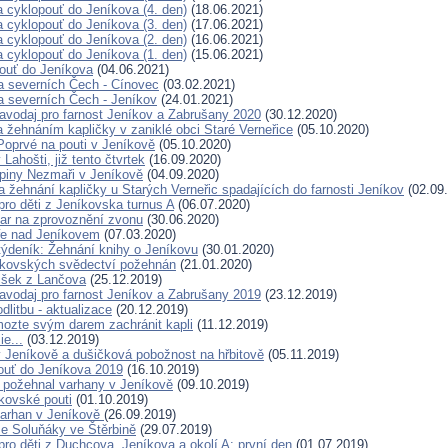
a cyklopouť do Jeníkova (4. den)
(18.06.2021)
a cyklopouť do Jeníkova (3. den)
(17.06.2021)
a cyklopouť do Jeníkova (2. den)
(16.06.2021)
a cyklopouť do Jeníkova (1. den)
(15.06.2021)
ouť do Jeníkova
(04.06.2021)
a severních Čech - Cínovec
(03.02.2021)
a severních Čech - Jeníkov
(24.01.2021)
avodaj pro farnost Jeníkov a Zabrušany 2020
(30.12.2020)
a žehnáním kapličky v zaniklé obci Staré Verneřice
(05.10.2020)
Poprvé na pouti v Jeníkově
(05.10.2020)
Lahošti, již tento čtvrtek
(16.09.2020)
piny Nezmaři v Jeníkově
(04.09.2020)
 žehnání kapličky u Starých Verneřic spadajících do farnosti Jeníkov
(02.09
pro děti z Jeníkovska turnus A
(06.07.2020)
ar na zprovoznění zvonu
(30.06.2020)
ře nad Jeníkovem
(07.03.2020)
ýdeník: Žehnání knihy o Jeníkovu
(30.01.2020)
íkovských svědectví požehnán
(21.01.2020)
išek z Lančova
(25.12.2019)
avodaj pro farnost Jeníkov a Zabrušany 2019
(23.12.2019)
litbu - aktualizace
(20.12.2019)
ozte svým darem zachránit kapli
(11.12.2019)
e...
(03.12.2019)
 Jeníkově a dušičková pobožnost na hřbitově
(05.11.2019)
ouť do Jeníkova 2019
(16.10.2019)
 požehnal varhany v Jeníkově
(09.10.2019)
íkovské pouti
(01.10.2019)
varhan v Jeníkově
(26.09.2019)
e Soluňáky ve Štěrbině
(29.07.2019)
pro děti z Duchcova, Jeníkova a okolí A: první den
(01.07.2019)