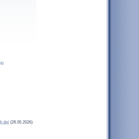
 8)
h dní
(28.05.2026)