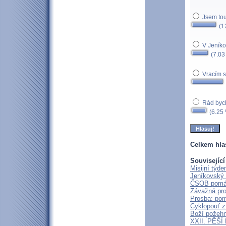
Jsem to
(1
V Jeníko
(7.03
Vracím s
Rád bych 
(6.25
Celkem hla
Související
Misijní týd
Jeníkovský 
ČSOB pomáhá
Závažná pro
Prosba: pom
Cyklopouť z
Boží požehn
XXII. PĚŠ