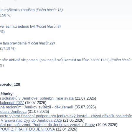
uto myšlenkou nadšen
(Počet hlasů: 16)
2.50 %)
vě jsem už jednou byl
(Počet hlasů: 9)
 %)
e tam pravidelně
(Počet hlasů: 22)
(17.19 %)
této aktivitě víc pomohl (pak napiš svůj kontakt na číslo 728501132)
(Počet hlasů:
 %)
sovalo: 128
 články:
en soluňáků v Jeníkově: pohřební mše svatá
(21.07.2026)
kalendář 2027
(15.07.2026)
 regionům: Jeníkov zvítězil - děkujeme!!
(05.07.2026)
sba z Jeníkova
(01.07.2026)
ozte vyhrát finanční podporu pro jeníkovský kostel - zbývá několik posledníc
 Vranova nad Dyjí do Jeníkova 2026
(21.05.2026)
ání pro naši zemi. Poutníci do Jeníkova vyrazí z Prahy
(19.05.2026)
Í POUŤ Z PRAHY DO JENÍKOVA
(12.04.2026)