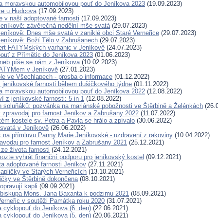
a moravskou automobilovou pouť do Jeníkova 2023
(19.09.2023)
že u Hudcova
(17.09.2023)
je v naší adoptované farnosti
(17.09.2023)
Jeníkově: závěrečná nedělní mše svatá
(29.07.2023)
Jeníkově: Dnes mše svatá v zaniklé obci Staré Verneřice
(29.07.2023)
Jeníkově: Boží Tělo v Zabrušanech
(29.07.2023)
rt FATYMských varhanic v Jeníkově
(24.07.2023)
pouť z Přímětic do Jeníkova 2023
(01.06.2023)
 aneb píše se nám z Jeníkova
(10.02.2023)
FATYMem v Jeníkově
(27.01.2023)
le ve Všechlapech - prosba o informace
(01.12.2022)
 jeníkovské farnosti během dušičkového týdne
(01.11.2022)
a moravskou automobilovou pouť do Jeníkova 2022
(12.08.2022)
í z jeníkovské farnosti: 5 in 1
(12.08.2022)
en soluňáků: pozvánka na mariánské pobožnosti ve Štěrbině a Želénkách
(26.
 zpravodaj pro farnost Jeníkov a Zabrušany 2022
(11.07.2022)
ém kostele sv. Petra a Pavla se hrálo a zpívalo
(30.06.2022)
svatá v Jeníkově
(26.06.2022)
k na přímluvu Panny Marie Jeníkovské - uzdravení z rakoviny
(10.04.2022)
avodaj pro farnost Jeníkov a Zabrušany 2021
(25.12.2021)
ze života farnosti
(24.12.2021)
ozte vyhrát finanční podporu pro jeníkovský kostel
(09.12.2021)
a adoptované farnosti Jeníkov
(27.11.2021)
kapličky ve Starých Verneřicích
(13.10.2021)
ičky ve Štěrbině dokončena
(08.10.2021)
opravují kapli
(09.09.2021)
t biskupa Mons. Jana Baxanta k podzimu 2021
(08.09.2021)
Verneřic v soutěži Památka roku 2020
(31.07.2021)
a cyklopouť do Jeníkova (6. den)
(22.06.2021)
a cyklopouť do Jeníkova (5. den)
(20.06.2021)