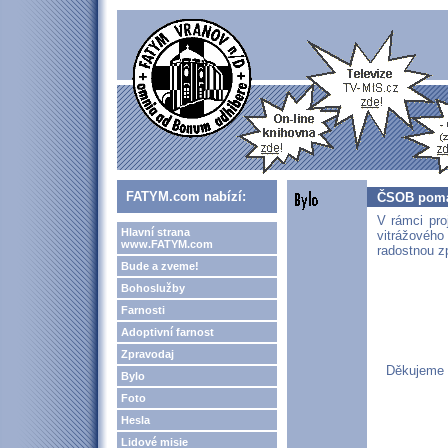
FATYM.com nabízí:
ČSOB pomá
V rámci pro
Hlavní strana
vitrážovéh
www.FATYM.com
radostnou zp
Bude a zveme!
Bohoslužby
Farnosti
Adoptivní farnost
Zpravodaj
Děkujeme v
Bylo
Foto
Hesla
Lidové misie