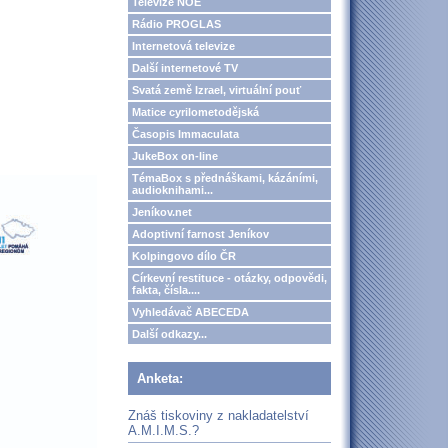
Televize NOE
Rádio PROGLAS
Internetová televize
Další internetové TV
Svatá země Izrael, virtuální pouť
Matice cyrilometodějská
Časopis Immaculata
JukeBox on-line
TémaBox s přednáškami, kázáními,
audioknihami...
Jeníkov.net
Adoptivní farnost Jeníkov
Kolpingovo dílo ČR
Církevní restituce - otázky, odpovědi,
fakta, čísla....
Vyhledávač ABECEDA
Další odkazy...
Anketa:
Znáš tiskoviny z nakladatelství
A.M.I.M.S.?