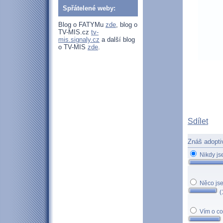
Spřátelené weby:
Blog o FATYMu
zde
, blog o
TV-MIS.cz
tv-
mis.signaly.cz
a další blog
o TV-MIS
zde
.
Sdílet
Znáš adopti
Nikdy js
Něco jsem
(
Vím o co