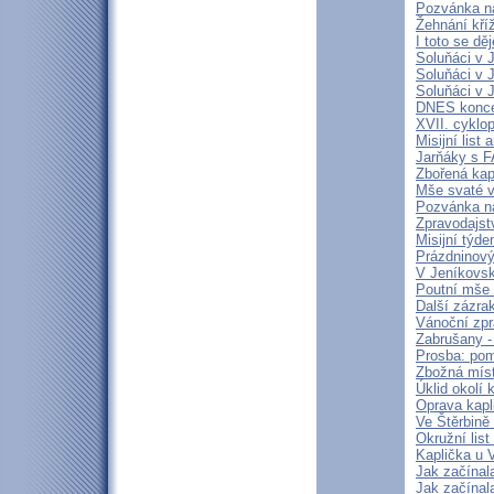
Pozvánka n
Žehnání kří
I toto se dě
Soluňáci v 
Soluňáci v 
Soluňáci v 
DNES konce
XVII. cyklo
Misijní list
Jarňáky s 
Zbořená kap
Mše svaté v
Pozvánka n
Zpravodajstv
Misijní týd
Prázdninový
V Jeníkovsk
Poutní mše 
Další zázra
Vánoční zpr
Zabrušany - 
Prosba: pom
Zbožná míst
Úklid okolí 
Oprava kapl
Ve Štěrbině 
Okružní lis
Kaplička u 
Jak začínal
Jak začínal