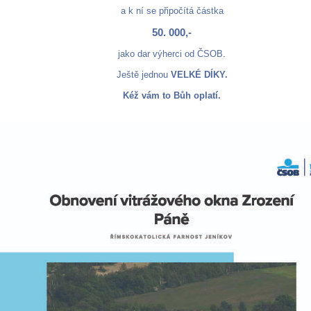
a k ní se připočítá částka
50. 000,-
jako dar výherci od ČSOB.
Ještě jednou
VELKÉ DÍKY.
Kéž vám to Bůh oplatí.