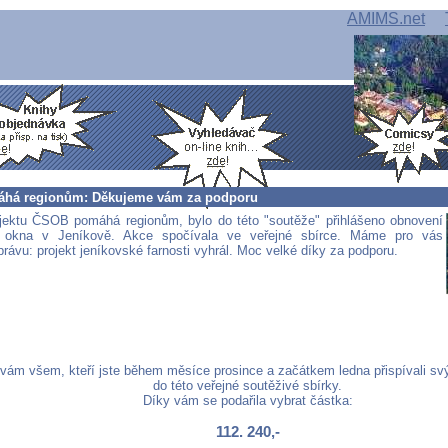
AMIMS.net
há regionům: Děkujeme vám za podporu
jektu ČSOB pomáhá regionům, bylo do této "soutěže" přihlášeno obnovení
o okna v Jeníkově. Akce spočívala ve veřejné sbírce. Máme pro vás
rávu: projekt jeníkovské farnosti vyhrál. Moc velké díky za podporu.
ám všem, kteří jste během měsíce prosince a začátkem ledna přispívali svý
do této veřejné soutěživé sbírky.
Díky vám se podařila vybrat částka:
112. 240,-