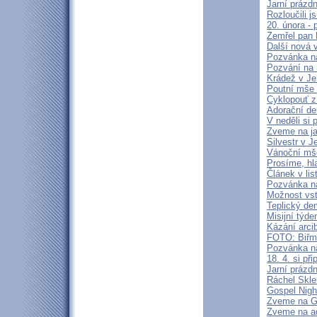
Jarní prázd
Rozloučili 
20. února -
Zemřel pan 
Další nová 
Pozvánka n
Pozvání na
Krádež v Je
Poutní mše 
Cyklopouť z
Adorační de
V neděli si
Zveme na j
Silvestr v J
Vánoční mš
Prosíme, hl
Článek v lis
Pozvánka n
Možnost vst
Teplický de
Misijní týd
Kázání arci
FOTO: Biřm
Pozvánka na
18. 4. si p
Jarní prázd
Ráchel Skle
Gospel Nigh
Zveme na Go
Zveme na ad