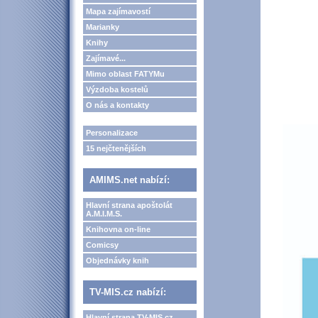
Mapa zajímavostí
Marianky
Knihy
Zajímavé...
Mimo oblast FATYMu
Výzdoba kostelů
O nás a kontakty
Personalizace
15 nejčtenějších
AMIMS.net nabízí:
Hlavní strana apoštolát
A.M.I.M.S.
Knihovna on-line
Comicsy
Objednávky knih
TV-MIS.cz nabízí:
Hlavní strana TV-MIS.cz