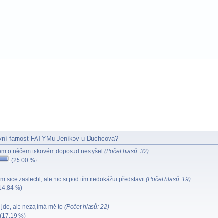
vní farnost FATYMu Jeníkov u Duchcova?
em o něčem takovém doposud neslyšel
(Počet hlasů: 32)
(25.00 %)
 sice zaslechl, ale nic si pod tím nedokážui představit
(Počet hlasů: 19)
14.84 %)
 jde, ale nezajímá mě to
(Počet hlasů: 22)
(17.19 %)