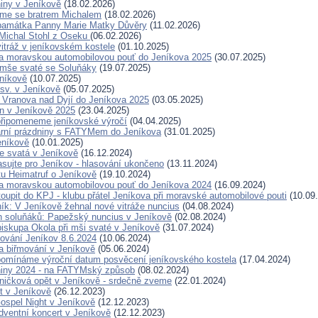
niny v Jeníkově
(18.02.2026)
jsme se bratrem Michalem
(18.02.2026)
 památka Panny Marie Matky Důvěry
(11.02.2026)
Michal Stohl z Oseku
(06.02.2026)
vitráž v jeníkovském kostele
(01.10.2025)
a moravskou automobilovou pouť do Jeníkova 2025
(30.07.2025)
 mše svaté se Soluňáky
(19.07.2025)
níkově
(10.07.2025)
sv. v Jeníkově
(05.07.2025)
 Vranova nad Dyjí do Jeníkova 2025
(03.05.2025)
n v Jeníkově 2025
(23.04.2025)
 připomeneme jeníkovské výročí
(04.04.2025)
arní prázdniny s FATYMem do Jeníkova
(31.01.2025)
eníkově
(10.01.2025)
e svatá v Jeníkově
(16.12.2024)
asujte pro Jeníkov - hlasování ukončeno
(13.11.2024)
tu Heimatruf o Jeníkově
(19.10.2024)
a moravskou automobilovou pouť do Jeníkova 2024
(16.09.2024)
oupit do KPJ - klubu přátel Jeníkova při moravské automobilové pouti
(10.09
ník: V Jeníkově žehnal nové vitráže nuncius
(04.08.2024)
en soluňáků: Papežský nuncius v Jeníkově
(02.08.2024)
biskupa Okola při mši svaté v Jeníkově
(31.07.2024)
ování Jeníkov 8.6.2024
(10.06.2024)
 biřmování v Jeníkově
(05.06.2024)
řipomínáme výroční datum posvěcení jeníkovského kostela
(17.04.2024)
niny 2024 - na FATYMský způsob
(08.02.2024)
ničková opět v Jeníkově - srdečně zveme
(22.01.2024)
t v Jeníkově
(26.12.2023)
spel Night v Jeníkově
(12.12.2023)
ventní koncert v Jeníkově
(12.12.2023)