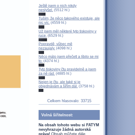
Ještě jsem o nich nikdy
neslyšel.
(5512 hl.)
Tuším, že něco takového existuje, ale
nic víc.
(4559 hl.)
Už jsem měl některé tyto tiskoviny v
ruce.
(6529 hl.)
Popravdě, vůbec mě
nezaujaly.
(4098 hl.)
Něco málo jsem přečetl a líbilo se mi
to.
(4374 hl.)
Tyto tiskoviny čtu pravidelně a jsem
za ně rád.
(4885 hl.)
Nejen je čtu, ale také si je
objednávám a šířím dál.
(3758 hl.)
Celkem hlasovalo: 33715
Volná šiřitelnost:
Na obsah tohoto webu si FATYM
nevyhrazuje žádná autorská
práva!
Obsah můžete dále