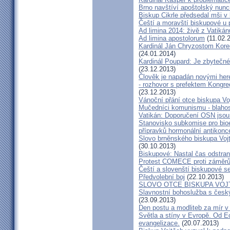
Brno navštíví apoštolský nun
Biskup Cikrle předsedal mši v 
Čeští a moravští biskupové u 
Ad limina 2014: živě z Vatik
Ad limina apostolorum
(11.02.
Kardinál Ján Chryzostom Kore
(24.01.2014)
Kardinál Poupard: Je zbytečné 
(23.12.2013)
Člověk je napadán novými he
- rozhovor s prefektem Kongre
(23.12.2013)
Vánoční přání otce biskupa Vo
Mučedníci komunismu - blahos
Vatikán: Doporučení OSN jsou
Stanovisko subkomise pro bioe
přípravků hormonální antikon
Slovo brněnského biskupa Vojt
(30.10.2013)
Biskupové: Nastal čas odstran
Protest COMECE proti záměr
Čeští a slovenští biskupové s
Předvolební boj
(22.10.2013)
SLOVO OTCE BISKUPA VOJ
Slavnostní bohoslužba s česk
(23.09.2013)
Den postu a modliteb za mír v 
Světla a stíny v Evropě. Od Ec
evangelizace.
(20.07.2013)