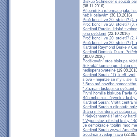
Biskup Schneider o soužití p
(08.11.2016)
Připomínka reformace jako hi
než k oslavám
(30.10.2016)
Proč koncil ve 20. století? (4. 
Proč koncil ve 20. století? (3. 
Kardinál Parolin: lidská svobo
jeho svědomí
(23.10.2016)
Proč koncil ve 20. století? (2. 
Proč koncil ve 20. století? (1. 
Kardinál Raymond Burke v Čes
Kardinál Dominik Duka: Potře
(30.09.2016)
Poděkování otce biskupa Vojt
Sekretář komise pro dialog s l
nedispenzovatelné
(19.08.2016
Kardinál Sarah: "Ti, kteří tvrd
slova - nejenže se mýlí, ale i l
* Brno má nového pomocného b
* Záznam biskupské svěcení: B
První homilie biskupa Pavla K
Bůh nebo nic - úryvek z knihy
Kardinál Sarah: Vrátit centrální
Kardinál Sarah o diktatuře hr
Brána milosrdenství putuje na
* Nejvýznamnější africký kardi
* Vyjde slov. překlad knihy "B
Je demokracie 'totální moc me
Kardinál Sarah vyzval Američ
Soudruzi zvedají hlavu
(22.05.