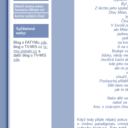
Byl 
Hlavní strana webu
Z těchto jeho společ
časopisu Milujte se!
Otec Milan,
Archiv vyšlých čísel
b
Člo
V životě j
Spřátelené
ale Mila
weby:
jednou
jed
Blog o FATYMu
zde
,
na kon
blog o TV-MIS.cz
tv-
A na o
mis.signaly.cz
a
Buduje vz
další blog o TV-MIS
lidsky, nikdy ne
zde
.
Jezdívá často do
kde jeho ro
ale on j
v
sloužil 
Poslouchá příběhy 
Děti bere na
jak to d
Naše děti se
neboť se
Ano, s vzácným člo
Když tedy přijde nějaký pokus
o změnu paradigmatu vnímá