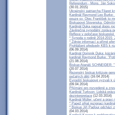
Referendum - Mons. Ján Sokol:
(30.01.2015)
Ukrajinský patriarcha Filaret kr
Kardinál Raymond Leo Burke: 
pouze sv. Otec František to m
Biskupové Slovenska: Odmítíme
Kardinál Duka napsal dopis r
Závěrečná synodální zpráva p
Reflexe v poločase biskupské
* Synoda o rodině 2014-2015: 
* Zdroje informací a přímé pře
Prohlášení předsedy KBS k ro
(06.09.2014)
Kardinál Dominik Duka: kázání
kardinál Raymond Burke: "Pot
(21.08.2014)
Biskup Atanáš SCHNEIDER: "Na
(20.07.2014)
Řezenský biskup kritizuje gen
počatých dětí
(16.04.2014)
Evropští biskupové vyzvali k 
(09.04.2014)
Přijímání pro rozvedené a zn
Kardinál Turkson: Lidská práva 
dezinterpretace
(12.03.2014)
Kardinál Müller: učení a praxi 
* Papež přijal rezignaci kardin
* Biskup Jiří Paďour odchází 
(04.03.2014)
Kardinál Kasper k problemati