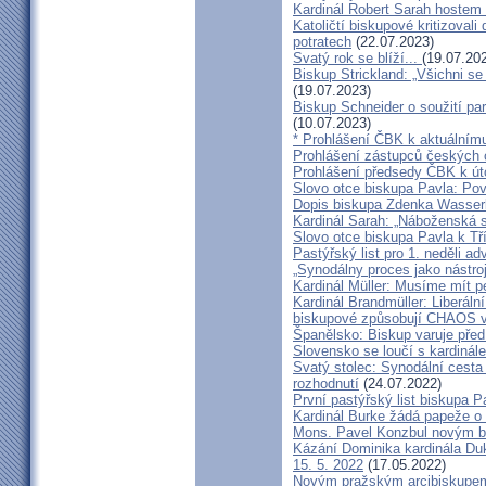
Kardinál Robert Sarah hostem 
Katoličtí biskupové kritizovali
potratech
(22.07.2023)
Svatý rok se blíží...
(19.07.20
Biskup Strickland: „Všichni se
(19.07.2023)
Biskup Schneider o soužití p
(10.07.2023)
* Prohlášení ČBK k aktuálnímu
Prohlášení zástupců českých c
Prohlášení předsedy ČBK k út
Slovo otce biskupa Pavla: Pov
Dopis biskupa Zdenka Wasserb
Kardinál Sarah: „Náboženská 
Slovo otce biskupa Pavla k Tří
Pastýřský list pro 1. neděli ad
„Synodálny proces jako nástro
Kardinál Müller: Musíme mít p
Kardinál Brandmüller: Liberální
biskupové způsobují CHAOS v 
Španělsko: Biskup varuje před
Slovensko se loučí s kardin
Svatý stolec: Synodální cesta
rozhodnutí
(24.07.2022)
První pastýřský list biskupa P
Kardinál Burke žádá papeže o
Mons. Pavel Konzbul novým b
Kázání Dominika kardinála Duky
15. 5. 2022
(17.05.2022)
Novým pražským arcibiskupem