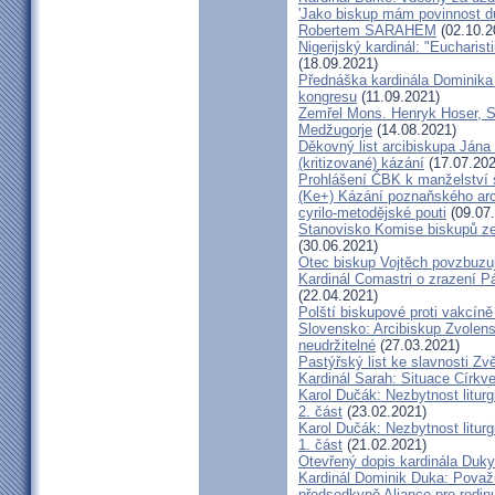
'Jako biskup mám povinnost dů
Robertem SARAHEM
(02.10.2
Nigerijský kardinál: "Eucharis
(18.09.2021)
Přednáška kardinála Dominika
kongresu
(11.09.2021)
Zemřel Mons. Henryk Hoser, SA
Medžugorje
(14.08.2021)
Děkovný list arcibiskupa Ján
(kritizované) kázání
(17.07.202
Prohlášení ČBK k manželství 
(Ke+) Kázání poznaňského arc
cyrilo-metodějské pouti
(09.07
Stanovisko Komise biskupů zem
(30.06.2021)
Otec biskup Vojtěch povzbuzu
Kardinál Comastri o zrazení 
(22.04.2021)
Polští biskupové proti vakcíně
Slovensko: Arcibiskup Zvolens
neudržitelné
(27.03.2021)
Pastýřský list ke slavnosti Z
Kardinál Sarah: Situace Církve
Karol Dučák: Nezbytnost litur
2. část
(23.02.2021)
Karol Dučák: Nezbytnost litur
1. část
(21.02.2021)
Otevřený dopis kardinála Duky
Kardinál Dominik Duka: Považu
předsedkyně Aliance pro rodin