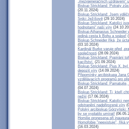
„mezigeneračních uzdravení“ u
Biskup Strickland: Potraty zů
(20.11.2024)
Biskup Strickland: Jsem vděčn
Srdci Ježíšově
(29.10.2024)
Biskup Strickland: Katolíci jso
hodnotami“ naší víry
(24.10.20
Biskup Athanasius Schneider vy
jediná cesta k Bohu a spáse!
(
Biskup Schneider říká, že úct
(03.10.2024)
Kardinál Burke varuje před „pr
společnosti
(28.09.2024)
Biskup Strickland: Popírání to
kacířství.
(21.09.2024)
Biskup Strickland: Pius X. by
depozit víry
(14.09.2024)
Připomínky arcibiskupa Jana 
vzdělávacích programů pro pře
Biskup Strickland: Pamatujte,
(04.07.2024)
Biskup Strickland: Ti, kteří ch
nežijí
(17.06.2024)
Biskup Strickland: Katolíci ne
odstranění nadpřirozené víry
(0
Polský arcibiskup Górzyński: 
by se vyplatilo umírat!
(06.05.
Homilie pronesena při inaugur
Homofobie "neexistuje", říká 
(16.03.2024)