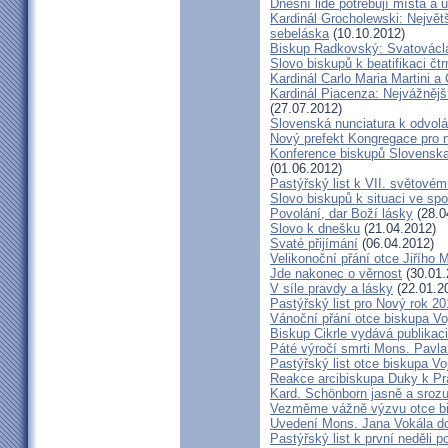
Dnešní lidé potřebují místa a u
Kardinál Grocholewski: Největ
sebeláska
(10.10.2012)
Biskup Radkovský: Svatováclavs
Slovo biskupů k beatifikaci čt
Kardinál Carlo Maria Martini a
Kardinál Piacenza: Nejvážněj
(27.07.2012)
Slovenská nunciatura k odvol
Nový prefekt Kongregace pro 
Konference biskupů Slovenska
(01.06.2012)
Pastýřský list k VII. světovém
Slovo biskupů k situaci ve spo
Povolání, dar Boží lásky
(28.0
Slovo k dnešku
(21.04.2012)
Svaté přijímání
(06.04.2012)
Velikonoční přání otce Jiřího 
Jde nakonec o věrnost
(30.01.
V síle pravdy a lásky
(22.01.2
Pastýřský list pro Nový rok 2
Vánoční přání otce biskupa V
Biskup Cikrle vydává publikac
Páté výročí smrti Mons. Pavla
Pastýřský list otce biskupa V
Reakce arcibiskupa Duky k Pr
Kard. Schönborn jasně a srozu
Vezměme vážně výzvu otce b
Uvedení Mons. Jana Vokála d
Pastýřský list k první neděli p