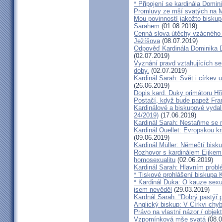
* Připojení se kardinála Domi
Promluvy ze mší svatých na Ml
Mou povinností jakožto biskup
Sarahem
(01.08.2019)
Cenná slova útěchy vzácného 
Ježíšova
(08.07.2019)
Odpověď Kardinála Dominika D
(02.07.2019)
Vyznání pravd vztahujících se
doby.
(02.07.2019)
Kardinál Sarah: Svět i církev u
(26.06.2019)
Dopis kard. Duky primátoru Hř
Postačí, když bude papež Fran
Kardinálové a biskupové vydali 
24/2019)
(17.06.2019)
Kardinál Sarah: Nestaňme se m
Kardinál Ouellet: Evropskou k
(09.06.2019)
Kardinál Müller: Němečtí bisk
Rozhovor s kardinálem Eijkem:
homosexualitu
(02.06.2019)
Kardinál Sarah: Hlavním probl
* Tiskové prohlášení biskupa K
* Kardinál Duka: O kauze sexu
jsem nevěděl
(29.03.2019)
Kardnál Sarah: "Dobrý pastýř p
Anglický biskup: V Církvi chybí
Právo na vlastní názor / objek
Vzpomínková mše svatá
(08.0