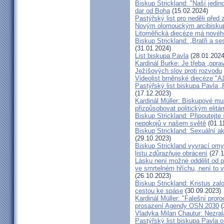
Biskup Strickland: "Naší jedin
dar od Boha
(15.02.2024)
Pastýřský list pro neděli pře
Novým olomouckým arcibiskup
Litoměřická diecéze má novéh
Biskup Strickland: „Bratři a se
(31.01.2024)
List biskupa Pavla
(28.01.2024
Kardinál Burke: Je třeba „opr
Ježíšových slov proti rozvodu
Videolist brněnské diecéze "
Pastýřský list biskupa Pav
(17.12.2023)
Kardinál Müller: Biskupové mus
přizpůsobovat politickým elitá
Biskup Strickland: Připoutejte
nepokojů v našem světě
(01.1
Biskup Strickland: Sexuální ak
(29.10.2023)
Biskup Strickland vyvrací omyl
listu zdůrazňuje obrácení
(27.1
Lásku není možné oddělit od p
ve smrtelném hříchu, není to 
(26.10.2023)
Biskup Strickland: Kristus zalo
cestou ke spáse
(30.09.2023)
Kardinál Müller: "Falešní pror
prosazení Agendy OSN 2030
(
Vladyka Milan Chautur: Nezra
Pastýřský list biskupa Pavla o