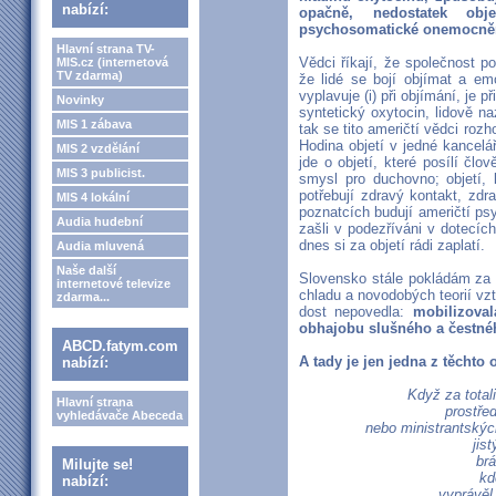
nabízí:
opačně, nedostatek obj
psychosomatické onemocně
Hlavní strana TV-
Vědci říkají, že společnost po
MIS.cz (internetová
TV zdarma)
že lidé se bojí objímat a em
vyplavuje (i) při objímání, je 
Novinky
syntetický oxytocin, lidově n
MIS 1 zábava
tak se tito američtí vědci rozh
Hodina objetí v jedné kancelář
MIS 2 vzdělání
jde o objetí, které posílí člo
MIS 3 publicist.
smysl pro duchovno; objetí,
potřebují zdravý kontakt, zdr
MIS 4 lokální
poznatcích budují američtí ps
Audia hudební
zašli v podezříváni v dotecíc
dnes si za objetí rádi zaplatí.
Audia mluvená
Naše další
Slovensko stále pokládám za
internetové televize
chladu a novodobých teorií vzt
zdarma...
dost nepovedla:
mobilizova
obhajobu slušného a čestné
ABCD.fatym.com
A tady je jen jedna z těchto 
nabízí:
Když za total
Hlavní strana
prostřed
vyhledávače Abeceda
nebo ministrantskýc
jis
brá
Milujte se!
kd
nabízí:
vyprávěl