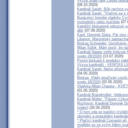
Výzva Stálé rady České bisku
(09.10.2020)
Kardinál Sarah: Bůh nechce vy
Kardinál Sarah: "Vraťme se s r
Burácející homilie vladyky Cyri
mučedníky nebo mučitele
(07.
Katoličtí biskupové odsuzují v
dětí
(07.09.2020)
Kard. Dominik Duka: Pár slov 
Libanon: Maronitský patriarch
Biskup Schneider: Usmiřujme J
Milan Šášik: Mám pocit, že n
Kardinál Napier ostře kritizuje
svete 28/2020)
(13.07.2020)
Postoj biskupů k produkci nakl
Výzva kardinálů - VERITAS L
Kardinál Sarah: Nelze přistoup
(04.05.2020)
Biskup: Vlády používají covid-
svete 18/2020
(02.05.2020)
Vladyka Milan Chautur - KVĚT
(01.05.2020)
Kardinál Brandmüller: Velikon
Kardinál Müller: "Pánem Církve
Rozhovor: Kardinál Dominik 
(video)
(26.04.2020)
* O tom zda se katolíci (zvláš
obvinění a propuštění kardinál
* Plačící kardinál Comastri při
modlete se se svým lidem sva