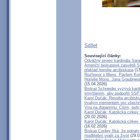
Sdílet
Související články:
Odvážný projev kardinála Sar
Američtí biskupové zasvětili 
překlad homilie arcibiskupa
(13
Rozhovor s Mpns. Pavlem Ko
Homilie Mons. Jana Graubnera 
(15.04.2026)
Biskup Schneider vyzývá kardi
smýšlením, aby podpořili SS
Karol Dučák: Revolta arcibisk
trvalým mementem pro všechny
Víra na dopamínu: Cítím, ted
Karol Dučák: Katolická církev v
(20.02.2026)
Karol Dučák: Katolická církev v
(16.02.2026)
Biskup Conley říká, že potrat
modlitební vigilii za život
(29.0