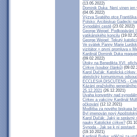
(13.05.2022)
Dominik Duka: Není vinen jen vo
(04.05.2022)
Výzva Svatého otce Františka
Polsko: Arcibiskup Gadecki na
Synodální cestě
(23.02.2022)
George Weigel: Podkopávání II
vatikánského koncilu
(19.02.2
George Weigel: Tekutý katoli
Ve svátek Panny Marie Lurdské
vizitátor + první promluva v M
Kardinál Dominik Duka reaguje
(09.02.2022)
Útoky na Benedikta XVI. přichá
Církve (soubor článků)
(09.02.
Karol Dučák: Katolická círke
ateistický komunismus odsoud
ECCLESIA DISCUTENS - Církev
Kázání pražského generálního 
25.12.2021
(26.12.2021)
Úvaha konvertity nad synodáln
Církev a vakcíny Kardinál Müll
očkování
(12.12.2021)
Modlitba za nového biskupa b
Byl jmenován nový Apoštolský 
Karol Dučák: Jaký je správný 
nauky Katolické církve?
(31.10
Synoda - Jak se k ní postavit, 
(19.10.2021)
Kardinál Burke: vděčný za uzd