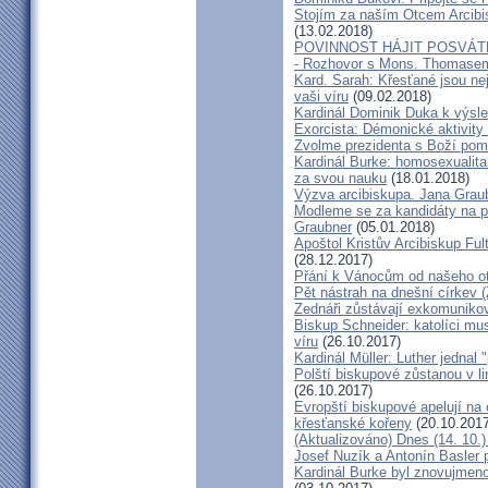
Stojím za naším Otcem Arcib
(13.02.2018)
POVINNOST HÁJIT POSVÁT
- Rozhovor s Mons. Thomase
Kard. Sarah: Křesťané jsou ne
vaši víru
(09.02.2018)
Kardinál Dominik Duka k výsl
Exorcista: Démonické aktivity
Zvolme prezidenta s Boží pom
Kardinál Burke: homosexualita
za svou nauku
(18.01.2018)
Výzva arcibiskupa. Jana Grau
Modleme se za kandidáty na pr
Graubner
(05.01.2018)
Apoštol Kristův Arcibiskup Ful
(28.12.2017)
Přání k Vánocům od našeho ot
Pět nástrah na dnešní církev (
Zednáři zůstávají exkomunikova
Biskup Schneider: katolíci mus
víru
(26.10.2017)
Kardinál Müller: Luther jednal
Polští biskupové zůstanou v li
(26.10.2017)
Evropští biskupové apelují na 
křesťanské kořeny
(20.10.2017
(Aktualizováno) Dnes (14. 10.)
Josef Nuzík a Antonín Basler
Kardinál Burke byl znovujmen