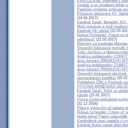
EXKLUZIVNĚ! interview s kar
zmatek a se zmatkem přijde ro
Papežův vyslanec kritizuje úsi
Přípravný dokument XV. řádné
(19.04.2017)
Kardinál Sarah: Benedikt XVI
Muži minulosti a muži budoucno
Kardinál Vlk odešel
(22.03.201
Biskup Schneider: Pokud mi bi
odmítnout"
(21.03.2017)
Rekviem za kardinála Milosla
Slovenští biskupové rozhodli
Srdci Ježíšovu a Neposkvrně
Analýza problematiky CON
dvou formách ŘÍMSKEHO RITU
Analýza problematiky CON
dvou formách ŘÍMSKÉHO RIT
Slovenští biskupové otevřeně:
permanentním konfliktu
(25.02
Prohlášení ČBK k Pochodu pro 
VÝSTAVA BRNĚNSKÁ DIECÉ
Kardinál Sarah: Když se obrát
národy
(15.01.2017)
Výzva České biskupské konfer
(31.12.2016)
Přání k Vánocům od našeho b
Biskup Schneider: Církev již 
Horké téma! Papež odpověděl 
Kardinálové prosí papeže o vys
Kardinál Burke varuje před d