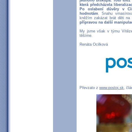
jednoho biskupa. Toto totiž 
která předcházela liberaliza
Po oslabení důvěry v Cír
hodnotám
. Snahu vmasírov
kněžím zakázat brát děti na r
přípravou na další manipulac
My jsme však v týmu Vítěze
těšíme.
Renáta Ocilková
Převzato z
www.postoj.sk
, čl