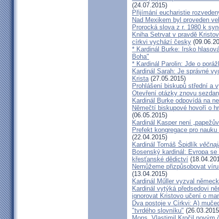
(24.07.2015)
Přijímání eucharistie rozveden
Nad Mexikem byl proveden ve
Prorocká slova z r. 1980 k syn
Kniha Setrvat v pravdě Kristov
církvi vychází česky
(09.06.20
* Kardinál Burke: Irsko hlaso
Boha"
* Kardinál Parolin: Jde o poráž
Kardinál Sarah: Je správné vy
Krista
(27.05.2015)
Prohlášení biskupů střední a 
Otevření otázky znovu sezdan
Kardinál Burke odpovídá na ne
Němečtí biskupové hovoří o hr
(06.05.2015)
Kardinál Kasper není „papežův
Prefekt kongregace pro nauku 
(22.04.2015)
Kardinál Tomáš Špidlík
věčnaj
Bosenský kardinál: Evropa se
křesťanské dědictví
(18.04.20
Nemůžeme přizpůsobovat víru d
(13.04.2015)
Kardinál Műller vyzval němec
Kardinál vytýká předsedovi 
ignorovat Kristovo učení o ma
Dva postoje v Církvi: A) muče
"tvrdého slovníku"
(26.03.2015
Mons. Vlastimil Kročil novým