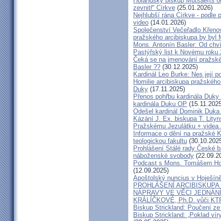
Holandský biskup Mutsaerts ods
zevnitř“ Církve
(25.01.2026)
Nejhlubší rána Církve - podle
video
(14.01.2026)
Společenství Večeřadlo Křeno
pražského arcibiskupa by byl 
Mons. Antonín Basler: Od chvíl
Pastýřský list k Novému roku
Čeká se na jmenování pražské
Basler ??
(30.12.2025)
Kardinál Leo Burke: Nes její p
Homilie arcibiskupa pražského
Duky
(17.11.2025)
Přenos pohřbu kardinála Duky
kardinála Duku OP
(15.11.2025
Odešel kardinál Dominik Duka 
Kázání J. Ex. biskupa T. Lity
Pražskému Jezulátku + videa 
Informace o dění na pražské Ka
teologickou fakultu
(30.10.202
Prohlášení Stálé rady České b
náboženské svobody
(22.09.2
Podcast s Mons. Tomášem Ho
(12.09.2025)
Apoštolský nuncius v Hoješín
PROHLÁŠENÍ ARCIBISKUPA
NÁPRAVY VE VĚCI JEDNÁNÍ
KRÁLÍČKOVÉ, Ph.D. vůči KT
Biskup Strickland: Poučení 
Biskup Strickland: „Poklad ví