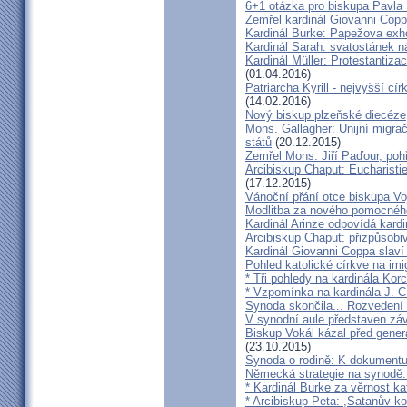
6+1 otázka pro biskupa Pavla
Zemřel kardinál Giovanni Cop
Kardinál Burke: Papežova exh
Kardinál Sarah: svatostánek n
Kardinál Müller: Protestantiza
(01.04.2016)
Patriarcha Kyrill - nejvyšší cí
(14.02.2016)
Nový biskup plzeňské diecéze
Mons. Gallagher: Unijní migrač
států
(20.12.2015)
Zemřel Mons. Jiří Paďour, poh
Arcibiskup Chaput: Eucharisti
(17.12.2015)
Vánoční přání otce biskupa Vo
Modlitba za nového pomocnéh
Kardinál Arinze odpovídá kardi
Arcibiskup Chaput: přizpůsobi
Kardinál Giovanni Coppa slav
Pohled katolické církve na imi
* Tři pohledy na kardinála Kor
* Vzpomínka na kardinála J. C
Synoda skončila... Rozvedení p
V synodní aule představen z
Biskup Vokál kázal před gen
(23.10.2015)
Synoda o rodině: K dokumentu
Německá strategie na synodě: 
* Kardinál Burke za věrnost ka
* Arcibiskup Peta: ,Satanův kou