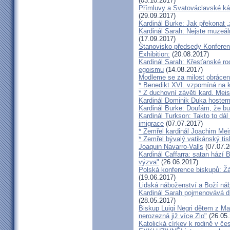
(03.10.2017)
Přímluvy a Svatováclavské káz
(29.09.2017)
Kardinál Burke: Jak překonat 
Kardinál Sarah: Nejste muzeální
(17.09.2017)
Stanovisko předsedy Konfere
Exhibition:
(20.08.2017)
Kardinál Sarah: Křesťanské ro
egoismu
(14.08.2017)
Modleme se za milost obrácení
* Benedikt XVI. vzpomíná na k
* Z duchovní závěti kard. Mei
Kardinál Dominik Duka hoste
Kardinál Burke: Doufám, že bud
Kardinál Turkson: Takto to dál
imigrace
(07.07.2017)
* Zemřel kardinál Joachim Mei
* Zemřel bývalý vatikánský ti
Joaquin Navarro-Valls
(07.07.2
Kardinál Caffarra: satan hází B
výzva"
(26.06.2017)
Polská konference biskupů: Žá
(19.06.2017)
Lidská náboženství a Boží ná
Kardinál Sarah pojmenovává dik
(28.05.2017)
Biskup Luigi Negri dětem z Ma
nerozezná již více Zlo"
(26.05.
Katolická církev k rodině v če