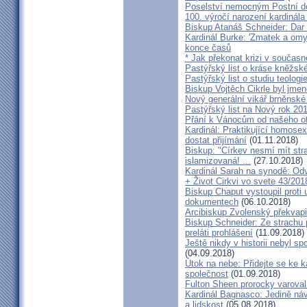
Poselství nemocným Postní d
100. výročí narození kardinála
Biskup Atanáš Schneider: Dar
Kardinál Burke: 'Zmatek a omy
konce časů
* Jak překonat krizi v současn
Pastýřský list o kráse kněžsk
Pastýřský list o studiu teologi
Biskup Vojtěch Cikrle byl jmen
Nový generální vikář brněnské
Pastýřský list na Nový rok 20
Přání k Vánocům od našeho ot
Kardinál: Praktikující homosex
dostat přijímání
(01.11.2018)
Biskup: "Církev nesmí mít str
islamizovaná! ...
(27.10.2018)
Kardinál Sarah na synodě: Odvá
+ Život Cirkvi vo svete 43/201
Biskup Chaput vystoupil proti
dokumentech
(06.10.2018)
Arcibiskup Zvolenský překvapil
Biskup Schneider: Ze strachu 
preláti prohlášení
(11.09.2018)
Ještě nikdy v historii nebyl s
(04.09.2018)
Útok na nebe: Přidejte se ke k
společnost
(01.09.2018)
Fulton Sheen prorocky varoval 
Kardinál Bagnasco: Jedině náv
a lidskost
(05.08.2018)