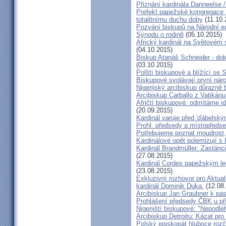
Přiznání kardinála Danneelse /
Prefekt papežské kongregace 
totalitnímu duchu doby
(11.10.
Pozvání biskupů na Národní e
Synodu o rodině
(05.10.2015)
Africký kardinál na Světovém 
(04.10.2015)
Biskup Atanáš Schneider - d
(03.10.2015)
Polští biskupové a blížící se
Biskupové svolávají první nár
Nigerijský arcibiskup důrazně 
Arcibiskup Carballo z Vatikánu
Afričtí biskupové: odmítáme i
(20.09.2015)
Kardinál varuje před 'ďábelsk
Prohl. předsedy a místopředse
Potřebujeme poznat moudrost, 
Kardinálové opět polemizují s
Kardinál Brandmüller: Zastánci
(27.08.2015)
Kardinál Cordes papežským l
(23.08.2015)
Exkluzivní rozhovor pro Aktual
kardinál Dominik Duka.
(12.08
Arcibiskup Jan Graubner k pa
Prohlášení předsedy ČBK u pří
Nigerijští biskupové: "Nepodl
Arcibiskup Detroitu: Kázat pro
Polský episkopát hluboce rozča