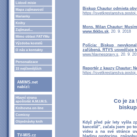
Lidové misie
Biskup Chautur odmieta obvi
Mapa zajímavostí
https://svetkrestanstva.postoj
Marianky
Knihy
Mons. Milan Chautur: Musíme
Zajímavé...
www.tkkbs.sk
, 20. 9. 2018
Mimo oblast FATYMu
Výzdoba kostelů
Polícia: Biskup nevykona
zaľúbená. RTVS usvedčuje t
O nás a kontakty
www.hlavnespravy.s
, 20. 9. 2
Personalizace
Reportér z kauzy Chautur: N
15 nejčtenějších
https://svetkrestanstva.postoj.
AMIMS.net
nabízí:
Hlavní strana
Co je za
apoštolát A.M.I.M.S.
biskup
Knihovna on-line
Comicsy
Objednávky knih
Když před pár lety vyšla zp
kancelář", začala jsem po to
videu a na své stránce uvá
TV-MIS.cz
hladinu oxytocinu, způsobu