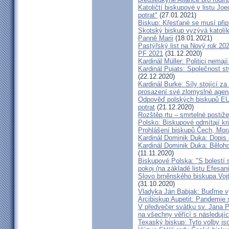
Katoličtí biskupové v listu Jo
potrat"
(27.01.2021)
Biskup: Křesťané se musí přip
Skotský biskup vyzývá katolík
Panně Marii
(18.01.2021)
Pastýřský list na Nový rok 20
PF 2021
(31.12.2020)
Kardinál Müller: Politici nema
Kardinál Pujats: Společnost st
(22.12.2020)
Kardinál Burke: Síly stojící 
prosazení své zlomyslné agend
Odpověď polských biskupů EU p
potrat
(21.12.2020)
Rozštěp rtu – smrtelné postiž
Polsko: Biskupové odmítají kr
Prohlášení biskupů Čech, Mor
Kardinál Dominik Duka: Dopis
Kardinál Dominik Duka: Běloh
(11.11.2020)
Biskupové Polska: "S bolestí 
pokoj (na základě listu Efesa
Slovo brněnského biskupa Vojt
(31.10.2020)
Vladyka Ján Babjak: Buďme vy
Arcibiskup Aupetit: Pandemie s
V předvečer svátku sv. Jana Pa
na všechny věřící s následují
Texaský biskup: Tyto volby jso