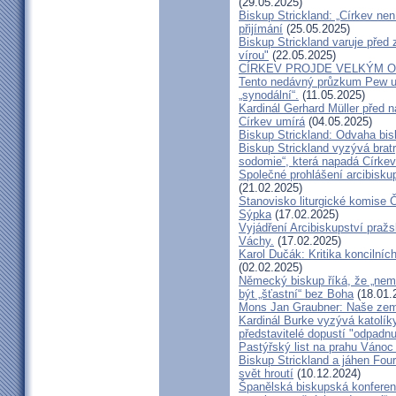
(29.05.2025)
Biskup Strickland: „Církev nen
přijímání
(25.05.2025)
Biskup Strickland varuje před 
vírou"
(22.05.2025)
CÍRKEV PROJDE VELKÝM O
Tento nedávný průzkum Pew uk
„synodální“.
(11.05.2025)
Kardinál Gerhard Müller před 
Církev umírá
(04.05.2025)
Biskup Strickland: Odvaha bi
Biskup Strickland vyzývá bratry
sodomie“, která napadá Církev
Společné prohlášení arcibisk
(21.02.2025)
Stanovisko liturgické komise
Sýpka
(17.02.2025)
Vyjádření Arcibiskupství pra
Váchy.
(17.02.2025)
Karol Dučák: Kritika koncilníc
(02.02.2025)
Německý biskup říká, že „nem
být „šťastní“ bez Boha
(18.01.
Mons Jan Graubner: Naše ze
Kardinál Burke vyzývá katolíky,
představitelé dopustí "odpadnu
Pastýřský list na prahu Vánoc
Biskup Strickland a jáhen Four
svět hroutí
(10.12.2024)
Španělská biskupská konferenc