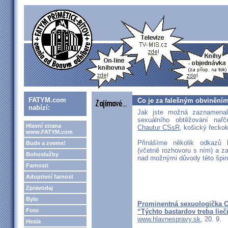
FATYM.com
Co je za falešným obvinění
nabízí:
Jak jste možná zaznamenal
sexuálního obtěžování na
Hlavní strana
Chautur CSsR
, košický řeckok
www.FATYM.com
Přinášíme několik odkazů 
Bude a zveme!
(včetně rozhovoru s ním) a z
Bohoslužby
nad možnými důvody této špin
Farnosti
Adoptivní farnost
Zpravodaj
Bylo
Prominentná sexuologička C
Foto
“Týchto bastardov treba lieči
www.hlavnespravy.sk
, 20. 9.
Hesla