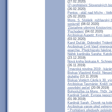
(27.02.2020)
(Z) prohlášení Slovenských b
(26.02.2020)
Pentos - pláč nad hříchy - Ve
(25.02.2020)
Mons. S. Stolárik, rožňavský
správně!
(08.02.2020)
'Zůstaňme věrnými Kristovými 
'Pochodem'
(04.02.2020)
Arcibiskup Aupetit: Kým jsem 
(03.02.2020)
Karol Dučák: Dobrodiní Triden
Arcibiskup Cyril Vasiľ jmenov
eparchie. Předcházelo falešné
Nářek kardinála Saraha: Katoli
(23.12.2019)
Nová kniha biskupa A. Schneid
(26.11.2019)
Trnavská novéna 2019 - kázá
Biskup Vlastimil Kročil: Nesp
druhého
(13.11.2019)
Biskup Vojtěch Cikrle k 30. v
Arcibiskup Tasmánie: Kněží n
zpovědní pečeť
(20.09.2019)
Bohoslužba za Mons. ThDr. Ja
Kardinál Sarah: Evropa nepozn
(01.09.2019)
Kardinál Sarah: Človek na kol
Arcibiskup varuje před veřejn
* Prohlášení předsedy polskéh