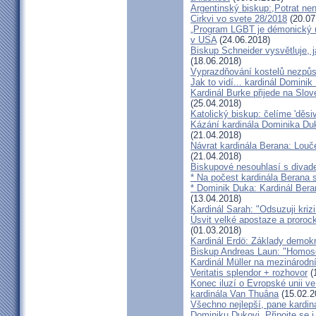
Argentinský biskup:,Potrat není
Cirkvi vo svete 28/2018
(20.07
„Program LGBT je démonický út
v USA
(24.06.2018)
Biskup Schneider vysvětluje, 
(18.06.2018)
Vyprazdňování kostelů nezpůso
Jak to vidí... kardinál Domini
Kardinál Burke přijede na Slov
(25.04.2018)
Katolický biskup: čelíme 'děs
Kázání kardinála Dominika Duky
(21.04.2018)
Návrat kardinála Berana: Lo
(21.04.2018)
Biskupové nesouhlasí s divadel
* Na počest kardinála Berana 
* Dominik Duka: Kardinál Beran
(13.04.2018)
Kardinál Sarah: "Odsuzuji kriz
Úsvit velké apostaze a proroc
(01.03.2018)
Kardinál Erdö: Základy demokra
Biskup Andreas Laun: "Homos
Kardinál Müller na mezinárodní
Veritatis splendor + rozhovor
(
Konec iluzí o Evropské unii ve
kardinála Van Thuâna
(15.02.2
Všechno nejlepší, pane kardiná
Dominiku Dukovi. Připojte se i