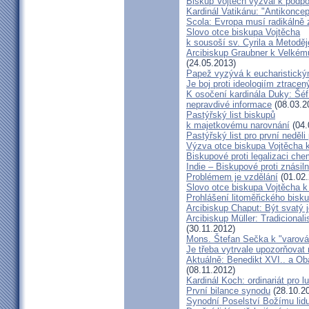
Biskup Vojtěch vyzval k podpoř
Kardinál Vatikánu: "Antikonce
Scola: Evropa musí radikálně z
Slovo otce biskupa Vojtěcha
k sousoší sv. Cyrila a Metodě
Arcibiskup Graubner k Velkém
(24.05.2013)
Papež vyzývá k eucharistick
Je boj proti ideologiím ztracen
K osočení kardinála Duky: Šéf
nepravdivé informace
(08.03.2
Pastýřský list biskupů
k majetkovému narovnání
(04.
Pastýřský list pro první neděli
Výzva otce biskupa Vojtěcha 
Biskupové proti legalizaci ch
Indie – Biskupové proti znásil
Problémem je vzdělání
(01.02.
Slovo otce biskupa Vojtěcha 
Prohlášení litoměřického bis
Arcibiskup Chaput: Být svatý j
Arcibiskup Müller: Tradicional
(30.11.2012)
Mons. Štefan Sečka k "varován
Je třeba vytrvale upozorňovat
Aktuálně: Benedikt XVI.. a Ob
(08.11.2012)
Kardinál Koch: ordinariát pro l
První bilance synodu
(28.10.2
Synodní Poselství Božímu lid