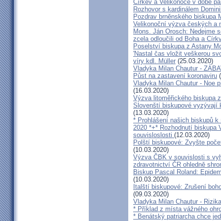
Církev a Velikonoce v době p
Rozhovor s kardinálem Domin
Pozdrav brněnského biskupa M
Velikonoční výzva českých a
Mons. Ján Orosch: Nedejme se 
zcela odloučili od Boha a Církv
Poselství biskupa z Astany M
'Nastal čas vložit veškerou sv
víry kdl. Müller
(25.03.2020)
Vladyka Milan Chautur - ZÁ
Půst na zastavení koronaviru
(
Vladyka Milan Chautur - Noe p
(16.03.2020)
Výzva litoměřického biskupa z
Slovenští biskupové vyzývají 
(13.03.2020)
* Prohlášení našich biskupů k
2020 *+* Rozhodnutí biskupa V
souvisloslosti
(12.03.2020)
Polští biskupové: Zvyšte poče
(10.03.2020)
Výzva ČBK v souvislosti s vy
zdravotnictví ČR ohledně shr
Biskup Pascal Roland: Epidem
(10.03.2020)
Italští biskupové: Zrušení boh
(09.03.2020)
Vladyka Milan Chautur - Rizika
* Příklad z místa vážného o
* Benátský patriarcha chce je