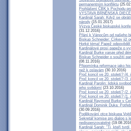
permanentním konfliktu
(25.02
Prohlášení ČBK k Pochodu pro 
VÝSTAVA BRNĚNSKÁ DIECÉ
Kardinál Sarah: Když se obrát
národy
(15.01.2017)
Výzva České biskupské konfer
(31.12.2016)
Přání k Vánocům od našeho b
Biskup Schneider: Církev již 
Horké téma! Papež odpověděl 
Kardinálové prosí papeže o vys
Kardinál Burke varuje před d
Biskup Schneider o soužití p
(08.11.2016)
Připomínka reformace jako hi
než k oslavám
(30.10.2016)
Proč koncil ve 20. století? (4. 
Proč koncil ve 20. století? (3. 
Kardinál Parolin: lidská svobo
jeho svědomí
(23.10.2016)
Proč koncil ve 20. století? (2. 
Proč koncil ve 20. století? (1. 
Kardinál Raymond Burke v Čes
Kardinál Dominik Duka: Potře
(30.09.2016)
Poděkování otce biskupa Vojt
Sekretář komise pro dialog s l
nedispenzovatelné
(19.08.2016
Kardinál Sarah: "Ti, kteří tvrd