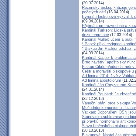
(20.07.2014)
Řezenský biskup kritizuje gen
počatých dětí
(16.04.2014)
Evropští biskupové vyzvali k 
(09.04.2014)
Přijímání pro rozvedené a zn
Kardinál Turkson: Lidská práva 
dezinterpretace
(12.03.2014)
Kardinál Müller: učení a praxi 
* Papež přijal rezignaci kardin
* Biskup Jiří Paďour odchází 
(04.03.2014)
Kardinál Kasper k problemati
Brno navštíví apoštolský nun
Biskup Cikrle předsedal mši v 
Čeští a moravští biskupové u 
Ad limina 2014: živě z Vatik
Ad limina apostolorum
(11.02.
Kardinál Ján Chryzostom Kore
(24.01.2014)
Kardinál Poupard: Je zbytečné 
(23.12.2013)
Vánoční přání otce biskupa Vo
Mučedníci komunismu - blahos
Vatikán: Doporučení OSN jsou
Stanovisko subkomise pro bioe
přípravků hormonální antikon
Slovo brněnského biskupa Vojt
(30.10.2013)
Biskupové: Nastal čas odstran