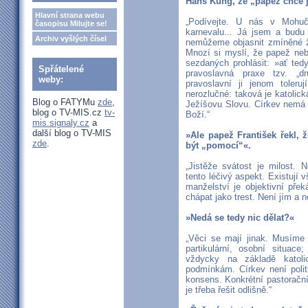
Hans Küng, že „papež chce jít
Hlavní strana webu
„Podívejte. U nás v Mohuči
časopisu Milujte se!
karnevalu... Já jsem a budu
Archiv vyšlých čísel
nemůžeme objasnit zmíněné ži
Mnozí si myslí, že papež ne
sezdaných prohlásit: »ať tedy
Spřátelené
pravoslavná praxe tzv. „d
weby:
pravoslavní ji jenom toleruj
nerozlučné: taková je katolick
Blog o FATYMu
zde
,
Ježíšovu Slovu. Církev nemá 
blog o TV-MIS.cz
tv-
Boží.“
mis.signaly.cz
a
další blog o TV-MIS
»Ale papež František řekl,
zde
.
být „pomocí“«.
„Jistěže svátost je milost.
tento léčivý aspekt. Existují 
manželství je objektivní přek
chápat jako trest. Není jím a n
»Nedá se tedy nic dělat?«
„Věci se mají jinak. Musíme 
partikulární, osobní situace
vždycky na základě katoli
podmínkám. Církev není polit
konsens. Konkrétní pastorační 
je třeba řešit odlišně.“