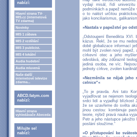
nabízí:
vydají misál, řídí univerzit
podmínkách a papež nemůže vě
o to nalézt určitou praktick
Hlavní strana TV-
MIS.cz (internetová
jako konciliarismus, galikanis
TV zdarma)
»Nastala v papežství po ods
Novinky
MIS 1 zábava
„Odstoupení Benedikta XVI. b
kázus. Řekl, že se mu nedost
MIS 2 vzdělání
době globalizace informací ješ
MIS 3 publicist.
mohl být zvolen nový papež, a
MIS 4 lokální
církevní otec a jeho myšle
odvolává, aby zdůraznil teol
Audia hudební
jediná osoba, ne víc. Nejso
Audia mluvená
jednoty církve, zvolen kardin
Naše další
»Nezměnila se nějak jeho r
internetové televize
zdarma...
celnice“«
„To je pravda. Ani tato Ko
ABCD.fatym.com
vyjadřovat se nejenom teologi
nabízí:
srdci lidí a vyjadřují blízko
že se uzavřeme do světa akad
jinou cestou: kombinuje past
Hlavní strana
teorie, nýbrž pravá nauka vyja
vyhledávače Abeceda
Petr a jeho nástupce jakožt
poslání sloužíme.“
Milujte se!
nabízí:
»O přistupování ke svátos