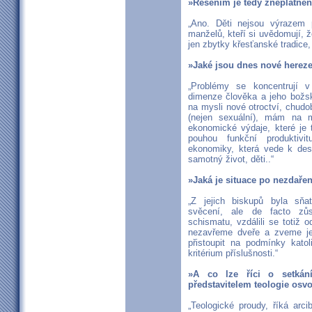
»Řešením je tedy zneplatněn
„Ano. Děti nejsou výrazem 
manželů, kteří si uvědomují, 
jen zbytky křesťanské tradice, 
»Jaké jsou dnes nové herez
„Problémy se koncentrují v
dimenze člověka a jeho božsk
na mysli nové otroctví, chudo
(nejen sexuální), mám na 
ekonomické výdaje, které je 
pouhou funkční produktivi
ekonomiky, která vede k des
samotný život, děti..“
»Jaká je situace po nezdařen
„Z jejich biskupů byla sň
svěcení, ale de facto zůs
schismatu, vzdálili se totiž 
nezavřeme dveře a zveme je
přistoupit na podmínky katol
kritérium příslušnosti.“
»A co lze říci o setkání
představitelem teologie osv
„Teologické proudy, říká arc