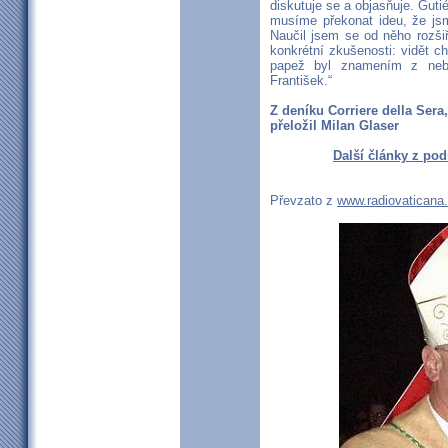
diskutuje se a objasňuje. Gut
musíme překonat ideu, že js
Naučil jsem se od něho rozšiř
konkrétní zkušenosti: vidět ch
papež byl znamením z nebe
František.“
Z deníku Corriere della Sera
přeložil Milan Glaser
Další články z pod
Převzato z
www.radiovaticana