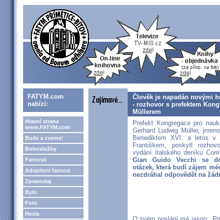
FATYM.com
Člověk je napadán novými h
nabízí:
- rozhovor s prefektem Kong
Müllerem
Hlavní strana
Prefekt Kongregace pro nauku
www.FATYM.com
Gerhard Ludwig Müller, jmeno
Benediktem XVI. a letos v 
Bude a zveme!
Františkem, poskytl rozhov
Bohoslužby
vydání italského deníku Corr
Gian Guido Vecchi se do
Farnosti
otázek, která budí zájem méd
Adoptivní farnost
nezdráhal odpovědět na žád
Zpravodaj
Bylo
Foto
Hesla
O svém poslání má jasno: „Pr