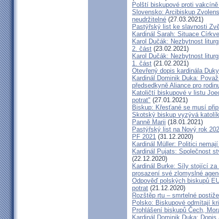
Polští biskupové proti vakcíně
Slovensko: Arcibiskup Zvolens
neudržitelné
(27.03.2021)
Pastýřský list ke slavnosti Z
Kardinál Sarah: Situace Církve
Karol Dučák: Nezbytnost litur
2. část
(23.02.2021)
Karol Dučák: Nezbytnost litur
1. část
(21.02.2021)
Otevřený dopis kardinála Duky
Kardinál Dominik Duka: Považu
předsedkyně Aliance pro rodin
Katoličtí biskupové v listu Jo
potrat"
(27.01.2021)
Biskup: Křesťané se musí přip
Skotský biskup vyzývá katolík
Panně Marii
(18.01.2021)
Pastýřský list na Nový rok 20
PF 2021
(31.12.2020)
Kardinál Müller: Politici nema
Kardinál Pujats: Společnost st
(22.12.2020)
Kardinál Burke: Síly stojící 
prosazení své zlomyslné agend
Odpověď polských biskupů EU p
potrat
(21.12.2020)
Rozštěp rtu – smrtelné postiž
Polsko: Biskupové odmítají kr
Prohlášení biskupů Čech, Mor
Kardinál Dominik Duka: Dopis