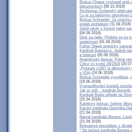
Biskup Chaput vystoupil proti
dokumentech
(06.10.2018)
Arcibiskup Zvolenský překvapil
Co je za falešným obviněním 
Biskup Schneider: Ze strachu 
preláti prohlášení
(11.09.2018)
Ještě nikdy v historii nebyl s
(04.09.2018)
Útok na nebe: Přidejte se ke k
společnost
(01.09.2018)
Fulton Sheen prorocky varoval 
Kardinál Bagnasco: Jedině náv
a lidskost
(05.08.2018)
Argentinský biskup:,Potrat není
Cirkvi vo svete 28/2018
(20.07
„Program LGBT je démonický út
v USA
(24.06.2018)
Biskup Schneider vysvětluje, 
(18.06.2018)
Vyprazdňování kostelů nezpůso
Jak to vidí... kardinál Domini
Kardinál Burke přijede na Slov
(25.04.2018)
Katolický biskup: čelíme 'děs
Kázání kardinála Dominika Duky
(21.04.2018)
Návrat kardinála Berana: Lo
(21.04.2018)
Biskupové nesouhlasí s divadel
* Na počest kardinála Berana 