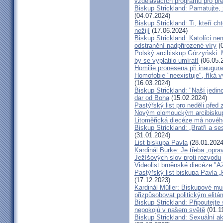
vzdělávacích programů pro pře
Biskup Strickland: Pamatujte,
(04.07.2024)
Biskup Strickland: Ti, kteří ch
nežijí
(17.06.2024)
Biskup Strickland: Katolíci ne
odstranění nadpřirozené víry
(0
Polský arcibiskup Górzyński: 
by se vyplatilo umírat!
(06.05.
Homilie pronesena při inaugur
Homofobie "neexistuje", říká 
(16.03.2024)
Biskup Strickland: "Naší jedin
dar od Boha
(15.02.2024)
Pastýřský list pro neděli pře
Novým olomouckým arcibiskup
Litoměřická diecéze má novéh
Biskup Strickland: „Bratři a se
(31.01.2024)
List biskupa Pavla
(28.01.2024
Kardinál Burke: Je třeba „opr
Ježíšových slov proti rozvodu
Videolist brněnské diecéze "
Pastýřský list biskupa Pav
(17.12.2023)
Kardinál Müller: Biskupové mus
přizpůsobovat politickým elitá
Biskup Strickland: Připoutejte
nepokojů v našem světě
(01.1
Biskup Strickland: Sexuální ak