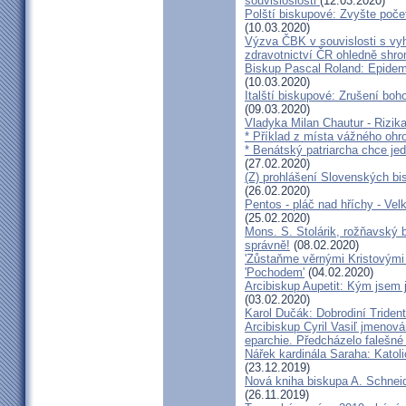
souvisloslosti
(12.03.2020)
Polští biskupové: Zvyšte poče
(10.03.2020)
Výzva ČBK v souvislosti s vy
zdravotnictví ČR ohledně shr
Biskup Pascal Roland: Epidem
(10.03.2020)
Italští biskupové: Zrušení boh
(09.03.2020)
Vladyka Milan Chautur - Rizika
* Příklad z místa vážného o
* Benátský patriarcha chce je
(27.02.2020)
(Z) prohlášení Slovenských b
(26.02.2020)
Pentos - pláč nad hříchy - Ve
(25.02.2020)
Mons. S. Stolárik, rožňavský
správně!
(08.02.2020)
'Zůstaňme věrnými Kristovými 
'Pochodem'
(04.02.2020)
Arcibiskup Aupetit: Kým jsem 
(03.02.2020)
Karol Dučák: Dobrodiní Triden
Arcibiskup Cyril Vasiľ jmenov
eparchie. Předcházelo falešné
Nářek kardinála Saraha: Katoli
(23.12.2019)
Nová kniha biskupa A. Schneid
(26.11.2019)