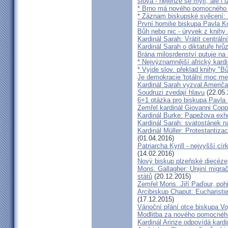
slova - nejenže se mýlí, ale i l
* Brno má nového pomocného b
* Záznam biskupské svěcení: B
První homilie biskupa Pavla K
Bůh nebo nic - úryvek z knihy
Kardinál Sarah: Vrátit centrální
Kardinál Sarah o diktatuře hr
Brána milosrdenství putuje na
* Nejvýznamnější africký kardi
* Vyjde slov. překlad knihy "B
Je demokracie 'totální moc me
Kardinál Sarah vyzval Američ
Soudruzi zvedají hlavu
(22.05.
6+1 otázka pro biskupa Pavla
Zemřel kardinál Giovanni Cop
Kardinál Burke: Papežova exh
Kardinál Sarah: svatostánek n
Kardinál Müller: Protestantiza
(01.04.2016)
Patriarcha Kyrill - nejvyšší cí
(14.02.2016)
Nový biskup plzeňské diecéze
Mons. Gallagher: Unijní migrač
států
(20.12.2015)
Zemřel Mons. Jiří Paďour, poh
Arcibiskup Chaput: Eucharisti
(17.12.2015)
Vánoční přání otce biskupa Vo
Modlitba za nového pomocnéh
Kardinál Arinze odpovídá kardi