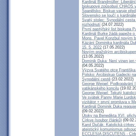
Kardinál Brandmüller: Liberální
biskupové způsobují CHAOS v 
Španělsko: Biskup varuje před
Slovensko se loučí s kardin
Svatý stolec: Synodální cesta
rozhodnutí
(24.07.2022)
První pastýřský list biskupa P
Kardinál Burke žádá papeže o
Mons. Pavel Konzbul novým b
Kázání Dominika kardinála Duky
15. 5. 2022
(17.05.2022)
Novým pražským arcibiskupem
(13.05.2022)
Dominik Duka: Není vinen jen vo
(04.05.2022)
Výzva Svatého otce Františka
Polsko: Arcibiskup Gadecki na
Synodální cestě
(23.02.2022)
George Weigel: Podkopávání II
vatikánského koncilu
(19.02.2
George Weigel: Tekutý katoli
Ve svátek Panny Marie Lurdské
vizitátor + první promluva v M
Kardinál Dominik Duka reaguje
(09.02.2022)
Útoky na Benedikta XVI. přichá
Církve (soubor článků)
(09.02.
Karol Dučák: Katolická círke
ateistický komunismus odsoud
ECCLESIA DISCUTENS - Církev