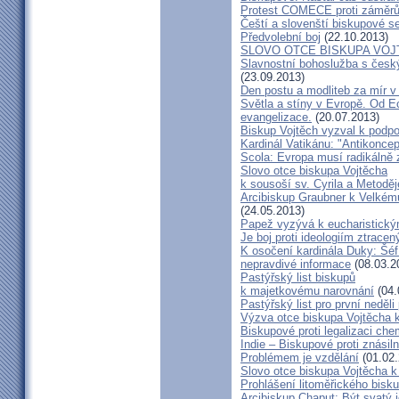
Protest COMECE proti záměr
Čeští a slovenští biskupové s
Předvolební boj
(22.10.2013)
SLOVO OTCE BISKUPA VOJ
Slavnostní bohoslužba s česk
(23.09.2013)
Den postu a modliteb za mír v 
Světla a stíny v Evropě. Od Ec
evangelizace.
(20.07.2013)
Biskup Vojtěch vyzval k podpoř
Kardinál Vatikánu: "Antikonce
Scola: Evropa musí radikálně z
Slovo otce biskupa Vojtěcha
k sousoší sv. Cyrila a Metodě
Arcibiskup Graubner k Velkém
(24.05.2013)
Papež vyzývá k eucharistick
Je boj proti ideologiím ztracen
K osočení kardinála Duky: Šéf
nepravdivé informace
(08.03.2
Pastýřský list biskupů
k majetkovému narovnání
(04.
Pastýřský list pro první neděli
Výzva otce biskupa Vojtěcha 
Biskupové proti legalizaci ch
Indie – Biskupové proti znásil
Problémem je vzdělání
(01.02.
Slovo otce biskupa Vojtěcha 
Prohlášení litoměřického bis
Arcibiskup Chaput: Být svatý j