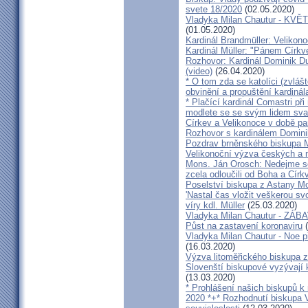
svete 18/2020
(02.05.2020)
Vladyka Milan Chautur - KVĚT
(01.05.2020)
Kardinál Brandmüller: Velikon
Kardinál Müller: "Pánem Církve
Rozhovor: Kardinál Dominik 
(video)
(26.04.2020)
* O tom zda se katolíci (zvláš
obvinění a propuštění kardinál
* Plačící kardinál Comastri při
modlete se se svým lidem sva
Církev a Velikonoce v době p
Rozhovor s kardinálem Domin
Pozdrav brněnského biskupa M
Velikonoční výzva českých a
Mons. Ján Orosch: Nedejme se 
zcela odloučili od Boha a Církv
Poselství biskupa z Astany M
'Nastal čas vložit veškerou sv
víry kdl. Müller
(25.03.2020)
Vladyka Milan Chautur - ZÁ
Půst na zastavení koronaviru
(
Vladyka Milan Chautur - Noe p
(16.03.2020)
Výzva litoměřického biskupa z
Slovenští biskupové vyzývají 
(13.03.2020)
* Prohlášení našich biskupů k
2020 *+* Rozhodnutí biskupa V