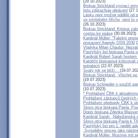
(29.10.2023)
Biskup Strickland vyvrací omyl
listu zdůrazňuje obrácení
(27.1
Lásku není možné oddělit od p
ve smrtelném hříchu, není to 
(26.10.2023)
Biskup Strickland: Kristus zalo
cestou ke spáse
(30.09.2023)
Kardinál Müller: "Falešní pror
prosazení Agendy OSN 2030
(
Vladyka Milan Chautur: Nezra
Pastýřský list biskupa Pavla o
Kardinál Robert Sarah hostem 
Katoličtí biskupové kritizovali
potratech
(22.07.2023)
Svatý rok se blíží...
(19.07.20
Biskup Strickland: „Všichni se
(19.07.2023)
Biskup Schneider o soužití p
(10.07.2023)
* Prohlášení ČBK k aktuálnímu
Prohlášení zástupců českých c
Prohlášení předsedy ČBK k út
Slovo otce biskupa Pavla: Pov
Dopis biskupa Zdenka Wasserb
Kardinál Sarah: „Náboženská 
Slovo otce biskupa Pavla k Tří
Pastýřský list pro 1. neděli ad
„Synodálny proces jako nástro
Kardinál Müller: Musíme mít p