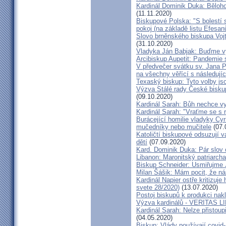
Kardinál Dominik Duka: Běloh
(11.11.2020)
Biskupové Polska: "S bolestí 
pokoj (na základě listu Efesa
Slovo brněnského biskupa Vojt
(31.10.2020)
Vladyka Ján Babjak: Buďme vy
Arcibiskup Aupetit: Pandemie s
V předvečer svátku sv. Jana Pa
na všechny věřící s následují
Texaský biskup: Tyto volby jso
Výzva Stálé rady České bisku
(09.10.2020)
Kardinál Sarah: Bůh nechce vy
Kardinál Sarah: "Vraťme se s r
Burácející homilie vladyky Cyri
mučedníky nebo mučitele
(07.
Katoličtí biskupové odsuzují v
dětí
(07.09.2020)
Kard. Dominik Duka: Pár slov 
Libanon: Maronitský patriarch
Biskup Schneider: Usmiřujme J
Milan Šášik: Mám pocit, že n
Kardinál Napier ostře kritizuje
svete 28/2020)
(13.07.2020)
Postoj biskupů k produkci nakl
Výzva kardinálů - VERITAS L
Kardinál Sarah: Nelze přistoup
(04.05.2020)
Biskup: Vlády používají covid-