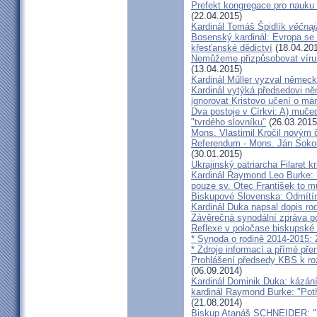
Prefekt kongregace pro nauku 
(22.04.2015)
Kardinál Tomáš Špidlík
věčnaj
Bosenský kardinál: Evropa se
křesťanské dědictví
(18.04.20
Nemůžeme přizpůsobovat víru d
(13.04.2015)
Kardinál Műller vyzval němec
Kardinál vytýká předsedovi 
ignorovat Kristovo učení o ma
Dva postoje v Církvi: A) muče
"tvrdého slovníku"
(26.03.2015
Mons. Vlastimil Kročil novým
Referendum - Mons. Ján Sokol:
(30.01.2015)
Ukrajinský patriarcha Filaret kr
Kardinál Raymond Leo Burke: 
pouze sv. Otec František to m
Biskupové Slovenska: Odmítíme
Kardinál Duka napsal dopis r
Závěrečná synodální zpráva p
Reflexe v poločase biskupské
* Synoda o rodině 2014-2015: 
* Zdroje informací a přímé pře
Prohlášení předsedy KBS k ro
(06.09.2014)
Kardinál Dominik Duka: kázání
kardinál Raymond Burke: "Pot
(21.08.2014)
Biskup Atanáš SCHNEIDER: "Na