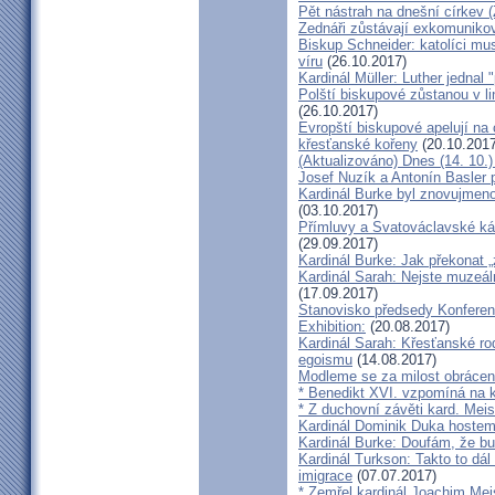
Pět nástrah na dnešní církev (
Zednáři zůstávají exkomunikova
Biskup Schneider: katolíci mus
víru
(26.10.2017)
Kardinál Müller: Luther jednal
Polští biskupové zůstanou v li
(26.10.2017)
Evropští biskupové apelují na 
křesťanské kořeny
(20.10.2017
(Aktualizováno) Dnes (14. 10.)
Josef Nuzík a Antonín Basler
Kardinál Burke byl znovujmen
(03.10.2017)
Přímluvy a Svatováclavské káz
(29.09.2017)
Kardinál Burke: Jak překonat 
Kardinál Sarah: Nejste muzeální
(17.09.2017)
Stanovisko předsedy Konfere
Exhibition:
(20.08.2017)
Kardinál Sarah: Křesťanské ro
egoismu
(14.08.2017)
Modleme se za milost obrácení
* Benedikt XVI. vzpomíná na k
* Z duchovní závěti kard. Mei
Kardinál Dominik Duka hoste
Kardinál Burke: Doufám, že bud
Kardinál Turkson: Takto to dál
imigrace
(07.07.2017)
* Zemřel kardinál Joachim Mei