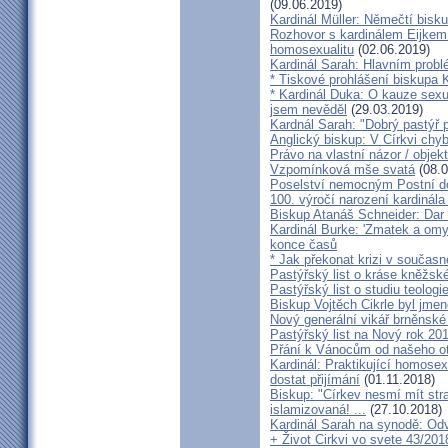
(09.06.2019)
Kardinál Müller: Němečtí bisk
Rozhovor s kardinálem Eijkem:
homosexualitu
(02.06.2019)
Kardinál Sarah: Hlavním probl
* Tiskové prohlášení biskupa K
* Kardinál Duka: O kauze sexu
jsem nevěděl
(29.03.2019)
Kardnál Sarah: "Dobrý pastýř p
Anglický biskup: V Církvi chybí
Právo na vlastní názor / objek
Vzpomínková mše svatá
(08.0
Poselství nemocným Postní d
100. výročí narození kardinála
Biskup Atanáš Schneider: Dar
Kardinál Burke: 'Zmatek a omy
konce časů
* Jak překonat krizi v současn
Pastýřský list o kráse kněžsk
Pastýřský list o studiu teologi
Biskup Vojtěch Cikrle byl jmen
Nový generální vikář brněnské
Pastýřský list na Nový rok 20
Přání k Vánocům od našeho ot
Kardinál: Praktikující homosex
dostat přijímání
(01.11.2018)
Biskup: "Církev nesmí mít str
islamizovaná! ...
(27.10.2018)
Kardinál Sarah na synodě: Odvá
+ Život Cirkvi vo svete 43/201