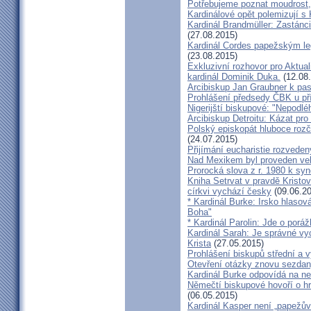
Potřebujeme poznat moudrost, 
Kardinálové opět polemizují s
Kardinál Brandmüller: Zastánci
(27.08.2015)
Kardinál Cordes papežským l
(23.08.2015)
Exkluzivní rozhovor pro Aktual
kardinál Dominik Duka.
(12.08
Arcibiskup Jan Graubner k pa
Prohlášení předsedy ČBK u pří
Nigerijští biskupové: "Nepodl
Arcibiskup Detroitu: Kázat pro
Polský episkopát hluboce rozča
(24.07.2015)
Přijímání eucharistie rozveden
Nad Mexikem byl proveden ve
Prorocká slova z r. 1980 k syn
Kniha Setrvat v pravdě Kristov
církvi vychází česky
(09.06.20
* Kardinál Burke: Irsko hlaso
Boha"
* Kardinál Parolin: Jde o poráž
Kardinál Sarah: Je správné vy
Krista
(27.05.2015)
Prohlášení biskupů střední a 
Otevření otázky znovu sezdan
Kardinál Burke odpovídá na ne
Němečtí biskupové hovoří o hr
(06.05.2015)
Kardinál Kasper není „papežův