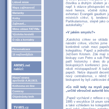
Lidové misie
člověka a druhým účelem je o
např. k otázce přistupování 
Mapa zajímavostí
nové hereze, včetně rizika p
Marianky
exhortaci Evangelii gaudium 
místních církví, tj. tenden
Knihy
Partikularismus, stejně jako c
Zajímavé...
autokefality.“
Mimo oblast FATYMu
»V jakém smyslu?«
Výzdoba kostelů
„Katolická církev se skládá 
O nás a kontakty
národní církve, všichni jsme 
konkrétně vztah mezi papež
Personalizace
kolegialitou. Papež a jednotl
Ježíšem Kristem. Zde mají sv
15 nejčtenějších
biskupy cum Petro a sub Petr
patří historicky i dnes do 
biskupských konferencí jsou s
AMIMS.net
nikoli místopapežové! A kaž
nabízí:
papeži. Nelze dopustit decent
nový centralismus, v němž 
Hlavní strana
biskupové by byli zahlcováni 
apoštolát A.M.I.M.S.
Knihovna on-line
»Co měl tedy na mysli pape
„určité věroučné autoritě b
Comicsy
Objednávky knih
„Papež vycházel z reflexe o vy
1995 v encyklice Ut unum sin
a také vzhledem ke kolegiali
TV-MIS.cz
mají také věroučnou autoritu