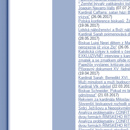
* Zemřel bývalý vatikánský ti
Joaquin Navarro-Valls
(07.07.2
Kardinál Caffarra: satan hází B
výzva"
(26.06.2017)
Polská konference biskupů: Žá
(19.06.2017)
Lidská náboženství a Boží ná
Kardinál Sarah pojmenovává dik
(28.05.2017)
Biskup Luigi Negri dětem z Ma
nerozezná již více Zlo"
(26.05.
Katolická církev k rodině v če
EXKLUZIVNĚ! interview s kar
zmatek a se zmatkem přijde ro
Papežův vyslanec kritizuje úsi
Přípravný dokument XV. řádné
(19.04.2017)
Kardinál Sarah: Benedikt XVI
Muži minulosti a muži budoucno
Kardinál Vlk odešel
(22.03.201
Biskup Schneider: Pokud mi bi
odmítnout"
(21.03.2017)
Rekviem za kardinála Milosla
Slovenští biskupové rozhodli
Srdci Ježíšovu a Neposkvrně
Analýza problematiky CON
dvou formách ŘÍMSKEHO RITU
Analýza problematiky CON
dvou formách ŘÍMSKÉHO RIT
Slovenští biskupové otevřeně: