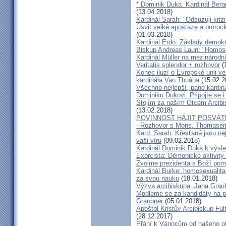
* Dominik Duka: Kardinál Beran
(13.04.2018)
Kardinál Sarah: "Odsuzuji kriz
Úsvit velké apostaze a proroc
(01.03.2018)
Kardinál Erdö: Základy demokra
Biskup Andreas Laun: "Homos
Kardinál Müller na mezinárodní
Veritatis splendor + rozhovor
(
Konec iluzí o Evropské unii ve
kardinála Van Thuâna
(15.02.2
Všechno nejlepší, pane kardiná
Dominiku Dukovi. Připojte se i
Stojím za naším Otcem Arcib
(13.02.2018)
POVINNOST HÁJIT POSVÁT
- Rozhovor s Mons. Thomase
Kard. Sarah: Křesťané jsou ne
vaši víru
(09.02.2018)
Kardinál Dominik Duka k výsl
Exorcista: Démonické aktivity
Zvolme prezidenta s Boží pom
Kardinál Burke: homosexualita
za svou nauku
(18.01.2018)
Výzva arcibiskupa. Jana Grau
Modleme se za kandidáty na pr
Graubner
(05.01.2018)
Apoštol Kristův Arcibiskup Ful
(28.12.2017)
Přání k Vánocům od našeho ot