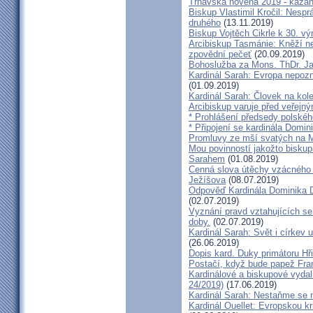
Trnavská novéna 2019 - kázá
Biskup Vlastimil Kročil: Nesp
druhého
(13.11.2019)
Biskup Vojtěch Cikrle k 30. v
Arcibiskup Tasmánie: Kněží n
zpovědní pečeť
(20.09.2019)
Bohoslužba za Mons. ThDr. Ja
Kardinál Sarah: Evropa nepozn
(01.09.2019)
Kardinál Sarah: Človek na kol
Arcibiskup varuje před veřejn
* Prohlášení předsedy polskéh
* Připojení se kardinála Domi
Promluvy ze mší svatých na Ml
Mou povinností jakožto biskup
Sarahem
(01.08.2019)
Cenná slova útěchy vzácného 
Ježíšova
(08.07.2019)
Odpověď Kardinála Dominika D
(02.07.2019)
Vyznání pravd vztahujících se
doby.
(02.07.2019)
Kardinál Sarah: Svět i církev u
(26.06.2019)
Dopis kard. Duky primátoru Hř
Postačí, když bude papež Fran
Kardinálové a biskupové vydali 
24/2019)
(17.06.2019)
Kardinál Sarah: Nestaňme se m
Kardinál Ouellet: Evropskou k