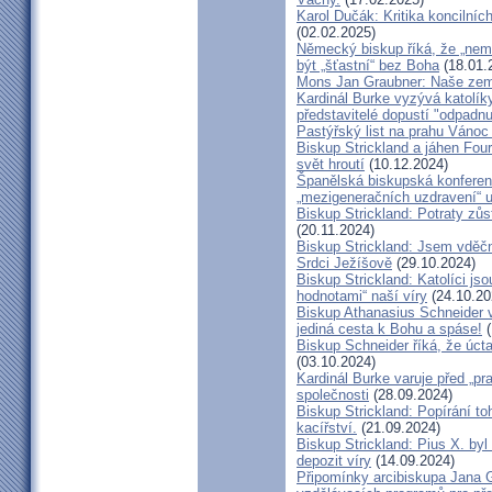
Karol Dučák: Kritika koncilníc
(02.02.2025)
Německý biskup říká, že „nem
být „šťastní“ bez Boha
(18.01.
Mons Jan Graubner: Naše ze
Kardinál Burke vyzývá katolíky,
představitelé dopustí "odpadnu
Pastýřský list na prahu Vánoc
Biskup Strickland a jáhen Four
svět hroutí
(10.12.2024)
Španělská biskupská konferenc
„mezigeneračních uzdravení“ u
Biskup Strickland: Potraty zů
(20.11.2024)
Biskup Strickland: Jsem vděčn
Srdci Ježíšově
(29.10.2024)
Biskup Strickland: Katolíci jso
hodnotami“ naší víry
(24.10.20
Biskup Athanasius Schneider vy
jediná cesta k Bohu a spáse!
(
Biskup Schneider říká, že úct
(03.10.2024)
Kardinál Burke varuje před „pr
společnosti
(28.09.2024)
Biskup Strickland: Popírání to
kacířství.
(21.09.2024)
Biskup Strickland: Pius X. by
depozit víry
(14.09.2024)
Připomínky arcibiskupa Jana 