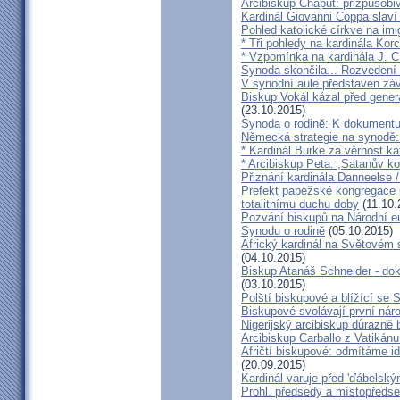
Arcibiskup Chaput: přizpůsobi
Kardinál Giovanni Coppa slav
Pohled katolické církve na imi
* Tři pohledy na kardinála Kor
* Vzpomínka na kardinála J. C
Synoda skončila... Rozvedení p
V synodní aule představen z
Biskup Vokál kázal před gen
(23.10.2015)
Synoda o rodině: K dokumentu
Německá strategie na synodě: 
* Kardinál Burke za věrnost ka
* Arcibiskup Peta: ,Satanův kou
Přiznání kardinála Danneelse /
Prefekt papežské kongregace 
totalitnímu duchu doby
(11.10.
Pozvání biskupů na Národní e
Synodu o rodině
(05.10.2015)
Africký kardinál na Světovém 
(04.10.2015)
Biskup Atanáš Schneider - d
(03.10.2015)
Polští biskupové a blížící se
Biskupové svolávají první nár
Nigerijský arcibiskup důrazně 
Arcibiskup Carballo z Vatikánu
Afričtí biskupové: odmítáme i
(20.09.2015)
Kardinál varuje před 'ďábelsk
Prohl. předsedy a místopředse