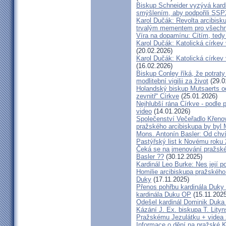
Biskup Schneider vyzývá kardi
smýšlením, aby podpořili SS
Karol Dučák: Revolta arcibisk
trvalým mementem pro všechny
Víra na dopamínu: Cítím, ted
Karol Dučák: Katolická církev v
(20.02.2026)
Karol Dučák: Katolická církev v
(16.02.2026)
Biskup Conley říká, že potrat
modlitební vigilii za život
(29.0
Holandský biskup Mutsaerts ods
zevnitř“ Církve
(25.01.2026)
Nejhlubší rána Církve - podle
video
(14.01.2026)
Společenství Večeřadlo Křeno
pražského arcibiskupa by byl 
Mons. Antonín Basler: Od chvíl
Pastýřský list k Novému roku
Čeká se na jmenování pražské
Basler ??
(30.12.2025)
Kardinál Leo Burke: Nes její p
Homilie arcibiskupa pražského
Duky
(17.11.2025)
Přenos pohřbu kardinála Duky
kardinála Duku OP
(15.11.2025
Odešel kardinál Dominik Duka 
Kázání J. Ex. biskupa T. Lity
Pražskému Jezulátku + videa 
Informace o dění na pražské Ka