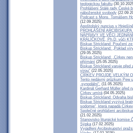
teologickou fakultu
(30.10.202
Prohlášení Stálé rady České b
náboženské svobody
(22.09.2
Podcast s Mons. Tomášem Ho
(12.09.2025)
Apoštolský nuncius v Hoješín
PROHLÁŠENÍ ARCIBISKUPA
NÁPRAVY VE VĚCI JEDNÁNÍ
KRÁLÍČKOVÉ, Ph.D. vůči KT
Biskup Strickland: Poučení 
Biskup Strickland: „Poklad ví
(29.05.2025)
Biskup Strickland: „Církev nen
přijímání
(25.05.2025)
Biskup Strickland varuje před 
vírou"
(22.05.2025)
CÍRKEV PROJDE VELKÝM O
Tento nedávný průzkum Pew uk
„synodální“.
(11.05.2025)
Kardinál Gerhard Müller před 
Církev umírá
(04.05.2025)
Biskup Strickland: Odvaha bi
Biskup Strickland vyzývá bratry
sodomie“, která napadá Církev
Společné prohlášení arcibisk
(21.02.2025)
Stanovisko liturgické komise
Sýpka
(17.02.2025)
Vyjádření Arcibiskupství pra
Váchy.
(17.02.2025)