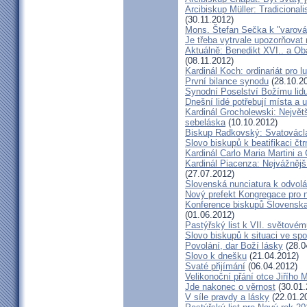
Arcibiskup Müller: Tradicional
(30.11.2012)
Mons. Štefan Sečka k "varován
Je třeba vytrvale upozorňovat
Aktuálně: Benedikt XVI.. a Ob
(08.11.2012)
Kardinál Koch: ordinariát pro l
První bilance synodu
(28.10.2
Synodní Poselství Božímu lid
Dnešní lidé potřebují místa a u
Kardinál Grocholewski: Největ
sebeláska
(10.10.2012)
Biskup Radkovský: Svatováclavs
Slovo biskupů k beatifikaci čt
Kardinál Carlo Maria Martini a
Kardinál Piacenza: Nejvážněj
(27.07.2012)
Slovenská nunciatura k odvol
Nový prefekt Kongregace pro 
Konference biskupů Slovenska
(01.06.2012)
Pastýřský list k VII. světovém
Slovo biskupů k situaci ve spo
Povolání, dar Boží lásky
(28.0
Slovo k dnešku
(21.04.2012)
Svaté přijímání
(06.04.2012)
Velikonoční přání otce Jiřího 
Jde nakonec o věrnost
(30.01.
V síle pravdy a lásky
(22.01.2