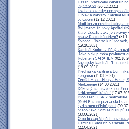
Kázání pražského generálního 
25.12.2021
(26.12.2021)
Úvaha konvertity nad synodáln
Církev a vakcíny Kardinál Müll
očkování
(12.12.2021)
Modlitba za nového biskupa b
Byl jmenován nový Apoštolský 
Karol Dučák: Jaký je správný 
nauky Katolické církve?
(31.10
Synoda - Jak se k ní postavit, 
(19.10.2021)
Kardinál Burke: vděčný za uzd
'Jako biskup mám povinnost dů
Robertem SARAHEM
(02.10.2
Nigerijský kardinál: "Eucharis
(18.09.2021)
Přednáška kardinála Dominika
kongresu
(11.09.2021)
Zemřel Mons. Henryk Hoser, SA
Medžugorje
(14.08.2021)
Děkovný list arcibiskupa Ján
(kritizované) kázání
(17.07.202
Prohlášení ČBK k manželství 
(Ke+) Kázání poznaňského arc
cyrilo-metodějské pouti
(09.07
Stanovisko Komise biskupů zem
(30.06.2021)
Otec biskup Vojtěch povzbuzu
Kardinál Comastri o zrazení 
(22.04.2021)