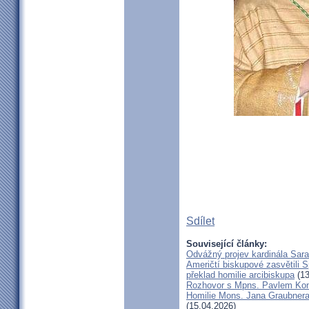
Sdílet
Související články:
Odvážný projev kardinála Sar
Američtí biskupové zasvětili 
překlad homilie arcibiskupa
(13
Rozhovor s Mpns. Pavlem Ko
Homilie Mons. Jana Graubnera 
(15.04.2026)