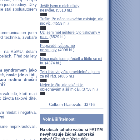
ěh jedné rodiny. Díky
Ještě jsem o nich nikdy
e stal spoluautorem
neslyšel.
(5513 hl.)
Tuším, že něco takového existuje, ale
nic víc.
(4559 hl.)
Už jsem měl některé tyto tiskoviny v
communication jsem
ruce.
(6529 hl.)
d technika, zvukaře
Popravdě, vůbec mě
nezaujaly.
(4098 hl.)
rgii na VŠMU, dělám
elách. Před pár lety
Něco málo jsem přečetl a líbilo se mi
to.
(4374 hl.)
vým syndromem jako
Tyto tiskoviny čtu pravidelně a jsem
ě, navíc jde o lidi,
za ně rád.
(4885 hl.)
ckou rodinu dnešní
ní?
Nejen je čtu, ale také si je
objednávám a šířím dál.
(3758 hl.)
vali lidé, kteří mají
o života takové dítě,
Celkem hlasovalo: 33716
am hledat i negativa,
vní.
Volná šiřitelnost:
sme nepřikrášlovali.
Na obsah tohoto webu si FATYM
nevyhrazuje žádná autorská
práva!
Obsah můžete dále