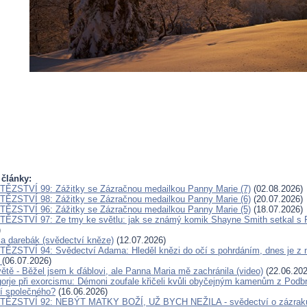
 články:
ĚZSTVÍ 99: Zážitky se Zázračnou medailkou Panny Marie (7)
(02.08.2026)
ĚZSTVÍ 98: Zážitky se Zázračnou medailkou Panny Marie (6)
(20.07.2026)
ĚZSTVÍ 96: Zážitky se Zázračnou medailkou Panny Marie (5)
(18.07.2026)
ĚZSTVÍ 97: Ze tmy ke světlu: jak se známý komik Shayne Smith setkal s 
)
a a darebák (svědectví kněze)
(12.07.2026)
ĚZSTVÍ 94: Svědectví Adama: Hleděl knězi do očí s pohrdáním, dnes je z n
k
(06.07.2026)
ětě - Běžel jsem k ďáblovi, ale Panna Maria mě zachránila (video)
(22.06.202
orje při exorcismu: Démoni zoufale křičeli kvůli obyčejným kamenům z Podb
jí společného?
(16.06.2026)
TĚZSTVÍ 92: NEBÝT MATKY BOŽÍ, UŽ BYCH NEŽILA - svědectví o zázraku, k