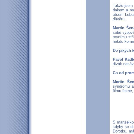
Takže jsem s
tlakem a re
otcem Luboš
důvěru.
Martin Šen
sobě vypoví
prvnímu stři
někdo komen
Do jakých k
Pavol Kadl
divák nasáva
Co od prom
Martin Šen
syndromu a 
filmu řekne,
S manželkou
kdyby se do
Dorotku, má