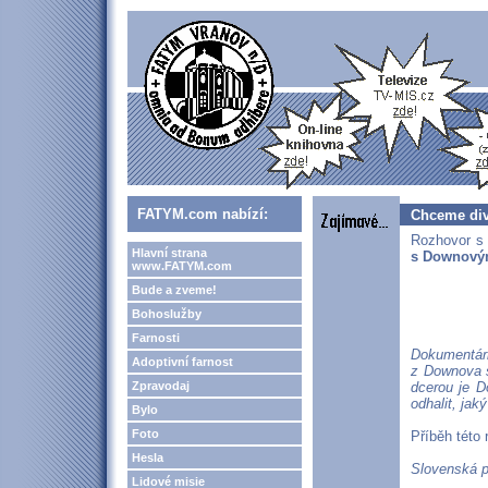
FATYM.com nabízí:
Chceme div
Rozhovor s 
Hlavní strana
s Downov
www.FATYM.com
Bude a zveme!
Bohoslužby
Farnosti
Dokumentárn
Adoptivní farnost
z Downova s
Zpravodaj
dcerou je D
odhalit, jak
Bylo
Foto
Příběh této 
Hesla
Slovenská pr
Lidové misie