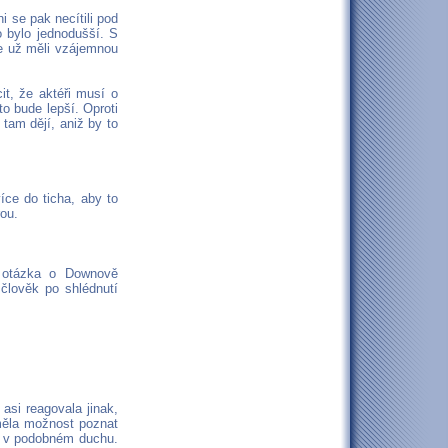
i se pak necítili pod
o bylo jednodušší. S
me už měli vzájemnou
t, že aktéři musí o
o bude lepší. Oproti
 tam dějí, aniž by to
íce do ticha, aby to
rou.
 otázka o Downově
člověk po shlédnutí
si reagovala jinak,
měla možnost poznat
lm v podobném duchu.