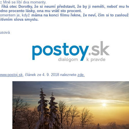
c:
Mně se líbí dva momenty.
 říká otec Dorotky, že si neumí představit, že by ji neměli, neboť mu h
edno procento lásky, ona mu vrátí sto procent.
omentem je, když
máma na konci filmu řekne, že neví, čím si to zasloužil
itivním slova smyslu.
usová
www.postoj.sk
, článek ze 4. 9. 2018 naleznete
zde.