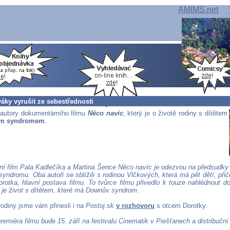
AMIMS.net
áky vyrušit ze sebestřednosti
autory dokumentárního filmu
Něco navíc
, který je o životě rodiny s dítětem
ým syndromem
.
í film Pala Kadlečíka a Martina Šence
Něco navíc
je odezvou na předsudky 
yndromu. Oba autoři se sblížili s rodinou Vlčkových, která má pět dětí, přič
orotka, hlavní postava filmu. To tvůrce filmu přivedlo k touze nahlédnout do
ý je život s dítětem, které má Downův syndrom.
rodiny jsme vám přinesli i na
Postoj.sk
v rozhovoru
s otcem Dorotky.
emiéra filmu bude 15. září na festivalu Cinematik v Piešťanech a distribuční 