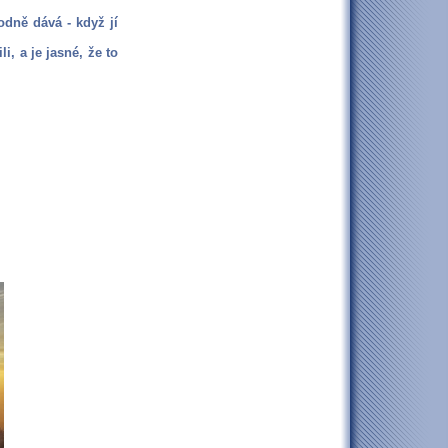
odně dává - když jí
i, a je jasné, že to