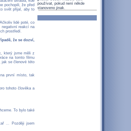
natáčení divadla, kde
používat, pokud není někde
me pochopili, že před
stanoveno jinak.
 svět přijal, aby to
Ačkoliv lidé poté, co
s negativní reakcí na
ých prostředí.
řípadě, že se dozví,
k, který jsme měli z
áce na tomto filmu
 jak se členové této
na první místo, tak
pro tohoto člověka a
chceme. To bylo také
ř ... Později jsem