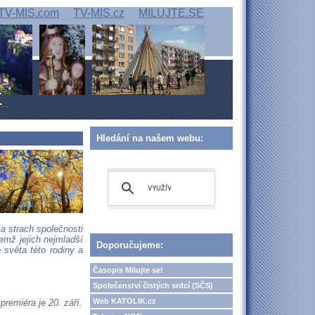
TV-MIS.com
TV-MIS.cz
MILUJTE.SE
Hledání na našem webu:
a strach společnosti
emž jejich nejmladší
Doporučujeme:
 světa této rodiny a
Časopis Milujte se!
Společenství čistých srdcí (SČS)
Web KATOLIK.cz
premiéra je 20. září.