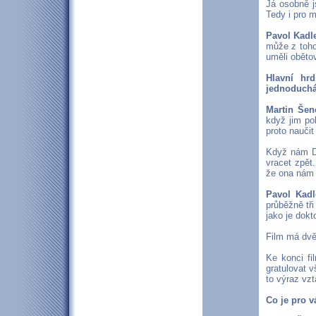
Já osobně j
Tedy i pro m
Pavol Kadle
může z tohot
uměli obětov
Hlavní hr
jednoduch
Martin Šen
když jim po
proto naučit
Když nám Do
vracet zpět
že ona nám ř
Pavol Kadl
průběžně tři
jako je dokt
Film má dvě 
Ke konci fi
gratulovat 
to výraz vzt
Co je pro v