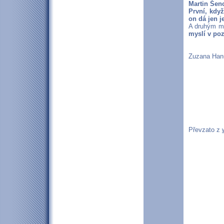
Martin Šen
První, když
on dá jen j
A druhým m
myslí v poz
Zuzana Han
Převzato z