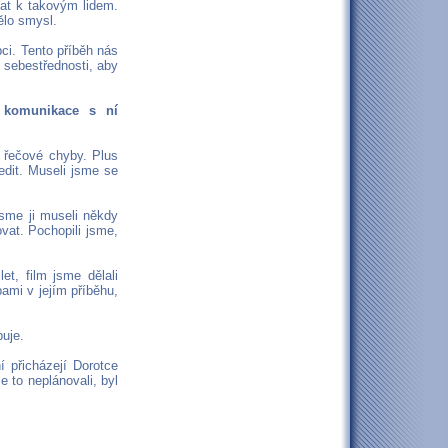
vat k takovým lidem.
ělo smysl.
ci. Tento příběh nás
h sebestřednosti, aby
 komunikace s ní
řečové chyby. Plus
edit. Museli jsme se
jsme ji museli někdy
vat. Pochopili jsme,
et, film jsme dělali
bami v jejím příběhu,
puje.
í přicházejí Dorotce
 to neplánovali, byl