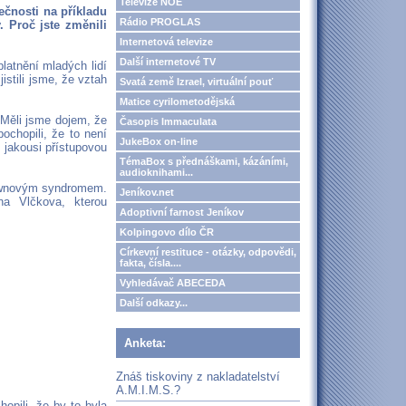
Televize NOE
ečnosti na příkladu
Rádio PROGLAS
 Proč jste změnili
Internetová televize
Další internetové TV
latnění mladých lidí
tili jsme, že vztah
Svatá země Izrael, virtuální pouť
Matice cyrilometodějská
 Měli jsme dojem, že
Časopis Immaculata
ochopili, že to není
JukeBox on-line
e jakousi přístupovou
TémaBox s přednáškami, kázáními,
audioknihami...
 Downovým syndromem.
Jeníkov.net
na Vlčkova, kterou
Adoptivní farnost Jeníkov
Kolpingovo dílo ČR
Církevní restituce - otázky, odpovědi,
fakta, čísla....
Vyhledávač ABECEDA
Další odkazy...
Anketa:
Znáš tiskoviny z nakladatelství
A.M.I.M.S.?
hopili, že by to byla