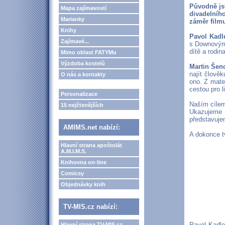
Původně jst
Mapa zajímavostí
divadelníh
Marianky
záměr film
Knihy
Pavol Kadle
Zajímavé...
s Downovým 
dítě a rodin
Mimo oblast FATYMu
Výzdoba kostelů
Martin Šen
najít člově
O nás a kontakty
ono. Z mater
cestou pro l
Personalizace
Naším cílem
15 nejčtenějších
Ukazujeme 
představujem
AMIMS.net nabízí:
A dokonce tv
Hlavní strana apoštolát
A.M.I.M.S.
Knihovna on-line
Comicsy
Objednávky knih
TV-MIS.cz nabízí:
Pavol Kadleč
Hlavní strana TV-MIS.cz