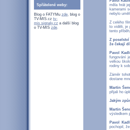
Pavol Kadle
Spřátelené weby:
měla hrát je
kamerami se
nebylo uměl
Blog o FATYMu
zde
, blog o
TV-MIS.cz
tv-
Z celého fil
mis.signaly.cz
a další blog
to viděli, j
o TV-MIS
zde
.
tento příběh
Z poselství
že čekají 
Pavol Kadl
fungování 
velkou škol
rodiny k so
Záměr tohot
dostane mno
Martin Šen
přijali ho úp
Jakým způs
Martin Šen
výsledkem p
Pavol Kadl
pochopil, že