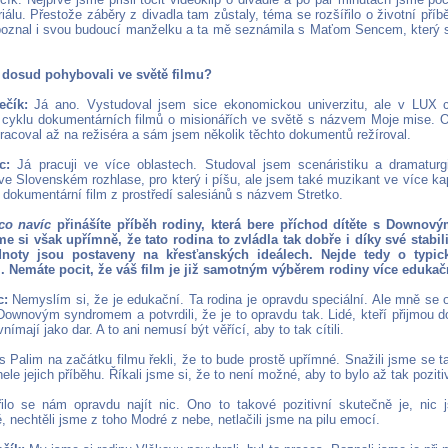
álu. Přestože záběry z divadla tam zůstaly, téma se rozšířilo o životní příb
poznal i svou budoucí manželku a ta mě seznámila s Maťom Sencem, který s
 dosud pohybovali ve světě filmu?
ečík:
Já ano. Vystudoval jsem sice ekonomickou univerzitu, ale v LUX 
 cyklu dokumentárních filmů o misionářích ve světě s názvem Moje mise. O
racoval až na režiséra a sám jsem několik těchto dokumentů režíroval.
c:
Já pracuji ve více oblastech. Studoval jsem scenáristiku a dramatu
ve Slovenském rozhlase, pro který i píšu, ale jsem také muzikant ve více kap
 dokumentární film z prostředí salesiánů s názvem Stretko.
co navíc
přinášíte příběh rodiny, která bere příchod dítěte s Downo
e si však upřímně, že tato rodina to zvládla tak dobře i díky své stabilit
dnoty jsou postaveny na křesťanských ideálech. Nejde tedy o typi
. Nemáte pocit, že váš film je již samotným výběrem rodiny více edukač
c:
Nemyslím si, že je edukační. Ta rodina je opravdu speciální. Ale mně se oz
Downovým syndromem a potvrdili, že je to opravdu tak. Lidé, kteří přijmou d
nímají jako dar. A to ani nemusí být věřící, aby to tak cítili.
 Palim na začátku filmu řekli, že to bude prostě upřímné. Snažili jsme se t
ele jejich příběhu. Říkali jsme si, že to není možné, aby to bylo až tak poziti
ilo se nám opravdu najít nic. Ono to takové pozitivní skutečně je, nic j
 nechtěli jsme z toho Modré z nebe, netlačili jsme na pilu emocí.