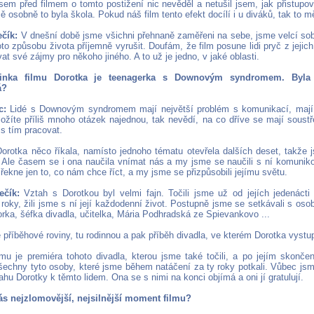
sem před filmem o tomto postižení nic nevěděl a netušil jsem, jak přistupo
ě osobně to byla škola. Pokud náš film tento efekt docílí i u diváků, tak to m
čík:
V dnešní době jsme všichni přehnaně zaměřeni na sebe, jsme velcí sob
o způsobu života příjemně vyrušit. Doufám, že film posune lidi pryč z jejic
at své zájmy pro někoho jiného. A to už je jedno, v jaké oblasti.
dinka filmu Dorotka je teenagerka s Downovým syndromem. Byla
á?
c:
Lidé s Downovým syndromem mají největší problém s komunikací, mají 
ložíte příliš mnoho otázek najednou, tak nevědí, na co dříve se mají soustř
 s tím pracovat.
rotka něco říkala, namísto jednoho tématu otevřela dalších deset, takže 
. Ale časem se i ona naučila vnímat nás a my jsme se naučili s ní komuniko
ekne jen to, co nám chce říct, a my jsme se přizpůsobili jejímu světu.
ečík:
Vztah s Dorotkou byl velmi fajn. Točili jsme už od jejích jedenácti l
 roky, žili jsme s ní její každodenní život. Postupně jsme se setkávali s oso
orka, šéfka divadla, učitelka, Mária Podhradská ze Spievankovo ...
příběhové roviny, tu rodinnou a pak příběh divadla, ve kterém Dorotka vystu
lmu je premiéra tohoto divadla, kterou jsme také točili, a po jejím skončen
všechny tyto osoby, které jsme během natáčení za ty roky potkali. Vůbec jsme
ahu Dorotky k těmto lidem. Ona se s nimi na konci objímá a oni jí gratulují.
ás nejzlomovější, nejsilnější moment filmu?