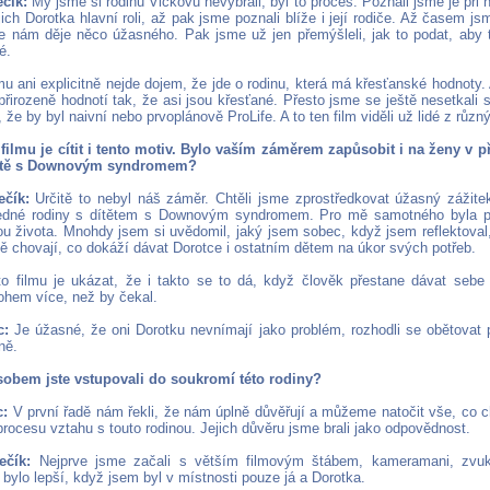
čík:
My jsme si rodinu Vlčkovu nevybrali, byl to proces. Poznali jsme je při 
jich Dorotka hlavní roli, až pak jsme poznali blíže i její rodiče. Až časem js
 nám děje něco úžasného. Pak jsme už jen přemýšleli, jak to podat, aby to
é.
mu ani explicitně nejde dojem, že jde o rodinu, která má křesťanské hodnoty. 
e přirozeně hodnotí tak, že asi jsou křesťané. Přesto jsme se ještě nesetkali 
, že by byl naivní nebo prvoplánově ProLife. A to ten film viděli už lidé z různ
 filmu je cítit i tento motiv. Bylo vaším záměrem zapůsobit i na ženy v p
dítě s Downovým syndromem?
ečík:
Určitě to nebyl náš záměr. Chtěli jsme zprostředkovat úžasný zážite
jedné rodiny s dítětem s Downovým syndromem. Pro mě samotného byla pr
ou života. Mnohdy jsem si uvědomil, jaký jsem sobec, když jsem reflektoval,
bě chovají, co dokáží dávat Dorotce i ostatním dětem na úkor svých potřeb.
o filmu je ukázat, že i takto se to dá, když člověk přestane dávat sebe 
hem více, než by čekal.
c:
Je úžasné, že oni Dorotku nevnímají jako problém, rozhodli se obětovat 
lně.
obem jste vstupovali do soukromí této rodiny?
c:
V první řadě nám řekli, že nám úplně důvěřují a můžeme natočit vše, co 
rocesu vztahu s touto rodinou. Jejich důvěru jsme brali jako odpovědnost.
ečík:
Nejprve jsme začali s větším filmovým štábem, kameramani, zvuka
 bylo lepší, když jsem byl v místnosti pouze já a Dorotka.