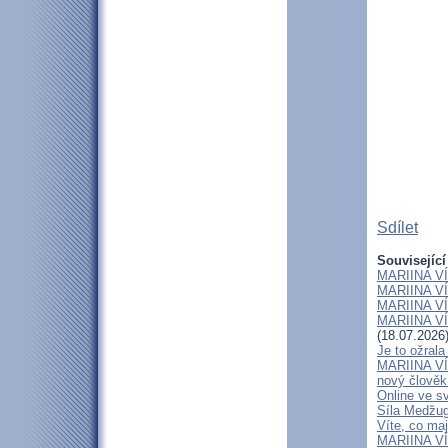
Sdílet
Související
MARIINA VÍT
MARIINA VÍT
MARIINA VÍT
MARIINA VÍT
(18.07.2026
Je to ožral
MARIINA VÍT
nový člově
Online ve sv
Síla Medžug
Víte, co ma
MARIINA VÍ