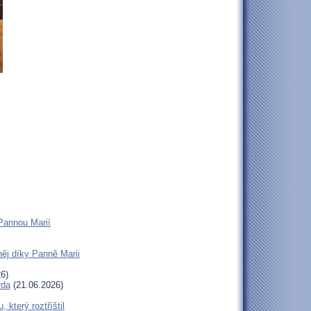
Pannou Marií
ěj díky Panně Marii
6)
rda
(21.06.2026)
terý roztříštil