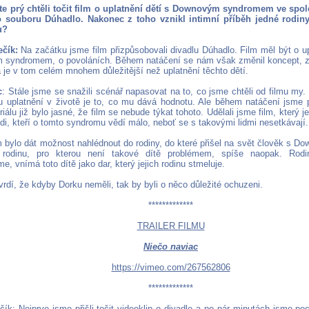
e prý chtěli točit film o uplatnění dětí s Downovým syndromem ve spol
o souboru Dúhadlo. Nakonec z toho vznikl intimní příběh jedné rodiny.
u?
čík:
Na začátku jsme film přizpůsobovali divadlu Dúhadlo. Film měl být o up
syndromem, o povoláních. Během natáčení se nám však změnil koncept, zjis
a je v tom celém mnohem důležitější než uplatnění těchto dětí.
c
: Stále jsme se snažili scénář napasovat na to, co jsme chtěli od filmu my.
ku uplatnění v životě je to, co mu dává hodnotu. Ale během natáčení jsme p
iálu již bylo jasné, že film se nebude týkat tohoto. Udělali jsme film, který j
idi, kteří o tomto syndromu vědí málo, neboť se s takovými lidmi nesetkávají.
 bylo dát možnost nahlédnout do rodiny, do které přišel na svět člověk s
rodinu, pro kterou není takové dítě problémem, spíše naopak. Rodi
e, vnímá toto dítě jako dar, který jejich rodinu stmeluje.
rdí, že kdyby Dorku neměli, tak by byli o něco důležité ochuzeni.
*************
TRAILER FILMU
Niečo naviac
https://vimeo.com/267562806
*************
ík: Nejprve jsme přišli točit videoklip o divadle a po pár minutách jsme poc