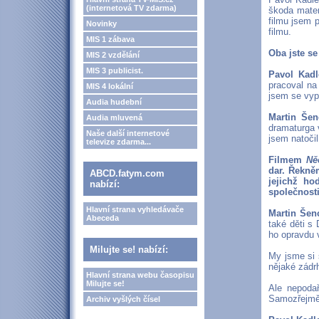
(internetová TV zdarma)
škoda materi
filmu jsem 
Novinky
filmu.
MIS 1 zábava
Oba jste se
MIS 2 vzdělání
MIS 3 publicist.
Pavol Kadl
pracoval na
MIS 4 lokální
jsem se vyp
Audia hudební
Martin Šen
Audia mluvená
dramaturga 
Naše další internetové
jsem natočil
televize zdarma...
Filmem
Ně
dar. Řekněm
ABCD.fatym.com
jejichž ho
nabízí:
společnosti
Hlavní strana vyhledávače
Martin Šen
Abeceda
také děti s 
ho opravdu v
Milujte se! nabízí:
My jsme si s
nějaké zádrh
Hlavní strana webu časopisu
Milujte se!
Ale nepodař
Samozřejmě,
Archiv vyšlých čísel