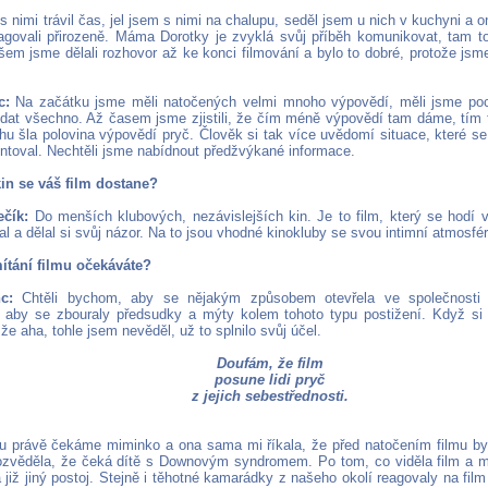
 nimi trávil čas, jel jsem s nimi na chalupu, seděl jsem u nich v kuchyni a on
agovali přirozeně. Máma Dorotky je zvyklá svůj příběh komunikovat, tam t
em jsme dělali rozhovor až ke konci filmování a bylo to dobré, protože js
c:
Na začátku jsme měli natočených velmi mnoho výpovědí, měli jsme poci
dat všechno. Až časem jsme zjistili, že čím méně výpovědí tam dáme, tím t
hu šla polovina výpovědí pryč. Člověk si tak více uvědomí situace, které se
toval. Nechtěli jsme nabídnout předžvýkané informace.
in se váš film dostane?
ečík:
Do menších klubových, nezávislejších kin. Je to film, který se hodí v
l a dělal si svůj názor. Na to jsou vhodné kinokluby se svou intimní atmosfé
ítání filmu očekáváte?
c:
Chtěli bychom, aby se nějakým způsobem otevřela ve společnosti
aby se zbouraly předsudky a mýty kolem tohoto typu postižení. Když si 
 že aha, tohle jsem nevěděl, už to splnilo svůj účel.
Doufám, že film
posune lidi pryč
z jejich sebestřednosti.
 právě čekáme miminko a ona sama mi říkala, že před natočením filmu by a
zvěděla, že čeká dítě s Downovým syndromem. Po tom, co viděla film a 
 již jiný postoj. Stejně i těhotné kamarádky z našeho okolí reagovaly na fi