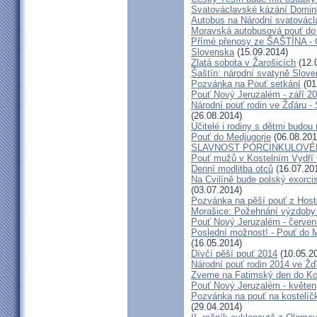
Svatováclavské kázání Domini
Autobus na Národní svatovácl
Moravská autobusová pouť do
Přímé přenosy ze ŠAŠTÍNA - C
Slovenska
(15.09.2014)
Zlatá sobota v Žarošicích
(12.
Šaštín: národní svatyně Slov
Pozvánka na Pouť setkání
(01
Pouť Nový Jeruzalém - září 2
Národní pouť rodin ve Žďáru -
(26.08.2014)
Učitelé i rodiny s dětmi budo
Pouť do Medjugorje
(06.08.201
SLAVNOST PORCINKULOVÉ
Pouť mužů v Kostelním Vydří 
Denní modlitba otců
(16.07.20
Na Cvilíně bude polský exorci
(03.07.2014)
Pozvánka na pěší pouť z Hos
Morašice: Požehnání výzdoby
Pouť Nový Jeruzalém - červen
Poslední možnost! - Pouť do M
(16.05.2014)
Dívčí pěší pouť 2014
(10.05.2
Národní pouť rodin 2014 ve Ž
Zveme na Fatimský den do Koc
Pouť Nový Jeruzalém - květen
Pozvánka na pouť na kostelíč
(29.04.2014)