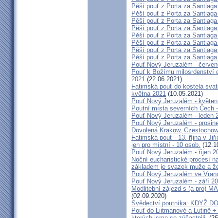
Pěší pouť z Porta za Santiaga
Pěší pouť z Porta za Santiaga
Pěší pouť z Porta za Santiaga
Pěší pouť z Porta za Santiaga
Pěší pouť z Porta za Santiaga
Pěší pouť z Porta za Santiaga
Pěší pouť z Porta za Santiaga
Pěší pouť z Porta za Santiaga
Pouť Nový Jeruzalém - červe
Pouť k Božímu milosrdenství do
2021
(22.06.2021)
Fatimská pouť do kostela svaté
května 2021
(10.05.2021)
Pouť Nový Jeruzalém - květen
Poutní místa severních Čech -
Pouť Nový Jeruzalém - leden 
Pouť Nový Jeruzalém - prosin
Dovolená Krakow, Czestochow
Fatimská pouť - 13. října v Ji
jen pro místní - 10 osob.
(12.1
Pouť Nový Jeruzalém - říjen 2
Noční eucharistické procesí n
základem je svazek muže a ž
Pouť Nový Jeruzalém ve Vran
Pouť Nový Jeruzalém - září 2
Modlitební zájezd s (a pro
(02.09.2020)
Svědectví poutníka: KDYŽ 
Pouť do Liitmanové a Lutině + 
kterých jsme se zúčastnili.
(26