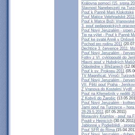
Královna pomoci (15. srpna 2
Slavnost Nanebevzetí na Tur
Pouť k Panně Marii Klokotské
Pouť Matice Velehradské 2011
Pouť k Matce Boží Vranovské
3. pouť pedagogických praco
Pouť Nový Jeruzalém - srpen 
Tip na výlet - Pouť k Panně M
Pouť ke svaté Anně v Onšově
Pochod pro rodinu 2011
(20.07
Dechtice 3. července 2011: Ma
Pouť Nový Jeruzalém - červen
Fotky z VI. cyklopoutě do Jen
Hlavní pouť v Hubokých Mašův
Odpoledne v Břežanech
(12.06
Pouť k sv. Prokopu 2011
(05.0
TV Magnificat: Výročí Turzov
Pouť Nový Jeruzalém - červen
VII. Pěší pouť Praha - Jeníkov 
Z Vranova do Kostelmí Vydří -
Pouť na Křemešník v neděli 2
Z Kobylí do Žarošic
(13.05.201
Pouť Nový Jeruzalém - květen
Jarní pouť na Turzovce – hora
28-29.5.2011
(07.05.2011)
Moravský Krumlov - pouť na F
Poutě v Hejnicích
(30.04.2011)
Jablonné v Podještědí - progr
Pouť SFŘ do Říma
(15.04.201
Pouť Nový Jeruzalém - duben