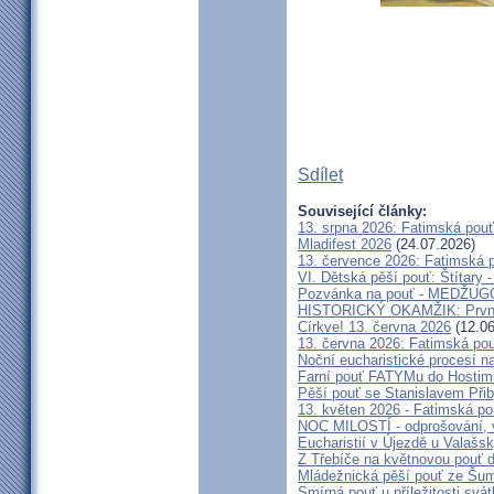
Sdílet
Související články:
13. srpna 2026: Fatimská pou
Mladifest 2026
(24.07.2026)
13. července 2026: Fatimská 
VI. Dětská pěší pouť: Štítary 
Pozvánka na pouť - MEDŽUGOR
HISTORICKÝ OKAMŽIK: První c
Církve! 13. června 2026
(12.06
13. června 2026: Fatimská po
Noční eucharistické procesí n
Farní pouť FATYMu do Hostim
Pěší pouť se Stanislavem Při
13. květen 2026 - Fatimská p
NOC MILOSTÍ - odprošování, v
Eucharistií v Újezdě u Valašs
Z Třebíče na květnovou pouť 
Mládežnická pěší pouť ze Šu
Smírná pouť u příležitosti svá