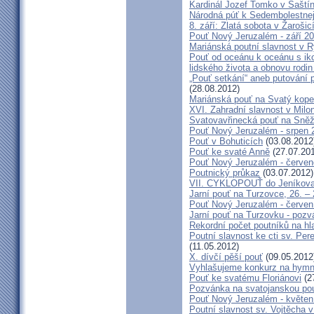
Kardinál Jozef Tomko v Šaští
Národná púť k Sedembolestne
8. září: Zlatá sobota v Žarošic
Pouť Nový Jeruzalém - září 2
Mariánská poutní slavnost v 
Pouť od oceánu k oceánu s i
lidského života a obnovu rodin
„Pouť setkání“ aneb putování 
(28.08.2012)
Mariánská pouť na Svatý kope
XVI. Zahradní slavnost v Milo
Svatovavřinecká pouť na Sně
Pouť Nový Jeruzalém - srpen 
Pouť v Bohuticích
(03.08.2012
Pouť ke svaté Anně
(27.07.20
Pouť Nový Jeruzalém - červe
Poutnický průkaz
(03.07.2012)
VII. CYKLOPOUŤ do Jeníkov
Jarní pouť na Turzovce, 26. –
Pouť Nový Jeruzalém - červen
Jarní pouť na Turzovku - poz
Rekordní počet poutníků na hl
Poutní slavnost ke cti sv. Pe
(11.05.2012)
X. dívčí pěší pouť
(09.05.2012
Vyhlašujeme konkurz na hymn
Pouť ke svatému Floriánovi
(2
Pozvánka na svatojanskou pou
Pouť Nový Jeruzalém - květen
Poutní slavnost sv. Vojtěcha 