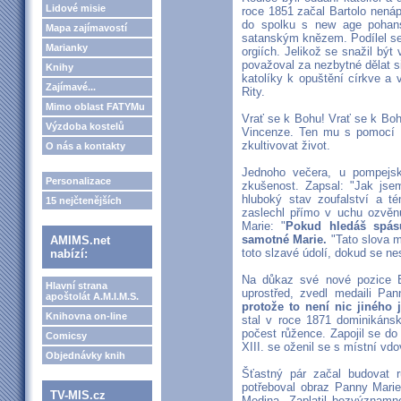
Lidové misie
roce 1851 začal Bartolo nenáp
do spolku s new age pohans
Mapa zajímavostí
satanským knězem. Podílel se
Marianky
orgiích. Jelikož se snažil být
považoval za nezbytné dělat s
Knihy
katolíky k opuštění církve a v
Zajímavé...
Rity.
Mimo oblast FATYMu
Vrať se k Bohu! Vrať se k Boh
Výzdoba kostelů
Vincenze. Ten mu s pomocí 
zkultivovat život.
O nás a kontakty
Jednoho večera, u pompejsk
Personalizace
zkušenost. Zapsal: "Jak js
hluboký stav zoufalství a t
15 nejčtenějších
zaslechl přímo v uchu ozvěn
Marie: "
Pokud hledáš spásu
samotné Marie.
"Tato slova m
AMIMS.net
toto slzavé údolí, dokud se n
nabízí:
Na důkaz své nové pozice Ba
Hlavní strana
uprostřed, zvedl medaili Pan
apoštolát A.M.I.M.S.
protože to není nic jiného
Knihovna on-line
stal v roce 1871 dominikánsk
počest růžence. Zapojil se do
Comicsy
XIII. se oženil se s místní vd
Objednávky knih
Šťastný pár začal budovat r
potřeboval obraz Panny Marie
TV-MIS.cz
Medina. Zaplatil bezvýznamno