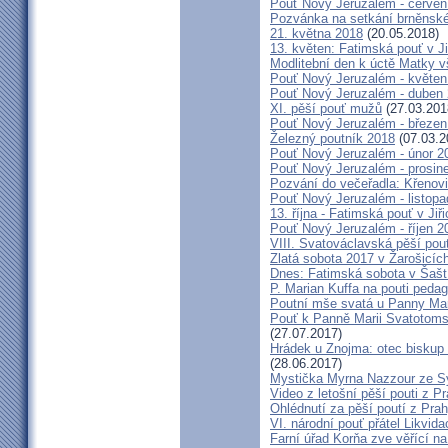
Pouť Nový Jeruzalém - červen
Pozvánka na setkání brněnské
21. května 2018
(20.05.2018)
13. květen: Fatimská pouť v Ji
Modlitební den k úctě Matky v
Pouť Nový Jeruzalém - květen
Pouť Nový Jeruzalém - duben
XI. pěší pouť mužů
(27.03.201
Pouť Nový Jeruzalém - březen
Železný poutník 2018
(07.03.2
Pouť Nový Jeruzalém - únor 2
Pouť Nový Jeruzalém - prosin
Pozvání do večeřadla: Křenovi
Pouť Nový Jeruzalém - listop
13. října - Fatimská pouť v Jiři
Pouť Nový Jeruzalém - říjen 2
VIII. Svatováclavská pěší pou
Zlatá sobota 2017 v Žarošicích 
Dnes: Fatimská sobota v Šašt
P. Marian Kuffa na pouti ped
Poutní mše svatá u Panny Mar
Pouť k Panně Marii Svatotoms
(27.07.2017)
Hrádek u Znojma: otec biskup
(28.06.2017)
Mystička Myrna Nazzour ze S
Video z letošní pěší pouti z P
Ohlédnutí za pěší poutí z Pra
VI. národní pouť přátel Likvida
Farní úřad Korňa zve věřící n