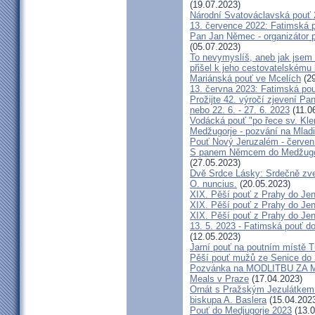
(19.07.2023)
Národní Svatováclavská pouť
13. července 2022: Fatimská po
Pan Jan Němec - organizátor po
(05.07.2023)
To nevymyslíš, aneb jak jsem 
přišel k jeho cestovatelskému
Mariánská pouť ve Mcelích
(29
13. června 2023: Fatimská pouť
Prožijte 42. výročí zjevení Pa
nebo 22. 6. - 27. 6. 2023
(11.0
Vodácká pouť "po řece sv. Kl
Medžugorje - pozvání na Mladi
Pouť Nový Jeruzalém - červen
S panem Němcem do Medžugorj
(27.05.2023)
Dvě Srdce Lásky: Srdečně zve
O. nuncius.
(20.05.2023)
XIX. Pěší pouť z Prahy do Jen
XIX. Pěší pouť z Prahy do Jen
XIX. Pěší pouť z Prahy do Jen
13. 5. 2023 - Fatimská pouť do
(12.05.2023)
Jarní pouť na poutním místě 
Pěší pouť mužů ze Senice do 
Pozvánka na MODLITBU ZA MÍ
Meals v Praze
(17.04.2023)
Ornát s Pražským Jezulátkem 
biskupa A. Baslera
(15.04.202
Pouť do Medjugorje 2023
(13.0