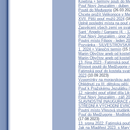
Kojetína + termíny poutí do M
Pouť Nový Jeruzalém - duben
Poutě do Međugorje
(26.03.20
Chcete prožít Velikonoce v M
XVII. Pěší pouť mužů 2024
(16
Úplně poslední místa na po
Zasvěcení všech zemí ve svat
Sant ' Angelo / Gargano (4. - 1
Pouť Nový Jeruzalém - únor 2
Poutní místo Filipov - leden 2
Pozvánka - SILVESTROVSKÁ
1. 2024 + Vánoční termín
(15.
Mariin Obyčtov aneb od kostel
Mariin Obyčtov aneb od kostel
13. října 2023 - Fatimská pouť 
Říjnové poutě do Medžugorje 
Fatimská pouť do kostela svaté
2023
(10.09.2023)
Vzpomínky na moravskou auto
Ohlédnutí za III. dětskou pěší 
Pouť k Pražskému Jezulátku (
12. národní pouť přátel díla Li
Pouť Nový Jeruzalém - září 2
SLAVNOSTNÍ INAUGURACE 
STŘEDNÍ A VÝCHODNÍ EVR
Poutní místo Vřesová studánk
Pouť do Medžugorje - Modliteb
(17.08.2023)
13. srpna 2022: Fatimská pouť 
Jak na Mladifest 2023: s Ma