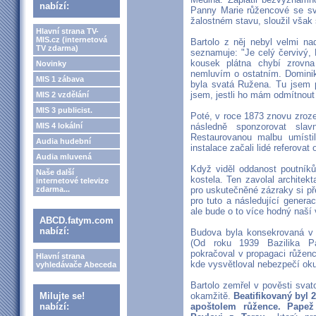
nabízí:
Panny Marie růžencové se sv
žalostném stavu, sloužil však
Hlavní strana TV-
MIS.cz (internetová
Bartolo z něj nebyl velmi n
TV zdarma)
seznamuje: "Je celý červivý,
kousek plátna chybí zrovna
Novinky
nemluvím o ostatním. Dominik
MIS 1 zábava
byla svatá Ružena. Tu jsem p
jsem, jestli ho mám odmítnout 
MIS 2 vzdělání
MIS 3 publicist.
Poté, v roce 1873 znovu zrozen
MIS 4 lokální
následně sponzorovat sla
Restaurovanou malbu umísti
Audia hudební
instalace začali lidé referova
Audia mluvená
Když viděl oddanost poutníků
Naše další
kostela. Ten zavolal archite
internetové televize
zdarma...
pro uskutečněné zázraky si p
pro tuto a následující genera
ale bude o to více hodný naší v
ABCD.fatym.com
nabízí:
Budova byla konsekrovaná v r
(Od roku 1939 Bazilika Pa
pokračoval v propagaci růženc
Hlavní strana
kde vysvětloval nebezpečí oku
vyhledávače Abeceda
Bartolo zemřel v pověsti svato
Milujte se!
okamžitě.
Beatifikovaný byl 2
nabízí:
apoštolem růžence. Papež