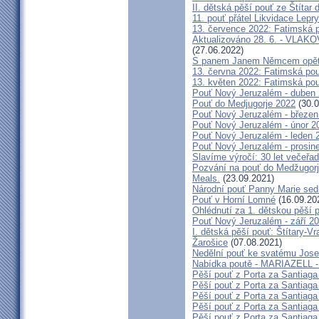
II. dětská pěší pouť ze Štítar
11. pouť přátel Likvidace Lepry
13. července 2022: Fatimská po
Aktualizováno 28. 6. - VL
(27.06.2022)
S panem Janem Němcem opět 
13. června 2022: Fatimská pouť
13. květen 2022: Fatimská pouť
Pouť Nový Jeruzalém - duben
Pouť do Medjugorje 2022
(30.0
Pouť Nový Jeruzalém - březen
Pouť Nový Jeruzalém - únor 2
Pouť Nový Jeruzalém - leden 
Pouť Nový Jeruzalém - prosin
Slavíme výročí: 30 let večeřad
Pozvání na pouť do Medžugorje
Meals.
(23.09.2021)
Národní pouť Panny Marie sed
Pouť v Horní Lomné
(16.09.20
Ohlédnutí za 1. dětskou pěší p
Pouť Nový Jeruzalém - září 2
I. dětská pěší pouť: Štítary-V
Žarošice
(07.08.2021)
Nedělní pouť ke svatému Jose
Nabídka poutě - MARIAZELL -
Pěší pouť z Porta za Santiaga
Pěší pouť z Porta za Santiaga
Pěší pouť z Porta za Santiaga
Pěší pouť z Porta za Santiaga
Pěší pouť z Porta za Santiaga