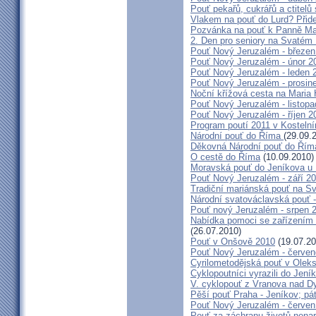
Pouť pekařů, cukrářů a ctitel
Vlakem na pouť do Lurd? Přide
Pozvánka na pouť k Panně Mar
2. Den pro seniory na Svaté
Pouť Nový Jeruzalém - březen
Pouť Nový Jeruzalém - únor 2
Pouť Nový Jeruzalém - leden 
Pouť Nový Jeruzalém - prosin
Noční křížová cesta na Maria 
Pouť Nový Jeruzalém - listop
Pouť Nový Jeruzalém - říjen 2
Program poutí 2011 v Kosteln
Národní pouť do Říma
(29.09.
Děkovná Národní pouť do Řím
O cestě do Říma
(10.09.2010)
Moravská pouť do Jeníkova u
Pouť Nový Jeruzalém - září 2
Tradiční mariánská pouť na S
Národní svatováclavská pouť 
Pouť nový Jeruzalém - srpen 
Nabídka pomoci se zařízením pě
(26.07.2010)
Pouť v Onšově 2010
(19.07.20
Pouť Nový Jeruzalém - červe
Cyrilometodějská pouť v Olek
Cyklopoutníci vyrazili do Jení
V. cyklopouť z Vranova nad D
Pěší pouť Praha - Jeníkov; pá
Pouť Nový Jeruzalém - červen
Pouť za záchranu životů nena