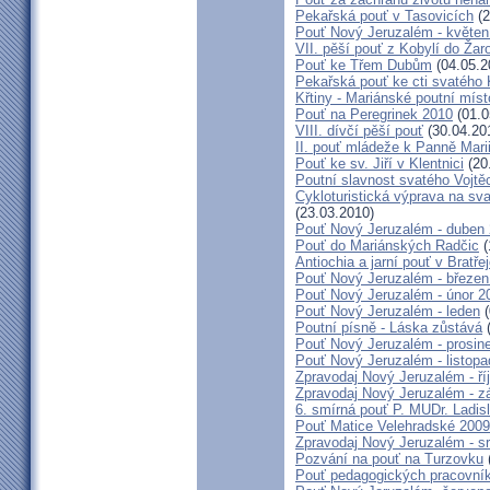
Pekařská pouť v Tasovicích
(2
Pouť Nový Jeruzalém - květen
VII. pěší pouť z Kobylí do Žar
Pouť ke Třem Dubům
(04.05.2
Pekařská pouť ke cti svatého
Křtiny - Mariánské poutní míst
Pouť na Peregrinek 2010
(01.0
VIII. dívčí pěší pouť
(30.04.20
II. pouť mládeže k Panně Mari
Pouť ke sv. Jiří v Klentnici
(20
Poutní slavnost svatého Vojtě
Cykloturistická výprava na sv
(23.03.2010)
Pouť Nový Jeruzalém - duben
Pouť do Mariánských Radčic
(
Antiochia a jarní pouť v Bratře
Pouť Nový Jeruzalém - březen
Pouť Nový Jeruzalém - únor 2
Pouť Nový Jeruzalém - leden
(
Poutní písně - Láska zůstává
(
Pouť Nový Jeruzalém - prosin
Pouť Nový Jeruzalém - listop
Zpravodaj Nový Jeruzalém - ří
Zpravodaj Nový Jeruzalém - zá
6. smírná pouť P. MUDr. Ladis
Pouť Matice Velehradské 2009
Zpravodaj Nový Jeruzalém - s
Pozvání na pouť na Turzovku
Pouť pedagogických pracovník