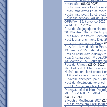
Požehnání nového Mariánského 
Krkonoších
(06.08.2025)
Poutní mše svatá ke cti svaté
Poutní mše svatá ke cti svat
Poutní mše svatá ke cti svat
Průběžné žehnání vozidel u ka
OPRAVA - 13. července 2025: 
neděli
(11.07.2025)
Pouť do Medjugorje na Nanebe
36. Mladifest 2025 v Medjugorj
Pouť Nový Jeruzalém - červe
Pouť k pramenům řeky Dyje 2
Pozvánka na pouť do Prahy
(2
Pozvánka k modlitbě za Prahu
13. června 2025: Fatimská po
Přehled poutí u sv. Zdislavy v
Pozvánka na pouť - MEDŽUGOR
13. květen 2025 - Fatimská p
Pouť do Římova
(21.04.2025)
Na Mladifest do Medžugorje s
Noční eucharistické procesí n
Pěší pouť rodin z Lukova do P
Putování -aneb pěší pouť v na
Pouť do Medžugorje ve dnech 2
Pouť k Pražskému Jezulátku 
Doprovázení dětí jako „Poutní
MEDŽUGORJE: SEMINÁŘ PŮST
(08.01.2025)
Silvestr v Medžugorji 2024
(27
Pouť k Pražskému Jezulátku d