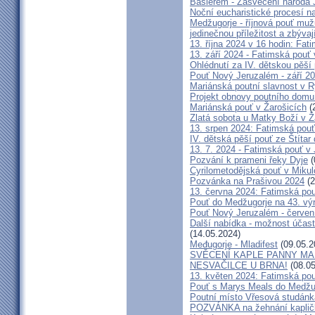
Baslerem - Zasvěcení národa 
Noční eucharistické procesí n
Medžugorje - říjnová pouť mu
jedinečnou příležitost a zbývaj
13. října 2024 v 16 hodin: Fa
13. září 2024 - Fatimská pouť
Ohlédnutí za IV. dětskou pěší
Pouť Nový Jeruzalém - září 2
Mariánská poutní slavnost v R
Projekt obnovy poutního domu
Mariánská pouť v Žarošicích
(
Zlatá sobota u Matky Boží v Ž
13. srpen 2024: Fatimská pouť 
IV. dětská pěší pouť ze Štítar
13. 7. 2024 - Fatimská pouť v J
Pozvání k prameni řeky Dyje
(
Cyrilometodějská pouť v Mikul
Pozvánka na Prašivou 2024
(2
13. června 2024: Fatimská pouť
Pouť do Medžugorje na 43. výro
Pouť Nový Jeruzalém - červen
Další nabídka - možnost účast
(14.05.2024)
Međugorje - Mladifest
(09.05.2
SVĚCENÍ KAPLE PANNY MAR
NESVAČILCE U BRNA!
(08.05
13. květen 2024: Fatimská pouť
Pouť s Marys Meals do Medžug
Poutní místo Vřesová studánk
POZVÁNKA na žehnání kapličk