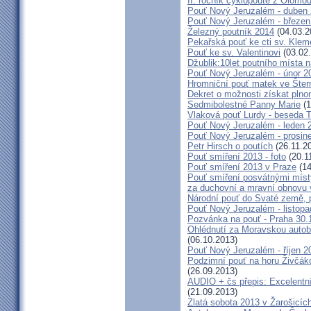
II. ročník cyklopoutě z Olomo
Pouť Nový Jeruzalém - duben
Pouť Nový Jeruzalém - březen
Železný poutník 2014
(04.03.2
Pekařská pouť ke cti sv. Kle
Pouť ke sv. Valentinovi
(03.02
Džublik:10let poutního místa n
Pouť Nový Jeruzalém - únor 2
Hromniční pouť matek ve Šter
Dekret o možnosti získat plno
Sedmibolestné Panny Marie
(1
Vlaková pouť Lurdy - beseda 
Pouť Nový Jeruzalém - leden 
Pouť Nový Jeruzalém - prosin
Petr Hirsch o poutích
(26.11.2
Pouť smíření 2013 - foto
(20.1
Pouť smíření 2013 v Praze
(14
Pouť smíření posvátnými míst
za duchovní a mravní obnovu 
Národní pouť do Svaté země, p
Pouť Nový Jeruzalém - listop
Pozvánka na pouť - Praha 30.
Ohlédnutí za Moravskou autobu
(06.10.2013)
Pouť Nový Jeruzalém - říjen 2
Podzimní pouť na horu Živčáko
(26.09.2013)
AUDIO + čs přepis: Excelentní
(21.09.2013)
Zlatá sobota 2013 v Žarošicíc