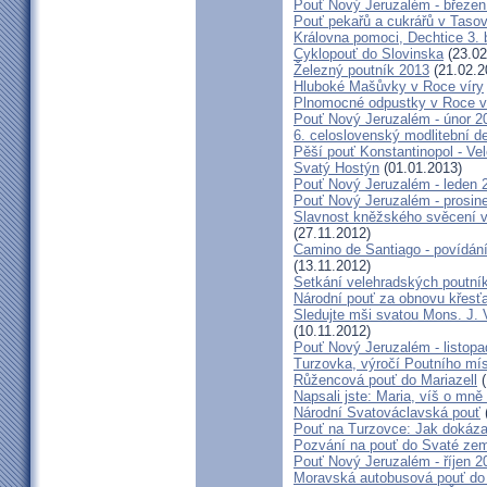
Pouť Nový Jeruzalém - březen
Pouť pekařů a cukrářů v Taso
Královna pomoci, Dechtice 3.
Cyklopouť do Slovinska
(23.02
Železný poutník 2013
(21.02.2
Hluboké Mašůvky v Roce víry
Plnomocné odpustky v Roce ví
Pouť Nový Jeruzalém - únor 2
6. celoslovenský modlitební d
Pěší pouť Konstantinopol - Ve
Svatý Hostýn
(01.01.2013)
Pouť Nový Jeruzalém - leden 
Pouť Nový Jeruzalém - prosin
Slavnost kněžského svěcení v 
(27.11.2012)
Camino de Santiago - povídání
(13.11.2012)
Setkání velehradských poutní
Národní pouť za obnovu křesť
Sledujte mši svatou Mons. J. 
(10.11.2012)
Pouť Nový Jeruzalém - listop
Turzovka, výročí Poutního mí
Růžencová pouť do Mariazell
(
Napsali jste: Maria, víš o mn
Národní Svatováclavská pouť
Pouť na Turzovce: Jak dokázat
Pozvání na pouť do Svaté ze
Pouť Nový Jeruzalém - říjen 2
Moravská autobusová pouť do