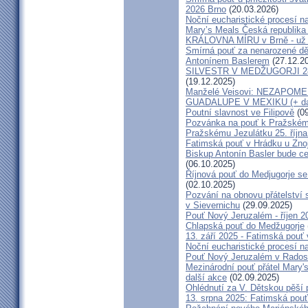
2026 Brno
(20.03.2026)
Noční eucharistické procesí n
Mary’s Meals Česká republika
KRÁLOVNA MÍRU v Brně - už 
Smírná pouť za nenarozené dě
Antonínem Baslerem
(27.12.2
SILVESTR V MEDŽUGORJI 28. 1
(19.12.2025)
Manželé Veisovi: NEZAPO
GUADALUPE V MEXIKU (+ dal
Poutní slavnost ve Filipově
(09
Pozvánka na pouť k Pražském
Pražskému Jezulátku 25. říjn
Fatimská pouť v Hrádku u Znoj
Biskup Antonín Basler bude ce
(06.10.2025)
Říjnová pouť do Medjugorje se
(02.10.2025)
Pozvání na obnovu přátelství 
v Sievernichu
(29.09.2025)
Pouť Nový Jeruzalém - říjen 2
Chlapská pouť do Medžugorje
13. září 2025 - Fatimská pouť
Noční eucharistické procesí n
Pouť Nový Jeruzalém v Radost
Mezinárodní pouť přátel Mary'
další akce
(02.09.2025)
Ohlédnutí za V. Dětskou pěší 
13. srpna 2025: Fatimská pou