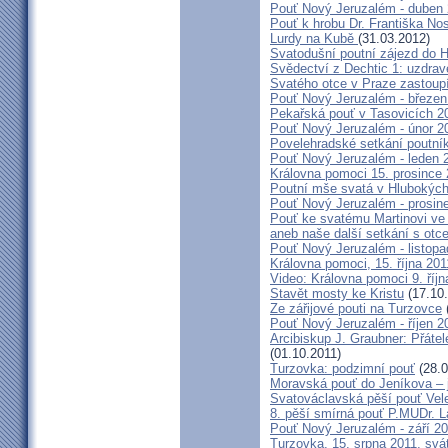
Pouť Nový Jeruzalém - duben
Pouť k hrobu Dr. Františka No
Lurdy na Kubě
(31.03.2012)
Svatodušní poutní zájezd do 
Svědectví z Dechtic 1: uzdrave
Svatého otce v Praze zastoup
Pouť Nový Jeruzalém - březen
Pekařská pouť v Tasovicích 2
Pouť Nový Jeruzalém - únor 2
Povelehradské setkání poutní
Pouť Nový Jeruzalém - leden 
Královna pomoci 15. prosince 
Poutní mše svatá v Hlubokýc
Pouť Nový Jeruzalém - prosin
Pouť ke svatému Martinovi ve 
aneb naše další setkání s ot
Pouť Nový Jeruzalém - listopa
Královna pomoci, 15. října 20
Video: Královna pomoci 9. říjn
Stavět mosty ke Kristu
(17.10.
Ze zářijové pouti na Turzovce
Pouť Nový Jeruzalém - říjen 2
Arcibiskup J. Graubner: Přáte
(01.10.2011)
Turzovka: podzimní pouť
(28.0
Moravská pouť do Jeníkova – j
Svatováclavská pěší pouť Vel
8. pěší smírná pouť P.MUDr. 
Pouť Nový Jeruzalém - září 2
Turzovka, 15. srpna 2011, sv