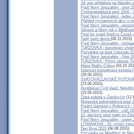
Již jste přihlášeni na Národní
Pouť Nový Jeruzalém - únor 2
Cyrilometodějská pouť 2016 -
Pouť Nový Jeruzalém - leden 
Přehled významných akcí v r
Pouť Nový Jeruzalém - prosin
Silvestr a Nový rok v Medžugo
Pouť ke svaté Anežce České 
Tady jsem doma
(09.11.2015)
Pouť Nový Jeruzalém - listop
TURZOVKA - posvěcení chrám
Pozvánka na pouť Celurodu 2
Pouť Nový Jeruzalém - říjen 2
TURZOVKA - Přímý přenos TV
Marie Matky Církve
(03.10.201
Slavnost konsekrace kostela 
(28.09.2015)
SVATOVÁCLAVSKÉ PUTOVÁN
(23.09.2015)
Arcibiskup Cyril Vasiľ: Největš
(15.09.2015)
Zlatá sobota v Žarošicích
(12.
Moravská automobilová pouť 
Poutní slavnost v Rybnicích -
Pouť Nový Jeruzalém - září 2
12. diecézní pouť rodin ve Ž
Pouť Nový Jeruzalém - srpen 
LITMANOVÁ - 25. výročí zjeve
Den Brna 2015
(06.08.2015)
Pozvánka na Mladifest do Medž