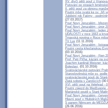
XV. dívčí pěší pouť z Vranova
Putování po stopách brněnské
II. pěší pouť za obnovu manžel
Poutní mše svatá ke sv. Jiří v
Jubilejní rok Fatimy - podmín
(27.03.2017)
Pouť Nový Jeruzalém - březen
Pouť Nový Jeruzalém - únor 2
Pouť Nový Jeruzalém - leden 
UDÁLOSTI v roce 1663 a krva
Trnavská novéna v Roce milosr
TV Lux
(11.11.2016)
Pouť Nový Jeruzalém - listop
Poutní cesta křesťanskou Evro
(03.10.2016)
Pouť Nový Jeruzalém - říjen 2
Prof. Petr Piťha: kázání na s
Joachim kardinál Meisner: káz
Boleslavi,
(01.10.2016)
Svatováclavské putování Praho
Staroslověnská mše sv. podle t
svatováclavské pouti do Staré
Zlatá sobota v Žarošicích
(30.
XVI. pěší pouť na Velehrad - č
Poutní zájezd do Medžugorje -
Mariánské poutě u Staré Matk
Pouť Nový Jeruzalém - červe
Hlavní pouť v Hlubokých Maš
S panem Němcem do MEDŽUG
(26.06.2016)