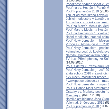
(23.08.2019)
Pobožnost prvních sobot v Brně
Pouť na sv. Hostýn k Panně Ma
Pouť k pramenům 2019
(25.06
170 let od mcelského zázraku
Jubilejní odpustky v Loretě u 
Turzovka - pozvánka na jarní p
Pouť za Mary´s Meals do Med
Pouť Mary´s Meals na Hostýn
Pouť na Křemešník 1. května 
Noční modlitební procesí očim
Pouť Nový Jeruzalém - březen
V roce sv. Aloise (do 9. 3. 201
Pouť Nový Jeruzalém - prosin
Fatimskou pouť do kostela sva
Národní svatováclavská pouť 
TV Lux: Přímé přenosy ze Šaš
(14.09.2018)
Pouť s dětmi k Pražskému Jez
Pouť Nový Jeruzalém - září 2
Zlatá sobota 2018 v Žarošicích 
* 2x Noční modlitební procesí p
* www.petice-adopce.cz - mater
Pouť Nový Jeruzalém - srpen 
Pouť k Panně Marii Svatotoms
Ostatky sv. Markéty poputují
Marcheggu
(09.07.2018)
Homilie arcibiskupa Jana Grau
Velehrad, 5. července 2018
(05
Pouť k pramenům 2018
(01.07