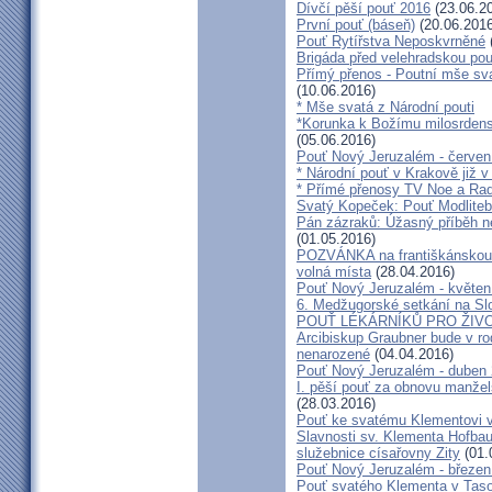
Dívčí pěší pouť 2016
(23.06.2
První pouť (báseň)
(20.06.2016
Pouť Rytířstva Neposkvrněné
Brigáda před velehradskou pou
Přímý přenos - Poutní mše sva
(10.06.2016)
* Mše svatá z Národní pouti
*Korunka k Božímu milosrdenst
(05.06.2016)
Pouť Nový Jeruzalém - červen
* Národní pouť v Krakově již v
* Přímé přenosy TV Noe a Rad
Svatý Kopeček: Pouť Modliteb
Pán zázraků: Úžasný příběh n
(01.05.2016)
POZVÁNKA na františkánskou po
volná místa
(28.04.2016)
Pouť Nový Jeruzalém - květen
6. Medžugorské setkání na Sl
POUŤ LÉKÁRNÍKŮ PRO ŽIVO
Arcibiskup Graubner bude v rod
nenarozené
(04.04.2016)
Pouť Nový Jeruzalém - duben
I. pěší pouť za obnovu manžels
(28.03.2016)
Pouť ke svatému Klementovi v
Slavnosti sv. Klementa Hofbau
služebnice císařovny Zity
(01.
Pouť Nový Jeruzalém - březen
Pouť svatého Klementa v Taso