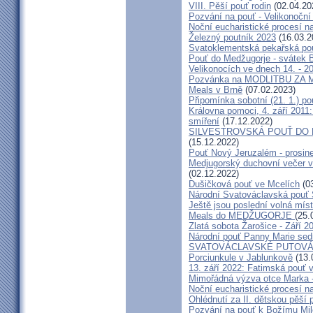
VIII. Pěší pouť rodin
(02.04.20
Pozvání na pouť - Velikonoční 
Noční eucharistické procesí n
Železný poutník 2023
(16.03.2
Svatoklementská pekařská po
Pouť do Medžugorje - svátek Bo
Velikonocích ve dnech 14. - 20
Pozvánka na MODLITBU ZA MÍ
Meals v Brně
(07.02.2023)
Připomínka sobotní (21. 1.) po
Královna pomoci, 4. září 2011:
smíření
(17.12.2022)
SILVESTROVSKÁ POUŤ DO ME
(15.12.2022)
Pouť Nový Jeruzalém - prosin
Medjugorský duchovní večer v 
(02.12.2022)
Dušičková pouť ve Mcelích
(03
Národní Svatováclavská pouť 
Ještě jsou poslední volná míst
Meals do MEDŽUGORJE
(25.
Zlatá sobota Žarošice - Září 2
Národní pouť Panny Marie sed
SVATOVÁCLAVSKÉ PUTOVÁN
Porciunkule v Jablunkově
(13.
13. září 2022: Fatimská pouť v 
Mimořádná výzva otce Marka - 
Noční eucharistické procesí n
Ohlédnutí za II. dětskou pěší 
Pozvání na pouť k Božímu Mil