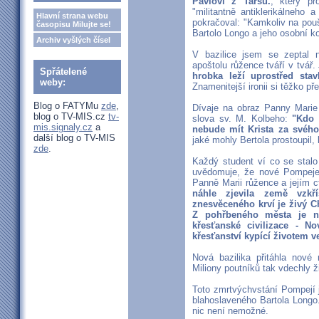
Pavlovi z Tarsu.
, který pr
"militantně antiklerikálneho a
Hlavní strana webu
pokračoval: "Kamkoliv na pouš
časopisu Milujte se!
Bartolo Longo a jeho osobní k
Archiv vyšlých čísel
V bazilice jsem se zeptal 
apoštolu růžence tváří v tvář
Spřátelené
hrobka leží uprostřed stavb
weby:
Znamenitejší ironii si těžko pře
Blog o FATYMu
zde
,
Dívaje na obraz Panny Marie 
blog o TV-MIS.cz
tv-
slova sv. M. Kolbeho:
"Kdo 
mis.signaly.cz
a
nebude mít Krista za svého 
další blog o TV-MIS
jaké mohly Bertola prostoupil,
zde
.
Každý student ví co se stalo
uvědomuje, že nové Pompeje 
Panně Marii růžence a jejím ct
náhle zjevila země vzkří
znesvěceného krví je živý C
Z pohřbeného města je n
křesťanské civilizace - No
křesťanství kypící životem 
Nová bazilika přitáhla nové r
Miliony poutníků tak vdechly ž
Toto zmrtvýchvstání Pompejí 
blahoslaveného Bartola Longo
nic není nemožné.