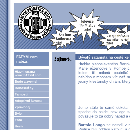
FATYM.com
Bývalý satanista na cestě ke 
nabízí:
Hrobka blahoslaveného Bartol
Marie růžencové v Pompejích
Hlavní strana
kolem tří milonů poutníků
www.FATYM.com
nabídnout mnohem víc než ru
jediný křesťanský chrám, kter
Bude a zveme!
Bohoslužby
Farnosti
Adoptivní farnost
Zpravodaj
Je to stále to samé dokola: 
spadne do osidel new age sa
Bylo
považuje to za dobrý nápad a 
Foto
Bartolo Longo
se narodil v 
Hesla
Rodiče byli oddaní katolíci a