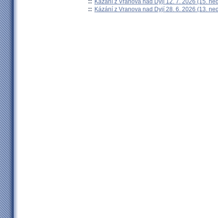
::
Kázání z Vranova nad Dyjí 12. 7. 2026 (15. ne
::
Kázání z Vranova nad Dyjí 28. 6. 2026 (13. ne