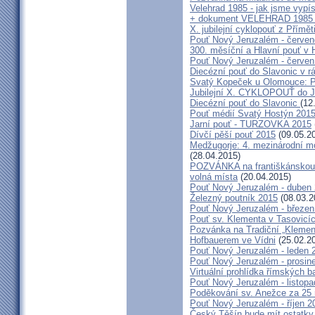
Velehrad 1985 - jak jsme vypís
+ dokument VELEHRAD 1985 (P
X. jubilejní cyklopouť z Přímě
Pouť Nový Jeruzalém - červe
300. měsíční a Hlavní pouť 
Pouť Nový Jeruzalém - červen
Diecézní pouť do Slavonic v 
Svatý Kopeček u Olomouce: P
Jubilejní X. CYKLOPOUŤ do J
Diecézní pouť do Slavonic
(12
Pouť médií Svatý Hostýn 201
Jarní pouť - TURZOVKA 2015
Dívčí pěší pouť 2015
(09.05.2
Medžugorje: 4. mezinárodní mod
(28.04.2015)
POZVÁNKA na františkánskou po
volná místa
(20.04.2015)
Pouť Nový Jeruzalém - duben
Železný poutník 2015
(08.03.2
Pouť Nový Jeruzalém - březen
Pouť sv. Klementa v Tasovicí
Pozvánka na Tradiční „Kleme
Hofbauerem ve Vídni
(25.02.2
Pouť Nový Jeruzalém - leden 
Pouť Nový Jeruzalém - prosin
Virtuální prohlídka římských ba
Pouť Nový Jeruzalém - listop
Poděkování sv. Anežce za 25
Pouť Nový Jeruzalém - říjen 2
Český Těšín bude mít ostatky