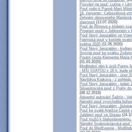
Pozvání na pouť: Lutina + Lit
Pouť rodin k Panně Marii Milot
16. červenec: Celosvětová virt
Žehnání obnoveného Mariánské
slavnosti
(13.07.2020)
Pouť do Římova s klubem sva
Program poutí v Jeblonném v 
Pouť Nový Jeruzalém ve Vran
Fatimská pouť v kostele svaté 
května 2020
(11.05.2020)
Pouť Nový Jeruzalém - květen
Smírná pouť ke svátku Zvěsto
Poutní cesta Klementa Maria 
(01.03.2020)
Modlitební den k úctě Panny M
- MŠI SVATOU v 16 h. bude p
Pouť Nový Jeruzalém - únor 2
Návštěva Krakova - z pohledu
Pouť Nový Jeruzalém - leden 
Silvestrovská pouť z Prahy do
(08.12.2019)
Adventní putování Šaštín - Ve
Národní pouť vyvrcholila boho
Pouť Nový Jeruzalém - listop
Pouť ke svaté Anežce České 
Jubilejní pouť ve Sloupu
(24.10
Pouť mužů k blahoslavenému
Národní Svatováclavská pouť
Pouť do Medžugorje - Modliteb