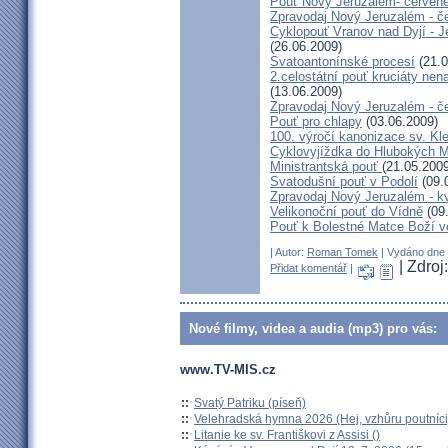
Pouť Nový Jeruzalém- červen
Zpravodaj Nový Jeruzalém - č
Cyklopouť Vranov nad Dyjí - Je
(26.06.2009)
Svatoantonínské procesí
(21.0
2.celostátní pouť kruciáty n
(13.06.2009)
Zpravodaj Nový Jeruzalém - č
Pouť pro chlapy
(03.06.2009)
100. výročí kanonizace sv. K
Cyklovyjíždka do Hlubokých 
Ministrantská pouť
(21.05.2009
Svatodušní pouť v Podolí
(09.
Zpravodaj Nový Jeruzalém - k
Velikonoční pouť do Vídně
(09
Pouť k Bolestné Matce Boží v
| Autor:
Roman Tomek
| Vydáno dne 
| Zdro
Přidat komentář
|
Nové filmy, videa a audia (mp3) pro vás:
www.TV-MIS.cz
::
Svatý Patriku (píseň)
::
Velehradská hymna 2026 (Hej, vzhůru poutníci
::
Litanie ke sv. Františkovi z Assisi ()