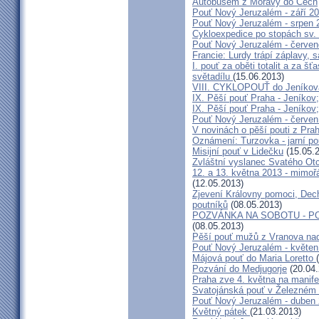
Autobusem z Moravy do Čech
Pouť Nový Jeruzalém - září 2
Pouť Nový Jeruzalém - srpen 
Cykloexpedice po stopách sv. 
Pouť Nový Jeruzalém - červe
Francie: Lurdy trápí záplavy,
I. pouť za oběti totalit a za 
světadílu
(15.06.2013)
VIII. CYKLOPOUŤ do Jeníkov
IX. Pěší pouť Praha - Jeníkov
IX. Pěší pouť Praha - Jeníkov
Pouť Nový Jeruzalém - červen
V novinách o pěší pouti z Pra
Oznámení: Turzovka - jarní po
Misijní pouť v Lidečku
(15.05.
Zvláštní vyslanec Svatého Otc
12. a 13. května 2013 - mimo
(12.05.2013)
Zjevení Královny pomoci, Dech
poutníků
(08.05.2013)
POZVÁNKA NA SOBOTU - P
(08.05.2013)
Pěší pouť mužů z Vranova nad
Pouť Nový Jeruzalém - květen
Májová pouť do Maria Loretto
Pozvání do Medjugorje
(20.04.
Praha zve 4. května na manife
Svatojánská pouť v Železném
Pouť Nový Jeruzalém - duben
Květný pátek
(21.03.2013)