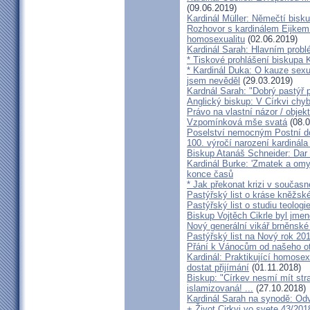
(09.06.2019)
Kardinál Müller: Němečtí bisk
Rozhovor s kardinálem Eijkem:
homosexualitu
(02.06.2019)
Kardinál Sarah: Hlavním probl
* Tiskové prohlášení biskupa K
* Kardinál Duka: O kauze sexu
jsem nevěděl
(29.03.2019)
Kardnál Sarah: "Dobrý pastýř p
Anglický biskup: V Církvi chybí
Právo na vlastní názor / objek
Vzpomínková mše svatá
(08.0
Poselství nemocným Postní d
100. výročí narození kardinála
Biskup Atanáš Schneider: Dar
Kardinál Burke: 'Zmatek a omy
konce časů
* Jak překonat krizi v současn
Pastýřský list o kráse kněžsk
Pastýřský list o studiu teologi
Biskup Vojtěch Cikrle byl jmen
Nový generální vikář brněnské
Pastýřský list na Nový rok 20
Přání k Vánocům od našeho ot
Kardinál: Praktikující homosex
dostat přijímání
(01.11.2018)
Biskup: "Církev nesmí mít str
islamizovaná! ...
(27.10.2018)
Kardinál Sarah na synodě: Odvá
+ Život Cirkvi vo svete 43/201