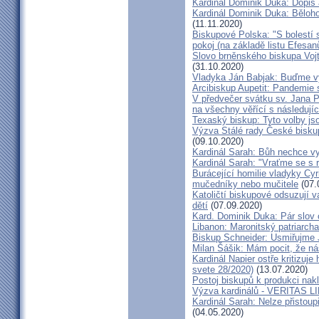
Kardinál Dominik Duka: Dopis
Kardinál Dominik Duka: Běloh
(11.11.2020)
Biskupové Polska: "S bolestí 
pokoj (na základě listu Efesa
Slovo brněnského biskupa Vojt
(31.10.2020)
Vladyka Ján Babjak: Buďme vy
Arcibiskup Aupetit: Pandemie s
V předvečer svátku sv. Jana Pa
na všechny věřící s následují
Texaský biskup: Tyto volby jso
Výzva Stálé rady České bisku
(09.10.2020)
Kardinál Sarah: Bůh nechce vy
Kardinál Sarah: "Vraťme se s r
Burácející homilie vladyky Cyri
mučedníky nebo mučitele
(07.
Katoličtí biskupové odsuzují v
dětí
(07.09.2020)
Kard. Dominik Duka: Pár slov 
Libanon: Maronitský patriarch
Biskup Schneider: Usmiřujme J
Milan Šášik: Mám pocit, že n
Kardinál Napier ostře kritizuje
svete 28/2020)
(13.07.2020)
Postoj biskupů k produkci nakl
Výzva kardinálů - VERITAS L
Kardinál Sarah: Nelze přistoup
(04.05.2020)