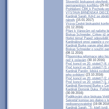
Slovenští biskupové otevřeně:
permanentním konfliktu
(25.02
Prohlášení ČBK k Pochodu pro 
VÝSTAVA BRNĚNSKÁ DIECÉ
Kardinál Sarah: Když se obrát
národy
(15.01.2017)
Výzva České biskupské konfer
(31.12.2016)
Přání k Vánocům od našeho b
Biskup Schneider: Církev již 
Horké téma! Papež odpověděl 
Kardinálové prosí papeže o vys
Kardinál Burke varuje před d
Biskup Schneider o soužití p
(08.11.2016)
Připomínka reformace jako hi
než k oslavám
(30.10.2016)
Proč koncil ve 20. století? (4. 
Proč koncil ve 20. století? (3. 
Kardinál Parolin: lidská svobo
jeho svědomí
(23.10.2016)
Proč koncil ve 20. století? (2. 
Proč koncil ve 20. století? (1. 
Kardinál Raymond Burke v Čes
Kardinál Dominik Duka: Potře
(30.09.2016)
Poděkování otce biskupa Vojt
Sekretář komise pro dialog s l
nedispenzovatelné
(19.08.2016
Kardinál Sarah: "Ti, kteří tvrd