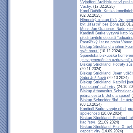
Vyjádření Arcibiskupství pra
Váchy.
(17.02.2025)
Karol Dučák: Kritika koncilníc
(02.02.2025)
Německý biskup říká, že „nem
být „šťastní“ bez Boha
(18.01.
Mons Jan Graubner: Naše ze
Kardinál Burke vyzývá katolíky,
představitelé dopustí "odpadnu
Pastýřský list na prahu Vánoc
Biskup Strickland a jáhen Four
svět hroutí
(10.12.2024)
Španělská biskupská konferenc
„mezigeneračních uzdravení“ u
Biskup Strickland: Potraty zů
(20.11.2024)
Biskup Strickland: Jsem vděčn
Srdci Ježíšově
(29.10.2024)
Biskup Strickland: Katolíci jso
hodnotami“ naší víry
(24.10.20
Biskup Athanasius Schneider vy
jediná cesta k Bohu a spáse!
(
Biskup Schneider říká, že úct
(03.10.2024)
Kardinál Burke varuje před „pr
společnosti
(28.09.2024)
Biskup Strickland: Popírání to
kacířství.
(21.09.2024)
Biskup Strickland: Pius X. by
depozit víry
(14.09.2024)