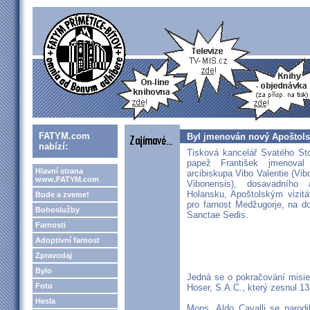
FATYM.com
Byl jmenován nový Apoštolsk
nabízí:
Tisková kancelář Svatého Sto
papež František jmenoval 
Hlavní strana
arcibiskupa Vibo Valentie (Vibo
www.FATYM.com
Vibonensis), dosavadního 
Holansku, Apoštolským vizitá
Bude a zveme!
pro farnost Medžugorje, na d
Bohoslužby
Sanctae Sedis.
Farnosti
Adoptivní farnost
Zpravodaj
Bylo
Jedná se o pokračování misie
Foto
Hoser, S.A.C., který zesnul 1
Hesla
Mons. Aldo Cavalli se narodi