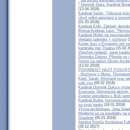
* Na počest kardinála Berana 
* Dominik Duka: Kardinál Beran
(13.04.2018)
Kardinál Sarah: "Odsuzuji kriz
Úsvit velké apostaze a proroc
(01.03.2018)
Kardinál Erdö: Základy demokra
Biskup Andreas Laun: "Homos
Kardinál Müller na mezinárodní
Veritatis splendor + rozhovor
(
Konec iluzí o Evropské unii ve
kardinála Van Thuâna
(15.02.2
Všechno nejlepší, pane kardiná
Dominiku Dukovi. Připojte se i
Stojím za naším Otcem Arcib
(13.02.2018)
POVINNOST HÁJIT POSVÁT
- Rozhovor s Mons. Thomase
Kard. Sarah: Křesťané jsou ne
vaši víru
(09.02.2018)
Kardinál Dominik Duka k výsl
Exorcista: Démonické aktivity
Zvolme prezidenta s Boží pom
Kardinál Burke: homosexualita
za svou nauku
(18.01.2018)
Výzva arcibiskupa. Jana Grau
Modleme se za kandidáty na pr
Graubner
(05.01.2018)
Apoštol Kristův Arcibiskup Ful
(28.12.2017)