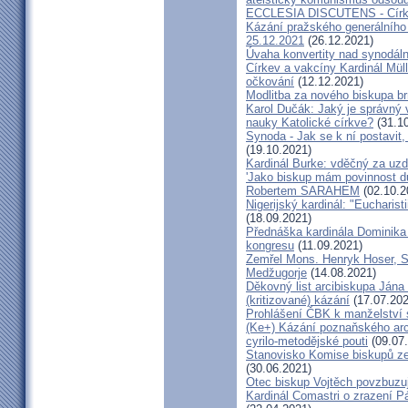
ECCLESIA DISCUTENS - Církev
Kázání pražského generálního 
25.12.2021
(26.12.2021)
Úvaha konvertity nad synodáln
Církev a vakcíny Kardinál Müll
očkování
(12.12.2021)
Modlitba za nového biskupa b
Karol Dučák: Jaký je správný 
nauky Katolické církve?
(31.10
Synoda - Jak se k ní postavit, 
(19.10.2021)
Kardinál Burke: vděčný za uzd
'Jako biskup mám povinnost dů
Robertem SARAHEM
(02.10.2
Nigerijský kardinál: "Eucharis
(18.09.2021)
Přednáška kardinála Dominika
kongresu
(11.09.2021)
Zemřel Mons. Henryk Hoser, SA
Medžugorje
(14.08.2021)
Děkovný list arcibiskupa Ján
(kritizované) kázání
(17.07.202
Prohlášení ČBK k manželství 
(Ke+) Kázání poznaňského arc
cyrilo-metodějské pouti
(09.07
Stanovisko Komise biskupů zem
(30.06.2021)
Otec biskup Vojtěch povzbuzu
Kardinál Comastri o zrazení 