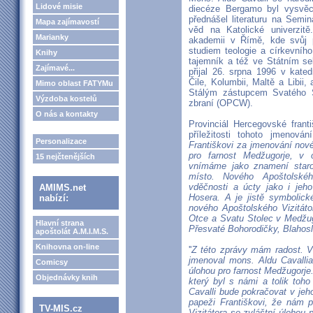
Lidové misie
diecéze Bergamo byl vysvě
přednášel literaturu na Semin
Mapa zajímavostí
věd na Katolické univerzit
Marianky
akademii v Římě, kde svůj 
studiem teologie a církevního
Knihy
tajemník a též ve Státním se
Zajímavé...
přijal 26. srpna 1996 v kat
Čile, Kolumbii, Maltě a Libi
Mimo oblast FATYMu
Stálým zástupcem Svatého S
Výzdoba kostelů
zbraní (OPCW).
O nás a kontakty
Provinciál Hercegovské franti
příležitosti tohoto jmenování
Personalizace
Františkovi za jmenování nové
pro farnost Medžugorje, v 
15 nejčtenějších
vnímáme jako znamení staro
místo. Nového Apoštolské
vděčnosti a úcty jako i jeh
AMIMS.net
Hosera. A je jistě symbolick
nabízí:
nového Apoštolského Vizitáto
Otce a Svatu Stolec v Medžug
Hlavní strana
Přesvaté Bohorodičky, Blahos
apoštolát A.M.I.M.S.
Knihovna on-line
''
Z této zprávy mám radost. V
jmenoval mons. Aldu Cavalli
Comicsy
úlohou pro farnost Medžugorj
Objednávky knih
který byl s námi a tolik toh
Cavalli bude pokračovat v je
papeži Františkovi, že nám p
TV-MIS.cz
Vizitátora se zvláštní úlohou 