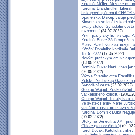
Kardinál Müller: Musíme mít p
Kardinál Brandmüller: Liberální
biskupové způsobují CHAOS v 
Španělsko: Biskup varuje před
Slovensko se loučí s kardin
Svatý stolec: Synodální cesta
rozhodnutí
(24.07.2022)
První pastýřský list biskupa P
Kardinál Burke žádá papeže o
Mons. Pavel Konzbul novým b
Kázání Dominika kardinála Duky
15. 5. 2022
(17.05.2022)
Novým pražským arcibiskupem
(13.05.2022)
Dominik Duka: Není vinen jen vo
(04.05.2022)
Výzva Svatého otce Františka
Polsko: Arcibiskup Gadecki na
Synodální cestě
(23.02.2022)
George Weigel: Podkopávání II
vatikánského koncilu
(19.02.2
George Weigel: Tekutý katoli
Ve svátek Panny Marie Lurdské
vizitátor + první promluva v M
Kardinál Dominik Duka reaguje
(09.02.2022)
Útoky na Benedikta XVI. přichá
Církve (soubor článků)
(09.02.
Karol Dučák: Katolická círke
ateistický komunismus odsoud