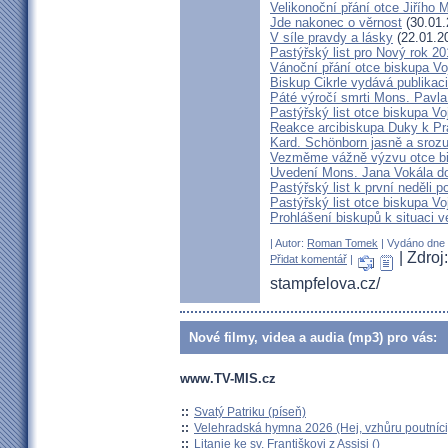
Velikonoční přání otce Jiřího 
Jde nakonec o věrnost
(30.01.
V síle pravdy a lásky
(22.01.2
Pastýřský list pro Nový rok 2
Vánoční přání otce biskupa V
Biskup Cikrle vydává publikac
Páté výročí smrti Mons. Pavla
Pastýřský list otce biskupa V
Reakce arcibiskupa Duky k Pr
Kard. Schönborn jasně a srozu
Vezměme vážně výzvu otce b
Uvedení Mons. Jana Vokála d
Pastýřský list k první neděli p
Pastýřský list otce biskupa Vo
Prohlášení biskupů k situaci v
| Autor:
Roman Tomek
| Vydáno dne 2
| Zdro
Přidat komentář
|
stampfelova.cz/
Nové filmy, videa a audia (mp3) pro vás:
www.TV-MIS.cz
::
Svatý Patriku (píseň)
::
Velehradská hymna 2026 (Hej, vzhůru poutníci
::
Litanie ke sv. Františkovi z Assisi ()