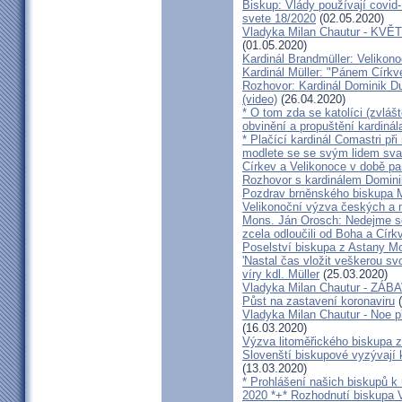
Biskup: Vlády používají covid-
svete 18/2020
(02.05.2020)
Vladyka Milan Chautur - KVĚT
(01.05.2020)
Kardinál Brandmüller: Velikon
Kardinál Müller: "Pánem Církve
Rozhovor: Kardinál Dominik 
(video)
(26.04.2020)
* O tom zda se katolíci (zvláš
obvinění a propuštění kardinál
* Plačící kardinál Comastri při
modlete se se svým lidem sva
Církev a Velikonoce v době p
Rozhovor s kardinálem Domin
Pozdrav brněnského biskupa M
Velikonoční výzva českých a
Mons. Ján Orosch: Nedejme se 
zcela odloučili od Boha a Církv
Poselství biskupa z Astany M
'Nastal čas vložit veškerou sv
víry kdl. Müller
(25.03.2020)
Vladyka Milan Chautur - ZÁ
Půst na zastavení koronaviru
(
Vladyka Milan Chautur - Noe p
(16.03.2020)
Výzva litoměřického biskupa z
Slovenští biskupové vyzývají 
(13.03.2020)
* Prohlášení našich biskupů k
2020 *+* Rozhodnutí biskupa V