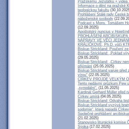
Pražskému Jezulátku + videa 
Informace o dění na pražské Ka
teologickou fakultu
(30.10.202
Prohlášení Stálé rady České b
náboženské svobody
(22.09.2
Podcast s Mons. Tomášem Ho
(12.09.2025)
Apoštolský nuncius v Hoješín
PROHLÁŠENÍ ARCIBISKUPA
NÁPRAVY VE VĚCI JEDNÁNÍ
KRÁLÍČKOVÉ, Ph.D. vůči KT
Biskup Strickland: Poučení 
Biskup Strickland: „Poklad ví
(29.05.2025)
Biskup Strickland: „Církev nen
přijímání
(25.05.2025)
Biskup Strickland varuje před 
vírou"
(22.05.2025)
CÍRKEV PROJDE VELKÝM O
Tento nedávný průzkum Pew uk
„synodální“.
(11.05.2025)
Kardinál Gerhard Müller před 
Církev umírá
(04.05.2025)
Biskup Strickland: Odvaha bi
Biskup Strickland vyzývá bratry
sodomie“, která napadá Církev
Společné prohlášení arcibisk
(21.02.2025)
Stanovisko liturgické komise
Sýpka
(17.02.2025)