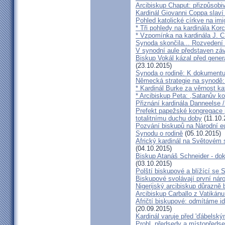
Arcibiskup Chaput: přizpůsobi
Kardinál Giovanni Coppa slav
Pohled katolické církve na imi
* Tři pohledy na kardinála Kor
* Vzpomínka na kardinála J. C
Synoda skončila... Rozvedení p
V synodní aule představen z
Biskup Vokál kázal před gen
(23.10.2015)
Synoda o rodině: K dokumentu
Německá strategie na synodě: 
* Kardinál Burke za věrnost ka
* Arcibiskup Peta: ,Satanův kou
Přiznání kardinála Danneelse /
Prefekt papežské kongregace 
totalitnímu duchu doby
(11.10.
Pozvání biskupů na Národní e
Synodu o rodině
(05.10.2015)
Africký kardinál na Světovém 
(04.10.2015)
Biskup Atanáš Schneider - d
(03.10.2015)
Polští biskupové a blížící se
Biskupové svolávají první nár
Nigerijský arcibiskup důrazně 
Arcibiskup Carballo z Vatikánu
Afričtí biskupové: odmítáme i
(20.09.2015)
Kardinál varuje před 'ďábelsk
Prohl. předsedy a místopředse