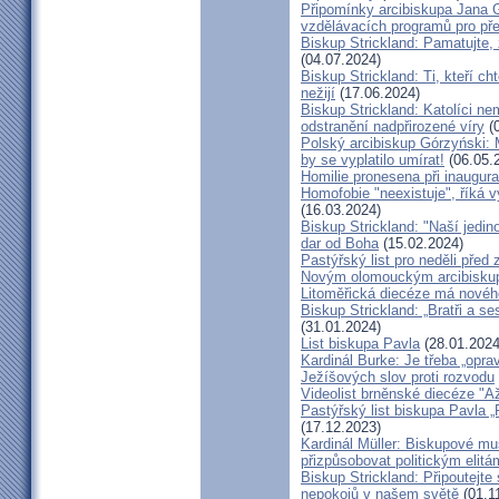
Připomínky arcibiskupa Jana 
vzdělávacích programů pro pře
Biskup Strickland: Pamatujte,
(04.07.2024)
Biskup Strickland: Ti, kteří ch
nežijí
(17.06.2024)
Biskup Strickland: Katolíci ne
odstranění nadpřirozené víry
(0
Polský arcibiskup Górzyński: 
by se vyplatilo umírat!
(06.05.
Homilie pronesena při inaugur
Homofobie "neexistuje", říká 
(16.03.2024)
Biskup Strickland: "Naší jedin
dar od Boha
(15.02.2024)
Pastýřský list pro neděli pře
Novým olomouckým arcibiskup
Litoměřická diecéze má novéh
Biskup Strickland: „Bratři a se
(31.01.2024)
List biskupa Pavla
(28.01.2024
Kardinál Burke: Je třeba „opr
Ježíšových slov proti rozvodu
Videolist brněnské diecéze "
Pastýřský list biskupa Pav
(17.12.2023)
Kardinál Müller: Biskupové mus
přizpůsobovat politickým elitá
Biskup Strickland: Připoutejte
nepokojů v našem světě
(01.1