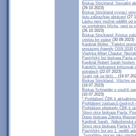
Biskup Strickland: Sexuální ak
(29.10.2023)
Biskup Strickland vyvrací omyl
listu zdůrazňuje obrácení
(27.1
Lásku není možné oddělit od p
ve smrtelném hříchu, není to 
(26.10.2023)
Biskup Strickland: Kristus zalo
cestou ke spáse
(30.09.2023)
Kardinál Müller: "Falešní pror
prosazení Agendy OSN 2030
(
Vladyka Milan Chautur: Nezra
Pastýřský list biskupa Pavla o
Kardinál Robert Sarah hostem 
Katoličtí biskupové kritizovali
potratech
(22.07.2023)
Svatý rok se blíží...
(19.07.20
Biskup Strickland: „Všichni se
(19.07.2023)
Biskup Schneider o soužití p
(10.07.2023)
* Prohlášení ČBK k aktuálnímu
Prohlášení zástupců českých c
Prohlášení předsedy ČBK k út
Slovo otce biskupa Pavla: Pov
Dopis biskupa Zdenka Wasserb
Kardinál Sarah: „Náboženská 
Slovo otce biskupa Pavla k Tří
Pastýřský list pro 1. neděli ad
„Synodálny proces jako nástro