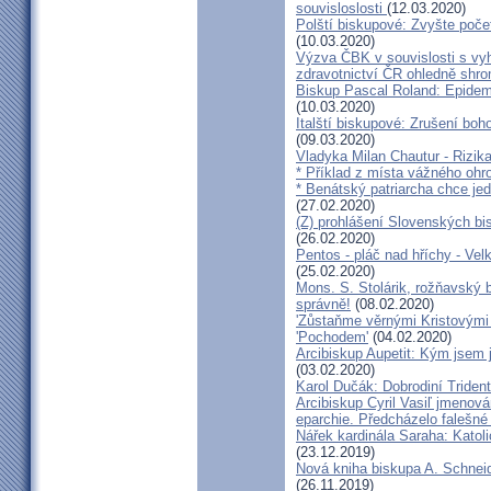
souvisloslosti
(12.03.2020)
Polští biskupové: Zvyšte poče
(10.03.2020)
Výzva ČBK v souvislosti s vy
zdravotnictví ČR ohledně shr
Biskup Pascal Roland: Epidem
(10.03.2020)
Italští biskupové: Zrušení boh
(09.03.2020)
Vladyka Milan Chautur - Rizika
* Příklad z místa vážného o
* Benátský patriarcha chce je
(27.02.2020)
(Z) prohlášení Slovenských b
(26.02.2020)
Pentos - pláč nad hříchy - Ve
(25.02.2020)
Mons. S. Stolárik, rožňavský
správně!
(08.02.2020)
'Zůstaňme věrnými Kristovými 
'Pochodem'
(04.02.2020)
Arcibiskup Aupetit: Kým jsem 
(03.02.2020)
Karol Dučák: Dobrodiní Triden
Arcibiskup Cyril Vasiľ jmenov
eparchie. Předcházelo falešné
Nářek kardinála Saraha: Katoli
(23.12.2019)
Nová kniha biskupa A. Schneid
(26.11.2019)