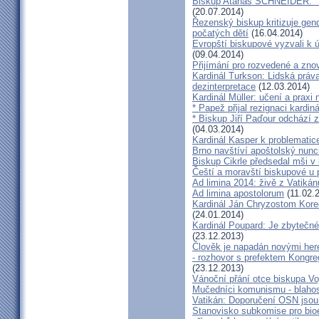
Biskup Atanáš SCHNEIDER: "Na
(20.07.2014)
Řezenský biskup kritizuje gen
počatých dětí
(16.04.2014)
Evropští biskupové vyzvali k 
(09.04.2014)
Přijímání pro rozvedené a zn
Kardinál Turkson: Lidská práva 
dezinterpretace
(12.03.2014)
Kardinál Müller: učení a praxi 
* Papež přijal rezignaci kardin
* Biskup Jiří Paďour odchází 
(04.03.2014)
Kardinál Kasper k problemati
Brno navštíví apoštolský nun
Biskup Cikrle předsedal mši v 
Čeští a moravští biskupové u 
Ad limina 2014: živě z Vatik
Ad limina apostolorum
(11.02.
Kardinál Ján Chryzostom Kore
(24.01.2014)
Kardinál Poupard: Je zbytečné 
(23.12.2013)
Člověk je napadán novými he
- rozhovor s prefektem Kongre
(23.12.2013)
Vánoční přání otce biskupa Vo
Mučedníci komunismu - blahos
Vatikán: Doporučení OSN jsou
Stanovisko subkomise pro bioe