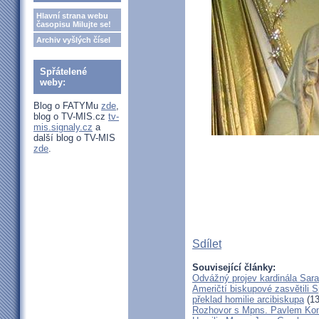
Hlavní strana webu
časopisu Milujte se!
Archiv vyšlých čísel
Spřátelené
weby:
Blog o FATYMu
zde
,
blog o TV-MIS.cz
tv-
mis.signaly.cz
a
další blog o TV-MIS
zde
.
Sdílet
Související články:
Odvážný projev kardinála Sar
Američtí biskupové zasvětili 
překlad homilie arcibiskupa
(13
Rozhovor s Mpns. Pavlem Ko