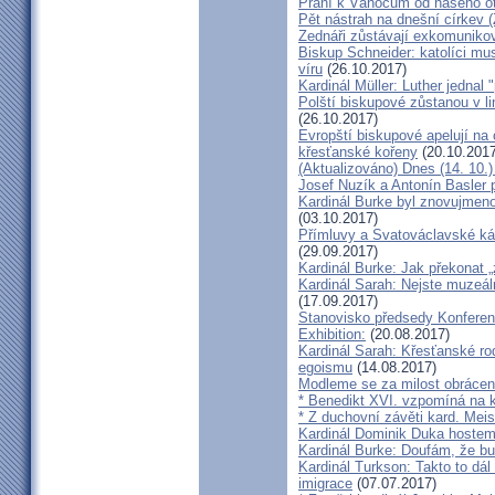
Přání k Vánocům od našeho ot
Pět nástrah na dnešní církev (
Zednáři zůstávají exkomunikova
Biskup Schneider: katolíci mus
víru
(26.10.2017)
Kardinál Müller: Luther jednal
Polští biskupové zůstanou v li
(26.10.2017)
Evropští biskupové apelují na 
křesťanské kořeny
(20.10.2017
(Aktualizováno) Dnes (14. 10.)
Josef Nuzík a Antonín Basler
Kardinál Burke byl znovujmen
(03.10.2017)
Přímluvy a Svatováclavské káz
(29.09.2017)
Kardinál Burke: Jak překonat 
Kardinál Sarah: Nejste muzeální
(17.09.2017)
Stanovisko předsedy Konfere
Exhibition:
(20.08.2017)
Kardinál Sarah: Křesťanské ro
egoismu
(14.08.2017)
Modleme se za milost obrácení
* Benedikt XVI. vzpomíná na k
* Z duchovní závěti kard. Mei
Kardinál Dominik Duka hoste
Kardinál Burke: Doufám, že bud
Kardinál Turkson: Takto to dál
imigrace
(07.07.2017)