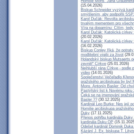
Homilie Mons. Jana Graubnera 
(15.04.2026)
Biskup Schneider vyzývá kardi
smýšlením, aby podpořili SS
Karol Dučák: Revolta arcibisk
trvalým mementem pro všechny
Víra na dopamínu: Cítím, ted
Karol Dučák: Katolická církev v
(20.02.2026)
Karol Dučák: Katolická církev v
(16.02.2026)
Biskup Conley říká, že potrat
modlitební vigilii za život
(29.0
Holandský biskup Mutsaerts ods
zevnitř“ Církve
(25.01.2026)
Nejhlubší rána Církve - podle
video
(14.01.2026)
Společenství Večeřadlo Křeno
pražského arcibiskupa by byl 
Mons. Antonín Basler: Od chvíl
Pastýřský list k Novému roku
Čeká se na jmenování pražské
Basler ??
(30.12.2025)
Kardinál Leo Burke: Nes její p
Homilie arcibiskupa pražského
Duky
(17.11.2025)
Přenos pohřbu kardinála Duky
kardinála Duku OP
(15.11.2025
Odešel kardinál Dominik Duka 
Kázání J. Ex. biskupa T. Lity