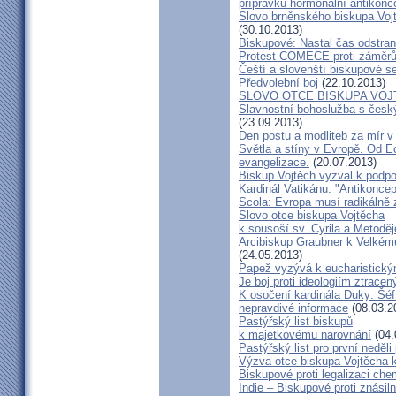
přípravků hormonální antikon
Slovo brněnského biskupa Vojt
(30.10.2013)
Biskupové: Nastal čas odstran
Protest COMECE proti záměr
Čeští a slovenští biskupové s
Předvolební boj
(22.10.2013)
SLOVO OTCE BISKUPA VOJ
Slavnostní bohoslužba s česk
(23.09.2013)
Den postu a modliteb za mír v 
Světla a stíny v Evropě. Od Ec
evangelizace.
(20.07.2013)
Biskup Vojtěch vyzval k podpoř
Kardinál Vatikánu: "Antikonce
Scola: Evropa musí radikálně z
Slovo otce biskupa Vojtěcha
k sousoší sv. Cyrila a Metodě
Arcibiskup Graubner k Velkém
(24.05.2013)
Papež vyzývá k eucharistick
Je boj proti ideologiím ztracen
K osočení kardinála Duky: Šéf
nepravdivé informace
(08.03.2
Pastýřský list biskupů
k majetkovému narovnání
(04.
Pastýřský list pro první neděli
Výzva otce biskupa Vojtěcha 
Biskupové proti legalizaci ch
Indie – Biskupové proti znásil