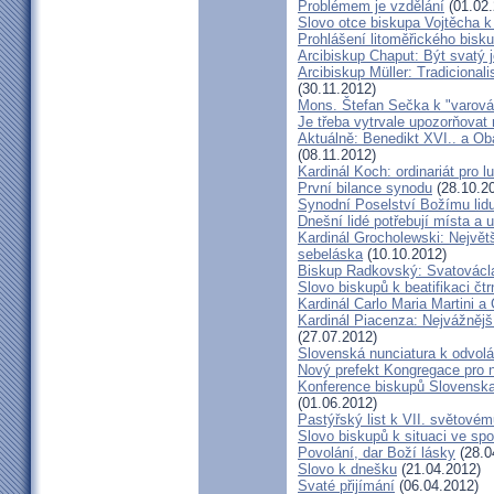
Problémem je vzdělání
(01.02.
Slovo otce biskupa Vojtěcha 
Prohlášení litoměřického bis
Arcibiskup Chaput: Být svatý j
Arcibiskup Müller: Tradicional
(30.11.2012)
Mons. Štefan Sečka k "varován
Je třeba vytrvale upozorňovat
Aktuálně: Benedikt XVI.. a Ob
(08.11.2012)
Kardinál Koch: ordinariát pro l
První bilance synodu
(28.10.2
Synodní Poselství Božímu lid
Dnešní lidé potřebují místa a u
Kardinál Grocholewski: Největ
sebeláska
(10.10.2012)
Biskup Radkovský: Svatováclavs
Slovo biskupů k beatifikaci čt
Kardinál Carlo Maria Martini a
Kardinál Piacenza: Nejvážněj
(27.07.2012)
Slovenská nunciatura k odvol
Nový prefekt Kongregace pro 
Konference biskupů Slovenska
(01.06.2012)
Pastýřský list k VII. světovém
Slovo biskupů k situaci ve spo
Povolání, dar Boží lásky
(28.0
Slovo k dnešku
(21.04.2012)
Svaté přijímání
(06.04.2012)