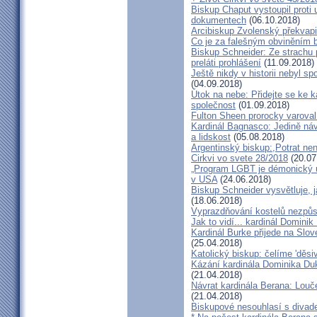
Biskup Chaput vystoupil proti
dokumentech
(06.10.2018)
Arcibiskup Zvolenský překvapil
Co je za falešným obviněním 
Biskup Schneider: Ze strachu 
preláti prohlášení
(11.09.2018)
Ještě nikdy v historii nebyl s
(04.09.2018)
Útok na nebe: Přidejte se ke k
společnost
(01.09.2018)
Fulton Sheen prorocky varoval 
Kardinál Bagnasco: Jedině náv
a lidskost
(05.08.2018)
Argentinský biskup:,Potrat není
Cirkvi vo svete 28/2018
(20.07
„Program LGBT je démonický út
v USA
(24.06.2018)
Biskup Schneider vysvětluje, 
(18.06.2018)
Vyprazdňování kostelů nezpůso
Jak to vidí... kardinál Domini
Kardinál Burke přijede na Slov
(25.04.2018)
Katolický biskup: čelíme 'děs
Kázání kardinála Dominika Duky
(21.04.2018)
Návrat kardinála Berana: Lo
(21.04.2018)
Biskupové nesouhlasí s divadel