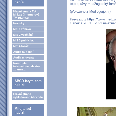
nabízí:
této zprávy medžugorský farář
(přeloženo z Medjugorje.hr)
Hlavní strana TV-
MIS.cz (internetová
TV zdarma)
Převzato z
https://www.medzu
článek z 28. 11. 2021 nalezne
Novinky
MIS 1 zábava
MIS 2 vzdělání
MIS 3 publicist.
MIS 4 lokální
Audia hudební
Audia mluvená
Naše další
internetové televize
zdarma...
ABCD.fatym.com
nabízí:
Hlavní strana
vyhledávače Abeceda
Milujte se!
nabízí: