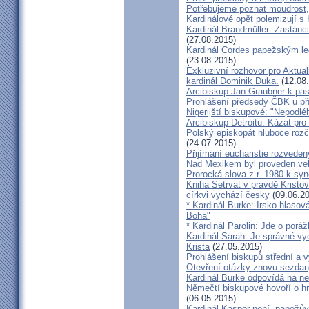
Potřebujeme poznat moudrost, 
Kardinálové opět polemizují s
Kardinál Brandmüller: Zastánci
(27.08.2015)
Kardinál Cordes papežským l
(23.08.2015)
Exkluzivní rozhovor pro Aktual
kardinál Dominik Duka.
(12.08
Arcibiskup Jan Graubner k pa
Prohlášení předsedy ČBK u pří
Nigerijští biskupové: "Nepodl
Arcibiskup Detroitu: Kázat pro
Polský episkopát hluboce rozča
(24.07.2015)
Přijímání eucharistie rozveden
Nad Mexikem byl proveden ve
Prorocká slova z r. 1980 k syn
Kniha Setrvat v pravdě Kristov
církvi vychází česky
(09.06.20
* Kardinál Burke: Irsko hlaso
Boha"
* Kardinál Parolin: Jde o poráž
Kardinál Sarah: Je správné vy
Krista
(27.05.2015)
Prohlášení biskupů střední a 
Otevření otázky znovu sezdan
Kardinál Burke odpovídá na ne
Němečtí biskupové hovoří o hr
(06.05.2015)
Kardinál Kasper není „papežův