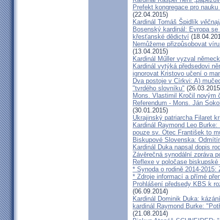
Prefekt kongregace pro nauku 
(22.04.2015)
Kardinál Tomáš Špidlík
věčnaj
Bosenský kardinál: Evropa se
křesťanské dědictví
(18.04.20
Nemůžeme přizpůsobovat víru d
(13.04.2015)
Kardinál Műller vyzval němec
Kardinál vytýká předsedovi 
ignorovat Kristovo učení o ma
Dva postoje v Církvi: A) muče
"tvrdého slovníku"
(26.03.2015
Mons. Vlastimil Kročil novým
Referendum - Mons. Ján Sokol:
(30.01.2015)
Ukrajinský patriarcha Filaret kr
Kardinál Raymond Leo Burke: 
pouze sv. Otec František to m
Biskupové Slovenska: Odmítíme
Kardinál Duka napsal dopis r
Závěrečná synodální zpráva p
Reflexe v poločase biskupské
* Synoda o rodině 2014-2015: 
* Zdroje informací a přímé pře
Prohlášení předsedy KBS k ro
(06.09.2014)
Kardinál Dominik Duka: kázání
kardinál Raymond Burke: "Pot
(21.08.2014)