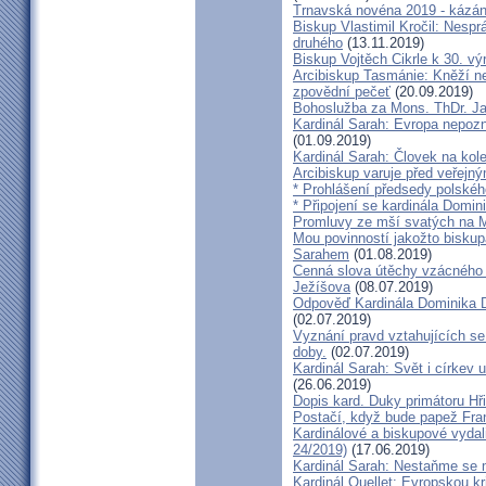
Trnavská novéna 2019 - kázá
Biskup Vlastimil Kročil: Nesp
druhého
(13.11.2019)
Biskup Vojtěch Cikrle k 30. v
Arcibiskup Tasmánie: Kněží n
zpovědní pečeť
(20.09.2019)
Bohoslužba za Mons. ThDr. Ja
Kardinál Sarah: Evropa nepozn
(01.09.2019)
Kardinál Sarah: Človek na kol
Arcibiskup varuje před veřejn
* Prohlášení předsedy polskéh
* Připojení se kardinála Domi
Promluvy ze mší svatých na Ml
Mou povinností jakožto biskup
Sarahem
(01.08.2019)
Cenná slova útěchy vzácného 
Ježíšova
(08.07.2019)
Odpověď Kardinála Dominika D
(02.07.2019)
Vyznání pravd vztahujících se
doby.
(02.07.2019)
Kardinál Sarah: Svět i církev u
(26.06.2019)
Dopis kard. Duky primátoru Hř
Postačí, když bude papež Fran
Kardinálové a biskupové vydali 
24/2019)
(17.06.2019)
Kardinál Sarah: Nestaňme se m
Kardinál Ouellet: Evropskou k