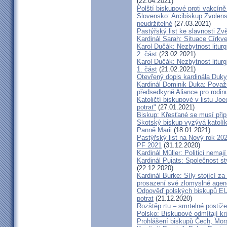
(22.04.2021)
Polští biskupové proti vakcíně
Slovensko: Arcibiskup Zvolens
neudržitelné
(27.03.2021)
Pastýřský list ke slavnosti Z
Kardinál Sarah: Situace Církve
Karol Dučák: Nezbytnost litur
2. část
(23.02.2021)
Karol Dučák: Nezbytnost litur
1. část
(21.02.2021)
Otevřený dopis kardinála Duky
Kardinál Dominik Duka: Považu
předsedkyně Aliance pro rodin
Katoličtí biskupové v listu Jo
potrat"
(27.01.2021)
Biskup: Křesťané se musí přip
Skotský biskup vyzývá katolík
Panně Marii
(18.01.2021)
Pastýřský list na Nový rok 20
PF 2021
(31.12.2020)
Kardinál Müller: Politici nema
Kardinál Pujats: Společnost st
(22.12.2020)
Kardinál Burke: Síly stojící 
prosazení své zlomyslné agend
Odpověď polských biskupů EU p
potrat
(21.12.2020)
Rozštěp rtu – smrtelné postiž
Polsko: Biskupové odmítají kr
Prohlášení biskupů Čech, Mor