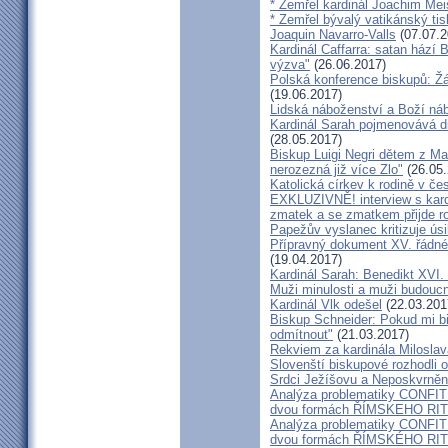
* Zemřel kardinál Joachim Mei
* Zemřel bývalý vatikánský ti
Joaquin Navarro-Valls
(07.07.2
Kardinál Caffarra: satan hází B
výzva"
(26.06.2017)
Polská konference biskupů: Žá
(19.06.2017)
Lidská náboženství a Boží ná
Kardinál Sarah pojmenovává dik
(28.05.2017)
Biskup Luigi Negri dětem z Ma
nerozezná již více Zlo"
(26.05.
Katolická církev k rodině v če
EXKLUZIVNĚ! interview s kar
zmatek a se zmatkem přijde ro
Papežův vyslanec kritizuje úsi
Přípravný dokument XV. řádné
(19.04.2017)
Kardinál Sarah: Benedikt XVI
Muži minulosti a muži budoucno
Kardinál Vlk odešel
(22.03.201
Biskup Schneider: Pokud mi bi
odmítnout"
(21.03.2017)
Rekviem za kardinála Milosla
Slovenští biskupové rozhodli
Srdci Ježíšovu a Neposkvrně
Analýza problematiky CON
dvou formách ŘÍMSKEHO RITU
Analýza problematiky CON
dvou formách ŘÍMSKÉHO RIT