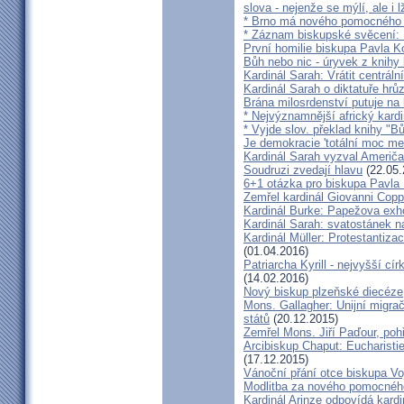
slova - nejenže se mýlí, ale i l
* Brno má nového pomocného b
* Záznam biskupské svěcení: B
První homilie biskupa Pavla K
Bůh nebo nic - úryvek z knihy
Kardinál Sarah: Vrátit centrální
Kardinál Sarah o diktatuře hr
Brána milosrdenství putuje na
* Nejvýznamnější africký kardi
* Vyjde slov. překlad knihy "B
Je demokracie 'totální moc me
Kardinál Sarah vyzval Američ
Soudruzi zvedají hlavu
(22.05.
6+1 otázka pro biskupa Pavla
Zemřel kardinál Giovanni Cop
Kardinál Burke: Papežova exh
Kardinál Sarah: svatostánek n
Kardinál Müller: Protestantiza
(01.04.2016)
Patriarcha Kyrill - nejvyšší cí
(14.02.2016)
Nový biskup plzeňské diecéze
Mons. Gallagher: Unijní migrač
států
(20.12.2015)
Zemřel Mons. Jiří Paďour, poh
Arcibiskup Chaput: Eucharisti
(17.12.2015)
Vánoční přání otce biskupa Vo
Modlitba za nového pomocnéh
Kardinál Arinze odpovídá kardi