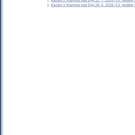
::
Kázání z Vranova nad Dyjí 12. 7. 2026 (15. neděle 
::
Kázání z Vranova nad Dyjí 28. 6. 2026 (13. neděle 