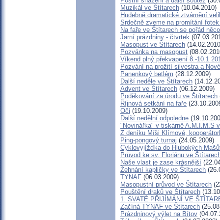
Postní snažení a další soutěž
(30.
Muzikál ve Štítarech
(10.04.2010)
Hudebně dramatické ztvárnění veli
Srdečně zveme na promítání fotek z
Na faře ve Štítarech se pořád něco
Jarní prázdniny - čtvrtek
(07.03.20
Masopust ve Štítarech
(14.02.2010
Pozvánka na masopust
(08.02.201
Víkend plný překvapení 8.-10.1.20
Pozvání na prožití silvestra a Nov
Panenkový betlém
(28.12.2009)
Další neděle ve Štítarech
(14.12.2
Advent ve Štítarech
(06.12.2009)
Poděkování za úrodu ve Štítarech
Říjnová setkání na faře
(23.10.200
Oči
(19.10.2009)
Další nedělní odpoledne
(19.10.200
"Novinářka" v tiskárně A.M.I.M.S v
Z deníku Míši Klímové, kooperátor
Ping-pongový turnaj
(24.05.2009)
Cyklovyjížďka do Hlubokých Mašů
Průvod ke sv. Floriánu ve Štítarec
Naše vlast je zase krásnější
(22.04
Žehnání kapličky ve Štítarech
(26.
TYNAF
(06.03.2009)
Masopustní průvod ve Štítarech
(2
Pouštění draků ve Štítarech
(13.10
1. SVATÉ PŘIJÍMÁNÍ VE ŠTÍTA
Začíná TYNAF ve Štítarech
(25.08
Prázdninový výlet na Bítov
(04.07.