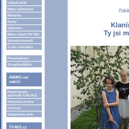
Lidové misie
Mapa zajímavostí
Plaká
Marianky
Knihy
Klaní
Zajímavé...
Ty jsi 
Mimo oblast FATYMu
Výzdoba kostelů
O nás a kontakty
Personalizace
15 nejčtenějších
AMIMS.net
nabízí:
Hlavní strana
apoštolát A.M.I.M.S.
Knihovna on-line
Comicsy
Objednávky knih
TV-MIS.cz