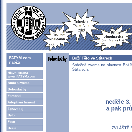
FATYM.com
Boží Tělo ve Štítarech
nabízí:
Srdečně zveme na slavnost Božího
Štítarech.
Hlavní strana
www.FATYM.com
Bude a zveme!
Bohoslužby
Farnosti
neděle 3.
Adoptivní farnost
a pak pr
Zpravodaj
Bylo
Foto
ZVLÁŠTĚ 
Hesla