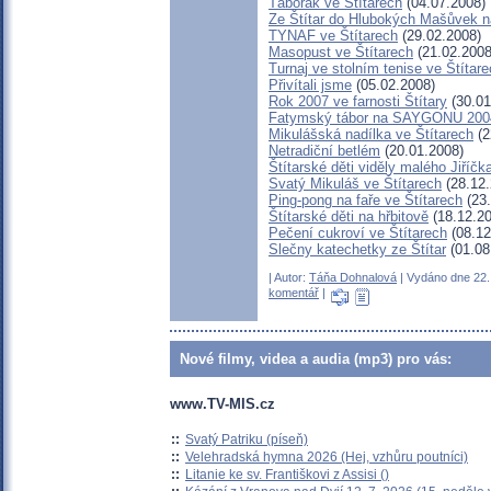
Táborák ve Štítarech
(04.07.2008)
Ze Štítar do Hlubokých Mašůvek n
TYNAF ve Štítarech
(29.02.2008)
Masopust ve Štítarech
(21.02.2008
Turnaj ve stolním tenise ve Štítare
Přivítali jsme
(05.02.2008)
Rok 2007 ve farnosti Štítary
(30.01
Fatymský tábor na SAYGONU 200
Mikulášská nadílka ve Štítarech
(2
Netradiční betlém
(20.01.2008)
Štítarské děti viděly malého Jiříčk
Svatý Mikuláš ve Štítarech
(28.12.
Ping-pong na faře ve Štítarech
(23.
Štítarské děti na hřbitově
(18.12.20
Pečení cukroví ve Štítarech
(08.12
Slečny katechetky ze Štítar
(01.08
| Autor:
Táňa Dohnalová
| Vydáno dne 22. 
komentář
|
Nové filmy, videa a audia (mp3) pro vás:
www.TV-MIS.cz
::
Svatý Patriku (píseň)
::
Velehradská hymna 2026 (Hej, vzhůru poutníci)
::
Litanie ke sv. Františkovi z Assisi ()