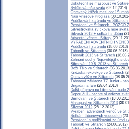
Uskutečnil se masopust ve Štítare
Svíčková mše svatá
(02.12.2014)
Opravený křížek mezi obcí Šumná 
Naši vítězové Proglasa
(08.10.201
Poděkování za úrodu ve Štítarech
Posvícení ve Štítarech - POZOR
Silvestrovská svíčková mše svatá 
Silvestr 2013 + setkání s dětmi
(21
Adventní věnce - Štítary
(29.11.20
VYRÁBĚNÍ ADVENTNÍCH VĚNC
Poděkování za úrodu
(18.09.2013)
Táborák ve Štítarech
(30.06.2013)
Táborák 2013 ve Štítarech
(18.06.
Žehnání sochy Nejsvětějšího srdce
Biřmování 19.5. 2013 ve Štítarech
Boží Tělo ve Štítarech
(05.06.2013
Kněžská rekolekce ve Štítarech
(2
Oprava věže ve Štítarech
(08.05.2
Táborová základna TZ Junior - nab
Brigáda na faře
(29.04.2013)
Další příprava na biřmování bude 2
Doporučuji - nechte si vyřezat svět
Biřmování ve Štítarech
(18.03.201
Masopust ve Štítarech 2013
(30.01
Silvestr 2012
(28.12.2012)
Vyrábění adventních věnců ve Ští
Setkání táborových vedoucích
(20.
Posvícení a poděkování za úrodu v
Táborák ve Štítarech
(24.06.2012)
Další příprava biřmování bude 22. 