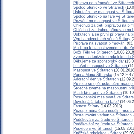
Příprava na biřmování ve Štítarech
Spolčo Sluníčko ve Štítarech
(10.0
Uskutečnil se masopust ve Štítare
Spolčo Sluníčko na faře ve Štítare
Pozvání na masopust ve Štítarech
Ohlédnutí za třetí přípravou na biř
Ohlédnutí za druhou přípravou na 
Uskutečnila se první příprava na b
Výroba adventních věnců Štítary
(
Příprava na svátost biřmování
(03.
Modlitba k blahoslavenému Titu 
Boží Tělo ve Štítarech
(10.06.2018
Zveme na kněžskou rekolekci do Š
Děkujeme za sponzorský dar
(15.0
Letošní masopust ve Štítarech
(14
Masopust ve Štítarech
(20.01.2018
Panna Maria Štítarská
(15.12.2017
Adorační den ve Štítarech
(12.09.2
Po roce se opět uskutečnil masopu
Srdečně zveme na masopustní prů
Mladí křesťané ve Štítarech
(10.10
Posvícenská mše svatá ve Štítar
Dovolená či tábor na faře?
(14.06.2
Farnost Štítary
(14.03.2016)
Pozor, změna času nedělní mše sv
Restaurování varhan ve Štítarech 
Poděkování za úrodu ve Štítarech
Poděkování za úrodu ve Štítarech
Posvícení ve Štítarech
(15.09.201
Kněžská rekolekce - Štítary
(29.05