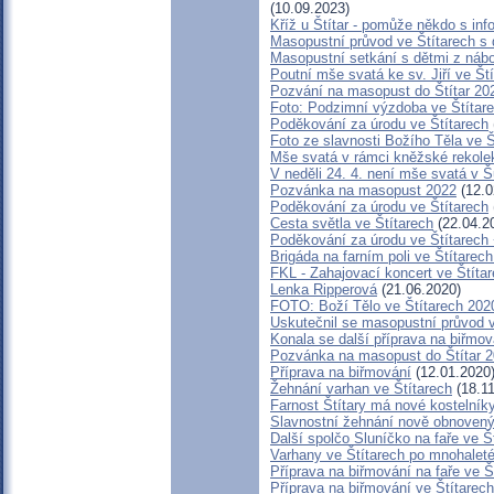
(10.09.2023)
Kříž u Štítar - pomůže někdo s in
Masopustní průvod ve Štítarech s
Masopustní setkání s dětmi z nábo
Poutní mše svatá ke sv. Jiří ve Št
Pozvání na masopust do Štítar 20
Foto: Podzimní výzdoba ve Štítar
Poděkování za úrodu ve Štítarech
Foto ze slavnosti Božího Těla ve 
Mše svatá v rámci kněžské rekole
V neděli 24. 4. není mše svatá v
Pozvánka na masopust 2022
(12.0
Poděkování za úrodu ve Štítarech
Cesta světla ve Štítarech
(22.04.2
Poděkování za úrodu ve Štítarech
Brigáda na farním poli ve Štítarech
FKL - Zahajovací koncert ve Štítar
Lenka Ripperová
(21.06.2020)
FOTO: Boží Tělo ve Štítarech 202
Uskutečnil se masopustní průvod v
Konala se další příprava na biřmov
Pozvánka na masopust do Štítar 
Příprava na biřmování
(12.01.2020
Žehnání varhan ve Štítarech
(18.11
Farnost Štítary má nové kostelník
Slavnostní žehnání nově obnovený
Další spolčo Sluníčko na faře ve Š
Varhany ve Štítarech po mnohaleté
Příprava na biřmování na faře ve Š
Příprava na biřmování ve Štítarech