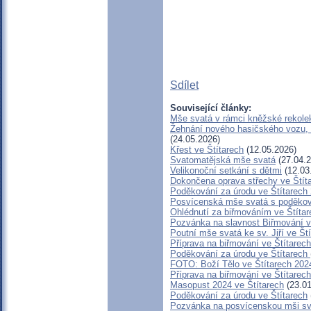
Sdílet
Související články:
Mše svatá v rámci kněžské rekole
Žehnání nového hasičského vozu, p
(24.05.2026)
Křest ve Štítarech
(12.05.2026)
Svatomatějská mše svatá
(27.04.2
Velikonoční setkání s dětmi
(12.03
Dokončena oprava střechy ve Štít
Poděkování za úrodu ve Štítarech
Posvícenská mše svatá s poděkov
Ohlédnutí za biřmováním ve Štítar
Pozvánka na slavnost Biřmování v
Poutní mše svatá ke sv. Jiří ve Št
Příprava na biřmování ve Štítarech
Poděkování za úrodu ve Štítarech
FOTO: Boží Tělo ve Štítarech 202
Příprava na biřmování ve Štítarech
Masopust 2024 ve Štítarech
(23.01
Poděkování za úrodu ve Štítarech
Pozvánka na posvícenskou mši sv