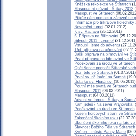
Kněžská rekolekce ve Štítarech
(1
Masopustní průvod - Štítary 2012
(
Masopust ve Štítarech
(08.02.2012
Přijďte nám pomoci a zároveň se p
Informace pro třikrálové koledníky 
Novoroční turnaj
(02.01.2012)
K sv. Václavu
(26.12.2011)
5. Příprava na Biřmování
(25.12.20
Silvestr 2011 - zveme!
(21.12.2011
Vstoupili jsme do adventu
(27.11.2
Třetí příprava na biřmování
(27.11.
Další příprava na biřmování ve Ští
První příprava na biřmování ve Ští
Poděkování za úrodu ve Štítarech
Opět šance podpořit Štítarské var
Boží tělo ve Štítarech
(01.07.2011)
První sv. přijímání na Šumné
(19.0
Úcta ke sv. Floriánovi
(10.05.2011)
Poutní mše svatá ve Štítarech bu
Masopust 2011
(06.03.2011)
Masopust
(04.03.2011)
Advent ve farnosti Štítary a Šumn
Kam jedeš? Na sever Vranovska!
(
Poděkování za úrodu ve Štítarech
Kosení hořcových strání ve Štítar
Zakončení školního roku
(22.07.20
Ukončení školního roku na faře ve 
Slavnost Božího Těla ve Štítarech
Květen – měsíc Panny Marie
(06.0