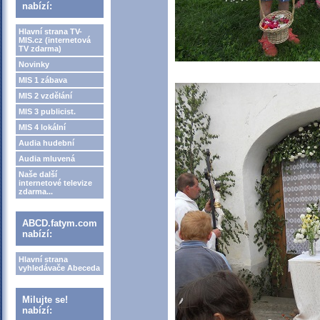
nabízí:
Hlavní strana TV-
MIS.cz (internetová
TV zdarma)
Novinky
MIS 1 zábava
MIS 2 vzdělání
MIS 3 publicist.
MIS 4 lokální
Audia hudební
Audia mluvená
Naše další
internetové televize
zdarma...
ABCD.fatym.com
nabízí:
Hlavní strana
vyhledávače Abeceda
Milujte se!
nabízí: