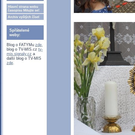
Hlavní strana webu
časopisu Milujte se!
Archiv vyšlých čísel
Spřátelené
weby:
Blog o FATYMu
zde
,
blog o TV-MIS.cz
tv-
mis.signaly.cz
a
další blog o TV-MIS
zde
.