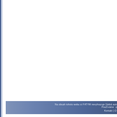
Na obsah tohoto webu si FATYM nevyhrazuje žádná autor
Používáme
p
Kontakt
|
O