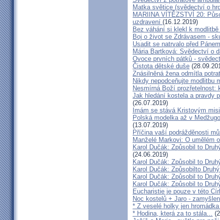
Matka světice (svědectví o hr
MARIINA VÍTĚZSTVÍ 20: Působ
uzdravení
(16.12.2019)
Bez váhání si klekl k modlitb
Boj o život se Zdrávasem - sk
Usadit se natrvalo před Páne
Mária Bartková: Svědectví o d
Ovoce prvních pátků - svědect
Čistota dětské duše
(28.09.20
Znásilněná žena odmítla potrat
Nikdy nepodceňujte modlitbu 
Nesmírná Boží prozřetelnost: k
Jak hledání kostela a pravdy p
(26.07.2019)
Imám se stává Kristovým mis
Polská modelka až v Medžugorj
(13.07.2019)
Příčina vaší podrážděnosti můž
Manželé Markovi: O umělém opl
Karol Dučák: Způsobil to Druh
(24.06.2019)
Karol Dučák: Způsobil to Druhý
Karol Dučák: Způsobilto Druhý
Karol Dučák: Způsobil to Druhý
Karol Dučák: Způsobil to Druhý
Eucharistie je pouze v této Cír
Noc kostelů + Jaro - zamyšlen
* Z veselé holky jen hromádka
* Hodina, která za to stála...
(2