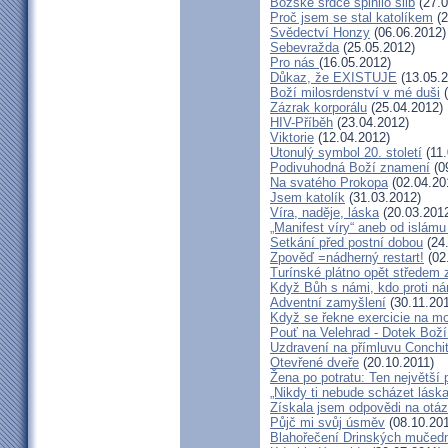
Božské srdce splnilo slib
(27.0
Proč jsem se stal katolíkem
(2
Svědectví Honzy
(06.06.2012)
Sebevražda
(25.05.2012)
Pro nás
(16.05.2012)
Důkaz, že EXISTUJE
(13.05.2
Boží milosrdenství v mé duši
(
Zázrak korporálu
(25.04.2012)
HIV-Příběh
(23.04.2012)
Viktorie
(12.04.2012)
Utonulý symbol 20. století
(11.
Podivuhodná Boží znamení
(0
Na svatého Prokopa
(02.04.20
Jsem katolík
(31.03.2012)
Víra, naděje, láska
(20.03.201
„Manifest víry“ aneb od islámu
Setkání před postní dobou
(24
Zpověď =nádherný restart!
(02
Turínské plátno opět středem
Když Bůh s námi, kdo proti n
Adventní zamyšlení
(30.11.201
Když se řekne exercicie na mo
Pouť na Velehrad - Dotek Boží
Uzdravení na přímluvu Conchi
Otevřené dveře
(20.10.2011)
Žena po potratu: Ten největší
„Nikdy ti nebude scházet láska
Získala jsem odpovědi na otá
Půjč mi svůj úsměv
(08.10.201
Blahořečení Drinských mučed