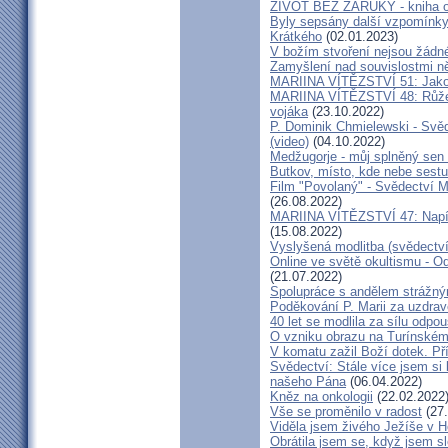
ŽIVOT BEZ ZÁRUKY - kniha od
Byly sepsány další vzpomínky
Krátkého
(02.01.2023)
V božím stvoření nejsou žádn
Zamyšlení nad souvislostmi n
MARIINA VÍTĚZSTVÍ 51: Jako 
MARIINA VÍTĚZSTVÍ 48: Růžen
vojáka
(23.10.2022)
P. Dominik Chmielewski - Svěd
(video)
(04.10.2022)
Medžugorje - můj splněný sen 
Butkov, místo, kde nebe sest
Film "Povolaný" - Svědectví Mar
(26.08.2022)
MARIINA VÍTĚZSTVÍ 47: Napíšu
(15.08.2022)
Vyslyšená modlitba (svědectví
Online ve světě okultismu - Od 
(21.07.2022)
Spolupráce s andělem strážný
Poděkování P. Marii za uzdrav
40 let se modlila za sílu odpo
O vzniku obrazu na Turínském
V komatu zažil Boží dotek. Pří
Svědectví: Stále více jsem si
našeho Pána
(06.04.2022)
Kněz na onkologii
(22.02.2022
Vše se proměnilo v radost
(27.
Viděla jsem živého Ježíše v Ho
Obrátila jsem se, když jsem sle