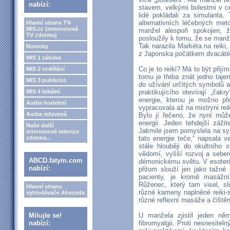
nabízí:
stavem, velkými bolestmi v cel
lidé pokládali za simulanta
alternativních léčebných met
Hlavní strana TV-
MIS.cz (internetová
manžel alespoň spokojen, ž
TV zdarma)
posloužily k tomu, že se manž
Tak narazila Markéta na reiki,
Novinky
z Japonska počátkem dvacátéh
MIS 1 zábava
Co je to reiki? Má to být přijí
MIS 2 vzdělání
tomu je třeba znát jedno taje
MIS 3 publicist.
do užívání určitých symbolů 
MIS 4 lokální
praktikujícího otevírají „čak
energie, kterou je možno p
Audia hudební
vypracovala až na mistryni reik
Audia mluvená
Bylo jí řečeno, že nyní můž
energii. Jeden tehdejší záži
Naše další
Jakmile jsem pomyslela na symb
internetové televize
zdarma...
tato energie teče,“ napsala 
stále hlouběji do okultního sv
vědomí, vyšší rozvoj a sebere
ABCD.fatym.com
démonickému světu. V esoteri
nabízí:
přitom slouží jen jako tažné s
pacienty, je kromě masážn
Růženec, který tam visel, sl
Hlavní strana
různé kameny naplněné reiki-si
vyhledávače Abeceda
různé reflexní masáže a čištěn
Milujte se!
U manžela zjistil jeden ně
nabízí:
fibromyalgii. Proti nesnesitel