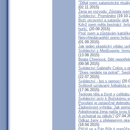
"Dělal jsem satanistické rituál
(02.11.2015)
Žena po rozvodu: Zůstala jse
Svědectví: Proměnění
(19.10.
Boží otcovství a satanův útok
Když jsem měla šestnáct, byla
horší.
(20.09.2015)
Proč jsem a zůstávám katolík
Nejvyhledávanější porno hvězd
(01.09.2015)
Jak jeden skeptický vědec uvě
Svědectví z Medžugorje: Imma
(13.08.2015)
Beáta Chrenová: Děti nepotřeb
(09.08.2015)
Svědectví Gabrielly Colins o 
"Dnes nejdete na potrat": Sest
(22.07.2015)
Svědectví - boj s nemocí
(20.0
Světově uznávaný fotbalista 
(17.06.2015)
Teologie těla a život v celibát
Svědectví úcty k Božskému sr
Povolání je ustavičné dobrodr
Žádostivost vyhrála: Jak porno
Adoptovaná žena našla svou b
A ochutnal jsi někdy?
(27.04.2
Odkaz ženy s přelepeným okem
(18.04.2015)
Přičiň se a Pán Bůh ti pomůže