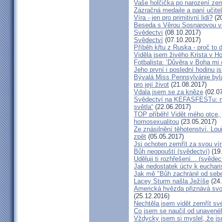
Vaše holčička po narození zemř
Zázračná medaile a paní učite
Víra - jen pro primitivní lidi?
(20
Beseda s Věrou Sosnarovou ve
Svědectví
(08.10.2017)
Svědectví
(07.10.2017)
Příběh křtu z Ruska - proč to 
Viděla jsem živého Krista v Hos
Fotbalista: ‘Důvěra v Boha mi 
Jeho první i poslední hodinu js
Bývalá Miss Pennsylvánie byla 
pro její život
(21.08.2017)
Vdala jsem se za kněze
(02.07
Svědectví na KEFASFESTu: m
světla“
(22.06.2017)
TOP příběh! Vidět mého otce, 
homosexualitou
(23.05.2017)
Ze znásilnění těhotenství. Lou
zpět
(05.05.2017)
Jsi ochoten zemřít za svou vír
Bůh neopouští (svědectví)
(19
Uděluji ti rozhřešení... (svědec
Jak nedostatek úcty k eucharist
Jak mě "Bůh zachránil od seb
Lacey Sturm našla Ježíše
(24.
Americká hvězda přiznává svou 
(25.12.2016)
Nechtěla jsem vidět zemřít své
Co jsem se naučil od unavenéh
Vždycky jsem si myslel, že j