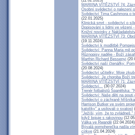
(11.02.2025)
MARIINA VÍTĚZSTVÍ 74: Zázra
Osobní svědectví o nalezení 
Svědectví Tima Cashmora o te
(22.01.2025)
Klinická smrt - svědectví o síl
Dopisování s lidmi ve vězení -
Knižní novinky z Nakladatelst
MARIINA VÍTĚZSTVÍ 73: Obráce
(19.11.2024)
Svědectví k modlitbě Pompejs
Svědectví: Panna Maria mě po
Různopisy naděje - Boží zásah
Marthin Richard Bessenyi
(20.
Svědectví naší čtenářky: Pomp
(20.08.2024)
Svědectví učitelky: Moje zkuš
Svědectví: Je choroba Boží tr
MARIINA VÍTĚZSTVÍ 71: Zázra
Svědectví...
(30.07.2024)
Trenér fotbalistů Španělska: "N
Svědectví: Naše děti na pout
Svědectví o záchraně hříšník
Harrison Butker ve svém proje
katolíky" a usilovali o svatost
(
"Ježíši, vím, že to zvládneš."
když bojuje s rakovinou
(12.05
Válka ve Rwandě
(22.04.2024)
Bývalá pornoherečka našla vír
církve
(21.04.2024)