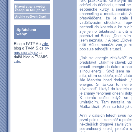
reiki praktikami, ke kterým h
odešel do důchodu, staral se
Hlavní strana webu
esoterické kurzy a semináře:
časopisu Milujte se!
channelling a meditace atd. 
Archiv vyšlých čísel
přesvědčena, že je stále 
vzdělávacím středisku. Tep
nechodí do kostela a že o cír
Spřátelené
žije jen o tekutinách a cítí
weby:
pochází od Boha. „Dnes vím: 
jsem neznala...“ A pak: „Člově
Blog o FATYMu
zde
,
sítě. Vůbec nemůže ven, je na
blog o TV-MIS.cz
tv-
popisuje tehdejší situaci.
mis.signaly.cz
a
další blog o TV-MIS
„Jak se energie získává?“ z
zde
.
představit. „Jakmile člověk u
proudí energie do čaker a nap
silnou energii. Když jsem na 
sílu, cítím se dobře, máš zlaté 
Ale Markéta hned dodává: „
energie. S láskou to neměl
závislost!“ I když do kostela 
je známý fenomén dnešní dob
K obratu došlo, když se p
umírajícím. Tam narazila na 
Matka Boží. „Anni se totiž již 
Anni v dalších letech svou nov
první pokus – seminář u profe
někdejších drogově závislých 
pozoruhodný efekt, protože s