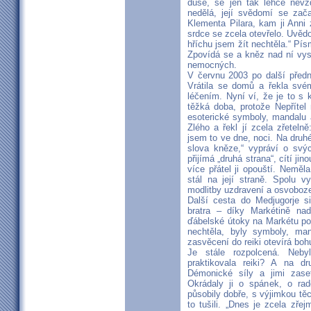
duše, se jen tak lehce nevz
nedělá, její svědomí se zač
Klementa Pilara, kam ji Anni
srdce se zcela otevřelo. Uvědo
hříchu jsem žít nechtěla.“ Pís
Zpovídá se a kněz nad ní vys
nemocných.
V červnu 2003 po další předn
Vrátila se domů a řekla svém
léčením. Nyní ví, že je to s 
těžká doba, protože Nepřítel 
esoterické symboly, mandalu a
Zlého a řekl jí zcela zřetelně
jsem to ve dne, noci. Na druhé
slova kněze,“ vypráví o svých
přijímá „druhá strana“, cítí jin
více přátel ji opouští. Nemě
stál na její straně. Spolu v
modlitby uzdravení a osvoboze
Další cesta do Medjugorje si
bratra – díky Markétině nadš
ďábelské útoky na Markétu pok
nechtěla, byly symboly, man
zasvěcení do reiki otevírá boh
Je stále rozpolcená. Neby
praktikovala reiki? A na d
Démonické síly a jimi zase
Okrádaly ji o spánek, o ra
působily dobře, s výjimkou těch
to tušili. „Dnes je zcela zř