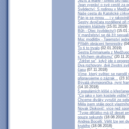
Ježíš a Marie - světlo pro naši
Jean vypráví o své cestě za 
Svědectví: S rodinou v Medžug
Naše cesta do Katolické církve
Pán je se mnou ... i v rakovin
Sestry dvojčata rozdělené při
stejném klášteře
(15.01.2019)
Bůh - Otec (svědectví)
(15.01.
V manželství se dá žít sexual
Moc modlitby - Tajemství jedn
Příběh obrácení feministky
(04
To ti to trvalo
(02.01.2019)
Sestra Emmanuela z Medžugorj
s hříchem okultismu"
(20.11.2
"Zdržet se", když jde o progre
Dva rozhovory, dvě životní sv
času
(07.11.2018)
Víme, který světec se narodil
připravujeme o zázrak ..
(23.10
Bývalá olympionička, nyní fran
(14.10.2018)
5 populárních klišé o křesťane
"Co jako v tom kostele vidíte?
Chceme diváky vyrušit ze seb
Měla jsem stále pocit vlastníh
Novak Djokovič: více než spo
"Tvoje děťátko má již deset pr
pouze sekundy
(18.08.2018)
Andrea Bocelli: Věřit lze jen
krutého
(18.08.2018)