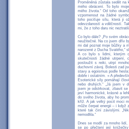
Proměněná zůstala sedět na k
mého obrácení. To bylo moje
mého života.“ Od toho okamži
vzpomenout na žádné symbol
toho pociťuje sílu, která ji
odevzdaností a vděčností. Tak
mi, že z toho daru nic neztratil
Co bylo dále? „Po svém obrác
neužitečné. Na co jsem dřív by
mi dal poznat moje bůžky a mo
narozené z Ducha Svatého,“ s
A co bylo s lidmi, kterým da
skutečnosti žádné utrpení, 
posloužit s reiki, utrpí mno
duchovní závoj. Bolesti zad js
stavy a egoismus podle hesla
dobře i ostatním. « A předevš
Esoterické síly pomáhají člověk
nebo druhých.“ „Já jsem v d
jsem je odstrkovat, zbavit se
jeví harmonické, krásné a leh
do svého života, aby ho prom
kříž. A jak velký pocit moci 
může čerpat energii – i když
které tak činí závislými. „N
nemodlila.“
Dnes se modlí za mnoho lidí, 
se po přečtení její knížečky