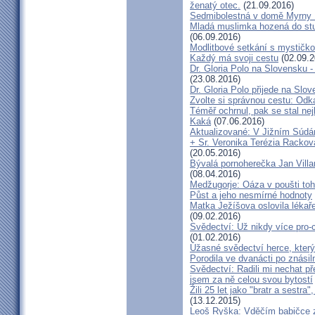
ženatý otec.
(21.09.2016)
Sedmibolestná v domě Myrny
Mladá muslimka hozená do stud
(06.09.2016)
Modlitbové setkání s mystičk
Každý má svoji cestu
(02.09.2
Dr. Gloria Polo na Slovensku 
(23.08.2016)
Dr. Gloria Polo přijede na Slo
Zvolte si správnou cestu: Odk
Téměř ochrnul, pak se stal nej
Kaká
(07.06.2016)
Aktualizované: V Jižním Súdán
+ Sr. Veronika Terézia Rackov
(20.05.2016)
Bývalá pornoherečka Jan Villar
(08.04.2016)
Medžugorje: Oáza v poušti toh
Půst a jeho nesmírné hodnoty
Matka Ježíšova oslovila lékaře
(09.02.2016)
Svědectví: Už nikdy více pro-c
(01.02.2016)
Úžasné svědectví herce, který 
Porodila ve dvanácti po znásiln
Svědectví: Radili mi nechat p
jsem za ně celou svou bytostí
Žili 25 let jako "bratr a sestr
(13.12.2015)
Leoš Ryška: Vděčím babičce za