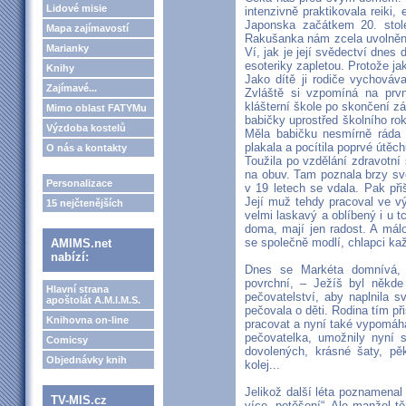
Lidové misie
intenzivně praktikovala reiki, 
Japonska začátkem 20. stol
Mapa zajímavostí
Rakušanka nám zcela uvolněně
Marianky
Ví, jak je její svědectví dnes 
esoteriky zapletou. Protože jak
Knihy
Jako dítě ji rodiče vychovával
Zajímavé...
Zvláště si vzpomíná na prvn
klášterní škole po skončení zá
Mimo oblast FATYMu
babičky uprostřed školního ro
Výzdoba kostelů
Měla babičku nesmírně ráda a
plakala a pocítila poprvé útěc
O nás a kontakty
Toužila po vzdělání zdravotní s
na obuv. Tam poznala brzy sv
Personalizace
v 19 letech se vdala. Pak přiš
Její muž tehdy pracoval ve vý
15 nejčtenějších
velmi laskavý a oblíbený i u t
doma, mají jen radost. A mál
se společně modlí, chlapci kaž
AMIMS.net
nabízí:
Dnes se Markéta domnívá, ž
povrchní, – Ježíš byl někde
Hlavní strana
pečovatelství, aby naplnila s
apoštolát A.M.I.M.S.
pečovala o děti. Rodina tím p
Knihovna on-line
pracovat a nyní také vypomáha
pečovatelka, umožnily nyní s
Comicsy
dovolených, krásné šaty, pě
Objednávky knih
kolej...
Jelikož další léta poznamenal 
TV-MIS.cz
více „potěšení“. Ale manžel tě