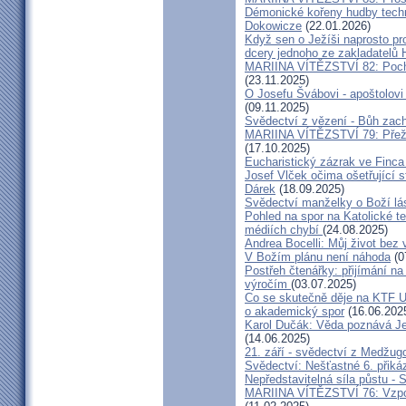
Démonické kořeny hudby techn
Dokowicze
(22.01.2026)
Když sen o Ježíši naprosto p
dcery jednoho ze zakladatelů
MARIINA VÍTĚZSTVÍ 82: Pochy
(23.11.2025)
O Josefu Švábovi - apoštolov
(09.11.2025)
Svědectví z vězení - Bůh zac
MARIINA VÍTĚZSTVÍ 79: Přeži
(17.10.2025)
Eucharistický zázrak ve Finca
Josef Vlček očima ošetřující 
Dárek
(18.09.2025)
Svědectví manželky o Boží lá
Pohled na spor na Katolické te
médiích chybí
(24.08.2025)
Andrea Bocelli: Můj život bez 
V Božím plánu není náhoda
(0
Postřeh čtenářky: přijímání n
výročím
(03.07.2025)
Co se skutečně děje na KTF UK
o akademický spor
(16.06.202
Karol Dučák: Věda poznává Ježí
(14.06.2025)
21. září - svědectví z Medžugo
Svědectví: Nešťastné 6. při
Nepředstavitelná síla půstu -
MARIINA VÍTĚZSTVÍ 76: Vzpour