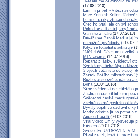
"Vězení mě osvobodilo ze star
(17.08.2018)
Emmin příběh - Vítězství odpu
Mary Kenneth Keller - řádová 
Letní otazníky ztraceného ra
Otec ho týral, ale on byl scho
Pokud se cítíte líní, když mát
Ganniho z Iráku
(17.07.2018)
Důvěřujme Panně Marii a jejímu
nemožné! (svědectví)
(15.07.2
Když se fotbalista pokřižuje
(1
"Máš duši. Dávej na ni velký 
MTV awards
(14.07.2018)
Reparát z lásky, svědectví ot
Syrská mystička Myrna Nazzou
3 bývalí satanisté se vracejí 
Zázrak Božího milosrdenství (
Rozhovor se světoznámou atle
Boha
(10.04.2018)
Silné svědectví desetiletého p
Záchrana duše (Bůh umí použít
Svědectví české medžugorské 
Zachránila mě poslušnost kněz
Bývalý voják se uzdravil díky
Matka odmítla jít na potrat a z
Andrea Bocelli
(04.02.2018)
Viral video: Emily vysvětluje p
Kristem
(29.01.2018)
Svědectví: UZDRAVENÍ V 
Plival na lidi, kteří šli na mši