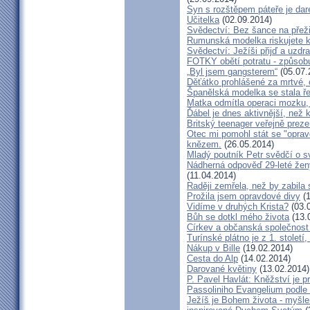
Syn s rozštěpem páteře je dar
Učitelka
(02.09.2014)
Svědectví: Bez šance na přeži
Rumunská modelka riskujete kar
Svědectví: Ježíši přijď a uzdr
FOTKY obětí potratu - způsob
„Byl jsem gangsterem“
(05.07.
Děťátko prohlášené za mrtvé, 
Španělská modelka se stala ře
Matka odmítla operaci mozku,
Ďábel je dnes aktivnější, než 
Britský teenager veřejně preze
Otec mi pomohl stát se "opra
knězem.
(26.05.2014)
Mladý poutník Petr svědčí o 
Nádherná odpověď 29-leté ženy
(11.04.2014)
Raději zemřela, než by zabila 
Prožila jsem opravdové divy
(1
Vidíme v druhých Krista?
(03.
Bůh se dotkl mého života
(13.
Církev a občanská společnost
Turínské plátno je z 1. století
Nákup v Bille
(19.02.2014)
Cesta do Alp
(14.02.2014)
Darované květiny
(13.02.2014)
P. Pavel Havlát: Kněžství je p
Passoliniho Evangelium podle
Ježíš je Bohem života - myš