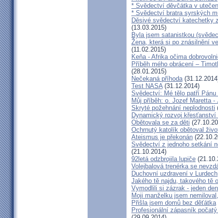
* Svědectví děvčátka v utečen
* Svědectví bratra syrských m
Děsivé svědectví katechetky z
(13.03.2015)
Byla jsem satanistkou (svědec
Žena, která si po znásilnění ve 
(11.02.2015)
Keňa - Afrika očima dobrovoln
Příběh mého obrácení – Timoth
(28.01.2015)
Nečekaná příhoda
(31.12.2014
Test NASA
(31.12.2014)
Svědectví: Mé tělo patří Pán
Můj příběh: o. Jozef Maretta -
Skryté požehnání neplodnosti
Dynamický rozvoj křesťanství v
Obětovala se za děti
(27.10.20
Ochrnutý katolík obětoval živo
Ateismus je překonán
(22.10.2
Svědectví z jednoho setkání 
(21.10.2014)
92letá odzbrojila lupiče
(21.10.
Volejbalová trenérka se nevzdá
Duchovní uzdravení v Lurdech
Jakého tě najdu, takového tě 
Vymodlili si zázrak - jeden d
Moji manželku jsem nemiloval,
Přišla jsem domů bez děťátka
Profesionální zápasník počatý 
(29.09.2014)