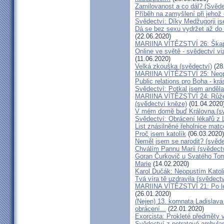
Zamilovanost a co dál? (Svěde
Příběh na zamyšlení při jehož
Svědectví: Díky Medžugorji js
Dá se bez sexu vydržet až do 
(22.06.2020)
MARIINA VÍTĚZSTVÍ 26: Škapul
Online ve světě - svědectví vi
(11.06.2020)
Velká zkouška (svědectví)
(28
MARIINA VÍTĚZSTVÍ 25: Neopu
Public relations pro Boha - kr
Svědectví: Potkal jsem anděla
MARIINA VÍTĚZSTVÍ 24: Růžen
(svědectví kněze)
(01.04.2020
V mém domě buď Královna (sv
Svědectví: Obrácení lékařů z 
List znásilněné řeholnice mat
Proč jsem katolík
(06.03.2020)
Neměl jsem se narodit? (svěde
Chválím Pannu Marii (svědect
Goran Čurkovič u Svatého Tom
Marie
(14.02.2020)
Karol Dučák: Neopustím Katol
Tvá víra tě uzdravila (svědec
MARIINA VÍTĚZSTVÍ 21: Po let
(26.01.2020)
(Nejen) 13. komnata Ladislava
obrácení...
(22.01.2020)
Exorcista: Prokleté předměty
Svědectví z potratové ambula