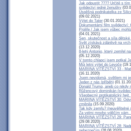
Jak odpustit ???? Určitě s tí
svědectví jedné ženušky
(03.0
Úspěšná podnikatelka ze Silic
(09.02.2021)
Výlet do Tater
(30.01.2021)
Dokumentární film svědectví:
Prolife / Jak jsem vůbec mohla
(04.01.2021)
Sen, skutečnost a síla dětské 
Svět získává zdánlivě na vrch
(13.12.2020)
8-letý Antonio, který zemřel n
(05.12.2020)
V tomto chlapci jsem potkal J
Můj letní výlet do Levoče
(19.1
MARIINA VÍTĚZSTVÍ 33 - Matk
(16.11.2020)
Jsem nevidomá, světlem mi je 
Jeden z nás (příběh)
(01.11.20
Donald Trump, aneb co nikdy ne
Růžencový dominikán (svědect
Všeobecný protikatolický hejt
MARIINA VÍTĚZSTVÍ 30: Odvrát
změnila
(15.09.2020)
Tak kdy zemřu? (neuvěřitelné 
Za velmi mnoho vděčím vám..
MARIINA VÍTĚZSTVÍ 29: Panna 
(29.08.2020)
MARIINA VÍTĚZSTVÍ 28: Nadpř
nebezpečím
(28.08.2020)