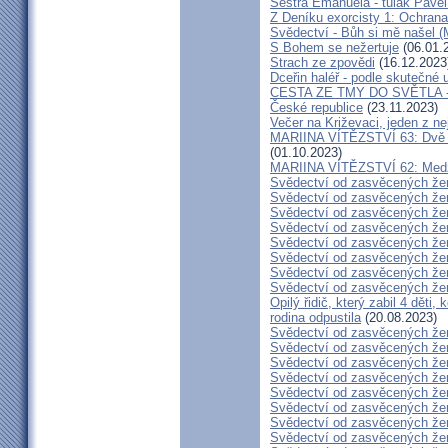
Sestra Emanuela - tulák Pavel
Z Deníku exorcisty 1: Ochra
Svědectví - Bůh si mě našel (
S Bohem se nežertuje
(06.01.
Strach ze zpovědi
(16.12.2023
Dceřin haléř - podle skutečné 
CESTA ZE TMY DO SVĚTLA - N
České republice
(23.11.2023)
Večer na Križevaci, jeden z n
MARIINA VÍTĚZSTVÍ 63: Dvě s
(01.10.2023)
MARIINA VÍTĚZSTVÍ 62: Medžug
Svědectví od zasvěcených že
Svědectví od zasvěcených že
Svědectví od zasvěcených že
Svědectví od zasvěcených že
Svědectví od zasvěcených že
Svědectví od zasvěcených že
Svědectví od zasvěcených že
Svědectví od zasvěcených že
Opilý řidič, který zabil 4 děti,
rodina odpustila
(20.08.2023)
Svědectví od zasvěcených že
Svědectví od zasvěcených že
Svědectví od zasvěcených že
Svědectví od zasvěcených že
Svědectví od zasvěcených že
Svědectví od zasvěcených že
Svědectví od zasvěcených že
Svědectví od zasvěcených že