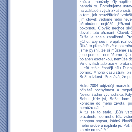
kněze i manžely. Zlý nepříte
napadá to. Potřebujeme usta
na základě svých zkušeností. 
o tom, jak neuvěřitelně tvrdo
jim člověk vědomě nebo nevěd
při obrácení nejtěžší. „Přiznat 
pokornou. Člověk nechce slyš
dovolit toto přiznání. Člověk
Duše je zcela zamlžená. Prot
»Chci, aby ses mě ujal, rozhoduj
Říká to přesvědčivě a pokračuj
jsme pyšní, že si můžeme sam
jeho pomoci, nemůžeme být ot
polapen esoterikou, nemůže d
Ve chvílích adorace v loretán
– cítí stále častěji sílu Du
pomoc. Mnoho času stráví při 
Boží blízkost. Poznává, že pro
Roku 2004 odjíždějí manželé 
přihlásí pochybnost a rozp
Nevidí žádné východisko. Kdy
Bohu: „Kde jsi, Bože, kam s
konečně do mého života, po
nemůžu dál...“
A tu se to stalo. „Bůh vst
prázdnotu, do mého těla vstou
schopna popsat, žádný člověk
mého srdce a naplnila je. Pak 
za nic na světě.“