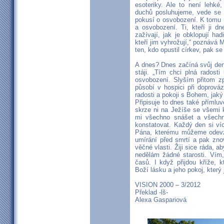
esoteriky. Ale to není lehké
duchů posluhujeme, vede se n
pokusí o osvobození. K tomu 
a osvobození. Ti, kteří ji d
zažívají, jak je obklopují had
kteří jim vyhrožují,“ poznává 
ten, kdo opustil církev, pak se
A dnes? Dnes začíná svůj den
stáji. „Tím chci plná rados
osvobození. Slyším přitom zp
působí v hospici při doprová
radosti a pokoji s Bohem, jaký 
Připisuje to dnes také přímluv
skrze ni na Ježíše se všemi 
mi všechno snášet a všechn
konstatovat. Každý den si ví
Pána, kterému můžeme odevzda
umírání před smrtí a pak zn
věčné vlasti. Žiji sice ráda, 
nedělám žádné starosti. Vím
časů. I když přijdou kříže, 
Boží lásku a jeho pokoj, který 
VISION 2000 – 3/2012
Překlad -lš-
Alexa Gaspariová