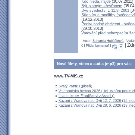
Kdo hledá, najde
(30.07.2011)
Být platným křesťanem
(05.04
Dvě svědectví z 11.9. 2001
(04
Síla víry a modlitby (svědect
(19.12.2010)
Podivuhodné obrácení - svědec
(29.10.2010)
Varování před nebezpečím ša
| Autor:
Bohumila Hubáčková
| Vydán
| Zd
0 |
Přidat komentář
|
Nové filmy, videa a audia (mp3) pro vás:
www.TV-MIS.cz
::
Svatý Patriku (píseň)
::
Velehradská hymna 2026 (Hej, vzhůru poutníci
::
Litanie ke sv. Františkovi z Assisi ()
::
Kázání z Vranova nad Dyjí 12. 7. 2026 (15. ne
::
Kázání z Vranova nad Dyjí 28. 6. 2026 (13. ne