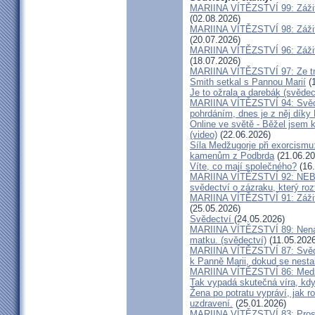
MARIINA VÍTĚZSTVÍ 99: Zážit
(02.08.2026)
MARIINA VÍTĚZSTVÍ 98: Zážit
(20.07.2026)
MARIINA VÍTĚZSTVÍ 96: Zážit
(18.07.2026)
MARIINA VÍTĚZSTVÍ 97: Ze tm
Smith setkal s Pannou Marií
(1
Je to ožrala a darebák (svědec
MARIINA VÍTĚZSTVÍ 94: Svěde
pohrdáním, dnes je z něj díky
Online ve světě - Běžel jsem 
(video)
(22.06.2026)
Síla Medžugorje při exorcismu
kamenům z Podbrda
(21.06.20
Víte, co mají společného?
(16.
MARIINA VÍTĚZSTVÍ 92: NE
svědectví o zázraku, který rozt
MARIINA VÍTĚZSTVÍ 91: Zážit
(25.05.2026)
Svědectví
(24.05.2026)
MARIINA VÍTĚZSTVÍ 89: Nenávi
matku. (svědectví)
(11.05.2026
MARIINA VÍTĚZSTVÍ 87: Svědec
k Panně Marii, dokud se nest
MARIINA VÍTĚZSTVÍ 86: Medžu
Tak vypadá skutečná víra, kdy
Žena po potratu vypráví, jak r
uzdravení.
(25.01.2026)
MARIINA VÍTĚZSTVÍ 83: Prosít