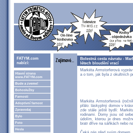
FATYM.com
Bolestná cesta návratu - Mar
nabízí:
létech bloudění vrací
Markéta Armstorferová vypráví
Hlavní strana
a o tom, jak byla z okultních 
www.FATYM.com
Bude a zveme!
Bohoslužby
Farnosti
Markéta Armstorferová (roční
Adoptivní farnost
přálo: láskyplný domov v krá
Zpravodaj
zde stále ještě bydlí: Markéta
rodinami. Domy jsou od sebe
Bylo
údolím, kterou je dnes možn
Foto
bratr dříve na sáňkách nebo na
Hesla
Čeká nás před svým domem. V 