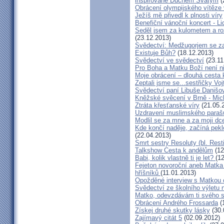
inspirované Duchem Svatým
(
Obrácení olympijského vítěze
Ježíš mě přivedl k plnosti víry
Benefiční vánoční koncert - L
Seděl jsem za kulometem a rozm
(23.12.2013)
Svědectví: Medžugorjem se za
Existuje Bůh?
(18.12.2013)
Svědectví ve svědectví
(23.11
Pro Boha a Matku Boží není 
Moje obrácení – dlouhá cesta 
Zeptali jsme se...sestřičky Vo
Svědectví paní Libuše Danišo
Kněžské svěcení v Brně - Mich
Ztráta křesťanské víry
(21.05.
Uzdravení muslimského parašu
Modlil se za mne a za moji dc
Kde končí naděje, začíná pekl
(22.04.2013)
Smrt sestry Resoluty (bl. Rest
Talkshow Cesta k andělům
(12
Babi, kolik vlastně ti je let?
(1
Fejeton novoroční aneb Matka
hříšníků
(11.01.2013)
Opožděné interview s Matkou
Svědectví ze školního výletu
Matko, odevzdávám ti svého 
Obrácení Andrého Frossarda
(
Získej druhé skutky lásky
(30.
Zajímavý citát 5
(02.09.2012)