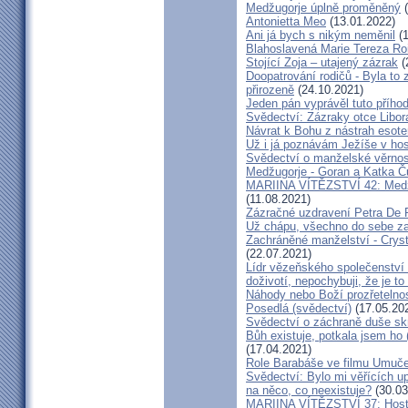
Medžugorje úplně proměněný
(
Antonietta Meo
(13.01.2022)
Ani já bych s nikým neměnil
(1
Blahoslavená Marie Tereza Roig
Stojící Zoja – utajený zázrak
(
Doopatrování rodičů - Byla to
přirozeně
(24.10.2021)
Jeden pán vyprávěl tuto přího
Svědectví: Zázraky otce Libo
Návrat k Bohu z nástrah esote
Už i já poznávám Ježíše v hos
Svědectví o manželské věrnost
Medžugorje - Goran a Katka Ču
MARIINA VÍTĚZSTVÍ 42: Medžug
(11.08.2021)
Zázračné uzdravení Petra De 
Už chápu, všechno do sebe z
Zachráněné manželství - Crysta
(22.07.2021)
Lídr vězeňského společenství
doživotí, nepochybuji, že je to
Náhody nebo Boží prozřetelno
Posedlá (svědectví)
(17.05.20
Svědectví o záchraně duše sk
Bůh existuje, potkala jsem ho
(17.04.2021)
Role Barabáše ve filmu Umučen
Svědectví: Bylo mi věřících up
na něco, co neexistuje?
(30.03
MARIINA VÍTĚZSTVÍ 37: Hostý