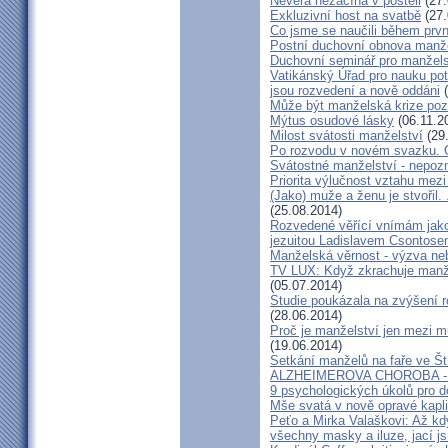
Nevěra nezačíná v posteli
(27.
Exkluzivní host na svatbě
(27.
Co jsme se naučili během prvn
Postní duchovní obnova manž
Duchovní seminář pro manžel
Vatikánský Úřad pro nauku potv
jsou rozvedení a nově oddáni
(
Může být manželská krize poz
Mýtus osudové lásky
(06.11.2
Milost svátosti manželství
(29
Po rozvodu v novém svazku. C
Svátostné manželství - nepoz
Priorita výlučnost vztahu mezi
(Jako) muže a ženu je stvořil.
(25.08.2014)
Rozvedené věřící vnímám jako
jezuitou Ladislavem Csontos
Manželská věrnost - výzva ne
TV LUX: Když zkrachuje manžel
(05.07.2014)
Studie poukázala na zvýšení r
(28.06.2014)
Proč je manželství jen mezi m
(19.06.2014)
Setkání manželů na faře ve Št
ALZHEIMEROVA CHOROBA - d
9 psychologických úkolů pro d
Mše svatá v nově opravé kapl
Peťo a Mirka Valaškovi: Až kd
všechny masky a iluze, jací j