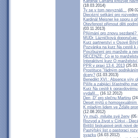
Kardinál Caffarra kritizuje ná
(18.03.2014)
Ty se v tom nevyznáš...
(09.0
Diecézní setkání pro rozveden
Kardinál Meisner ke sporu o př
Otevřenost přijmout děti podm
(03.11.2013)
Přijímání pro znovu sezdané? 
MUDr. Lázničková doporučuje:
Kurz partnerství v Osové Bítý
Pozvánka na kurz Na cestě k 
Povzbuzení pro manžele a nej
RECENZE: Co je to manželstv
Interaktivní kurz O manželství
PPR v praxi 13.4. 2013
(25.03
Prostituce "řádným podnikání
dcery?
(11.03.2013)
Benedikt XVI.: Absence víry o
Pilíře a zabijáci šťastného ma
Kurz Na cestě k opravdovému 
vydařil…
(16.12.2012)
Den „D“ pro slečnu Martinu
(24
Deset mýtů o homosexuálním 
K mladým lidem ve Žďáře prom
(12.08.2012)
Vy muži, milujte své ženy
(05.
Rozvod a život v Církvi - Diec
Britští biskupové proti nové d
Pastýřský list o pastoraci roz
svazku
(16.03.2012)