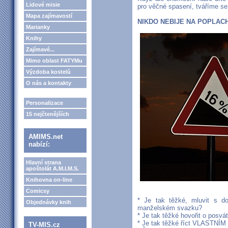
Lidové misie
pro věčné spasení, tváříme se,
Mapa zajímavostí
NIKDO NEBIJE NA POPLACH 
Marianky
Knihy
Zajímavé...
Mimo oblast FATYMu
Výzdoba kostelů
O nás a kontakty
Personalizace
15 nejčtenějších
AMIMS.net
nabízí:
Hlavní strana
apoštolát A.M.I.M.S.
Knihovna on-line
Comicsy
* Je tak těžké, mluvit s d
Objednávky knih
manželském svazku?
* Je tak těžké hovořit o posvá
* Je tak těžké říct VLASTNÍM
TV-MIS.cz