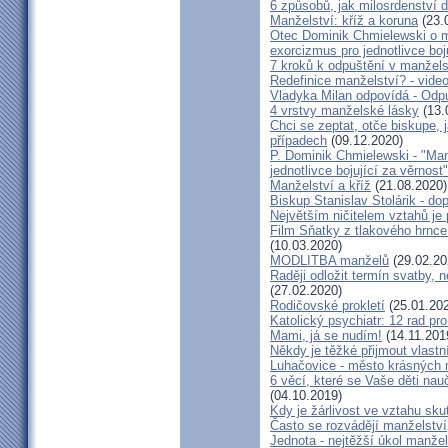
6 způsobů, jak milosrdenství d
Manželství: kříž a koruna
(23.
Otec Dominik Chmielewski o m
exorcizmus pro jednotlivce boj
7 kroků k odpuštění v manžels
Redefinice manželství? - vide
Vladyka Milan odpovídá - Odp
4 vrstvy manželské lásky
(13.
Chci se zeptat, otče biskupe, 
případech
(09.12.2020)
P. Dominik Chmielewski - "Man
jednotlivce bojující za věrnost"
Manželství a kříž
(21.08.2020)
Biskup Stanislav Stolárik - do
Největším ničitelem vztahů je 
Film Sňatky z tlakového hrnce
(10.03.2020)
MODLITBA manželů
(29.02.20
Raději odložit termín svatby, 
(27.02.2020)
Rodičovské prokletí
(25.01.20
Katolický psychiatr: 12 rad pr
Mami, já se nudím!
(14.11.201
Někdy je těžké přijmout vlastní
Luhačovice - město krásných 
6 věcí, které se Vaše děti na
(04.10.2019)
Kdy je žárlivost ve vztahu s
Často se rozvádějí manželství,
Jednota - nejtěžší úkol manžel