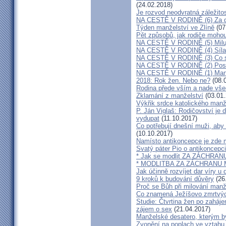
(24.02.2018)
Je rozvod neodvratná záležito
NA CESTĚ V RODINĚ (6) Za d
Týden manželství ve Zlíně
(07
Pět způsobů, jak rodiče mohou
NA CESTĚ V RODINĚ (5) Milu
NA CESTĚ V RODINĚ (4) Síla
NA CESTĚ V RODINĚ (3) Co s
NA CESTĚ V RODINĚ (2) Poslo
NA CESTĚ V RODINĚ (1) Manž
2018: Rok žen. Nebo ne?
(08.
Rodina přede vším a nade vš
Zklamání z manželství
(03.01.
Výkřik srdce katolického manž
P. Ján Viglaš: Rodičovství je 
vydupat
(11.10.2017)
Co potřebují dnešní muži, aby
(10.10.2017)
Namísto antikoncepce je zde mi
Svatý páter Pio o antikoncepci
* Jak se modlit ZA ZÁCHRA
* MODLITBA ZA ZÁCHRANU
Jak účinně rozvíjet dar víry u 
9 kroků k budování důvěry
(26
Proč se Bůh při milování man
Co znamená Ježíšovo zmrtvých
Studie: Čtvrtina žen po zaháje
zájem o sex
(21.04.2017)
Manželské desatero, kterým by
Zvonění na poplach ve vztahu