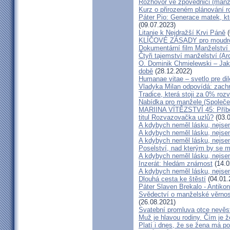
Rozhovor ve zpovědnici (man
Kurz o přirozeném plánování r
Páter Pio: Generace matek, kt
(09.07.2023)
Litanie k Nejdražší Krvi Páně
(
KLÍČOVÉ ZÁSADY pro moudré
Dokumentární film Manželství 
Čtyři tajemství manželství (Ar
O. Dominik Chmielewski – Jak 
době
(28.12.2022)
Humanae vitae – svetlo pre di
Vladyka Milan odpovídá: zachr
Tradice, která stoji za 0% roz
Nabídka pro manžele (Společen
MARIINA VÍTĚZSTVÍ 45: Příbě
titul Rozvazovačka uzlů?
(03.0
A kdybych neměl lásku, nejsem
A kdybych neměl lásku, nejsem
A kdybych neměl lásku, nejsem
Poselství, nad kterým by se 
A kdybych neměl lásku, nejsem
Inzerát: hledám známost
(14.0
A kdybych neměl lásku, nejsem
Dlouhá cesta ke štěstí
(04.01.
Páter Slaven Brekalo - Antiko
Svědectví o manželské věrnost
(26.08.2021)
Svatební promluva otce nevěs
Muž je hlavou rodiny. Čím je 
Platí i dnes, že se žena má 