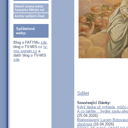
Hlavní strana webu
časopisu Milujte se!
Archiv vyšlých čísel
Spřátelené
weby:
Blog o FATYMu
zde
,
blog o TV-MIS.cz
tv-
mis.signaly.cz
a
další blog o TV-MIS
zde
.
Sdílet
Související články:
Když láska už vyhasla, můžu 
A co takhle… bydlet spolu pře
(25.04.2026)
Blahoslavený Lucien Botovasoa
zbožnost
(16.04.2026)