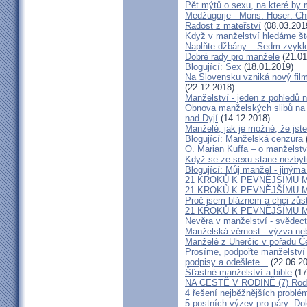
Pět mýtů o sexu, na které by
Medžugorje - Mons. Hoser: Chra
Radost z mateřství
(08.03.201
Když v manželství hledáme ště
Naplňte džbány – Sedm zvyklo
Dobré rady pro manžele
(21.01
Blogující: Sex
(18.01.2019)
Na Slovensku vzniká nový fil
(22.12.2018)
Manželství - jeden z pohledů n
Obnova manželských slibů na 
nad Dyjí
(14.12.2018)
Manželé, jak je možné, že jste
Blogující: Manželská cenzura
O. Marian Kuffa – o manželst
Když se ze sexu stane nezbyt
Blogující: Můj manžel - jiným
21 KROKŮ K PEVNĚJŠÍMU M
21 KROKŮ K PEVNĚJŠÍMU M
Proč jsem bláznem a chci zůst
21 KROKŮ K PEVNĚJŠÍMU M
Nevěra v manželství - svědect
Manželská věrnost - výzva ne
Manželé z Uherčic v pořadu Č
Prosíme, podpořte manželství m
podpisy a odešlete...
(22.06.20
Šťastné manželství a bible
(17
NA CESTĚ V RODINĚ (7) Rodiče
4 řešení nejběžnějších problé
5 postních výzev pro páry: Do