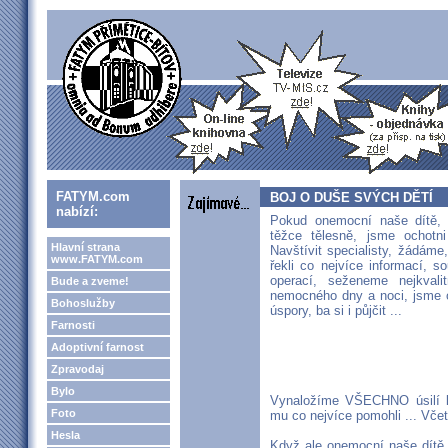
FATYM.com
BOJ O DUŠE SVÝCH DĚTÍ
nabízí:
Pokud onemocní naše dítě,
těžce tělesně, jsme ochotni
Hlavní strana
Navštívit specialisty, žádám
www.FATYM.com
řekli co nejvíce informací, s
operací, seženeme nejkvali
Bude a zveme!
nemocného dny a noci, jsme 
Bohoslužby
úspory, ba si i půjčit ...
Farnosti
Adoptivní farnost
Zpravodaj
Bylo
Vynaložíme VŠECHNO úsilí k
Foto
mu co nejvíce pomohli ... Včet
Hesla
Když ale onemocní naše dítě 