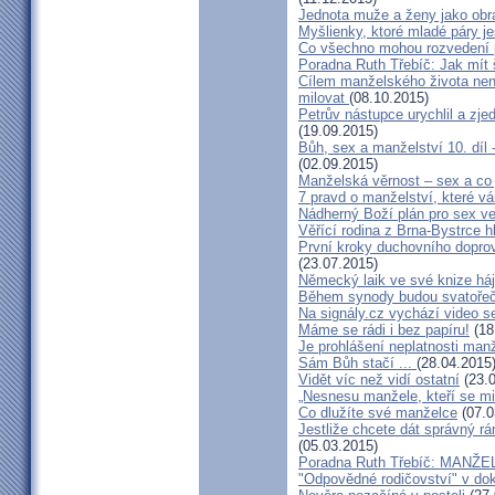
Jednota muže a ženy jako ob
Myšlienky, ktoré mladé páry je
Co všechno mohou rozvedení p
Poradna Ruth Třebíč: Jak mít 
Cílem manželského života nen
milovat
(08.10.2015)
Petrův nástupce urychlil a zj
(19.09.2015)
Bůh, sex a manželství 10. díl
(02.09.2015)
Manželská věrnost – sex a co 
7 pravd o manželství, které v
Nádherný Boží plán pro sex v
Věřící rodina z Brna-Bystrce 
První kroky duchovního doprov
(23.07.2015)
Německý laik ve své knize há
Během synody budou svatořečen
Na signály.cz vychází video s
Máme se rádi i bez papíru!
(18
Je prohlášení neplatnosti manž
Sám Bůh stačí ...
(28.04.2015
Vidět víc než vidí ostatní
(23.0
„Nesnesu manžele, kteří se milu
Co dlužíte své manželce
(07.0
Jestliže chcete dát správný rám
(05.03.2015)
Poradna Ruth Třebíč: MANŽ
"Odpovědné rodičovství" v do