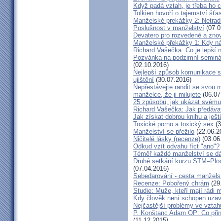
Když padá vztah, je třeba ho c
Tolkien hovoří o tajemství šť
Manželské prekážky 2: Netrad
Poslušnost v manželství
(07.0
Devatero pro rozvedené a zn
Manželské překážky 1: Kdy n
Richard Vašečka: Co je lepší 
Pozvánka na podzimní seminá
(02.10.2016)
Nejlepší způsob komunikace s
ujištění
(30.07.2016)
Nepřestávejte randit se svou 
manželce, že ji milujete
(06.07
25 způsobů, jak ukázat svému
Richard Vašečka: Jak předávat
Jak získat dobrou knihu a ješt
Toxické porno a toxický sex
(3
Manželství se přežilo
(22.06.2
Ničitelé lásky (recenze)
(03.06
Odkud vzít odvahu říct "ano"?
Téměř každé manželství se dá
Druhé setkání kurzu STM–Plodn
(07.04.2016)
Sebedarování - cesta manžels
Recenze: Pobořený chrám
(29
Studie: Muže, kteří mají rádi
Kdy člověk není schopen uzav
Nejčastější problémy ve vztah
P. Konštanc Adam OP: Co přin
(11.12.2015)