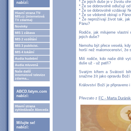
* Že jejich duše je v životu oh
nabízí:
* Že se dobrovolně odlučují od
* Že se dobrovolně vzdávají Ne
Hlavní strana TV-
* Že se vědomě obírají o Pán
MIS.cz (internetová
* Že neprožívají život tak, jak
TV zdarma)
Pánu?
Novinky
Rodiče, jak milujeme vlastní 
MIS 1 zábava
jejich duše?
MIS 2 vzdělání
Nemohu být přece veselá, když
MIS 3 publicist.
horší než malomocenství, že st
MIS 4 lokální
Milí rodiče, kdo naše dítě vy
Audia hudební
duše už - už patří?
Audia mluvená
Naše další
Svatým křtem a Svátostí biř
internetové televize
snažme žít jako opravdu Boží 
zdarma...
Království Boží je připraveno i
ABCD.fatym.com
nabízí:
Převzato z
FC - Marta Duráni
Hlavní strana
vyhledávače Abeceda
Milujte se!
nabízí: