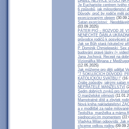
ĎÁBEL NEJVÍCE ÚTOČÍ NA R
Je Eucharistie centrem tvého 
6 způsobů, jak milosrdenství d
Důvody, proč by rodiče měli 
exorcizovaným olejem
(30.09.
Satan exorcistovi: „Neoddávejt
(03.09.2025)
PÁTER PIO – ROZVOD JE 
NENECHTE ĎÁBLA UKRADNOU
průvodce rodičů k posvěcení p
Jak se Bůh stará (skutečný př
P. Dominik Chmielewski: Sex 
budování pravé lásky (+ video
Jana Jochová: Recept na dobr
Vizionářka Mirjana z Medžugorj
(12.05.2025)
Jak můžeme pro děti udělat Ve
"7 ŠOKUJÍCÍCH DŮVODŮ, P
KATOLICKOU SVATBU !"
(16.
Znáte způsoby, jakými satan n
NEPŘÁTELÉ MANŽELSTVÍ
(2
Sedm dobrých zvyků pro šťas
O manželské věrnosti
(11.01.2
Marnotratné dítě a zbytek rodi
Nová kniha nakladatelství ZAC
a v modlitbě za naše milované, k
Teoložka, manželka a máma A
sjednocujícím momentem
(22.
Vladyka Milan odpovídá: Jak r
chceme velkou rodinu
(09.09.2