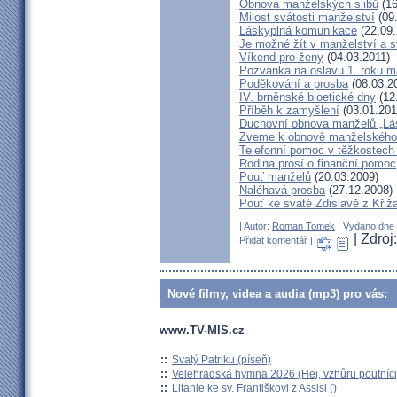
Obnova manželských slibů
(16
Milost svátosti manželství
(09.
Láskyplná komunikace
(22.09.
Je možné žít v manželství a 
Víkend pro ženy
(04.03.2011)
Pozvánka na oslavu 1. roku m
Poděkování a prosba
(08.03.2
IV. brněnské bioetické dny
(12
Příběh k zamyšlení
(03.01.201
Duchovní obnova manželů „Lás
Zveme k obnově manželského 
Telefonní pomoc v těžkostech 
Rodina prosí o finanční pomoc
Pouť manželů
(20.03.2009)
Naléhavá prosba
(27.12.2008)
Pouť ke svaté Zdislavě z Křiž
| Autor:
Roman Tomek
| Vydáno dne 0
| Zdroj
Přidat komentář
|
Nové filmy, videa a audia (mp3) pro vás:
www.TV-MIS.cz
::
Svatý Patriku (píseň)
::
Velehradská hymna 2026 (Hej, vzhůru poutníci
::
Litanie ke sv. Františkovi z Assisi ()