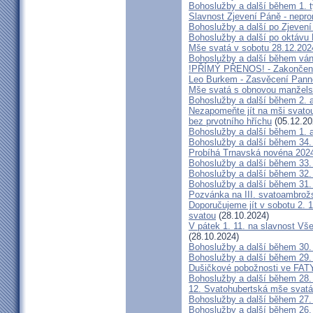
Bohoslužby a další během 1. 
Slavnost Zjevení Páně - nepro
Bohoslužby a další po Zjeven
Bohoslužby a další po oktávu
Mše svatá v sobotu 28.12.202
Bohoslužby a další během ván
!PŘÍMÝ PŘENOS! - Zakončení 
Leo Burkem - Zasvěcení Pann
Mše svatá s obnovou manžels
Bohoslužby a další během 2. 
Nezapomeňte jít na mši svatou
bez prvotního hříchu
(05.12.20
Bohoslužby a další během 1. 
Bohoslužby a další během 34.
Probíhá Trnavská novéna 202
Bohoslužby a další během 33.
Bohoslužby a další během 32.
Bohoslužby a další během 31.
Pozvánka na III. svatoambrož
Doporučujeme jít v sobotu 2.
svatou
(28.10.2024)
V pátek 1. 11. na slavnost Vš
(28.10.2024)
Bohoslužby a další během 30.
Bohoslužby a další během 29.
Dušičkové pobožnosti ve FAT
Bohoslužby a další během 28.
12. Svatohubertská mše svatá
Bohoslužby a další během 27.
Bohoslužby a další během 26.