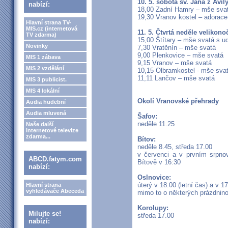
10. 5. sobota sv. Jana z Avil
nabízí:
18,00 Zadní Hamry – mše sva
19,30 Vranov kostel – adorac
Hlavní strana TV-
MIS.cz (internetová
11. 5. Čtvrtá neděle velikono
TV zdarma)
15,00 Štítary – mše svatá s u
Novinky
7,30 Vratěnín – mše svatá
9,00 Plenkovice – mše svatá
MIS 1 zábava
9,15 Vranov – mše svatá
MIS 2 vzdělání
10,15 Olbramkostel - mše sva
11,11 Lančov – mše svatá
MIS 3 publicist.
MIS 4 lokální
Okolí Vranovské přehrady
Audia hudební
Audia mluvená
Šafov:
neděle 11.25
Naše další
internetové televize
zdarma...
Bítov:
neděle 8.45, středa 17.00
v červenci a v prvním srpn
ABCD.fatym.com
Bítově v 16:30
nabízí:
Oslnovice:
úterý v 18.00 (letní čas) a v 1
Hlavní strana
vyhledávače Abeceda
mimo to o některých prázdnino
Korolupy:
Milujte se!
středa 17.00
nabízí: