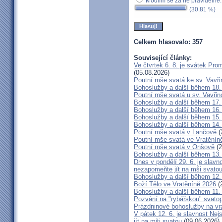
Modlím se za ně pravidelně
(30.81 %)
Celkem hlasovalo: 357
Související články:
Ve čtvrtek 6. 8. je svátek Pr
(05.08.2026)
Poutní mše svatá ke sv. Vavři
Bohoslužby a další během 18.
Poutní mše svatá u sv. Vavřin
Bohoslužby a další během 17.
Bohoslužby a další během 16.
Bohoslužby a další během 15.
Bohoslužby a další během 14.
Poutní mše svatá v Lančově
(
Poutní mše svatá ve Vratěnín
Poutní mše svatá v Onšově
(2
Bohoslužby a další během 13.
Dnes v pondělí 29. 6. je slavno
nezapomeňte jít na mši svato
Bohoslužby a další během 12.
Boží Tělo ve Vratěníně 2026
(
Bohoslužby a další během 11.
Pozvání na "rybářskou" svato
Prázdninové bohoslužby na vr
V pátek 12. 6. je slavnost Ne
jít na mši svatou
(09.06.2026)