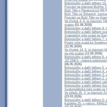
Bohoslužby a další během 10.
Pozvání na slavnost Božího T
Boží Tělo v Plenkovicích
(01.0
Boží Tělo ve Štítarech, Lančo
Pozvání na Boží Tělo ve Vran
Ve čtvrtek 4. 6. je slavnost T
svatou
(01.06.2026)
Bohoslužby a další během 9. 
Bohoslužby a další během sva
Svatodušní mše svatá na Šu
Bohoslužby a další během 7. 
Poutní mše svatá ke Svatému
(12.05.2026)
Ve čtvrtek 14. 5. je slavnost
na mši svatou
(12.05.2026)
Bohoslužby a další během 6. 
JIŽ DNES - májová pobožnost u
(06.05.2026)
Bohoslužby a další během 5. 
Bohoslužby a další během 4. 
Bohoslužby a další během 3. 
Bohoslužby a další během 2. 
Bohoslužby a další během vel
Bohoslužby a další během Sv
Svatomatějská mše svatá ve Š
Ve středu 25. 3. je slavnost 
(23.03.2026)
Bohoslužby a další během 5. 
Každého 25. v měsíci: KRÁLO