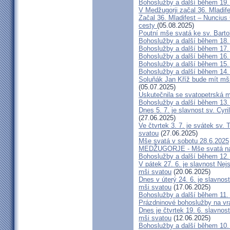
Bohoslužby a další během 19.
V Medžugorji začal 36. Mladif
Začal 36. Mladifest – Nuncius
cesty
(05.08.2025)
Poutní mše svatá ke sv. Barto
Bohoslužby a další během 18.
Bohoslužby a další během 17.
Bohoslužby a další během 16.
Bohoslužby a další během 15.
Bohoslužby a další během 14.
Soluňák Jan Kříž bude mít mši
(05.07.2025)
Uskutečnila se svatopetrská 
Bohoslužby a další během 13.
Dnes 5. 7. je slavnost sv. Cyr
(27.06.2025)
Ve čtvrtek 3. 7. je svátek sv.
svatou
(27.06.2025)
Mše svatá v sobotu 28.6.2025
MEDŽUGORJE - Mše svatá na 
Bohoslužby a další během 12.
V pátek 27. 6. je slavnost Ne
mši svatou
(20.06.2025)
Dnes v úterý 24. 6. je slavnos
mši svatou
(17.06.2025)
Bohoslužby a další během 11.
Prázdninové bohoslužby na vr
Dnes je čtvrtek 19. 6. slavnos
mši svatou
(12.06.2025)
Bohoslužby a další během 10.