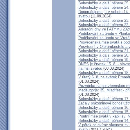
Bohoslužby a další během 25.
Bohoslužby a další během 24.
Doporučujeme jít v sobotu 14.
svatou
(11.09.2024)
Bohoslužby a další během 23.
Bohoslužby a další během 22.
Adorační dny ve FATYMu 202
Poděkování za úrodu v Plenko
Poděkování za úrodu ve Vratě
Posvícenská mše svatá s pod
Posvícení v Olbramkostele a
Bohoslužby a další během 21.
Bohoslužby a další během 20.
Bohoslužby a další během 19.
DNES je čtvrtek 15. 8. - slav
na mši svatou
(08.08.2024)
Bohoslužby a další během 18.
V úterý 6. 8. na svátek Promě
(01.08.2024)
Pozvánka na posvícenskou mš
Medžugorje: 35. Mladifest - 
(01.08.2024)
Bohoslužby a další během 17.
Začaly prázdninové bohoslužb
Bohoslužby a další během 16.
Bohoslužby a další během 15.
Poutní mše svatá v kapli sv.
Bohoslužby a další během 14.
V pátek oslavíme slavnost sv.
svatou
(02.07.2024)