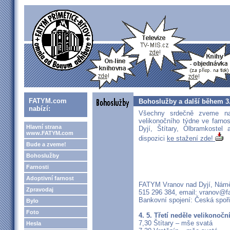
FATYM.com
Bohoslužby a další během 3
nabízí:
Všechny srdečně zveme n
velikonočního týdne ve farno
Hlavní strana
Dyjí, Štítary, Olbramkostel
www.FATYM.com
dispozici
ke stažení zde!
Bude a zveme!
Bohoslužby
Farnosti
Adoptivní farnost
FATYM Vranov nad Dyjí, Náměs
Zpravodaj
515 296 384, email: vranov@
Bankovní spojení: Česká spoř
Bylo
Foto
4. 5. Třetí neděle velikonočn
7,30 Štítary – mše svatá
Hesla