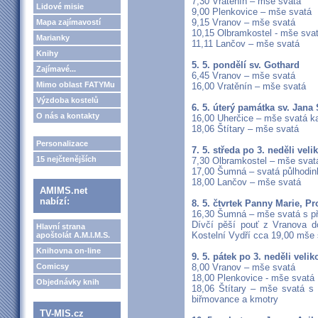
7,30 Vratěnín – mše svatá
Lidové misie
9,00 Plenkovice – mše svatá
9,15 Vranov – mše svatá
Mapa zajímavostí
10,15 Olbramkostel - mše sva
Marianky
11,11 Lančov – mše svatá
Knihy
5. 5. pondělí sv. Gothard
Zajímavé...
6,45 Vranov – mše svatá
Mimo oblast FATYMu
16,00 Vratěnín – mše svatá
Výzdoba kostelů
6. 5. úterý památka sv. Jan
O nás a kontakty
16,00 Uherčice – mše svatá k
18,06 Štítary – mše svatá
Personalizace
7. 5. středa po 3. neděli veli
15 nejčtenějších
7,30 Olbramkostel – mše svat
17,00 Šumná – svatá půlhodin
18,00 Lančov – mše svatá
AMIMS.net
nabízí:
8. 5. čtvrtek Panny Marie, P
16,30 Šumná – mše svatá s pří
Dívčí pěší pouť z Vranova d
Hlavní strana
Kostelní Vydří cca 19,00 mše
apoštolát A.M.I.M.S.
Knihovna on-line
9. 5. pátek po 3. neděli veli
Comicsy
8,00 Vranov – mše svatá
18,00 Plenkovice - mše svatá
Objednávky knih
18,06 Štítary – mše svatá s 
biřmovance a kmotry
TV-MIS.cz