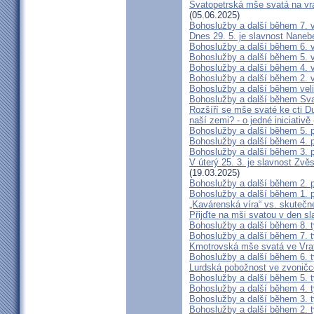
Svatopetrská mše svatá na vra
(05.06.2025)
Bohoslužby a další během 7. 
Dnes 29. 5. je slavnost Nane
Bohoslužby a další během 6. 
Bohoslužby a další během 5. 
Bohoslužby a další během 4. 
Bohoslužby a další během 2. 
Bohoslužby a další během vel
Bohoslužby a další během Sv
Rozšíří se mše svaté ke cti 
naší zemi? - o jedné iniciativě
Bohoslužby a další během 5. 
Bohoslužby a další během 4. 
Bohoslužby a další během 3. 
V úterý 25. 3. je slavnost Zv
(19.03.2025)
Bohoslužby a další během 2. 
Bohoslužby a další během 1. 
„Kavárenská víra“ vs. skutečn
Přijďte na mši svatou v den s
Bohoslužby a další během 8. 
Bohoslužby a další během 7. 
Kmotrovská mše svatá ve Vra
Bohoslužby a další během 6. 
Lurdská pobožnost ve zvonič
Bohoslužby a další během 5. 
Bohoslužby a další během 4. 
Bohoslužby a další během 3. 
Bohoslužby a další během 2. 