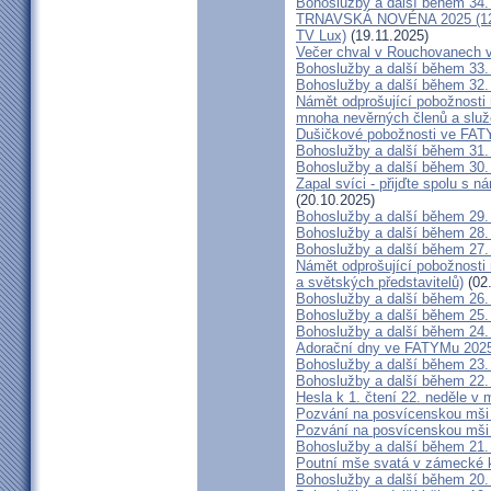
Bohoslužby a další během 34.
TRNAVSKÁ NOVÉNA 2025 (12. - 
TV Lux)
(19.11.2025)
Večer chval v Rouchovanech v 
Bohoslužby a další během 33.
Bohoslužby a další během 32.
Námět odprošující pobožnosti n
mnoha nevěrných členů a služ
Dušičkové pobožnosti ve FAT
Bohoslužby a další během 31.
Bohoslužby a další během 30.
Zapal svíci - přijďte spolu s 
(20.10.2025)
Bohoslužby a další během 29.
Bohoslužby a další během 28.
Bohoslužby a další během 27.
Námět odprošující pobožnosti 
a světských představitelů)
(02
Bohoslužby a další během 26.
Bohoslužby a další během 25.
Bohoslužby a další během 24.
Adorační dny ve FATYMu 202
Bohoslužby a další během 23.
Bohoslužby a další během 22.
Hesla k 1. čtení 22. neděle v 
Pozvání na posvícenskou mši
Pozvání na posvícenskou mši
Bohoslužby a další během 21.
Poutní mše svatá v zámecké k
Bohoslužby a další během 20.