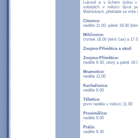
Lukově a v lichém týdnu v
sobotách v měsíci bývá po
Mašůvkách, překládá se mše s
Citonice:
neděle 11.00, pátek 18.00 (letn
Miličovice:
čtvrtek 18.00 (letní čas) a 17.
Znojmo-Přímětice a okolí
Znojmo-Přímětice:
neděle 9.30, úterý a pátek 18.0
Mramotice:
neděle 11.00
Kuchařovice:
neděle 8.00
Těšetice:
první neděle v měsíci 11.00
Prosiměřice:
neděle 8.00
Práče:
neděle 9.30