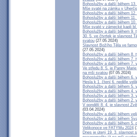
Bohoslužby a další během 13.
Mše svaté na zámku v Uherči
Bohoslužby a další během 12.
Bohoslužby a další během 11.
Bohoslužby a další během 10.
Mše svaté v zámecké kapli bl.
Bohoslužby a další během 9. 
30. 5. ve čtvrtek je slavnost 
svatou
(27.05.2024)
Slavnost Božího Těla ve farno
(27.05.2024)
Bohoslužby a další během 8. 
Bohoslužby a další během 7. 
Bohoslužby a další během 7. 
Ve středu 8. 5. je Panny Marie
na mši svatou
(07.05.2024)
Bohoslužby a další během 6. 
Hesla k 1. čtení 6. neděle vel
Bohoslužby a další během 5. 
Bohoslužby a další během 4. 
Bohoslužby a další během 3. 
Bohoslužby a další během 2. 
V pondělí 8. 4. je slavnost Zv
(03.04.2024)
Bohoslužby a další během vel
Bohoslužby a další během Sv
Bohoslužby a další během 5. 
Velikonoce ve FATYMu 2024
(
Dnes je úterý 19. 3. slavnost
nezapomeňte jít na mši svato