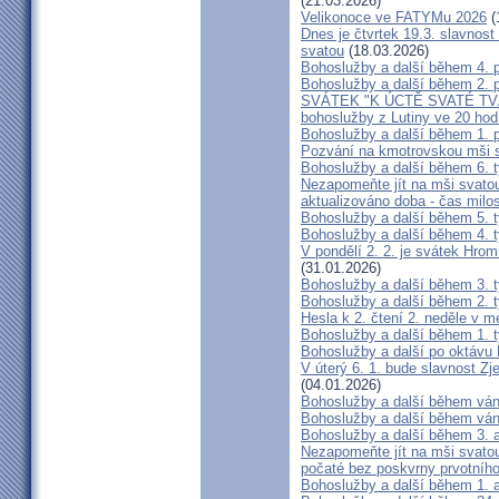
(21.03.2026)
Velikonoce ve FATYMu 2026
(
Dnes je čtvrtek 19.3. slavnos
svatou
(18.03.2026)
Bohoslužby a další během 4. 
Bohoslužby a další během 2. 
SVÁTEK "K ÚCTĚ SVATÉ TVÁŘE
bohoslužby z Lutiny ve 20 hod
Bohoslužby a další během 1. 
Pozvání na kmotrovskou mši s
Bohoslužby a další během 6. 
Nezapomeňte jít na mši svatou:
aktualizováno doba - čas milos
Bohoslužby a další během 5. 
Bohoslužby a další během 4. 
V pondělí 2. 2. je svátek Hrom
(31.01.2026)
Bohoslužby a další během 3. 
Bohoslužby a další během 2. 
Hesla k 2. čtení 2. neděle v m
Bohoslužby a další během 1. 
Bohoslužby a další po oktávu
V úterý 6. 1. bude slavnost Z
(04.01.2026)
Bohoslužby a další během vá
Bohoslužby a další během ván
Bohoslužby a další během 3. 
Nezapomeňte jít na mši svatou
počaté bez poskvrny prvotního
Bohoslužby a další během 1. 