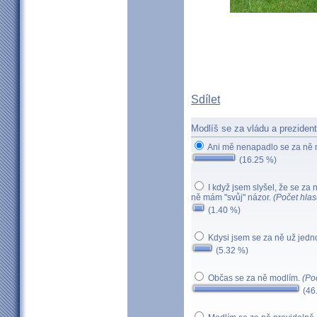
Sdílet
Modlíš se za vládu a preziden
Ani mě nenapadlo se za ně 
(16.25 %)
I když jsem slyšel, že se za
ně mám "svůj" názor.
(Počet hlas
(1.40 %)
Kdysi jsem se za ně už jedn
(5.32 %)
Občas se za ně modlím.
(Po
(46