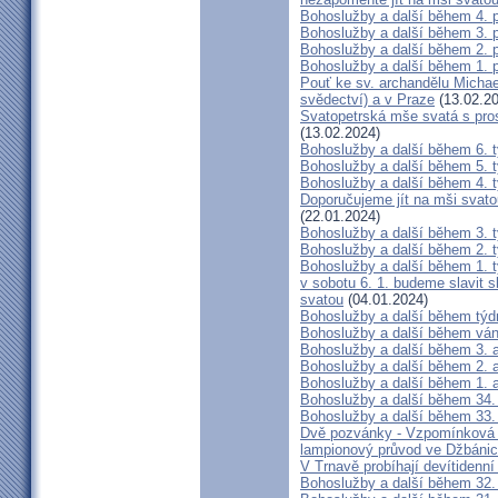
Bohoslužby a další během 4. 
Bohoslužby a další během 3. 
Bohoslužby a další během 2. 
Bohoslužby a další během 1. 
Pouť ke sv. archandělu Michael
svědectví) a v Praze
(13.02.20
Svatopetrská mše svatá s pro
(13.02.2024)
Bohoslužby a další během 6. 
Bohoslužby a další během 5. 
Bohoslužby a další během 4. 
Doporučujeme jít na mši svatou
(22.01.2024)
Bohoslužby a další během 3. 
Bohoslužby a další během 2. 
Bohoslužby a další během 1. 
v sobotu 6. 1. budeme slavit 
svatou
(04.01.2024)
Bohoslužby a další během týd
Bohoslužby a další během ván
Bohoslužby a další během 3. 
Bohoslužby a další během 2. 
Bohoslužby a další během 1. 
Bohoslužby a další během 34.
Bohoslužby a další během 33.
Dvě pozvánky - Vzpomínková s
lampionový průvod ve Džbánic
V Trnavě probíhají devítidenn
Bohoslužby a další během 32.