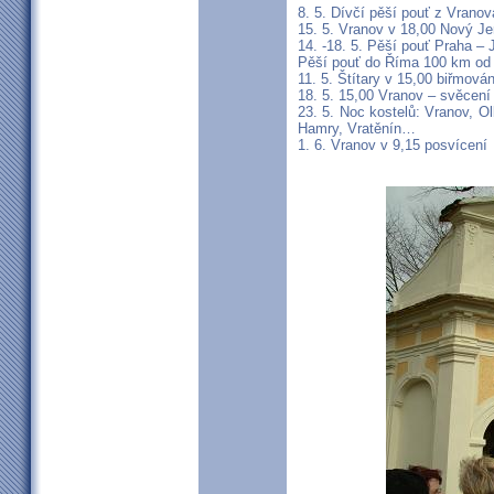
8. 5. Dívčí pěší pouť z Vranov
15. 5. Vranov v 18,00 Nový J
14. -18. 5. Pěší pouť Praha – 
Pěší pouť do Říma 100 km od 2
11. 5. Štítary v 15,00 biřmován
18. 5. 15,00 Vranov – svěcení
23. 5. Noc kostelů: Vranov, O
Hamry, Vratěnín…
1. 6. Vranov v 9,15 posvícení