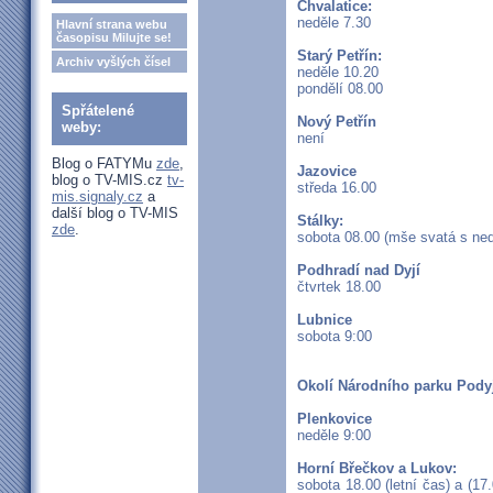
Chvalatice:
neděle 7.30
Hlavní strana webu
časopisu Milujte se!
Starý Petřín:
Archiv vyšlých čísel
neděle 10.20
pondělí 08.00
Spřátelené
Nový Petřín
weby:
není
Blog o FATYMu
zde
,
Jazovice
blog o TV-MIS.cz
tv-
středa 16.00
mis.signaly.cz
a
další blog o TV-MIS
Stálky:
zde
.
sobota 08.00 (mše svatá s nedě
Podhradí nad Dyjí
čtvrtek 18.00
Lubnice
sobota 9:00
Okolí Národního parku Pody
Plenkovice
neděle 9:00
Horní Břečkov a Lukov:
sobota 18.00 (letní čas) a (1