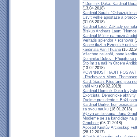
* Dominik Duka: Kardinál Beran
(13.04.2018)
Kardinál Sarah: "Odsuzuji kriz
Úsvit velké apostaze a proroc
(01.03.2018)
Kardinál Erdö: Základy demokra
Biskup Andreas Laun: "Homos
Kardinál Müller na mezinárodní
Veritatis splendor + rozhovor
(
Konec iluzí o Evropské unii ve
kardinála Van Thuâna
(15.02.2
Všechno nejlepší, pane kardiná
Dominiku Dukovi. Připojte se i
Stojím za naším Otcem Arcib
(13.02.2018)
POVINNOST HÁJIT POSVÁT
- Rozhovor s Mons. Thomase
Kard. Sarah: Křesťané jsou ne
vaši víru
(09.02.2018)
Kardinál Dominik Duka k výsl
Exorcista: Démonické aktivity
Zvolme prezidenta s Boží pom
Kardinál Burke: homosexualita
za svou nauku
(18.01.2018)
Výzva arcibiskupa. Jana Grau
Modleme se za kandidáty na pr
Graubner
(05.01.2018)
Apoštol Kristův Arcibiskup Ful
(28.12.2017)
Přání k Vánocům od našeho ot