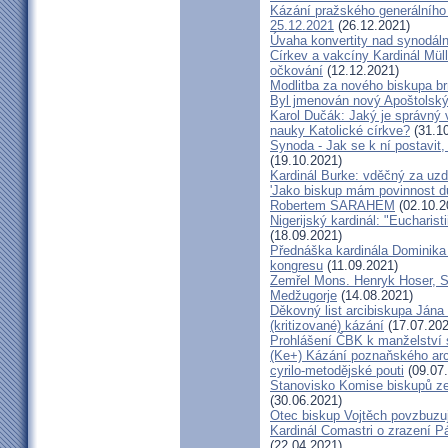
Kázání pražského generálního 
25.12.2021
(26.12.2021)
Úvaha konvertity nad synodáln
Církev a vakcíny Kardinál Müll
očkování
(12.12.2021)
Modlitba za nového biskupa b
Byl jmenován nový Apoštolský 
Karol Dučák: Jaký je správný 
nauky Katolické církve?
(31.10
Synoda - Jak se k ní postavit, 
(19.10.2021)
Kardinál Burke: vděčný za uzd
'Jako biskup mám povinnost dů
Robertem SARAHEM
(02.10.2
Nigerijský kardinál: "Eucharis
(18.09.2021)
Přednáška kardinála Dominika
kongresu
(11.09.2021)
Zemřel Mons. Henryk Hoser, SA
Medžugorje
(14.08.2021)
Děkovný list arcibiskupa Ján
(kritizované) kázání
(17.07.202
Prohlášení ČBK k manželství 
(Ke+) Kázání poznaňského arc
cyrilo-metodějské pouti
(09.07
Stanovisko Komise biskupů zem
(30.06.2021)
Otec biskup Vojtěch povzbuzu
Kardinál Comastri o zrazení 
(22.04.2021)