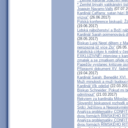
* Zemřel kardinál Joachim Mei
* Zemřel bývalý vatikánský ti
Joaquin Navarro-Valls
(07.07.2
Kardinál Caffarra: satan hází B
výzva"
(26.06.2017)
Polská konference biskupů: Žá
(19.06.2017)
Lidská náboženství a Boží ná
Kardinál Sarah pojmenovává dik
(28.05.2017)
Biskup Luigi Negri dětem z Ma
nerozezná již více Zlo"
(26.05.
Katolická církev k rodině v če
EXKLUZIVNĚ! interview s kar
zmatek a se zmatkem přijde ro
Papežův vyslanec kritizuje úsi
Přípravný dokument XV. řádné
(19.04.2017)
Kardinál Sarah: Benedikt XVI
Muži minulosti a muži budoucno
Kardinál Vlk odešel
(22.03.201
Biskup Schneider: Pokud mi bi
odmítnout"
(21.03.2017)
Rekviem za kardinála Milosla
Slovenští biskupové rozhodli
Srdci Ježíšovu a Neposkvrně
Analýza problematiky CON
dvou formách ŘÍMSKEHO RITU
Analýza problematiky CON
dvou formách ŘÍMSKÉHO RIT