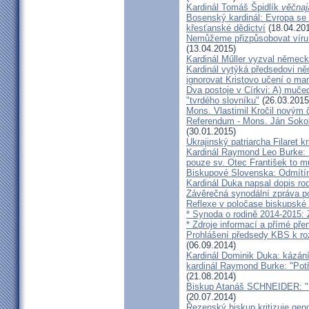
Kardinál Tomáš Špidlík
věčnaj
Bosenský kardinál: Evropa se
křesťanské dědictví
(18.04.20
Nemůžeme přizpůsobovat víru d
(13.04.2015)
Kardinál Műller vyzval němec
Kardinál vytýká předsedovi 
ignorovat Kristovo učení o ma
Dva postoje v Církvi: A) muče
"tvrdého slovníku"
(26.03.2015
Mons. Vlastimil Kročil novým
Referendum - Mons. Ján Sokol:
(30.01.2015)
Ukrajinský patriarcha Filaret kr
Kardinál Raymond Leo Burke: 
pouze sv. Otec František to m
Biskupové Slovenska: Odmítíme
Kardinál Duka napsal dopis r
Závěrečná synodální zpráva p
Reflexe v poločase biskupské
* Synoda o rodině 2014-2015: 
* Zdroje informací a přímé pře
Prohlášení předsedy KBS k ro
(06.09.2014)
Kardinál Dominik Duka: kázání
kardinál Raymond Burke: "Pot
(21.08.2014)
Biskup Atanáš SCHNEIDER: "Na
(20.07.2014)
Řezenský biskup kritizuje gen