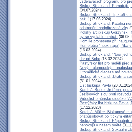
vzdělávacích programů pro pře
Biskup Strickland: Pamatujte,
(04.07.2024)
Biskup Strickland: Ti, kteří ch
nežijí
(17.06.2024)
Biskup Strickland: Katolíci ne
odstranění nadpřirozené víry
(0
Polský arcibiskup Górzyński: 
by se vyplatilo umírat!
(06.05.
Homilie pronesena při inaugur
Homofobie "neexistuje", říká 
(16.03.2024)
Biskup Strickland: "Naší jedin
dar od Boha
(15.02.2024)
Pastýřský list pro neděli pře
Novým olomouckým arcibiskup
Litoměřická diecéze má novéh
Biskup Strickland: „Bratři a se
(31.01.2024)
List biskupa Pavla
(28.01.2024
Kardinál Burke: Je třeba „opr
Ježíšových slov proti rozvodu
Videolist brněnské diecéze "
Pastýřský list biskupa Pav
(17.12.2023)
Kardinál Müller: Biskupové mus
přizpůsobovat politickým elitá
Biskup Strickland: Připoutejte
nepokojů v našem světě
(01.1
Biskup Strickland: Sexuální ak