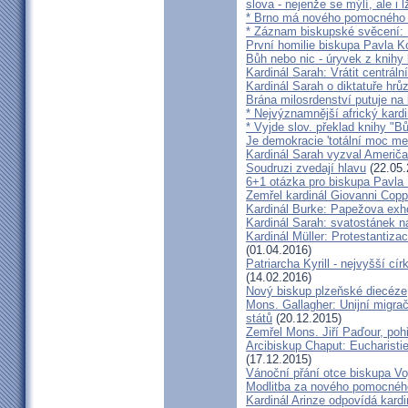
slova - nejenže se mýlí, ale i l
* Brno má nového pomocného b
* Záznam biskupské svěcení: B
První homilie biskupa Pavla K
Bůh nebo nic - úryvek z knihy
Kardinál Sarah: Vrátit centrální
Kardinál Sarah o diktatuře hr
Brána milosrdenství putuje na
* Nejvýznamnější africký kardi
* Vyjde slov. překlad knihy "B
Je demokracie 'totální moc me
Kardinál Sarah vyzval Američ
Soudruzi zvedají hlavu
(22.05.
6+1 otázka pro biskupa Pavla
Zemřel kardinál Giovanni Cop
Kardinál Burke: Papežova exh
Kardinál Sarah: svatostánek n
Kardinál Müller: Protestantiza
(01.04.2016)
Patriarcha Kyrill - nejvyšší cí
(14.02.2016)
Nový biskup plzeňské diecéze
Mons. Gallagher: Unijní migrač
států
(20.12.2015)
Zemřel Mons. Jiří Paďour, poh
Arcibiskup Chaput: Eucharisti
(17.12.2015)
Vánoční přání otce biskupa Vo
Modlitba za nového pomocnéh
Kardinál Arinze odpovídá kardi