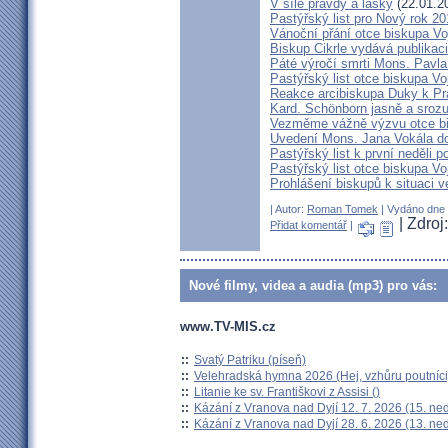
V síle pravdy a lásky
(22.01.2
Pastýřský list pro Nový rok 2
Vánoční přání otce biskupa V
Biskup Cikrle vydává publikac
Páté výročí smrti Mons. Pavla
Pastýřský list otce biskupa V
Reakce arcibiskupa Duky k Pr
Kard. Schönborn jasně a srozu
Vezměme vážně výzvu otce b
Uvedení Mons. Jana Vokála d
Pastýřský list k první neděli p
Pastýřský list otce biskupa Vo
Prohlášení biskupů k situaci v
| Autor:
Roman Tomek
| Vydáno dne 2
| Zdroj
Přidat komentář
|
Nové filmy, videa a audia (mp3) pro vás:
www.TV-MIS.cz
::
Svatý Patriku (píseň)
::
Velehradská hymna 2026 (Hej, vzhůru poutníci
::
Litanie ke sv. Františkovi z Assisi ()
::
Kázání z Vranova nad Dyjí 12. 7. 2026 (15. ne
::
Kázání z Vranova nad Dyjí 28. 6. 2026 (13. ne