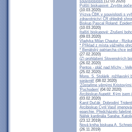
souvisloslosti
(12.03.2020)
Polští biskupové: Zvyšte poče
(10.03.2020)
Výzva ČBK v souvislosti s vy
zdravotnictví ČR ohledně shr
Biskup Pascal Roland: Epidem
(10.03.2020)
Italští biskupové: Zrušení boh
(09.03.2020)
Vladyka Milan Chautur - Rizika
* Příklad z místa vážného o
* Benátský patriarcha chce je
(27.02.2020)
(Z) prohlášení Slovenských b
(26.02.2020)
Pentos - pláč nad hříchy - Ve
(25.02.2020)
Mons. S. Stolárik, rožňavský
správně!
(08.02.2020)
'Zůstaňme věrnými Kristovými 
'Pochodem'
(04.02.2020)
Arcibiskup Aupetit: Kým jsem 
(03.02.2020)
Karol Dučák: Dobrodiní Triden
Arcibiskup Cyril Vasiľ jmenov
eparchie. Předcházelo falešné
Nářek kardinála Saraha: Katoli
(23.12.2019)
Nová kniha biskupa A. Schneid
(26.11.2019)