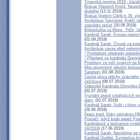
Trnavská novéna 2019 - kázá
Biskup Vlastimil Kročil: Nesp
druhého
(13.11.2019)
Biskup Vojtěch Cikrle k 30. v
Arcibiskup Tasmánie: Kněží n
zpovědní pečeť
(20.09.2019)
Bohoslužba za Mons. ThDr. Ja
Kardinál Sarah: Evropa nepozn
(01.09.2019)
Kardinál Sarah: Človek na kol
Arcibiskup varuje před veřejn
* Prohlášení předsedy polskéh
* Připojení se kardinála Domi
Promluvy ze mší svatých na Ml
Mou povinností jakožto biskup
Sarahem
(01.08.2019)
Cenná slova útěchy vzácného 
Ježíšova
(08.07.2019)
Odpověď Kardinála Dominika D
(02.07.2019)
Vyznání pravd vztahujících se
doby.
(02.07.2019)
Kardinál Sarah: Svět i církev u
(26.06.2019)
Dopis kard. Duky primátoru Hř
Postačí, když bude papež Fran
Kardinálové a biskupové vydali 
24/2019)
(17.06.2019)
Kardinál Sarah: Nestaňme se m
Kardinál Ouellet: Evropskou k