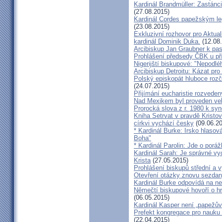
Kardinál Brandmüller: Zastánci
(27.08.2015)
Kardinál Cordes papežským l
(23.08.2015)
Exkluzivní rozhovor pro Aktual
kardinál Dominik Duka.
(12.08
Arcibiskup Jan Graubner k pa
Prohlášení předsedy ČBK u pří
Nigerijští biskupové: "Nepodl
Arcibiskup Detroitu: Kázat pro
Polský episkopát hluboce rozča
(24.07.2015)
Přijímání eucharistie rozveden
Nad Mexikem byl proveden ve
Prorocká slova z r. 1980 k syn
Kniha Setrvat v pravdě Kristov
církvi vychází česky
(09.06.20
* Kardinál Burke: Irsko hlaso
Boha"
* Kardinál Parolin: Jde o poráž
Kardinál Sarah: Je správné vy
Krista
(27.05.2015)
Prohlášení biskupů střední a 
Otevření otázky znovu sezdan
Kardinál Burke odpovídá na ne
Němečtí biskupové hovoří o hr
(06.05.2015)
Kardinál Kasper není „papežův
Prefekt kongregace pro nauku 
(22.04.2015)