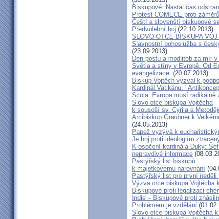
Biskupové: Nastal čas odstran
Protest COMECE proti záměr
Čeští a slovenští biskupové s
Předvolební boj
(22.10.2013)
SLOVO OTCE BISKUPA VOJ
Slavnostní bohoslužba s česk
(23.09.2013)
Den postu a modliteb za mír v 
Světla a stíny v Evropě. Od Ec
evangelizace.
(20.07.2013)
Biskup Vojtěch vyzval k podpoř
Kardinál Vatikánu: "Antikonce
Scola: Evropa musí radikálně z
Slovo otce biskupa Vojtěcha
k sousoší sv. Cyrila a Metodě
Arcibiskup Graubner k Velkém
(24.05.2013)
Papež vyzývá k eucharistick
Je boj proti ideologiím ztracen
K osočení kardinála Duky: Šéf
nepravdivé informace
(08.03.2
Pastýřský list biskupů
k majetkovému narovnání
(04.
Pastýřský list pro první neděli
Výzva otce biskupa Vojtěcha 
Biskupové proti legalizaci ch
Indie – Biskupové proti znásil
Problémem je vzdělání
(01.02.
Slovo otce biskupa Vojtěcha 