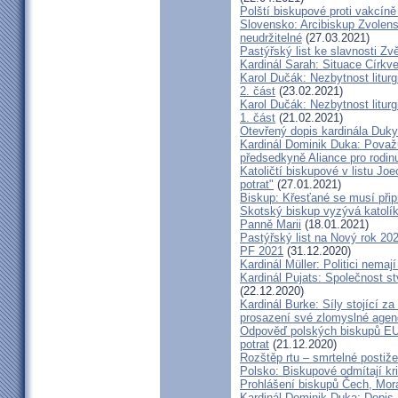
Polští biskupové proti vakcíně
Slovensko: Arcibiskup Zvolens
neudržitelné
(27.03.2021)
Pastýřský list ke slavnosti Z
Kardinál Sarah: Situace Církve
Karol Dučák: Nezbytnost litur
2. část
(23.02.2021)
Karol Dučák: Nezbytnost litur
1. část
(21.02.2021)
Otevřený dopis kardinála Duky
Kardinál Dominik Duka: Považu
předsedkyně Aliance pro rodin
Katoličtí biskupové v listu Jo
potrat"
(27.01.2021)
Biskup: Křesťané se musí přip
Skotský biskup vyzývá katolík
Panně Marii
(18.01.2021)
Pastýřský list na Nový rok 20
PF 2021
(31.12.2020)
Kardinál Müller: Politici nema
Kardinál Pujats: Společnost st
(22.12.2020)
Kardinál Burke: Síly stojící 
prosazení své zlomyslné agend
Odpověď polských biskupů EU p
potrat
(21.12.2020)
Rozštěp rtu – smrtelné postiž
Polsko: Biskupové odmítají kr
Prohlášení biskupů Čech, Mor
Kardinál Dominik Duka: Dopis