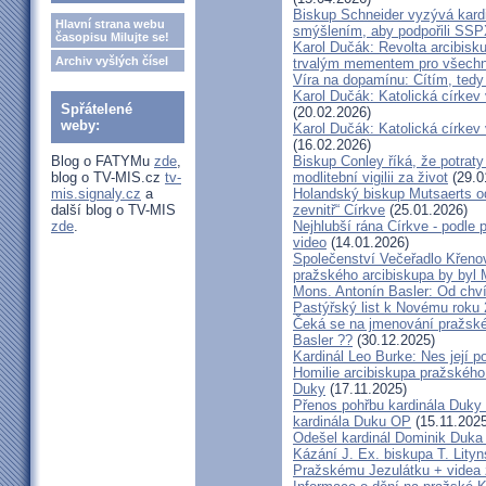
Biskup Schneider vyzývá kardi
Hlavní strana webu
smýšlením, aby podpořili SS
časopisu Milujte se!
Karol Dučák: Revolta arcibisk
Archiv vyšlých čísel
trvalým mementem pro všechny
Víra na dopamínu: Cítím, ted
Karol Dučák: Katolická církev v
Spřátelené
(20.02.2026)
weby:
Karol Dučák: Katolická církev v
(16.02.2026)
Blog o FATYMu
zde
,
Biskup Conley říká, že potrat
blog o TV-MIS.cz
tv-
modlitební vigilii za život
(29.0
mis.signaly.cz
a
Holandský biskup Mutsaerts ods
další blog o TV-MIS
zevnitř“ Církve
(25.01.2026)
zde
.
Nejhlubší rána Církve - podle
video
(14.01.2026)
Společenství Večeřadlo Křeno
pražského arcibiskupa by byl 
Mons. Antonín Basler: Od chvíl
Pastýřský list k Novému roku
Čeká se na jmenování pražské
Basler ??
(30.12.2025)
Kardinál Leo Burke: Nes její p
Homilie arcibiskupa pražského
Duky
(17.11.2025)
Přenos pohřbu kardinála Duky
kardinála Duku OP
(15.11.2025
Odešel kardinál Dominik Duka 
Kázání J. Ex. biskupa T. Lity
Pražskému Jezulátku + videa 