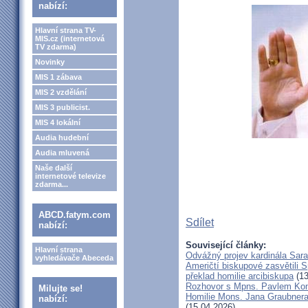
nabízí:
Hlavní strana TV-
MIS.cz (internetová
TV zdarma)
Novinky
MIS 1 zábava
MIS 2 vzdělání
MIS 3 publicist.
MIS 4 lokální
Audia hudební
Audia mluvená
Naše další
internetové televize
zdarma...
ABCD.fatym.com
Sdílet
nabízí:
Související články:
Hlavní strana
Odvážný projev kardinála Sar
vyhledávače Abeceda
Američtí biskupové zasvětili 
překlad homilie arcibiskupa
(13
Rozhovor s Mpns. Pavlem Ko
Milujte se!
Homilie Mons. Jana Graubnera 
nabízí:
(15.04.2026)