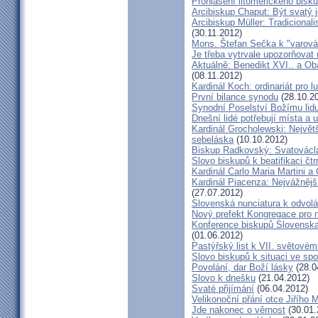
Prohlášení litoměřického bis
Arcibiskup Chaput: Být svatý j
Arcibiskup Müller: Tradicional
(30.11.2012)
Mons. Štefan Sečka k "varován
Je třeba vytrvale upozorňovat
Aktuálně: Benedikt XVI.. a Ob
(08.11.2012)
Kardinál Koch: ordinariát pro l
První bilance synodu
(28.10.2
Synodní Poselství Božímu lid
Dnešní lidé potřebují místa a u
Kardinál Grocholewski: Největ
sebeláska
(10.10.2012)
Biskup Radkovský: Svatováclavs
Slovo biskupů k beatifikaci čt
Kardinál Carlo Maria Martini a
Kardinál Piacenza: Nejvážněj
(27.07.2012)
Slovenská nunciatura k odvol
Nový prefekt Kongregace pro 
Konference biskupů Slovenska
(01.06.2012)
Pastýřský list k VII. světovém
Slovo biskupů k situaci ve spo
Povolání, dar Boží lásky
(28.0
Slovo k dnešku
(21.04.2012)
Svaté přijímání
(06.04.2012)
Velikonoční přání otce Jiřího 
Jde nakonec o věrnost
(30.01.