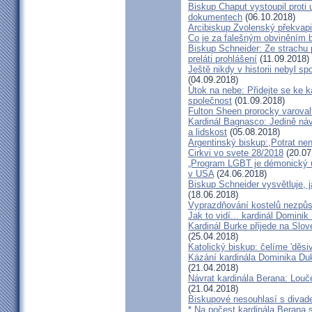
Biskup Chaput vystoupil proti
dokumentech
(06.10.2018)
Arcibiskup Zvolenský překvapil
Co je za falešným obviněním 
Biskup Schneider: Ze strachu 
preláti prohlášení
(11.09.2018)
Ještě nikdy v historii nebyl s
(04.09.2018)
Útok na nebe: Přidejte se ke k
společnost
(01.09.2018)
Fulton Sheen prorocky varoval 
Kardinál Bagnasco: Jedině náv
a lidskost
(05.08.2018)
Argentinský biskup:,Potrat není
Cirkvi vo svete 28/2018
(20.07
„Program LGBT je démonický út
v USA
(24.06.2018)
Biskup Schneider vysvětluje, 
(18.06.2018)
Vyprazdňování kostelů nezpůso
Jak to vidí... kardinál Domini
Kardinál Burke přijede na Slov
(25.04.2018)
Katolický biskup: čelíme 'děs
Kázání kardinála Dominika Duky
(21.04.2018)
Návrat kardinála Berana: Lo
(21.04.2018)
Biskupové nesouhlasí s divadel
* Na počest kardinála Berana 