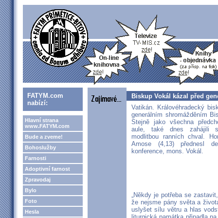
FATYM.com
Biskup Vokál kázal před ge
nabízí:
Vatikán. Královéhradecký bis
generálním shromážděním Bis
Hlavní strana
Stejně jako všechna předch
www.FATYM.com
aule, také dnes zahájili 
modlitbou ranních chval. Ho
Bude a zveme!
Amose (4,13) přednesl de
Bohoslužby
konference, mons. Vokál.
Farnosti
Adoptivní farnost
Zpravodaj
Bylo
„Někdy je potřeba se zastavi
Foto
že nejsme pány světa a život
uslyšet sílu větru a hlas vodst
Hesla
liturgická památka připadla na