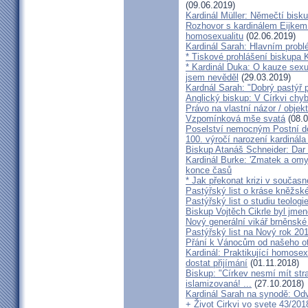
(09.06.2019)
Kardinál Müller: Němečtí bisk
Rozhovor s kardinálem Eijkem:
homosexualitu
(02.06.2019)
Kardinál Sarah: Hlavním probl
* Tiskové prohlášení biskupa K
* Kardinál Duka: O kauze sexu
jsem nevěděl
(29.03.2019)
Kardnál Sarah: "Dobrý pastýř p
Anglický biskup: V Církvi chybí
Právo na vlastní názor / objek
Vzpomínková mše svatá
(08.0
Poselství nemocným Postní d
100. výročí narození kardinála
Biskup Atanáš Schneider: Dar
Kardinál Burke: 'Zmatek a omy
konce časů
* Jak překonat krizi v současn
Pastýřský list o kráse kněžsk
Pastýřský list o studiu teologi
Biskup Vojtěch Cikrle byl jmen
Nový generální vikář brněnské
Pastýřský list na Nový rok 20
Přání k Vánocům od našeho ot
Kardinál: Praktikující homosex
dostat přijímání
(01.11.2018)
Biskup: "Církev nesmí mít str
islamizovaná! ...
(27.10.2018)
Kardinál Sarah na synodě: Odvá
+ Život Cirkvi vo svete 43/201