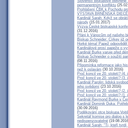
Slovenští biskupové otevřeně:
permanentním konfliktu
(25.02
Prohlášení ČBK k Pochodu pro 
VÝSTAVA BRNĚNSKÁ DIECÉ
Kardinál Sarah: Když se obrát
národy
(15.01.2017)
Výzva České biskupské konfer
(31.12.2016)
Přání k Vánocům od našeho b
Biskup Schneider: Církev již 
Horké téma! Papež odpověděl 
Kardinálové prosí papeže o vys
Kardinál Burke varuje před d
Biskup Schneider o soužití p
(08.11.2016)
Připomínka reformace jako hi
než k oslavám
(30.10.2016)
Proč koncil ve 20. století? (4. 
Proč koncil ve 20. století? (3. 
Kardinál Parolin: lidská svobo
jeho svědomí
(23.10.2016)
Proč koncil ve 20. století? (2. 
Proč koncil ve 20. století? (1. 
Kardinál Raymond Burke v Čes
Kardinál Dominik Duka: Potře
(30.09.2016)
Poděkování otce biskupa Vojt
Sekretář komise pro dialog s l
nedispenzovatelné
(19.08.2016
Kardinál Sarah: "Ti, kteří tvrd