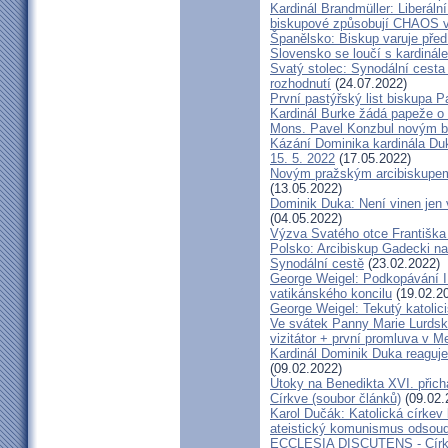
Kardinál Brandmüller: Liberální
biskupové způsobují CHAOS v 
Španělsko: Biskup varuje před
Slovensko se loučí s kardin
Svatý stolec: Synodální cesta
rozhodnutí
(24.07.2022)
První pastýřský list biskupa P
Kardinál Burke žádá papeže o
Mons. Pavel Konzbul novým b
Kázání Dominika kardinála Duky
15. 5. 2022
(17.05.2022)
Novým pražským arcibiskupem
(13.05.2022)
Dominik Duka: Není vinen jen vo
(04.05.2022)
Výzva Svatého otce Františka
Polsko: Arcibiskup Gadecki na
Synodální cestě
(23.02.2022)
George Weigel: Podkopávání II
vatikánského koncilu
(19.02.2
George Weigel: Tekutý katoli
Ve svátek Panny Marie Lurdské
vizitátor + první promluva v M
Kardinál Dominik Duka reaguje
(09.02.2022)
Útoky na Benedikta XVI. přichá
Církve (soubor článků)
(09.02.
Karol Dučák: Katolická círke
ateistický komunismus odsoud
ECCLESIA DISCUTENS - Církev