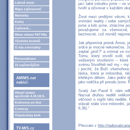
Lidové misie
jací také vskutku jsme – ve v
tvořit a oživovat v každém ok
Mapa zajímavostí
Marianky
Život mezi umělými věcmi, kt
vnímání reality i sebe samý
Knihy
jsme a kdo jsme, ztrácíme p
Zajímavé...
považujeme za všemocné, 
bezmocné, což rovněž nejsme
Mimo oblast FATYMu
Výzdoba kostelů
Jak připomíná prorok Ámos, js
srdce je mocné nekonečna. Js
O nás a kontakty
zeptat „proč?“ a vnímat ve sv
Tomu, který stvořil svět, s
Personalizace
veškerým stvořením – které
svému Stvořiteli než my – my 
15 nejčtenějších
i pocítit, že Boží všemohouc
láska, která je milosrdná, n
křehkým dětem. Jako jediní do
AMIMS.net
jako rodička při porodu (srov. 
nabízí:
Svatý Jan Pavel II. nám odká
Hlavní strana
Nazval druhou neděli veliko
apoštolát A.M.I.M.S.
věčnost o vigílii této neděl
Knihovna on-line
stávali stále více milosrdní, 
6,36).“
Comicsy
Objednávky knih
Převzato z
http://radiovatican
TV-MIS.cz