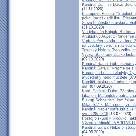
Kardinál Dominik Duka: Běloh
(11.11.2020)
Biskupové Polska: "S bolestí 
pokoj (na základě listu Efesa
Slovo brněnského biskupa Vojt
(31.10.2020)
Vladyka Ján Babjak: Buďme vy
Arcibiskup Aupetit: Pandemie s
V předvečer svátku sv. Jana Pa
na všechny věřící s následují
Texaský biskup: Tyto volby jso
Výzva Stálé rady České bisku
(09.10.2020)
Kardinál Sarah: Bůh nechce vy
Kardinál Sarah: "Vraťme se s r
Burácející homilie vladyky Cyri
mučedníky nebo mučitele
(07.
Katoličtí biskupové odsuzují v
dětí
(07.09.2020)
Kard. Dominik Duka: Pár slov 
Libanon: Maronitský patriarch
Biskup Schneider: Usmiřujme J
Milan Šášik: Mám pocit, že n
Kardinál Napier ostře kritizuje
svete 28/2020)
(13.07.2020)
Postoj biskupů k produkci nakl
Výzva kardinálů - VERITAS L
Kardinál Sarah: Nelze přistoup
(04.05.2020)