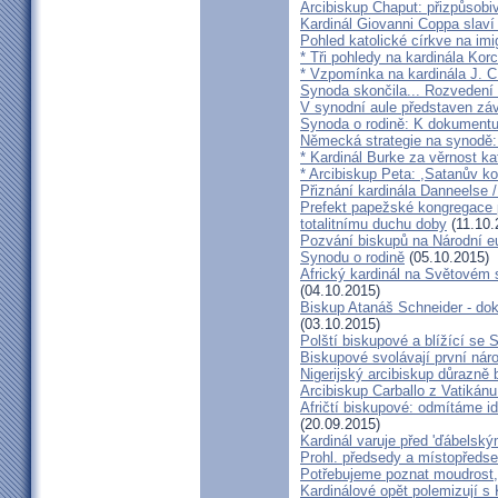
Arcibiskup Chaput: přizpůsobi
Kardinál Giovanni Coppa slav
Pohled katolické církve na imi
* Tři pohledy na kardinála Kor
* Vzpomínka na kardinála J. C
Synoda skončila... Rozvedení p
V synodní aule představen z
Synoda o rodině: K dokumentu
Německá strategie na synodě: 
* Kardinál Burke za věrnost ka
* Arcibiskup Peta: ,Satanův kou
Přiznání kardinála Danneelse /
Prefekt papežské kongregace 
totalitnímu duchu doby
(11.10.
Pozvání biskupů na Národní e
Synodu o rodině
(05.10.2015)
Africký kardinál na Světovém 
(04.10.2015)
Biskup Atanáš Schneider - d
(03.10.2015)
Polští biskupové a blížící se
Biskupové svolávají první nár
Nigerijský arcibiskup důrazně 
Arcibiskup Carballo z Vatikánu
Afričtí biskupové: odmítáme i
(20.09.2015)
Kardinál varuje před 'ďábelsk
Prohl. předsedy a místopředse
Potřebujeme poznat moudrost, 
Kardinálové opět polemizují s