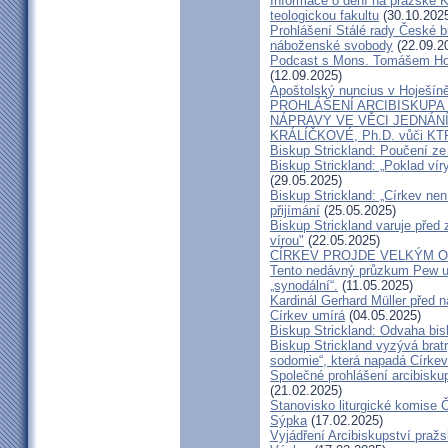
Informace o dění na pražské Ka
teologickou fakultu
(30.10.202
Prohlášení Stálé rady České b
náboženské svobody
(22.09.2
Podcast s Mons. Tomášem Ho
(12.09.2025)
Apoštolský nuncius v Hoješín
PROHLÁŠENÍ ARCIBISKUPA
NÁPRAVY VE VĚCI JEDNÁNÍ
KRÁLÍČKOVÉ, Ph.D. vůči KT
Biskup Strickland: Poučení 
Biskup Strickland: „Poklad ví
(29.05.2025)
Biskup Strickland: „Církev nen
přijímání
(25.05.2025)
Biskup Strickland varuje před 
vírou"
(22.05.2025)
CÍRKEV PROJDE VELKÝM O
Tento nedávný průzkum Pew uk
„synodální“.
(11.05.2025)
Kardinál Gerhard Müller před 
Církev umírá
(04.05.2025)
Biskup Strickland: Odvaha bi
Biskup Strickland vyzývá bratry
sodomie“, která napadá Církev
Společné prohlášení arcibisk
(21.02.2025)
Stanovisko liturgické komise
Sýpka
(17.02.2025)
Vyjádření Arcibiskupství pra