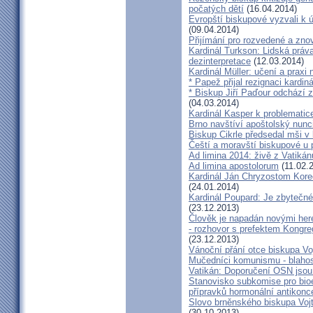
počatých dětí
(16.04.2014)
Evropští biskupové vyzvali k 
(09.04.2014)
Přijímání pro rozvedené a zn
Kardinál Turkson: Lidská práva 
dezinterpretace
(12.03.2014)
Kardinál Müller: učení a praxi 
* Papež přijal rezignaci kardin
* Biskup Jiří Paďour odchází 
(04.03.2014)
Kardinál Kasper k problemati
Brno navštíví apoštolský nun
Biskup Cikrle předsedal mši v 
Čeští a moravští biskupové u 
Ad limina 2014: živě z Vatik
Ad limina apostolorum
(11.02.
Kardinál Ján Chryzostom Kore
(24.01.2014)
Kardinál Poupard: Je zbytečné 
(23.12.2013)
Člověk je napadán novými he
- rozhovor s prefektem Kongre
(23.12.2013)
Vánoční přání otce biskupa Vo
Mučedníci komunismu - blahos
Vatikán: Doporučení OSN jsou
Stanovisko subkomise pro bioe
přípravků hormonální antikon
Slovo brněnského biskupa Vojt
(30.10.2013)