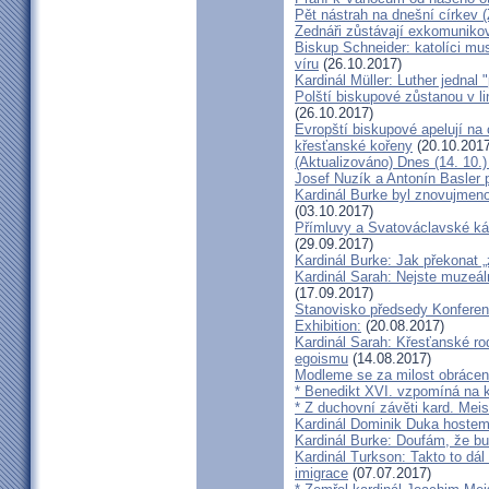
Pět nástrah na dnešní církev (
Zednáři zůstávají exkomunikova
Biskup Schneider: katolíci mus
víru
(26.10.2017)
Kardinál Müller: Luther jednal
Polští biskupové zůstanou v li
(26.10.2017)
Evropští biskupové apelují na 
křesťanské kořeny
(20.10.2017
(Aktualizováno) Dnes (14. 10.)
Josef Nuzík a Antonín Basler
Kardinál Burke byl znovujmen
(03.10.2017)
Přímluvy a Svatováclavské káz
(29.09.2017)
Kardinál Burke: Jak překonat 
Kardinál Sarah: Nejste muzeální
(17.09.2017)
Stanovisko předsedy Konfere
Exhibition:
(20.08.2017)
Kardinál Sarah: Křesťanské ro
egoismu
(14.08.2017)
Modleme se za milost obrácení
* Benedikt XVI. vzpomíná na k
* Z duchovní závěti kard. Mei
Kardinál Dominik Duka hoste
Kardinál Burke: Doufám, že bud
Kardinál Turkson: Takto to dál
imigrace
(07.07.2017)