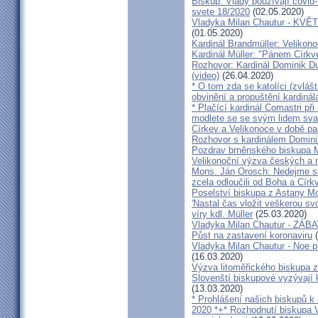
Biskup: Vlády používají covid-
svete 18/2020
(02.05.2020)
Vladyka Milan Chautur - KVĚT
(01.05.2020)
Kardinál Brandmüller: Velikon
Kardinál Müller: "Pánem Církve
Rozhovor: Kardinál Dominik 
(video)
(26.04.2020)
* O tom zda se katolíci (zvláš
obvinění a propuštění kardinál
* Plačící kardinál Comastri při
modlete se se svým lidem sva
Církev a Velikonoce v době p
Rozhovor s kardinálem Domin
Pozdrav brněnského biskupa M
Velikonoční výzva českých a
Mons. Ján Orosch: Nedejme se 
zcela odloučili od Boha a Církv
Poselství biskupa z Astany M
'Nastal čas vložit veškerou sv
víry kdl. Müller
(25.03.2020)
Vladyka Milan Chautur - ZÁ
Půst na zastavení koronaviru
(
Vladyka Milan Chautur - Noe p
(16.03.2020)
Výzva litoměřického biskupa z
Slovenští biskupové vyzývají 
(13.03.2020)
* Prohlášení našich biskupů k
2020 *+* Rozhodnutí biskupa V