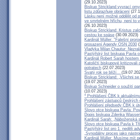
(29.10.2023)
Biskup Strickland vyvrací omyl
listu zdůrazňuje obrácení
(27.1
Lásku není možné oddělit od p
ve smrtelném hříchu, není to 
(26.10.2023)
Biskup Strickland: Kristus zalo
cestou ke spáse
(30.09.2023)
Kardinál Müller: "Falešní pror
prosazení Agendy OSN 2030
(
Vladyka Milan Chautur: Nezra
Pastýřský list biskupa Pavla o
Kardinál Robert Sarah hostem 
Katoličtí biskupové kritizovali
potratech
(22.07.2023)
Svatý rok se blíží...
(19.07.20
Biskup Strickland: „Všichni se
(19.07.2023)
Biskup Schneider o soužití p
(10.07.2023)
* Prohlášení ČBK k aktuálnímu
Prohlášení zástupců českých c
Prohlášení předsedy ČBK k út
Slovo otce biskupa Pavla: Pov
Dopis biskupa Zdenka Wasserb
Kardinál Sarah: „Náboženská 
Slovo otce biskupa Pavla k Tří
Pastýřský list pro 1. neděli ad
„Synodálny proces jako nástro
Kardinál Müller: Musíme mít p