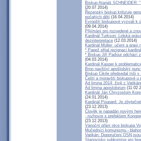
Biskup Atanáš SCHNEIDER: "Na
(20.07.2014)
Řezenský biskup kritizuje gen
počatých dětí
(16.04.2014)
Evropští biskupové vyzvali k 
(09.04.2014)
Přijímání pro rozvedené a zn
Kardinál Turkson: Lidská práva 
dezinterpretace
(12.03.2014)
Kardinál Müller: učení a praxi 
* Papež přijal rezignaci kardin
* Biskup Jiří Paďour odchází 
(04.03.2014)
Kardinál Kasper k problemati
Brno navštíví apoštolský nun
Biskup Cikrle předsedal mši v 
Čeští a moravští biskupové u 
Ad limina 2014: živě z Vatik
Ad limina apostolorum
(11.02.
Kardinál Ján Chryzostom Kore
(24.01.2014)
Kardinál Poupard: Je zbytečné 
(23.12.2013)
Člověk je napadán novými he
- rozhovor s prefektem Kongre
(23.12.2013)
Vánoční přání otce biskupa Vo
Mučedníci komunismu - blahos
Vatikán: Doporučení OSN jsou
Stanovisko subkomise pro bioe