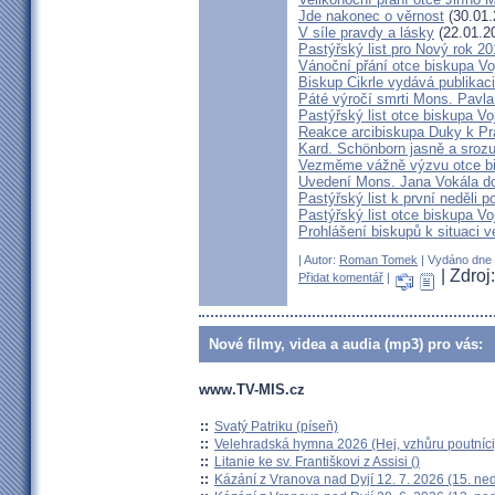
Jde nakonec o věrnost
(30.01.
V síle pravdy a lásky
(22.01.2
Pastýřský list pro Nový rok 2
Vánoční přání otce biskupa V
Biskup Cikrle vydává publikac
Páté výročí smrti Mons. Pavla
Pastýřský list otce biskupa V
Reakce arcibiskupa Duky k Pr
Kard. Schönborn jasně a srozu
Vezměme vážně výzvu otce b
Uvedení Mons. Jana Vokála d
Pastýřský list k první neděli p
Pastýřský list otce biskupa Vo
Prohlášení biskupů k situaci v
| Autor:
Roman Tomek
| Vydáno dne 3
| Zdroj
Přidat komentář
|
Nové filmy, videa a audia (mp3) pro vás:
www.TV-MIS.cz
::
Svatý Patriku (píseň)
::
Velehradská hymna 2026 (Hej, vzhůru poutníci
::
Litanie ke sv. Františkovi z Assisi ()
::
Kázání z Vranova nad Dyjí 12. 7. 2026 (15. ne