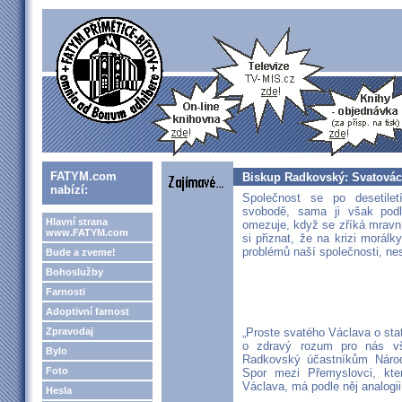
FATYM.com
Biskup Radkovský: Svatovácla
nabízí:
Společnost se po desetilet
svobodě, sama ji však pod
Hlavní strana
omezuje, když se zříká mrav
www.FATYM.com
si přiznat, že na krizi morál
problémů naší společnosti, ne
Bude a zveme!
Bohoslužby
Farnosti
Adoptivní farnost
Zpravodaj
„Proste svatého Václava o sta
o zdravý rozum pro nás vše
Bylo
Radkovský účastníkům Národn
Foto
Spor mezi Přemyslovci, kter
Václava, má podle něj analogi
Hesla