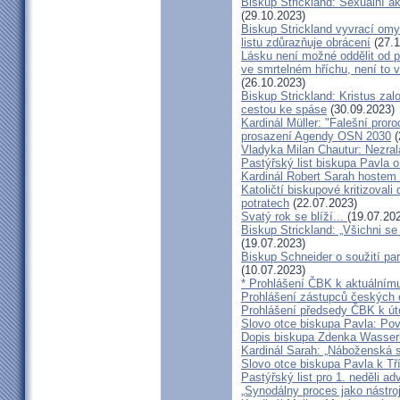
Biskup Strickland: Sexuální ak
(29.10.2023)
Biskup Strickland vyvrací omyl
listu zdůrazňuje obrácení
(27.1
Lásku není možné oddělit od p
ve smrtelném hříchu, není to 
(26.10.2023)
Biskup Strickland: Kristus zalo
cestou ke spáse
(30.09.2023)
Kardinál Müller: "Falešní pror
prosazení Agendy OSN 2030
(
Vladyka Milan Chautur: Nezra
Pastýřský list biskupa Pavla o
Kardinál Robert Sarah hostem 
Katoličtí biskupové kritizovali
potratech
(22.07.2023)
Svatý rok se blíží...
(19.07.20
Biskup Strickland: „Všichni se
(19.07.2023)
Biskup Schneider o soužití p
(10.07.2023)
* Prohlášení ČBK k aktuálnímu
Prohlášení zástupců českých c
Prohlášení předsedy ČBK k út
Slovo otce biskupa Pavla: Pov
Dopis biskupa Zdenka Wasserb
Kardinál Sarah: „Náboženská 
Slovo otce biskupa Pavla k Tří
Pastýřský list pro 1. neděli ad
„Synodálny proces jako nástro