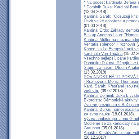
* Na počest kardinála Berana 
* Dominik Duka: Kardinál Beran
(13.04.2018)
Kardinál Sarah: "Odsuzuji kriz
Úsvit velké apostaze a proroc
(01.03.2018)
Kardinál Erdö: Základy demokra
Biskup Andreas Laun: "Homos
Kardinál Müller na mezinárodní
Veritatis splendor + rozhovor
(
Konec iluzí o Evropské unii ve
kardinála Van Thuâna
(15.02.2
Všechno nejlepší, pane kardiná
Dominiku Dukovi. Připojte se i
Stojím za naším Otcem Arcib
(13.02.2018)
POVINNOST HÁJIT POSVÁT
- Rozhovor s Mons. Thomase
Kard. Sarah: Křesťané jsou ne
vaši víru
(09.02.2018)
Kardinál Dominik Duka k výsl
Exorcista: Démonické aktivity
Zvolme prezidenta s Boží pom
Kardinál Burke: homosexualita
za svou nauku
(18.01.2018)
Výzva arcibiskupa. Jana Grau
Modleme se za kandidáty na pr
Graubner
(05.01.2018)
Apoštol Kristův Arcibiskup Ful
(28.12.2017)