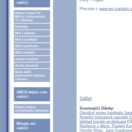
nabízí:
Převzato z
www.res.claritatis.
Hlavní strana TV-
MIS.cz (internetová
TV zdarma)
Novinky
MIS 1 zábava
MIS 2 vzdělání
MIS 3 publicist.
MIS 4 lokální
Audia hudební
Audia mluvená
Naše další
internetové televize
zdarma...
ABCD.fatym.com
nabízí:
Sdílet
Hlavní strana
Související články:
vyhledávače Abeceda
Odvážný projev kardinála Sar
Američtí biskupové zasvětili 
překlad homilie arcibiskupa
(13
Milujte se!
Rozhovor s Mpns. Pavlem Ko
nabízí:
Homilie Mons. Jana Graubnera 