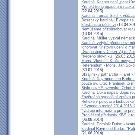
Kardinál Kasper není „papežův
Prefekt kongregace pro nauku 
(22.04.2015)
Kardinál Tomáš Špidlík
věčnaj
Bosenský kardinál: Evropa se
křesťanské dědictví
(18.04.20
Nemůžeme přizpůsobovat víru d
(13.04.2015)
Kardinál Műller vyzval němec
Kardinál vytýká předsedovi 
ignorovat Kristovo učení o ma
Dva postoje v Církvi: A) muče
"tvrdého slovníku"
(26.03.2015
Mons. Vlastimil Kročil novým
Referendum - Mons. Ján Sokol:
(30.01.2015)
Ukrajinský patriarcha Filaret kr
Kardinál Raymond Leo Burke: 
pouze sv. Otec František to m
Biskupové Slovenska: Odmítíme
Kardinál Duka napsal dopis r
Závěrečná synodální zpráva p
Reflexe v poločase biskupské
* Synoda o rodině 2014-2015: 
* Zdroje informací a přímé pře
Prohlášení předsedy KBS k ro
(06.09.2014)
Kardinál Dominik Duka: kázání
kardinál Raymond Burke: "Pot
(21.08.2014)