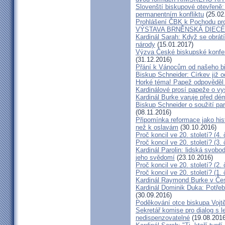
Slovenští biskupové otevřeně:
permanentním konfliktu
(25.02
Prohlášení ČBK k Pochodu pro 
VÝSTAVA BRNĚNSKÁ DIECÉ
Kardinál Sarah: Když se obrát
národy
(15.01.2017)
Výzva České biskupské konfer
(31.12.2016)
Přání k Vánocům od našeho b
Biskup Schneider: Církev již 
Horké téma! Papež odpověděl 
Kardinálové prosí papeže o vys
Kardinál Burke varuje před d
Biskup Schneider o soužití p
(08.11.2016)
Připomínka reformace jako hi
než k oslavám
(30.10.2016)
Proč koncil ve 20. století? (4. 
Proč koncil ve 20. století? (3. 
Kardinál Parolin: lidská svobo
jeho svědomí
(23.10.2016)
Proč koncil ve 20. století? (2. 
Proč koncil ve 20. století? (1. 
Kardinál Raymond Burke v Čes
Kardinál Dominik Duka: Potře
(30.09.2016)
Poděkování otce biskupa Vojt
Sekretář komise pro dialog s l
nedispenzovatelné
(19.08.2016