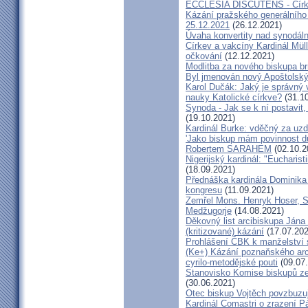
ECCLESIA DISCUTENS - Církev
Kázání pražského generálního 
25.12.2021
(26.12.2021)
Úvaha konvertity nad synodáln
Církev a vakcíny Kardinál Müll
očkování
(12.12.2021)
Modlitba za nového biskupa b
Byl jmenován nový Apoštolský 
Karol Dučák: Jaký je správný 
nauky Katolické církve?
(31.10
Synoda - Jak se k ní postavit, 
(19.10.2021)
Kardinál Burke: vděčný za uzd
'Jako biskup mám povinnost dů
Robertem SARAHEM
(02.10.2
Nigerijský kardinál: "Eucharis
(18.09.2021)
Přednáška kardinála Dominika
kongresu
(11.09.2021)
Zemřel Mons. Henryk Hoser, SA
Medžugorje
(14.08.2021)
Děkovný list arcibiskupa Ján
(kritizované) kázání
(17.07.202
Prohlášení ČBK k manželství 
(Ke+) Kázání poznaňského arc
cyrilo-metodějské pouti
(09.07
Stanovisko Komise biskupů zem
(30.06.2021)
Otec biskup Vojtěch povzbuzu
Kardinál Comastri o zrazení 