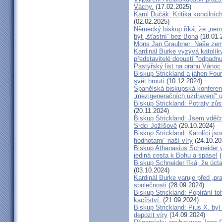
Váchy.
(17.02.2025)
Karol Dučák: Kritika koncilníc
(02.02.2025)
Německý biskup říká, že „nem
být „šťastní“ bez Boha
(18.01.
Mons Jan Graubner: Naše ze
Kardinál Burke vyzývá katolíky,
představitelé dopustí "odpadnu
Pastýřský list na prahu Vánoc
Biskup Strickland a jáhen Four
svět hroutí
(10.12.2024)
Španělská biskupská konferenc
„mezigeneračních uzdravení“ u
Biskup Strickland: Potraty zů
(20.11.2024)
Biskup Strickland: Jsem vděčn
Srdci Ježíšově
(29.10.2024)
Biskup Strickland: Katolíci jso
hodnotami“ naší víry
(24.10.20
Biskup Athanasius Schneider vy
jediná cesta k Bohu a spáse!
(
Biskup Schneider říká, že úct
(03.10.2024)
Kardinál Burke varuje před „pr
společnosti
(28.09.2024)
Biskup Strickland: Popírání to
kacířství.
(21.09.2024)
Biskup Strickland: Pius X. by
depozit víry
(14.09.2024)