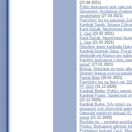
(22.04.2021)
Polští biskupové proti vakcíně
Slovensko: Arcibiskup Zvolens
neudržitelné
(27.03.2021)
Pastýřský list ke slavnosti Z
Kardinál Sarah: Situace Církve
Karol Dučák: Nezbytnost litur
2. část
(23.02.2021)
Karol Dučák: Nezbytnost litur
1. část
(21.02.2021)
Otevřený dopis kardinála Duky
Kardinál Dominik Duka: Považu
předsedkyně Aliance pro rodin
Katoličtí biskupové v listu Jo
potrat"
(27.01.2021)
Biskup: Křesťané se musí přip
Skotský biskup vyzývá katolík
Panně Marii
(18.01.2021)
Pastýřský list na Nový rok 20
PF 2021
(31.12.2020)
Kardinál Müller: Politici nema
Kardinál Pujats: Společnost st
(22.12.2020)
Kardinál Burke: Síly stojící 
prosazení své zlomyslné agend
Odpověď polských biskupů EU p
potrat
(21.12.2020)
Rozštěp rtu – smrtelné postiž
Polsko: Biskupové odmítají kr
Prohlášení biskupů Čech, Mor