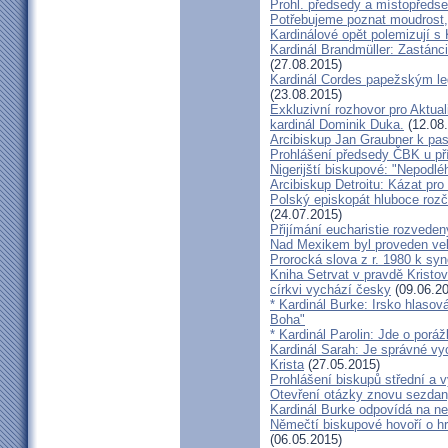
Prohl. předsedy a místopředse
Potřebujeme poznat moudrost, 
Kardinálové opět polemizují s
Kardinál Brandmüller: Zastánci
(27.08.2015)
Kardinál Cordes papežským l
(23.08.2015)
Exkluzivní rozhovor pro Aktual
kardinál Dominik Duka.
(12.08
Arcibiskup Jan Graubner k pa
Prohlášení předsedy ČBK u pří
Nigerijští biskupové: "Nepodl
Arcibiskup Detroitu: Kázat pro
Polský episkopát hluboce rozča
(24.07.2015)
Přijímání eucharistie rozveden
Nad Mexikem byl proveden ve
Prorocká slova z r. 1980 k syn
Kniha Setrvat v pravdě Kristov
církvi vychází česky
(09.06.20
* Kardinál Burke: Irsko hlaso
Boha"
* Kardinál Parolin: Jde o poráž
Kardinál Sarah: Je správné vy
Krista
(27.05.2015)
Prohlášení biskupů střední a 
Otevření otázky znovu sezdan
Kardinál Burke odpovídá na ne
Němečtí biskupové hovoří o hr
(06.05.2015)