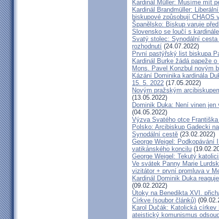
Kardinál Müller: Musíme mít p
Kardinál Brandmüller: Liberální
biskupové způsobují CHAOS v 
Španělsko: Biskup varuje před
Slovensko se loučí s kardin
Svatý stolec: Synodální cesta
rozhodnutí
(24.07.2022)
První pastýřský list biskupa P
Kardinál Burke žádá papeže o
Mons. Pavel Konzbul novým b
Kázání Dominika kardinála Duky
15. 5. 2022
(17.05.2022)
Novým pražským arcibiskupem
(13.05.2022)
Dominik Duka: Není vinen jen vo
(04.05.2022)
Výzva Svatého otce Františka
Polsko: Arcibiskup Gadecki na
Synodální cestě
(23.02.2022)
George Weigel: Podkopávání II
vatikánského koncilu
(19.02.2
George Weigel: Tekutý katoli
Ve svátek Panny Marie Lurdské
vizitátor + první promluva v M
Kardinál Dominik Duka reaguje
(09.02.2022)
Útoky na Benedikta XVI. přichá
Církve (soubor článků)
(09.02.
Karol Dučák: Katolická círke
ateistický komunismus odsoud