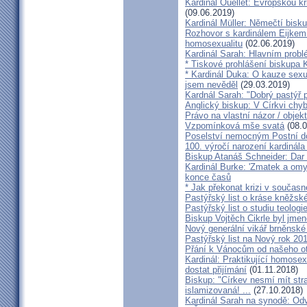
Kardinál Ouellet: Evropskou k
(09.06.2019)
Kardinál Müller: Němečtí bisk
Rozhovor s kardinálem Eijkem:
homosexualitu
(02.06.2019)
Kardinál Sarah: Hlavním probl
* Tiskové prohlášení biskupa K
* Kardinál Duka: O kauze sexu
jsem nevěděl
(29.03.2019)
Kardnál Sarah: "Dobrý pastýř p
Anglický biskup: V Církvi chybí
Právo na vlastní názor / objek
Vzpomínková mše svatá
(08.0
Poselství nemocným Postní d
100. výročí narození kardinála
Biskup Atanáš Schneider: Dar
Kardinál Burke: 'Zmatek a omy
konce časů
* Jak překonat krizi v současn
Pastýřský list o kráse kněžsk
Pastýřský list o studiu teologi
Biskup Vojtěch Cikrle byl jmen
Nový generální vikář brněnské
Pastýřský list na Nový rok 20
Přání k Vánocům od našeho ot
Kardinál: Praktikující homosex
dostat přijímání
(01.11.2018)
Biskup: "Církev nesmí mít str
islamizovaná! ...
(27.10.2018)
Kardinál Sarah na synodě: Odvá