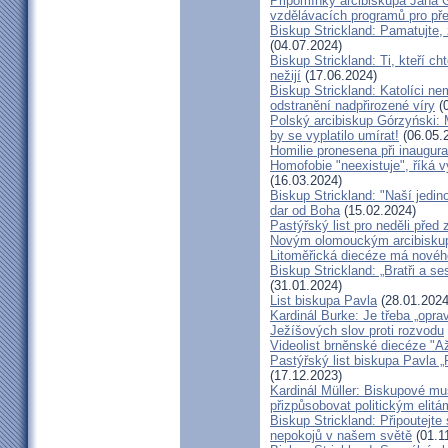
Připomínky arcibiskupa Jana 
vzdělávacích programů pro pře
Biskup Strickland: Pamatujte,
(04.07.2024)
Biskup Strickland: Ti, kteří ch
nežijí
(17.06.2024)
Biskup Strickland: Katolíci ne
odstranění nadpřirozené víry
(0
Polský arcibiskup Górzyński: 
by se vyplatilo umírat!
(06.05.
Homilie pronesena při inaugur
Homofobie "neexistuje", říká 
(16.03.2024)
Biskup Strickland: "Naší jedin
dar od Boha
(15.02.2024)
Pastýřský list pro neděli pře
Novým olomouckým arcibiskup
Litoměřická diecéze má novéh
Biskup Strickland: „Bratři a se
(31.01.2024)
List biskupa Pavla
(28.01.2024
Kardinál Burke: Je třeba „opr
Ježíšových slov proti rozvodu
Videolist brněnské diecéze "
Pastýřský list biskupa Pav
(17.12.2023)
Kardinál Müller: Biskupové mus
přizpůsobovat politickým elitá
Biskup Strickland: Připoutejte
nepokojů v našem světě
(01.1