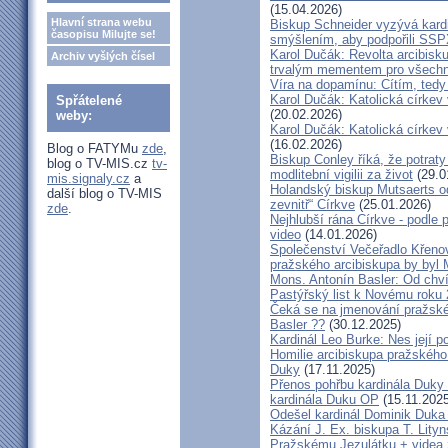
(15.04.2026)
Hlavní strana webu
Biskup Schneider vyzývá kardi
časopisu Milujte se!
smýšlením, aby podpořili SS
Karol Dučák: Revolta arcibisk
Archiv vyšlých čísel
trvalým mementem pro všechny
Víra na dopamínu: Cítím, ted
Karol Dučák: Katolická církev v
Spřátelené
(20.02.2026)
weby:
Karol Dučák: Katolická církev v
(16.02.2026)
Blog o FATYMu
zde
,
Biskup Conley říká, že potrat
blog o TV-MIS.cz
tv-
modlitební vigilii za život
(29.0
mis.signaly.cz
a
Holandský biskup Mutsaerts ods
další blog o TV-MIS
zevnitř“ Církve
(25.01.2026)
zde
.
Nejhlubší rána Církve - podle
video
(14.01.2026)
Společenství Večeřadlo Křeno
pražského arcibiskupa by byl 
Mons. Antonín Basler: Od chvíl
Pastýřský list k Novému roku
Čeká se na jmenování pražské
Basler ??
(30.12.2025)
Kardinál Leo Burke: Nes její p
Homilie arcibiskupa pražského
Duky
(17.11.2025)
Přenos pohřbu kardinála Duky
kardinála Duku OP
(15.11.2025
Odešel kardinál Dominik Duka 
Kázání J. Ex. biskupa T. Lity
Pražskému Jezulátku + videa 