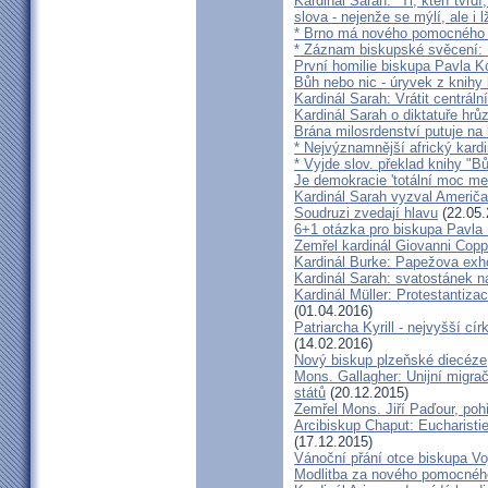
Kardinál Sarah: "Ti, kteří tvrd
slova - nejenže se mýlí, ale i l
* Brno má nového pomocného b
* Záznam biskupské svěcení: B
První homilie biskupa Pavla K
Bůh nebo nic - úryvek z knihy
Kardinál Sarah: Vrátit centrální
Kardinál Sarah o diktatuře hr
Brána milosrdenství putuje na
* Nejvýznamnější africký kardi
* Vyjde slov. překlad knihy "B
Je demokracie 'totální moc me
Kardinál Sarah vyzval Američ
Soudruzi zvedají hlavu
(22.05.
6+1 otázka pro biskupa Pavla
Zemřel kardinál Giovanni Cop
Kardinál Burke: Papežova exh
Kardinál Sarah: svatostánek n
Kardinál Müller: Protestantiza
(01.04.2016)
Patriarcha Kyrill - nejvyšší cí
(14.02.2016)
Nový biskup plzeňské diecéze
Mons. Gallagher: Unijní migrač
států
(20.12.2015)
Zemřel Mons. Jiří Paďour, poh
Arcibiskup Chaput: Eucharisti
(17.12.2015)
Vánoční přání otce biskupa Vo
Modlitba za nového pomocnéh