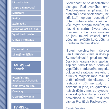
Lidové misie
Společnost se po desetiletích 
biskupa Radkovského ome
Mapa zajímavostí
"Nedovedeme si přiznat, že
Marianky
problémů naší společnosti, n
lidí, kteří nepracují poctivě, p
Knihy
chtějí druhé ovládat, kteří nem
Zajímavé...
vůči svým starým rodičům, nes
hlavně s cizími životy bez
Mimo oblast FATYMu
chováním vůbec - vzpomeňme 
Výzdoba kostelů
že jsou takoví všichni, urč
všechny, zvláště když většina
O nás a kontakty
Františka Radkovského.
Personalizace
Hlavním celebrantem mše svat
Jan Graubner, který si dnes 
15 nejčtenějších
Svatováclavské pouti se zúča
českých krajanských spolků
zaplnilo několik tisíc poutní
AMIMS.net
vypořádání církevního majetku 
nabízí:
odklon od svatováclavského p
církevní majetek mne tolik n
Hlavní strana
chtějí někteří lidé vládnout
apoštolát A.M.I.M.S.
restitucí - Bůh se vždy o 
Knihovna on-line
závažnější je to, co vyhřezlo 
našich dějin víme, co vyroste 
Comicsy
z nereálných a líbivých slibů.
Objednávky knih
nesvoboda a bída," řekl po
biskup František Radkovský.
TV-MIS.cz
Zdroj: Proglas