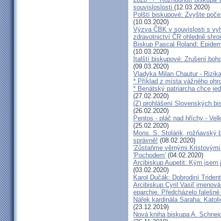
souvisloslosti
(12.03.2020)
Polští biskupové: Zvyšte poče
(10.03.2020)
Výzva ČBK v souvislosti s vy
zdravotnictví ČR ohledně shr
Biskup Pascal Roland: Epidem
(10.03.2020)
Italští biskupové: Zrušení boh
(09.03.2020)
Vladyka Milan Chautur - Rizika
* Příklad z místa vážného o
* Benátský patriarcha chce je
(27.02.2020)
(Z) prohlášení Slovenských b
(26.02.2020)
Pentos - pláč nad hříchy - Ve
(25.02.2020)
Mons. S. Stolárik, rožňavský
správně!
(08.02.2020)
'Zůstaňme věrnými Kristovými 
'Pochodem'
(04.02.2020)
Arcibiskup Aupetit: Kým jsem 
(03.02.2020)
Karol Dučák: Dobrodiní Triden
Arcibiskup Cyril Vasiľ jmenov
eparchie. Předcházelo falešné
Nářek kardinála Saraha: Katoli
(23.12.2019)
Nová kniha biskupa A. Schneid