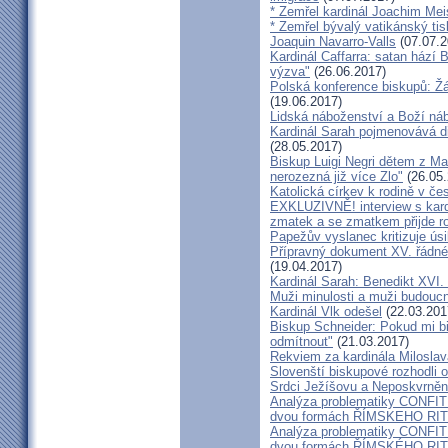
* Zemřel kardinál Joachim Mei
* Zemřel bývalý vatikánský ti
Joaquin Navarro-Valls
(07.07.2
Kardinál Caffarra: satan hází B
výzva"
(26.06.2017)
Polská konference biskupů: Žá
(19.06.2017)
Lidská náboženství a Boží ná
Kardinál Sarah pojmenovává dik
(28.05.2017)
Biskup Luigi Negri dětem z Ma
nerozezná již více Zlo"
(26.05.
Katolická církev k rodině v če
EXKLUZIVNĚ! interview s kar
zmatek a se zmatkem přijde ro
Papežův vyslanec kritizuje úsi
Přípravný dokument XV. řádné
(19.04.2017)
Kardinál Sarah: Benedikt XVI
Muži minulosti a muži budoucno
Kardinál Vlk odešel
(22.03.201
Biskup Schneider: Pokud mi bi
odmítnout"
(21.03.2017)
Rekviem za kardinála Milosla
Slovenští biskupové rozhodli
Srdci Ježíšovu a Neposkvrně
Analýza problematiky CON
dvou formách ŘÍMSKEHO RITU
Analýza problematiky CON
dvou formách ŘÍMSKÉHO RIT