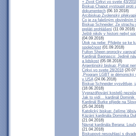
+ Život Cirkvi vo svete 43/201
Biskup Chaput vystoupil proti
dokumentech
(06.10.2018)
Arcibiskup Zvolenský překvapil
Co je za falešným obviněním 
Biskup Schneider: Ze strachu 
preláti prohlášení
(11.09.2018)
Ještě nikdy v historii nebyl s
(04.09.2018)
Útok na nebe: Přidejte se ke k
společnost
(01.09.2018)
Fulton Sheen prorocky varoval 
Kardinál Bagnasco: Jedině náv
a lidskost
(05.08.2018)
Argentinský biskup:,Potrat není
Cirkvi vo svete 28/2018
(20.07
„Program LGBT je démonický út
v USA
(24.06.2018)
Biskup Schneider vysvětluje, 
(18.06.2018)
Vyprazdňování kostelů nezpůso
Jak to vidí... kardinál Domini
Kardinál Burke přijede na Slov
(25.04.2018)
Katolický biskup: čelíme 'děs
Kázání kardinála Dominika Duky
(21.04.2018)
Návrat kardinála Berana: Lo
(21.04.2018)
Biskupové nesouhlasí s divadel