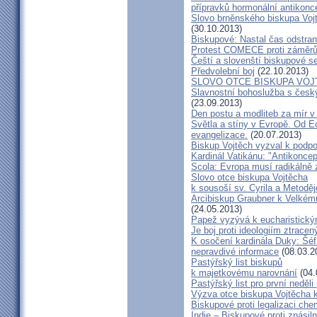
přípravků hormonální antikon
Slovo brněnského biskupa Vojt
(30.10.2013)
Biskupové: Nastal čas odstran
Protest COMECE proti záměr
Čeští a slovenští biskupové s
Předvolební boj
(22.10.2013)
SLOVO OTCE BISKUPA VOJ
Slavnostní bohoslužba s česk
(23.09.2013)
Den postu a modliteb za mír v 
Světla a stíny v Evropě. Od Ec
evangelizace.
(20.07.2013)
Biskup Vojtěch vyzval k podpoř
Kardinál Vatikánu: "Antikonce
Scola: Evropa musí radikálně z
Slovo otce biskupa Vojtěcha
k sousoší sv. Cyrila a Metodě
Arcibiskup Graubner k Velkém
(24.05.2013)
Papež vyzývá k eucharistick
Je boj proti ideologiím ztracen
K osočení kardinála Duky: Šéf
nepravdivé informace
(08.03.2
Pastýřský list biskupů
k majetkovému narovnání
(04.
Pastýřský list pro první neděli
Výzva otce biskupa Vojtěcha 
Biskupové proti legalizaci ch
Indie – Biskupové proti znásil