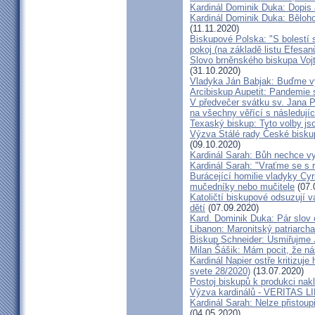
Kardinál Dominik Duka: Dopis
Kardinál Dominik Duka: Běloh
(11.11.2020)
Biskupové Polska: "S bolestí 
pokoj (na základě listu Efesa
Slovo brněnského biskupa Vojt
(31.10.2020)
Vladyka Ján Babjak: Buďme vy
Arcibiskup Aupetit: Pandemie s
V předvečer svátku sv. Jana Pa
na všechny věřící s následují
Texaský biskup: Tyto volby jso
Výzva Stálé rady České bisku
(09.10.2020)
Kardinál Sarah: Bůh nechce vy
Kardinál Sarah: "Vraťme se s r
Burácející homilie vladyky Cyri
mučedníky nebo mučitele
(07.
Katoličtí biskupové odsuzují v
dětí
(07.09.2020)
Kard. Dominik Duka: Pár slov 
Libanon: Maronitský patriarch
Biskup Schneider: Usmiřujme J
Milan Šášik: Mám pocit, že n
Kardinál Napier ostře kritizuje
svete 28/2020)
(13.07.2020)
Postoj biskupů k produkci nakl
Výzva kardinálů - VERITAS L
Kardinál Sarah: Nelze přistoup
(04.05.2020)