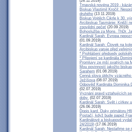
(26.11.2019)
Trnavská novéna 2019 - kázá
Biskup Vlastimil Kročil: Nesp
druhého
(13.11.2019)
Biskup Vojtěch Cikrle k 30. v
Arcibiskup Tasmánie: Kněží n
zpovědní pečeť
(20.09.2019)
Bohoslužba za Mons. ThDr. Ja
Kardinál Sarah: Evropa nepozn
(01.09.2019)
Kardinál Sarah: Človek na kol
Arcibiskup varuje před veřejn
* Prohlášení předsedy polskéh
* Připojení se kardinála Domi
Promluvy ze mší svatých na Ml
Mou povinností jakožto biskup
Sarahem
(01.08.2019)
Cenná slova útěchy vzácného 
Ježíšova
(08.07.2019)
Odpověď Kardinála Dominika D
(02.07.2019)
Vyznání pravd vztahujících se
doby.
(02.07.2019)
Kardinál Sarah: Svět i církev u
(26.06.2019)
Dopis kard. Duky primátoru Hř
Postačí, když bude papež Fran
Kardinálové a biskupové vydali 
24/2019)
(17.06.2019)
Kardinál Sarah: Nestaňme se m