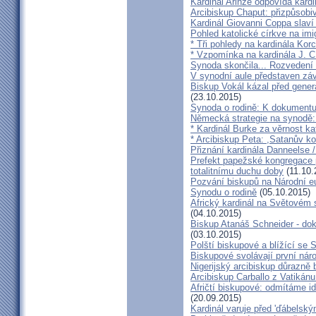
Kardinál Arinze odpovídá kardi
Arcibiskup Chaput: přizpůsobi
Kardinál Giovanni Coppa slav
Pohled katolické církve na imi
* Tři pohledy na kardinála Kor
* Vzpomínka na kardinála J. C
Synoda skončila... Rozvedení p
V synodní aule představen z
Biskup Vokál kázal před gen
(23.10.2015)
Synoda o rodině: K dokumentu
Německá strategie na synodě: 
* Kardinál Burke za věrnost ka
* Arcibiskup Peta: ,Satanův kou
Přiznání kardinála Danneelse /
Prefekt papežské kongregace 
totalitnímu duchu doby
(11.10.
Pozvání biskupů na Národní e
Synodu o rodině
(05.10.2015)
Africký kardinál na Světovém 
(04.10.2015)
Biskup Atanáš Schneider - d
(03.10.2015)
Polští biskupové a blížící se
Biskupové svolávají první nár
Nigerijský arcibiskup důrazně 
Arcibiskup Carballo z Vatikánu
Afričtí biskupové: odmítáme i
(20.09.2015)
Kardinál varuje před 'ďábelsk