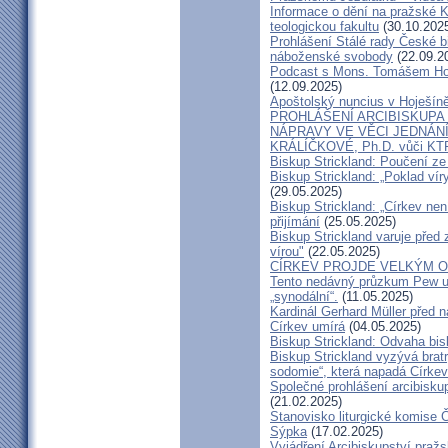
Informace o dění na pražské Ka
teologickou fakultu
(30.10.202
Prohlášení Stálé rady České b
náboženské svobody
(22.09.2
Podcast s Mons. Tomášem Ho
(12.09.2025)
Apoštolský nuncius v Hoješín
PROHLÁŠENÍ ARCIBISKUPA
NÁPRAVY VE VĚCI JEDNÁNÍ
KRÁLÍČKOVÉ, Ph.D. vůči KT
Biskup Strickland: Poučení 
Biskup Strickland: „Poklad ví
(29.05.2025)
Biskup Strickland: „Církev nen
přijímání
(25.05.2025)
Biskup Strickland varuje před 
vírou"
(22.05.2025)
CÍRKEV PROJDE VELKÝM O
Tento nedávný průzkum Pew uk
„synodální“.
(11.05.2025)
Kardinál Gerhard Müller před 
Církev umírá
(04.05.2025)
Biskup Strickland: Odvaha bi
Biskup Strickland vyzývá bratry
sodomie“, která napadá Církev
Společné prohlášení arcibisk
(21.02.2025)
Stanovisko liturgické komise
Sýpka
(17.02.2025)
Vyjádření Arcibiskupství pra