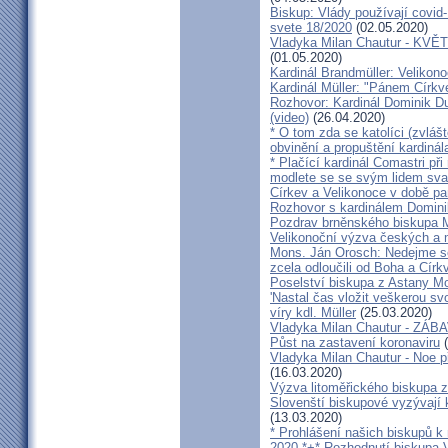
Biskup: Vlády používají covid-
svete 18/2020
(02.05.2020)
Vladyka Milan Chautur - KVĚT
(01.05.2020)
Kardinál Brandmüller: Velikon
Kardinál Müller: "Pánem Církve
Rozhovor: Kardinál Dominik 
(video)
(26.04.2020)
* O tom zda se katolíci (zvláš
obvinění a propuštění kardinál
* Plačící kardinál Comastri při
modlete se se svým lidem sva
Církev a Velikonoce v době p
Rozhovor s kardinálem Domin
Pozdrav brněnského biskupa M
Velikonoční výzva českých a
Mons. Ján Orosch: Nedejme se 
zcela odloučili od Boha a Církv
Poselství biskupa z Astany M
'Nastal čas vložit veškerou sv
víry kdl. Müller
(25.03.2020)
Vladyka Milan Chautur - ZÁ
Půst na zastavení koronaviru
(
Vladyka Milan Chautur - Noe p
(16.03.2020)
Výzva litoměřického biskupa z
Slovenští biskupové vyzývají 
(13.03.2020)
* Prohlášení našich biskupů k
2020 *+* Rozhodnutí biskupa V