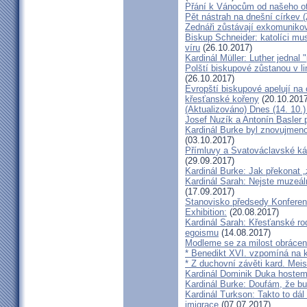
Přání k Vánocům od našeho ot
Pět nástrah na dnešní církev (
Zednáři zůstávají exkomunikova
Biskup Schneider: katolíci mus
víru
(26.10.2017)
Kardinál Müller: Luther jednal
Polští biskupové zůstanou v li
(26.10.2017)
Evropští biskupové apelují na 
křesťanské kořeny
(20.10.2017
(Aktualizováno) Dnes (14. 10.)
Josef Nuzík a Antonín Basler
Kardinál Burke byl znovujmen
(03.10.2017)
Přímluvy a Svatováclavské káz
(29.09.2017)
Kardinál Burke: Jak překonat 
Kardinál Sarah: Nejste muzeální
(17.09.2017)
Stanovisko předsedy Konfere
Exhibition:
(20.08.2017)
Kardinál Sarah: Křesťanské ro
egoismu
(14.08.2017)
Modleme se za milost obrácení
* Benedikt XVI. vzpomíná na k
* Z duchovní závěti kard. Mei
Kardinál Dominik Duka hoste
Kardinál Burke: Doufám, že bud
Kardinál Turkson: Takto to dál
imigrace
(07.07.2017)