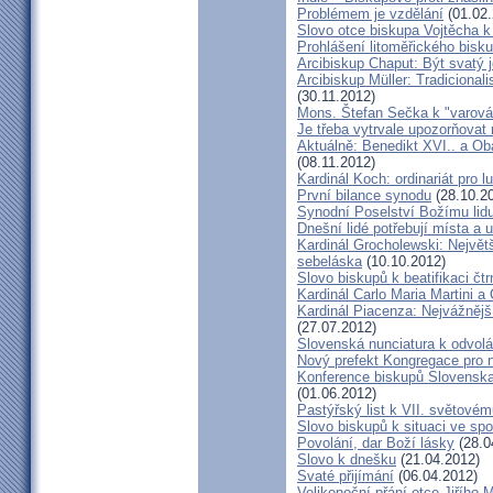
Problémem je vzdělání
(01.02.
Slovo otce biskupa Vojtěcha 
Prohlášení litoměřického bis
Arcibiskup Chaput: Být svatý j
Arcibiskup Müller: Tradicional
(30.11.2012)
Mons. Štefan Sečka k "varován
Je třeba vytrvale upozorňovat
Aktuálně: Benedikt XVI.. a Ob
(08.11.2012)
Kardinál Koch: ordinariát pro l
První bilance synodu
(28.10.2
Synodní Poselství Božímu lid
Dnešní lidé potřebují místa a u
Kardinál Grocholewski: Největ
sebeláska
(10.10.2012)
Slovo biskupů k beatifikaci čt
Kardinál Carlo Maria Martini a
Kardinál Piacenza: Nejvážněj
(27.07.2012)
Slovenská nunciatura k odvol
Nový prefekt Kongregace pro 
Konference biskupů Slovenska
(01.06.2012)
Pastýřský list k VII. světovém
Slovo biskupů k situaci ve spo
Povolání, dar Boží lásky
(28.0
Slovo k dnešku
(21.04.2012)
Svaté přijímání
(06.04.2012)
Velikonoční přání otce Jiřího 