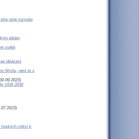
slov proti rozvodu
ckým elitám
šem světě
uje obrácení
m hříchu, není to v
30.09.2023)
endy OSN 2030
.07.2023)
 českých církví k