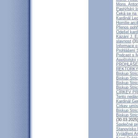
Mons. Antoní
Pastýřský l
Čeká se na 
Kardinál Leo
Homilie arc
Přenos pohř
Odešel kard
Kázání J. E
slavnost
(31
Informace o 
Prohlášení 
Podcast s 
Apoštolský 
PROHLÁŠEN
REKTORKY 
Biskup Stri
Biskup Stri
Biskup Stric
Biskup Stric
CÍRKEV P
Tento nedáv
Kardinál Ge
Církev umír
Biskup Stri
Biskup Stric
(30.03.2025
Společné pr
Stanovisko 
Vyjádření A