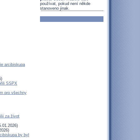
používat, pokud není někde
stanoveno jinak.
ie arcibiskupa
6)
ořili SSPX
em pro všechny
ii za život
.01.2026)
2026)
cibiskupa by byl