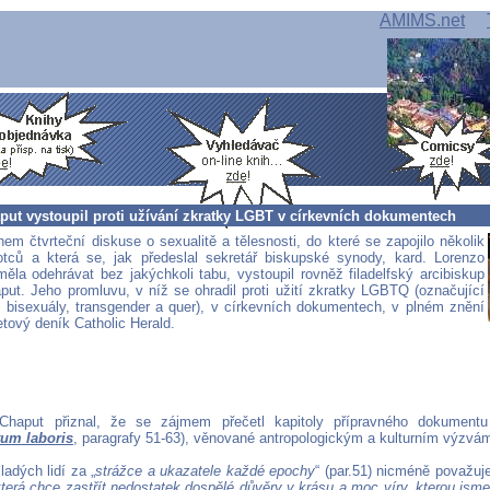
AMIMS.net
put vystoupil proti užívání zkratky LGBT v církevních dokumentech
em čtvrteční diskuse o sexualitě a tělesnosti, do které se zapojilo několik
tců a která se, jak předeslal sekretář biskupské synody, kard. Lorenzo
měla odehrávat bez jakýchkoli tabu, vystoupil rovněž filadelfský arcibiskup
put. Jeho promluvu, v níž se ohradil proti užití zkratky LGBTQ (označující
, bisexuály, transgender a quer), v církevních dokumentech, v plném znění
netový deník Catholic Herald.
 Chaput přiznal, že se zájmem přečetl kapitoly přípravného dokument
um laboris
, paragrafy 51-63), věnované antropologickým a kulturním výzvá
adých lidí za „
strážce a ukazatele každé epochy
“ (par.51) nicméně považuje
která chce zastřít nedostatek dospělé důvěry v krásu a moc víry, kterou jsme