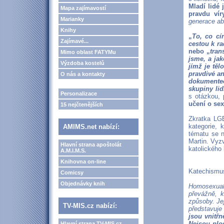
Mladí lidé 
Mapa zajímavostí
pravdu ví
Marianky
generace ab
Knihy
„
To, co cí
Zajímavé...
cestou k ra
nebo „
tran
Mimo oblast FATYMu
jsme, a ja
Výzdoba kostelů
jímž je těl
pravdivé a
O nás a kontakty
dokumentec
skupiny lid
Personalizace
s otázkou,
učení o sex
15 nejčtenějších
Zkratka L
kategorie, k
AMIMS.net nabízí:
tématu se n
Martin. Vyz
Hlavní strana apoštolát
katolického
A.M.I.M.S.
Knihovna on-line
Katechismus
Comicsy
Objednávky knih
Homosexuali
převážně, k
způsoby. Jej
TV-MIS.cz nabízí:
představuje
jsou vnitř
Nejsou plo
Hlavní strana TV-MIS.cz