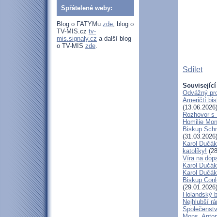
Spřátelené weby:
Blog o FATYMu
zde
, blog o
TV-MIS.cz
tv-
mis.signaly.cz
a další blog
o TV-MIS
zde
.
Sdílet
Související
Odvážný pro
Američtí bi
(13.06.2026
Rozhovor s
Homilie Mon
Biskup Schn
(31.03.2026
Karol Dučák
katolíky!
(28
Víra na dop
Karol Dučák:
Karol Dučák:
Biskup Conle
(29.01.2026
Holandský bi
Nejhlubší r
Společenstv
Mons. Anton