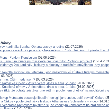
 články:
jev kardinála Saraha: Obrana pravdy a rodiny
(21.07.2026)
skupové zasvětili Spojené státy Nejsvětějšímu Srdci Ježíšovu + překlad homil
)
 Mpns. Pavlem Konzbulem
(02.06.2026)
s. Jana Graubnera při mši svaté pro účastníky Pochodu pro život
(15.04.202
eider vyzývá kardinály, biskupy a skupiny s tradičním smýšlením, aby podp
)
: Revolta arcibiskupa Lefebvra i jeho následovníků zůstává trvalým mement
.03.2026)
amínu: Cítím, tedy jsem?
(05.03.2026)
 Katolická církev v Africe včera, dnes a zítra, 2. část
(20.02.2026)
 Katolická církev v Africe včera, dnes a zítra, 1. část
(16.02.2026)
y říká, že potraty zůstávají „největším problémem dneška“ na modlitební vigil
)
skup Mutsaerts odsuzuje liberální teologii jako „nebezpečí zevnitř“ Církve
(25
ána Církve - podle přednášky biskupa Athanasiuse Schneidera + video
(14.01.
í Večeřadlo Křenovice: myslíme si, že vhodným kandidátem na pražského ar
ín Basler
(12.01.2026)