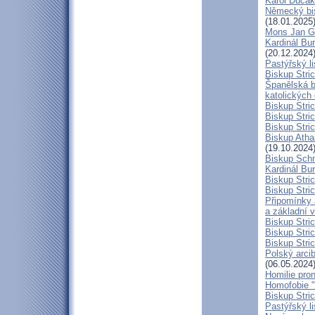
Karol Dučák:
Německý bis
(18.01.2025
Mons Jan G
Kardinál Bur
(20.12.2024
Pastýřský l
Biskup Stric
Španělská b
katolických
Biskup Stri
Biskup Stri
Biskup Stric
Biskup Atha
(19.10.2024
Biskup Schn
Kardinál Bur
Biskup Stric
Biskup Stric
Připomínky 
a základní 
Biskup Stri
Biskup Stric
Biskup Stric
Polský arcib
(06.05.2024
Homilie pro
Homofobie "
Biskup Stric
Pastýřský l