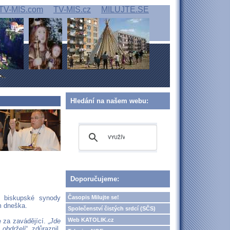
TV-MIS.com
TV-MIS.cz
MILUJTE.SE
Hledání na našem webu:
Doporučujeme:
Časopis Milujte se!
u biskupské synody
m dneška.
Společenství čistých srdcí (SČS)
Web KATOLIK.cz
 za zavádějící. „
Jde
 obdrželi
“, zdůraznil.