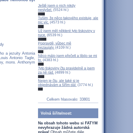
Ještě jsem o nich nikdy
neslyšel.
(5524 hl.)
Tuším, že něco takového existuje, ale
nic víc.
(4573 hl.)
Už jsem měl některé tyto tiskoviny v
ruce.
(6539 hl.)
Popravdě, vůbec mě
ody
nezaujaly.
(4109 hl.)
ho a jezuity Antonia
Něco málo jsem přečetl a líbilo se mi
Louis Antonio Tagle,
to.
(4383 hl.)
ney, mons. Anthonym
Tyto tiskoviny čtu pravidelně a jsem
za ně rád.
(4899 hl.)
Nejen je čtu, ale také si je
objednávám a šířím dál.
(3774 hl.)
Celkem hlasovalo: 33801
Volná šiřitelnost:
Na obsah tohoto webu si FATYM
nevyhrazuje žádná autorská
práva!
Obsah můžete dále