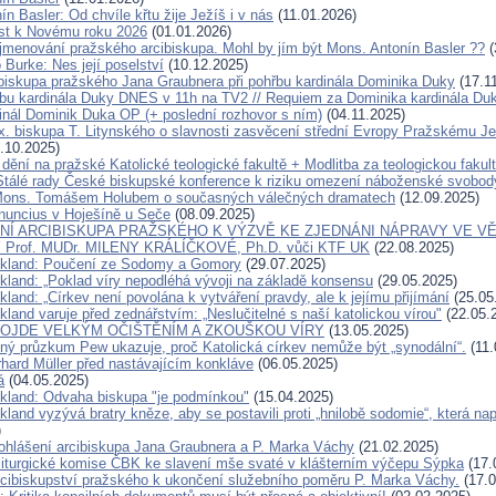
n Basler: Od chvíle křtu žije Ježíš i v nás
(11.01.2026)
ist k Novému roku 2026
(01.01.2026)
jmenování pražského arcibiskupa. Mohl by jím být Mons. Antonín Basler ??
(
 Burke: Nes její poselství
(10.12.2025)
ibiskupa pražského Jana Graubnera při pohřbu kardinála Dominika Duky
(17.1
bu kardinála Duky DNES v 11h na TV2 // Requiem za Dominika kardinála D
inál Dominik Duka OP (+ poslední rozhovor s ním)
(04.11.2025)
x. biskupa T. Litynského o slavnosti zasvěcení střední Evropy Pražskému Je
.10.2025)
dění na pražské Katolické teologické fakultě + Modlitba za teologickou fakul
Stálé rady České biskupské konference k riziku omezení náboženské svobod
Mons. Tomášem Holubem o současných válečných dramatech
(12.09.2025)
nuncius v Hoješíně u Seče
(08.09.2025)
Í ARCIBISKUPA PRAŽSKÉHO K VÝZVĚ KE ZJEDNÁNI NÁPRAVY VE VĚ
Prof. MUDr. MILENY KRÁLÍČKOVÉ, Ph.D. vůči KTF UK
(22.08.2025)
ckland: Poučení ze Sodomy a Gomory
(29.07.2025)
ckland: „Poklad víry nepodléhá vývoji na základě konsensu
(29.05.2025)
kland: „Církev není povolána k vytváření pravdy, ale k jejímu přijímání
(25.05
kland varuje před zednářstvím: „Neslučitelné s naší katolickou vírou"
(22.05.
ROJDE VELKÝM OČIŠTĚNÍM A ZKOUŠKOU VÍRY
(13.05.2025)
ný průzkum Pew ukazuje, proč Katolická církev nemůže být „synodální“.
(11.
rhard Müller před nastávajícím konkláve
(06.05.2025)
á
(04.05.2025)
ckland: Odvaha biskupa "je podmínkou"
(15.04.2025)
kland vyzývá bratry kněze, aby se postavili proti „hnilobě sodomie“, která na
)
ohlášení arcibiskupa Jana Graubnera a P. Marka Váchy
(21.02.2025)
liturgické komise ČBK ke slavení mše svaté v klášterním výčepu Sýpka
(17.
rcibiskupství pražského k ukončení služebního poměru P. Marka Váchy.
(17.0