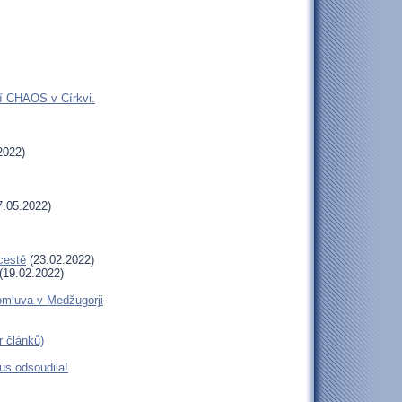
jí CHAOS v Církvi.
2022)
.05.2022)
cestě
(23.02.2022)
(19.02.2022)
romluva v Medžugorji
r článků)
us odsoudila!