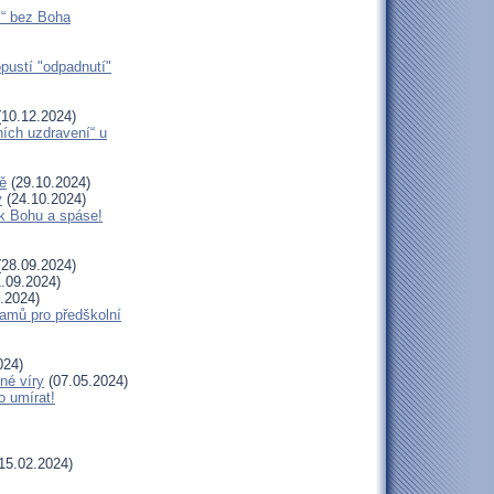
í“ bez Boha
opustí "odpadnutí"
10.12.2024)
ních uzdravení“ u
ě
(29.10.2024)
y
(24.10.2024)
 k Bohu a spáse!
28.09.2024)
.09.2024)
.2024)
amů pro předškolní
024)
né víry
(07.05.2024)
o umírat!
15.02.2024)