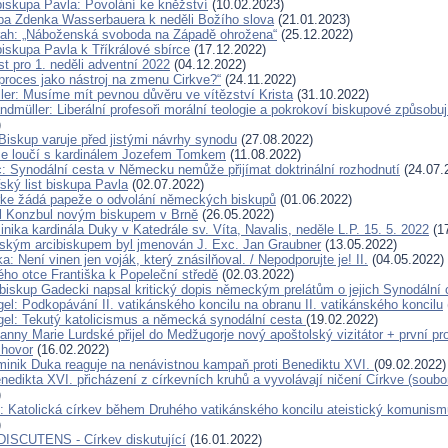
biskupa Pavla: Povolání ke kněžství
(10.02.2023)
pa Zdenka Wasserbauera k neděli Božího slova
(21.01.2023)
rah: „Náboženská svoboda na Západě ohrožena“
(25.12.2022)
biskupa Pavla k Tříkrálové sbírce
(17.12.2022)
st pro 1. neděli adventní 2022
(04.12.2022)
proces jako nástroj na zmenu Cirkve?“
(24.11.2022)
ller: Musíme mít pevnou důvěru ve vítězství Krista
(31.10.2022)
ndmüller: Liberální profesoři morální teologie a pokrokoví biskupové způsobu
)
Biskup varuje před jistými návrhy synodu
(27.08.2022)
se loučí s kardinálem Jozefem Tomkem
(11.08.2022)
c: Synodální cesta v Německu nemůže přijímat doktrinální rozhodnutí
(24.07.
ský list biskupa Pavla
(02.07.2022)
rke žádá papeže o odvolání německých biskupů
(01.06.2022)
l Konzbul novým biskupem v Brně
(26.05.2022)
ika kardinála Duky v Katedrále sv. Víta, Navalis, neděle L.P. 15. 5. 2022
(17
kým arcibiskupem byl jmenován J. Exc. Jan Graubner
(13.05.2022)
: Není vinen jen voják, který znásilňoval. / Nepodporujte je! II.
(04.05.2022)
ho otce Františka k Popeleční středě
(02.03.2022)
ibiskup Gadecki napsal kritický dopis německým prelátům o jejich Synodální 
el: Podkopávání II. vatikánského koncilu na obranu II. vatikánského koncilu
el: Tekutý katolicismus a německá synodální cesta
(19.02.2022)
anny Marie Lurdské přijel do Medžugorje nový apoštolský vizitátor + první p
zhovor
(16.02.2022)
minik Duka reaguje na nenávistnou kampaň proti Benediktu XVI.
(09.02.2022)
edikta XVI. přicházení z církevních kruhů a vyvolávají ničení Církve (soubo
)
: Katolická církev během Druhého vatikánského koncilu ateistický komunism
)
ISCUTENS - Církev diskutující
(16.01.2022)