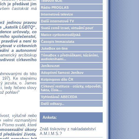
Televize NOE
ích je předávat jim
Rádio PROGLAS
ovšem častokrát má
Internetová televize
Další internetové TV
brž jedinou pravou
e „
katolík LGBTQ
“,
Svatá země Izrael, virtuální pouť
dence určovaly, co
Matice cyrilometodějská
vního společenství,
 pravdivé a není to
Časopis Immaculata
ytovat v církevních
JukeBox on-line
reální a autonomní
oamerický arcibiskup
TémaBox s přednáškami, kázáními,
audioknihami...
vdivost církevního
Jeníkov.net
Adoptivní farnost Jeníkov
ahrnovanými do této
r. 197). Ke stejnému
Kolpingovo dílo ČR
ký jezuita, o. James
Církevní restituce - otázky, odpovědi,
i, tedy řečeno slovy
fakta, čísla....
hož pohlaví
“
Vyhledávač ABECEDA
Další odkazy...
livost, výlučně nebo
Anketa:
e velmi rozmanitými
 o Písmo svaté, které
Znáš tiskoviny z nakladatelství
omosexuální úkony
A.M.I.M.S.?
 předávání života.
ípadě nemohou být