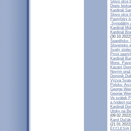
Slovo otce 
Dopis bisku
Kardinál Sa
Slovo otce 
Pastýřský li
„Synodálny 
Kardinál Mü
Kardinál Bra
(30.10.2022
Španělsko: 
Slovensko 
Svatý stole
První pastýř
Kardinál Bu
Mons. Pave
Kázání Domin
Novým pražs
Dominik Duka
Výzva Svaté
Polsko: Arc
George Weig
George Weig
Ve svátek P
a (video) ro
Kardinál Do
Útoky na Ben
(09.02.2022
Karol Dučák
(21.01.2022
ECCLESIA D