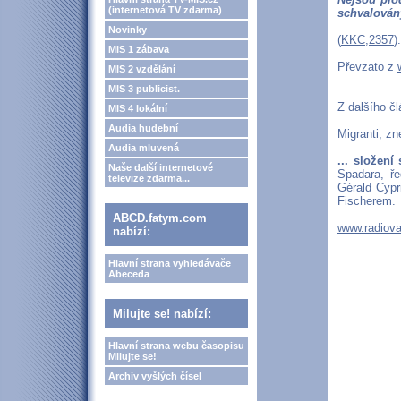
(internetová TV zdarma)
schvalován
Novinky
(
KKC,2357
).
MIS 1 zábava
Převzato z
MIS 2 vzdělání
MIS 3 publicist.
Z dalšího č
MIS 4 lokální
Audia hudební
Migranti, z
Audia mluvená
... složen
Naše další internetové
Spadara, ře
televize zdarma...
Gérald Cypr
Fischerem.
ABCD.fatym.com
www.radiova
nabízí:
Hlavní strana vyhledávače
Abeceda
Milujte se! nabízí:
Hlavní strana webu časopisu
Milujte se!
Archiv vyšlých čísel