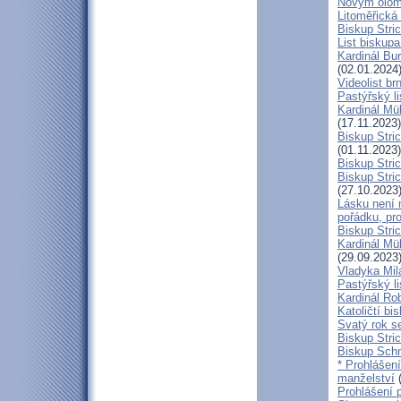
Novým olom
Litoměřická
Biskup Stric
List biskup
Kardinál Bu
(02.01.2024
Videolist b
Pastýřský 
Kardinál Mül
(17.11.2023)
Biskup Stri
(01.11.2023)
Biskup Stri
Biskup Stric
(27.10.2023
Lásku není 
pořádku, pr
Biskup Stric
Kardinál Mü
(29.09.2023
Vladyka Mil
Pastýřský li
Kardinál Ro
Katoličtí bi
Svatý rok se
Biskup Stric
Biskup Schn
* Prohlášen
manželství
(
Prohlášení 