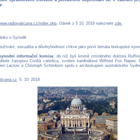
y.
www.radiovaticana.cz/index.php
, článek z 5 10. 2018 naleznete
zde.
lánku o Synodě:
neužívání, sexualita a důvěryhodnost církve jako první témata biskupské syn
í synodní informační komise
, do níž byli kromě zmíněného doktora Ruffini
ditele časopisu Civiltá cattolica, zvoleni kardinálové Wilfried Fox Napier, 
ien Lacroix a Christoph Schönborn spolu s arcibiskupem australského Syd
ticana.cz
, 5. 10. 2018