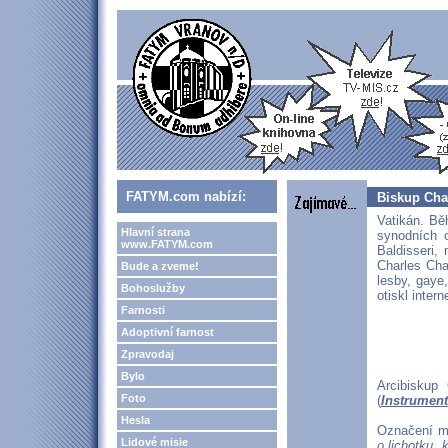
FATYM.com nabízí:
Biskup Cha
Vatikán. Běh
Hlavní strana
synodních o
www.FATYM.com
Baldisseri, 
Charles Cha
Bude a zveme!
lesby, gaye
Bohoslužby
otiskl inter
Farnosti
Adoptivní farnost
Zpravodaj
Bylo
Arcibiskup
Foto
(
Instrument
Hesla
Označení ml
Lidové misie
o lichotku, 