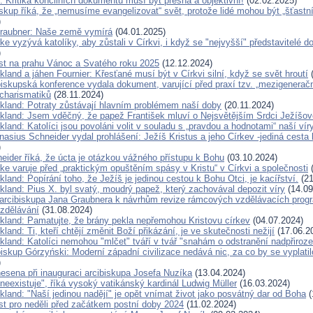
 Kritika koncilních dokumentů musí být přesná a objektivní!
(02.02.2025)
kup říká, že „nemusíme evangelizovat“ svět, protože lidé mohou být „šťastn
)
raubner: Naše země vymírá
(04.01.2025)
ke vyzývá katolíky, aby zůstali v Církvi, i když se "nejvyšší" představitelé d
)
ist na prahu Vánoc a Svatého roku 2025
(12.12.2024)
kland a jáhen Fournier: Křesťané musí být v Církvi silní, když se svět hroutí
(
iskupská konference vydala dokument, varující před praxí tzv. „mezigenerač
 charismatiků
(28.11.2024)
ckland: Potraty zůstávají hlavním problémem naší doby
(20.11.2024)
ckland: Jsem vděčný, že papež František mluví o Nejsvětějším Srdci Ježíšov
kland: Katolíci jsou povoláni volit v souladu s „pravdou a hodnotami“ naší vír
nasius Schneider vydal prohlášení: Ježíš Kristus a jeho Církev -jediná cesta
)
eider říká, že úcta je otázkou vážného přístupu k Bohu
(03.10.2024)
ke varuje před „praktickým opuštěním spásy v Kristu“ v Církvi a společnosti
(
kland: Popírání toho, že Ježíš je jedinou cestou k Bohu Otci, je kacířství.
(21
kland: Pius X. byl svatý, moudrý papež, který zachovával depozit víry
(14.09
arcibiskupa Jana Graubnera k návrhům revize rámcových vzdělávacích progr
vzdělávání
(31.08.2024)
ckland: Pamatujte, že brány pekla nepřemohou Kristovu církev
(04.07.2024)
kland: Ti, kteří chtějí změnit Boží přikázání, je ve skutečnosti nežijí
(17.06.2
kland: Katolíci nemohou "mlčet" tváří v tvář "snahám o odstranění nadpřiroze
iskup Górzyński: Moderní západní civilizace nedává nic, za co by se vyplatil
)
nesena při inauguraci arcibiskupa Josefa Nuzíka
(13.04.2024)
neexistuje", říká vysoký vatikánský kardinál Ludwig Müller
(16.03.2024)
kland: "Naší jedinou nadějí" je opět vnímat život jako posvátný dar od Boha
(
ist pro neděli před začátkem postní doby 2024
(11.02.2024)