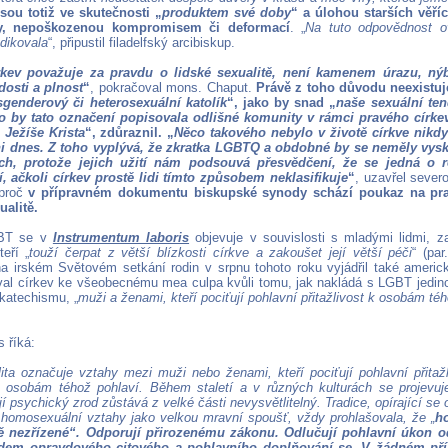
jsou totiž ve skutečnosti „
produktem své doby
“ a úlohou starších věříc
ry, nepoškozenou kompromisem či deformací
. „
Na tuto odpovědnost 
dikovala
“, připustil filadelfský arcibiskup.
rkev považuje za pravdu o lidské sexualitě, není kamenem úrazu, ný
dosti a plnost
“
, pokračoval mons. Chaput.
Právě z toho důvodu neexistuj
sgenderový či heterosexuální katolík
“, jako by snad „
naše sexuální ten
ko by tato označení popisovala odlišné komunity v rámci pravého círke
o Ježíše Krista
“, zdůraznil. „
Něco takového nebylo v životě církve nikdy
ni dnes. Z toho vyplývá, že zkratka LGBTQ a obdobné by se neměly vysk
h, protože jejich užití nám podsouvá přesvědčení, že se jedná o 
í, ačkoli církev prostě lidi tímto způsobem neklasifikuje
“
, uzavřel sever
 proč
v přípravném dokumentu biskupské synody schází poukaz na pra
ualitě.
GBT se v
Instrumentum laboris
objevuje v souvislosti s mladými lidmi, z
teří „
touží čerpat z větší blízkosti církve a zakoušet její větší péči
“ (pa
a irském Světovém setkání rodin v srpnu tohoto roku vyjádřil také americ
val církev ke všeobecnému mea culpa kvůli tomu, jak nakládá s LGBT jedinc
 katechismu, „
muži a ženami, kteří pociťují pohlavní přitažlivost k osobám té
 říká:
ta označuje vztahy mezi muži nebo ženami, kteří pociťují pohlavní přitaž
 osobám téhož pohlaví. Během staletí a v různých kulturách se projevuj
í psychický zrod zůstává z velké části nevysvětlitelný. Tradice, opírající se
 homosexuální vztahy jako velkou mravní spoušť, vždy prohlašovala, že „
h
ně nezřízené“. Odporují přirozenému zákonu. Odlučují pohlavní úkon od
dem opravdového citového a pohlavního doplňování se. V žádném př