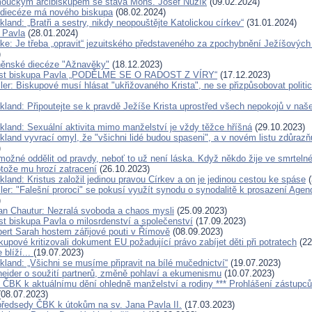
ouckým arcibiskupem se stává Mons. Josef Nuzík
(09.02.2024)
 diecéze má nového biskupa
(08.02.2024)
kland: „Bratři a sestry, nikdy neopouštějte Katolickou církev“
(31.01.2024)
a Pavla
(28.01.2024)
rke: Je třeba „opravit“ jezuitského představeného za zpochybnění Ježíšových 
)
rněnské diecéze "Ažnavěky"
(18.12.2023)
list biskupa Pavla „PODĚLME SE O RADOST Z VÍRY“
(17.12.2023)
ler: Biskupové musí hlásat "ukřižovaného Krista", ne se přizpůsobovat politi
ckland: Připoutejte se k pravdě Ježíše Krista uprostřed všech nepokojů v na
ckland: Sexuální aktivita mimo manželství je vždy těžce hříšná
(29.10.2023)
kland vyvrací omyl, že "všichni lidé budou spaseni", a v novém listu zdůrazň
)
možné oddělit od pravdy, neboť to už není láska. Když někdo žije ve smrtelné
otože mu hrozí zatracení
(26.10.2023)
kland: Kristus založil jedinou pravou Církev a on je jedinou cestou ke spáse
(
ller: "Falešní proroci" se pokusí využít synodu o synodalitě k prosazení Ag
)
an Chautur: Nezralá svoboda a chaos mysli
(25.09.2023)
st biskupa Pavla o milosrdenství a společenství
(17.09.2023)
bert Sarah hostem zářijové pouti v Římově
(08.09.2023)
skupové kritizovali dokument EU požadující právo zabíjet děti při potratech
(22
 blíží...
(19.07.2023)
kland: „Všichni se musíme připravit na bílé mučednictví“
(19.07.2023)
eider o soužití partnerů, změně pohlaví a ekumenismu
(10.07.2023)
í ČBK k aktuálnímu dění ohledně manželství a rodiny *** Prohlášení zástupců
08.07.2023)
předsedy ČBK k útokům na sv. Jana Pavla II.
(17.03.2023)