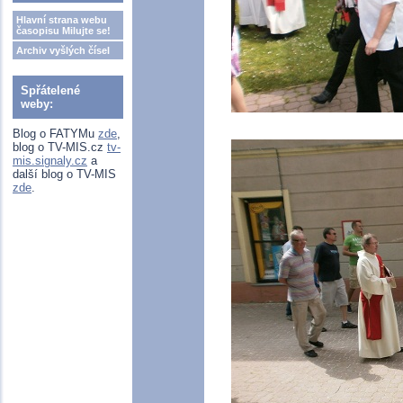
Hlavní strana webu
časopisu Milujte se!
Archiv vyšlých čísel
Spřátelené
weby:
Blog o FATYMu
zde
,
blog o TV-MIS.cz
tv-
mis.signaly.cz
a
další blog o TV-MIS
zde
.