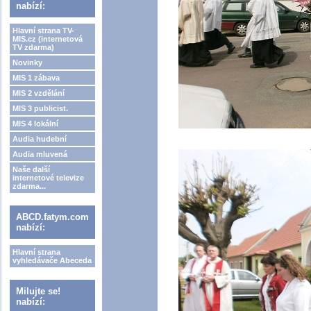
nabízí:
Hlavní strana TV-
MIS.cz (internetová
TV zdarma)
Novinky
MIS 1 zábava
MIS 2 vzdělání
MIS 3 publicist.
MIS 4 lokální
Audia hudební
Audia mluvená
Naše další
internetové televize
zdarma...
ABCD.fatym.com
nabízí:
Hlavní strana
vyhledávače Abeceda
Milujte se!
nabízí: