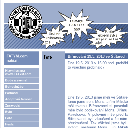
FATYM.com
Biřmování 19.5. 2013 ve Štítarech
nabízí:
Dne 19.5. 2013 v 15:00 hod. proběhl
to všechno probíhalo?
Hlavní strana
www.FATYM.com
Bude a zveme!
Bohoslužby
Farnosti
Dne 19.5. 2013 jsme měli ve Štítare
Adoptivní farnost
farou jsme se s Mons. Jiřím Mikulá
Zpravodaj
mši svatou. Biřmovanci si posedal
mše bylo poděkování Mons. Jiřímu 
Bylo
Pavelcová. V polovině mše před ká
Foto
Biřmovanci byli zkoušení a že nám d
přezkoušení. Tak všichni jsme byli
Hesla
Potom nastoupil Mons. Jiří Mik