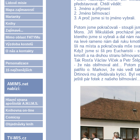
Lidové misie
představovat. Chtěl vědět:
1. Jméno a příjmení
Mapa zajímavostí
2. Jméno biřmovací
Marianky
3. A proč jsme si to jméno vybrali.
Knihy
Potom jsme pokračovali - stoupli jsm
Zajímavé...
Mons. Jiří Mikulášek procházel j
kterého jsme si vybrali a dal nám n
Mimo oblast FATYMu
na levé rameno nám dali ruku kmot
Výzdoba kostelů
šli na místa a pokračovala mše sv
Když jsme si šli pro Eucharistii - 
O nás a kontakty
kmotři a na druhou stranu biřmovanc
Tak Rosťa Václav Vlček a Petr Štěp
Personalizace
- že nás obiřmoval atd... Potom p
patřilo o. Markovi, že nás vedl t
15 nejčtenějších
Drtinová mu předávala kytici. Byl v
ještě pár fotek z našeho biřmování..
AMIMS.net
nabízí:
Hlavní strana
apoštolát A.M.I.M.S.
Knihovna on-line
Comicsy
Objednávky knih
TV-MIS.cz