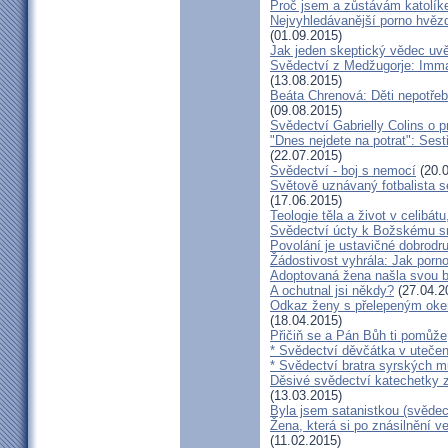
Proč jsem a zůstávám katolík
Nejvyhledávanější porno hvězd
(01.09.2015)
Jak jeden skeptický vědec uvě
Svědectví z Medžugorje: Imma
(13.08.2015)
Beáta Chrenová: Děti nepotřeb
(09.08.2015)
Svědectví Gabrielly Colins o 
"Dnes nejdete na potrat": Sest
(22.07.2015)
Svědectví - boj s nemocí
(20.0
Světově uznávaný fotbalista 
(17.06.2015)
Teologie těla a život v celibát
Svědectví úcty k Božskému sr
Povolání je ustavičné dobrodr
Žádostivost vyhrála: Jak porno
Adoptovaná žena našla svou b
A ochutnal jsi někdy?
(27.04.2
Odkaz ženy s přelepeným okem
(18.04.2015)
Přičiň se a Pán Bůh ti pomůže
* Svědectví děvčátka v utečen
* Svědectví bratra syrských m
Děsivé svědectví katechetky z
(13.03.2015)
Byla jsem satanistkou (svědec
Žena, která si po znásilnění ve 
(11.02.2015)