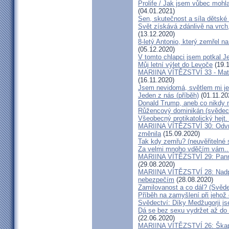
Prolife / Jak jsem vůbec mohla
(04.01.2021)
Sen, skutečnost a síla dětské 
Svět získává zdánlivě na vrch
(13.12.2020)
8-letý Antonio, který zemřel n
(05.12.2020)
V tomto chlapci jsem potkal J
Můj letní výlet do Levoče
(19.1
MARIINA VÍTĚZSTVÍ 33 - Matk
(16.11.2020)
Jsem nevidomá, světlem mi je 
Jeden z nás (příběh)
(01.11.20
Donald Trump, aneb co nikdy ne
Růžencový dominikán (svědect
Všeobecný protikatolický hejt
MARIINA VÍTĚZSTVÍ 30: Odvrát
změnila
(15.09.2020)
Tak kdy zemřu? (neuvěřitelné 
Za velmi mnoho vděčím vám..
MARIINA VÍTĚZSTVÍ 29: Panna 
(29.08.2020)
MARIINA VÍTĚZSTVÍ 28: Nadpř
nebezpečím
(28.08.2020)
Zamilovanost a co dál? (Svěde
Příběh na zamyšlení při jehož
Svědectví: Díky Medžugorji js
Dá se bez sexu vydržet až do 
(22.06.2020)
MARIINA VÍTĚZSTVÍ 26: Škapul