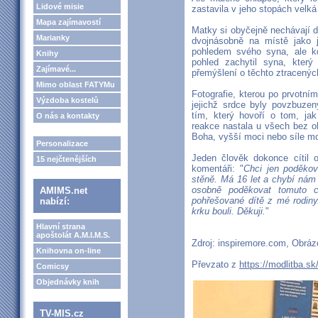
Lidové misie
zastavila v jeho stopách velká
Mapa zajímavostí
Matky si obyčejně nechávají d
Marianky
dvojnásobně na místě jako 
pohledem svého syna, ale kd
Knihy
pohled zachytil syna, kter
Zajímavé...
přemýšlení o těchto ztracených
Mimo oblast FATYMu
Fotografie, kterou po prvotním
Výzdoba kostelů
jejichž srdce byly povzbuze
tím, který hovoří o tom, jak
O nás a kontakty
reakce nastala u všech bez oh
Boha, vyšší moci nebo síle mo
Personalizace
Jeden člověk dokonce cítil
15 nejčtenějších
komentáři: "
Chci jen poděkov
stěně. Má 16 let a chybí nám
osobně poděkovat tomuto ch
AMIMS.net
pohřešované dítě z mé rodiny.
nabízí:
krku bouli. Děkuji.
"
Hlavní strana
apoštolát A.M.I.M.S.
Zdroj: inspiremore.com, Obrá
Knihovna on-line
Převzato z
https://modlitba.sk
Comicsy
Objednávky knih
TV-MIS.cz