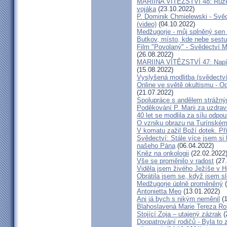
MARIINA VÍTĚZSTVÍ 48: Růžen
vojáka
(23.10.2022)
P. Dominik Chmielewski - Svěd
(video)
(04.10.2022)
Medžugorje - můj splněný sen 
Butkov, místo, kde nebe sest
Film "Povolaný" - Svědectví Mar
(26.08.2022)
MARIINA VÍTĚZSTVÍ 47: Napíšu
(15.08.2022)
Vyslyšená modlitba (svědectví
Online ve světě okultismu - Od 
(21.07.2022)
Spolupráce s andělem strážný
Poděkování P. Marii za uzdrav
40 let se modlila za sílu odpo
O vzniku obrazu na Turínském
V komatu zažil Boží dotek. Pří
Svědectví: Stále více jsem si
našeho Pána
(06.04.2022)
Kněz na onkologii
(22.02.2022
Vše se proměnilo v radost
(27.
Viděla jsem živého Ježíše v Ho
Obrátila jsem se, když jsem sle
Medžugorje úplně proměněný
(
Antonietta Meo
(13.01.2022)
Ani já bych s nikým neměnil
(1
Blahoslavená Marie Tereza Roig
Stojící Zoja – utajený zázrak
(
Doopatrování rodičů - Byla to