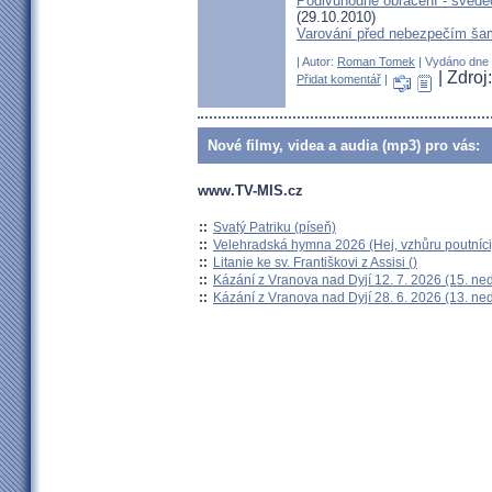
Podivuhodné obrácení - svědec
(29.10.2010)
Varování před nebezpečím ša
| Autor:
Roman Tomek
| Vydáno dne 1
| Zdroj
Přidat komentář
|
Nové filmy, videa a audia (mp3) pro vás:
www.TV-MIS.cz
::
Svatý Patriku (píseň)
::
Velehradská hymna 2026 (Hej, vzhůru poutníci
::
Litanie ke sv. Františkovi z Assisi ()
::
Kázání z Vranova nad Dyjí 12. 7. 2026 (15. ne
::
Kázání z Vranova nad Dyjí 28. 6. 2026 (13. ne