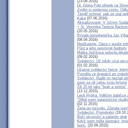
(23.08.2016)
Dr. Gloria Polo přijede na Slo
Zvolte si správnou cestu: Odk
Téměř ochrnul, pak se stal nej
Kaká
(07.06.2016)
Aktualizované: V Jižním Súdán
+ Sr. Veronika Terézia Rackov
(20.05.2016)
Bývalá pornoherečka Jan Villar
(08.04.2016)
Medžugorje: Oáza v poušti toh
Půst a jeho nesmírné hodnoty
Matka Ježíšova oslovila lékaře
(09.02.2016)
Svědectví: Už nikdy více pro-c
(01.02.2016)
Úžasné svědectví herce, který 
Porodila ve dvanácti po znásiln
Svědectví: Radili mi nechat p
jsem za ně celou svou bytostí
Žili 25 let jako "bratr a sestr
(13.12.2015)
Leoš Ryška: Vděčím babičce za
"Dělal jsem satanistické rituál
(02.11.2015)
Žena po rozvodu: Zůstala jse
Svědectví: Proměnění
(19.10.
Boží otcovství a satanův útok
Když jsem měla šestnáct, byla
horší.
(20.09.2015)