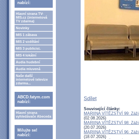
nabízí:
Hlavní strana TV-
MIS.cz (internetová
TV zdarma)
Novinky
MIS 1 zábava
MIS 2 vzdělání
MIS 3 publicist.
MIS 4 lokální
Audia hudební
Audia mluvená
Naše další
internetové televize
zdarma...
ABCD.fatym.com
Sdílet
nabízí:
Související články:
Hlavní strana
MARIINA VÍTĚZSTVÍ 99: Zážit
vyhledávače Abeceda
(02.08.2026)
MARIINA VÍTĚZSTVÍ 98: Zážit
(20.07.2026)
Milujte se!
MARIINA VÍTĚZSTVÍ 96: Zážit
nabízí:
(18.07.2026)