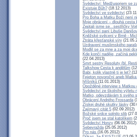
Svědectví: Medžugorjem se za
Existuje Bůh?
(18.12.2013)
Svědectví ve svědectví
(23.11
Pro Boha a Matku Boží není 
Moje obrácení – dlouhá cesta 
Zeptali jsme se...sestřičky Vo
Svědectví paní Libuše Danišo
Kněžské svěcení v Brně - Mich
Ztráta křesťanské víry
(21.05.
Uzdravení muslimského parašu
Modlil se za mne a za moji dc
Kde končí naděje, začíná pekl
(22.04.2013)
Smrt sestry Resoluty (bl. Rest
Talkshow Cesta k andělům
(12
Babi, kolik vlastně ti je let?
(1
Fejeton novoroční aneb Matka
hříšníků
(11.01.2013)
Opožděné interview s Matkou
Svědectví ze školního výletu
Matko, odevzdávám ti svého 
Obrácení Andrého Frossarda
(
Získej druhé skutky lásky
(30.
Zajímavý citát 5
(02.09.2012)
Božské srdce splnilo slib
(27.0
Proč jsem se stal katolíkem
(2
Svědectví Honzy
(06.06.2012)
Sebevražda
(25.05.2012)
Pro nás
(16.05.2012)
Důkaz, že EXISTUJE
(13.05.2