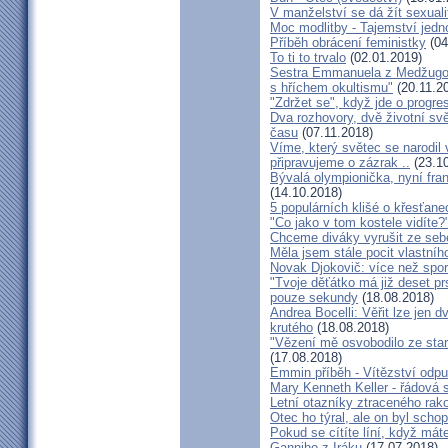
V manželství se dá žít sexual
Moc modlitby - Tajemství jedn
Příběh obrácení feministky
(04
To ti to trvalo
(02.01.2019)
Sestra Emmanuela z Medžugorj
s hříchem okultismu"
(20.11.2
"Zdržet se", když jde o progre
Dva rozhovory, dvě životní sv
času
(07.11.2018)
Víme, který světec se narodil
připravujeme o zázrak ..
(23.10
Bývalá olympionička, nyní fran
(14.10.2018)
5 populárních klišé o křesťane
"Co jako v tom kostele vidíte?
Chceme diváky vyrušit ze seb
Měla jsem stále pocit vlastníh
Novak Djokovič: více než spo
"Tvoje děťátko má již deset pr
pouze sekundy
(18.08.2018)
Andrea Bocelli: Věřit lze jen
krutého
(18.08.2018)
"Vězení mě osvobodilo ze star
(17.08.2018)
Emmin příběh - Vítězství odpu
Mary Kenneth Keller - řádová 
Letní otazníky ztraceného ra
Otec ho týral, ale on byl scho
Pokud se cítíte líní, když mát
Ganniho z Iráku
(17.07.2018)