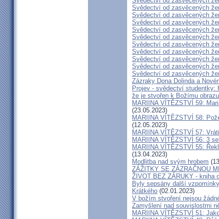
Svědectví od zasvěcených že
Svědectví od zasvěcených že
Svědectví od zasvěcených že
Svědectví od zasvěcených že
Svědectví od zasvěcených že
Svědectví od zasvěcených že
Svědectví od zasvěcených že
Svědectví od zasvěcených že
Svědectví od zasvěcených že
Svědectví od zasvěcených že
Svědectví od zasvěcených že
Zázraky Dona Dolinda a Novén
Projev - svědectví studentky: 
že je stvořen k Božímu obrazu
MARIINA VÍTĚZSTVÍ 59: Maria 
(23.05.2023)
MARIINA VÍTĚZSTVÍ 58: Požeh
(12.05.2023)
MARIINA VÍTĚZSTVÍ 57: Vrátil
MARIINA VÍTĚZSTVÍ 56: 3 seku
MARIINA VÍTĚZSTVÍ 55: Řekla 
(13.04.2023)
Modlitba nad svým hrobem
(13
ZÁŽITKY SE ZÁZRAČNOU M
ŽIVOT BEZ ZÁRUKY - kniha od
Byly sepsány další vzpomínky
Krátkého
(02.01.2023)
V božím stvoření nejsou žádn
Zamyšlení nad souvislostmi n
MARIINA VÍTĚZSTVÍ 51: Jako 