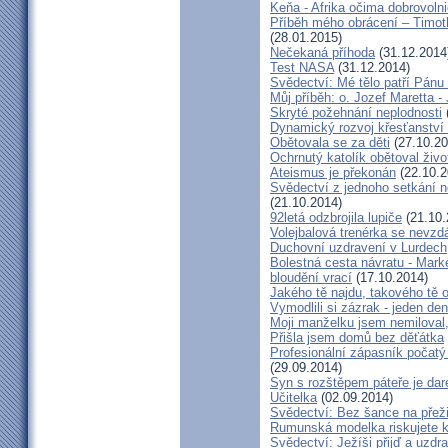
Keňa - Afrika očima dobrovoln
Příběh mého obrácení – Timoth
(28.01.2015)
Nečekaná příhoda
(31.12.2014
Test NASA
(31.12.2014)
Svědectví: Mé tělo patří Pán
Můj příběh: o. Jozef Maretta -
Skryté požehnání neplodnosti
Dynamický rozvoj křesťanství v
Obětovala se za děti
(27.10.20
Ochrnutý katolík obětoval živo
Ateismus je překonán
(22.10.2
Svědectví z jednoho setkání 
(21.10.2014)
92letá odzbrojila lupiče
(21.10.
Volejbalová trenérka se nevzdá
Duchovní uzdravení v Lurdech
Bolestná cesta návratu - Marké
bloudění vrací
(17.10.2014)
Jakého tě najdu, takového tě 
Vymodlili si zázrak - jeden d
Moji manželku jsem nemiloval,
Přišla jsem domů bez děťátka
Profesionální zápasník počatý 
(29.09.2014)
Syn s rozštěpem páteře je dar
Učitelka
(02.09.2014)
Svědectví: Bez šance na přeži
Rumunská modelka riskujete kar
Svědectví: Ježíši přijď a uzdr