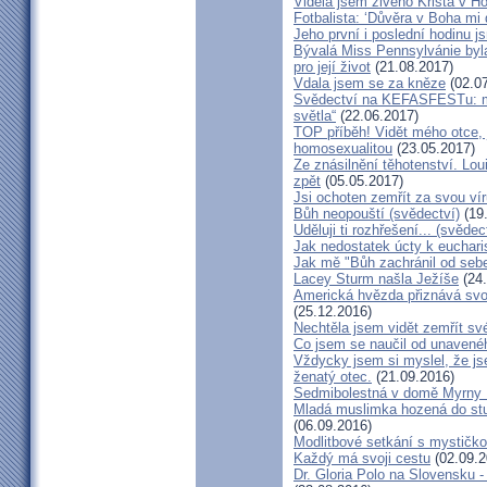
Viděla jsem živého Krista v Hos
Fotbalista: ‘Důvěra v Boha mi 
Jeho první i poslední hodinu js
Bývalá Miss Pennsylvánie byla 
pro její život
(21.08.2017)
Vdala jsem se za kněze
(02.07
Svědectví na KEFASFESTu: m
světla“
(22.06.2017)
TOP příběh! Vidět mého otce, 
homosexualitou
(23.05.2017)
Ze znásilnění těhotenství. Lou
zpět
(05.05.2017)
Jsi ochoten zemřít za svou vír
Bůh neopouští (svědectví)
(19
Uděluji ti rozhřešení... (svědec
Jak nedostatek úcty k eucharist
Jak mě "Bůh zachránil od seb
Lacey Sturm našla Ježíše
(24.
Americká hvězda přiznává svou 
(25.12.2016)
Nechtěla jsem vidět zemřít své
Co jsem se naučil od unavenéh
Vždycky jsem si myslel, že j
ženatý otec.
(21.09.2016)
Sedmibolestná v domě Myrny
Mladá muslimka hozená do stud
(06.09.2016)
Modlitbové setkání s mystičk
Každý má svoji cestu
(02.09.2
Dr. Gloria Polo na Slovensku 