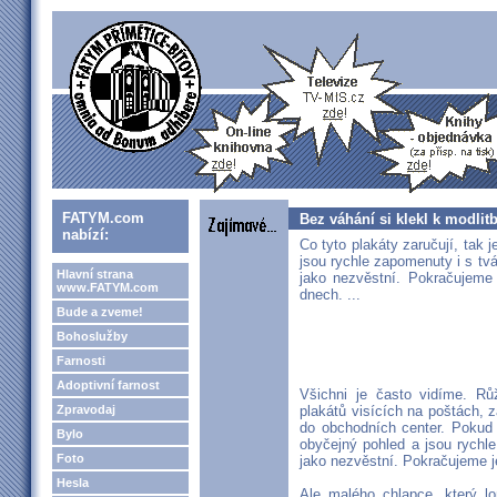
FATYM.com
Bez váhání si klekl k modli
nabízí:
Co tyto plakáty zaručují, tak j
jsou rychle zapomenuty i s tvář
Hlavní strana
jako nezvěstní. Pokračujeme
www.FATYM.com
dnech. ...
Bude a zveme!
Bohoslužby
Farnosti
Adoptivní farnost
Všichni je často vidíme. Růž
Zpravodaj
plakátů visících na poštách,
do obchodních center. Pokud v
Bylo
obyčejný pohled a jsou rychle
Foto
jako nezvěstní. Pokračujeme j
Hesla
Ale malého chlapce, který l