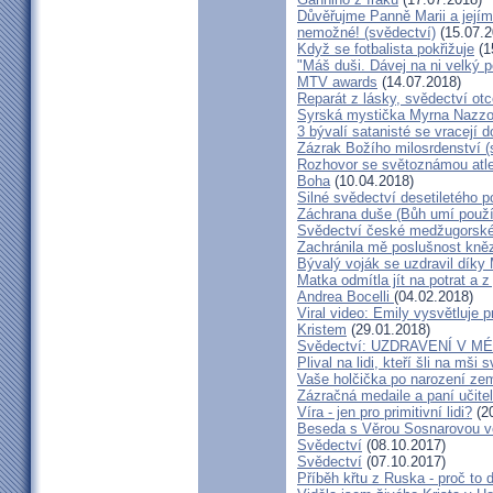
Důvěřujme Panně Marii a jejímu
nemožné! (svědectví)
(15.07.2
Když se fotbalista pokřižuje
(1
"Máš duši. Dávej na ni velký 
MTV awards
(14.07.2018)
Reparát z lásky, svědectví ot
Syrská mystička Myrna Nazzou
3 bývalí satanisté se vracejí 
Zázrak Božího milosrdenství (
Rozhovor se světoznámou atle
Boha
(10.04.2018)
Silné svědectví desetiletého p
Záchrana duše (Bůh umí použít
Svědectví české medžugorské 
Zachránila mě poslušnost kněz
Bývalý voják se uzdravil díky
Matka odmítla jít na potrat a z
Andrea Bocelli
(04.02.2018)
Viral video: Emily vysvětluje p
Kristem
(29.01.2018)
Svědectví: UZDRAVENÍ V 
Plival na lidi, kteří šli na mši
Vaše holčička po narození zemř
Zázračná medaile a paní učite
Víra - jen pro primitivní lidi?
(20
Beseda s Věrou Sosnarovou ve
Svědectví
(08.10.2017)
Svědectví
(07.10.2017)
Příběh křtu z Ruska - proč to 