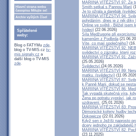
MARIINA VÍTĚZSTVÍ 97: Ze tm
Smith setkal s Pannou Marií
(1
Hlavní strana webu
časopisu Milujte se!
Je to ožrala a darebák (svědec
MARIINA VÍTĚZSTVÍ 94: Svěde
Archiv vyšlých čísel
pohrdáním, dnes je z něj díky
Online ve světě - Běžel jsem 
(video)
(22.06.2026)
Spřátelené
Síla Medžugorje při exorcismu
weby:
kamenům z Podbrda
(21.06.20
Víte, co mají společného?
(16.
Blog o FATYMu
zde
,
MARIINA VÍTĚZSTVÍ 92: NE
blog o TV-MIS.cz
tv-
svědectví o zázraku, který rozt
mis.signaly.cz
a
MARIINA VÍTĚZSTVÍ 91: Zážit
další blog o TV-MIS
(25.05.2026)
zde
.
Svědectví
(24.05.2026)
MARIINA VÍTĚZSTVÍ 89: Nenávi
matku. (svědectví)
(11.05.2026
MARIINA VÍTĚZSTVÍ 87: Svědec
k Panně Marii, dokud se nest
MARIINA VÍTĚZSTVÍ 86: Medžu
Tak vypadá skutečná víra, kdy
Žena po potratu vypráví, jak r
uzdravení.
(25.01.2026)
MARIINA VÍTĚZSTVÍ 83: Prosít
Démonické kořeny hudby techn
Dokowicze
(22.01.2026)
Když sen o Ježíši naprosto p
dcery jednoho ze zakladatelů
MARIINA VÍTĚZSTVÍ 82: Pochy
(23.11.2025)