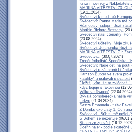
Knižní novinky z Nakladatelst
MARIINA VÍTĚZSTVÍ 73: Obráce
(19.11.2024)
Svědectví k modlitbě Pompejs
Svědectví: Panna Maria mě po
Různopisy naděje - Boží zásah
Marthin Richard Bessenyi
(20.
Svědectví naší čtenářky: Pomp
(20.08.2024)
Svědectví učitelky: Moje zkuš
Svědectví: Je choroba Boží tr
MARIINA VÍTĚZSTVÍ 71: Zázra
Svědectví...
(30.07.2024)
Trenér fotbalistů Španělska: "N
Svědectví: Naše děti na pout
Svědectví o záchraně hříšník
Harrison Butker ve svém proje
katolíky" a usilovali o svatost
(
"Ježíši, vím, že to zvládneš."
když bojuje s rakovinou
(12.05
Válka ve Rwandě
(22.04.2024)
Bývalá pornoherečka našla vír
církve
(21.04.2024)
Sestra Emanuela - tulák Pavel
Z Deníku exorcisty 1: Ochra
Svědectví - Bůh si mě našel (
S Bohem se nežertuje
(06.01.
Strach ze zpovědi
(16.12.2023
Dceřin haléř - podle skutečné 
CESTA ZE TMY DO SVĚTLA - N