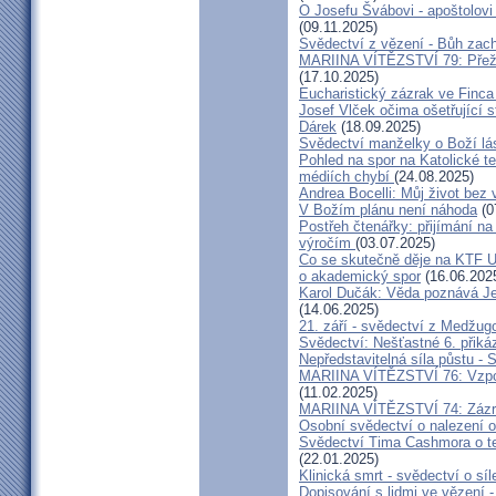
O Josefu Švábovi - apoštolov
(09.11.2025)
Svědectví z vězení - Bůh zac
MARIINA VÍTĚZSTVÍ 79: Přeži
(17.10.2025)
Eucharistický zázrak ve Finca
Josef Vlček očima ošetřující 
Dárek
(18.09.2025)
Svědectví manželky o Boží lá
Pohled na spor na Katolické te
médiích chybí
(24.08.2025)
Andrea Bocelli: Můj život bez 
V Božím plánu není náhoda
(0
Postřeh čtenářky: přijímání n
výročím
(03.07.2025)
Co se skutečně děje na KTF UK
o akademický spor
(16.06.202
Karol Dučák: Věda poznává Ježí
(14.06.2025)
21. září - svědectví z Medžugo
Svědectví: Nešťastné 6. při
Nepředstavitelná síla půstu -
MARIINA VÍTĚZSTVÍ 76: Vzpour
(11.02.2025)
MARIINA VÍTĚZSTVÍ 74: Zázra
Osobní svědectví o nalezení 
Svědectví Tima Cashmora o te
(22.01.2025)
Klinická smrt - svědectví o síl
Dopisování s lidmi ve vězení -