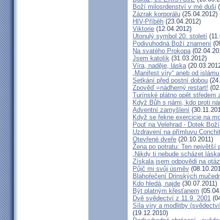
Boží milosrdenství v mé duši
(
Zázrak korporálu
(25.04.2012)
HIV-Příběh
(23.04.2012)
Viktorie
(12.04.2012)
Utonulý symbol 20. století
(11.
Podivuhodná Boží znamení
(0
Na svatého Prokopa
(02.04.20
Jsem katolík
(31.03.2012)
Víra, naděje, láska
(20.03.201
„Manifest víry“ aneb od islámu
Setkání před postní dobou
(24
Zpověď =nádherný restart!
(02
Turínské plátno opět středem
Když Bůh s námi, kdo proti n
Adventní zamyšlení
(30.11.201
Když se řekne exercicie na mo
Pouť na Velehrad - Dotek Boží
Uzdravení na přímluvu Conchi
Otevřené dveře
(20.10.2011)
Žena po potratu: Ten největší
„Nikdy ti nebude scházet láska
Získala jsem odpovědi na otá
Půjč mi svůj úsměv
(08.10.201
Blahořečení Drinských mučed
Kdo hledá, najde
(30.07.2011)
Být platným křesťanem
(05.04
Dvě svědectví z 11.9. 2001
(04
Síla víry a modlitby (svědect
(19.12.2010)