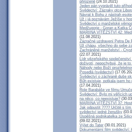
přirozeně
(24.10.2021)
Jeden pán vyprávěl tuto přího
Svědectví: Zázraky otce Libo
Návrat k Bohu z nástrah esote
Už i já poznávám Ježíše v hos
Svědectví o manželské věrnost
Medžugorje - Goran a Katka Ču
MARIINA VÍTĚZSTVÍ 42: Medžug
(11.08.2021)
Zázračné uzdravení Petra De 
Už chápu, všechno do sebe z
Zachráněné manželství - Crysta
(22.07.2021)
Lídr vězeňského společenství
doživotí, nepochybuji, že je to
Náhody nebo Boží prozřetelno
Posedlá (svědectví)
(17.05.20
Svědectví o záchraně duše sk
Bůh existuje, potkala jsem ho
(17.04.2021)
Role Barabáše ve filmu Umučen
Svědectví: Bylo mi věřících up
na něco, co neexistuje?
(30.03
MARIINA VÍTĚZSTVÍ 37: Hostý
Jak odpustit ???? Určitě s tí
svědectví jedné ženušky
(03.0
Úspěšná podnikatelka ze Silic
(09.02.2021)
Výlet do Tater
(30.01.2021)
Dokumentární film svědectví: