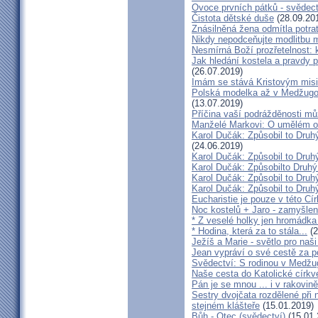
Ovoce prvních pátků - svědect
Čistota dětské duše
(28.09.20
Znásilněná žena odmítla potrat
Nikdy nepodceňujte modlitbu 
Nesmírná Boží prozřetelnost: k
Jak hledání kostela a pravdy p
(26.07.2019)
Imám se stává Kristovým mis
Polská modelka až v Medžugorj
(13.07.2019)
Příčina vaší podrážděnosti můž
Manželé Markovi: O umělém opl
Karol Dučák: Způsobil to Druh
(24.06.2019)
Karol Dučák: Způsobil to Druhý
Karol Dučák: Způsobilto Druhý
Karol Dučák: Způsobil to Druhý
Karol Dučák: Způsobil to Druhý
Eucharistie je pouze v této Cír
Noc kostelů + Jaro - zamyšlen
* Z veselé holky jen hromádka
* Hodina, která za to stála...
(2
Ježíš a Marie - světlo pro naši
Jean vypráví o své cestě za 
Svědectví: S rodinou v Medžug
Naše cesta do Katolické církve
Pán je se mnou ... i v rakovin
Sestry dvojčata rozdělené při
stejném klášteře
(15.01.2019)
Bůh - Otec (svědectví)
(15.01.