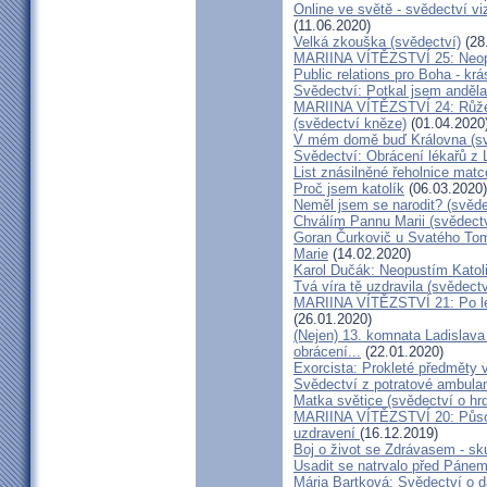
Online ve světě - svědectví vi
(11.06.2020)
Velká zkouška (svědectví)
(28
MARIINA VÍTĚZSTVÍ 25: Neopu
Public relations pro Boha - kr
Svědectví: Potkal jsem anděla
MARIINA VÍTĚZSTVÍ 24: Růžen
(svědectví kněze)
(01.04.2020
V mém domě buď Královna (sv
Svědectví: Obrácení lékařů z 
List znásilněné řeholnice mat
Proč jsem katolík
(06.03.2020)
Neměl jsem se narodit? (svěde
Chválím Pannu Marii (svědect
Goran Čurkovič u Svatého Tom
Marie
(14.02.2020)
Karol Dučák: Neopustím Katol
Tvá víra tě uzdravila (svědec
MARIINA VÍTĚZSTVÍ 21: Po let
(26.01.2020)
(Nejen) 13. komnata Ladislava
obrácení...
(22.01.2020)
Exorcista: Prokleté předměty
Svědectví z potratové ambula
Matka světice (svědectví o hr
MARIINA VÍTĚZSTVÍ 20: Působ
uzdravení
(16.12.2019)
Boj o život se Zdrávasem - sk
Usadit se natrvalo před Páne
Mária Bartková: Svědectví o d