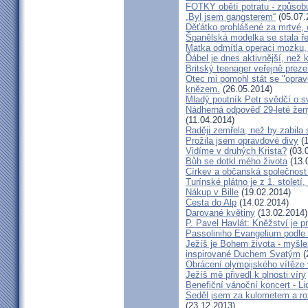
FOTKY obětí potratu - způsob
„Byl jsem gangsterem“
(05.07.
Děťátko prohlášené za mrtvé, 
Španělská modelka se stala ře
Matka odmítla operaci mozku,
Ďábel je dnes aktivnější, než 
Britský teenager veřejně preze
Otec mi pomohl stát se "opra
knězem.
(26.05.2014)
Mladý poutník Petr svědčí o 
Nádherná odpověď 29-leté ženy
(11.04.2014)
Raději zemřela, než by zabila 
Prožila jsem opravdové divy
(1
Vidíme v druhých Krista?
(03.
Bůh se dotkl mého života
(13.
Církev a občanská společnost
Turínské plátno je z 1. století
Nákup v Bille
(19.02.2014)
Cesta do Alp
(14.02.2014)
Darované květiny
(13.02.2014)
P. Pavel Havlát: Kněžství je p
Passoliniho Evangelium podle
Ježíš je Bohem života - myš
inspirované Duchem Svatým
(
Obrácení olympijského vítěze
Ježíš mě přivedl k plnosti víry
Benefiční vánoční koncert - L
Seděl jsem za kulometem a rozm
(23.12.2013)