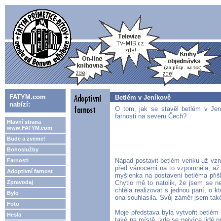
FATYM.com
Betlém v Jeníkově
nabízí:
O tom, jak se stavěl betlém v Jení
farnosti na severu Čech?
Hlavní strana
www.FATYM.com
Bude a zveme!
Bohoslužby
Nápad postavit betlém venku už vzn
Farnosti
před vánocemi na to vzpomněla, až 
Adoptivní farnost
myšlenka na postavení betléma přišla
Zpravodaj
Chytlo mě to natolik, že jsem se n
chtěla realizovat s jednou paní, o 
Bylo
ona souhlasila. Svůj záměr jsem také 
Foto
Moje představa byla vytvořit betlém
Hesla
také na místě, kde se nejvíce lidé p