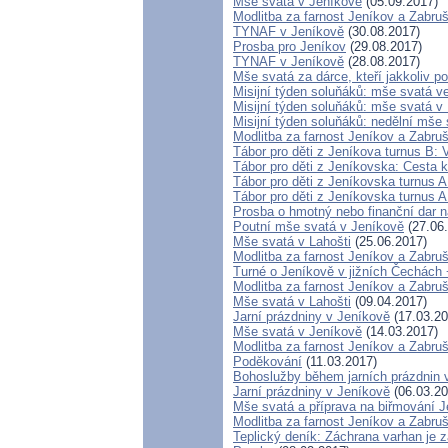
Mše svatá v Jeníkově
(05.09.2017)
Modlitba za farnost Jeníkov a Zabru
TYNAF v Jeníkově
(30.08.2017)
Prosba pro Jeníkov
(29.08.2017)
TYNAF v Jeníkově
(28.08.2017)
Mše svatá za dárce, kteří jakkoliv po
Misijní týden soluňáků: mše svatá v
Misijní týden soluňáků: mše svatá 
Misijní týden soluňáků: nedělní mše
Modlitba za farnost Jeníkov a Zabru
Tábor pro děti z Jeníkova turnus B: 
Tábor pro děti z Jeníkovska: Cesta k
Tábor pro děti z Jeníkovska turnus A
Tábor pro děti z Jeníkovska turnus A
Prosba o hmotný nebo finanční dar na
Poutní mše svatá v Jeníkově
(27.06
Mše svatá v Lahošti
(25.06.2017)
Modlitba za farnost Jeníkov a Zabru
Turné o Jeníkově v jižních Čechách 
Modlitba za farnost Jeníkov a Zabru
Mše svatá v Lahošti
(09.04.2017)
Jarní prázdniny v Jeníkově
(17.03.20
Mše svatá v Jeníkově
(14.03.2017)
Modlitba za farnost Jeníkov a Zabru
Poděkování
(11.03.2017)
Bohoslužby během jarních prázdnin 
Jarní prázdniny v Jeníkově
(06.03.20
Mše svatá a příprava na biřmování 
Modlitba za farnost Jeníkov a Zabruš
Teplický deník: Záchrana varhan je z