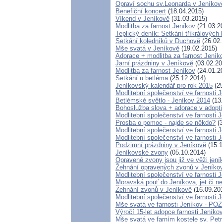
Opraví sochu sv.Leonarda v Jeníkov
Benefiční koncert
(18.04.2015)
Víkend v Jeníkově
(31.03.2015)
Modlitba za farnost Jeníkov
(21.03.2
Teplický deník: Setkání tříkrálovýc
Setkání koledníků v Duchově
(26.02
Mše svatá v Jeníkově
(19.02.2015)
Adorace + modlitba za farnost Jen
Jarní prázdniny v Jeníkově
(03.02.20
Modlitba za farnost Jeníkov
(24.01.2
Setkání u betléma
(25.12.2014)
Jeníkovský kalendář pro rok 2015
(25
Modlitební společenství ve farnosti 
Betlémské světlo - Jeníkov 2014
(13
Bohoslužba slova + adorace v adopti
Modlitební společenství ve farnosti 
Prosba o pomoc - najde se někdo?
(3
Modlitební společenství ve farnosti 
Modlitební společenství ve farnosti 
Podzimní prázdniny v Jeníkově
(15.1
Jeníkovské zvony
(05.10.2014)
Opravené zvony jsou již ve věži jen
Žehnání opravených zvonů v Jeníko
Modlitební společenství ve farnosti 
Moravská pouť do Jeníkova, jet či ne
Žehnání zvonů v Jeníkově
(16.09.20
Modlitební společenství ve farnosti 
Mše svatá ve farnosti Jeníkov - 
Výročí 15-let adopce farnosti Jeník
Mše svatá ve farním kostele sv. Pet