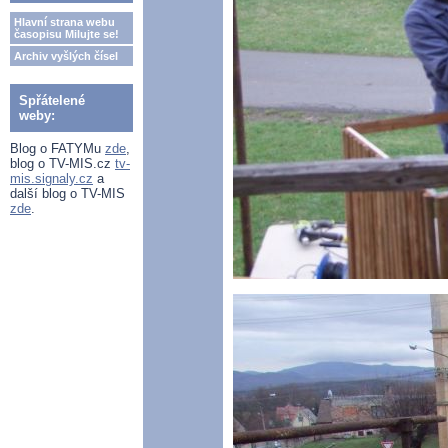
Hlavní strana webu
časopisu Milujte se!
Archiv vyšlých čísel
Spřátelené
weby:
Blog o FATYMu
zde
,
blog o TV-MIS.cz
tv-
mis.signaly.cz
a
další blog o TV-MIS
zde
.