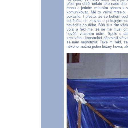
přeci jen chtěl někdo toto naše díl
mnou a jedním místním pánem k vel
komunikovat. Mě to velmi mrzelo, a
pokazilo. I přesto, že se betlém po
odjížděla ne zrovna s pokojným s
nevěděla co dělat. Bůh si s tím však
volal a řekl mě, že se mě musí oml
nevěřil vlastním očím. Spolu s da
zrezivělou konstrukci připevnili vět
se nám neprotrhla. Také mi řekl, ž
někoho možná jeden běžný hovor, al