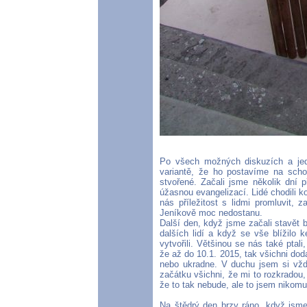
Po všech možných diskuzích a jedn
variantě, že ho postavíme na scho
stvořené. Začali jsme několik dní 
úžasnou evangelizací. Lidé chodili k
nás příležitost s lidmi promluvit,
Jeníkově moc nedostanu.
Další den, když jsme začali stavět 
dalších lidí a když se vše blížilo 
vytvořili. Většinou se nás také pta
že až do 10.1. 2015, tak všichni dod
nebo ukradne. V duchu jsem si vždy
začátku všichni, že mi to rozkradou
že to tak nebude, ale to jsem nikomu
Na štědrý den brzy ráno, když jsme 