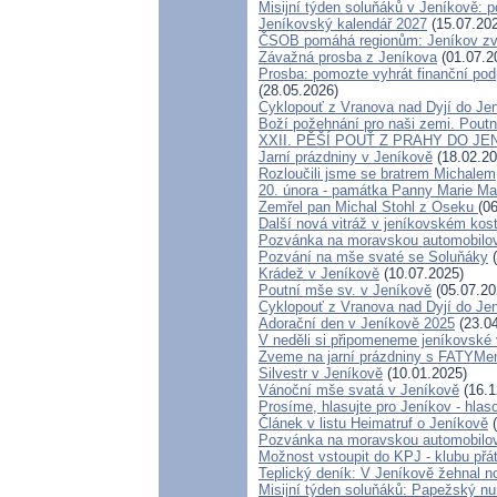
Misijní týden soluňáků v Jeníkově: 
Jeníkovský kalendář 2027
(15.07.20
ČSOB pomáhá regionům: Jeníkov zvít
Závažná prosba z Jeníkova
(01.07.2
Prosba: pomozte vyhrát finanční podp
(28.05.2026)
Cyklopouť z Vranova nad Dyjí do Je
Boží požehnání pro naši zemi. Poutn
XXII. PĚŠÍ POUŤ Z PRAHY DO JE
Jarní prázdniny v Jeníkově
(18.02.20
Rozloučili jsme se bratrem Michalem
20. února - památka Panny Marie Ma
Zemřel pan Michal Stohl z Oseku
(0
Další nová vitráž v jeníkovském kos
Pozvánka na moravskou automobilov
Pozvání na mše svaté se Soluňáky
(
Krádež v Jeníkově
(10.07.2025)
Poutní mše sv. v Jeníkově
(05.07.20
Cyklopouť z Vranova nad Dyjí do Je
Adorační den v Jeníkově 2025
(23.04
V neděli si připomeneme jeníkovské 
Zveme na jarní prázdniny s FATYMe
Silvestr v Jeníkově
(10.01.2025)
Vánoční mše svatá v Jeníkově
(16.1
Prosíme, hlasujte pro Jeníkov - hla
Článek v listu Heimatruf o Jeníkově
(
Pozvánka na moravskou automobilov
Možnost vstoupit do KPJ - klubu přá
Teplický deník: V Jeníkově žehnal n
Misijní týden soluňáků: Papežský nu