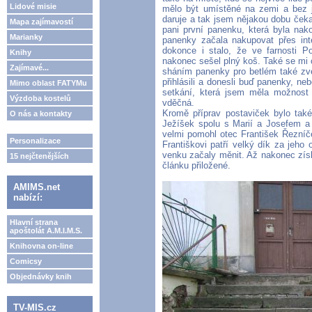
Lidové misie
mělo být umístěné na zemi a bez 
daruje a tak jsem nějakou dobu čeka
Mapa zajímavostí
pani první panenku, která byla na
Marianky
panenky začala nakupovat přes in
dokonce i stalo, že ve farnosti Po
Knihy
nakonec sešel plný koš. Také se mi o
Zajímavé...
sháním panenky pro betlém také zve
přihlásili a donesli buď panenky, n
Mimo oblast FATYMu
setkání, která jsem měla možnost 
Výzdoba kostelů
vděčná.
Kromě příprav postaviček bylo také
O nás a kontakty
Ježíšek spolu s Marií a Josefem a 
velmi pomohl otec František Řezníče
Personalizace
Františkovi patří velký dík za jeh
venku začaly měnit. Až nakonec získ
15 nejčtenějších
článku přiložené.
AMIMS.net
nabízí:
Hlavní strana
apoštolát A.M.I.M.S.
Knihovna on-line
Comicsy
Objednávky knih
TV-MIS.cz