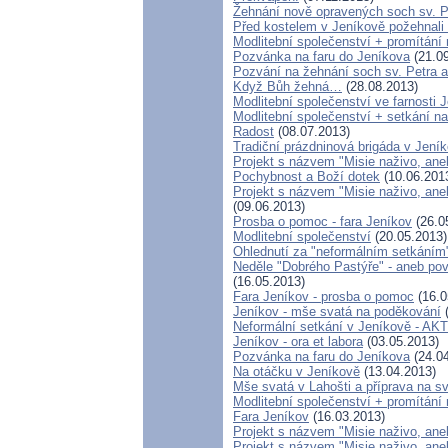
Žehnání nově opravených soch sv. P
Před kostelem v Jeníkově požehnal
Modlitební společenství + promítání 
Pozvánka na faru do Jeníkova
(21.09
Pozvání na žehnání soch sv. Petra 
Když Bůh žehná…
(28.08.2013)
Modlitební společenství ve farnosti 
Modlitební společenství + setkání na
Radost
(08.07.2013)
Tradiční prázdninová brigáda v Jení
Projekt s názvem "Misie naživo, aneb
Pochybnost a Boží dotek
(10.06.201
Projekt s názvem "Misie naživo, ane
(09.06.2013)
Prosba o pomoc - fara Jeníkov
(26.0
Modlitební společenství
(20.05.2013)
Ohlednutí za "neformálním setkáním
Neděle "Dobrého Pastýře" - aneb pov
(16.05.2013)
Fara Jeníkov - prosba o pomoc
(16.0
Jeníkov - mše svatá na poděkování
(
Neformální setkání v Jeníkově - 
Jeníkov - ora et labora
(03.05.2013)
Pozvánka na faru do Jeníkova
(24.04
Na otáčku v Jeníkově
(13.04.2013)
Mše svatá v Lahošti a příprava na sv
Modlitební společenství + promítání 
Fara Jeníkov
(16.03.2013)
Projekt s názvem "Misie naživo, aneb
Projekt s názvem "Misie naživo, ane