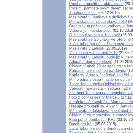
Prosba o modlitbu - aktualizace
(20.1
Prosím, pomozte svým darem zachrán
Trocha poezie...
(03.12.2019)
Mše svatá v Jeníkově a dušičková p
Moravská pouť do Jeníkova 2019
(16
Otec biskup požehnal varhany v Jen
Video z jeníkovské pouti
(01.10.2019
O žehnání varhan v Jeníkově
(26.09
Mše svatá se Soluňáky ve Štěrbině
(
Začal tábor pro děti z Duchcova, Jen
Mše svatá v Lahošti
(27.05.2019)
Velikonoce v Jeníkově 2019
(21.05.2
Mše svatá v Lahošti, bude již v úterý
Adorační den v Jeníkově
(11.04.2019
Ohlednutí aneb 20 let spolupráce fa
Pamatujme v modlitbě na Davida
(10
Kaple sv. Anny v Jeníkově soutěží 
Mimořádná prosba - najde se dárce?
Znáte Jana Lohelia Oehlschlägela? 
Vánoční mše svatá + setkání nad P
Zástupci Jeníkova na americkém vel
Foto z pohřbu sestry Marcely
(17.11.
Zemřela naše sestřička Marcela z J
Hlasujte pro kapli sv. Anny V Jeníko
Mše svatá a dušičková pobožnost v
Ohlédnutí za moravskou automobilov
Klub přátel Jeníkova - KPJ
(03.10.20
Dárek pro Irču
(05.08.2018)
Začal tábor pro děti z Jeníkova a oko
Tábor pro děti z Jeníkova a okolí: ne