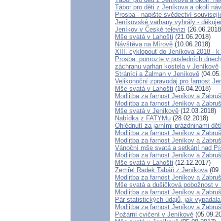
Tábor pro děti z Jeníkova a okolí ná
Prosba - napište svědectví souvisej
Jeníkovské varhany vyhrály - děkuje
Jeníkov v České televizi
(26.06.2018
Mše svatá v Lahošti
(21.06.2018)
Návštěva na Mírově
(10.06.2018)
XIII. cyklopouť do Jeníkova 2018 - 
Prosba: pomozte v posledních dnech 
záchranu varhan kostela v Jeníkově
Stráníci a Žalman v Jeníkově
(04.05
Velikonoční zpravodaj pro farnost J
Mše svatá v Lahošti
(16.04.2018)
Modlitba za farnost Jeníkov a Zabru
Modlitba za farnost Jeníkov a Zabru
Mše svatá v Jeníkově
(12.03.2018)
Nabídka z FATYMu
(28.02.2018)
Ohlédnutí za jarními prázdninami dět
Modlitba za farnost Jeníkov a Zabru
Modlitba za farnost Jeníkov a Zabru
Vánoční mše svatá a setkání nad P
Modlitba za farnost Jeníkov a Zabru
Mše svatá v Lahošti
(12.12.2017)
Zemřel Radek Tabáň z Jeníkova
(09.
Modlitba za farnost Jeníkov a Zabru
Mše svatá a dušičková pobožnost v
Modlitba za farnost Jeníkov a Zabru
Pár statistických údajů, jak vypada
Modlitba za farnost Jeníkov a Zabru
Požární cvičení v Jeníkově
(05.09.2