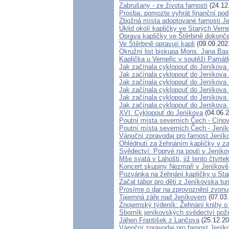
Zabrušany - ze života farnosti
(24.12
Prosba: pomozte vyhrát finanční pod
Zbožná místa adoptované farnosti J
Úklid okolí kapličky ve Starých Verne
Oprava kapličky ve Štěrbině dokonč
Ve Štěrbině opravují kapli
(09.09.202
Okružní list biskupa Mons. Jana Ba
Kaplička u Verneřic v soutěži Památ
Jak začínala cyklopouť do Jeníkova 
Jak začínala cyklopouť do Jeníkova 
Jak začínala cyklopouť do Jeníkova 
Jak začínala cyklopouť do Jeníkova 
Jak začínala cyklopouť do Jeníkova 
Jak začínala cyklopouť do Jeníkova 
XVI. Cyklopouť do Jeníkova
(04.06.2
Poutní místa severních Čech - Cíno
Poutní místa severních Čech - Jení
Vánoční zpravodaj pro farnost Jení
Ohlédnutí za žehnáním kapličky v zan
Svědectví: Poprvé na pouti v Jeníko
Mše svatá v Lahošti, již tento čtvrte
Koncert skupiny Nezmaři v Jeníkově
Pozvánka na žehnání kapličky u Star
Začal tábor pro děti z Jeníkovska tu
Prosíme o dar na zprovoznění zvonu
Tajemná záře nad Jeníkovem
(07.03
Znojemský týdeník: Žehnání knihy o
Sborník jeníkovských svědectví po
Jáhen František z Lančova
(25.12.20
Vánoční zpravodaj pro farnost Jení