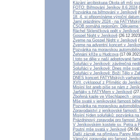
Kázání arcibiskupa Okola při mši sv
FOTO: Biřmování Jeníkov 8.6.2024
(
Pozvánka na biřmování v Jeníkově
(
18. 4. si připomínáme výroční datum
Jarní prázdniny 2024 - na FATYMsk
ČSOB pomáhá regionům: Děkujeme 
Ráchel Skleničková opět v Jeníkově
Gospel Night v Jeníkově
(26.12.2023
Zveme na Gospel Night v Jeníkově
(
Zveme na adventní koncert v Jeníko
Pozvánka na moravskou automobilov
Žehnání kříže u Hudcova
(17.09.202
I toto se děje v naší adoptované farn
Soluňáci v Jeníkově: závěrečná ned
Soluňáci v Jeníkově: Dnes mše svatá
Soluňáci v Jeníkově: Boží Tělo v Z
DNES koncert FATYMských varhanic
XVII. cyklopouť z Přímětic do Jeník
Misijní list aneb píše se nám z Jení
Jarňáky s FATYMem v Jeníkově
(27
Zbořená kaple ve Všechlapech - pro
Mše svaté v jeníkovské farnosti bě
Pozvánka na moravskou automobilov
Zpravodajství z jeníkovské farnosti: 
Misijní týden soluňáků: pozvánka na
Prázdninový zpravodaj pro farnost J
V Jeníkovském kostele sv. Petra a P
Poutní mše svatá v Jeníkově
(26.06
Další zázrak na přímluvu Panny Mari
Vánoční zpravodaj pro farnost Jení