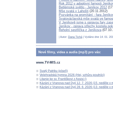
Rok 2012 v adoptivní farnosti Jeníko
Betlémské světlo - Jeníkov 2012
(17
Mše svatá v Lahošti
(20.11.2012)
Pozvánka na promítání - fara Jeníko
Svatováclavská mše svatá ve farnos
V Jeníkově jsme s opravou fary zase 
Jeníkov - oprava střechy kostela pok
Řeholní sestřička z Jeníkova
(07.10.
| Autor:
Dana Tichá
| Vydáno dne 14. 01. 201
Nové filmy, videa a audia (mp3) pro vás:
www.TV-MIS.cz
::
Svatý Patriku (píseň)
::
Velehradská hymna 2026 (Hej, vzhůru poutníci)
::
Litanie ke sv. Františkovi z Assisi ()
::
Kázání z Vranova nad Dyjí 12. 7. 2026 (15. neděle v 
::
Kázání z Vranova nad Dyjí 28. 6. 2026 (13. neděle v 