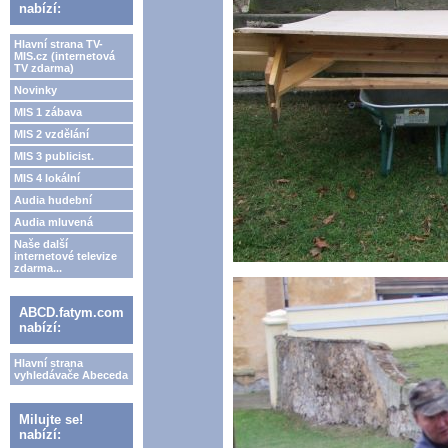
nabízí:
Hlavní strana TV-
MIS.cz (internetová
TV zdarma)
Novinky
MIS 1 zábava
MIS 2 vzdělání
MIS 3 publicist.
MIS 4 lokální
Audia hudební
Audia mluvená
Naše další
internetové televize
zdarma...
ABCD.fatym.com
nabízí:
Hlavní strana
vyhledávače Abeceda
Milujte se!
nabízí: