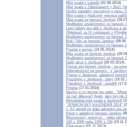
Mše svatá v Lahošti
(02.08.2014)
Mše svatá v Zábrušanech + Boží Tě
Uctění památky zesnulých v rámci 100
Mše svatá v Hudcově -vesnice patříc
Mše svaté ve farnosti Jeníkov
(28.07
Modlitební společenství ve farnosti 
Letní tábory pro děti z Jeníkova a ok
Ohlédnutí za IX.cyklopoutí z Přímět
Modlitební společenství ve farnosti 
Boží Tělo ve farnosti Jeníkov
(08.06
Modlitební společenství ve farnosti 
Prosba o pomoc
(24.05.2014)
Mše svatá ve farnosti Jeníkov
(28.04
Modlitební společenství ve farnos
Další akce v Jeníkově
(29.03.2014)
Pomoc pro farnost Jeníkov - na sev
Dobrodružství na severu – v Jeníkov
Pomoc v Jeníkově, adoptivní farnos
Prázdniny v Jeníkově - úterý
(18.02.
Prázdniny v Jeníkově - pondělí
(17.0
Prosba
(17.01.2014)
Nechci si to nechat pro sebe..."Misi
Je zač děkovat? Aneb, jaký byl rok 2
Mimořádná mše svatá v Jeníkově
(2
"JENÍKOVSKÝ KALENDÁŘ 2014"
(2
1,-Kč denně po dobu adventní pro J
Křest v adoptivní farnosti Jeníkov
(06
Bláznovství, nesmysl… nebo věrnos
100 x 1000 nebo 1000 x 100
(19.11.2
Překvapení
(07.11.2013)