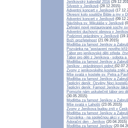
Jeníkovský kalendář 2016
(29.12.20
Silvestr v Jeníkově
(28.12.2015)
Adventní koncert v Jeníkově
(17.12.
Okresní kolo soutěže Bible a my v 
Adventní koncert v Jeníkově
(09.12.
Návštěva sv. Mikuláše v Jeníkově
(0
Žehnání nově restaurované sochy sv
Adventní duchovní obnova v Jeníko
Podzimní prázdniny v Jeníkově
(19.1
Boží prozřetelnost
(21.09.2015)
Modlitba za farnost Jeníkov a Zabru
Pozvánka na "postavení nového kří
Tábor pro jeníkovské děti středa, čtv
Tábor pro děti z Jeníkova - sobota a
Modlitba za farnost Jeníkov a Zabru
Jeníkov - prázdninový pobyt
(02.07.
Zvony z jeníkovského kostela znějí
Mše svatá v kostele sv. Petra a Pav
Modlitba za farnost Jeníkov a Zabru
Teplický deník: Ozvěny Noci kostelů
Teplický deník: Farnost Jeníkov láká
Pomozte nám uskutečnit tábor pro dět
(30.05.2015)
Modlitba za farnost Jeníkov a Zabru
Mše svatá v Lahošti
(23.05.2015)
Zvony z Jeníkova budou znít v Čes
Modlitba za farnost Jeníkov a Zabru
Pozvánka - na společnou akci v Jen
Adorační den - Jeníkov
(20.04.2015)
Modlitba za farnost Jeníkov
(20.04.2