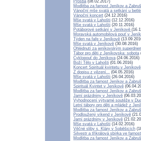
Prosba
(08.02.2017)
Modlitba za farnost Jeníkov a Zabru
Vánoční mše svatá a setkání u betl
Vánoční koncert
(24.12.2016)
Mše svatá v Lahošti
(12.12.2016)
Mše svatá v Lahošti
(20.11.2016)
Potáborové setkání v Jeníkově
(16.1
Moravská automobilová pouť v Jení
Týden na faře v Jeníkově
(13.09.201
Mše svatá v Jeníkově
(30.08.2016)
Ohlédnutí za jeníkovským superdne
Tábor pro děti z Jeníkovska: sobota
Cyklopouť do Jeníkova
(24.06.2016)
Boží Tělo v Lahošti
(01.06.2016)
Koncert Spirituál kvintetu v Jeníkově
Z dopisu z vězení...
(04.05.2016)
Mše svatá v Lahošti
(26.04.2016)
Modlitba za farnost Jeníkov a Zabru
Spirituál Kvintet v Jeníkově
(06.04.2
Modlitba za farnost Jeníkov a Zabru
Jarní prázdniny v Jeníkově
(06.03.20
Vyhodnocení výtvarné soutěže v Du
Letní tábory pro děti a mládež z Jení
Modlitba za farnost Jeníkov a Zabru
Prodloužený víkend v Jeníkově
(21.0
Jarní prázdniny v Jeníkově
(21.02.20
Mše svatá v Lahošti
(14.02.2016)
Věčné sliby s. Kláry v Soběšicích
(1
Silvestr a tříkrálová sbírka ve farnos
Modlitba za farnost Jeníkov a Zabru