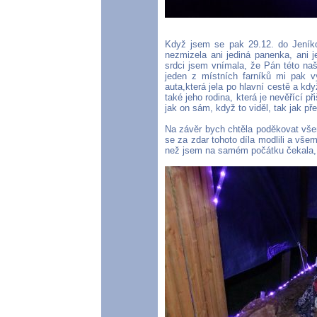
Když jsem se pak 29.12. do Jeníkov
nezmizela ani jediná panenka, ani 
srdci jsem vnímala, že Pán této naš
jeden z místních farníků mi pak vyp
auta,která jela po hlavní cestě a když 
také jeho rodina, která je nevěřící p
jak on sám, když to viděl, tak jak p
Na závěr bych chtěla poděkovat vše
se za zdar tohoto díla modlili a vše
než jsem na samém počátku čekala, a