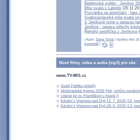
Betlémské světlo - Jeníkov 2
Mše svatá v Lahošti
(20.11.20
Pozvánka na promítání - fara 
Svatováclavská mše svatá ve 
V Jeníkově jsme s opravou fary
Jeníkov - oprava střechy kost
Řeholní sestřička z Jeníkova
(
| Autor:
Dana Tichá
| Vydáno dne 18. 
komentář
|
Nové filmy, videa a audia (mp3) pro vás:
www.TV-MIS.cz
::
Svatý Patriku (píseň)
::
Velehradská hymna 2026 (Hej, vzhůru poutníci
::
Litanie ke sv. Františkovi z Assisi ()
::
Kázání z Vranova nad Dyjí 12. 7. 2026 (15. ne
::
Kázání z Vranova nad Dyjí 28. 6. 2026 (13. ne