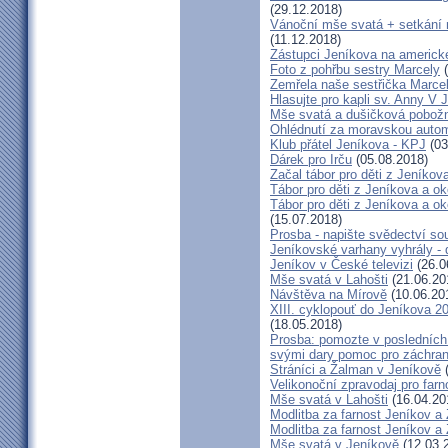
(29.12.2018)
Vánoční mše svatá + setkání
(11.12.2018)
Zástupci Jeníkova na americk
Foto z pohřbu sestry Marcely
(
Zemřela naše sestřička Marce
Hlasujte pro kapli sv. Anny V 
Mše svatá a dušičková pobožn
Ohlédnutí za moravskou autom
Klub přátel Jeníkova - KPJ
(03
Dárek pro Irču
(05.08.2018)
Začal tábor pro děti z Jeníkova
Tábor pro děti z Jeníkova a oko
Tábor pro děti z Jeníkova a ok
(15.07.2018)
Prosba - napište svědectví so
Jeníkovské varhany vyhrály - 
Jeníkov v České televizi
(26.0
Mše svatá v Lahošti
(21.06.20
Návštěva na Mírově
(10.06.20
XIII. cyklopouť do Jeníkova 2
(18.05.2018)
Prosba: pomozte v posledních 
svými dary pomoc pro záchran
Stráníci a Žalman v Jeníkově
(
Velikonoční zpravodaj pro far
Mše svatá v Lahošti
(16.04.20
Modlitba za farnost Jeníkov a
Modlitba za farnost Jeníkov a
Mše svatá v Jeníkově
(12.03.