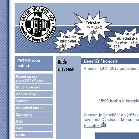
FATYM.com
Benefiční koncert
nabízí:
V neděli 19.4. 2015 proběhne b
Hlavní strana
www.FATYM.com
Bude a zveme!
Bohoslužby
15:00 hodin v kostel
Farnosti
Adoptivní farnost
Zpravodaj
Koncert je benefiční a výtěže
severních Čechách, kterou m
Bylo
Plakátek
Foto
Hesla