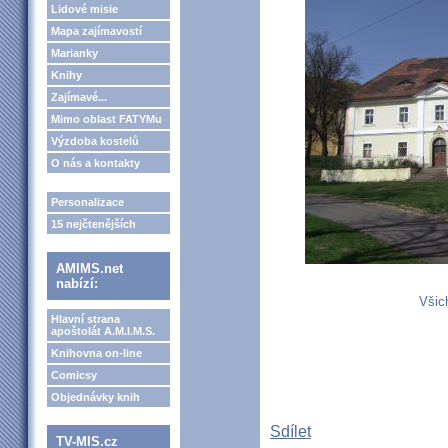
Lidové misie
Mapa zajímavostí
Marianky
Knihy
Zajímavé...
Mimo oblast FATYMu
Výzdoba kostelů
O nás a kontakty
Personalizace
15 nejčtenějších
AMIMS.net
nabízí:
Všich
Hlavní strana
apoštolát A.M.I.M.S.
Knihovna on-line
Comicsy
Objednávky knih
Sdílet
TV-MIS.cz