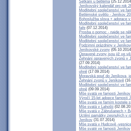
Setkání u betléma
(25.12.2014
Jeníkovský kalendář pro rok 2
Modlitební společenství ve far
Betlémské světlo - Jeníkov 2
Bohoslužba slova + adorace v 
Modlitební společenství ve fa
faře
(07.12.2014)
Prosba o pomoc - najde se ně
Modlitební společenství ve far
Modlitební společenství ve far
Podzimní prázdniny v Jeníkov
Jeníkovské zvony
(05.10.2014
Opravené zvony jsou již ve vě
Žehnání opravených zvonů v 
(27.09.2014)
Modlitební společenství ve far
ohně
(17.09.2014)
Moravská pouť do Jeníkova, jet
Žehnání zvonů v Jeníkově
(16
Modlitební společenství ve far
ohně
(09.09.2014)
Mše svatá ve farnosti Jeník
Výročí 15-let adopce farnosti
Mše svatá ve farním kostele s
Mše svatá v Lahošti
(02.08.20
Mše svatá v Zábrušanech + B
Uctění památky zesnulých v rám
Jeníkov
(31.07.2014)
Mše svatá v Hudcově -vesnice 
Mše svaté ve farnosti Jeníkov