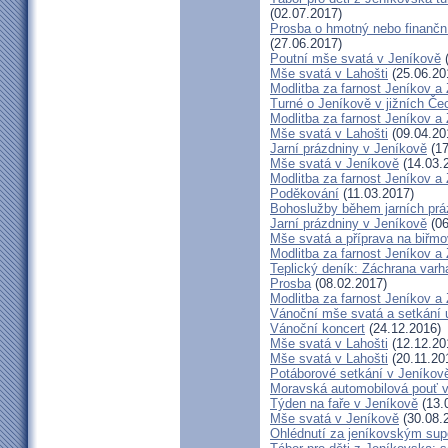
(02.07.2017)
Prosba o hmotný nebo finanční 
(27.06.2017)
Poutní mše svatá v Jeníkově
(
Mše svatá v Lahošti
(25.06.20
Modlitba za farnost Jeníkov a
Turné o Jeníkově v jižních Če
Modlitba za farnost Jeníkov a
Mše svatá v Lahošti
(09.04.20
Jarní prázdniny v Jeníkově
(17
Mše svatá v Jeníkově
(14.03.
Modlitba za farnost Jeníkov a
Poděkování
(11.03.2017)
Bohoslužby během jarních prá
Jarní prázdniny v Jeníkově
(06
Mše svatá a příprava na biřm
Modlitba za farnost Jeníkov a
Teplický deník: Záchrana varh
Prosba
(08.02.2017)
Modlitba za farnost Jeníkov a
Vánoční mše svatá a setkání 
Vánoční koncert
(24.12.2016)
Mše svatá v Lahošti
(12.12.20
Mše svatá v Lahošti
(20.11.20
Potáborové setkání v Jeníko
Moravská automobilová pouť 
Týden na faře v Jeníkově
(13.
Mše svatá v Jeníkově
(30.08.
Ohlédnutí za jeníkovským su