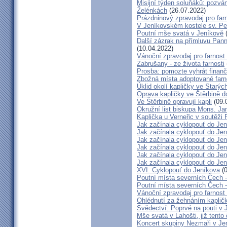
Misijní týden soluňáků: pozvá
Želénkách
(26.07.2022)
Prázdninový zpravodaj pro far
V Jeníkovském kostele sv. Pet
Poutní mše svatá v Jeníkově
(
Další zázrak na přímluvu Pann
(10.04.2022)
Vánoční zpravodaj pro farnos
Zabrušany - ze života farnosti
Prosba: pomozte vyhrát finanč
Zbožná místa adoptované farn
Úklid okolí kapličky ve Starýc
Oprava kapličky ve Štěrbině 
Ve Štěrbině opravují kapli
(09.
Okružní list biskupa Mons. J
Kaplička u Verneřic v soutěži
Jak začínala cyklopouť do Jen
Jak začínala cyklopouť do Jen
Jak začínala cyklopouť do Jen
Jak začínala cyklopouť do Jen
Jak začínala cyklopouť do Jen
Jak začínala cyklopouť do Jen
XVI. Cyklopouť do Jeníkova
(0
Poutní místa severních Čech 
Poutní místa severních Čech 
Vánoční zpravodaj pro farnos
Ohlédnutí za žehnáním kapličk
Svědectví: Poprvé na pouti v 
Mše svatá v Lahošti, již tento 
Koncert skupiny Nezmaři v Je