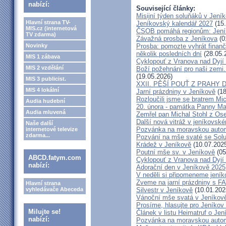
nabízí:
Související články:
Misijní týden soluňáků v Jení
Hlavní strana TV-
Jeníkovský kalendář 2027
(15.
MIS.cz (internetová
ČSOB pomáhá regionům: Jeníko
TV zdarma)
Závažná prosba z Jeníkova
(0
Novinky
Prosba: pomozte vyhrát finanč
několik posledních dní
(28.05.
MIS 1 zábava
Cyklopouť z Vranova nad Dyjí
MIS 2 vzdělání
Boží požehnání pro naši zemi.
(19.05.2026)
MIS 3 publicist.
XXII. PĚŠÍ POUŤ Z PRAHY 
MIS 4 lokální
Jarní prázdniny v Jeníkově
(18
Rozloučili jsme se bratrem Mi
Audia hudební
20. února - památka Panny Ma
Audia mluvená
Zemřel pan Michal Stohl z O
Další nová vitráž v jeníkovsk
Naše další
Pozvánka na moravskou autom
internetové televize
zdarma...
Pozvání na mše svaté se Sol
Krádež v Jeníkově
(10.07.202
Poutní mše sv. v Jeníkově
(05
ABCD.fatym.com
Cyklopouť z Vranova nad Dyjí
nabízí:
Adorační den v Jeníkově 2025
V neděli si připomeneme jeník
Zveme na jarní prázdniny s 
Hlavní strana
vyhledávače Abeceda
Silvestr v Jeníkově
(10.01.202
Vánoční mše svatá v Jeníkov
Prosíme, hlasujte pro Jeníkov
Milujte se!
Článek v listu Heimatruf o Jen
nabízí:
Pozvánka na moravskou autom