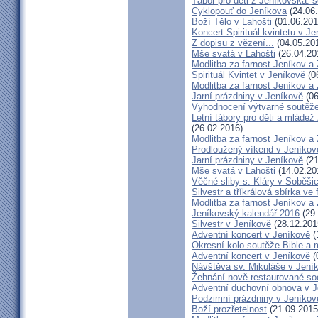
Tábor pro děti z Jeníkovska: 
Cyklopouť do Jeníkova
(24.06
Boží Tělo v Lahošti
(01.06.201
Koncert Spirituál kvintetu v J
Z dopisu z vězení...
(04.05.20
Mše svatá v Lahošti
(26.04.20
Modlitba za farnost Jeníkov a
Spirituál Kvintet v Jeníkově
(0
Modlitba za farnost Jeníkov a
Jarní prázdniny v Jeníkově
(06
Vyhodnocení výtvarné soutěž
Letní tábory pro děti a mládež
(26.02.2016)
Modlitba za farnost Jeníkov a
Prodloužený víkend v Jeníkov
Jarní prázdniny v Jeníkově
(21
Mše svatá v Lahošti
(14.02.20
Věčné sliby s. Kláry v Soběši
Silvestr a tříkrálová sbírka ve
Modlitba za farnost Jeníkov a
Jeníkovský kalendář 2016
(29.
Silvestr v Jeníkově
(28.12.201
Adventní koncert v Jeníkově
(
Okresní kolo soutěže Bible a
Adventní koncert v Jeníkově
(
Návštěva sv. Mikuláše v Jení
Žehnání nově restaurované so
Adventní duchovní obnova v 
Podzimní prázdniny v Jeníkov
Boží prozřetelnost
(21.09.2015