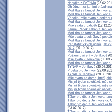
Nabídka z FATYMu
(28.02.201
Ohlédnutí za jarními prázdnin
Modlitba za farnost Jeníkov a
Modlitba za farnost Jeníkov a
Vánoční mše svatá a setkání
Modlitba za farnost Jeníkov a
Mše svatá v Lahošti
(12.12.20
Zemřel Radek Tabáň z Jeníko
Modlitba za farnost Jeníkov a
Mše svatá a dušičková pobožn
Modlitba za farnost Jeníkov a
Pár statistických údajů, jak 
2017
(05.10.2017)
Modlitba za farnost Jeníkov a
Požární cvičení v Jeníkově
(05
Mše svatá v Jeníkově
(05.09.
Modlitba za farnost Jeníkov a
TYNAF v Jeníkově
(30.08.201
Prosba pro Jeníkov
(29.08.201
TYNAF v Jeníkově
(28.08.201
Mše svatá za dárce, kteří jakko
Misijní týden soluňáků: mše s
Misijní týden soluňáků: mše 
Misijní týden soluňáků: neděl
Modlitba za farnost Jeníkov a
Tábor pro děti z Jeníkova turn
Tábor pro děti z Jeníkovska: 
Tábor pro děti z Jeníkovska t
(03.07.2017)
Tábor pro děti z Jeníkovska t