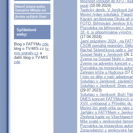
Možnost vstoupit do KPJ - klu
pouti
(10.09.2024)
Hlavní strana webu
Teplický deník: V Jeníkově že
časopisu Milujte se!
Misijní týden soluňáků: Papež
Archiv vyšlých čísel
Kázání arcibiskupa Okola při 
FOTO: Biřmování Jeníkov 8.6
Pozvánka na biřmování v Jen
Spřátelené
18. 4. si připomínáme výroční
weby:
(17.04.2024)
Jarní prázdniny 2024 - na F
Blog o FATYMu
zde
,
ČSOB pomáhá regionům: Děku
blog o TV-MIS.cz
tv-
Ráchel Skleničková opět v Je
mis.signaly.cz
a
Gospel Night v Jeníkově
(26.1
další blog o TV-MIS
Zveme na Gospel Night v Jen
zde
.
Zveme na adventní koncert v 
Pozvánka na moravskou autom
Žehnání kříže u Hudcova
(17.0
I toto se děje v naší adoptovan
Soluňáci v Jeníkově: závěreč
Soluňáci v Jeníkově: Dnes mše
(29.07.2023)
Soluňáci v Jeníkově: Boží Tě
DNES koncert FATYMských va
XVII. cyklopouť z Přímětic do
Misijní list aneb píše se nám 
Jarňáky s FATYMem v Jeníko
Zbořená kaple ve Všechlapech
Mše svaté v jeníkovské farno
Pozvánka na moravskou autom
Zpravodajství z jeníkovské farn