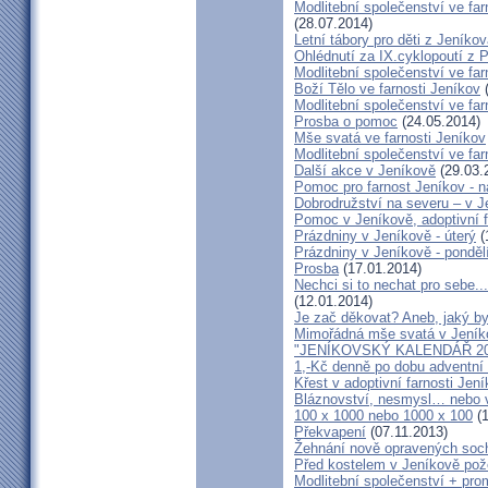
Modlitební společenství ve far
(28.07.2014)
Letní tábory pro děti z Jeníko
Ohlédnutí za IX.cyklopoutí z 
Modlitební společenství ve far
Boží Tělo ve farnosti Jeníkov
(
Modlitební společenství ve far
Prosba o pomoc
(24.05.2014)
Mše svatá ve farnosti Jeníkov
Modlitební společenství ve f
Další akce v Jeníkově
(29.03.
Pomoc pro farnost Jeníkov - 
Dobrodružství na severu – v 
Pomoc v Jeníkově, adoptivní 
Prázdniny v Jeníkově - úterý
(
Prázdniny v Jeníkově - ponděl
Prosba
(17.01.2014)
Nechci si to nechat pro sebe..
(12.01.2014)
Je zač děkovat? Aneb, jaký by
Mimořádná mše svatá v Jeník
"JENÍKOVSKÝ KALENDÁŘ 20
1,-Kč denně po dobu adventní
Křest v adoptivní farnosti Jen
Bláznovství, nesmysl… nebo v
100 x 1000 nebo 1000 x 100
(1
Překvapení
(07.11.2013)
Žehnání nově opravených soch
Před kostelem v Jeníkově po
Modlitební společenství + prom