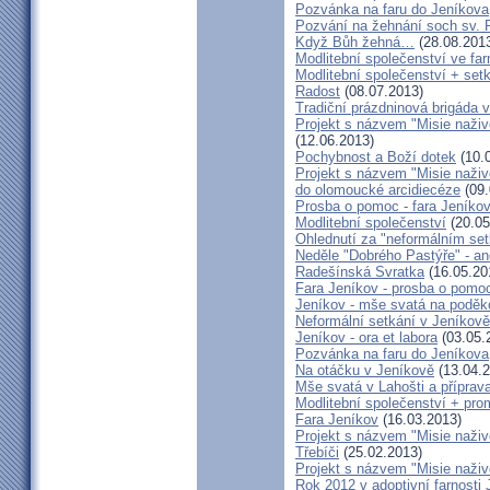
Pozvánka na faru do Jeníkova
Pozvání na žehnání soch sv. 
Když Bůh žehná…
(28.08.201
Modlitební společenství ve far
Modlitební společenství + setk
Radost
(08.07.2013)
Tradiční prázdninová brigáda 
Projekt s názvem "Misie naživ
(12.06.2013)
Pochybnost a Boží dotek
(10.
Projekt s názvem "Misie naživ
do olomoucké arcidiecéze
(09.
Prosba o pomoc - fara Jeníko
Modlitební společenství
(20.05
Ohlednutí za "neformálním se
Neděle "Dobrého Pastýře" - an
Radešínská Svratka
(16.05.20
Fara Jeníkov - prosba o pomo
Jeníkov - mše svatá na poděk
Neformální setkání v Jeník
Jeníkov - ora et labora
(03.05.
Pozvánka na faru do Jeníkova
Na otáčku v Jeníkově
(13.04.2
Mše svatá v Lahošti a příprava
Modlitební společenství + prom
Fara Jeníkov
(16.03.2013)
Projekt s názvem "Misie naživo
Třebíči
(25.02.2013)
Projekt s názvem "Misie naživ
Rok 2012 v adoptivní farnosti