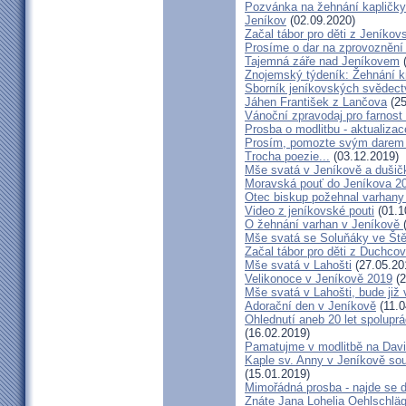
Pozvánka na žehnání kapličky 
Jeníkov
(02.09.2020)
Začal tábor pro děti z Jeníkov
Prosíme o dar na zprovoznění
Tajemná záře nad Jeníkovem
(
Znojemský týdeník: Žehnání k
Sborník jeníkovských svědect
Jáhen František z Lančova
(25
Vánoční zpravodaj pro farnos
Prosba o modlitbu - aktualizac
Prosím, pomozte svým darem z
Trocha poezie...
(03.12.2019)
Mše svatá v Jeníkově a dušič
Moravská pouť do Jeníkova 2
Otec biskup požehnal varhany
Video z jeníkovské pouti
(01.1
O žehnání varhan v Jeníkově
Mše svatá se Soluňáky ve Ště
Začal tábor pro děti z Duchcov
Mše svatá v Lahošti
(27.05.20
Velikonoce v Jeníkově 2019
(2
Mše svatá v Lahošti, bude již 
Adorační den v Jeníkově
(11.0
Ohlednutí aneb 20 let spolupr
(16.02.2019)
Pamatujme v modlitbě na Dav
Kaple sv. Anny v Jeníkově so
(15.01.2019)
Mimořádná prosba - najde se 
Znáte Jana Lohelia Oehlschlä