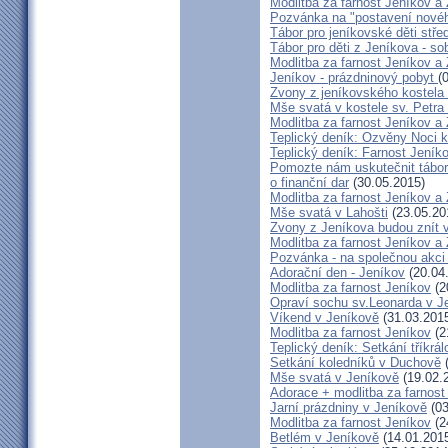
Modlitba za farnost Jeníkov a
Pozvánka na "postavení novéh
Tábor pro jeníkovské děti střed
Tábor pro děti z Jeníkova - so
Modlitba za farnost Jeníkov a
Jeníkov - prázdninový pobyt
(
Zvony z jeníkovského kostela
Mše svatá v kostele sv. Petra
Modlitba za farnost Jeníkov a
Teplický deník: Ozvěny Noci k
Teplický deník: Farnost Jeníko
Pomozte nám uskutečnit tábor 
o finanční dar
(30.05.2015)
Modlitba za farnost Jeníkov a
Mše svatá v Lahošti
(23.05.20
Zvony z Jeníkova budou znít 
Modlitba za farnost Jeníkov a
Pozvánka - na společnou akci
Adorační den - Jeníkov
(20.04
Modlitba za farnost Jeníkov
(2
Opraví sochu sv.Leonarda v J
Víkend v Jeníkově
(31.03.201
Modlitba za farnost Jeníkov
(2
Teplický deník: Setkání tříkr
Setkání koledníků v Duchově
(
Mše svatá v Jeníkově
(19.02.
Adorace + modlitba za farno
Jarní prázdniny v Jeníkově
(03
Modlitba za farnost Jeníkov
(2
Betlém v Jeníkově
(14.01.201