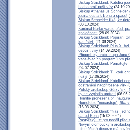
Biskup Strickland: Katolíci jso
hodnotami“ naší víry
(24.10.20
Biskup Athanasius Schneider vy
jediná cesta k Bohu a spáse!
(
Biskup Schneider říká, že úct
(03.10.2024)
Kardinál Burke varuje před „pr
společnosti
(28.09.2024)
Biskup Strickland: Popírání to
kacířství.
(21.09.2024)
Biskup Strickland: Pius X. by
depozit víry
(14.09.2024)
Připomínky arcibiskupa Jana 
vzdělávacích programů pro pře
Biskup Strickland: Pamatujte,
(04.07.2024)
Biskup Strickland: Ti, kteří ch
nežijí
(17.06.2024)
Biskup Strickland: Katolíci ne
odstranění nadpřirozené víry
(0
Polský arcibiskup Górzyński: 
by se vyplatilo umírat!
(06.05.
Homilie pronesena při inaugur
Homofobie "neexistuje", říká 
(16.03.2024)
Biskup Strickland: "Naší jedin
dar od Boha
(15.02.2024)
Pastýřský list pro neděli pře
Novým olomouckým arcibiskup
Litoměřická diecéze má novéh