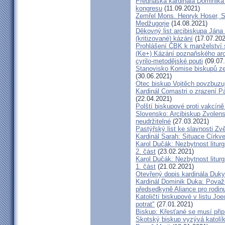
Přednáška kardinála Dominika
kongresu
(11.09.2021)
Zemřel Mons. Henryk Hoser, SA
Medžugorje
(14.08.2021)
Děkovný list arcibiskupa Ján
(kritizované) kázání
(17.07.202
Prohlášení ČBK k manželství 
(Ke+) Kázání poznaňského arc
cyrilo-metodějské pouti
(09.07
Stanovisko Komise biskupů zem
(30.06.2021)
Otec biskup Vojtěch povzbuzu
Kardinál Comastri o zrazení 
(22.04.2021)
Polští biskupové proti vakcíně
Slovensko: Arcibiskup Zvolens
neudržitelné
(27.03.2021)
Pastýřský list ke slavnosti Z
Kardinál Sarah: Situace Církve
Karol Dučák: Nezbytnost litur
2. část
(23.02.2021)
Karol Dučák: Nezbytnost litur
1. část
(21.02.2021)
Otevřený dopis kardinála Duky
Kardinál Dominik Duka: Považu
předsedkyně Aliance pro rodin
Katoličtí biskupové v listu Jo
potrat"
(27.01.2021)
Biskup: Křesťané se musí přip
Skotský biskup vyzývá katolík