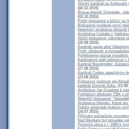
Africký kardinál na Světovém 
(04.10.2015)
Biskup Atanáš Schneider - d
(03.10.2015)
Polští biskupové a blížící se
Biskupové svolávají první nár
Nigerijský arcibiskup důrazně 
Arcibiskup Carballo z Vatikánu
Afričtí biskupové: odmítáme i
(20.09.2015)
Kardinál varuje před 'ďábelsk
Prohl. předsedy a místopředse
Potřebujeme poznat moudrost, 
Kardinálové opět polemizují s
Kardinál Brandmüller: Zastánci
(27.08.2015)
Kardinál Cordes papežským l
(23.08.2015)
Exkluzivní rozhovor pro Aktual
kardinál Dominik Duka.
(12.08
Arcibiskup Jan Graubner k pa
Prohlášení předsedy ČBK u pří
Nigerijští biskupové: "Nepodl
Arcibiskup Detroitu: Kázat pro
Polský episkopát hluboce rozča
(24.07.2015)
Přijímání eucharistie rozveden
Nad Mexikem byl proveden ve
Prorocká slova z r. 1980 k syn
Kniha Setrvat v pravdě Kristov