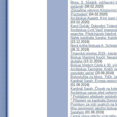
Mons. S. Stolárik, rožňavský
správně!
(08.02.2020)
'Zůstaňme věrnými Kristovými 
'Pochodem'
(04.02.2020)
Arcibiskup Aupetit: Kým jsem 
(03.02.2020)
Karol Dučák: Dobrodiní Triden
Arcibiskup Cyril Vasiľ jmenov
eparchie. Předcházelo falešné
Nářek kardinála Saraha: Katoli
(23.12.2019)
Nová kniha biskupa A. Schneid
(26.11.2019)
Trnavská novéna 2019 - kázá
Biskup Vlastimil Kročil: Nesp
druhého
(13.11.2019)
Biskup Vojtěch Cikrle k 30. v
Arcibiskup Tasmánie: Kněží n
zpovědní pečeť
(20.09.2019)
Bohoslužba za Mons. ThDr. Ja
Kardinál Sarah: Evropa nepozn
(01.09.2019)
Kardinál Sarah: Človek na kol
Arcibiskup varuje před veřejn
* Prohlášení předsedy polskéh
* Připojení se kardinála Domi
Promluvy ze mší svatých na Ml
Mou povinností jakožto biskup
Sarahem
(01.08.2019)
Cenná slova útěchy vzácného 