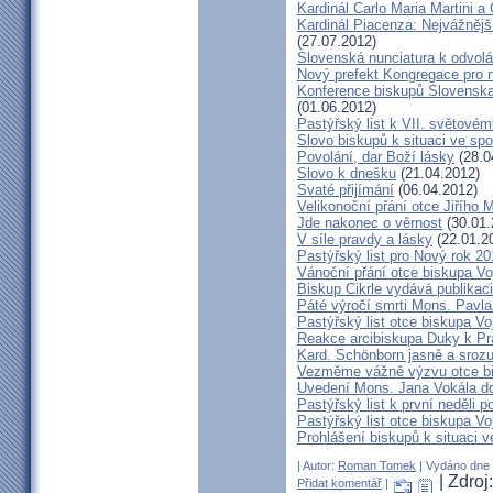
Kardinál Carlo Maria Martini a
Kardinál Piacenza: Nejvážněj
(27.07.2012)
Slovenská nunciatura k odvol
Nový prefekt Kongregace pro 
Konference biskupů Slovenska
(01.06.2012)
Pastýřský list k VII. světovém
Slovo biskupů k situaci ve spo
Povolání, dar Boží lásky
(28.0
Slovo k dnešku
(21.04.2012)
Svaté přijímání
(06.04.2012)
Velikonoční přání otce Jiřího 
Jde nakonec o věrnost
(30.01.
V síle pravdy a lásky
(22.01.2
Pastýřský list pro Nový rok 2
Vánoční přání otce biskupa V
Biskup Cikrle vydává publikac
Páté výročí smrti Mons. Pavla
Pastýřský list otce biskupa V
Reakce arcibiskupa Duky k Pr
Kard. Schönborn jasně a srozu
Vezměme vážně výzvu otce b
Uvedení Mons. Jana Vokála d
Pastýřský list k první neděli p
Pastýřský list otce biskupa Vo
Prohlášení biskupů k situaci v
| Autor:
Roman Tomek
| Vydáno dne 0
| Zdro
Přidat komentář
|