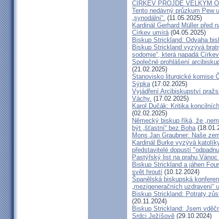
CÍRKEV PROJDE VELKÝM O
Tento nedávný průzkum Pew uk
„synodální“.
(11.05.2025)
Kardinál Gerhard Müller před 
Církev umírá
(04.05.2025)
Biskup Strickland: Odvaha bi
Biskup Strickland vyzývá bratry
sodomie“, která napadá Církev
Společné prohlášení arcibisk
(21.02.2025)
Stanovisko liturgické komise
Sýpka
(17.02.2025)
Vyjádření Arcibiskupství pra
Váchy.
(17.02.2025)
Karol Dučák: Kritika koncilníc
(02.02.2025)
Německý biskup říká, že „nem
být „šťastní“ bez Boha
(18.01.
Mons Jan Graubner: Naše ze
Kardinál Burke vyzývá katolíky,
představitelé dopustí "odpadnu
Pastýřský list na prahu Vánoc
Biskup Strickland a jáhen Four
svět hroutí
(10.12.2024)
Španělská biskupská konferenc
„mezigeneračních uzdravení“ u
Biskup Strickland: Potraty zů
(20.11.2024)
Biskup Strickland: Jsem vděčn
Srdci Ježíšově
(29.10.2024)