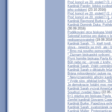
Proč koncil ve 20. století? (3. 
Kardinál Parolin: lidská svobo
jeho svědomí
(23.10.2016)
Proč koncil ve 20. století? (2. 
Proč koncil ve 20. století? (1. 
Kardinál Raymond Burke v Čes
Kardinál Dominik Duka: Potře
(30.09.2016)
Poděkování otce biskupa Vojt
Sekretář komise pro dialog s l
nedispenzovatelné
(19.08.2016
Kardinál Sarah: "Ti, kteří tvrd
slova - nejenže se mýlí, ale i l
* Brno má nového pomocného b
* Záznam biskupské svěcení: B
První homilie biskupa Pavla K
Bůh nebo nic - úryvek z knihy
Kardinál Sarah: Vrátit centrální
Kardinál Sarah o diktatuře hr
Brána milosrdenství putuje na
* Nejvýznamnější africký kardi
* Vyjde slov. překlad knihy "B
Je demokracie 'totální moc me
Kardinál Sarah vyzval Američ
Soudruzi zvedají hlavu
(22.05.
6+1 otázka pro biskupa Pavla
Zemřel kardinál Giovanni Cop
Kardinál Burke: Papežova exh
Kardinál Sarah: svatostánek n
Kardinál Müller: Protestantiza