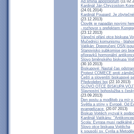
Ad limina apostolorum
(11.02.
Kardinál Ján Chryzostom Kore
(24.01.2014)
Kardinál Poupard: Je zbytečné 
(23.12.2013)
Člověk je napadán novými he
- rozhovor s prefektem Kongre
(23.12.2013)
Vánoční přání otce biskupa Vo
Mučedníci komunismu - blahos
Vatikán: Doporučení OSN jsou
Stanovisko subkomise pro bioe
přípravků hormonální antikon
Slovo brněnského biskupa Vojt
(30.10.2013)
Biskupové: Nastal čas odstran
Protest COMECE proti záměr
Čeští a slovenští biskupové s
Předvolební boj
(22.10.2013)
SLOVO OTCE BISKUPA VOJ
Slavnostní bohoslužba s česk
(23.09.2013)
Den postu a modliteb za mír v 
Světla a stíny v Evropě. Od Ec
evangelizace.
(20.07.2013)
Biskup Vojtěch vyzval k podpoř
Kardinál Vatikánu: "Antikonce
Scola: Evropa musí radikálně z
Slovo otce biskupa Vojtěcha
k sousoší sv. Cyrila a Metodě