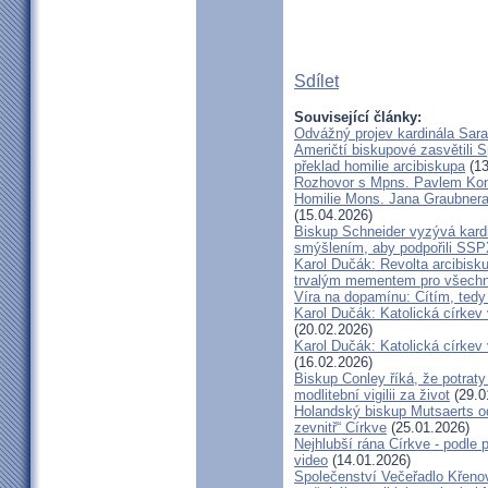
Sdílet
Související články:
Odvážný projev kardinála Sar
Američtí biskupové zasvětili 
překlad homilie arcibiskupa
(13
Rozhovor s Mpns. Pavlem Ko
Homilie Mons. Jana Graubnera 
(15.04.2026)
Biskup Schneider vyzývá kardi
smýšlením, aby podpořili SS
Karol Dučák: Revolta arcibisk
trvalým mementem pro všechny
Víra na dopamínu: Cítím, ted
Karol Dučák: Katolická církev v
(20.02.2026)
Karol Dučák: Katolická církev v
(16.02.2026)
Biskup Conley říká, že potrat
modlitební vigilii za život
(29.0
Holandský biskup Mutsaerts ods
zevnitř“ Církve
(25.01.2026)
Nejhlubší rána Církve - podle
video
(14.01.2026)
Společenství Večeřadlo Křeno