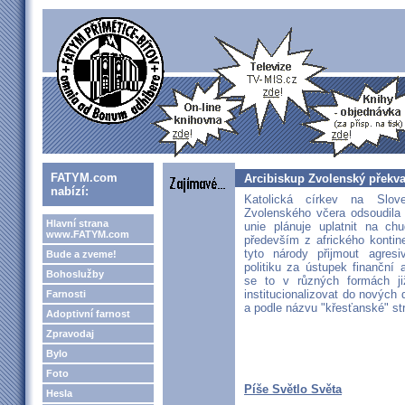
FATYM.com
Arcibiskup Zvolenský překvap
nabízí:
Katolická církev na Slove
Zvolenského včera odsoudila 
Hlavní strana
unie plánuje uplatnit na ch
www.FATYM.com
především z afrického kontine
tyto národy přijmout agres
Bude a zveme!
politiku za ústupek finanční
Bohoslužby
se to v různých formách j
institucionalizovat do nových d
Farnosti
a podle názvu "křesťanské" s
Adoptivní farnost
Zpravodaj
Bylo
Foto
Píše Světlo Světa
Hesla