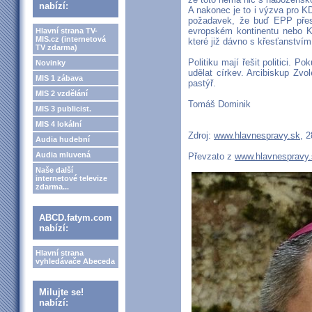
nabízí:
A nakonec je to i výzva pro 
požadavek, že buď EPP přes
evropském kontinentu nebo K
Hlavní strana TV-
MIS.cz (internetová
které již dávno s křesťanství
TV zdarma)
Politiku mají řešit politici. P
Novinky
udělat církev. Arcibiskup Zvo
MIS 1 zábava
pastýř.
MIS 2 vzdělání
Tomáš Dominik
MIS 3 publicist.
MIS 4 lokální
Zdroj:
www.hlavnespravy.sk
, 2
Audia hudební
Audia mluvená
Převzato z
www.hlavnespravy.
Naše další
internetové televize
zdarma...
ABCD.fatym.com
nabízí:
Hlavní strana
vyhledávače Abeceda
Milujte se!
nabízí: