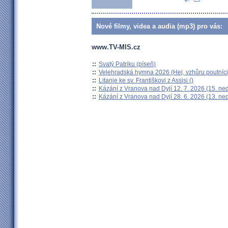
Nové filmy, videa a audia (mp3) pro vás:
www.TV-MIS.cz
::
Svatý Patriku (píseň)
::
Velehradská hymna 2026 (Hej, vzhůru poutníci
::
Litanie ke sv. Františkovi z Assisi ()
::
Kázání z Vranova nad Dyjí 12. 7. 2026 (15. ne
::
Kázání z Vranova nad Dyjí 28. 6. 2026 (13. ne