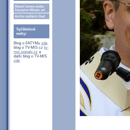
Hlavní strana webu
časopisu Milujte se!
Archiv vyšlých čísel
Spřátelené
weby:
Blog o FATYMu
zde
,
blog o TV-MIS.cz
tv-
mis.signaly.cz
a
další blog o TV-MIS
zde
.