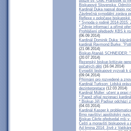
pouze sv. Otec František to m
Biskupové Slovenska: Odmítíme
Kardinál Duka napsal dopis r
Závěrečná synodální zpráva p
Reflexe v poločase biskupské
* Synoda o rodině 2014-2015: 
* Zdroje informací a přímé pře
Prohlášení předsedy KBS k ro
(06.09.2014)
Kardinál Dominik Duka: kázání
kardinál Raymond Burke: "Pot
(21.08.2014)
Biskup Atanáš SCHNEIDER: "Na
(20.07.2014)
Řezenský biskup kritizuje gen
počatých dětí
(16.04.2014)
Evropští biskupové vyzvali k 
(09.04.2014)
Přijímání pro rozvedené a zn
Kardinál Turkson: Lidská práva 
dezinterpretace
(12.03.2014)
Kardinál Müller: učení a praxi 
* Papež přijal rezignaci kardin
* Biskup Jiří Paďour odchází 
(04.03.2014)
Kardinál Kasper k problemati
Brno navštíví apoštolský nun
Biskup Cikrle předsedal mši v 
Čeští a moravští biskupové u 
Ad limina 2014: živě z Vatik