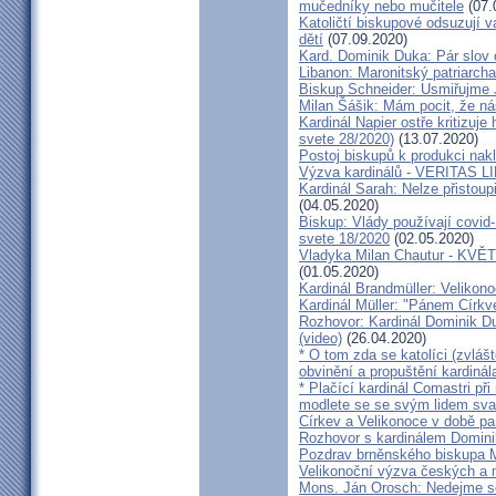
mučedníky nebo mučitele
(07.
Katoličtí biskupové odsuzují v
dětí
(07.09.2020)
Kard. Dominik Duka: Pár slov 
Libanon: Maronitský patriarch
Biskup Schneider: Usmiřujme J
Milan Šášik: Mám pocit, že n
Kardinál Napier ostře kritizuje
svete 28/2020)
(13.07.2020)
Postoj biskupů k produkci nakl
Výzva kardinálů - VERITAS L
Kardinál Sarah: Nelze přistoup
(04.05.2020)
Biskup: Vlády používají covid-
svete 18/2020
(02.05.2020)
Vladyka Milan Chautur - KVĚT
(01.05.2020)
Kardinál Brandmüller: Velikon
Kardinál Müller: "Pánem Církve
Rozhovor: Kardinál Dominik 
(video)
(26.04.2020)
* O tom zda se katolíci (zvláš
obvinění a propuštění kardinál
* Plačící kardinál Comastri při
modlete se se svým lidem sva
Církev a Velikonoce v době p
Rozhovor s kardinálem Domin
Pozdrav brněnského biskupa M
Velikonoční výzva českých a
Mons. Ján Orosch: Nedejme se 