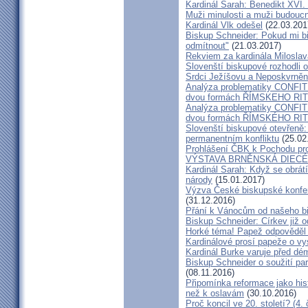
Kardinál Sarah: Benedikt XVI
Muži minulosti a muži budoucno
Kardinál Vlk odešel
(22.03.201
Biskup Schneider: Pokud mi bi
odmítnout"
(21.03.2017)
Rekviem za kardinála Milosla
Slovenští biskupové rozhodli
Srdci Ježíšovu a Neposkvrně
Analýza problematiky CON
dvou formách ŘÍMSKEHO RITU
Analýza problematiky CON
dvou formách ŘÍMSKÉHO RIT
Slovenští biskupové otevřeně:
permanentním konfliktu
(25.02
Prohlášení ČBK k Pochodu pro 
VÝSTAVA BRNĚNSKÁ DIECÉ
Kardinál Sarah: Když se obrát
národy
(15.01.2017)
Výzva České biskupské konfer
(31.12.2016)
Přání k Vánocům od našeho b
Biskup Schneider: Církev již 
Horké téma! Papež odpověděl 
Kardinálové prosí papeže o vys
Kardinál Burke varuje před d
Biskup Schneider o soužití p
(08.11.2016)
Připomínka reformace jako hi
než k oslavám
(30.10.2016)
Proč koncil ve 20. století? (4. 