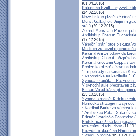
(01.04.2016)
Patriarcha Kyrill - nejvyšší cí
(14.02.2016)
Nový biskup plzeňské diecéze
Mons. Gallagher: Unijní migrač
států
(20.12.2015)
Zemřel Mons. Jiří Paďour, poh
Arcibiskup Chaput: Eucharisti
(17.12.2015)
Vánoční přání otce biskupa Vo
Modlitba za nového pomocnéh
Kardinál Arinze odpovídá kardi
Arcibiskup Chaput: přizpůsobi
Kardinál Giovanni Coppa slav
Pohled katolické církve na imi
* Tři pohledy na kardinála Kor
* Vzpomínka na kardinála J. C
Synoda skončila... Rozvedení p
V synodní aule představen z
Biskup Vokál kázal před gen
(23.10.2015)
Synoda o rodině: K dokumentu
Německá strategie na synodě: 
* Kardinál Burke za věrnost ka
* Arcibiskup Peta: ,Satanův kou
Přiznání kardinála Danneelse /
Prefekt papežské kongregace 
totalitnímu duchu doby
(11.10.
Pozvání biskupů na Národní e
Synodu o rodině
(05.10.2015)