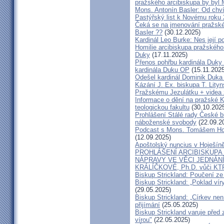
pražského arcibiskupa by byl 
Mons. Antonín Basler: Od chvíl
Pastýřský list k Novému roku
Čeká se na jmenování pražské
Basler ??
(30.12.2025)
Kardinál Leo Burke: Nes její p
Homilie arcibiskupa pražského
Duky
(17.11.2025)
Přenos pohřbu kardinála Duky
kardinála Duku OP
(15.11.2025
Odešel kardinál Dominik Duka 
Kázání J. Ex. biskupa T. Lity
Pražskému Jezulátku + videa 
Informace o dění na pražské Ka
teologickou fakultu
(30.10.202
Prohlášení Stálé rady České b
náboženské svobody
(22.09.2
Podcast s Mons. Tomášem Ho
(12.09.2025)
Apoštolský nuncius v Hoješín
PROHLÁŠENÍ ARCIBISKUPA
NÁPRAVY VE VĚCI JEDNÁNÍ
KRÁLÍČKOVÉ, Ph.D. vůči KT
Biskup Strickland: Poučení 
Biskup Strickland: „Poklad ví
(29.05.2025)
Biskup Strickland: „Církev nen
přijímání
(25.05.2025)
Biskup Strickland varuje před 
vírou"
(22.05.2025)