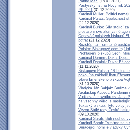
Panně Marii
(18.01.2021)
Pastýřský list na Nový rok 20
PF 2021
(31.12.2020)
Kardinál Müller: Politici nema
Kardinál Pujats: Společnost st
(22.12.2020)
Kardinál Burke: Síly stojící 
prosazení své zlomyslné agend
Odpověď polských biskupů EU p
potrat
(21.12.2020)
Rozštěp rtu – smrtelné postiž
Polsko: Biskupové odmítají kr
Prohlášení biskupů Čech, Mor
Kardinál Dominik Duka: Dopis
Kardinál Dominik Duka: Běloh
(11.11.2020)
Biskupové Polska: "S bolestí 
pokoj (na základě listu Efesa
Slovo brněnského biskupa Vojt
(31.10.2020)
Vladyka Ján Babjak: Buďme vy
Arcibiskup Aupetit: Pandemie s
V předvečer svátku sv. Jana Pa
na všechny věřící s následují
Texaský biskup: Tyto volby jso
Výzva Stálé rady České bisku
(09.10.2020)
Kardinál Sarah: Bůh nechce vy
Kardinál Sarah: "Vraťme se s r
Burácející homilie vladyky Cyri