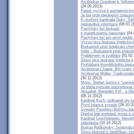
Arcibiskup Graubner k Velkém
(24.05.2013)
Papež vyzývá k eucharistick
Je boj proti ideologiím ztracen
K osočení kardinála Duky: Šéf
nepravdivé informace
(08.03.2
Pastýřský list biskupů
k majetkovému narovnání
(04.
Pastýřský list pro první neděli
Výzva otce biskupa Vojtěcha 
Biskupové proti legalizaci ch
Indie – Biskupové proti znásil
Problémem je vzdělání
(01.02.
Slovo otce biskupa Vojtěcha 
Prohlášení litoměřického bis
Arcibiskup Chaput: Být svatý j
Arcibiskup Müller: Tradicional
(30.11.2012)
Mons. Štefan Sečka k "varován
Je třeba vytrvale upozorňovat
Aktuálně: Benedikt XVI.. a Ob
(08.11.2012)
Kardinál Koch: ordinariát pro l
První bilance synodu
(28.10.2
Synodní Poselství Božímu lid
Dnešní lidé potřebují místa a u
Kardinál Grocholewski: Největ
sebeláska
(10.10.2012)
Biskup Radkovský: Svatováclavs
Slovo biskupů k beatifikaci čt