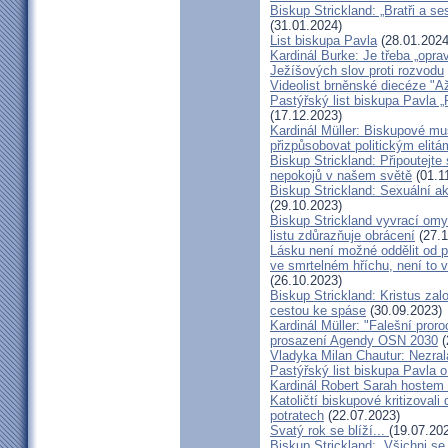
Biskup Strickland: „Bratři a se
(31.01.2024)
List biskupa Pavla
(28.01.2024
Kardinál Burke: Je třeba „opr
Ježíšových slov proti rozvodu
Videolist brněnské diecéze "
Pastýřský list biskupa Pav
(17.12.2023)
Kardinál Müller: Biskupové mus
přizpůsobovat politickým elitá
Biskup Strickland: Připoutejte
nepokojů v našem světě
(01.1
Biskup Strickland: Sexuální ak
(29.10.2023)
Biskup Strickland vyvrací omyl
listu zdůrazňuje obrácení
(27.1
Lásku není možné oddělit od p
ve smrtelném hříchu, není to 
(26.10.2023)
Biskup Strickland: Kristus zalo
cestou ke spáse
(30.09.2023)
Kardinál Müller: "Falešní pror
prosazení Agendy OSN 2030
(
Vladyka Milan Chautur: Nezra
Pastýřský list biskupa Pavla o
Kardinál Robert Sarah hostem 
Katoličtí biskupové kritizovali
potratech
(22.07.2023)
Svatý rok se blíží...
(19.07.20
Biskup Strickland: „Všichni se