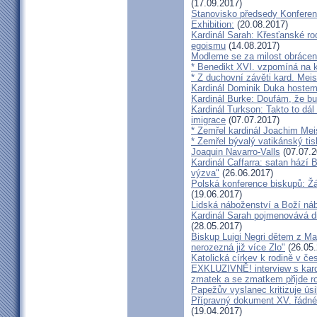
(17.09.2017)
Stanovisko předsedy Konfere
Exhibition:
(20.08.2017)
Kardinál Sarah: Křesťanské ro
egoismu
(14.08.2017)
Modleme se za milost obrácení
* Benedikt XVI. vzpomíná na k
* Z duchovní závěti kard. Mei
Kardinál Dominik Duka hoste
Kardinál Burke: Doufám, že bud
Kardinál Turkson: Takto to dál
imigrace
(07.07.2017)
* Zemřel kardinál Joachim Mei
* Zemřel bývalý vatikánský ti
Joaquin Navarro-Valls
(07.07.2
Kardinál Caffarra: satan hází B
výzva"
(26.06.2017)
Polská konference biskupů: Žá
(19.06.2017)
Lidská náboženství a Boží ná
Kardinál Sarah pojmenovává dik
(28.05.2017)
Biskup Luigi Negri dětem z Ma
nerozezná již více Zlo"
(26.05.
Katolická církev k rodině v če
EXKLUZIVNĚ! interview s kar
zmatek a se zmatkem přijde ro
Papežův vyslanec kritizuje úsi
Přípravný dokument XV. řádné
(19.04.2017)