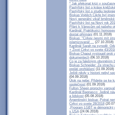
* Jak překonat krizi v současn
Pastýřský list o kráse kněžsk
Pastýřský list o studiu teologi
Biskup Vojtěch Cikrle byl jmen
Nový generální vikář brněnské
Pastýřský list na Nový rok 20
Přání k Vánocům od našeho ot
Kardinál: Praktikující homosex
dostat přijímání
(01.11.2018)
Biskup: "Církev nesmí mít str
islamizovaná! ...
(27.10.2018)
Kardinál Sarah na synodě: Odvá
+ Život Cirkvi vo svete 43/201
Biskup Chaput vystoupil proti
dokumentech
(06.10.2018)
Co je za falešným obviněním 
Biskup Schneider: Ze strachu 
preláti prohlášení
(11.09.2018)
Ještě nikdy v historii nebyl s
(04.09.2018)
Útok na nebe: Přidejte se ke k
společnost
(01.09.2018)
Fulton Sheen prorocky varoval 
Kardinál Bagnasco: Jedině náv
a lidskost
(05.08.2018)
Argentinský biskup:,Potrat není
Cirkvi vo svete 28/2018
(20.07
„Program LGBT je démonický út
v USA
(24.06.2018)