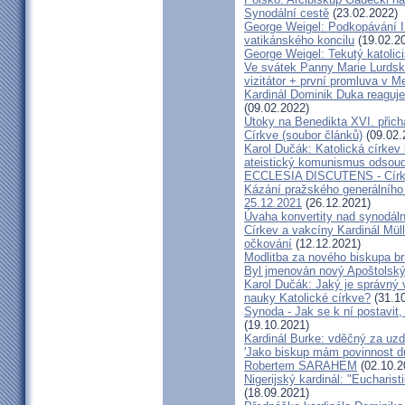
Synodální cestě
(23.02.2022)
George Weigel: Podkopávání II
vatikánského koncilu
(19.02.2
George Weigel: Tekutý katoli
Ve svátek Panny Marie Lurdské
vizitátor + první promluva v M
Kardinál Dominik Duka reaguje
(09.02.2022)
Útoky na Benedikta XVI. přichá
Církve (soubor článků)
(09.02.
Karol Dučák: Katolická círke
ateistický komunismus odsoud
ECCLESIA DISCUTENS - Církev
Kázání pražského generálního 
25.12.2021
(26.12.2021)
Úvaha konvertity nad synodáln
Církev a vakcíny Kardinál Müll
očkování
(12.12.2021)
Modlitba za nového biskupa b
Byl jmenován nový Apoštolský 
Karol Dučák: Jaký je správný 
nauky Katolické církve?
(31.10
Synoda - Jak se k ní postavit, 
(19.10.2021)
Kardinál Burke: vděčný za uzd
'Jako biskup mám povinnost dů
Robertem SARAHEM
(02.10.2
Nigerijský kardinál: "Eucharis
(18.09.2021)