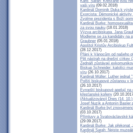
Kard. Sarah: Křesťané jsou ne
vaši víru
(09.02.2018)
Kardinál Dominik Duka k výsl
Exorcista: Démonické aktivity
Zvolme prezidenta s Boží pom
Kardinál Burke: homosexualita
za svou nauku
(18.01.2018)
Výzva arcibiskupa. Jana Grau
Modleme se za kandidáty na pr
Graubner
(05.01.2018)
Apoštol Kristův Arcibiskup Ful
(28.12.2017)
Přání k Vánocům od našeho ot
Pět nástrah na dnešní církev (
Zednáři zůstávají exkomunikova
Biskup Schneider: katolíci mus
víru
(26.10.2017)
Kardinál Müller: Luther jednal
Polští biskupové zůstanou v li
(26.10.2017)
Evropští biskupové apelují na 
křesťanské kořeny
(20.10.2017
(Aktualizováno) Dnes (14. 10.)
Josef Nuzík a Antonín Basler
Kardinál Burke byl znovujmen
(03.10.2017)
Přímluvy a Svatováclavské káz
(29.09.2017)
Kardinál Burke: Jak překonat 
Kardinál Sarah: Nejste muzeální