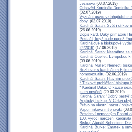
Ježíšova
(08.07.2019)
Odpověď Kardinála Dominika D
(02.07.2019)
Vyznání pravd vztahujících se
doby.
(02.07.2019)
Kardinál Sarah: Svět i církev u
(26.06.2019)
Dopis kard. Duky primátoru Hř
Postačí, když bude papež Fran
Kardinálové a biskupové vydali 
24/2019)
(17.06.2019)
Kardinál Sarah: Nestaňme se m
Kardinál Ouellet: Evropskou k
(09.06.2019)
Kardinál Müller: Němečtí bisk
Rozhovor s kardinálem Eijkem:
homosexualitu
(02.06.2019)
Kardinál Sarah: Hlavním probl
* Tiskové prohlášení biskupa K
* Kardinál Duka: O kauze sexu
jsem nevěděl
(29.03.2019)
Kardnál Sarah: "Dobrý pastýř p
Anglický biskup: V Církvi chybí
Právo na vlastní názor / objek
Vzpomínková mše svatá
(08.0
Poselství nemocným Postní d
100. výročí narození kardinála
Biskup Atanáš Schneider: Dar
Kardinál Burke: 'Zmatek a omy
konce časů