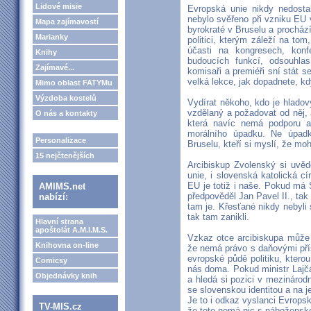
Lidové misie
Evropská unie nikdy nedostal
nebylo svěřeno při vzniku EU 
Mapa zajímavostí
byrokraté v Bruselu a prochází
Marianky
politici, kterým záleží na to
účasti na kongresech, konfe
Knihy
budoucích funkcí, odsouhlas
Zajímavé...
komisaři a premiéři sní stát 
velká lekce, jak dopadnete, 
Mimo oblast FATYMu
Výzdoba kostelů
Vydírat někoho, kdo je hlado
vzdělaný a požadovat od něj, aby
O nás a kontakty
která navíc nemá podporu a
morálního úpadku. Ne úpadk
Personalizace
Bruselu, kteří si myslí, že mo
15 nejčtenějších
Arcibiskup Zvolenský si uvě
unie, i slovenská katolická cí
EU je totiž i naše. Pokud má S
AMIMS.net
předpověděl Jan Pavel II., ta
nabízí:
tam je. Křesťané nikdy nebyli 
tak tam zanikli.
Hlavní strana
apoštolát A.M.I.M.S.
Vzkaz otce arcibiskupa může 
Knihovna on-line
že nemá právo s daňovými pří
evropské půdě politiku, ktero
Comicsy
nás doma. Pokud ministr Lajč
Objednávky knih
a hledá si pozici v mezinárodní
se slovenskou identitou a na je
Je to i odkaz vyslanci Evropsk
TV-MIS.cz
že toto nemá nic s nábožensk