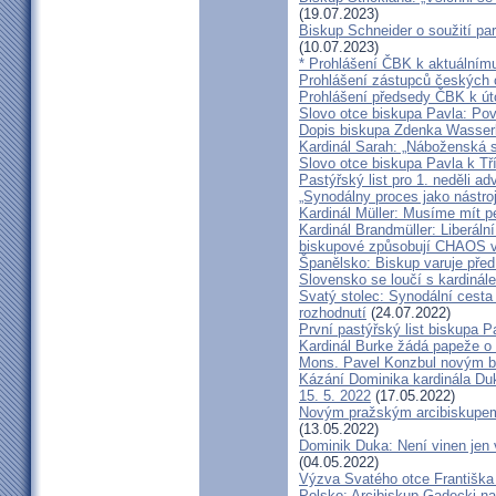
(19.07.2023)
Biskup Schneider o soužití p
(10.07.2023)
* Prohlášení ČBK k aktuálnímu
Prohlášení zástupců českých c
Prohlášení předsedy ČBK k út
Slovo otce biskupa Pavla: Pov
Dopis biskupa Zdenka Wasserb
Kardinál Sarah: „Náboženská 
Slovo otce biskupa Pavla k Tří
Pastýřský list pro 1. neděli ad
„Synodálny proces jako nástro
Kardinál Müller: Musíme mít p
Kardinál Brandmüller: Liberální
biskupové způsobují CHAOS v 
Španělsko: Biskup varuje před
Slovensko se loučí s kardin
Svatý stolec: Synodální cesta
rozhodnutí
(24.07.2022)
První pastýřský list biskupa P
Kardinál Burke žádá papeže o
Mons. Pavel Konzbul novým b
Kázání Dominika kardinála Duky
15. 5. 2022
(17.05.2022)
Novým pražským arcibiskupem
(13.05.2022)
Dominik Duka: Není vinen jen vo
(04.05.2022)
Výzva Svatého otce Františka
Polsko: Arcibiskup Gadecki na