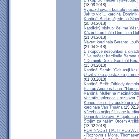
Biskup Schneider vysvětluje, 
(18.06.2018)
Vyprazdňování kostelů nezpůso
Jak to vidí... kardinál Domini
Kardinál Burke přijede na Slov
(25.04.2018)
Katolický biskup: čelíme 'děs
Kázání kardinála Dominika Duky
(21.04.2018)
Návrat kardinála Berana: Lo
(21.04.2018)
Biskupové nesouhlasí s divadel
* Na počest kardinála Berana 
* Dominik Duka: Kardinál Beran
(13.04.2018)
Kardinál Sarah: "Odsuzuji kriz
Úsvit velké apostaze a proroc
(01.03.2018)
Kardinál Erdö: Základy demokra
Biskup Andreas Laun: "Homos
Kardinál Müller na mezinárodní
Veritatis splendor + rozhovor
(
Konec iluzí o Evropské unii ve
kardinála Van Thuâna
(15.02.2
Všechno nejlepší, pane kardiná
Dominiku Dukovi. Připojte se i
Stojím za naším Otcem Arcib
(13.02.2018)
POVINNOST HÁJIT POSVÁT
- Rozhovor s Mons. Thomase