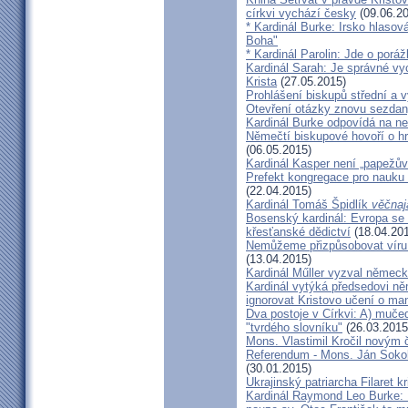
církvi vychází česky
(09.06.20
* Kardinál Burke: Irsko hlaso
Boha"
* Kardinál Parolin: Jde o poráž
Kardinál Sarah: Je správné vy
Krista
(27.05.2015)
Prohlášení biskupů střední a 
Otevření otázky znovu sezdan
Kardinál Burke odpovídá na ne
Němečtí biskupové hovoří o hr
(06.05.2015)
Kardinál Kasper není „papežův
Prefekt kongregace pro nauku 
(22.04.2015)
Kardinál Tomáš Špidlík
věčnaj
Bosenský kardinál: Evropa se
křesťanské dědictví
(18.04.20
Nemůžeme přizpůsobovat víru d
(13.04.2015)
Kardinál Műller vyzval němec
Kardinál vytýká předsedovi 
ignorovat Kristovo učení o ma
Dva postoje v Církvi: A) muče
"tvrdého slovníku"
(26.03.2015
Mons. Vlastimil Kročil novým
Referendum - Mons. Ján Sokol:
(30.01.2015)
Ukrajinský patriarcha Filaret kr
Kardinál Raymond Leo Burke: 