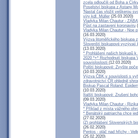
zcela odloučili od Boha a Církv
Poselství biskupa z Astany M
'Nastal čas vložit veškerou sv
víry kdl. Müller
(25.03.2020)
Vladyka Milan Chautur - ZÁ
Půst na zastavení koronaviru
(
Vladyka Milan Chautur - Noe p
(16.03.2020)
Výzva litoměřického biskupa z
Slovenští biskupové vyzývají 
(13.03.2020)
* Prohlášení našich biskupů k
2020 *+* Rozhodnutí biskupa V
souvisloslosti
(12.03.2020)
Polští biskupové: Zvyšte poče
(10.03.2020)
Výzva ČBK v souvislosti s vy
zdravotnictví ČR ohledně shr
Biskup Pascal Roland: Epidem
(10.03.2020)
Italští biskupové: Zrušení boh
(09.03.2020)
Vladyka Milan Chautur - Rizika
* Příklad z místa vážného o
* Benátský patriarcha chce je
(27.02.2020)
(Z) prohlášení Slovenských b
(26.02.2020)
Pentos - pláč nad hříchy - Ve
(25.02.2020)