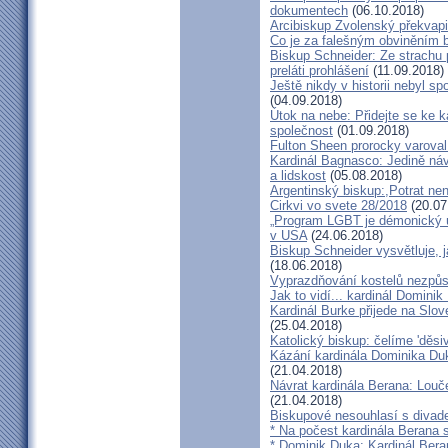
dokumentech
(06.10.2018)
Arcibiskup Zvolenský překvapil
Co je za falešným obviněním 
Biskup Schneider: Ze strachu 
preláti prohlášení
(11.09.2018)
Ještě nikdy v historii nebyl s
(04.09.2018)
Útok na nebe: Přidejte se ke k
společnost
(01.09.2018)
Fulton Sheen prorocky varoval 
Kardinál Bagnasco: Jedině náv
a lidskost
(05.08.2018)
Argentinský biskup:,Potrat není
Cirkvi vo svete 28/2018
(20.07
„Program LGBT je démonický út
v USA
(24.06.2018)
Biskup Schneider vysvětluje, 
(18.06.2018)
Vyprazdňování kostelů nezpůso
Jak to vidí... kardinál Domini
Kardinál Burke přijede na Slov
(25.04.2018)
Katolický biskup: čelíme 'děs
Kázání kardinála Dominika Duky
(21.04.2018)
Návrat kardinála Berana: Lo
(21.04.2018)
Biskupové nesouhlasí s divadel
* Na počest kardinála Berana 
* Dominik Duka: Kardinál Beran