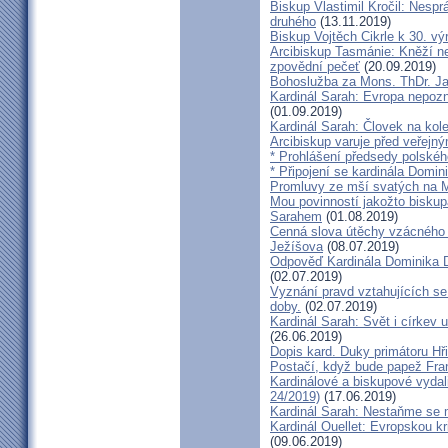
Biskup Vlastimil Kročil: Nesp
druhého
(13.11.2019)
Biskup Vojtěch Cikrle k 30. v
Arcibiskup Tasmánie: Kněží n
zpovědní pečeť
(20.09.2019)
Bohoslužba za Mons. ThDr. Ja
Kardinál Sarah: Evropa nepozn
(01.09.2019)
Kardinál Sarah: Človek na kol
Arcibiskup varuje před veřejn
* Prohlášení předsedy polskéh
* Připojení se kardinála Domi
Promluvy ze mší svatých na Ml
Mou povinností jakožto biskup
Sarahem
(01.08.2019)
Cenná slova útěchy vzácného 
Ježíšova
(08.07.2019)
Odpověď Kardinála Dominika D
(02.07.2019)
Vyznání pravd vztahujících se
doby.
(02.07.2019)
Kardinál Sarah: Svět i církev u
(26.06.2019)
Dopis kard. Duky primátoru Hř
Postačí, když bude papež Fran
Kardinálové a biskupové vydali 
24/2019)
(17.06.2019)
Kardinál Sarah: Nestaňme se m
Kardinál Ouellet: Evropskou k
(09.06.2019)