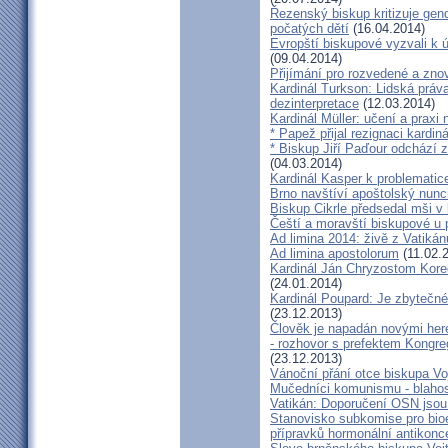
Řezenský biskup kritizuje gen
počatých dětí
(16.04.2014)
Evropští biskupové vyzvali k 
(09.04.2014)
Přijímání pro rozvedené a zn
Kardinál Turkson: Lidská práva 
dezinterpretace
(12.03.2014)
Kardinál Müller: učení a praxi 
* Papež přijal rezignaci kardin
* Biskup Jiří Paďour odchází 
(04.03.2014)
Kardinál Kasper k problemati
Brno navštíví apoštolský nun
Biskup Cikrle předsedal mši v 
Čeští a moravští biskupové u 
Ad limina 2014: živě z Vatik
Ad limina apostolorum
(11.02.
Kardinál Ján Chryzostom Kore
(24.01.2014)
Kardinál Poupard: Je zbytečné 
(23.12.2013)
Člověk je napadán novými he
- rozhovor s prefektem Kongre
(23.12.2013)
Vánoční přání otce biskupa Vo
Mučedníci komunismu - blahos
Vatikán: Doporučení OSN jsou
Stanovisko subkomise pro bioe
přípravků hormonální antikon