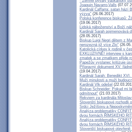
* Zemřel bývalý vatikánský ti
Joaquin Navarro-Valls
(07.07.2
Kardinál Caffarra: satan hází B
výzva"
(26.06.2017)
Polská konference biskupů: Žá
(19.06.2017)
Lidská náboženství a Boží ná
Kardinál Sarah pojmenovává dik
(28.05.2017)
Biskup Luigi Negri dětem z Ma
nerozezná již více Zlo"
(26.05.
Katolická církev k rodině v če
EXKLUZIVNĚ! interview s kar
zmatek a se zmatkem přijde ro
Papežův vyslanec kritizuje úsi
Přípravný dokument XV. řádné
(19.04.2017)
Kardinál Sarah: Benedikt XVI
Muži minulosti a muži budoucno
Kardinál Vlk odešel
(22.03.201
Biskup Schneider: Pokud mi bi
odmítnout"
(21.03.2017)
Rekviem za kardinála Milosla
Slovenští biskupové rozhodli
Srdci Ježíšovu a Neposkvrně
Analýza problematiky CON
dvou formách ŘÍMSKEHO RITU
Analýza problematiky CON
dvou formách ŘÍMSKÉHO RIT
Slovenští biskupové otevřeně: