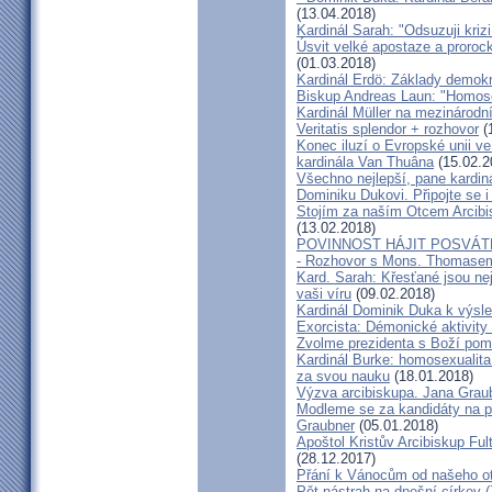
(13.04.2018)
Kardinál Sarah: "Odsuzuji kriz
Úsvit velké apostaze a proroc
(01.03.2018)
Kardinál Erdö: Základy demokra
Biskup Andreas Laun: "Homos
Kardinál Müller na mezinárodní
Veritatis splendor + rozhovor
(
Konec iluzí o Evropské unii ve
kardinála Van Thuâna
(15.02.2
Všechno nejlepší, pane kardiná
Dominiku Dukovi. Připojte se i
Stojím za naším Otcem Arcib
(13.02.2018)
POVINNOST HÁJIT POSVÁT
- Rozhovor s Mons. Thomase
Kard. Sarah: Křesťané jsou ne
vaši víru
(09.02.2018)
Kardinál Dominik Duka k výsl
Exorcista: Démonické aktivity
Zvolme prezidenta s Boží pom
Kardinál Burke: homosexualita
za svou nauku
(18.01.2018)
Výzva arcibiskupa. Jana Grau
Modleme se za kandidáty na pr
Graubner
(05.01.2018)
Apoštol Kristův Arcibiskup Ful
(28.12.2017)
Přání k Vánocům od našeho ot
Pět nástrah na dnešní církev (