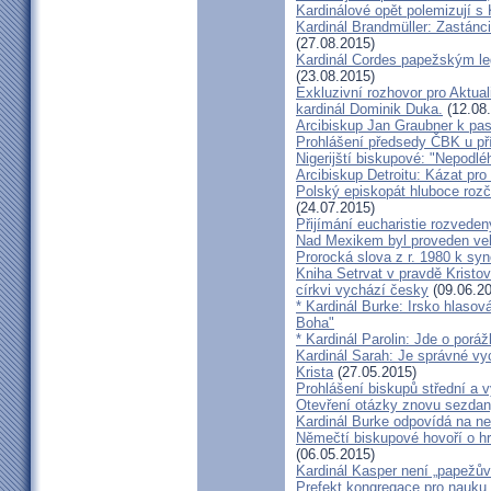
Kardinálové opět polemizují s
Kardinál Brandmüller: Zastánci
(27.08.2015)
Kardinál Cordes papežským l
(23.08.2015)
Exkluzivní rozhovor pro Aktual
kardinál Dominik Duka.
(12.08
Arcibiskup Jan Graubner k pa
Prohlášení předsedy ČBK u pří
Nigerijští biskupové: "Nepodl
Arcibiskup Detroitu: Kázat pro
Polský episkopát hluboce rozča
(24.07.2015)
Přijímání eucharistie rozveden
Nad Mexikem byl proveden ve
Prorocká slova z r. 1980 k syn
Kniha Setrvat v pravdě Kristov
církvi vychází česky
(09.06.20
* Kardinál Burke: Irsko hlaso
Boha"
* Kardinál Parolin: Jde o poráž
Kardinál Sarah: Je správné vy
Krista
(27.05.2015)
Prohlášení biskupů střední a 
Otevření otázky znovu sezdan
Kardinál Burke odpovídá na ne
Němečtí biskupové hovoří o hr
(06.05.2015)
Kardinál Kasper není „papežův
Prefekt kongregace pro nauku 