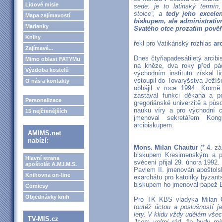
Lidové misie
sede: je to latinský termín
stolce
“, a
tedy jeho excel
Mapa zajímavostí
biskupem, ale administrativ
Marianky
Svatého otce prozatím pověř
Knihy
řekl pro Vatikánský rozhlas
ar
Zajímavé...
Dnes čtyřiapadesátiletý arcib
Mimo oblast FATYMu
na kněze, dva roky před p
Výzdoba kostelů
východním institutu získal 
vstoupil do Tovaryšstva Ježí
O nás a kontakty
obhájil v roce 1994. Kromě
zastával funkci děkana a p
Personalizace
gregoriánské univerzitě a půs
nauku víry a pro východní c
15 nejčtenějších
jmenoval sekretářem Kon
arcibiskupem.
AMIMS.net
nabízí:
Mons. Milan Chautur
(* 4. zá
biskupem Kresimenským a 
Hlavní strana
svěcení přijal 29. února 199
apoštolát A.M.I.M.S.
Pavlem II. jmenován apoštol
Knihovna on-line
exarchátu pro katolíky byzan
biskupem ho jmenoval papež B
Comicsy
Objednávky knih
Pro TK KBS vladyka Milan C
toutéž úctou a poslušností j
lety. V klidu vždy udělám vše
TV-MIS.cz
Jsem velmi rád, že budu mí