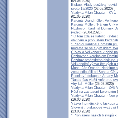
(04.05.2020)
Biskup: Vlády používají covid-
svete 18/2020
(02.05.2020)
Vladyka Milan Chautur - KVĚT
(01.05.2020)
Kardinál Brandmüller: Velikon
Kardinál Müller: "Pánem Církve
Rozhovor: Kardinál Dominik 
(video)
(26.04.2020)
* O tom zda se katolíci (zvláš
obvinění a propuštění kardinál
* Plačící kardinál Comastri při
modlete se se svým lidem sva
Církev a Velikonoce v době p
Rozhovor s kardinálem Domin
Pozdrav brněnského biskupa M
Velikonoční výzva českých a
Mons. Ján Orosch: Nedejme se 
zcela odloučili od Boha a Církv
Poselství biskupa z Astany M
'Nastal čas vložit veškerou sv
víry kdl. Müller
(25.03.2020)
Vladyka Milan Chautur - ZÁ
Půst na zastavení koronaviru
(
Vladyka Milan Chautur - Noe p
(16.03.2020)
Výzva litoměřického biskupa z
Slovenští biskupové vyzývají 
(13.03.2020)
* Prohlášení našich biskupů k