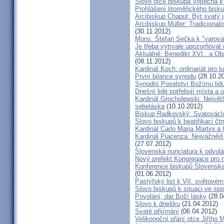
Slovo otce biskupa Vojtěcha 
Prohlášení litoměřického bis
Arcibiskup Chaput: Být svatý j
Arcibiskup Müller: Tradicional
(30.11.2012)
Mons. Štefan Sečka k "varován
Je třeba vytrvale upozorňovat
Aktuálně: Benedikt XVI.. a Ob
(08.11.2012)
Kardinál Koch: ordinariát pro l
První bilance synodu
(28.10.2
Synodní Poselství Božímu lid
Dnešní lidé potřebují místa a u
Kardinál Grocholewski: Největ
sebeláska
(10.10.2012)
Biskup Radkovský: Svatováclavs
Slovo biskupů k beatifikaci čt
Kardinál Carlo Maria Martini a
Kardinál Piacenza: Nejvážněj
(27.07.2012)
Slovenská nunciatura k odvol
Nový prefekt Kongregace pro 
Konference biskupů Slovenska
(01.06.2012)
Pastýřský list k VII. světovém
Slovo biskupů k situaci ve spo
Povolání, dar Boží lásky
(28.0
Slovo k dnešku
(21.04.2012)
Svaté přijímání
(06.04.2012)
Velikonoční přání otce Jiřího 