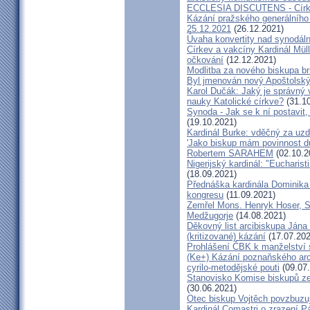
ECCLESIA DISCUTENS - Církev
Kázání pražského generálního 
25.12.2021
(26.12.2021)
Úvaha konvertity nad synodáln
Církev a vakcíny Kardinál Müll
očkování
(12.12.2021)
Modlitba za nového biskupa b
Byl jmenován nový Apoštolský 
Karol Dučák: Jaký je správný 
nauky Katolické církve?
(31.10
Synoda - Jak se k ní postavit, 
(19.10.2021)
Kardinál Burke: vděčný za uzd
'Jako biskup mám povinnost dů
Robertem SARAHEM
(02.10.2
Nigerijský kardinál: "Eucharis
(18.09.2021)
Přednáška kardinála Dominika
kongresu
(11.09.2021)
Zemřel Mons. Henryk Hoser, SA
Medžugorje
(14.08.2021)
Děkovný list arcibiskupa Ján
(kritizované) kázání
(17.07.202
Prohlášení ČBK k manželství 
(Ke+) Kázání poznaňského arc
cyrilo-metodějské pouti
(09.07
Stanovisko Komise biskupů zem
(30.06.2021)
Otec biskup Vojtěch povzbuzu
Kardinál Comastri o zrazení 