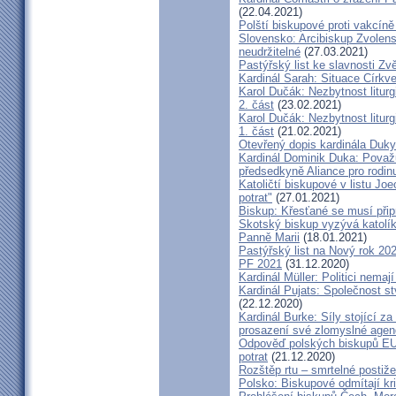
(22.04.2021)
Polští biskupové proti vakcíně
Slovensko: Arcibiskup Zvolens
neudržitelné
(27.03.2021)
Pastýřský list ke slavnosti Z
Kardinál Sarah: Situace Církve
Karol Dučák: Nezbytnost litur
2. část
(23.02.2021)
Karol Dučák: Nezbytnost litur
1. část
(21.02.2021)
Otevřený dopis kardinála Duky
Kardinál Dominik Duka: Považu
předsedkyně Aliance pro rodin
Katoličtí biskupové v listu Jo
potrat"
(27.01.2021)
Biskup: Křesťané se musí přip
Skotský biskup vyzývá katolík
Panně Marii
(18.01.2021)
Pastýřský list na Nový rok 20
PF 2021
(31.12.2020)
Kardinál Müller: Politici nema
Kardinál Pujats: Společnost st
(22.12.2020)
Kardinál Burke: Síly stojící 
prosazení své zlomyslné agend
Odpověď polských biskupů EU p
potrat
(21.12.2020)
Rozštěp rtu – smrtelné postiž
Polsko: Biskupové odmítají kr