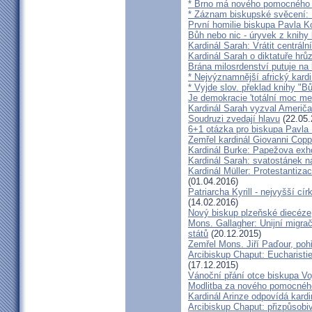
* Brno má nového pomocného b
* Záznam biskupské svěcení: B
První homilie biskupa Pavla K
Bůh nebo nic - úryvek z knihy
Kardinál Sarah: Vrátit centrální
Kardinál Sarah o diktatuře hr
Brána milosrdenství putuje na
* Nejvýznamnější africký kardi
* Vyjde slov. překlad knihy "B
Je demokracie 'totální moc me
Kardinál Sarah vyzval Američ
Soudruzi zvedají hlavu
(22.05.
6+1 otázka pro biskupa Pavla
Zemřel kardinál Giovanni Cop
Kardinál Burke: Papežova exh
Kardinál Sarah: svatostánek n
Kardinál Müller: Protestantiza
(01.04.2016)
Patriarcha Kyrill - nejvyšší cí
(14.02.2016)
Nový biskup plzeňské diecéze
Mons. Gallagher: Unijní migrač
států
(20.12.2015)
Zemřel Mons. Jiří Paďour, poh
Arcibiskup Chaput: Eucharisti
(17.12.2015)
Vánoční přání otce biskupa Vo
Modlitba za nového pomocnéh
Kardinál Arinze odpovídá kardi
Arcibiskup Chaput: přizpůsobi