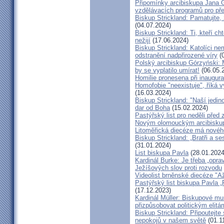
Připomínky arcibiskupa Jana 
vzdělávacích programů pro pře
Biskup Strickland: Pamatujte,
(04.07.2024)
Biskup Strickland: Ti, kteří ch
nežijí
(17.06.2024)
Biskup Strickland: Katolíci ne
odstranění nadpřirozené víry
(0
Polský arcibiskup Górzyński: 
by se vyplatilo umírat!
(06.05.
Homilie pronesena při inaugur
Homofobie "neexistuje", říká 
(16.03.2024)
Biskup Strickland: "Naší jedin
dar od Boha
(15.02.2024)
Pastýřský list pro neděli pře
Novým olomouckým arcibiskup
Litoměřická diecéze má novéh
Biskup Strickland: „Bratři a se
(31.01.2024)
List biskupa Pavla
(28.01.2024
Kardinál Burke: Je třeba „opr
Ježíšových slov proti rozvodu
Videolist brněnské diecéze "
Pastýřský list biskupa Pav
(17.12.2023)
Kardinál Müller: Biskupové mus
přizpůsobovat politickým elitá
Biskup Strickland: Připoutejte
nepokojů v našem světě
(01.1