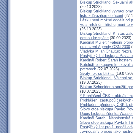
Biskup Strickland: Sexuální ak
(29.10.2023)
Biskup Strickland vyvrací omyl
listu zdůrazňuje obrácení
(27.1
Lásku není možné oddělit od p
ve smrtelném hříchu, není to 
(26.10.2023)
Biskup Strickland: Kristus zalo
cestou ke spáse
(30.09.2023)
Kardinál Müller: "Falešní pror
prosazení Agendy OSN 2030
(
Vladyka Milan Chautur: Nezra
Pastýřský list biskupa Pavla o
Kardinál Robert Sarah hostem 
Katoličtí biskupové kritizovali
potratech
(22.07.2023)
Svatý rok se blíží...
(19.07.20
Biskup Strickland: „Všichni se
(19.07.2023)
Biskup Schneider o soužití p
(10.07.2023)
* Prohlášení ČBK k aktuálnímu
Prohlášení zástupců českých c
Prohlášení předsedy ČBK k út
Slovo otce biskupa Pavla: Pov
Dopis biskupa Zdenka Wasserb
Kardinál Sarah: „Náboženská 
Slovo otce biskupa Pavla k Tří
Pastýřský list pro 1. neděli ad
„Synodálny proces jako nástro