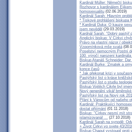
Kardinál Müller: Němečtí bisk
Rozhovor s kardinálem Eijkem:
homosexualitu
(02.06.2019)
Kardinál Sarah: Hlavním probl
* Tiskové prohlášení biskupa K
* Kardinál Duka: O kauze sexu
jsem nevěděl
(29.03.2019)
Kardnál Sarah: "Dobrý pastýř p
Anglický biskup: V Církvi chybí
Právo na vlastní názor / objek
Vzpomínková mše svatá
(08.0
Poselství nemocným Postní d
100. výročí narození kardinála
Biskup Atanáš Schneider: Dar
Kardinál Burke: 'Zmatek a omy
konce časů
* Jak překonat krizi v současn
Pastýřský list o kráse kněžsk
Pastýřský list o studiu teologi
Biskup Vojtěch Cikrle byl jmen
Nový generální vikář brněnské
Pastýřský list na Nový rok 20
Přání k Vánocům od našeho ot
Kardinál: Praktikující homosex
dostat přijímání
(01.11.2018)
Biskup: "Církev nesmí mít str
islamizovaná! ...
(27.10.2018)
Kardinál Sarah na synodě: Odvá
+ Život Cirkvi vo svete 43/201
Biskup Chaput vystoupil proti