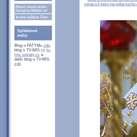
veriacich-beru-na-seba-rucho-
Hlavní strana webu
časopisu Milujte se!
Archiv vyšlých čísel
Spřátelené
weby:
Blog o FATYMu
zde
,
blog o TV-MIS.cz
tv-
mis.signaly.cz
a
další blog o TV-MIS
zde
.