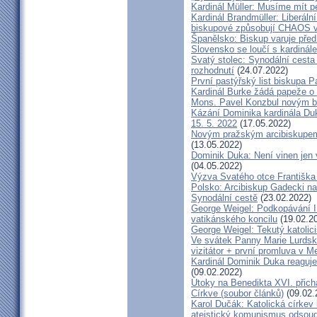
Kardinál Müller: Musíme mít p
Kardinál Brandmüller: Liberální
biskupové způsobují CHAOS v 
Španělsko: Biskup varuje před
Slovensko se loučí s kardin
Svatý stolec: Synodální cesta
rozhodnutí
(24.07.2022)
První pastýřský list biskupa P
Kardinál Burke žádá papeže o
Mons. Pavel Konzbul novým b
Kázání Dominika kardinála Duky
15. 5. 2022
(17.05.2022)
Novým pražským arcibiskupem
(13.05.2022)
Dominik Duka: Není vinen jen vo
(04.05.2022)
Výzva Svatého otce Františka
Polsko: Arcibiskup Gadecki na
Synodální cestě
(23.02.2022)
George Weigel: Podkopávání II
vatikánského koncilu
(19.02.2
George Weigel: Tekutý katoli
Ve svátek Panny Marie Lurdské
vizitátor + první promluva v M
Kardinál Dominik Duka reaguje
(09.02.2022)
Útoky na Benedikta XVI. přichá
Církve (soubor článků)
(09.02.
Karol Dučák: Katolická círke
ateistický komunismus odsoud