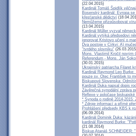
(22.04.2015)
Kardinál Tomáš Špidlík
věčnaj
Bosenský kardinál: Evropa se
křesťanské dědictví
(18.04.20
Nemůžeme přizpůsobovat víru d
(13.04.2015)
Kardinál Műller vyzval němec
Kardinál vytýká předsedovi 
ignorovat Kristovo učení o ma
Dva postoje v Církvi: A) muče
"tvrdého slovníku"
(26.03.2015
Mons. Vlastimil Kročil novým
Referendum - Mons. Ján Sokol:
(30.01.2015)
Ukrajinský patriarcha Filaret kr
Kardinál Raymond Leo Burke: 
pouze sv. Otec František to m
Biskupové Slovenska: Odmítíme
Kardinál Duka napsal dopis r
Závěrečná synodální zpráva p
Reflexe v poločase biskupské
* Synoda o rodině 2014-2015: 
* Zdroje informací a přímé pře
Prohlášení předsedy KBS k ro
(06.09.2014)
Kardinál Dominik Duka: kázání
kardinál Raymond Burke: "Pot
(21.08.2014)
Biskup Atanáš SCHNEIDER: "Na
(20.07.2014)