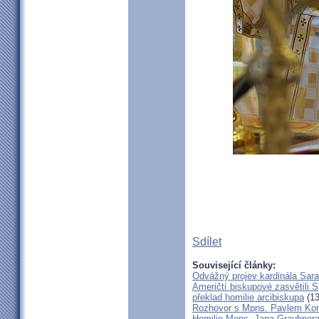
Sdílet
Související články:
Odvážný projev kardinála Sar
Američtí biskupové zasvětili 
překlad homilie arcibiskupa
(13
Rozhovor s Mpns. Pavlem Ko
Homilie Mons. Jana Graubnera 