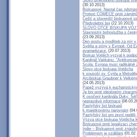
Slovo brněnského biskupa Vojt
(30.10.2013)
Biskupové: Nastal čas odstran
Protest COMECE proti záměr
Čeští a slovenští biskupové s
Předvolební boj
(22.10.2013)
SLOVO OTCE BISKUPA VOJ
Slavnostní bohoslužba s česk
(23.09.2013)
Den postu a modliteb za mír v 
Světla a stíny v Evropě. Od Ec
evangelizace.
(20.07.2013)
Biskup Vojtěch vyzval k podpoř
Kardinál Vatikánu: "Antikonce
Scola: Evropa musí radikálně z
Slovo otce biskupa Vojtěcha
k sousoší sv. Cyrila a Metodě
Arcibiskup Graubner k Velkém
(24.05.2013)
Papež vyzývá k eucharistick
Je boj proti ideologiím ztracen
K osočení kardinála Duky: Šéf
nepravdivé informace
(08.03.2
Pastýřský list biskupů
k majetkovému narovnání
(04.
Pastýřský list pro první neděli
Výzva otce biskupa Vojtěcha 
Biskupové proti legalizaci ch
Indie – Biskupové proti znásil
Problémem je vzdělání
(01.02.