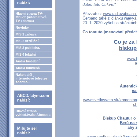
nabízí:
dobru této Církve.
"
Převzato z
www.radiovaticana
Hlavní strana TV-
MIS.cz (internetová
Čerpáno také z článku
Najvyš
TV zdarma)
20. 1. 2020 vyšel na stránkác
Novinky
Co tomuto jmenování předchá
MIS 1 zábava
Co je za
MIS 2 vzdělání
biskup
MIS 3 publicist.
MIS 4 lokální
www.
Audia hudební
a
Audia mluvená
Naše další
internetové televize
zdarma...
Autentic
na
ABCD.fatym.com
www.svetlosveta.sk/komentare
nabízí:
ch
Hlavní strana
vyhledávače Abeceda
Biskup Chautur o 
Berú na 
aby z
Milujte se!
nabízí:
www.svetlosveta.sk/komenta