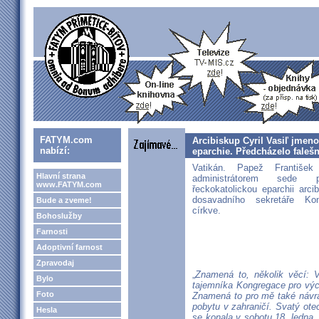
FATYM.com
Arcibiskup Cyril Vasiľ jmen
nabízí:
eparchie. Předcházelo faleš
Vatikán. Papež František
Hlavní strana
administrátorem sede 
www.FATYM.com
řeckokatolickou eparchii arci
dosavadního sekretáře Ko
Bude a zveme!
církve.
Bohoslužby
Farnosti
Adoptivní farnost
Zpravodaj
„
Znamená to, několik věcí: V
Bylo
tajemníka Kongregace pro vých
Foto
Znamená to pro mě také návra
pobytu v zahraničí. Svatý otec
Hesla
se konala v sobotu 18. ledna