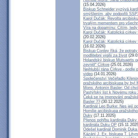
(15.04.2026)
Biskup Schneider vyzývá kardi
smýšlením, aby podpořili SS
Karol Dučák: Revolta arcibisk
trvalým mementem pro všechny
Víra na dopamínu: Cítím, ted
Karol Dučák: Katolická církev v
(20.02.2026)
Karol Dučák: Katolická církev v
(16.02.2026)
Biskup Conley říká, že potrat
modlitební vigilii za život
(29.0
Holandský biskup Mutsaerts ods
zevnitř“ Církve
(25.01.2026)
Nejhlubší rána Církve - podle
video
(14.01.2026)
Společenství Večeřadlo Křeno
pražského arcibiskupa by byl 
Mons. Antonín Basler: Od chvíl
Pastýřský list k Novému roku
Čeká se na jmenování pražské
Basler ??
(30.12.2025)
Kardinál Leo Burke: Nes její p
Homilie arcibiskupa pražského
Duky
(17.11.2025)
Přenos pohřbu kardinála Duky
kardinála Duku OP
(15.11.2025
Odešel kardinál Dominik Duka 
Kázání J. Ex. biskupa T. Lity