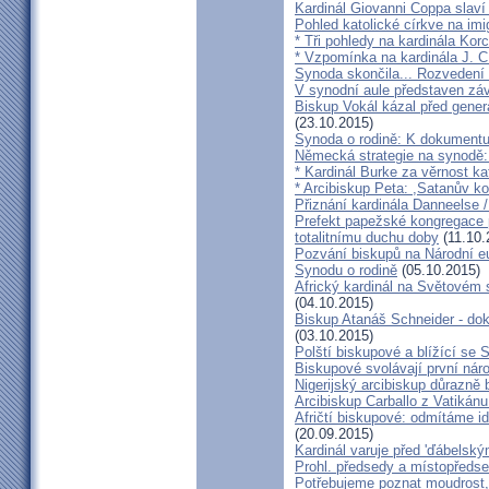
Kardinál Giovanni Coppa slav
Pohled katolické církve na imi
* Tři pohledy na kardinála Kor
* Vzpomínka na kardinála J. C
Synoda skončila... Rozvedení p
V synodní aule představen z
Biskup Vokál kázal před gen
(23.10.2015)
Synoda o rodině: K dokumentu
Německá strategie na synodě: 
* Kardinál Burke za věrnost ka
* Arcibiskup Peta: ,Satanův kou
Přiznání kardinála Danneelse /
Prefekt papežské kongregace 
totalitnímu duchu doby
(11.10.
Pozvání biskupů na Národní e
Synodu o rodině
(05.10.2015)
Africký kardinál na Světovém 
(04.10.2015)
Biskup Atanáš Schneider - d
(03.10.2015)
Polští biskupové a blížící se
Biskupové svolávají první nár
Nigerijský arcibiskup důrazně 
Arcibiskup Carballo z Vatikánu
Afričtí biskupové: odmítáme i
(20.09.2015)
Kardinál varuje před 'ďábelsk
Prohl. předsedy a místopředse
Potřebujeme poznat moudrost, 