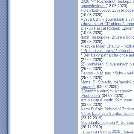
2020 *+* Rozhodnutí biskupa V
souvisloslosti
(12.03.2020)
Polští biskupové: Zvyšte poče
(10.03.2020)
Výzva ČBK v souvislosti s vy
zdravotnictví ČR ohledně shr
Biskup Pascal Roland: Epidem
(10.03.2020)
Italští biskupové: Zrušení boh
(09.03.2020)
Vladyka Milan Chautur - Rizika
* Příklad z místa vážného o
* Benátský patriarcha chce je
(27.02.2020)
(Z) prohlášení Slovenských b
(26.02.2020)
Pentos - pláč nad hříchy - Ve
(25.02.2020)
Mons. S. Stolárik, rožňavský
správně!
(08.02.2020)
'Zůstaňme věrnými Kristovými 
'Pochodem'
(04.02.2020)
Arcibiskup Aupetit: Kým jsem 
(03.02.2020)
Karol Dučák: Dobrodiní Triden
Nářek kardinála Saraha: Katoli
(23.12.2019)
Nová kniha biskupa A. Schneid
(26.11.2019)
Trnavská novéna 2019 - kázá