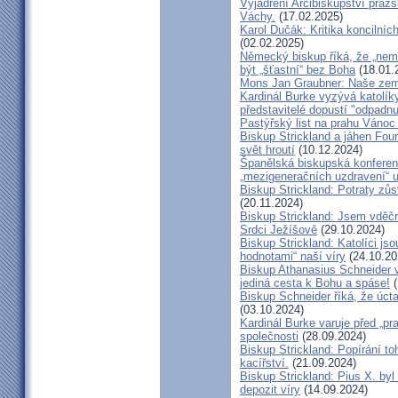
Vyjádření Arcibiskupství pra
Váchy.
(17.02.2025)
Karol Dučák: Kritika koncilníc
(02.02.2025)
Německý biskup říká, že „nem
být „šťastní“ bez Boha
(18.01.
Mons Jan Graubner: Naše ze
Kardinál Burke vyzývá katolíky,
představitelé dopustí "odpadnu
Pastýřský list na prahu Vánoc
Biskup Strickland a jáhen Four
svět hroutí
(10.12.2024)
Španělská biskupská konferenc
„mezigeneračních uzdravení“ u
Biskup Strickland: Potraty zů
(20.11.2024)
Biskup Strickland: Jsem vděčn
Srdci Ježíšově
(29.10.2024)
Biskup Strickland: Katolíci jso
hodnotami“ naší víry
(24.10.20
Biskup Athanasius Schneider vy
jediná cesta k Bohu a spáse!
(
Biskup Schneider říká, že úct
(03.10.2024)
Kardinál Burke varuje před „pr
společnosti
(28.09.2024)
Biskup Strickland: Popírání to
kacířství.
(21.09.2024)
Biskup Strickland: Pius X. by
depozit víry
(14.09.2024)