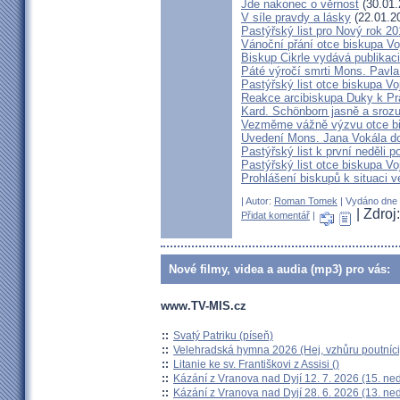
Jde nakonec o věrnost
(30.01.
V síle pravdy a lásky
(22.01.2
Pastýřský list pro Nový rok 2
Vánoční přání otce biskupa V
Biskup Cikrle vydává publikac
Páté výročí smrti Mons. Pavla
Pastýřský list otce biskupa V
Reakce arcibiskupa Duky k Pr
Kard. Schönborn jasně a srozu
Vezměme vážně výzvu otce b
Uvedení Mons. Jana Vokála d
Pastýřský list k první neděli p
Pastýřský list otce biskupa Vo
Prohlášení biskupů k situaci v
| Autor:
Roman Tomek
| Vydáno dne 2
| Zdro
Přidat komentář
|
Nové filmy, videa a audia (mp3) pro vás:
www.TV-MIS.cz
::
Svatý Patriku (píseň)
::
Velehradská hymna 2026 (Hej, vzhůru poutníci
::
Litanie ke sv. Františkovi z Assisi ()
::
Kázání z Vranova nad Dyjí 12. 7. 2026 (15. ne
::
Kázání z Vranova nad Dyjí 28. 6. 2026 (13. ne