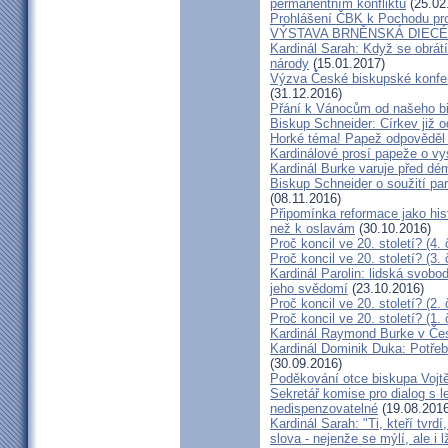
permanentním konfliktu
(25.02
Prohlášení ČBK k Pochodu pro 
VÝSTAVA BRNĚNSKÁ DIECÉ
Kardinál Sarah: Když se obrát
národy
(15.01.2017)
Výzva České biskupské konfer
(31.12.2016)
Přání k Vánocům od našeho b
Biskup Schneider: Církev již 
Horké téma! Papež odpověděl 
Kardinálové prosí papeže o vys
Kardinál Burke varuje před d
Biskup Schneider o soužití p
(08.11.2016)
Připomínka reformace jako hi
než k oslavám
(30.10.2016)
Proč koncil ve 20. století? (4. 
Proč koncil ve 20. století? (3. 
Kardinál Parolin: lidská svobo
jeho svědomí
(23.10.2016)
Proč koncil ve 20. století? (2. 
Proč koncil ve 20. století? (1. 
Kardinál Raymond Burke v Čes
Kardinál Dominik Duka: Potře
(30.09.2016)
Poděkování otce biskupa Vojt
Sekretář komise pro dialog s l
nedispenzovatelné
(19.08.2016
Kardinál Sarah: "Ti, kteří tvrd
slova - nejenže se mýlí, ale i l