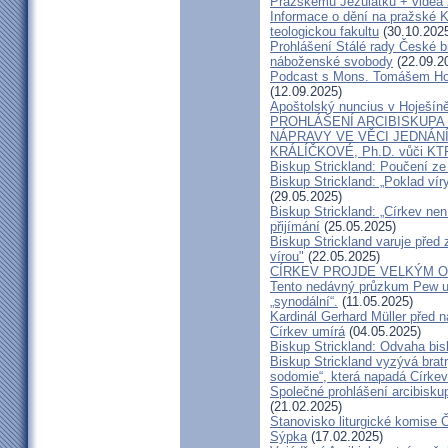
Pražskému Jezulátku + videa 
Informace o dění na pražské Ka
teologickou fakultu
(30.10.202
Prohlášení Stálé rady České b
náboženské svobody
(22.09.2
Podcast s Mons. Tomášem Ho
(12.09.2025)
Apoštolský nuncius v Hoješín
PROHLÁŠENÍ ARCIBISKUPA
NÁPRAVY VE VĚCI JEDNÁNÍ
KRÁLÍČKOVÉ, Ph.D. vůči KT
Biskup Strickland: Poučení 
Biskup Strickland: „Poklad ví
(29.05.2025)
Biskup Strickland: „Církev nen
přijímání
(25.05.2025)
Biskup Strickland varuje před 
vírou"
(22.05.2025)
CÍRKEV PROJDE VELKÝM O
Tento nedávný průzkum Pew uk
„synodální“.
(11.05.2025)
Kardinál Gerhard Müller před 
Církev umírá
(04.05.2025)
Biskup Strickland: Odvaha bi
Biskup Strickland vyzývá bratry
sodomie“, která napadá Církev
Společné prohlášení arcibisk
(21.02.2025)
Stanovisko liturgické komise
Sýpka
(17.02.2025)