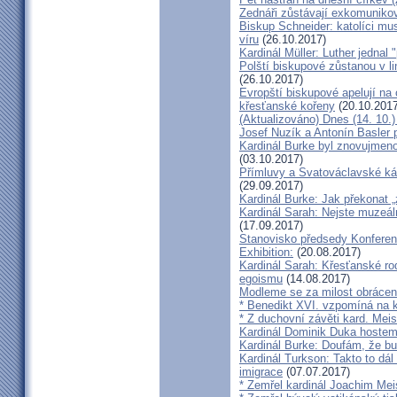
Zednáři zůstávají exkomunikova
Biskup Schneider: katolíci mus
víru
(26.10.2017)
Kardinál Müller: Luther jednal
Polští biskupové zůstanou v li
(26.10.2017)
Evropští biskupové apelují na 
křesťanské kořeny
(20.10.2017
(Aktualizováno) Dnes (14. 10.)
Josef Nuzík a Antonín Basler
Kardinál Burke byl znovujmen
(03.10.2017)
Přímluvy a Svatováclavské káz
(29.09.2017)
Kardinál Burke: Jak překonat 
Kardinál Sarah: Nejste muzeální
(17.09.2017)
Stanovisko předsedy Konfere
Exhibition:
(20.08.2017)
Kardinál Sarah: Křesťanské ro
egoismu
(14.08.2017)
Modleme se za milost obrácení
* Benedikt XVI. vzpomíná na k
* Z duchovní závěti kard. Mei
Kardinál Dominik Duka hoste
Kardinál Burke: Doufám, že bud
Kardinál Turkson: Takto to dál
imigrace
(07.07.2017)
* Zemřel kardinál Joachim Mei