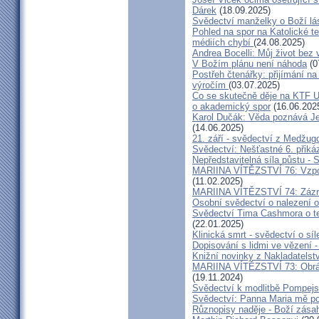
Dárek
(18.09.2025)
Svědectví manželky o Boží lá
Pohled na spor na Katolické te
médiích chybí
(24.08.2025)
Andrea Bocelli: Můj život bez 
V Božím plánu není náhoda
(0
Postřeh čtenářky: přijímání n
výročím
(03.07.2025)
Co se skutečně děje na KTF UK
o akademický spor
(16.06.202
Karol Dučák: Věda poznává Ježí
(14.06.2025)
21. září - svědectví z Medžugo
Svědectví: Nešťastné 6. při
Nepředstavitelná síla půstu -
MARIINA VÍTĚZSTVÍ 76: Vzpour
(11.02.2025)
MARIINA VÍTĚZSTVÍ 74: Zázra
Osobní svědectví o nalezení 
Svědectví Tima Cashmora o te
(22.01.2025)
Klinická smrt - svědectví o síl
Dopisování s lidmi ve vězení -
Knižní novinky z Nakladatelst
MARIINA VÍTĚZSTVÍ 73: Obráce
(19.11.2024)
Svědectví k modlitbě Pompejs
Svědectví: Panna Maria mě po
Různopisy naděje - Boží zásah