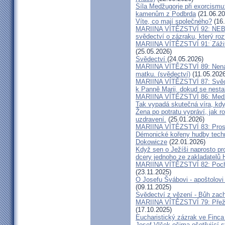
Síla Medžugorje při exorcismu
kamenům z Podbrda
(21.06.20
Víte, co mají společného?
(16.
MARIINA VÍTĚZSTVÍ 92: NE
svědectví o zázraku, který rozt
MARIINA VÍTĚZSTVÍ 91: Zážit
(25.05.2026)
Svědectví
(24.05.2026)
MARIINA VÍTĚZSTVÍ 89: Nenávi
matku. (svědectví)
(11.05.2026
MARIINA VÍTĚZSTVÍ 87: Svědec
k Panně Marii, dokud se nest
MARIINA VÍTĚZSTVÍ 86: Medžu
Tak vypadá skutečná víra, kdy
Žena po potratu vypráví, jak r
uzdravení.
(25.01.2026)
MARIINA VÍTĚZSTVÍ 83: Prosít
Démonické kořeny hudby techn
Dokowicze
(22.01.2026)
Když sen o Ježíši naprosto p
dcery jednoho ze zakladatelů
MARIINA VÍTĚZSTVÍ 82: Pochy
(23.11.2025)
O Josefu Švábovi - apoštolov
(09.11.2025)
Svědectví z vězení - Bůh zac
MARIINA VÍTĚZSTVÍ 79: Přeži
(17.10.2025)
Eucharistický zázrak ve Finca
Josef Vlček očima ošetřující 