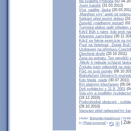
Na svatého Prokopa
(02.04.20
Jsem katolík
(31.03.2012)
Víra, naděje, láska
(20.03.201
„Manifest víry“ aneb od islámu
Setkání před postní dobou
(24
Zpověď =nádherný restart!
(02
Turínské plátno opět středem
Když Bůh s námi, kdo proti n
Adventní zamyšlení
(30.11.201
Když se řekne exercicie na mo
Pouť na Velehrad - Dotek Boží
Uzdravení na přímluvu Conchi
Otevřené dveře
(20.10.2011)
Žena po potratu: Ten největší
„Nikdy ti nebude scházet láska
Získala jsem odpovědi na otá
Půjč mi svůj úsměv
(08.10.201
Blahořečení Drinských mučed
Kdo hledá, najde
(30.07.2011)
Být platným křesťanem
(05.04
Dvě svědectví z 11.9. 2001
(04
Síla víry a modlitby (svědect
(19.12.2010)
Podivuhodné obrácení - svědec
(29.10.2010)
Varování před nebezpečím ša
| Autor:
Bohumila Hubáčková
| Vydán
| Zd
0 |
Přidat komentář
|