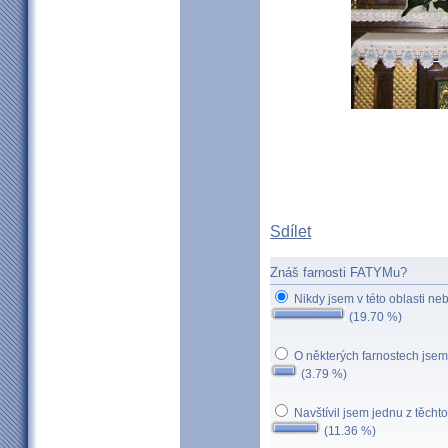
Sdílet
Znáš farnosti FATYMu?
Nikdy jsem v této oblasti neb
(19.70 %)
O některých farnostech jsem
(3.79 %)
Navštívil jsem jednu z těchto
(11.36 %)