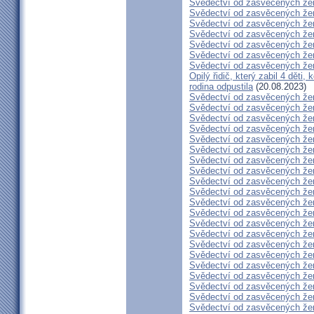
Svědectví od zasvěcených že
Svědectví od zasvěcených že
Svědectví od zasvěcených že
Svědectví od zasvěcených že
Svědectví od zasvěcených že
Svědectví od zasvěcených že
Svědectví od zasvěcených že
Opilý řidič, který zabil 4 děti,
rodina odpustila
(20.08.2023)
Svědectví od zasvěcených že
Svědectví od zasvěcených že
Svědectví od zasvěcených že
Svědectví od zasvěcených že
Svědectví od zasvěcených že
Svědectví od zasvěcených že
Svědectví od zasvěcených že
Svědectví od zasvěcených že
Svědectví od zasvěcených že
Svědectví od zasvěcených že
Svědectví od zasvěcených že
Svědectví od zasvěcených že
Svědectví od zasvěcených že
Svědectví od zasvěcených že
Svědectví od zasvěcených že
Svědectví od zasvěcených že
Svědectví od zasvěcených že
Svědectví od zasvěcených že
Svědectví od zasvěcených že
Svědectví od zasvěcených že
Svědectví od zasvěcených že