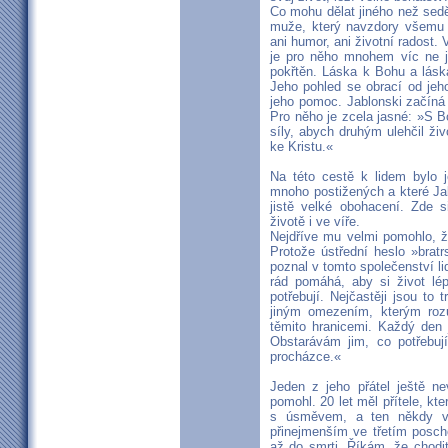
Co mohu dělat jiného než sed
muže, který navzdory všemu v
ani humor, ani životní radost.
je pro něho mnohem víc ne j
pokřtěn. Láska k Bohu a lásk
Jeho pohled se obrací od jeho
jeho pomoc. Jablonski začíná
Pro něho je zcela jasné: »S
síly, abych druhým ulehčil živ
ke Kristu.«
Na této cestě k lidem bylo 
mnoho postižených a které Jab
jistě velké obohacení. Zde 
životě i ve víře.
Nejdříve mu velmi pomohlo, že
Protože ústřední heslo »brat
poznal v tomto společenství li
rád pomáhá, aby si život lép
potřebují. Nejčastěji jsou to 
jiným omezením, kterým roz
těmito hranicemi. Každý den 
Obstarávám jim, co potřebují
procházce.«
Jeden z jeho přátel ještě n
pomohl. 20 let měl přítele, kt
s úsměvem, a ten někdy věři
přinejmenším ve třetím posch
až do smrti. Říkám, že chodit