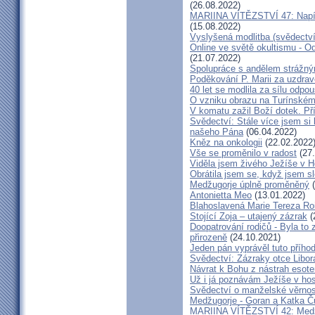
(26.08.2022)
MARIINA VÍTĚZSTVÍ 47: Napíšu
(15.08.2022)
Vyslyšená modlitba (svědectví
Online ve světě okultismu - Od 
(21.07.2022)
Spolupráce s andělem strážný
Poděkování P. Marii za uzdrav
40 let se modlila za sílu odpo
O vzniku obrazu na Turínském
V komatu zažil Boží dotek. Pří
Svědectví: Stále více jsem si
našeho Pána
(06.04.2022)
Kněz na onkologii
(22.02.2022
Vše se proměnilo v radost
(27.
Viděla jsem živého Ježíše v Ho
Obrátila jsem se, když jsem sle
Medžugorje úplně proměněný
(
Antonietta Meo
(13.01.2022)
Blahoslavená Marie Tereza Roig
Stojící Zoja – utajený zázrak
(
Doopatrování rodičů - Byla to
přirozeně
(24.10.2021)
Jeden pán vyprávěl tuto přího
Svědectví: Zázraky otce Libo
Návrat k Bohu z nástrah esote
Už i já poznávám Ježíše v hos
Svědectví o manželské věrnost
Medžugorje - Goran a Katka Ču
MARIINA VÍTĚZSTVÍ 42: Medžug