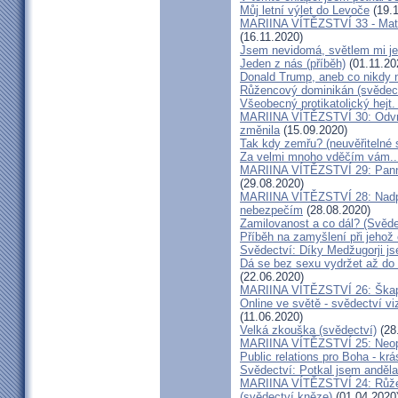
Můj letní výlet do Levoče
(19.1
MARIINA VÍTĚZSTVÍ 33 - Matk
(16.11.2020)
Jsem nevidomá, světlem mi je 
Jeden z nás (příběh)
(01.11.20
Donald Trump, aneb co nikdy ne
Růžencový dominikán (svědect
Všeobecný protikatolický hejt
MARIINA VÍTĚZSTVÍ 30: Odvrát
změnila
(15.09.2020)
Tak kdy zemřu? (neuvěřitelné 
Za velmi mnoho vděčím vám..
MARIINA VÍTĚZSTVÍ 29: Panna 
(29.08.2020)
MARIINA VÍTĚZSTVÍ 28: Nadpř
nebezpečím
(28.08.2020)
Zamilovanost a co dál? (Svěde
Příběh na zamyšlení při jehož
Svědectví: Díky Medžugorji js
Dá se bez sexu vydržet až do 
(22.06.2020)
MARIINA VÍTĚZSTVÍ 26: Škapul
Online ve světě - svědectví vi
(11.06.2020)
Velká zkouška (svědectví)
(28
MARIINA VÍTĚZSTVÍ 25: Neopu
Public relations pro Boha - kr
Svědectví: Potkal jsem anděla
MARIINA VÍTĚZSTVÍ 24: Růžen
(svědectví kněze)
(01.04.2020