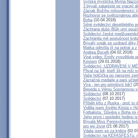
Syrská mystička Myrna Nazzou
3 bývalí satanisté se vracejí 
Zázrak Božího milosrdenství (
Rozhovor se světoznámou atle
Boha
(10.04.2018)
Silné svědectví desetiletého p
Záchrana duše (Bůh umí použít
Svědectví české medžugorské 
Zachránila mě poslušnost kněz
Bývalý voják se uzdravil díky
Matka odmítla jít na potrat a z
Andrea Bocelli
(04.02.2018)
Viral video: Emily vysvětluje p
Kristem
(29.01.2018)
Svědectví: UZDRAVENÍ V 
Plival na lidi, kteří šli na mši
Vaše holčička po narození zemř
Zázračná medaile a paní učite
Víra - jen pro primitivní lidi?
(20
Beseda s Věrou Sosnarovou ve
Svědectví
(08.10.2017)
Svědectví
(07.10.2017)
Příběh křtu z Ruska - proč to 
Viděla jsem živého Krista v Hos
Fotbalista: ‘Důvěra v Boha mi 
Jeho první i poslední hodinu js
Bývalá Miss Pennsylvánie byla 
pro její život
(21.08.2017)
Vdala jsem se za kněze
(02.07
Svědectví na KEFASFESTu: m