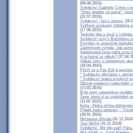
(09.08.2015)
Svědectví Gabrielly Colins o 
"Dnes nejdete na potrat": Sest
(22.07.2015)
Svědectví - boj s nemocí
(20.0
Světově uznávaný fotbalista 
(17.06.2015)
Teologie těla a život v celibát
Svědectví úcty k Božskému sr
Povolání je ustavičné dobrodr
Žádostivost vyhrála: Jak porno
Adoptovaná žena našla svou b
A ochutnal jsi někdy?
(27.04.2
Odkaz ženy s přelepeným okem
(18.04.2015)
Přičiň se a Pán Bůh ti pomůže
* Svědectví děvčátka v utečen
* Svědectví bratra syrských m
Děsivé svědectví katechetky z
(13.03.2015)
Byla jsem satanistkou (svědec
Žena, která si po znásilnění ve 
(11.02.2015)
Keňa - Afrika očima dobrovoln
Příběh mého obrácení – Timoth
(28.01.2015)
Nečekaná příhoda
(31.12.2014
Test NASA
(31.12.2014)
Svědectví: Mé tělo patří Pán
Můj příběh: o. Jozef Maretta -