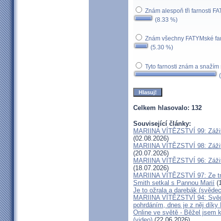
Znám alespoň tři farnosti F
(8.33 %)
Znám všechny FATYMské far
(5.30 %)
Tyto farnosti znám a snažím
(
Celkem hlasovalo: 132
Související články:
MARIINA VÍTĚZSTVÍ 99: Zážit
(02.08.2026)
MARIINA VÍTĚZSTVÍ 98: Zážit
(20.07.2026)
MARIINA VÍTĚZSTVÍ 96: Zážit
(18.07.2026)
MARIINA VÍTĚZSTVÍ 97: Ze tm
Smith setkal s Pannou Marií
(1
Je to ožrala a darebák (svědec
MARIINA VÍTĚZSTVÍ 94: Svěde
pohrdáním, dnes je z něj díky
Online ve světě - Běžel jsem 
(video)
(22.06.2026)