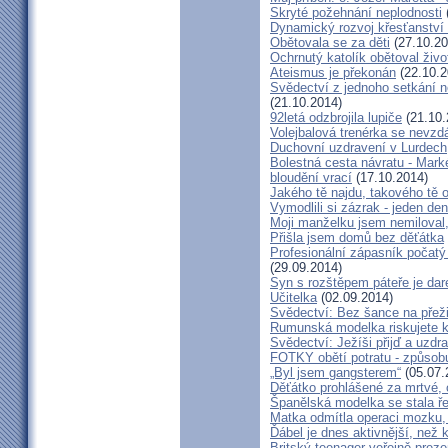
Skryté požehnání neplodnosti
Dynamický rozvoj křesťanství v
Obětovala se za děti
(27.10.20
Ochrnutý katolík obětoval živo
Ateismus je překonán
(22.10.2
Svědectví z jednoho setkání 
(21.10.2014)
92letá odzbrojila lupiče
(21.10.
Volejbalová trenérka se nevzdá
Duchovní uzdravení v Lurdech
Bolestná cesta návratu - Marké
bloudění vrací
(17.10.2014)
Jakého tě najdu, takového tě 
Vymodlili si zázrak - jeden d
Moji manželku jsem nemiloval,
Přišla jsem domů bez děťátka
Profesionální zápasník počatý 
(29.09.2014)
Syn s rozštěpem páteře je dar
Učitelka
(02.09.2014)
Svědectví: Bez šance na přeži
Rumunská modelka riskujete kar
Svědectví: Ježíši přijď a uzdr
FOTKY obětí potratu - způsob
„Byl jsem gangsterem“
(05.07.
Děťátko prohlášené za mrtvé, 
Španělská modelka se stala ře
Matka odmítla operaci mozku,
Ďábel je dnes aktivnější, než 
Britský teenager veřejně preze