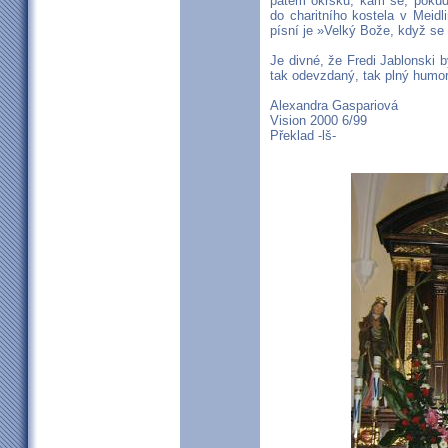
pátém okrsku, kam se, pokud 
do charitního kostela v Meid
písní je »Velký Bože, když se dí
Je divné, že Fredi Jablonski 
tak odevzdaný, tak plný humor
Alexandra Gaspariová
Vision 2000 6/99
Překlad -lš-