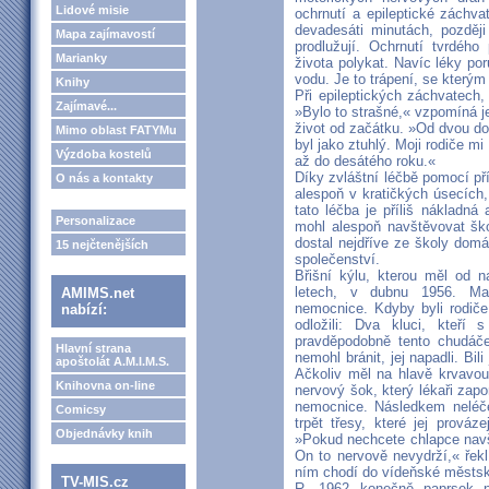
Lidové misie
ochrnutí a epileptické záchva
devadesáti minutách, pozděj
Mapa zajímavostí
prodlužují. Ochrnutí tvrdéh
Marianky
života polykat. Navíc léky por
vodu. Je to trápení, se který
Knihy
Při epileptických záchvatech, 
Zajímavé...
»Bylo to strašné,« vzpomíná je
život od začátku. »Od dvou do 
Mimo oblast FATYMu
byl jako ztuhlý. Moji rodiče mi
Výzdoba kostelů
až do desátého roku.«
Díky zvláštní léčbě pomocí pří
O nás a kontakty
alespoň v kratičkých úsecích
tato léčba je příliš nákladná 
Personalizace
mohl alespoň navštěvovat ško
dostal nejdříve ze školy domác
15 nejčtenějších
společenství.
Břišní kýlu, kterou měl od n
letech, v dubnu 1956. Ma
AMIMS.net
nemocnice. Kdyby byli rodiče 
nabízí:
odložili: Dva kluci, kteří
pravděpodobně tento chudáče
Hlavní strana
nemohl bránit, jej napadli. Bi
apoštolát A.M.I.M.S.
Ačkoliv měl na hlavě krvavou
Knihovna on-line
nervový šok, který lékaři zapo
nemocnice. Následkem neléč
Comicsy
trpět třesy, které jej prová
Objednávky knih
»Pokud nechcete chlapce navš
On to nervově nevydrží,« řek
ním chodí do vídeňské městsk
TV-MIS.cz
R. 1962 konečně paprsek na