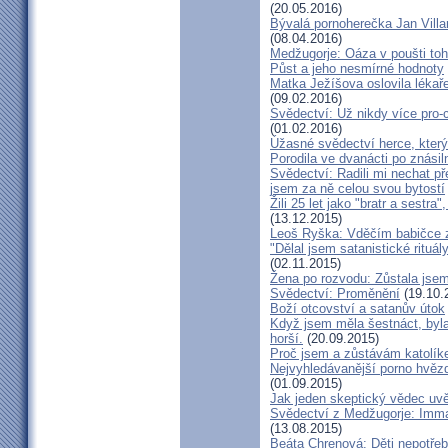
(20.05.2016)
Bývalá pornoherečka Jan Villar
(08.04.2016)
Medžugorje: Oáza v poušti toh
Půst a jeho nesmírné hodnoty
Matka Ježíšova oslovila lékaře
(09.02.2016)
Svědectví: Už nikdy více pro-c
(01.02.2016)
Úžasné svědectví herce, který 
Porodila ve dvanácti po znásiln
Svědectví: Radili mi nechat p
jsem za ně celou svou bytostí
Žili 25 let jako "bratr a sestr
(13.12.2015)
Leoš Ryška: Vděčím babičce za
"Dělal jsem satanistické rituál
(02.11.2015)
Žena po rozvodu: Zůstala jse
Svědectví: Proměnění
(19.10.
Boží otcovství a satanův útok
Když jsem měla šestnáct, byla
horší.
(20.09.2015)
Proč jsem a zůstávám katolík
Nejvyhledávanější porno hvězd
(01.09.2015)
Jak jeden skeptický vědec uvě
Svědectví z Medžugorje: Imma
(13.08.2015)
Beáta Chrenová: Děti nepotřeb