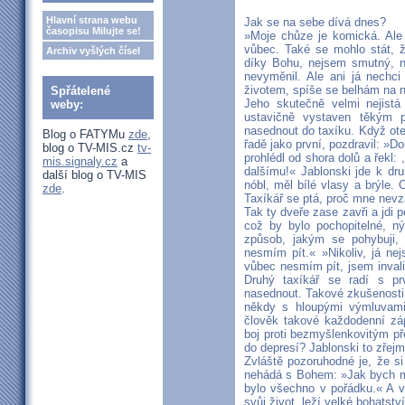
Hlavní strana webu
Jak se na sebe dívá dnes?
časopisu Milujte se!
»Moje chůze je komická. Ale
vůbec. Také se mohlo stát, ž
Archiv vyšlých čísel
díky Bohu, nejsem smutný, n
nevyměnil. Ale ani já nechc
životem, spíše se belhám na n
Spřátelené
Jeho skutečně velmi nejistá
weby:
ustavičně vystaven těkým p
nasednout do taxíku. Když otev
Blog o FATYMu
zde
,
řadě jako první, pozdravil: »Do
blog o TV-MIS.cz
tv-
prohlédl od shora dolů a řekl:
mis.signaly.cz
a
dalšímu!« Jablonski jde k dr
další blog o TV-MIS
nóbl, měl bílé vlasy a brýle.
zde
.
Taxíkář se ptá, proč mne nevzal
Tak ty dveře zase zavři a jdi 
což by bylo pochopitelné, n
způsob, jakým se pohybuji, 
nesmím pít.« »Nikoliv, já ne
vůbec nesmím pít, jsem inval
Druhý taxíkář se radí s pr
nasednout. Takové zkušenosti p
někdy s hloupými výmluvam
člověk takové každodenní záp
boj proti bezmyšlenkovitým p
do depresí? Jablonski to zřej
Zvláště pozoruhodné je, že s
nehádá s Bohem: »Jak bych mo
bylo všechno v pořádku.« A v
svůj život, leží velké bohatství