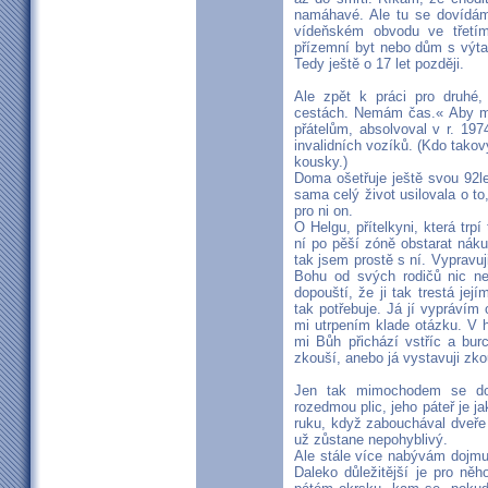
namáhavé. Ale tu se dovídám
vídeňském obvodu ve třetím
přízemní byt nebo dům s výta
Tedy ještě o 17 let později.
Ale zpět k práci pro druhé,
cestách. Nemám čas.« Aby m
přátelům, absolvoval v r. 19
invalidních vozíků. (Kdo tako
kousky.)
Doma ošetřuje ještě svou 92l
sama celý život usilovala o to
pro ni on.
O Helgu, přítelkyni, která trp
ní po pěší zóně obstarat nák
tak jsem prostě s ní. Vypravuj
Bohu od svých rodičů nic n
dopouští, že ji tak trestá jej
tak potřebuje. Já jí vyprávím
mi utrpením klade otázku. V h
mi Bůh přichází vstříc a bur
zkouší, anebo já vystavuji z
Jen tak mimochodem se dov
rozedmou plic, jeho páteř je j
ruku, když zabouchával dveře 
už zůstane nepohyblivý.
Ale stále více nabývám dojmu
Daleko důležitější je pro ně