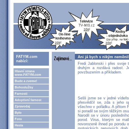
FATYM.com
Ani já bych s nikým neměnil
nabízí:
Fredi Jablonski i přes svoje
druhým a rozdává radost. J
Hlavní strana
povzbuzením a příkladem.
www.FATYM.com
Bude a zveme!
Bohoslužby
Farnosti
Sešli jsme se v jedné vídeňs
Adoptivní farnost
přesvědčil se, zda s jeho sp
Zpravodaj
všechno v pořádku. A přitom Fr
si poradil se svým těžkým os
Bylo
Narodil se v únoru posledního
Foto
porod. Virus, kterým se mat
novorozeně ihned po porodu 
Hesla
motorických nervových drah 