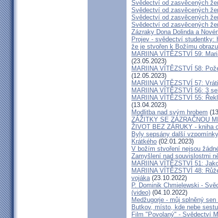
Svědectví od zasvěcených že
Svědectví od zasvěcených že
Svědectví od zasvěcených že
Svědectví od zasvěcených že
Zázraky Dona Dolinda a Novén
Projev - svědectví studentky: 
že je stvořen k Božímu obrazu
MARIINA VÍTĚZSTVÍ 59: Maria 
(23.05.2023)
MARIINA VÍTĚZSTVÍ 58: Požeh
(12.05.2023)
MARIINA VÍTĚZSTVÍ 57: Vrátil
MARIINA VÍTĚZSTVÍ 56: 3 seku
MARIINA VÍTĚZSTVÍ 55: Řekla 
(13.04.2023)
Modlitba nad svým hrobem
(13
ZÁŽITKY SE ZÁZRAČNOU M
ŽIVOT BEZ ZÁRUKY - kniha od
Byly sepsány další vzpomínky
Krátkého
(02.01.2023)
V božím stvoření nejsou žádn
Zamyšlení nad souvislostmi n
MARIINA VÍTĚZSTVÍ 51: Jako 
MARIINA VÍTĚZSTVÍ 48: Růžen
vojáka
(23.10.2022)
P. Dominik Chmielewski - Svěd
(video)
(04.10.2022)
Medžugorje - můj splněný sen 
Butkov, místo, kde nebe sest
Film "Povolaný" - Svědectví Mar