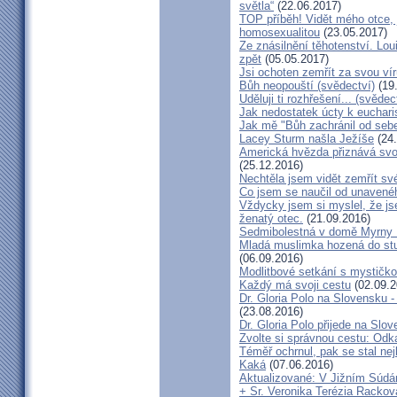
světla“
(22.06.2017)
TOP příběh! Vidět mého otce, 
homosexualitou
(23.05.2017)
Ze znásilnění těhotenství. Lou
zpět
(05.05.2017)
Jsi ochoten zemřít za svou vír
Bůh neopouští (svědectví)
(19
Uděluji ti rozhřešení... (svědec
Jak nedostatek úcty k eucharist
Jak mě "Bůh zachránil od seb
Lacey Sturm našla Ježíše
(24.
Americká hvězda přiznává svou 
(25.12.2016)
Nechtěla jsem vidět zemřít své
Co jsem se naučil od unavenéh
Vždycky jsem si myslel, že j
ženatý otec.
(21.09.2016)
Sedmibolestná v domě Myrny
Mladá muslimka hozená do stud
(06.09.2016)
Modlitbové setkání s mystičk
Každý má svoji cestu
(02.09.2
Dr. Gloria Polo na Slovensku 
(23.08.2016)
Dr. Gloria Polo přijede na Slo
Zvolte si správnou cestu: Odk
Téměř ochrnul, pak se stal nej
Kaká
(07.06.2016)
Aktualizované: V Jižním Súdán
+ Sr. Veronika Terézia Rackov