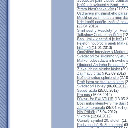
Svědectví paní Libuše Danišo
Kněžské svěcení v Brně - Mich
Ztráta křesťanské víry
(21.05.
Uzdravení muslimského parašu
Modlil se za mne a za moji dc
Kde končí naděje, začíná pekl
(22.04.2013)
Smrt sestry Resoluty (bl. Rest
Talkshow Cesta k andělům
(12
Babi, kolik vlastně ti je let?
(1
Fejeton novoroční aneb Matka
hříšníků
(11.01.2013)
Opožděné interview s Matkou
Svědectví ze školního výletu
Matko, odevzdávám ti svého 
Obrácení Andrého Frossarda
(
Získej druhé skutky lásky
(30.
Zajímavý citát 5
(02.09.2012)
Božské srdce splnilo slib
(27.0
Proč jsem se stal katolíkem
(2
Svědectví Honzy
(06.06.2012)
Sebevražda
(25.05.2012)
Pro nás
(16.05.2012)
Důkaz, že EXISTUJE
(13.05.2
Boží milosrdenství v mé duši
(
Zázrak korporálu
(25.04.2012)
HIV-Příběh
(23.04.2012)
Viktorie
(12.04.2012)
Utonulý symbol 20. století
(11.
Podivuhodná Boží znamení
(0