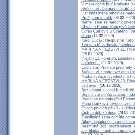
V mém domě buď Královna (sv
Svědectví: Obrácení lékařů z 
List znásilněné řeholnice mat
Proč jsem katolík
(06.03.2020)
Neměl jsem se narodit? (svěde
Chválím Pannu Marii (svědect
Goran Čurkovič u Svatého Tom
Marie
(14.02.2020)
Karol Dučák: Neopustím Katol
Tvá víra tě uzdravila (svědec
MARIINA VÍTĚZSTVÍ 21: Po let
(26.01.2020)
(Nejen) 13. komnata Ladislava
obrácení...
(22.01.2020)
Exorcista: Prokleté předměty
Svědectví z potratové ambula
Matka světice (svědectví o hr
MARIINA VÍTĚZSTVÍ 20: Působ
uzdravení
(16.12.2019)
Bez váhání si klekl k modlitb
Boj o život se Zdrávasem - sk
Usadit se natrvalo před Páne
Mária Bartková: Svědectví o d
Ovoce prvních pátků - svědect
Čistota dětské duše
(28.09.20
Znásilněná žena odmítla potrat
Nikdy nepodceňujte modlitbu 
Nesmírná Boží prozřetelnost: k
Jak hledání kostela a pravdy p