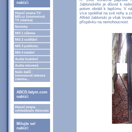
nabízí:
Jablonského je důvod k rados
potom obrátil k lepšímu. V ná
více spoléhal na své nohy a za
Hlavní strana TV-
MIS.cz (internetová
Alfréd Jablonski je však trvale
TV zdarma)
příspěvku na nemohoucnost.
Novinky
MIS 1 zábava
MIS 2 vzdělání
MIS 3 publicist.
MIS 4 lokální
Audia hudební
Audia mluvená
Naše další
internetové televize
zdarma...
ABCD.fatym.com
nabízí:
Hlavní strana
vyhledávače Abeceda
Milujte se!
nabízí: