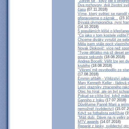
"Zdržet se", když jde o progre
Dva rozhovory, dvě životní sv
času
(07.11.2018)
Víme, který světec se narodil
připravujeme o zázrak ..
(23.10
Bývalá olympionička, nyní fran
(14.10.2018)
5 populárních klišé o křesťane
"Co jako v tom kostele vidíte?
Chceme diváky vyrušit ze seb
Měla jsem stále pocit vlastníh
Novak Djokovič: více než spo
"Tvoje děťátko má již deset pr
pouze sekundy
(18.08.2018)
Andrea Bocelli: Věřit lze jen
krutého
(18.08.2018)
"Vězení mě osvobodilo ze star
(17.08.2018)
Emmin příběh - Vítězství odpu
Mary Kenneth Keller - řádová 
Letní otazníky ztraceného ra
Otec ho týral, ale on byl scho
Pokud se cítíte líní, když mát
Ganniho z Iráku
(17.07.2018)
Důvěřujme Panně Marii a jejímu
nemožné! (svědectví)
(15.07.2
Když se fotbalista pokřižuje
(1
"Máš duši. Dávej na ni velký 
MTV awards
(14.07.2018)
Reparát z lásky, svědectví ot