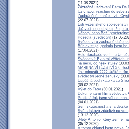
(11.08.2021)
Zázračné uzdravení Petra De 
Už chápu, všechno do sebe z
Zachráněné manželství - Crysta
(22.07.2021)
Lídr vězeňského společenství
doživotí, nepochybuji, že je to
Náhody nebo Boží prozřetelno
Posedlá (svědectví)
(17.05.20
Svědectví o záchraně duše sk
Bůh existuje, potkala jsem ho
(17.04.2021)
Role Barabáše ve filmu Umučen
Svědectví: Bylo mi věřících up
na něco, co neexistuje?
(30.03
MARIINA VÍTĚZSTVÍ 37: Hostý
Jak odpustit ???? Určitě s tí
svědectví jedné ženušky
(03.0
Úspěšná podnikatelka ze Silic
(09.02.2021)
Výlet do Tater
(30.01.2021)
Dokumentární film svědectví:
Prolife / Jak jsem vůbec mohla
(04.01.2021)
Sen, skutečnost a síla dětské 
Svět získává zdánlivě na vrch
(13.12.2020)
8-letý Antonio, který zemřel n
(05.12.2020)
V tomto chlapci jsem potkal J