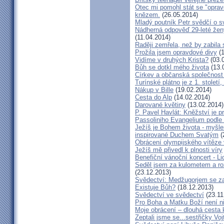
Otec mi pomohl stát se "opra
knězem.
(26.05.2014)
Mladý poutník Petr svědčí o 
Nádherná odpověď 29-leté ženy
(11.04.2014)
Raději zemřela, než by zabila 
Prožila jsem opravdové divy
(1
Vidíme v druhých Krista?
(03.
Bůh se dotkl mého života
(13.
Církev a občanská společnost
Turínské plátno je z 1. století
Nákup v Bille
(19.02.2014)
Cesta do Alp
(14.02.2014)
Darované květiny
(13.02.2014)
P. Pavel Havlát: Kněžství je p
Passoliniho Evangelium podle
Ježíš je Bohem života - myš
inspirované Duchem Svatým
(
Obrácení olympijského vítěze
Ježíš mě přivedl k plnosti víry
Benefiční vánoční koncert - L
Seděl jsem za kulometem a rozm
(23.12.2013)
Svědectví: Medžugorjem se za
Existuje Bůh?
(18.12.2013)
Svědectví ve svědectví
(23.11
Pro Boha a Matku Boží není 
Moje obrácení – dlouhá cesta 
Zeptali jsme se...sestřičky Vo