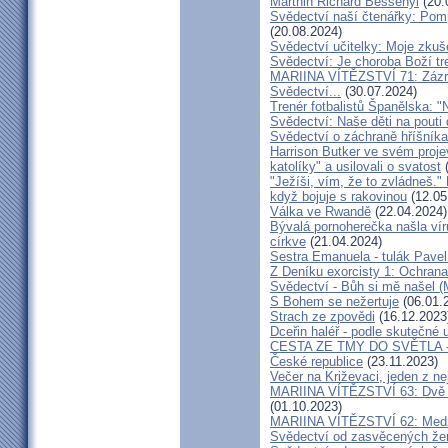
Marthin Richard Bessenyi
(20.
Svědectví naší čtenářky: Pomp
(20.08.2024)
Svědectví učitelky: Moje zkuš
Svědectví: Je choroba Boží tr
MARIINA VÍTĚZSTVÍ 71: Zázra
Svědectví...
(30.07.2024)
Trenér fotbalistů Španělska: "N
Svědectví: Naše děti na pout
Svědectví o záchraně hříšník
Harrison Butker ve svém proje
katolíky" a usilovali o svatost
(
"Ježíši, vím, že to zvládneš."
když bojuje s rakovinou
(12.05
Válka ve Rwandě
(22.04.2024)
Bývalá pornoherečka našla vír
církve
(21.04.2024)
Sestra Emanuela - tulák Pavel
Z Deníku exorcisty 1: Ochra
Svědectví - Bůh si mě našel (
S Bohem se nežertuje
(06.01.
Strach ze zpovědi
(16.12.2023
Dceřin haléř - podle skutečné 
CESTA ZE TMY DO SVĚTLA - N
České republice
(23.11.2023)
Večer na Križevaci, jeden z n
MARIINA VÍTĚZSTVÍ 63: Dvě s
(01.10.2023)
MARIINA VÍTĚZSTVÍ 62: Medžug
Svědectví od zasvěcených že