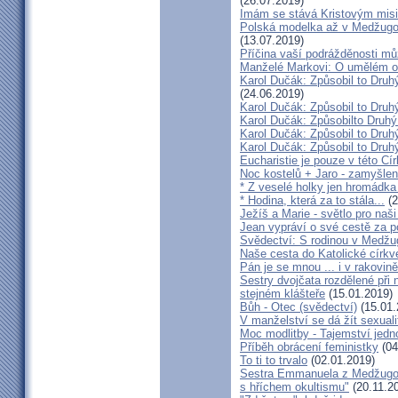
(26.07.2019)
Imám se stává Kristovým mis
Polská modelka až v Medžugorj
(13.07.2019)
Příčina vaší podrážděnosti můž
Manželé Markovi: O umělém opl
Karol Dučák: Způsobil to Druh
(24.06.2019)
Karol Dučák: Způsobil to Druhý
Karol Dučák: Způsobilto Druhý
Karol Dučák: Způsobil to Druhý
Karol Dučák: Způsobil to Druhý
Eucharistie je pouze v této Cír
Noc kostelů + Jaro - zamyšlen
* Z veselé holky jen hromádka
* Hodina, která za to stála...
(2
Ježíš a Marie - světlo pro naši
Jean vypráví o své cestě za 
Svědectví: S rodinou v Medžug
Naše cesta do Katolické církve
Pán je se mnou ... i v rakovin
Sestry dvojčata rozdělené při
stejném klášteře
(15.01.2019)
Bůh - Otec (svědectví)
(15.01.
V manželství se dá žít sexual
Moc modlitby - Tajemství jedn
Příběh obrácení feministky
(04
To ti to trvalo
(02.01.2019)
Sestra Emmanuela z Medžugorj
s hříchem okultismu"
(20.11.2