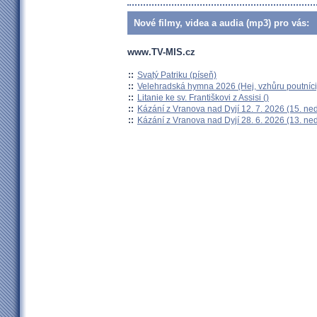
Nové filmy, videa a audia (mp3) pro vás:
www.TV-MIS.cz
::
Svatý Patriku (píseň)
::
Velehradská hymna 2026 (Hej, vzhůru poutníci
::
Litanie ke sv. Františkovi z Assisi ()
::
Kázání z Vranova nad Dyjí 12. 7. 2026 (15. ne
::
Kázání z Vranova nad Dyjí 28. 6. 2026 (13. ne