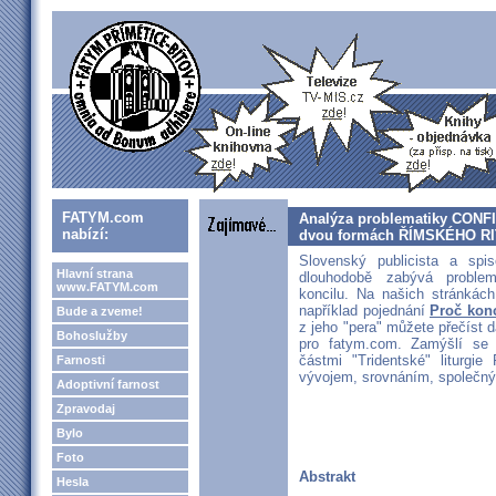
FATYM.com
Analýza problematiky CON
nabízí:
dvou formách ŘÍMSKÉHO RI
Slovenský publicista a spi
Hlavní strana
dlouhodobě zabývá problem
www.FATYM.com
koncilu. Na našich stránkách
například pojednání
Proč konc
Bude a zveme!
z jeho "pera" můžete přečíst da
Bohoslužby
pro fatym.com. Zamýšlí se 
částmi "Tridentské" liturgie
Farnosti
vývojem, srovnáním, společnými
Adoptivní farnost
Zpravodaj
Bylo
Foto
Abstrakt
Hesla