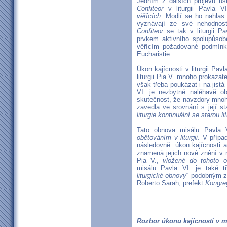
Jedním z dalších projevů úsil
Confiteor
v liturgii Pavla V
věřících
. Modlí se ho nahlas 
vyznávají ze své nehodnos
Confiteor
se tak v liturgii Pa
prvkem aktivního spolupůsoben
věřícím požadované podmínky a
Eucharistie.
Úkon kajícnosti v liturgii Pa
liturgii Pia V. mnoho prokazat
však třeba poukázat i na jistá
VI. je nezbytné naléhavě ob
skutečnost, že navzdory mnoh
zavedla ve srovnání s její st
liturgie kontinuální se starou l
Tato obnova misálu Pavla 
obětováním v liturgii
. V přípa
následovně: úkon kajícnosti a 
znamená jejich nové znění v m
Pia V.,
vložené do tohoto 
misálu Pavla VI. je také t
liturgické obnovy
“ podobným zp
Roberto Sarah, prefekt
Kongre
Rozbor úkonu kajícnosti v m