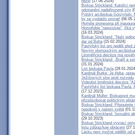
nežijí
(17.06.2024)
Biskup Strickland: Katolíci ne
odstranění nadpřirozené víry
(0
Polský arcibiskup Górzyński: 
by se vyplatilo umírat!
(06.05.
Homilie pronesena při inaugur
Homofobie "neexistuje", říká 
(16.03.2024)
Biskup Strickland: "Naší jedin
dar od Boha
(15.02.2024)
Pastýřský list pro neděli pře
Novým olomouckým arcibiskup
Litoměřická diecéze má novéh
Biskup Strickland: „Bratři a se
(31.01.2024)
List biskupa Pavla
(28.01.2024
Kardinál Burke: Je třeba „opr
Ježíšových slov proti rozvodu
Videolist brněnské diecéze "
Pastýřský list biskupa Pav
(17.12.2023)
Kardinál Müller: Biskupové mus
přizpůsobovat politickým elitá
Biskup Strickland: Připoutejte
nepokojů v našem světě
(01.1
Biskup Strickland: Sexuální ak
(29.10.2023)
Biskup Strickland vyvrací omyl
listu zdůrazňuje obrácení
(27.1
Lásku není možné oddělit od p