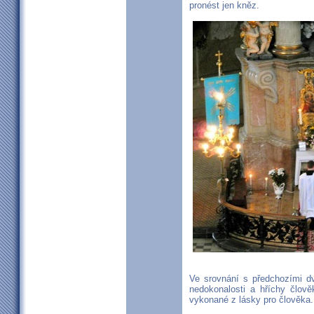
pronést jen kněz.
Ve srovnání s předchozími dv
nedokonalosti a hříchy člově
vykonané z lásky pro člověka.