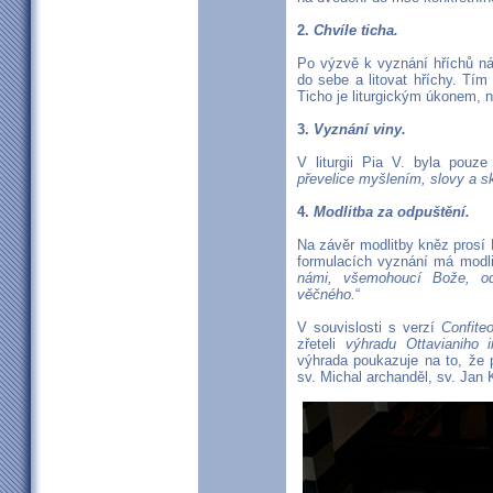
2.
Chvíle ticha.
Po výzvě k vyznání hříchů nás
do sebe a litovat hříchy. Tí
Ticho je liturgickým úkonem, n
3.
Vyznání viny.
V liturgii Pia V. byla pouz
převelice myšlením, slovy a sk
4.
Modlitba za odpuštění.
Na závěr modlitby kněz prosí 
formulacích vyznání má modli
námi, všemohoucí Bože, o
věčného.
“
V souvislosti s verzí
Confiteo
zřeteli
výhradu Ottavianiho i
výhrada poukazuje na to, že 
sv. Michal archanděl, sv. Jan K