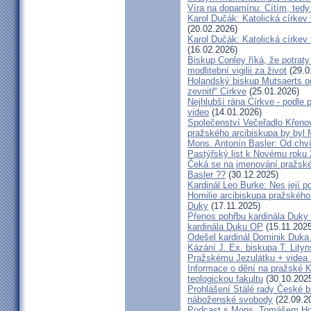
Víra na dopamínu: Cítím, ted
Karol Dučák: Katolická církev v
(20.02.2026)
Karol Dučák: Katolická církev v
(16.02.2026)
Biskup Conley říká, že potrat
modlitební vigilii za život
(29.0
Holandský biskup Mutsaerts ods
zevnitř“ Církve
(25.01.2026)
Nejhlubší rána Církve - podle
video
(14.01.2026)
Společenství Večeřadlo Křeno
pražského arcibiskupa by byl 
Mons. Antonín Basler: Od chvíl
Pastýřský list k Novému roku
Čeká se na jmenování pražské
Basler ??
(30.12.2025)
Kardinál Leo Burke: Nes její p
Homilie arcibiskupa pražského
Duky
(17.11.2025)
Přenos pohřbu kardinála Duky
kardinála Duku OP
(15.11.2025
Odešel kardinál Dominik Duka 
Kázání J. Ex. biskupa T. Lity
Pražskému Jezulátku + videa 
Informace o dění na pražské Ka
teologickou fakultu
(30.10.202
Prohlášení Stálé rady České b
náboženské svobody
(22.09.2
Podcast s Mons. Tomášem Ho