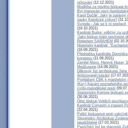
očkování
(12.12.2021)
Modlitba za nového biskupa b
Byl jmenován nový Apoštolský 
Karol Dučák: Jaký je správný 
nauky Katolické církve?
(31.10
Synoda - Jak se k ní postavit, 
(19.10.2021)
Kardinál Burke: vděčný za uzd
'Jako biskup mám povinnost dů
Robertem SARAHEM
(02.10.2
Nigerijský kardinál: "Eucharis
(18.09.2021)
Přednáška kardinála Dominika
kongresu
(11.09.2021)
Zemřel Mons. Henryk Hoser, SA
Medžugorje
(14.08.2021)
Děkovný list arcibiskupa Ján
(kritizované) kázání
(17.07.202
Prohlášení ČBK k manželství 
(Ke+) Kázání poznaňského arc
cyrilo-metodějské pouti
(09.07
Stanovisko Komise biskupů zem
(30.06.2021)
Otec biskup Vojtěch povzbuzu
Kardinál Comastri o zrazení 
(22.04.2021)
Polští biskupové proti vakcíně
Slovensko: Arcibiskup Zvolens
neudržitelné
(27.03.2021)
Pastýřský list ke slavnosti Z