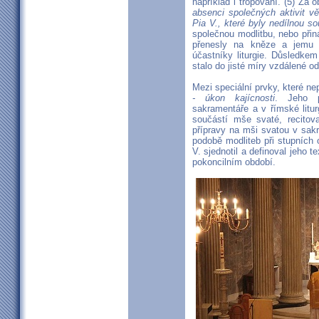
například i tropování. (5) Za 
absenci společných aktivit věř
Pia V., které byly nedílnou so
společnou modlitbu, nebo přin
přenesly na kněze a jemu př
účastníky liturgie. Důsledkem 
stalo do jisté míry vzdálené od
Mezi speciální prvky, které nepa
- úkon kajícnosti
. Jeho p
sakramentáře a v římské liturg
součástí mše svaté, recitov
přípravy na mši svatou v sakri
podobě modliteb při stupních 
V. sjednotil a definoval jeho t
pokoncilním období.