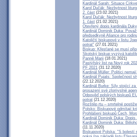
Kardinál Sarah: Situace Církve
Karol Dučák: Nezbytnost litur
2. část
(23.02.2021)
Karol Dučák: Nezbytnost litur
1. část
(21.02.2021)
Otevřený dopis kardinála Duky
Kardinál Dominik Duka: Považu
předsedkyně Aliance pro rodin
Katoličtí biskupové v listu Jo
potrat"
(27.01.2021)
Biskup: Křesťané se musí přip
Skotský biskup vyzývá katolík
Panně Marii
(18.01.2021)
Pastýřský list na Nový rok 20
PF 2021
(31.12.2020)
Kardinál Müller: Politici nema
Kardinál Pujats: Společnost st
(22.12.2020)
Kardinál Burke: Síly stojící 
prosazení své zlomyslné agend
Odpověď polských biskupů EU p
potrat
(21.12.2020)
Rozštěp rtu – smrtelné postiž
Polsko: Biskupové odmítají kr
Prohlášení biskupů Čech, Mor
Kardinál Dominik Duka: Dopis
Kardinál Dominik Duka: Běloh
(11.11.2020)
Biskupové Polska: "S bolestí 
pokoj (na základě listu Efesa