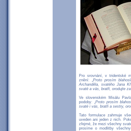
Pro srovnání, v tridentské
znění: „
Proto prosím blahos
Archanděla, svatého Jana Křt
svaté a vás, bratři, orodujte
Ve slovenském Misálu Pavla
podoby: „
Proto prosím blaho
svaté i vás, bratři a sestry, 
Tato formulace zahrnuje vš
uveden ani jeden z nich. Pok
zřejmé, že mezi všechny svaté 
prosíme o modlitby všechny