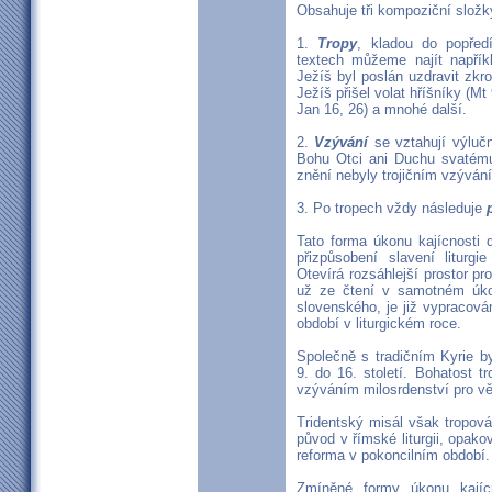
Obsahuje tři kompoziční složk
1.
Tropy
, kladou do popředí
textech můžeme najít napříkl
Ježíš byl poslán uzdravit zkro
Ježíš přišel volat hříšníky (Mt
Jan 16, 26) a mnohé další.
2.
Vzývání
se vztahují výluč
Bohu Otci ani Duchu svatému
znění nebyly trojičním vzýván
3. Po tropech vždy následuje
Tato forma úkonu kajícnosti d
přizpůsobení slavení liturgi
Otevírá rozsáhlejší prostor pr
už ze čtení v samotném úkon
slovenského, je již vypracován
období v liturgickém roce.
Společně s tradičním Kyrie b
9. do 16. století. Bohatost t
vzýváním milosrdenství pro věř
Tridentský misál však tropování
původ v římské liturgii, opakov
reforma v pokoncilním období.
Zmíněné formy úkonu kajícn