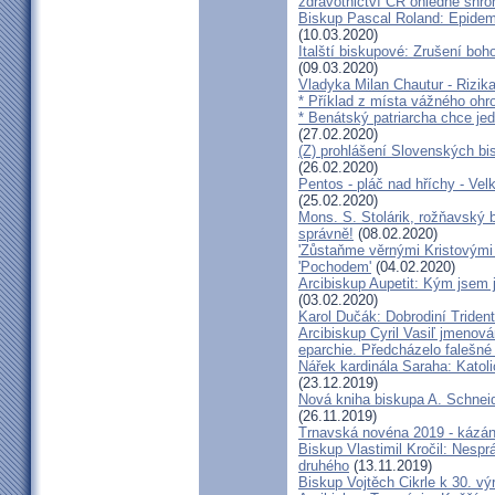
zdravotnictví ČR ohledně shr
Biskup Pascal Roland: Epidem
(10.03.2020)
Italští biskupové: Zrušení boh
(09.03.2020)
Vladyka Milan Chautur - Rizika
* Příklad z místa vážného o
* Benátský patriarcha chce je
(27.02.2020)
(Z) prohlášení Slovenských b
(26.02.2020)
Pentos - pláč nad hříchy - Ve
(25.02.2020)
Mons. S. Stolárik, rožňavský
správně!
(08.02.2020)
'Zůstaňme věrnými Kristovými 
'Pochodem'
(04.02.2020)
Arcibiskup Aupetit: Kým jsem 
(03.02.2020)
Karol Dučák: Dobrodiní Triden
Arcibiskup Cyril Vasiľ jmenov
eparchie. Předcházelo falešné
Nářek kardinála Saraha: Katoli
(23.12.2019)
Nová kniha biskupa A. Schneid
(26.11.2019)
Trnavská novéna 2019 - kázá
Biskup Vlastimil Kročil: Nesp
druhého
(13.11.2019)
Biskup Vojtěch Cikrle k 30. v