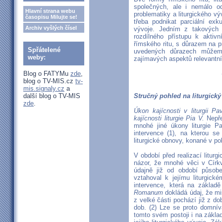
společných, ale i nemálo o
Hlavní strana webu
problematiky a liturgického vý
časopisu Milujte se!
třeba podnikat parciální exk
Archiv vyšlých čísel
vývoje. Jedním z takových 
rozdílného přístupu k aktivn
římského ritu, s důrazem na p
Spřátelené
uvedených důrazech můžeme
weby:
zajímavých aspektů relevantníc
Blog o FATYMu
zde
,
blog o TV-MIS.cz
tv-
mis.signaly.cz
a
další blog o TV-MIS
Stručný pohled na liturgický
zde
.
Úkon kajícnosti v liturgii Pa
kajícnosti liturgie Pia V.
Nepře
mnohé jiné úkony liturgie Pa
intervence (1), na kterou se 
liturgické obnovy, konané v p
V období před realizací litur
názor, že mnohé věci v Církv
údajně již od období působe
vztahoval k jejímu liturgické
intervence, která na základ
Romanum
dokládá údaj, že mi
z velké části pochází již z d
dob. (2) Lze se proto domnív
tomto svém postoji i na zákla