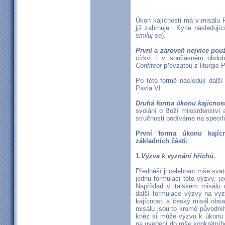
Úkon kajícnosti má v misálu P
již zahrnuje i Kyrie následuj
smiluj se
).
První a zároveň nejvíce pou
církvi i v současném obdob
Confiteor
převzatou z liturgie P
Po této formě následují dalš
Pavla VI.
Druhá forma úkonu kajícnost
svolání o Boží milosrdenství
stručnosti podíváme na specif
První forma úkonu kajícn
základních částí:
1.
Výzva k vyznání hříchů.
Přednáší ji celebrant mše sva
jednu formulaci této výzvy, je
Například v italském misálu
další formulace výzvy na vy
kajícnosti a český misál obsa
misálu jsou to kromě původního
kněz si může výzvu k úkonu k
na uvedení do mše konkrétního