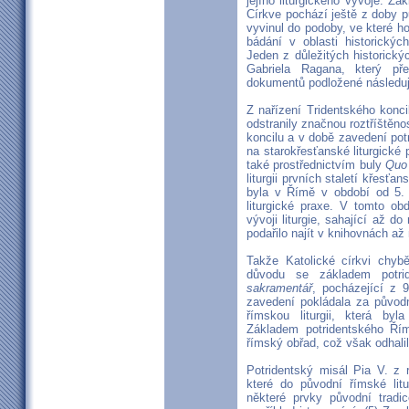
jejího liturgického vývoje. Zá
Církve pochází ještě z doby 
vyvinul do podoby, ve které ho
bádání v oblasti historický
Jeden z důležitých historick
Gabriela Ragana, který pře
dokumentů podložené následuj
Z nařízení Tridentského koncil
odstranily značnou roztříštěno
koncilu a v době zavedení pot
na starokřesťanské liturgické 
také prostřednictvím buly
Quo
liturgii prvních staletí křesťan
byla v Římě v období od 5. a
liturgické praxe. V tomto o
vývoji liturgie, sahající až d
podařilo najít v knihovnách a
Takže Katolické církvi chybě
důvodu se základem potri
sakramentář
, pocházející z 9
zavedení pokládala za původn
římskou liturgii, která by
Základem potridentského Řím
římský obřad, což však odhalil
Potridentský misál Pia V. z 
které do původní římské litu
některé prvky původní tradic