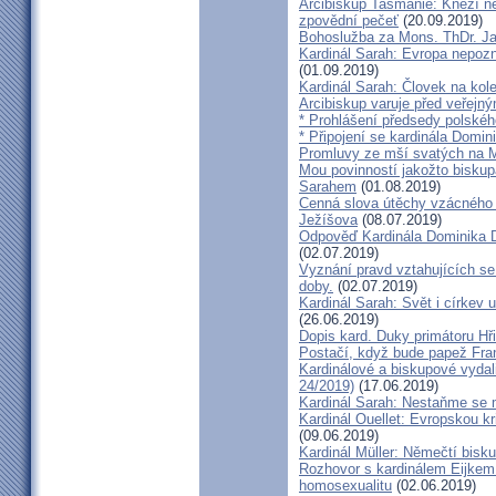
Arcibiskup Tasmánie: Kněží n
zpovědní pečeť
(20.09.2019)
Bohoslužba za Mons. ThDr. Ja
Kardinál Sarah: Evropa nepozn
(01.09.2019)
Kardinál Sarah: Človek na kol
Arcibiskup varuje před veřejn
* Prohlášení předsedy polskéh
* Připojení se kardinála Domi
Promluvy ze mší svatých na Ml
Mou povinností jakožto biskup
Sarahem
(01.08.2019)
Cenná slova útěchy vzácného 
Ježíšova
(08.07.2019)
Odpověď Kardinála Dominika D
(02.07.2019)
Vyznání pravd vztahujících se
doby.
(02.07.2019)
Kardinál Sarah: Svět i církev u
(26.06.2019)
Dopis kard. Duky primátoru Hř
Postačí, když bude papež Fran
Kardinálové a biskupové vydali 
24/2019)
(17.06.2019)
Kardinál Sarah: Nestaňme se m
Kardinál Ouellet: Evropskou k
(09.06.2019)
Kardinál Müller: Němečtí bisk
Rozhovor s kardinálem Eijkem:
homosexualitu
(02.06.2019)