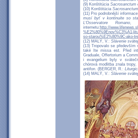
(9) Konštitúcia
Sacrosanctum 
(10) Konštitúcia
Sacrosanctum
(11) Pro podrobnější informac
musí byť v kontinuite so sta
L'Osservatore Romano
, 
internetu:
http://www.lifenews.s
%E2%80%9Enov%C3%A1-litur
so-starou%E2%80%9C-ako-tr
(12) MALÝ, V.:
Slávenie sväte
(13) Tropovalo se především 
také Ite missa est. Před int
Graduale, Offertorium a Commu
i evangelium byly v sváteč
chórová modlitba znala tropy,
antifon. (BERGER, R.:
Liturgi
(14) MALÝ, V.:
Slávenie sväte