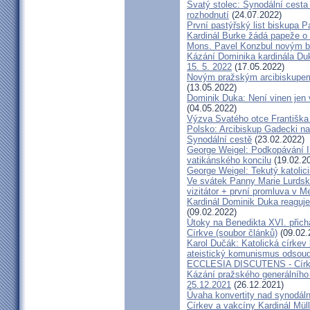
Svatý stolec: Synodální cesta
rozhodnutí
(24.07.2022)
První pastýřský list biskupa P
Kardinál Burke žádá papeže o
Mons. Pavel Konzbul novým b
Kázání Dominika kardinála Duky
15. 5. 2022
(17.05.2022)
Novým pražským arcibiskupem
(13.05.2022)
Dominik Duka: Není vinen jen vo
(04.05.2022)
Výzva Svatého otce Františka
Polsko: Arcibiskup Gadecki na
Synodální cestě
(23.02.2022)
George Weigel: Podkopávání II
vatikánského koncilu
(19.02.2
George Weigel: Tekutý katoli
Ve svátek Panny Marie Lurdské
vizitátor + první promluva v M
Kardinál Dominik Duka reaguje
(09.02.2022)
Útoky na Benedikta XVI. přichá
Církve (soubor článků)
(09.02.
Karol Dučák: Katolická círke
ateistický komunismus odsoud
ECCLESIA DISCUTENS - Církev
Kázání pražského generálního 
25.12.2021
(26.12.2021)
Úvaha konvertity nad synodáln
Církev a vakcíny Kardinál Müll