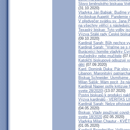
Slovo brněnského biskupa Vojt
(31.10.2020)
Vladyka Ján Babjak: Buďme vy
Arcibiskup Aupetit: Pandemie s
V předvečer svátku sv. Jana Pa
na všechny věřící s následují
Texaský biskup: Tyto volby jso
Výzva Stálé rady České bisku
(09.10.2020)
Kardinál Sarah: Bůh nechce vy
Kardinál Sarah: "Vraťme se s r
Burácející homilie vladyky Cyri
mučedníky nebo mučitele
(07.
Katoličtí biskupové odsuzují v
dětí
(07.09.2020)
Kard. Dominik Duka: Pár slov 
Libanon: Maronitský patriarch
Biskup Schneider: Usmiřujme J
Milan Šášik: Mám pocit, že n
Kardinál Napier ostře kritizuje
svete 28/2020)
(13.07.2020)
Postoj biskupů k produkci nakl
Výzva kardinálů - VERITAS L
Kardinál Sarah: Nelze přistoup
(04.05.2020)
Biskup: Vlády používají covid-
svete 18/2020
(02.05.2020)
Vladyka Milan Chautur - KVĚT
(01.05.2020)
Kardinál Brandmüller: Velikon