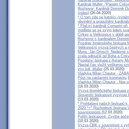
Kardinál Müller: "Pánem Církve
Rozhovor: Kardinál Dominik 
(video)
(26.04.2020)
* O tom zda se katolíci (zvláš
obvinění a propuštění kardinál
* Plačící kardinál Comastri při
modlete se se svým lidem sva
Církev a Velikonoce v době p
Rozhovor s kardinálem Domin
Pozdrav brněnského biskupa M
Velikonoční výzva českých a
Mons. Ján Orosch: Nedejme se 
zcela odloučili od Boha a Církv
Poselství biskupa z Astany M
'Nastal čas vložit veškerou sv
víry kdl. Müller
(25.03.2020)
Vladyka Milan Chautur - ZÁ
Půst na zastavení koronaviru
(
Vladyka Milan Chautur - Noe p
(16.03.2020)
Výzva litoměřického biskupa z
Slovenští biskupové vyzývají 
(13.03.2020)
* Prohlášení našich biskupů k
2020 *+* Rozhodnutí biskupa V
souvisloslosti
(12.03.2020)
Polští biskupové: Zvyšte poče
(10.03.2020)
Výzva ČBK v souvislosti s vy