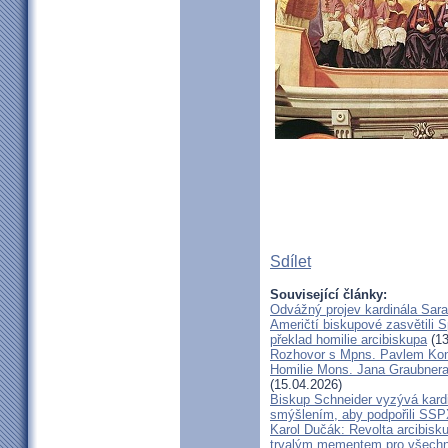
Sdílet
Související články:
Odvážný projev kardinála Sar
Američtí biskupové zasvětili 
překlad homilie arcibiskupa
(13
Rozhovor s Mpns. Pavlem Ko
Homilie Mons. Jana Graubnera 
(15.04.2026)
Biskup Schneider vyzývá kardi
smýšlením, aby podpořili SS
Karol Dučák: Revolta arcibisk
trvalým mementem pro všechny