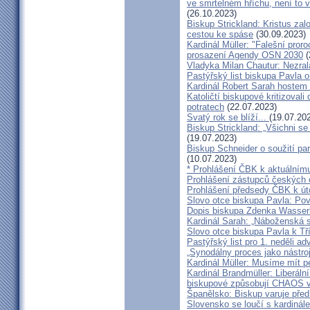
ve smrtelném hříchu, není to 
(26.10.2023)
Biskup Strickland: Kristus zalo
cestou ke spáse
(30.09.2023)
Kardinál Müller: "Falešní pror
prosazení Agendy OSN 2030
(
Vladyka Milan Chautur: Nezra
Pastýřský list biskupa Pavla o
Kardinál Robert Sarah hostem 
Katoličtí biskupové kritizovali
potratech
(22.07.2023)
Svatý rok se blíží...
(19.07.20
Biskup Strickland: „Všichni se
(19.07.2023)
Biskup Schneider o soužití p
(10.07.2023)
* Prohlášení ČBK k aktuálnímu
Prohlášení zástupců českých c
Prohlášení předsedy ČBK k út
Slovo otce biskupa Pavla: Pov
Dopis biskupa Zdenka Wasserb
Kardinál Sarah: „Náboženská 
Slovo otce biskupa Pavla k Tří
Pastýřský list pro 1. neděli ad
„Synodálny proces jako nástro
Kardinál Müller: Musíme mít p
Kardinál Brandmüller: Liberální
biskupové způsobují CHAOS v 
Španělsko: Biskup varuje před
Slovensko se loučí s kardin