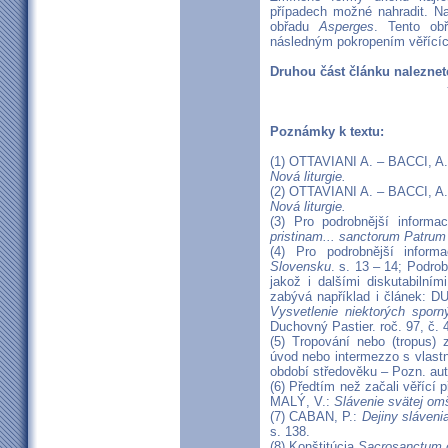
případech možné nahradit. Na
obřadu
Asperges
. Tento ob
následným pokropením věřícíc
Druhou část článku nalezne
Poznámky k textu:
(1) OTTAVIANI A. – BACCI, A
Nová liturgie.
(2) OTTAVIANI A. – BACCI, A
Nová liturgie.
(3) Pro podrobnější inform
pristinam... sanctorum Patrum 
(4) Pro podrobnější info
Slovensku
. s. 13 – 14; Podro
jakož i dalšími diskutabilní
zabývá například i článek: 
Vysvetlenie niektorých spor
Duchovný Pastier. roč. 97, č.
(5) Tropování nebo (tropus
úvod nebo intermezzo s vlastní
období středověku – Pozn. aut
(6) Předtím než začali věřící 
MALÝ, V.:
Slávenie svätej om
(7) CABAN, P.:
Dejiny sláveni
s. 138.
(8) Konštitúcia
Sacrosanctum 