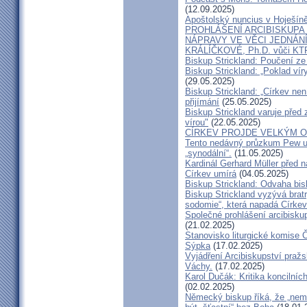
(12.09.2025)
Apoštolský nuncius v Hoješín
PROHLÁŠENÍ ARCIBISKUPA
NÁPRAVY VE VĚCI JEDNÁNÍ
KRÁLÍČKOVÉ, Ph.D. vůči KT
Biskup Strickland: Poučení 
Biskup Strickland: „Poklad ví
(29.05.2025)
Biskup Strickland: „Církev nen
přijímání
(25.05.2025)
Biskup Strickland varuje před 
vírou"
(22.05.2025)
CÍRKEV PROJDE VELKÝM O
Tento nedávný průzkum Pew uk
„synodální“.
(11.05.2025)
Kardinál Gerhard Müller před 
Církev umírá
(04.05.2025)
Biskup Strickland: Odvaha bi
Biskup Strickland vyzývá bratry
sodomie“, která napadá Církev
Společné prohlášení arcibisk
(21.02.2025)
Stanovisko liturgické komise
Sýpka
(17.02.2025)
Vyjádření Arcibiskupství pra
Váchy.
(17.02.2025)
Karol Dučák: Kritika koncilníc
(02.02.2025)
Německý biskup říká, že „nem