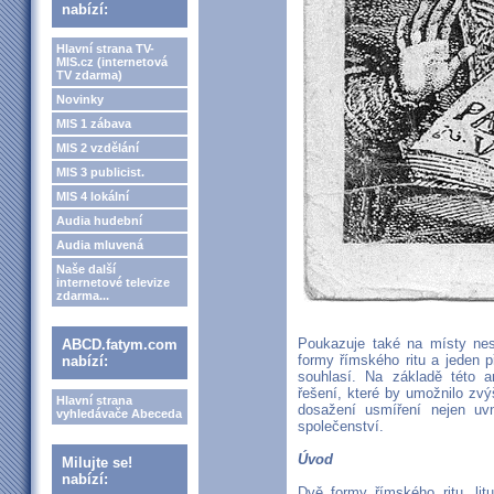
nabízí:
Hlavní strana TV-
MIS.cz (internetová
TV zdarma)
Novinky
MIS 1 zábava
MIS 2 vzdělání
MIS 3 publicist.
MIS 4 lokální
Audia hudební
Audia mluvená
Naše další
internetové televize
zdarma...
Poukazuje také na místy nes
ABCD.fatym.com
formy římského ritu a jeden 
nabízí:
souhlasí. Na základě této a
řešení, které by umožnilo zvýš
Hlavní strana
dosažení usmíření nejen uvn
vyhledávače Abeceda
společenství.
Úvod
Milujte se!
nabízí:
Dvě formy římského ritu, lit