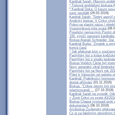
Kardinál Sarah: Hlavním probl
* Tiskové prohlášení biskupa K
* Kardinál Duka: O kauze sexu
jsem nevěděl
(29.03.2019)
Kardnál Sarah: "Dobrý pastýř p
Anglický biskup: V Církvi chybí
Právo na vlastní názor / objek
Vzpomínková mše svatá
(08.0
Poselství nemocným Postní d
100. výročí narození kardinála
Biskup Atanáš Schneider: Dar
Kardinál Burke: 'Zmatek a omy
konce časů
* Jak překonat krizi v současn
Pastýřský list o kráse kněžsk
Pastýřský list o studiu teologi
Biskup Vojtěch Cikrle byl jmen
Nový generální vikář brněnské
Pastýřský list na Nový rok 20
Přání k Vánocům od našeho ot
Kardinál: Praktikující homosex
dostat přijímání
(01.11.2018)
Biskup: "Církev nesmí mít str
islamizovaná! ...
(27.10.2018)
Kardinál Sarah na synodě: Odvá
+ Život Cirkvi vo svete 43/201
Biskup Chaput vystoupil proti
dokumentech
(06.10.2018)
Arcibiskup Zvolenský překvapil
Co je za falešným obviněním 