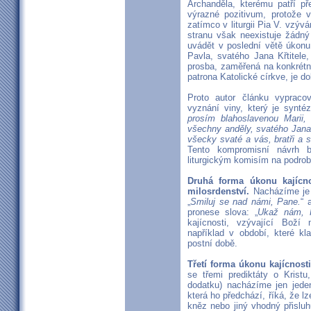
Archanděla, kterému patří p
výrazné pozitivum, protože v
zatímco v liturgii Pia V. vzý
stranu však neexistuje žádný 
uvádět v poslední větě úkonu 
Pavla, svatého Jana Křtitele
prosba, zaměřená na konkrétn
patrona Katolické církve, je 
Proto autor článku vypraco
vyznání viny, který je synté
prosím blahoslavenou Marii
všechny anděly, svatého Jana K
všecky svaté a vás, bratři a 
Tento kompromisní návrh b
liturgickým komisím na podro
Druhá forma úkonu kajícno
milosrdenství.
Nacházíme je 
„
Smiluj se nad námi, Pane.
“ 
pronese slova: „
Ukaž nám, P
kajícnosti, vzývající Boží 
například v období, které kl
postní době.
Třetí forma úkonu kajícnost
se třemi prediktáty o Kristu
dodatku) nacházíme jen jeden 
která ho předchází, říká, že l
kněz nebo jiný vhodný přislu