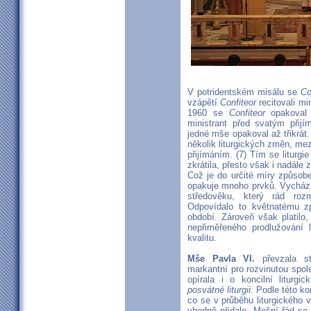
V potridentském misálu se
Co
vzápětí
Confiteor
recitovali mi
1960 se
Confiteor
opakoval 
ministrant před svatým přijí
jedné mše opakoval až třikrát
několik liturgických změn, me
přijímáním. (7) Tím se liturgi
zkrátila, přesto však i nadál
Což je do určité míry způsobe
opakuje mnoho prvků. Vychází 
středověku, který rád ro
Odpovídalo to květnatému zp
období. Zároveň však platilo
nepřiměřeného prodlužování l
kvalitu.
Mše Pavla VI.
převzala str
markantní pro rozvinutou spole
opírala i o koncilní liturgi
posvátné liturgii
. Podle této k
co se v průběhu liturgického v
vhodně přidalo. Mešní řád se 