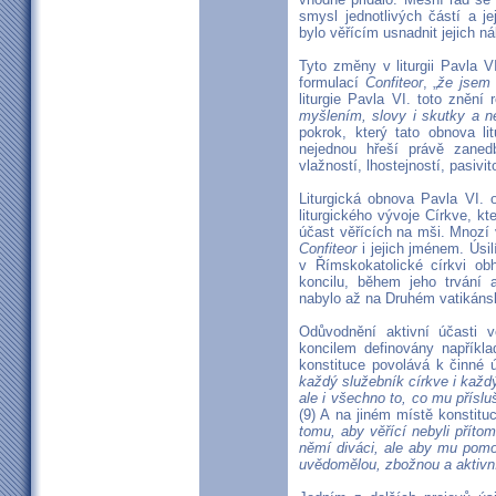
smysl jednotlivých částí a j
bylo věřícím usnadnit jejich ná
Tyto změny v liturgii Pavla V
formulací
Confiteor
, „
že jsem 
liturgie Pavla VI. toto znění
myšlením, slovy i skutky a 
pokrok, který tato obnova li
nejednou hřeší právě zaned
vlažností, lhostejností, pasivi
Liturgická obnova Pavla VI. o
liturgického vývoje Církve, kt
účast věřících na mši. Mnozí v
Confiteor
i jejich jménem. Úsilí
v Římskokatolické církvi ob
koncilu, během jeho trvání
nabylo až na Druhém vatikáns
Odůvodnění aktivní účasti v
koncilem definovány napříkla
konstituce povolává k činné úč
každý služebník církve i každ
ale i všechno to, co mu příslu
(9) A na jiném místě konstitu
tomu, aby věřící nebyli přítom
němí diváci, ale aby mu pomo
uvědomělou, zbožnou a aktivn