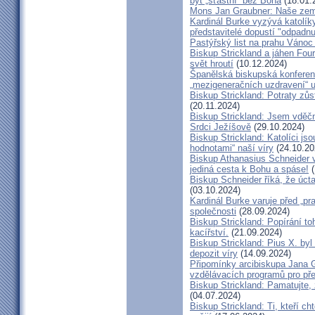
být „šťastní“ bez Boha
(18.01.
Mons Jan Graubner: Naše ze
Kardinál Burke vyzývá katolíky,
představitelé dopustí "odpadnu
Pastýřský list na prahu Vánoc
Biskup Strickland a jáhen Four
svět hroutí
(10.12.2024)
Španělská biskupská konferenc
„mezigeneračních uzdravení“ u
Biskup Strickland: Potraty zů
(20.11.2024)
Biskup Strickland: Jsem vděčn
Srdci Ježíšově
(29.10.2024)
Biskup Strickland: Katolíci jso
hodnotami“ naší víry
(24.10.20
Biskup Athanasius Schneider vy
jediná cesta k Bohu a spáse!
(
Biskup Schneider říká, že úct
(03.10.2024)
Kardinál Burke varuje před „pr
společnosti
(28.09.2024)
Biskup Strickland: Popírání to
kacířství.
(21.09.2024)
Biskup Strickland: Pius X. by
depozit víry
(14.09.2024)
Připomínky arcibiskupa Jana 
vzdělávacích programů pro pře
Biskup Strickland: Pamatujte,
(04.07.2024)
Biskup Strickland: Ti, kteří ch