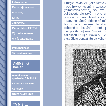
Lidové misie
Liturgie Pavla VI., jako
forma o
i pod frekventovaným označen
Mapa zajímavostí
(mimořádná forma), jsou dvě 
Marianky
odlišností, ale také mnoho s
působící v dané oblasti stál
Knihy
strany zastánců tridentské mše
Zajímavé...
této situace můžeme hledat vč
odborného bádání, které p
Mimo oblast FATYMu
liturgického vývoje římské c
Výzdoba kostelů
odlišnosti liturgie Pavla VI. 
vysvětluje genezi liturgického 
O nás a kontakty
Personalizace
15 nejčtenějších
AMIMS.net
nabízí:
Hlavní strana
apoštolát A.M.I.M.S.
Knihovna on-line
Comicsy
Objednávky knih
TV-MIS.cz