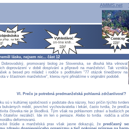
AMIMS.net
eměl lásku, nejsem nic... část 12
Dobrovodský, promovaný biolog ze Slovenska, se dlouhá léta věnoval
ich doprovázení v době dospívání a přípravě na manželství. Tak vznikla
ášek a besed pro mládež i rodiče s podtitulem "77 otázok tínedžerov na
ota v šťastnom manželstve", kterou nyní přinášíme v originální podobě.
VI. Prečo je potrebná predmanželská pohlavná zdržanlivosť?
ku sú v kultúrnej spoločnosti v podstate dva názory, hoci príčin týchto tvrdení 
 a bulvárnych médií, povrchní vychovávatelia i lekári, často tvrdia, že pre
tivita človeka nie je škodlivá. Tým však na pohlavnom zdraví a budúcich 
h čitateľov nezáleží. Ide im len o peniaze. Alebo to tvrdia rodičia a učite
morálku deformovanú.
cké štúdie a manželská prax však jasne dokazujú, že
predčasný se
mu zdraviu dospievajúceho organizmu a tiež pokojnej príprave na harm