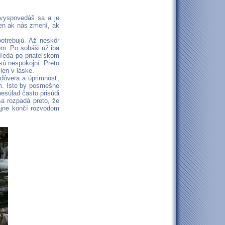
, vyspovedáš sa a je
len ak nás zmení, ak
otrebujú. Až neskôr
om. Po sobáši už iba
 Teda po priateľskom
sú nespokojní. Preto
len v láske.
dôvera a úprimnosť,
ím. Iste by posmešne
nesúlad často prisúdi
a rozpadá preto, že
ajne končí rozvodom