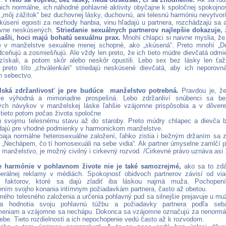
nich normálne, ich náhodné pohlavné aktivity obyčajne k spoločnej spokojno
e „môj zážitok“ bez duchovnej lásky, duchovnú, ani telesnú harmóniu nevytvor
skúsení egoisti za nezhody hanbia, vinu hľadajú u partnera, rozchádzajú sa 
lavne neskúsených.
Striedanie sexuálnych partnerov najlepšie dokazuje,
ašli, hoci majú bohatú sexuálnu prax.
Mnohí chlapci si naivne myslia, že
e v manželstve sexuálne menej schopné, ako „skúsená“. Preto mnohí „Do
ceňujú a zosmiešňujú. Ale vždy len preto, že ich tieto múdre dievčatá odmiet
získali, a potom skôr alebo neskôr opustili. Lebo sex bez lásky len ťa
 preto títo „chválenkári“ striedajú neskúsené dievčatá, aby ich neporovn
ch sebectvo.
ská zdržanlivosť je pre budúce manželstvo potrebná.
Pravdou je, ž
je výhodná a mimoriadne prospešná. Lebo zdržanliví snúbenci sa b
ých návykov v manželskej láske ľahšie vzájomne prispôsobia a v dôvere
 tieto potom počas života spoločne
ú svojmu telesnému stavu až do staroby. Preto múdry chlapec a dievča b
dajú pre vhodné podmienky v harmonickom manželstve.
baja normálne heterosexuálne založení, ľahko zistia i bežným držaním sa 
„Nechápem, čo tí homosexuáli na sebe vidia“. Ak partner úmyselne zamlčí 
 manželstvo, je možný civilný i cirkevný rozvod. /Cirkevné právo uznáva asi
e harmónie v pohlavnom živote nie je také samozrejmé,
ako sa to zdá
iberálnej reklamy v médiách. Spokojnosť obidvoch partnerov závisí od vi
h faktorov, ktoré sa dajú zladiť iba láskou najmä muža. Pochopen
ením svojho konania intímnym požiadavkám partnera, často až obetou.
mého telesného založenia a určenia pohlavný pud sa silnejšie prejavuje u mu
a hodnotia svoju pohlavnú túžbu a požiadavky partnera podľa seba
meniam a vzájomne sa nechápu. Dokonca sa vzájomne označujú za nenormá
sebe. Tieto rozdielnosti a ich nepochopenie vedú často až k rozvodom.