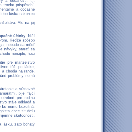
 a oddanosti, t.j.
 trocha prispôsobí.
omentálne a dočasne
 lebo láska nakoniec
želstva. Ale na jej
opačné účinky
. Ničí
nerom. Keďže spôsob
ga, nebude sa môcť
e návyky, starať sa
zhodu nenájdu, hoci
utie pre manželstvo
tívne túži po láske,
, a chodia na rande.
ločné problémy nemá
tretanie a sústavné
marátmi, pije, fajčí
otrebné pre rodinu
stvo stále odkladá a
je ku nemu bezcitná.
goista chce situáciu
ríjemné skutočnosti,
a lásku, zato bohatý