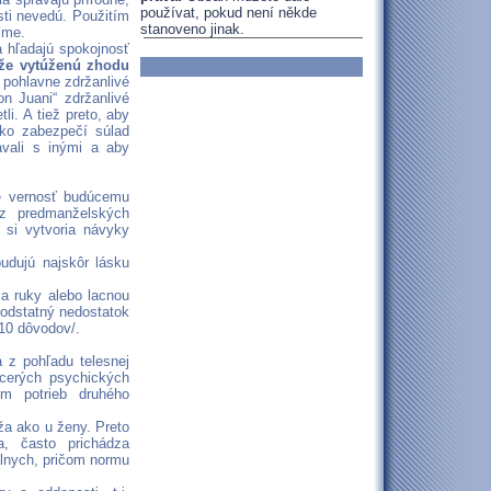
používat, pokud není někde
sti nevedú. Použitím
stanoveno jinak.
íme.
a hľadajú spokojnosť
 že vytúženú zhodu
 pohlavne zdržanlivé
n Juani“ zdržanlivé
li. A tiež preto, aby
žko zabezpečí súlad
ávali s inými a aby
e vernosť budúcemu
ez predmanželských
 si vytvoria návyky
udujú najskôr lásku
za ruky alebo lacnou
podstatný nedostatok
 10 dôvodov/.
 z pohľadu telesnej
acerých psychických
ím potrieb druhého
ža ako u ženy. Preto
, často prichádza
lnych, pričom normu