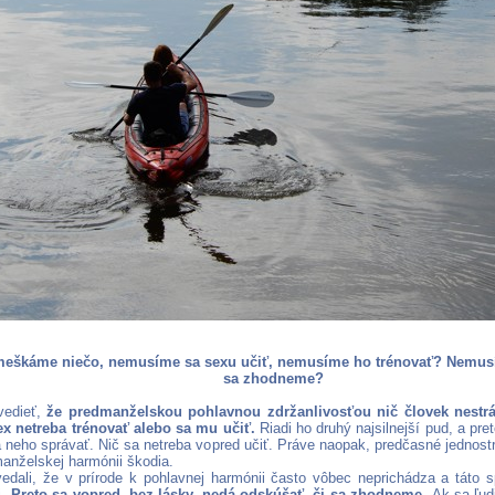
meškáme niečo, nemusíme sa sexu učiť, nemusíme ho trénovať? Nemusí
sa zhodneme?
 vedieť,
že predmanželskou pohlavnou zdržanlivosťou nič človek nestr
x netreba trénovať alebo sa mu učiť.
Riadi ho druhý najsilnejší pud, a pr
a neho správať. Nič sa netreba vopred učiť. Práve naopak, predčasné jednos
anželskej harmónii škodia.
dali, že v prírode k pohlavnej harmónii často vôbec neprichádza a táto s
i.
Preto sa vopred, bez lásky, nedá odskúšať, či sa zhodneme.
Ak sa ľud