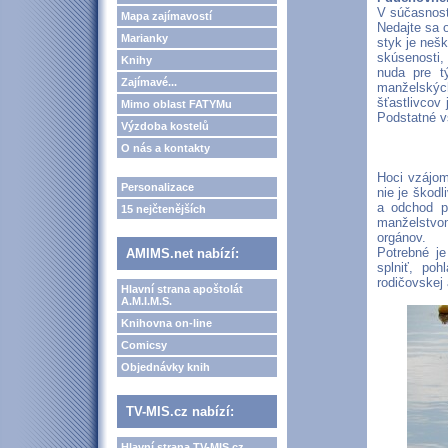
V súčasnost
Mapa zajímavostí
Nedajte sa 
Marianky
styk je nešk
skúsenosti,
Knihy
nuda pre t
Zajímavé...
manželskýc
šťastlivcov
Mimo oblast FATYMu
Podstatné vš
Výzdoba kostelů
O nás a kontakty
Hoci vzájom
Personalizace
nie je škodl
a odchod p
15 nejčtenějších
manželstvom
orgánov.
Potrebné je
AMIMS.net nabízí:
splniť, po
rodičovskej
Hlavní strana apoštolát
A.M.I.M.S.
Knihovna on-line
Comicsy
Objednávky knih
TV-MIS.cz nabízí:
Hlavní strana TV-MIS.cz