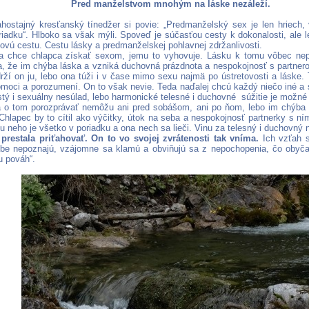
Pred manželstvom mnohým na láske nezáleží.
ahostajný kresťanský tínedžer si povie: „Predmanželský sex je len hriech
riadku“. Hlboko sa však mýli. Spoveď je súčasťou cesty k dokonalosti, ale 
ovú cestu. Cestu lásky a predmanželskej pohlavnej zdržanlivosti.
a chce chlapca získať sexom, jemu to vyhovuje. Lásku k tomu vôbec nep
a, že im chýba láska a vzniká duchovná prázdnota a nespokojnosť s partner
ží on ju, lebo ona túži i v čase mimo sexu najmä po ústretovosti a láske.
omoci a porozumení. On to však nevie. Teda naďalej chcú každý niečo iné a 
stý i sexuálny nesúlad, lebo harmonické telesné i duchovné súžitie je možné 
 o tom porozprávať nemôžu ani pred sobášom, ani po ňom, lebo im chýba 
 Chlapec by to cítil ako výčitky, útok na seba a nespokojnosť partnerky s n
u neho je všetko v poriadku a ona nech sa lieči. Vinu za telesný i duchovný 
 prestala priťahovať. On to vo svojej zvrátenosti tak vníma.
Ich vzťah s
be nepoznajú, vzájomne sa klamú a obviňujú sa z nepochopenia, čo obyč
u pováh“.