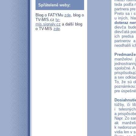
teda podľa 
Spřátelené weby:
partnera pr
Preto sa i 
Blog o FATYMu
zde
, blog o
u iných, h
TV-MIS.cz
tv-
doteraz nen
mis.signaly.cz
a další blog
dievča bud
o TV-MIS
zde
.
dievčatá pod
ich predsa 
partnerov a
neodhalili i
Predmanžel
manželovi 
jednostrann
spoločné. A
prispôsobuj
a sex odkla
To, že sú o
poznámkou: 
pre úspešné
Dosiahnuti
túžby, či l
i telesnýc
a prispôsob
Napr. Zo sa
ak manželi
k nedorozu
vidia len v 