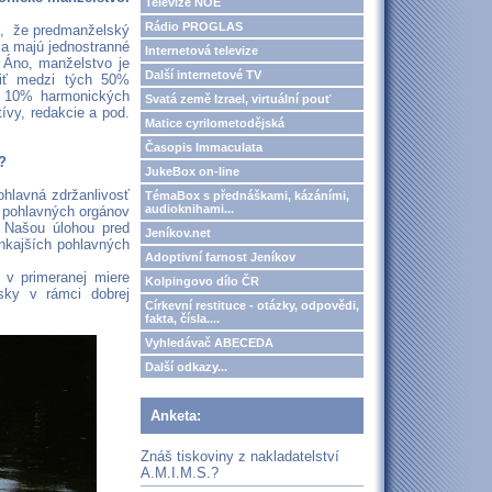
Televize NOE
Rádio PROGLAS
dí, že predmanželský
dia majú jednostranné
Internetová televize
 Áno, manželstvo je
Další internetové TV
riť medzi tých 50%
h 10% harmonických
Svatá země Izrael, virtuální pouť
ívy, redakcie a pod.
Matice cyrilometodějská
Časopis Immaculata
?
JukeBox on-line
ohlavná zdržanlivosť
TémaBox s přednáškami, kázáními,
audioknihami...
sť pohlavných orgánov
 Našou úlohou pred
Jeníkov.net
nkajších pohlavných
Adoptivní farnost Jeníkov
 v primeranej miere
Kolpingovo dílo ČR
ásky v rámci dobrej
Církevní restituce - otázky, odpovědi,
fakta, čísla....
Vyhledávač ABECEDA
Další odkazy...
Anketa:
Znáš tiskoviny z nakladatelství
A.M.I.M.S.?