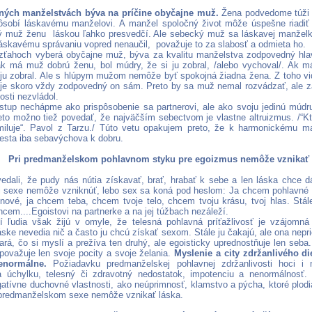
tných manželstvách býva na príčine obyčajne muž.
Žena podvedome túži p
pôsobí láskavému manželovi. A manžel spoločný život môže úspešne riadiť 
ý muž ženu láskou ľahko presvedčí. Ale sebecký muž sa láskavej manželke
láskavému správaniu vopred nenaučil, považuje to za slabosť a odmieta ho.
ťahoch vyberá obyčajne muž, býva za kvalitu manželstva zodpovedný hla
ak má muž dobrú ženu, bol múdry, že si ju zobral, /alebo vychoval/. Ak m
i ju zobral. Ale s hlúpym mužom nemôže byť spokojná žiadna žena. Z toho vi
je skoro vždy zodpovedný on sám. Preto by sa muž nemal rozvádzať, ale za
osti nezvládol.
stup nechápme ako prispôsobenie sa partnerovi, ale ako svoju jedinú múdr
eto možno tiež povedať, že najväčším sebectvom je vlastne altruizmus. /“Kt
luje“. Pavol z Tarzu./ Túto vetu opakujem preto, že k harmonickému ma
cesta iba sebavýchova k dobru.
Pri predmanželskom pohlavnom styku pre egoizmus nemôže vznikať 
dali, že pudy nás nútia získavať, brať, hrabať k sebe a len láska chce d
i sexe nemôže vzniknúť, lebo sex sa koná pod heslom: Ja chcem pohlavné 
 nové, ja chcem teba, chcem tvoje telo, chcem tvoju krásu, tvoj hlas. Stál
cem....Egoistovi na partnerke a na jej túžbach nezáleží.
 ľudia však žijú v omyle, že telesná pohlavná príťažlivosť je vzájomná
áske nevedia nič a často ju chcú získať sexom. Stále ju čakajú, ale ona nepr
ará, čo si myslí a prežíva ten druhý, ale egoisticky uprednostňuje len seba
považuje len svoje pocity a svoje želania.
Myslenie a city zdržanlivého d
enormálne.
Požiadavku predmanželskej pohlavnej zdržanlivosti hoci i 
 úchylku, telesný či zdravotný nedostatok, impotenciu a nenormálnosť.
gatívne duchovné vlastnosti, ako neúprimnosť, klamstvo a pýcha, ktoré plodi
 predmanželskom sexe nemôže vznikať láska.