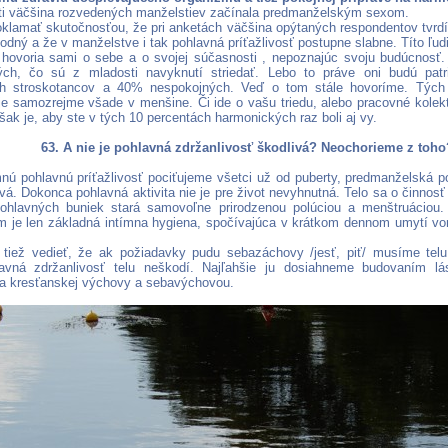
i väčšina rozvedených manželstiev začínala predmanželským sexom.
oklamať skutočnosťou, že pri anketách väčšina opýtaných respondentov tvr
odný a že v manželstve i tak pohlavná príťažlivosť postupne slabne. Títo ľu
 hovoria sami o sebe a o svojej súčasnosti , nepoznajúc svoju budúcnosť.
ých, čo sú z mladosti navyknutí striedať. Lebo to práve oni budú pat
h stroskotancov a 40% nespokojných. Veď o tom stále hovoríme. Týc
 je samozrejme všade v menšine. Či ide o vašu triedu, alebo pracovné kolekt
ak je, aby ste v tých 10 percentách harmonických raz boli aj vy.
63. A nie je pohlavná zdržanlivosť škodlivá? Neochorieme z toho
nú pohlavnú príťažlivosť pociťujeme všetci už od puberty, predmanželská p
ivá. Dokonca pohlavná aktivita nie je pre život nevyhnutná. Telo sa o činno
ohlavných buniek stará samovoľne prirodzenou polúciou a menštruáciou.
 je len základná intímna hygiena, spočívajúca v krátkom dennom umytí vo
 tiež vedieť, že ak požiadavky pudu sebazáchovy /jesť, piť/ musíme telu
hlavná zdržanlivosť telu neškodí. Najľahšie ju dosiahneme budovaním l
 a kresťanskej výchovy a sebavýchovou.