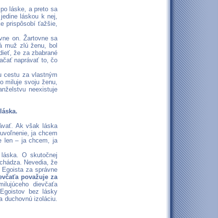
o láske, a preto sa
jedine láskou k nej,
 prispôsobí ťažšie,
vne on. Žartovne sa
á muž zlú ženu, bol
dieť, že za zbabrané
čať naprávať to, čo
u cestu za vlastným
o miluje svoju ženu,
nželstvu neexistuje
láska.
ávať. Ak však láska
uvoľnenie, ja chcem
e len – ja chcem, ja
 láska. O skutočnej
ichádza. Nevedia, že
. Egoista za správne
ievčaťa považuje za
milujúceho dievčaťa
 Egoistov bez lásky
a duchovnú izoláciu.