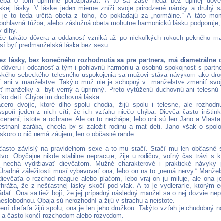
reba o tom úprimne porozprávať. A to sa zase nedá bez úplnej dôvery
kej lásky. V láske jeden mierne zníži svoje prirodzené nároky a druhý sa
 je to teda určitá obeta z toho, čo pokladajú za „normálne.“ A táto m
pohlavná túžba, alebo záslužná obeta mohutne harmonickú lásku podporuje,
y dlhy.
e takáto dôvera a oddanosť vzniká až po niekoľkých rokoch pekného man
sí byť predmanželská láska bez sexu.
ez lásky, bez konečného rozhodnutia sa pre partnera, má diametrálne 
í dôveru i oddanosť a tým i pohlavnú harmóniu a osobnú spokojnosť s part
ského sebeckého telesného uspokojenia sa mužovi stáva návykom ako dro
ť ani v manželstve. Takýto muž nie je schopný v manželstve zmeniť svoj
ť manželky a byť verný a úprimný. Preto vytúženú duchovnú ani telesnú 
oľko detí. Chýba im duchovná láska.
ero dvojíc, ktoré dlho spolu chodia, žijú spolu i telesne, ale rozhodn
Aspoň jeden z nich cíti, že ich vzťahu niečo chýba. Dievča často inštink
ocenení, istote a ochrane. Ale on to nechápe, lebo oni sú len Jano a Vlasta
tnaní zarába, chcela by si založiť rodinu a mať deti. Jano však o spo
skoro o nič nemá záujem, len o občasné rande.
často závislý na pravidelnom sexe a to mu stačí. Stačí mu len občasné s
tvo. Obyčajne nikde stabilne nepracuje, žije u rodičov, voľný čas trávi s ka
 nechá vydržiavať dievčaťom. Mužné charakterové i praktické návyky p
Úradné záležitosti musí vybavovať ona, lebo on na to „nemá nervy.“ Manžel
ievčaťa o rozchod reaguje alebo plačom, lebo vraj on ju miluje, ale ona 
hráža, že z nešťastnej lásky skočí pod vlak. A to je vydieranie, ktorým e
ládať. Ona sa tiež bojí, že jej prípadný následný manžel sa o nej dozvie nep
 neslobodnou. Obaja sú nerozhodní a žijú v strachu a neistote.
ení dieťaťa žijú spolu, ona je len jeho družkou. Takýto vzťah je chudobný n
 a často končí rozchodom alebo rozvodom.