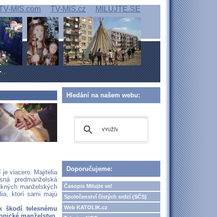
TV-MIS.com
TV-MIS.cz
MILUJTE.SE
Hledání na našem webu:
Doporučujeme:
je viacero. Majitelia
dčasná predmanželská
Časopis Milujte se!
pekných manželských
lia, ktorí sami majú
Společenství čistých srdcí (SČS)
Web KATOLIK.cz
x škodí telesnému
onické manželstvo.