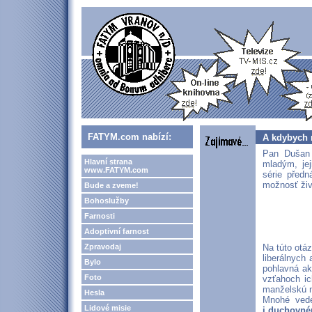
FATYM.com nabízí:
A kdybych n
Pan Dušan 
Hlavní strana
mladým, jej
www.FATYM.com
série předn
možnosť živ
Bude a zveme!
Bohoslužby
Farnosti
Adoptivní farnost
Zpravodaj
Na túto otáz
liberálnych
Bylo
pohlavná ak
Foto
vzťahoch ic
manželskú 
Hesla
Mnohé vede
Lidové misie
i duchovné