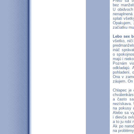
Preto sa t
bez manžels
U obidvoch
nenaplnená 
splatí všetk
Opakujem, ž
začiatku mu
Lebo sex b
všetko, nič
predmanžel
ináč správa
o spokojnos
majú i niek
Poznám viac
odkladajú. 
pohladení, 
Ona v zames
záujem. On 
Chlapec je 
chválenkárs
a často sa
nezískava. 
na pokusy d
Alebo sa vy
i dievča ov
a to ju robí
Ak po narod
na problémy