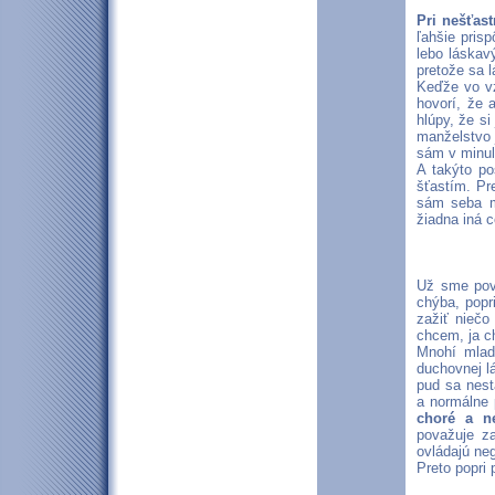
Pri nešťas
ľahšie pris
lebo láskav
pretože sa 
Keďže vo vz
hovorí, že 
hlúpy, že s
manželstvo 
sám v minul
A takýto po
šťastím. Pr
sám seba mi
žiadna iná 
Už sme pove
chýba, popr
zažiť niečo
chcem, ja ch
Mnohí mladí
duchovnej l
pud sa nest
a normálne 
choré a n
považuje za
ovládajú ne
Preto popri