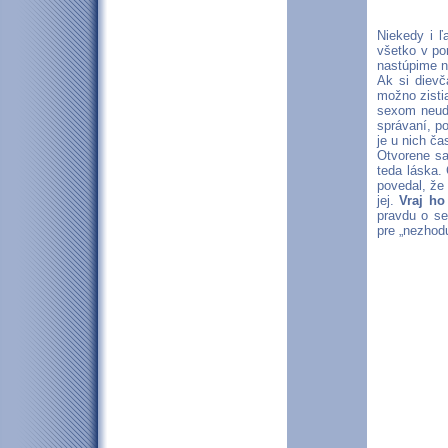
Niekedy i ľ
všetko v po
nastúpime n
Ak si dievč
možno zisti
sexom neudr
správaní, p
je u nich ča
Otvorene sa
teda láska.
povedal, že 
jej.
Vraj ho
pravdu o se
pre „nezhod