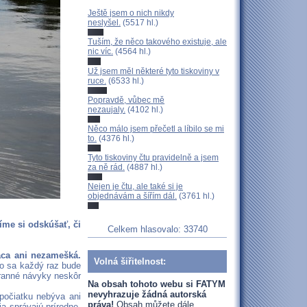
Ještě jsem o nich nikdy
neslyšel.
(5517 hl.)
Tuším, že něco takového existuje, ale
nic víc.
(4564 hl.)
Už jsem měl některé tyto tiskoviny v
ruce.
(6533 hl.)
Popravdě, vůbec mě
nezaujaly.
(4102 hl.)
Něco málo jsem přečetl a líbilo se mi
to.
(4376 hl.)
Tyto tiskoviny čtu pravidelně a jsem
za ně rád.
(4887 hl.)
Nejen je čtu, ale také si je
objednávám a šířím dál.
(3761 hl.)
me si odskúšať, či
Celkem hlasovalo: 33740
áca ani nezamešká.
Volná šiřitelnost:
eto sa každý raz bude
tranné návyky neskôr
Na obsah tohoto webu si FATYM
nevyhrazuje žádná autorská
počiatku nebýva ani
práva!
Obsah můžete dále
ia správajú prírodne,