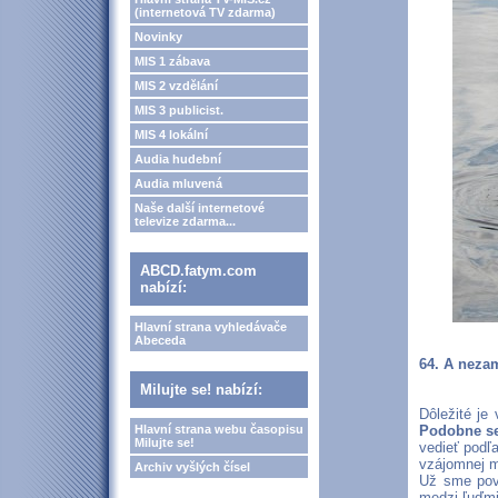
(internetová TV zdarma)
Novinky
MIS 1 zábava
MIS 2 vzdělání
MIS 3 publicist.
MIS 4 lokální
Audia hudební
Audia mluvená
Naše další internetové
televize zdarma...
ABCD.fatym.com
nabízí:
Hlavní strana vyhledávače
Abeceda
64. A neza
Milujte se! nabízí:
Dôležité je
Hlavní strana webu časopisu
Podobne se
Milujte se!
vedieť podľ
vzájomnej m
Archiv vyšlých čísel
Už sme pove
medzi ľuďm