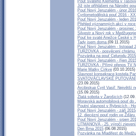
Pouť svatého Klementa v Tasovi
Již jste přihlášeni na Národní p
Pouť Nový Jeruzalém - únor 201
Cyrilometodějská pouť 2016 - XX
Pouť Nový Jeruzalém - leden 20
Přehled významných akcí v roce
Pouť Nový Jeruzalém - prosinec
Silvestr a Nový rok v Medžugorje
Pouť ke svaté Anežce České v 
Tady jsem doma
(09.11.2015)
Pouť Nový Jeruzalém - listopad 
TURZOVKA - posvěcení chrámu n
Pozvánka na pouť Celurodu 2015
Pouť Nový Jeruzalém - říjen 201
TURZOVKA - Přímý přenos TV NO
Marie Matky Církve
(03.10.2015)
Slavnost konsekrace kostela Pa
SVATOVÁCLAVSKÉ PUTOVÁNÍ
(23.09.2015)
Arcibiskup Cyril Vasiľ: Největší n
(15.09.2015)
Zlatá sobota v Žarošicích
(12.09.
Moravská automobilová pouť do 
Poutní slavnost v Rybnicích - Ho
Pouť Nový Jeruzalém - září 2015
12. diecézní pouť rodin ve Žďár
Pouť Nový Jeruzalém - srpen 20
LITMANOVÁ - 25. výročí zjevení 
Den Brna 2015
(06.08.2015)
Pozvánka na Mladifest do Medžug