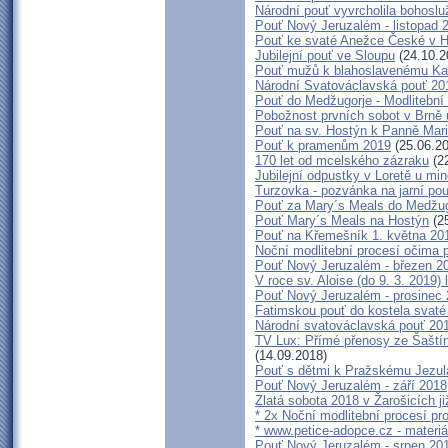
Národní pouť vyvrcholila bohoslu
Pouť Nový Jeruzalém - listopad 
Pouť ke svaté Anežce České v 
Jubilejní pouť ve Sloupu
(24.10.2
Pouť mužů k blahoslavenému K
Národní Svatováclavská pouť 20
Pouť do Medžugorje - Modlitební 
Pobožnost prvních sobot v Brně u
Pouť na sv. Hostýn k Panně Mari
Pouť k pramenům 2019
(25.06.20
170 let od mcelského zázraku
(22
Jubilejní odpustky v Loretě u min
Turzovka - pozvánka na jarní pou
Pouť za Mary´s Meals do Medžug
Pouť Mary´s Meals na Hostýn
(25
Pouť na Křemešník 1. května 20
Noční modlitební procesí očima 
Pouť Nový Jeruzalém - březen 2
V roce sv. Aloise (do 9. 3. 2019)
Pouť Nový Jeruzalém - prosinec
Fatimskou pouť do kostela svaté 
Národní svatováclavská pouť 20
TV Lux: Přímé přenosy ze Šaští
(14.09.2018)
Pouť s dětmi k Pražskému Jezulá
Pouť Nový Jeruzalém - září 2018
Zlatá sobota 2018 v Žarošicích již
* 2x Noční modlitební procesí pro
* www.petice-adopce.cz - materiál
Pouť Nový Jeruzalém - srpen 20