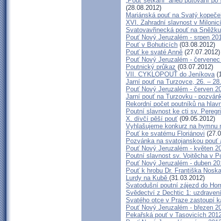
„Pouť setkání“ aneb putování po
(28.08.2012)
Mariánská pouť na Svatý kopeče
XVI. Zahradní slavnost v Milonic
Svatovavřinecká pouť na Sněžk
Pouť Nový Jeruzalém - srpen 20
Pouť v Bohuticích
(03.08.2012)
Pouť ke svaté Anně
(27.07.2012)
Pouť Nový Jeruzalém - červenec
Poutnický průkaz
(03.07.2012)
VII. CYKLOPOUŤ do Jeníkova
(1
Jarní pouť na Turzovce, 26. – 28
Pouť Nový Jeruzalém - červen 2
Jarní pouť na Turzovku - pozván
Rekordní počet poutníků na hlavn
Poutní slavnost ke cti sv. Pereg
X. dívčí pěší pouť
(09.05.2012)
Vyhlašujeme konkurz na hymnu 
Pouť ke svatému Floriánovi
(27.0
Pozvánka na svatojanskou pouť a
Pouť Nový Jeruzalém - květen 2
Poutní slavnost sv. Vojtěcha v P
Pouť Nový Jeruzalém - duben 20
Pouť k hrobu Dr. Františka Nosk
Lurdy na Kubě
(31.03.2012)
Svatodušní poutní zájezd do Hor
Svědectví z Dechtic 1: uzdravení
Svatého otce v Praze zastoupí 
Pouť Nový Jeruzalém - březen 2
Pekařská pouť v Tasovicích 201