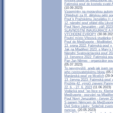
Říjnové poutě do Medžugorje na
Fatimská pouť do kostela svaté An
(10.09.2023)
Vzpomínky na moravskou automo
Ohlédnutí za III. dětskou pěší po
Pouť k Pražskému Jezulátku (+ 
12. národní pouť přátel díla Likvi
Pouť Nový Jeruzalém - září 2023
SLAVNOSTNÍ INAUGURACE A 
VÝCHODNÍ EVROPY
(30.08.202
Poutní místo Vřesová studánka
(
Pouť do Medžugorje - Modlitební 
13. srpna 2022: Fatimská pouť v J
Jak na Mladifest 2023: s Mary’
Národní Svatováclavská pouť 20
13. července 2022: Fatimská pouť
Pan Jan Němec - organizátor pout
(05.07.2023)
To nevymyslíš, aneb jak jsem se 
jeho cestovatelskému blogu
(05.
Mariánská pouť ve Mcelích
(29.0
13. června 2023: Fatimská pouť v 
Prožijte 42. výročí zjevení Pann
22. 6. - 27. 6. 2023
(11.06.2023)
Vodácká pouť "po řece sv. Kleme
Medžugorje - pozvání na Mladife
Pouť Nový Jeruzalém - červen 2
S panem Němcem do Medžugorje -
Dvě Srdce Lásky: Srdečně zveme 
nuncius.
(20.05.2023)