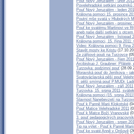
Pouť Nový Jeruzalém - únor 201
Povelehradské setkání poutníků
Pouť Nový Jeruzalém - leden 20
Královna pomoci 15. prosince 20
Poutní mše svatá v Hlubokých 
Pouť Nový Jeruzalém - prosinec
Pouť ke svatému Martinovi ve Rty
aneb naše další setkání s otce
Pouť Nový Jeruzalém - listopad 
Královna pomoci, 15. října 2011:
Video: Královna pomoci 9. října 
Stavět mosty ke Kristu
(17.10.20
Ze zářijové pouti na Turzovce
(05
Pouť Nový Jeruzalém - říjen 201
Arcibiskup J. Graubner: Přátelé,
Turzovka: podzimní pouť
(28.09.
Moravská pouť do Jeníkova – jaká
Svatováclavská pěší pouť Velehr
8. pěší smírná pouť P.MUDr. Lad
Pouť Nový Jeruzalém - září 2011
Turzovka, 15. srpna 2011, sváte
Královna pomoci (15. srpna 201
Slavnost Nanebevzetí na Turzov
Pouť k Panně Marii Klokotské
(04
Pouť Matice Velehradské 2011
(0
Pouť k Matce Boží Vranovské
(0
3. pouť pedagogických pracovní
Pouť Nový Jeruzalém - srpen 20
Tip na výlet - Pouť k Panně Mari
Pouť ke svaté Anně v Onšově
(2