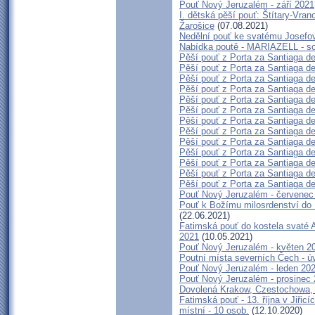
Pouť Nový Jeruzalém - září 2021
I. dětská pěší pouť: Štítary-Vran
Žarošice
(07.08.2021)
Nedělní pouť ke svatému Josefo
Nabídka poutě - MARIAZELL - so
Pěší pouť z Porta za Santiaga d
Pěší pouť z Porta za Santiaga d
Pěší pouť z Porta za Santiaga de
Pěší pouť z Porta za Santiaga d
Pěší pouť z Porta za Santiaga d
Pěší pouť z Porta za Santiaga d
Pěší pouť z Porta za Santiaga d
Pěší pouť z Porta za Santiaga d
Pěší pouť z Porta za Santiaga d
Pěší pouť z Porta za Santiaga de
Pěší pouť z Porta za Santiaga d
Pěší pouť z Porta za Santiaga d
Pěší pouť z Porta za Santiaga d
Pouť Nový Jeruzalém - červenec
Pouť k Božímu milosrdenství do K
(22.06.2021)
Fatimská pouť do kostela svaté A
2021
(10.05.2021)
Pouť Nový Jeruzalém - květen 2
Poutní místa severních Čech - ú
Pouť Nový Jeruzalém - leden 20
Pouť Nový Jeruzalém - prosinec
Dovolená Krakow, Czestochowa,
Fatimská pouť - 13. října v Jiřic
místní - 10 osob.
(12.10.2020)