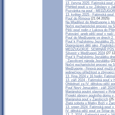
13. června 2025: Fatimská pouť
Přehled poutí u sv. Zdislavy v J
Pozvánka na pouť - MEDŽUGORJE
13. květen 2025 - Fatimská pouť
Pouť do Římova
(21.04.2025)
Na Mladifest do Medžugorje s Ma
Noční eucharistické procesí na 
Pěší pouť rodin z Lukova do Přib
Putování -aneb pěší pouť v naší 
Pouť do Medžugorje ve dnech 2. 
Pouť k Pražskému Jezulátku 25
Doprovázení dětí jako „Poutníků 
MEDŽUGORJE: SEMINÁŘ PŮSTU,
Silvestr v Medžugorji 2024
(27.12
Pouť k Pražskému Jezulátku dne
- Zasvěcení národa Jezulátku
(22
Noční eucharistické procesí na S
Medžugorje - říjnová pouť mužů 
jedinečnou příležitost a zbývajíc
13. října 2024 v 16 hodin: Fatim
13. září 2024 - Fatimská pouť v
Ohlédnutí za IV. dětskou pěší po
Pouť Nový Jeruzalém - září 2024
Mariánská poutní slavnost v Ryb
Projekt obnovy poutního domu v 
Mariánská pouť v Žarošicích
(25.
Zlatá sobota u Matky Boží v Žar
13. srpen 2024: Fatimská pouť v J
IV. dětská pěší pouť ze Štítar d
13. 7. 2024 - Fatimská pouť v Jiř