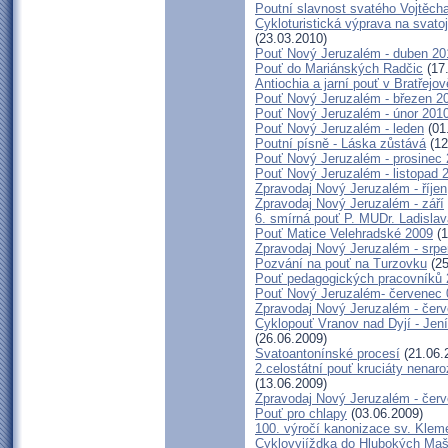
Poutní slavnost svatého Vojtěch
Cykloturistická výprava na svato
(23.03.2010)
Pouť Nový Jeruzalém - duben 20
Pouť do Mariánských Radčic
(17
Antiochia a jarní pouť v Bratřejov
Pouť Nový Jeruzalém - březen 2
Pouť Nový Jeruzalém - únor 201
Pouť Nový Jeruzalém - leden
(01
Poutní písně - Láska zůstává
(12
Pouť Nový Jeruzalém - prosinec
Pouť Nový Jeruzalém - listopad 
Zpravodaj Nový Jeruzalém - říjen
Zpravodaj Nový Jeruzalém - září
6. smírná pouť P. MUDr. Ladisla
Pouť Matice Velehradské 2009
(1
Zpravodaj Nový Jeruzalém - srpe
Pozvání na pouť na Turzovku
(25
Pouť pedagogických pracovníků 
Pouť Nový Jeruzalém- červenec 
Zpravodaj Nový Jeruzalém - čer
Cyklopouť Vranov nad Dyjí - Jení
(26.06.2009)
Svatoantonínské procesí
(21.06.
2.celostátní pouť kruciáty nen
(13.06.2009)
Zpravodaj Nový Jeruzalém - červ
Pouť pro chlapy
(03.06.2009)
100. výročí kanonizace sv. Klem
Cyklovyjíždka do Hlubokých Ma