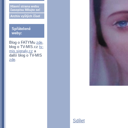
Hlavní strana webu
časopisu Milujte se!
Archiv vyšlých čísel
Spřátelené
weby:
Blog o FATYMu
zde
,
blog o TV-MIS.cz
tv-
mis.signaly.cz
a
další blog o TV-MIS
zde
.
Sdílet