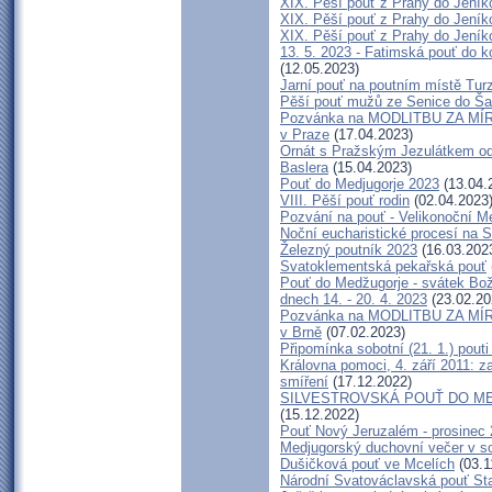
XIX. Pěší pouť z Prahy do Jeník
XIX. Pěší pouť z Prahy do Jeníko
XIX. Pěší pouť z Prahy do Jeníko
13. 5. 2023 - Fatimská pouť do ko
(12.05.2023)
Jarní pouť na poutním místě Tur
Pěší pouť mužů ze Senice do Ša
Pozvánka na MODLITBU ZA MÍR -
v Praze
(17.04.2023)
Ornát s Pražským Jezulátkem od 
Baslera
(15.04.2023)
Pouť do Medjugorje 2023
(13.04.
VIII. Pěší pouť rodin
(02.04.2023
Pozvání na pouť - Velikonoční Me
Noční eucharistické procesí na 
Železný poutník 2023
(16.03.202
Svatoklementská pekařská pouť
Pouť do Medžugorje - svátek Boží
dnech 14. - 20. 4. 2023
(23.02.20
Pozvánka na MODLITBU ZA MÍR -
v Brně
(07.02.2023)
Připomínka sobotní (21. 1.) pouti
Královna pomoci, 4. září 2011: z
smíření
(17.12.2022)
SILVESTROVSKÁ POUŤ DO MEDŽU
(15.12.2022)
Pouť Nový Jeruzalém - prosinec
Medjugorský duchovní večer v so
Dušičková pouť ve Mcelích
(03.1
Národní Svatováclavská pouť St