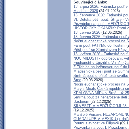
Související články:
13. srpna 2026: Fatimská pouť v
Mladifest 2026
(24.07.2026)
13. července 2026: Fatimská po
VI. Dětská pěší pouť: Štítary - V
Pozvánka na pouť - MEDŽUGORJE
HISTORICKÝ OKAMŽIK: První cel
13. června 2026
(12.06.2026)
13. června 2026: Fatimská pouť
Noční eucharistické procesí na 
Farní pouť FATYMu do Hostimi
(2
Pěší pouť se Stanislavem Přiby
13. květen 2026 - Fatimská pouť
NOC MILOSTÍ - odprošování, vele
Eucharistií v Újezdě u Valašský
Z Třebíče na květnovou pouť do 
Mládežnická pěší pouť ze Šumné
Smírná pouť u příležitosti svátk
Brno
(20.03.2026)
Noční eucharistické procesí na 
Mary’s Meals Česká republika s
KRÁLOVNA MÍRU v Brně - už 25
Smírná pouť za nenarozené děti 
Baslerem
(27.12.2025)
SILVESTR V MEDŽUGORJI 28. 12. 
(19.12.2025)
Manželé Veisovi: NEZAPOME
GUADALUPE V MEXIKU (+ další 
Poutní slavnost ve Filipově
(09.1
Pozvánka na pouť k Pražskému J