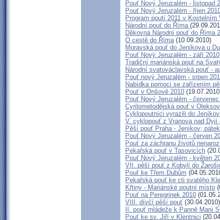
Pouť Nový Jeruzalém - listopad 
Pouť Nový Jeruzalém - říjen 201
Program poutí 2011 v Kostelním 
Národní pouť do Říma
(29.09.201
Děkovná Národní pouť do Říma 
O cestě do Říma
(10.09.2010)
Moravská pouť do Jeníkova u D
Pouť Nový Jeruzalém - září 2010
Tradiční mariánská pouť na Svat
Národní svatováclavská pouť - a
Pouť nový Jeruzalém - srpen 20
Nabídka pomoci se zařízením pěší
Pouť v Onšově 2010
(19.07.2010
Pouť Nový Jeruzalém - červenec
Cyrilometodějská pouť v Olekso
Cyklopoutníci vyrazili do Jeníko
V. cyklopouť z Vranova nad Dyjí
Pěší pouť Praha - Jeníkov; páte
Pouť Nový Jeruzalém - červen 2
Pouť za záchranu životů nenaro
Pekařská pouť v Tasovicích
(20.
Pouť Nový Jeruzalém - květen 2
VII. pěší pouť z Kobylí do Žaroši
Pouť ke Třem Dubům
(04.05.201
Pekařská pouť ke cti svatého K
Křtiny - Mariánské poutní místo
(
Pouť na Peregrinek 2010
(01.05.
VIII. dívčí pěší pouť
(30.04.2010)
II. pouť mládeže k Panně Marii S
Pouť ke sv. Jiří v Klentnici
(20.04