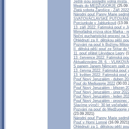
Ještě jsou poslední volná místa, 
Meals do MEDŽUGORJE
(25.09
Zlatá sobota Žarošice - Září 2022
Národní pouť Panny Marie sedmi
SVATOVÁCLAVSKÉ PUTOVÁNÍ
Porciunkule v Jablunkově
(13.09
13. září 2022: Fatimská pouť v Ji
Mimořádná výzva otce Marka - rez
Noční eucharistické procesí na 
Ohlédnutí za II. dětskou pěší pou
Pozvání na pouť k Božímu Milos
II. dětská pěší pouť ze Štítar do
11. pouť přátel Likvidace Lepry
(1
13. července 2022: Fatimská pouť
Aktualizováno 28. 6. - VLAK
S panem Janem Němcem opět na
13. června 2022: Fatimská pouť v 
13. květen 2022: Fatimská pouť v 
Pouť Nový Jeruzalém - duben 20
Pouť do Medjugorje 2022
(30.03.
Pouť Nový Jeruzalém - březen 2
Pouť Nový Jeruzalém - únor 202
Pouť Nový Jeruzalém - leden 20
Pouť Nový Jeruzalém - prosinec
Slavíme výročí: 30 let večeřadel
Pozvání na pouť do Medžugorje s
(23.09.2021)
Národní pouť Panny Marie sedmi
Pouť v Horní Lomné
(16.09.2021)
Ohlédnutí za 1. dětskou pěší pou