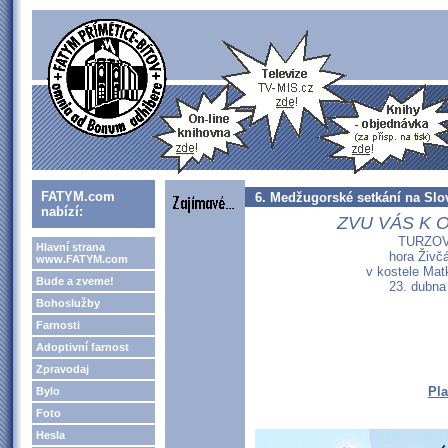
FATYM.com
6. Medžugorské setkání na Slo
nabízí:
ZVU VÁS K 
TURZO
Hlavní strana
hora Živč
www.FATYM.com
v kostele Mat
Bude a zveme!
23. dubna
Bohoslužby
Farnosti
Adoptivní farnost
Zpravodaj
Pla
Bylo
Foto
Hesla