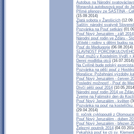
Autobus na Národní svatováclavs
Moravská autobusová pouť do J
Přímé přenosy ze ŠAŠTÍNA - Cel
(15.09.2014)
Zlatá sobota v Žarošicích
(12.09.
Šaštín: národní svatyně Slovens
Pozvánka na Pouť setkání
(01.09
Pouť Nový Jeruzalém - září 2014
Národní pouť rodin ve Žďáru - Sl
Učitelé i rodiny s dětmi budou n
Pouť do Medjugorje
(06.08.2014)
SLAVNOST PORCINKULOVÉH
Pouť mužů v Kostelním Vydří + 
Denní modlitba otců
(16.07.2014)
Na Cvilíně bude polský exorcista
Pozvánka na pěší pouť z Hostěr
Morašice: Požehnání výzdoby ka
Pouť Nový Jeruzalém - červen 2
Poslední možnost! - Pouť do Medž
Dívčí pěší pouť 2014
(10.05.2014
Národní pouť rodin 2014 ve Žďá
Zveme na Fatimský den do Koclí
Pouť Nový Jeruzalém - květen
(3
Pozvánka na pouť na kostelíčku
(29.04.2014)
II. ročník cyklopoutě z Olomouc
Pouť Nový Jeruzalém - duben 20
Pouť Nový Jeruzalém - březen 2
Železný poutník 2014
(04.03.201
Pekařská pouť ke cti sv. Klemen