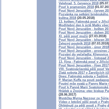
Velehrad, 5. července 2018
(05.07
Pouť k pramenům 2018
(01.07.20
Pouť Nový Jeruzalém - červen 20
Pozvánka na setkání brněnského 
května 2018
(20.05.2018)
13. květen: Fatimská pouť v Jiřic
Modlitební den k úctě Matky všec
Pouť Nový Jeruzalém - květen 20
Pouť Nový Jeruzalém - duben 20
XI. pěší pouť mužů
(27.03.2018)
Pouť Nový Jeruzalém - březen 20
Železný poutník 2018
(07.03.2018)
Pouť Nový Jeruzalém - únor 2018
Pouť Nový Jeruzalém - prosinec 
Pozvání do večeřadla: Křenovice 
Pouť Nový Jeruzalém - listopad 
13. října - Fatimská pouť v Jiřicí
Pouť Nový Jeruzalém - říjen 2017
VIII. Svatováclavská pěší pouť V
Zlatá sobota 2017 v Žarošicích již
Dnes: Fatimská sobota v Šaštíně
P. Marian Kuffa na pouti pedago
Poutní mše svatá u Panny Marie 
Pouť k Panně Marii Svatotomské
Hrádek u Znojma: otec biskup Pa
(28.06.2017)
Mystička Myrna Nazzour ze Sýri
Video z letošní pěší pouti z Pra
Ohlédnutí za pěší poutí z Prahy 