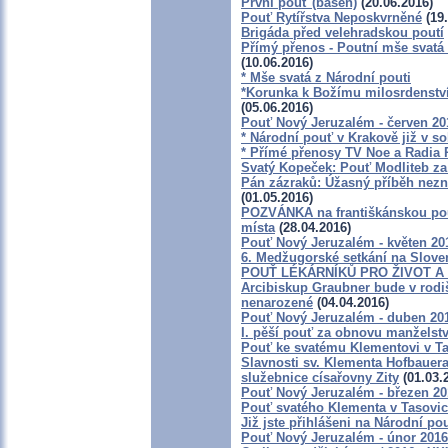
První pouť (báseň)
(20.06.2016)
Pouť Rytířstva Neposkvrněné
(19.
Brigáda před velehradskou poutí
Přímý přenos - Poutní mše svatá
(10.06.2016)
* Mše svatá z Národní pouti
*Korunka k Božímu milosrdenství 
(05.06.2016)
Pouť Nový Jeruzalém - červen 20
* Národní pouť v Krakově již v so
* Přímé přenosy TV Noe a Radia 
Svatý Kopeček: Pouť Modliteb za
Pán zázraků: Úžasný příběh nezn
(01.05.2016)
POZVÁNKA na františkánskou pouť
místa
(28.04.2016)
Pouť Nový Jeruzalém - květen 20
6. Medžugorské setkání na Sloven
POUŤ LÉKÁRNÍKŮ PRO ŽIVOT A 
Arcibiskup Graubner bude v rodiš
nenarozené
(04.04.2016)
Pouť Nový Jeruzalém - duben 20
I. pěší pouť za obnovu manželstv
Pouť ke svatému Klementovi v Ta
Slavnosti sv. Klementa Hofbauera
služebnice císařovny Zity
(01.03.
Pouť Nový Jeruzalém - březen 20
Pouť svatého Klementa v Tasovic
Již jste přihlášeni na Národní p
Pouť Nový Jeruzalém - únor 2016