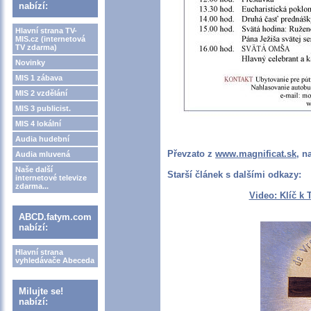
nabízí:
Hlavní strana TV-
MIS.cz (internetová
TV zdarma)
Novinky
MIS 1 zábava
MIS 2 vzdělání
MIS 3 publicist.
MIS 4 lokální
Audia hudební
Převzato z
www.magnificat.sk
, n
Audia mluvená
Naše další
Starší článek s dalšími odkazy:
internetové televize
zdarma...
Video: Klíč k
ABCD.fatym.com
nabízí:
Hlavní strana
vyhledávače Abeceda
Milujte se!
nabízí: