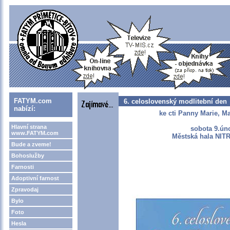
FATYM.com
6. celoslovenský modlitební den
nabízí:
ke cti Panny Marie, M
Hlavní strana
sobota 9.ún
www.FATYM.com
Městská hala NITR
Bude a zveme!
Bohoslužby
Farnosti
Adoptivní farnost
Zpravodaj
Bylo
Foto
Hesla