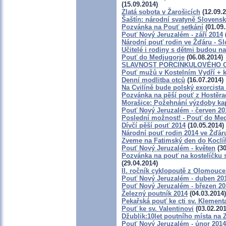
(15.09.2014)
Zlatá sobota v Žarošicích
(12.09.2
Šaštín: národní svatyně Slovens
Pozvánka na Pouť setkání
(01.09.
Pouť Nový Jeruzalém - září 2014
Národní pouť rodin ve Žďáru - Sl
Učitelé i rodiny s dětmi budou n
Pouť do Medjugorje
(06.08.2014)
SLAVNOST PORCINKULOVÉHO 
Pouť mužů v Kostelním Vydří + k
Denní modlitba otců
(16.07.2014)
Na Cvilíně bude polský exorcista
Pozvánka na pěší pouť z Hostěr
Morašice: Požehnání výzdoby ka
Pouť Nový Jeruzalém - červen 20
Poslední možnost! - Pouť do Medž
Dívčí pěší pouť 2014
(10.05.2014)
Národní pouť rodin 2014 ve Žďá
Zveme na Fatimský den do Koclíř
Pouť Nový Jeruzalém - květen
(30
Pozvánka na pouť na kostelíčku 
(29.04.2014)
II. ročník cyklopoutě z Olomouce
Pouť Nový Jeruzalém - duben 20
Pouť Nový Jeruzalém - březen 20
Železný poutník 2014
(04.03.2014)
Pekařská pouť ke cti sv. Klement
Pouť ke sv. Valentinovi
(03.02.201
Džublik:10let poutního místa na Z
Pouť Nový Jeruzalém - únor 2014