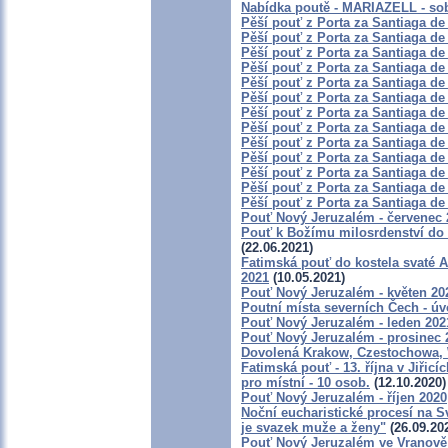
Nabídka poutě - MARIAZELL - sob
Pěší pouť z Porta za Santiaga de
Pěší pouť z Porta za Santiaga de
Pěší pouť z Porta za Santiaga de
Pěší pouť z Porta za Santiaga de
Pěší pouť z Porta za Santiaga de
Pěší pouť z Porta za Santiaga de
Pěší pouť z Porta za Santiaga de
Pěší pouť z Porta za Santiaga de
Pěší pouť z Porta za Santiaga de
Pěší pouť z Porta za Santiaga de
Pěší pouť z Porta za Santiaga de
Pěší pouť z Porta za Santiaga de
Pěší pouť z Porta za Santiaga de
Pouť Nový Jeruzalém - červenec 
Pouť k Božímu milosrdenství do Kr
(22.06.2021)
Fatimská pouť do kostela svaté An
2021
(10.05.2021)
Pouť Nový Jeruzalém - květen 20
Poutní místa severních Čech - úv
Pouť Nový Jeruzalém - leden 202
Pouť Nový Jeruzalém - prosinec 
Dovolená Krakow, Czestochowa,
Fatimská pouť - 13. října v Jiřic
pro místní - 10 osob.
(12.10.2020)
Pouť Nový Jeruzalém - říjen 2020
Noční eucharistické procesí na S
je svazek muže a ženy"
(26.09.20
Pouť Nový Jeruzalém ve Vranově