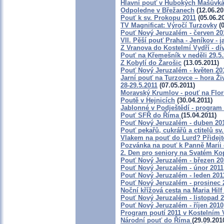
Hlavní pouť v Hubokých Mašůvkác
Odpoledne v Břežanech
(12.06.20
Pouť k sv. Prokopu 2011
(05.06.2
TV Magnificat: Výročí Turzovky
(0
Pouť Nový Jeruzalém - červen 20
VII. Pěší pouť Praha - Jeníkov - ja
Z Vranova do Kostelmí Vydří - dí
Pouť na Křemešník v neděli 29.5
Z Kobylí do Žarošic
(13.05.2011)
Pouť Nový Jeruzalém - květen 20
Jarní pouť na Turzovce – hora Ži
28-29.5.2011
(07.05.2011)
Moravský Krumlov - pouť na Flor
Poutě v Hejnicích
(30.04.2011)
Jablonné v Podještědí - program 
Pouť SFŘ do Říma
(15.04.2011)
Pouť Nový Jeruzalém - duben 20
Pouť pekařů, cukrářů a ctitelů s
Vlakem na pouť do Lurd? Přidejt
Pozvánka na pouť k Panně Marii 
2. Den pro seniory na Svatém K
Pouť Nový Jeruzalém - březen 20
Pouť Nový Jeruzalém - únor 2011
Pouť Nový Jeruzalém - leden 201
Pouť Nový Jeruzalém - prosinec 
Noční křížová cesta na Maria Hilf
Pouť Nový Jeruzalém - listopad 
Pouť Nový Jeruzalém - říjen 2010
Program poutí 2011 v Kostelním 
Národní pouť do Říma
(29.09.201