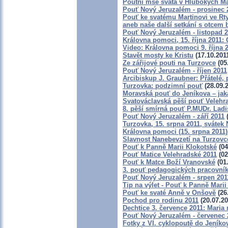
Poutní mše svatá v Hlubokých M
Pouť Nový Jeruzalém - prosinec 
Pouť ke svatému Martinovi ve Rty
aneb naše další setkání s otcem
Pouť Nový Jeruzalém - listopad 
Královna pomoci, 15. října 2011:
Video: Královna pomoci 9. října 
Stavět mosty ke Kristu
(17.10.201
Ze zářijové pouti na Turzovce
(05
Pouť Nový Jeruzalém - říjen 2011
Arcibiskup J. Graubner: Přátelé,
Turzovka: podzimní pouť
(28.09.2
Moravská pouť do Jeníkova – jaká
Svatováclavská pěší pouť Velehra
8. pěší smírná pouť P.MUDr. Lad
Pouť Nový Jeruzalém - září 2011
(
Turzovka, 15. srpna 2011, svátek
Královna pomoci (15. srpna 2011
Slavnost Nanebevzetí na Turzovc
Pouť k Panně Marii Klokotské
(04
Pouť Matice Velehradské 2011
(02
Pouť k Matce Boží Vranovské
(01.
3. pouť pedagogických pracovní
Pouť Nový Jeruzalém - srpen 201
Tip na výlet - Pouť k Panně Marii
Pouť ke svaté Anně v Onšově
(26
Pochod pro rodinu 2011
(20.07.20
Dechtice 3. července 2011: Maria
Pouť Nový Jeruzalém - červenec 
Fotky z VI. cyklopoutě do Jeníko