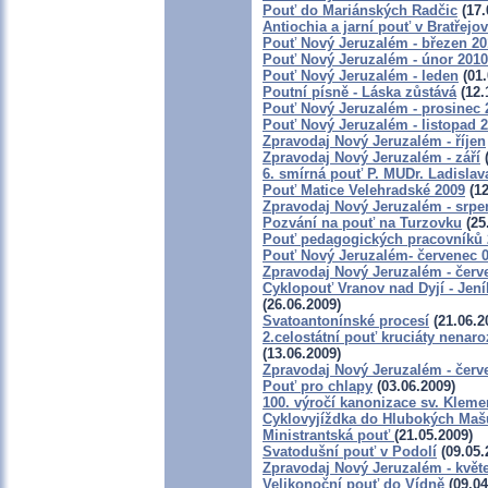
Pouť do Mariánských Radčic
(17.
Antiochia a jarní pouť v Bratřejo
Pouť Nový Jeruzalém - březen 20
Pouť Nový Jeruzalém - únor 2010
Pouť Nový Jeruzalém - leden
(01.
Poutní písně - Láska zůstává
(12.
Pouť Nový Jeruzalém - prosinec 
Pouť Nový Jeruzalém - listopad 
Zpravodaj Nový Jeruzalém - říjen
Zpravodaj Nový Jeruzalém - září
(
6. smírná pouť P. MUDr. Ladislav
Pouť Matice Velehradské 2009
(12
Zpravodaj Nový Jeruzalém - srpe
Pozvání na pouť na Turzovku
(25
Pouť pedagogických pracovníků 2
Pouť Nový Jeruzalém- červenec 
Zpravodaj Nový Jeruzalém - červ
Cyklopouť Vranov nad Dyjí - Jeník
(26.06.2009)
Svatoantonínské procesí
(21.06.2
2.celostátní pouť kruciáty nena
(13.06.2009)
Zpravodaj Nový Jeruzalém - červ
Pouť pro chlapy
(03.06.2009)
100. výročí kanonizace sv. Kleme
Cyklovyjíždka do Hlubokých Maš
Ministrantská pouť
(21.05.2009)
Svatodušní pouť v Podolí
(09.05.
Zpravodaj Nový Jeruzalém - květ
Velikonoční pouť do Vídně
(09.04