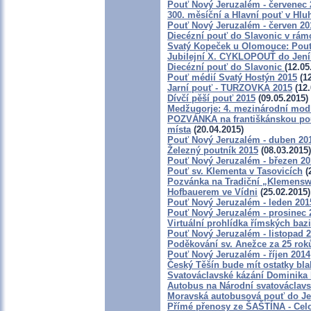
Pouť Nový Jeruzalém - červenec 
300. měsíční a Hlavní pouť v H
Pouť Nový Jeruzalém - červen 20
Diecézní pouť do Slavonic v rám
Svatý Kopeček u Olomouce: Pouť
Jubilejní X. CYKLOPOUŤ do Jen
Diecézní pouť do Slavonic
(12.05
Pouť médií Svatý Hostýn 2015
(12
Jarní pouť - TURZOVKA 2015
(12.
Dívčí pěší pouť 2015
(09.05.2015)
Medžugorje: 4. mezinárodní modli
POZVÁNKA na františkánskou pouť
místa
(20.04.2015)
Pouť Nový Jeruzalém - duben 20
Železný poutník 2015
(08.03.2015)
Pouť Nový Jeruzalém - březen 20
Pouť sv. Klementa v Tasovicích
(
Pozvánka na Tradiční „Klemensw
Hofbauerem ve Vídni
(25.02.2015)
Pouť Nový Jeruzalém - leden 201
Pouť Nový Jeruzalém - prosinec 
Virtuální prohlídka římských bazi
Pouť Nový Jeruzalém - listopad 
Poděkování sv. Anežce za 25 ro
Pouť Nový Jeruzalém - říjen 2014
Český Těšín bude mít ostatky bl
Svatováclavské kázání Dominika 
Autobus na Národní svatováclavs
Moravská autobusová pouť do Je
Přímé přenosy ze ŠAŠTÍNA - Cel