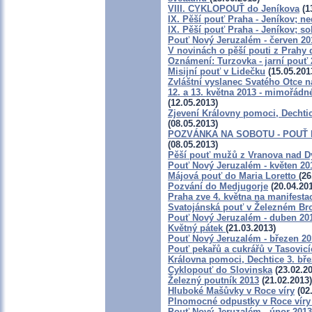
VIII. CYKLOPOUŤ do Jeníkova
(1
IX. Pěší pouť Praha - Jeníkov; ne
IX. Pěší pouť Praha - Jeníkov; so
Pouť Nový Jeruzalém - červen 20
V novinách o pěší pouti z Prahy 
Oznámení: Turzovka - jarní pouť 2
Misijní pouť v Lidečku
(15.05.201
Zvláštní vyslanec Svatého Otce n
12. a 13. května 2013 - mimořádn
(12.05.2013)
Zjevení Královny pomoci, Dechtic
(08.05.2013)
POZVÁNKA NA SOBOTU - POUŤ
(08.05.2013)
Pěší pouť mužů z Vranova nad Dy
Pouť Nový Jeruzalém - květen 20
Májová pouť do Maria Loretto
(26
Pozvání do Medjugorje
(20.04.20
Praha zve 4. května na manifesta
Svatojánská pouť v Železném Br
Pouť Nový Jeruzalém - duben 20
Květný pátek
(21.03.2013)
Pouť Nový Jeruzalém - březen 20
Pouť pekařů a cukrářů v Tasovic
Královna pomoci, Dechtice 3. bře
Cyklopouť do Slovinska
(23.02.20
Železný poutník 2013
(21.02.2013)
Hluboké Mašůvky v Roce víry
(02
Plnomocné odpustky v Roce víry
Pouť Nový Jeruzalém - únor 2013