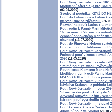
Pouť Nový Jeruzalém - září 2020
Modlitební zájezd s (a pro) M
(02.09.2020)
Svědectví poutníka: KDYŽ DO N
Pouť do Liitmanové a Lutině + zá
kterých jsme se zúčastnili.
(26.08
Pozvání na pouť: Lutina + Litman
Pouť rodin k Panně Marii Milotic
16. červenec: Celosvětová virtuá
Žehnání obnoveného Mariánského 
slavnosti
(13.07.2020)
Pouť do Římova s klubem svatéh
Program poutí v Jeblonném v Pod
Pouť Nový Jeruzalém ve Vranově
Fatimská pouť v kostele svaté Ann
2020
(11.05.2020)
Pouť Nový Jeruzalém - květen 20
Smírná pouť ke svátku Zvěstován
Poutní cesta Klementa Maria Hof
Modlitební den k úctě Panny Mari
MŠI SVATOU v 16 h. bude přenáš
Pouť Nový Jeruzalém - únor 2020
Návštěva Krakova - z pohledu Lo
Pouť Nový Jeruzalém - leden 202
Silvestrovská pouť z Prahy do St
Adventní putování Šaštín - Veleh
Národní pouť vyvrcholila bohosl
Pouť Nový Jeruzalém - listopad 
Pouť ke svaté Anežce České v H
Jubilejní pouť ve Sloupu
(24.10.2