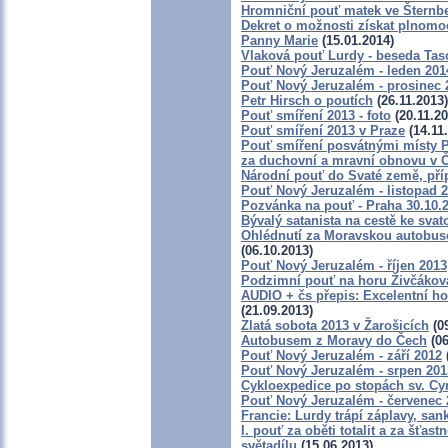
Hromniční pouť matek ve Šternb
Dekret o možnosti získat plnomo
Panny Marie
(15.01.2014)
Vlaková pouť Lurdy - beseda Tas
Pouť Nový Jeruzalém - leden 201
Pouť Nový Jeruzalém - prosinec 
Petr Hirsch o poutích
(26.11.2013)
Pouť smíření 2013 - foto
(20.11.20
Pouť smíření 2013 v Praze
(14.11
Pouť smíření posvátnými místy 
za duchovní a mravní obnovu v Č
Národní pouť do Svaté země, pří
Pouť Nový Jeruzalém - listopad 
Pozvánka na pouť - Praha 30.10.
Bývalý satanista na cestě ke svat
Ohlédnutí za Moravskou autobuso
(06.10.2013)
Pouť Nový Jeruzalém - říjen 2013
Podzimní pouť na horu Živčáková 
AUDIO + čs přepis: Excelentní ho
(21.09.2013)
Zlatá sobota 2013 v Žarošicích
(09
Autobusem z Moravy do Čech
(06
Pouť Nový Jeruzalém - září 2012
Pouť Nový Jeruzalém - srpen 201
Cykloexpedice po stopách sv. Cyr
Pouť Nový Jeruzalém - červenec 
Francie: Lurdy trápí záplavy, sa
I. pouť za oběti totalit a za šť
světadílu
(15.06.2013)