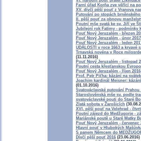
VI. národní pouť přátel Likvidace
Farní úřad Korňa zve věřící na p
XV. dívčí pěší pouť z Vranova na
Putování po stopách brněnského
II. pěší pouť za obnovu manželst
Poutní mše svatá ke sv. Jiří ve Št
Jubilejní rok Fatimy - podmínky
Pouť Nový Jeruzalém - březen 20
Pouť Nový Jeruzalém - únor 2017
Pouť Nový Jeruzalém - leden 201
UDÁLOSTI v roce 1663 a krvavé 
Trnavská novéna v Roce milosrden
(11.11.2016)
Pouť Nový Jeruzalém - listopad 
Poutní cesta křesťanskou Evropou
Pouť Nový Jeruzalém - říjen 2016
Prof. Petr Piťha: kázání na sváte
Joachim kardinál Meisner: kázání
(01.10.2016)
Svatováclavské putování Prahou -
Staroslověnská mše sv. podle tra
svatováclavské pouti do Staré Bo
Zlatá sobota v Žarošicích
(30.08.2
XVI. pěší pouť na Velehrad - čtvr
Poutní zájezd do Medžugorje - zá
Mariánské poutě u Staré Matky Bo
Pouť Nový Jeruzalém - červenec 
Hlavní pouť v Hlubokých Mašůvk
S panem Němcem do MEDŽUGORJ
Dívčí pěší pouť 2016
(23.06.2016)