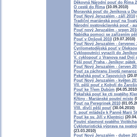
Děkovná Národní pouť do Říma 
O cestě do Říma
(10.09.2010)
Moravská pouť do Jeníkova u D
Pouť Nový Jeruzalém - září 2010
Tradiční mariánská pouť na Svat
Národní svatováclavská pouť - a
Pouť nový Jeruzalém - srpen 201
Nabídka pomoci se zařízením pěší
Pouť v Onšově 2010
(19.07.2010)
Pouť Nový Jeruzalém - červenec 
Cyrilometodějská pouť v Oleksov
Cyklopoutníci vyrazili do Jeníko
V. cyklopouť z Vranova nad Dyjí
Pěší pouť Praha - Jeníkov; pátek 
Pouť Nový Jeruzalém - červen 20
Pouť za záchranu životů nenaro
Pekařská pouť v Tasovicích
(20.0
Pouť Nový Jeruzalém - květen 20
VII. pěší pouť z Kobylí do Žaroši
Pouť ke Třem Dubům
(04.05.2010
Pekařská pouť ke cti svatého Kl
Křtiny - Mariánské poutní místo
(
Pouť na Peregrinek 2010
(01.05.2
VIII. dívčí pěší pouť
(30.04.2010)
II. pouť mládeže k Panně Marii S
Pouť ke sv. Jiří v Klentnici
(20.04
Poutní slavnost svatého Vojtěcha
Cykloturistická výprava na svatoj
(23.03.2010)
Pouť Nový Jeruzalém - duben 20