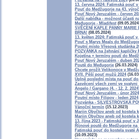
13. června 2024: Fatimská pouť v 
Pouť do Medžugorje na 43. výročí z
Pouť Nový Jeruzalém - červen 20
Další nabídka - možnost účasti n
Međugorje - Mladifest
(09.05.2024
SVĚCENÍ KAPLE PANNY MARIE B
BRNA!
(08.05.2024)
13. květen 2024: Fatimská pouť v 
Pouť s Marys Meals do Medžugorj
Poutní místo Vřesová studánka 2
POZVÁNKA na žehnání kapličky P
Kojetína + termíny poutí do Med
Pouť Nový Jeruzalém - duben 20
Poutě do Međugorje
(26.03.2024)
Chcete prožít Velikonoce v Med
XVII. Pěší pouť mužů 2024
(16.03
Úplně poslední místa na pouť
Zasvěcení všech zemí ve svatyni 
Angelo / Gargano (4. - 12. 2. 2024
Pouť Nový Jeruzalém - únor 2024
Poutní místo Filipov - leden 2024
Pozvánka - SILVESTROVSKÁ POUŤ
Vánoční termín
(15.12.2023)
Mariin Obyčtov aneb od kostela k 
Mariin Obyčtov aneb od kostela k 
13. října 2023 - Fatimská pouť v J
Říjnové poutě do Medžugorje na
Fatimská pouť do kostela svaté An
(10.09.2023)