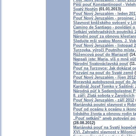
Pěší pouť Konstantinopol - Vele
Svatý Hostýn
(01.01.2013)
Pouť Nový Jeruzalém - leden 201
Pouť Nový Jeruzalém - prosinec 
Slavnost kněžského svěcení v Lit
Camino de Santiago - povídání o 
Setkání velehradských poutníků 
Národní pouť za obnovu křesťan
Sledujte mši svatou Mons. J. Vok
Pouť Nový Jeruzalém - listopad 
Turzovka, výročí Poutního místa 
Růžencová pouť do Mariazell
(14
Napsali jste: Maria, víš o mně vů
Národní Svatováclavská pouť
(11.
Pouť na Turzovce: Jak dokázat o
Pozvání na pouť do Svaté země
(
Pouť Nový Jeruzalém - říjen 2012
Moravská autobusová pouť do Je
Kardinál Jozef Tomko v Šaštíně:
Národná púť k Sedembolestnej P
8. září: Zlatá sobota v Žarošicích
Pouť Nový Jeruzalém - září 2012
Mariánská poutní slavnost v Ryb
Pouť od oceánu k oceánu s ikon
lidského života a obnovu rodin t
„Pouť setkání“ aneb putování po
(28.08.2012)
Mariánská pouť na Svatý kopeček
XVI. Zahradní slavnost v Milonic