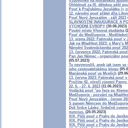
Vzpomínky na moravskou automo
Ohlédnutí za III. dětskou pěší pou
Pouť k Pražskému Jezulátku (+ n
12. národní pouť přátel díla Likv
Pouť Nový Jeruzalém - září 2023
SLAVNOSTNÍ INAUGURACE A PO
VÝCHODNÍ EVROPY
(30.08.2023)
Poutní místo Vřesová studánka
(2
Pouť do Medžugorje - Modlitební 
13. srpna 2022: Fatimská pouť v J
Jak na Mladifest 2023: s Mary’s
Národní Svatováclavská pouť 20
13. července 2022: Fatimská pouť 
Pan Jan Němec - organizátor pout
(05.07.2023)
To nevymyslíš, aneb jak jsem se 
jeho cestovatelskému blogu
(05.0
Mariánská pouť ve Mcelích
(29.06
13. června 2023: Fatimská pouť v 
Prožijte 42. výročí zjevení Panny
22. 6. - 27. 6. 2023
(11.06.2023)
Vodácká pouť "po řece sv. Kleme
Medžugorje - pozvání na Mladifes
Pouť Nový Jeruzalém - červen 20
S panem Němcem do Medžugorje -
Dvě Srdce Lásky: Srdečně zveme k
nuncius.
(20.05.2023)
XIX. Pěší pouť z Prahy do Jeníko
XIX. Pěší pouť z Prahy do Jeníkov
XIX. Pěší pouť z Prahy do Jeníko