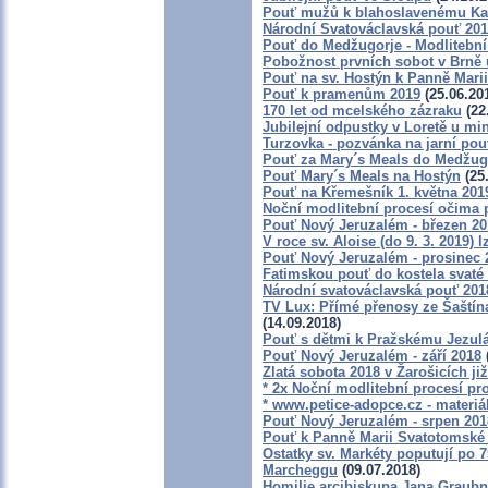
Pouť mužů k blahoslavenému K
Národní Svatováclavská pouť 20
Pouť do Medžugorje - Modlitební 
Pobožnost prvních sobot v Brně u
Pouť na sv. Hostýn k Panně Marii
Pouť k pramenům 2019
(25.06.20
170 let od mcelského zázraku
(22
Jubilejní odpustky v Loretě u min
Turzovka - pozvánka na jarní pouť
Pouť za Mary´s Meals do Medžug
Pouť Mary´s Meals na Hostýn
(25
Pouť na Křemešník 1. května 201
Noční modlitební procesí očima 
Pouť Nový Jeruzalém - březen 20
V roce sv. Aloise (do 9. 3. 2019) 
Pouť Nový Jeruzalém - prosinec 
Fatimskou pouť do kostela svaté 
Národní svatováclavská pouť 201
TV Lux: Přímé přenosy ze Šaštín
(14.09.2018)
Pouť s dětmi k Pražskému Jezulá
Pouť Nový Jeruzalém - září 2018
Zlatá sobota 2018 v Žarošicích již
* 2x Noční modlitební procesí pro
* www.petice-adopce.cz - materiál
Pouť Nový Jeruzalém - srpen 201
Pouť k Panně Marii Svatotomské 
Ostatky sv. Markéty poputují po
Marcheggu
(09.07.2018)
Homilie arcibiskupa Jana Graubne