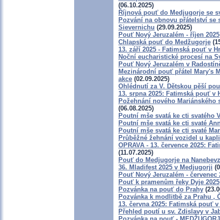
(06.10.2025)
Říjnová pouť do Medjugorje se s
Pozvání na obnovu přátelství se 
Sievernichu
(29.09.2025)
Pouť Nový Jeruzalém - říjen 2025
Chlapská pouť do Medžugorje
(15
13. září 2025 - Fatimská pouť v 
Noční eucharistické procesí na Sv
Pouť Nový Jeruzalém v Radostíně
Mezinárodní pouť přátel Mary's 
akce
(02.09.2025)
Ohlédnutí za V. Dětskou pěší pou
13. srpna 2025: Fatimská pouť v
Požehnání nového Mariánského slo
(06.08.2025)
Poutní mše svatá ke cti svatého 
Poutní mše svatá ke cti svaté An
Poutní mše svatá ke cti svaté Ma
Průběžné žehnání vozidel u kapli
OPRAVA - 13. července 2025: Fat
(11.07.2025)
Pouť do Medjugorje na Nanebevz
36. Mladifest 2025 v Medjugorji
(0
Pouť Nový Jeruzalém - červenec 
Pouť k pramenům řeky Dyje 2025
Pozvánka na pouť do Prahy
(23.0
Pozvánka k modlitbě za Prahu , 
13. června 2025: Fatimská pouť 
Přehled poutí u sv. Zdislavy v Ja
Pozvánka na pouť - MEDŽUGORJE-