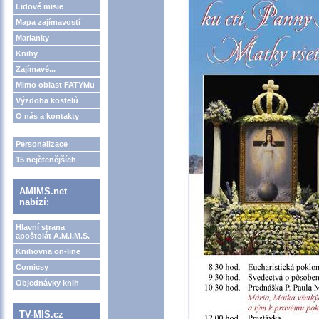
Lidové misie
Mapa zajímavostí
Marianky
Knihy
Zajímavé...
Mimo oblast FATYMu
Výzdoba kostelů
O nás a kontakty
Personalizace
15 nejčtenějších
AMIMS.net
nabízí:
Hlavní strana
apoštolát A.M.I.M.S.
Knihovna on-line
Comicsy
Objednávky knih
TV-MIS.cz