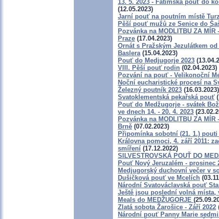
13. 5. 2023 - Fatimská pouť do ko
(12.05.2023)
Jarní pouť na poutním místě Tur
Pěší pouť mužů ze Senice do Ša
Pozvánka na MODLITBU ZA MÍR - 
Praze
(17.04.2023)
Ornát s Pražským Jezulátkem od 
Baslera
(15.04.2023)
Pouť do Medjugorje 2023
(13.04.
VIII. Pěší pouť rodin
(02.04.2023)
Pozvání na pouť - Velikonoční Med
Noční eucharistické procesí na S
Železný poutník 2023
(16.03.2023)
Svatoklementská pekařská pouť
(
Pouť do Medžugorje - svátek Boží
ve dnech 14. - 20. 4. 2023
(23.02.2
Pozvánka na MODLITBU ZA MÍR - 
Brně
(07.02.2023)
Připomínka sobotní (21. 1.) pouti
Královna pomoci, 4. září 2011: za
smíření
(17.12.2022)
SILVESTROVSKÁ POUŤ DO MEDŽUGO
Pouť Nový Jeruzalém - prosinec 
Medjugorský duchovní večer v so
Dušičková pouť ve Mcelích
(03.11
Národní Svatováclavská pouť Sta
Ještě jsou poslední volná místa, 
Meals do MEDŽUGORJE
(25.09.2
Zlatá sobota Žarošice - Září 2022
Národní pouť Panny Marie sedmib