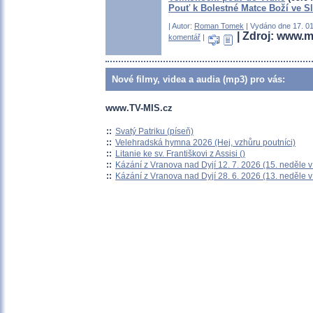
Pouť k Bolestné Matce Boží ve S
| Autor:
Roman Tomek
| Vydáno dne 17. 01
| Zdroj: www.m
komentář
|
Nové filmy, videa a audia (mp3) pro vás:
www.TV-MIS.cz
::
Svatý Patriku (píseň)
::
Velehradská hymna 2026 (Hej, vzhůru poutníci)
::
Litanie ke sv. Františkovi z Assisi ()
::
Kázání z Vranova nad Dyjí 12. 7. 2026 (15. neděle 
::
Kázání z Vranova nad Dyjí 28. 6. 2026 (13. neděle 