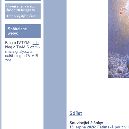
Hlavní strana webu
časopisu Milujte se!
Archiv vyšlých čísel
Spřátelené
weby:
Blog o FATYMu
zde
,
blog o TV-MIS.cz
tv-
mis.signaly.cz
a
další blog o TV-MIS
zde
.
Sdílet
Související články:
13. srpna 2026: Fatimská pouť v