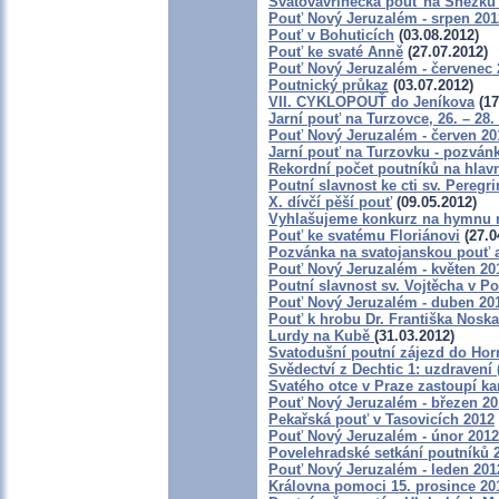
Svatovavřinecká pouť na Sněžk
Pouť Nový Jeruzalém - srpen 201
Pouť v Bohuticích
(03.08.2012)
Pouť ke svaté Anně
(27.07.2012)
Pouť Nový Jeruzalém - červenec 
Poutnický průkaz
(03.07.2012)
VII. CYKLOPOUŤ do Jeníkova
(17
Jarní pouť na Turzovce, 26. – 28.
Pouť Nový Jeruzalém - červen 20
Jarní pouť na Turzovku - pozván
Rekordní počet poutníků na hlavn
Poutní slavnost ke cti sv. Peregr
X. dívčí pěší pouť
(09.05.2012)
Vyhlašujeme konkurz na hymnu 
Pouť ke svatému Floriánovi
(27.0
Pozvánka na svatojanskou pouť a
Pouť Nový Jeruzalém - květen 20
Poutní slavnost sv. Vojtěcha v P
Pouť Nový Jeruzalém - duben 20
Pouť k hrobu Dr. Františka Nosk
Lurdy na Kubě
(31.03.2012)
Svatodušní poutní zájezd do Hor
Svědectví z Dechtic 1: uzdravení 
Svatého otce v Praze zastoupí k
Pouť Nový Jeruzalém - březen 20
Pekařská pouť v Tasovicích 2012
Pouť Nový Jeruzalém - únor 2012
Povelehradské setkání poutníků 
Pouť Nový Jeruzalém - leden 201
Královna pomoci 15. prosince 20