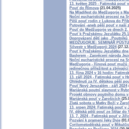
13. květen 2025 - Fatimská pouť
Pouť do Římova
(21.04.2025)
Na Mladifest do Medžugorje s Ma
Noční eucharistické procesí na S
Pěší pouť rodin z Lukova do Přib
Putování -aneb pěší pouť v naší 
Pouť do Medžugorje ve dnech 2. -
Pouť k Pražskému Jezulátku 25.
Doprovázení dětí jako „Poutníků 
MEDŽUGORJE: SEMINÁŘ PŮSTU, 
Silvestr v Medžugorji 2024
(27.12
Pouť k Pražskému Jezulátku dne 
Baslerem - Zasvěcení národa Jez
Noční eucharistické procesí na Sv
Medžugorje - říjnová pouť mužů 
jedinečnou příležitost a zbývajíc
13. října 2024 v 16 hodin: Fatim
13. září 2024 - Fatimská pouť v 
Ohlédnutí za IV. dětskou pěší po
Pouť Nový Jeruzalém - září 2024
Mariánská poutní slavnost v Ryb
Projekt obnovy poutního domu v
Mariánská pouť v Žarošicích
(25.
Zlatá sobota u Matky Boží v Žaro
13. srpen 2024: Fatimská pouť v J
IV. dětská pěší pouť ze Štítar do
13. 7. 2024 - Fatimská pouť v Jiři
Pozvání k prameni řeky Dyje
(01.
Cyrilometodějská pouť v Mikulči
Pozvánka na Prašivou 2024
(20.0