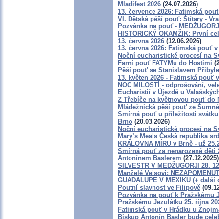
Mladifest 2026
(24.07.2026)
13. července 2026: Fatimská pou
VI. Dětská pěší pouť: Štítary - Vr
Pozvánka na pouť - MEDŽUGORJE 
HISTORICKÝ OKAMŽIK: První celo
13. června 2026
(12.06.2026)
13. června 2026: Fatimská pouť 
Noční eucharistické procesí na S
Farní pouť FATYMu do Hostimi
(2
Pěší pouť se Stanislavem Přiby
13. květen 2026 - Fatimská pouť
NOC MILOSTÍ - odprošování, vele
Eucharistií v Újezdě u Valašskýc
Z Třebíče na květnovou pouť do 
Mládežnická pěší pouť ze Šumné
Smírná pouť u příležitosti svátku
Brno
(20.03.2026)
Noční eucharistické procesí na S
Mary’s Meals Česká republika sr
KRÁLOVNA MÍRU v Brně - už 25.2
Smírná pouť za nenarozené děti 
Antonínem Baslerem
(27.12.2025)
SILVESTR V MEDŽUGORJI 28. 12. 2
Manželé Veisovi: NEZAPOMEN
GUADALUPE V MEXIKU (+ další o
Poutní slavnost ve Filipově
(09.12
Pozvánka na pouť k Pražskému J
Pražskému Jezulátku 25. října 20
Fatimská pouť v Hrádku u Znojma 
Biskup Antonín Basler bude cele