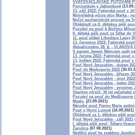
SVATOVÁCLAVSKÉ PUTOVÁNÍ P
Porciunkule v Jablunkově
(13.09.
13. září 2022: Fatimská pouť v Jiř
Mimořádná výzva otce Marka - rez
Noční eucharistické procesí na S
Ohlédnutí za II. dětskou pěší pou
Pozvání na pouť k Božímu Milos
II. dětská pěší pouť ze Štítar do 
11. pouť přátel Likvidace Lepry
(1
13. července 2022: Fatimská pouť 
Aktualizováno 28. 6. - VLAKOV
S panem Janem Němcem opět na
13. června 2022: Fatimská pouť v 
13. květen 2022: Fatimská pouť v 
Pouť Nový Jeruzalém - duben 20
Pouť do Medjugorje 2022
(30.03.
Pouť Nový Jeruzalém - březen 20
Pouť Nový Jeruzalém - únor 2022
Pouť Nový Jeruzalém - leden 202
Pouť Nový Jeruzalém - prosinec 
Slavíme výročí: 30 let večeřadel 
Pozvání na pouť do Medžugorje s
Meals.
(23.09.2021)
Národní pouť Panny Marie sedmib
Pouť v Horní Lomné
(16.09.2021)
Ohlédnutí za 1. dětskou pěší pout
Pouť Nový Jeruzalém - září 2021
I. dětská pěší pouť: Štítary-Vrano
Žarošice
(07.08.2021)
Nedělní pouť ke svatému Josefo