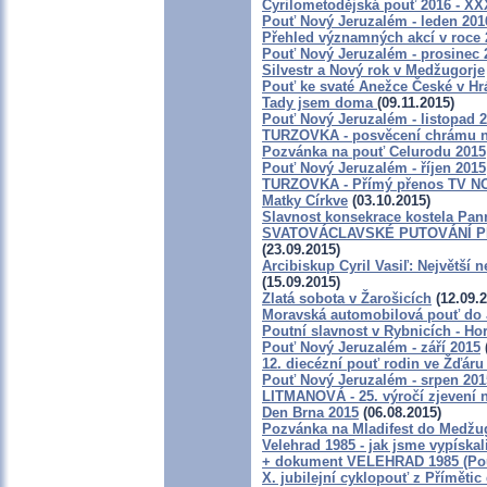
Cyrilometodějská pouť 2016 - XX
Pouť Nový Jeruzalém - leden 201
Přehled významných akcí v roce 
Pouť Nový Jeruzalém - prosinec 
Silvestr a Nový rok v Medžugorje
Pouť ke svaté Anežce České v H
Tady jsem doma
(09.11.2015)
Pouť Nový Jeruzalém - listopad 
TURZOVKA - posvěcení chrámu n
Pozvánka na pouť Celurodu 2015
Pouť Nový Jeruzalém - říjen 2015
TURZOVKA - Přímý přenos TV NOE
Matky Církve
(03.10.2015)
Slavnost konsekrace kostela Pan
SVATOVÁCLAVSKÉ PUTOVÁNÍ P
(23.09.2015)
Arcibiskup Cyril Vasiľ: Největší n
(15.09.2015)
Zlatá sobota v Žarošicích
(12.09.2
Moravská automobilová pouť do 
Poutní slavnost v Rybnicích - Ho
Pouť Nový Jeruzalém - září 2015
12. diecézní pouť rodin ve Žďár
Pouť Nový Jeruzalém - srpen 201
LITMANOVÁ - 25. výročí zjevení n
Den Brna 2015
(06.08.2015)
Pozvánka na Mladifest do Medžug
Velehrad 1985 - jak jsme vypíska
+ dokument VELEHRAD 1985 (Pouť
X. jubilejní cyklopouť z Přímětic