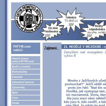
FATYM.com
21. NEDĚLE V MEZIDOBÍ - c
nabízí:
Zamyšlení nad evangeliem 2
cyklus B
Hlavní strana
www.FATYM.com
Bude a zveme!
Bohoslužby
Farnosti
Mnoho z Ježíšových učední
Adoptivní farnost
poslouchat?" Ježíš věděl sá
Zpravodaj
proto jim řekl: "Nad tím 
člověka, jak vystupuje tam,
Bylo
nic neznamená. Slova, kter
Foto
Ale jsou mezi vámi někteří,
kdo jsou ti, kdo nevěří, a kd
Hesla
vám říkal, že nikdo ke mně 