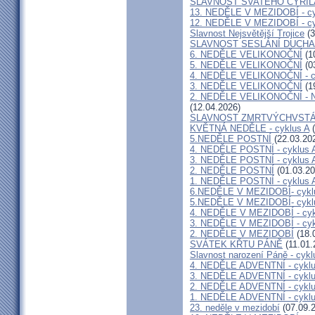
SLAVNOST SVATÉHO CYRIL
13. NEDĚLE V MEZIDOBÍ - cy
12. NEDĚLE V MEZIDOBÍ - cy
Slavnost Nejsvětější Trojice
(3
SLAVNOST SESLÁNÍ DUCHA
6. NEDĚLE VELIKONOČNÍ
(1
5. NEDĚLE VELIKONOČNÍ
(0
4. NEDĚLE VELIKONOČNÍ - c
3. NEDĚLE VELIKONOČNÍ
(1
2. NEDĚLE VELIKONOČNÍ -
(12.04.2026)
SLAVNOST ZMRTVÝCHVSTÁ
KVĚTNÁ NEDĚLE - cyklus A
(
5.NEDĚLE POSTNÍ
(22.03.20
4. NEDĚLE POSTNÍ - cyklus 
3. NEDĚLE POSTNÍ - cyklus 
2. NEDĚLE POSTNÍ
(01.03.20
1. NEDĚLE POSTNÍ - cyklus 
6.NEDĚLE V MEZIDOBÍ- cykl
5.NEDĚLE V MEZIDOBÍ- cykl
4. NEDĚLE V MEZIDOBÍ - cyk
3. NEDĚLE V MEZIDOBÍ - cyk
2. NEDĚLE V MEZIDOBÍ
(18.
SVÁTEK KŘTU PÁNĚ
(11.01.
Slavnost narození Páně - cykl
4. NEDĚLE ADVENTNÍ - cyklu
3. NEDĚLE ADVENTNÍ - cyklu
2. NEDĚLE ADVENTNÍ - cyklu
1. NEDĚLE ADVENTNÍ - cyklu
23. neděle v mezidobí
(07.09.