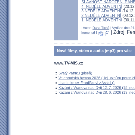
SLAVNOST NAROZENÍ PÁN
4. NEDĚLE ADVENTNÍ
(20.12
3 NEDĚLE ADVENTNÍ
(14.12.
2 NEDĚLE ADVENTNÍ
(08.12.
1. NEDĚLE ADVENTNÍ
(30.11
| Autor:
Dana Tichá
| Vydáno dne 24. 
| Zdroj: F
komentář
|
Nové filmy, videa a audia (mp3) pro vás:
www.TV-MIS.cz
::
Svatý Patriku (píseň)
::
Velehradská hymna 2026 (Hej, vzhůru poutníci
::
Litanie ke sv. Františkovi z Assisi ()
::
Kázání z Vranova nad Dyjí 12. 7. 2026 (15. ne
::
Kázání z Vranova nad Dyjí 28. 6. 2026 (13. ne