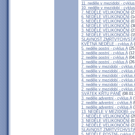
11. neděle v mezidobí - cyklus
10. neděle v mezidobí - cyklus
7. NEDĚLE VELIKONOČNÍ
(2
6. NEDĚLE VELIKONOČNÍ
(1
5. NEDĚLE VELIKONOČNÍ
(0
4. NEDĚLE VELIKONOČNÍ
(3
3. NEDĚLE VELIKONOČNÍ
(2
2. NEDĚLE VELIKONOČNÍ
(1
SLAVNOST ZMRTVÝCHVSTÁ
KVĚTNÁ NEDĚLE - cyklus A
(
5. neděle postní - cyklus A
(25
3. neděle postní - cyklus A
(12
2. neděle postní - cyklus A
(04
1. neděle postní - cyklus A
(26
7. neděle v mezidobí - cyklus 
6. neděle v mezidobí - cyklus 
5. neděle v mezidobí - cyklus 
4. neděle v mezidobí - cyklus 
3. neděle v mezidobí - cyklus 
2. neděle v mezidobí - cyklus 
SVÁTEK KŘTU PÁNĚ
(08.01.
3. neděle adventní - cyklus A
(
2. neděle adventní - cyklus A
(
1. neděle adventní - cyklus A
(
13. NEDĚLE V MEZIDOBÍ- cy
7. NEDĚLE VELIKONOČNÍ
(2
3. NEDĚLE VELIKONOČNÍ
(0
2. NEDĚLE VELIKONOČNÍ
(2
SLAVNOST ZMRTVÝCHVSTÁ
5. NEDĚLE POSTNÍ- cyklus 