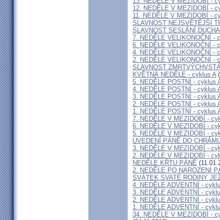
13. NEDĚLE V MEZIDOBÍ - cy
12. NEDĚLE V MEZIDOBÍ - cy
11. NEDĚLE V MEZIDOBÍ - cy
SLAVNOST NEJSVĚTĚJŠÍ T
SLAVNOST SESLÁNÍ DUCHA
7. NEDĚLE VELIKONOČNÍ - c
6. NEDĚLE VELIKONOČNÍ - c
4. NEDĚLE VELIKONOČNÍ - c
2. NEDĚLE VELIKONOČNÍ - c
SLAVNOST ZMRTVÝCHVSTÁ
KVĚTNÁ NEDĚLE - cyklus A
(
5. NEDĚLE POSTNÍ - cyklus 
4. NEDĚLE POSTNÍ - cyklus 
3. NEDĚLE POSTNÍ - cyklus 
2. NEDĚLE POSTNÍ - cyklus 
1. NEDĚLE POSTNÍ - cyklus 
7. NEDĚLE V MEZIDOBÍ - cyk
6. NEDĚLE V MEZIDOBÍ - cyk
5. NEDĚLE V MEZIDOBÍ - cyk
UVEDENÍ PÁNĚ DO CHRÁMU 
3. NEDĚLE V MEZIDOBÍ - cyk
2. NEDĚLE V MEZIDOBÍ - cyk
NEDĚLE KŘTU PÁNĚ
(11.01.
2. NEDĚLE PO NAROZENÍ 
SVÁTEK SVATÉ RODINY JEŽ
4. NEDĚLE ADVENTNÍ - cyklu
3. NEDĚLE ADVENTNÍ - cyklu
2. NEDĚLE ADVENTNÍ - cyklu
1. NEDĚLE ADVENTNÍ - cyklu
34. NEDĚLE V MEZIDOBÍ - 