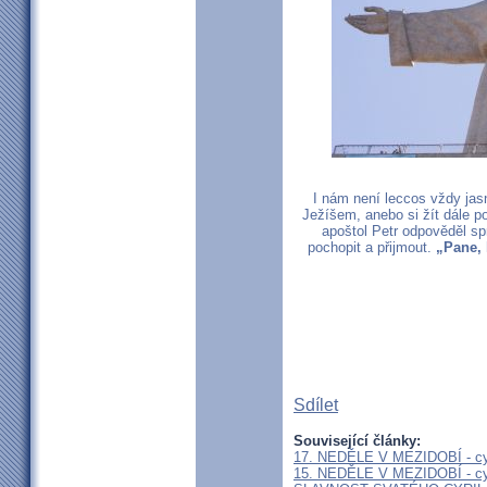
I nám není leccos vždy jas
Ježíšem, anebo si žít dále p
apoštol Petr odpověděl s
pochopit a přijmout.
„Pane,
Sdílet
Související články:
17. NEDĚLE V MEZIDOBÍ - cy
15. NEDĚLE V MEZIDOBÍ - cy