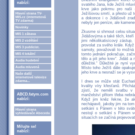
nabízí:
svatého Jana, kde Ježíš mluví
krve jako pokrmu pro naši 
Ježíšovou smrtí, a přesto už 
Hlavní strana TV-
MIS.cz (internetová
a dokonce i o Jidášově zra
TV zdarma)
nebyly jen peníze, ale kamenem
Novinky
Zkusme si shrnout celou situa
MIS 1 zábava
Jidášovýma a také těch, kteří 
jimi několikatisícový zástup,
MIS 2 vzdělání
provolat za svého krále. Kdy
MIS 3 publicist.
samoty, považovali to možná j
MIS 4 lokální
tomto jednání pokračuje, začne
tělo a pít jeho krev“. Jidáš a 
Audia hudební
důležité.“ Důležité je nyní vy
Audia mluvená
Místo toho Ježíš dále opakuje 
jeho krve a nesnaží se je vys
Naše další
internetové televize
zdarma...
I dnes se může stát Euchar
kvality víry křesťanů. Přich
zjistí, že neměli svatbu v
ABCD.fatym.com
manželství přitom třeba nebrá
nabízí:
Když jim kněz řekne, že al
nechápavě, jakoby jim na tom 
setkání s Pánem v této svátos
Hlavní strana
nestojí o setkání s Pánem ve
vyhledávače Abeceda
situacích se začíná projevovat
Milujte se!
nabízí: