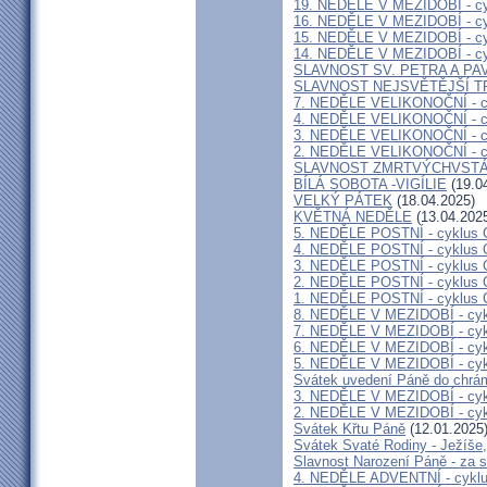
19. NEDĚLE V MEZIDOBÍ - cy
16. NEDĚLE V MEZIDOBÍ - cy
15. NEDĚLE V MEZIDOBÍ - cy
14. NEDĚLE V MEZIDOBÍ - cy
SLAVNOST SV. PETRA A PA
SLAVNOST NEJSVĚTĚJŠÍ T
7. NEDĚLE VELIKONOČNÍ - c
4. NEDĚLE VELIKONOČNÍ - c
3. NEDĚLE VELIKONOČNÍ - c
2. NEDĚLE VELIKONOČNÍ - c
SLAVNOST ZMRTVÝCHVSTÁ
BÍLÁ SOBOTA -VIGÍLIE
(19.0
VELKÝ PÁTEK
(18.04.2025)
KVĚTNÁ NEDĚLE
(13.04.202
5. NEDĚLE POSTNÍ - cyklus 
4. NEDĚLE POSTNÍ - cyklus 
3. NEDĚLE POSTNÍ - cyklus 
2. NEDĚLE POSTNÍ - cyklus 
1. NEDĚLE POSTNÍ - cyklus 
8. NEDĚLE V MEZIDOBÍ - cyk
7. NEDĚLE V MEZIDOBÍ - cyk
6. NEDĚLE V MEZIDOBÍ - cyk
5. NEDĚLE V MEZIDOBÍ - cyk
Svátek uvedení Páně do chrá
3. NEDĚLE V MEZIDOBÍ - cyk
2. NEDĚLE V MEZIDOBÍ - cyk
Svátek Křtu Páně
(12.01.2025
Svátek Svaté Rodiny - Ježíše,
Slavnost Narození Páně - za s
4. NEDĚLE ADVENTNÍ - cykl