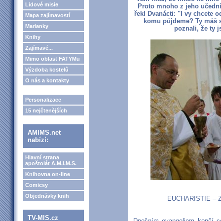
Lidové misie
Proto mnoho z jeho učedník
řekl Dvanácti: "I vy chcete 
Mapa zajímavostí
komu půjdeme? Ty máš sl
Marianky
poznali, že ty 
Knihy
Zajímavé...
Mimo oblast FATYMu
Výzdoba kostelů
O nás a kontakty
Personalizace
15 nejčtenějších
AMIMS.net
nabízí:
Hlavní strana
apoštolát A.M.I.M.S.
Knihovna on-line
Comicsy
Objednávky knih
EUCHARISTIE – 
TV-MIS.cz
Dnešním evangeliem končí cel