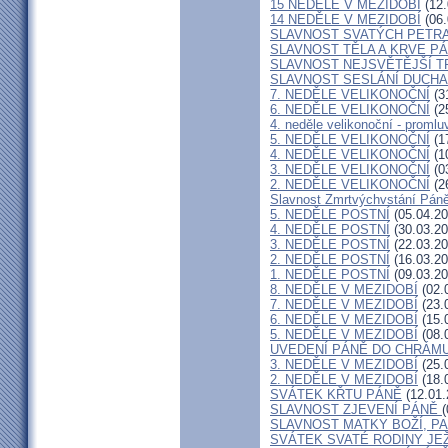
15 NEDĚLE V MEZIDOBÍ
(12.
14 NEDĚLE V MEZIDOBÍ
(06.
SLAVNOST SVATÝCH PETRA
SLAVNOST TĚLA A KRVE P
SLAVNOST NEJSVĚTĚJŠÍ T
SLAVNOST SESLÁNÍ DUCHA
7. NEDĚLE VELIKONOČNÍ
(3
6. NEDĚLE VELIKONOČNÍ
(2
4. neděle velikonoční - promlu
5. NEDĚLE VELIKONOČNÍ
(1
4. NEDĚLE VELIKONOČNÍ
(1
3. NEDĚLE VELIKONOČNÍ
(0
2. NEDĚLE VELIKONOČNÍ
(2
Slavnost Zmrtvýchvstání Pán
5. NEDĚLE POSTNÍ
(05.04.20
4. NEDĚLE POSTNÍ
(30.03.20
3. NEDĚLE POSTNÍ
(22.03.20
2. NEDĚLE POSTNÍ
(16.03.20
1. NEDĚLE POSTNÍ
(09.03.20
8. NEDĚLE V MEZIDOBÍ
(02.
7. NEDĚLE V MEZIDOBÍ
(23.
6. NEDĚLE V MEZIDOBÍ
(15.
5. NEDĚLE V MEZIDOBÍ
(08.
UVEDENÍ PÁNĚ DO CHRÁMU 
3. NEDĚLE V MEZIDOBÍ
(25.
2. NEDĚLE V MEZIDOBÍ
(18.
SVÁTEK KŘTU PÁNĚ
(12.01.
SLAVNOST ZJEVENÍ PÁNĚ
(
SLAVNOST MATKY BOŽÍ, P
SVÁTEK SVATÉ RODINY JEŽ