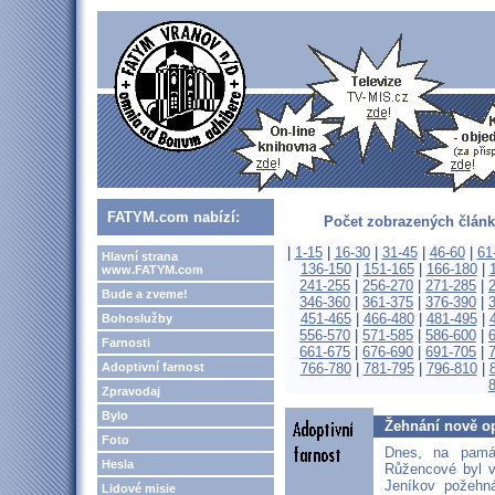
FATYM.com nabízí:
Počet zobrazených článk
|
1-15
|
16-30
|
31-45
|
46-60
|
61
Hlavní strana
136-150
|
151-165
|
166-180
|
www.FATYM.com
241-255
|
256-270
|
271-285
|
Bude a zveme!
346-360
|
361-375
|
376-390
|
451-465
|
466-480
|
481-495
|
Bohoslužby
556-570
|
571-585
|
586-600
|
Farnosti
661-675
|
676-690
|
691-705
|
Adoptivní farnost
766-780
|
781-795
|
796-810
|
Zpravodaj
Bylo
Žehnání nově o
Foto
Dnes, na pamá
Hesla
Růžencové byl v 
Jeníkov požehn
Lidové misie