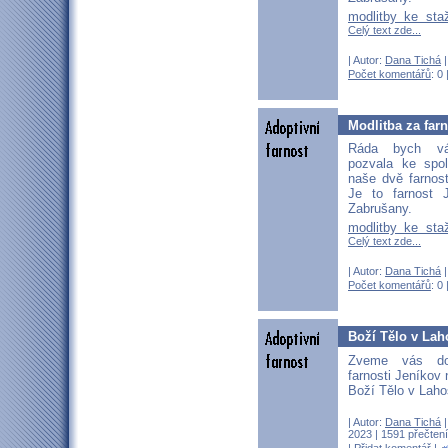
modlitby ke sta
Celý text zde...
| Autor:
Dana Tichá
|
Počet komentářů
: 0 
Modlitba za far
Ráda bych vá
pozvala ke spo
naše dvě farnos
Je to farnost 
Zabrušany.
modlitby ke sta
Celý text zde...
| Autor:
Dana Tichá
|
Počet komentářů
: 0 
Boží Tělo v Lah
Zveme vás do
farnosti Jeníkov
Boží Tělo v Laho
| Autor:
Dana Tichá
|
2023 | 1591 přečtení
|
Přidat komentář
|