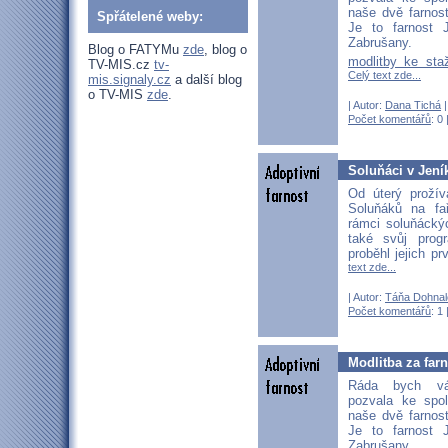
naše dvě farnos
Spřátelené weby:
Je to farnost 
Zabrušany.
Blog o FATYMu
zde
, blog o
modlitby ke sta
TV-MIS.cz
tv-
Celý text zde...
mis.signaly.cz
a další blog
o TV-MIS
zde
.
| Autor:
Dana Tichá
|
Počet komentářů
: 0 
Soluňáci v Jení
Od úterý prožív
Soluňáků na fa
rámci soluňáckýc
také svůj prog
proběhl jejich p
text zde...
| Autor:
Táňa Dohnal
Počet komentářů
: 1 
Modlitba za far
Ráda bych vá
pozvala ke spo
naše dvě farnos
Je to farnost 
Zabrušany.