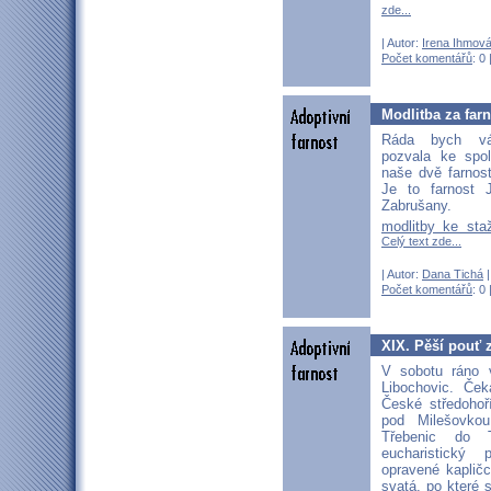
zde...
| Autor:
Irena Ihmov
Počet komentářů
: 0 
Modlitba za far
Ráda bych vá
pozvala ke spo
naše dvě farnos
Je to farnost 
Zabrušany.
modlitby ke sta
Celý text zde...
| Autor:
Dana Tichá
|
Počet komentářů
: 0 
XIX. Pěší pouť 
V sobotu ráno v
Libochovic. Ček
České středohoř
pod Milešovko
Třebenic do T
eucharistický
opravené kapličc
svatá, po které s