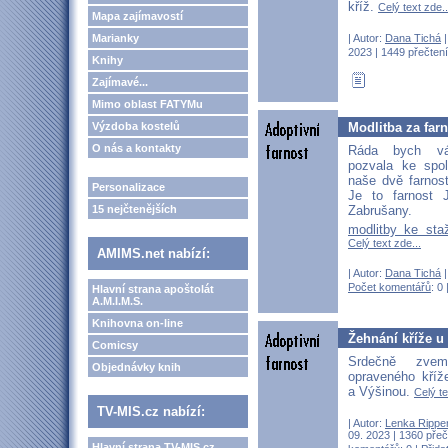
kříž.
Celý text zde..
Mapa zajímavostí
| Autor:
Dana Tichá
|
Marianky
2023 | 1449 přečtení
Knihy
Zajímavé...
Mimo oblast FATYMu
Modlitba za far
Výzdoba kostelů
O nás a kontakty
Ráda bych vá
pozvala ke spo
naše dvě farnos
Personalizace
Je to farnost 
15 nejčtenějších
Zabrušany.
modlitby ke sta
Celý text zde...
AMIMS.net nabízí:
| Autor:
Dana Tichá
|
Počet komentářů
: 0 
Hlavní strana apoštolát
A.M.I.M.S.
Knihovna on-line
Žehnání kříže 
Comicsy
Srdečně zve
Objednávky knih
opraveného kří
a Výšinou.
Celý te
TV-MIS.cz nabízí:
| Autor:
Lenka Rippe
09. 2023 | 1360 přeč
Hlavní strana TV-MIS.cz