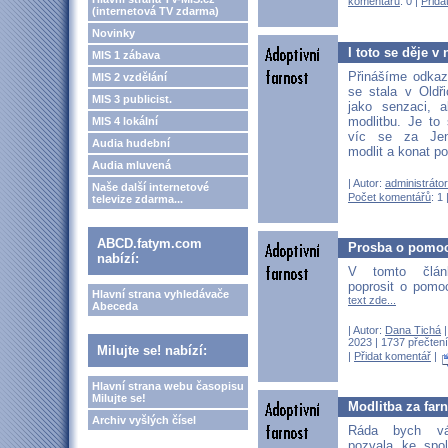
komentářů
: 0 |
Přida
(internetová TV zdarma)
Novinky
I toto se děje v
MIS 1 zábava
Přinášíme odkaz 
MIS 2 vzdělání
se stala v Oldř
MIS 3 publicist.
jako senzaci, 
modlitbu. Je to
MIS 4 lokální
víc se za Jen
Audia hudební
modlit a konat p
Audia mluvená
| Autor:
administrátor
Naše další internetové
Počet komentářů
: 1 
televize zdarma...
ABCD.fatym.com
Prosba o pomoc 
nabízí:
V tomto člán
poprosit o pomo
Hlavní strana vyhledávače
text zde...
Abeceda
| Autor:
Dana Tichá
|
2023 | 1737 přečtení
Milujte se! nabízí:
|
Přidat komentář
|
Hlavní strana webu časopisu
Milujte se!
Modlitba za far
Archiv vyšlých čísel
Ráda bych vá
pozvala ke spo