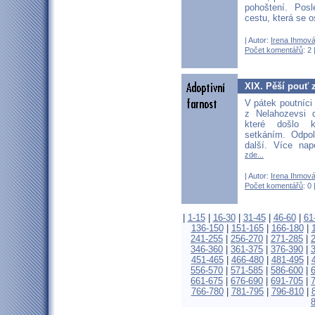
pohoštení. Posl
cestu, která se 
| Autor:
Irena Ihmov
Počet komentářů
: 2 
XIX. Pěší pouť 
V pátek poutníci 
z Nelahozevsi d
které došlo 
setkáním. Odpole
další. Více nap
zde...
| Autor:
Irena Ihmov
Počet komentářů
: 0 
|
1-15
|
16-30
|
31-45
|
46-60
|
61
136-150
|
151-165
|
166-180
|
241-255
|
256-270
|
271-285
|
346-360
|
361-375
|
376-390
|
451-465
|
466-480
|
481-495
|
556-570
|
571-585
|
586-600
|
661-675
|
676-690
|
691-705
|
766-780
|
781-795
|
796-810
|