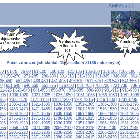
AMIMS.net
Počet zobrazených článků: 15 (z celkem 21186 nalezených)
60
|
61-75
|
76-90
|
91-105
|
106-120
|
121-135
|
136-150
|
151-165
|
166-180
|
55
|
256-270
|
271-285
|
286-300
|
301-315
|
316-330
|
331-345
|
346-360
|
361-
36-450
|
451-465
|
466-480
|
481-495
|
496-510
|
511-525
|
526-540
|
541-555
|
30
|
631-645
|
646-660
|
661-675
|
676-690
|
691-705
|
706-720
|
721-735
|
736-
11-825
|
826-840
|
841-855
|
856-870
|
871-885
|
886-900
|
901-915
|
916-930
|
005
|
1006-1020
|
1021-1035
|
1036-1050
|
1051-1065
|
1066-1080
|
1081-1095
155
|
1156-1170
|
1171-1185
|
1186-1200
|
1201-1215
|
1216-1230
|
1231-1245
305
|
1306-1320
|
1321-1335
|
1336-1350
|
1351-1365
|
1366-1380
|
1381-1395
455
|
1456-1470
|
1471-1485
|
1486-1500
|
1501-1515
|
1516-1530
|
1531-1545
605
|
1606-1620
|
1621-1635
|
1636-1650
|
1651-1665
|
1666-1680
|
1681-1695
755
|
1756-1770
|
1771-1785
|
1786-1800
|
1801-1815
|
1816-1830
|
1831-1845
905
|
1906-1920
|
1921-1935
|
1936-1950
|
1951-1965
|
1966-1980
|
1981-1995
055
|
2056-2070
|
2071-2085
|
2086-2100
|
2101-2115
|
2116-2130
|
2131-2145
205
|
2206-2220
|
2221-2235
|
2236-2250
|
2251-2265
|
2266-2280
|
2281-2295
355
|
2356-2370
|
2371-2385
|
2386-2400
|
2401-2415
|
2416-2430
|
2431-2445