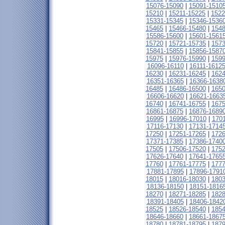
15076-15090
|
15091-1510
15210
|
15211-15225
|
1522
15331-15345
|
15346-1536
15465
|
15466-15480
|
1548
15586-15600
|
15601-1561
15720
|
15721-15735
|
1573
15841-15855
|
15856-1587
15975
|
15976-15990
|
1599
16096-16110
|
16111-1612
16230
|
16231-16245
|
1624
16351-16365
|
16366-1638
16485
|
16486-16500
|
1650
16606-16620
|
16621-1663
16740
|
16741-16755
|
1675
16861-16875
|
16876-1689
16995
|
16996-17010
|
170
17116-17130
|
17131-1714
17250
|
17251-17265
|
1726
17371-17385
|
17386-1740
17505
|
17506-17520
|
1752
17626-17640
|
17641-1765
17760
|
17761-17775
|
1777
17881-17895
|
17896-1791
18015
|
18016-18030
|
1803
18136-18150
|
18151-1816
18270
|
18271-18285
|
1828
18391-18405
|
18406-1842
18525
|
18526-18540
|
1854
18646-18660
|
18661-1867
18780
|
18781-18795
|
1879