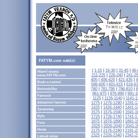
FATYM.com nabízí:
|
1-15
|
16-30
|
31-45
|
46-
Hlavní strana
211-225
|
226-240
|
241-2
www.FATYM.com
405
|
406-420
|
421-435
|
4
Bude a zveme!
586-600
|
601-615
|
616-6
780
|
781-795
|
796-810
|
8
Bohoslužby
961-975
|
976-990
|
991-1
Farnosti
1125
|
1126-1140
|
1141-1
Adoptivní farnost
1275
|
1276-1290
|
1291-1
1425
|
1426-1440
|
1441-1
Zpravodaj
1575
|
1576-1590
|
1591-1
Bylo
1725
|
1726-1740
|
1741-1
1875
|
1876-1890
|
1891-1
Foto
2025
|
2026-2040
|
2041-2
Hesla
2175
|
2176-2190
|
2191-2
2325
|
2326-2340
|
2341-2
Lidové misie