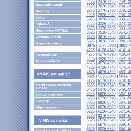
2475
|
2476-2490
|
2491-2
Mapa zajímavostí
2625
|
2626-2640
|
2641-2
2775
|
2776-2790
|
2791-2
Marianky
2925
|
2926-2940
|
2941-2
Knihy
3075
|
3076-3090
|
3091-3
3225
|
3226-3240
|
3241-3
Zajímavé...
3375
|
3376-3390
|
3391-3
Mimo oblast FATYMu
3525
|
3526-3540
|
3541-3
3675
|
3676-3690
|
3691-3
Výzdoba kostelů
3825
|
3826-3840
|
3841-3
O nás a kontakty
3975
|
3976-3990
|
3991-4
4125
|
4126-4140
|
4141-4
4275
|
4276-4290
|
4291-4
Personalizace
4425
|
4426-4440
|
4441-4
15 nejčtenějších
4575
|
4576-4590
|
4591-4
4725
|
4726-4740
|
4741-4
4875
|
4876-4890
|
4891-4
AMIMS.net nabízí:
5025
|
5026-5040
|
5041-5
5175
|
5176-5190
|
5191-5
Hlavní strana apoštolát
5325
|
5326-5340
|
5341-5
A.M.I.M.S.
5475
|
5476-5490
|
5491-5
5625
|
5626-5640
|
5641-5
Knihovna on-line
5775
|
5776-5790
|
5791-5
Comicsy
5925
|
5926-5940
|
5941-5
6075
|
6076-6090
|
6091-6
Objednávky knih
6225
|
6226-6240
|
6241-6
6375
|
6376-6390
|
6391-6
6525
|
6526-6540
|
6541-6
TV-MIS.cz nabízí:
6675
|
6676-6690
|
6691-6
6825
|
6826-6840
|
6841-6
Hlavní strana TV-MIS.cz