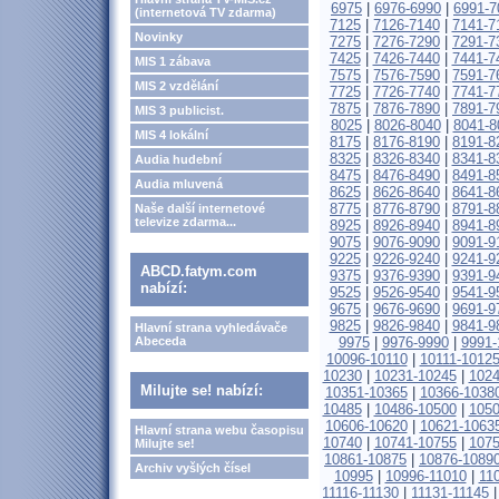
6975
|
6976-6990
|
6991-7
(internetová TV zdarma)
7125
|
7126-7140
|
7141-7
Novinky
7275
|
7276-7290
|
7291-7
7425
|
7426-7440
|
7441-7
MIS 1 zábava
7575
|
7576-7590
|
7591-7
MIS 2 vzdělání
7725
|
7726-7740
|
7741-7
7875
|
7876-7890
|
7891-7
MIS 3 publicist.
8025
|
8026-8040
|
8041-8
MIS 4 lokální
8175
|
8176-8190
|
8191-8
8325
|
8326-8340
|
8341-8
Audia hudební
8475
|
8476-8490
|
8491-8
Audia mluvená
8625
|
8626-8640
|
8641-8
8775
|
8776-8790
|
8791-8
Naše další internetové
televize zdarma...
8925
|
8926-8940
|
8941-8
9075
|
9076-9090
|
9091-9
9225
|
9226-9240
|
9241-9
ABCD.fatym.com
9375
|
9376-9390
|
9391-9
nabízí:
9525
|
9526-9540
|
9541-9
9675
|
9676-9690
|
9691-9
9825
|
9826-9840
|
9841-9
Hlavní strana vyhledávače
Abeceda
9975
|
9976-9990
|
9991-
10096-10110
|
10111-1012
10230
|
10231-10245
|
1024
Milujte se! nabízí:
10351-10365
|
10366-1038
10485
|
10486-10500
|
1050
10606-10620
|
10621-1063
Hlavní strana webu časopisu
10740
|
10741-10755
|
1075
Milujte se!
10861-10875
|
10876-1089
Archiv vyšlých čísel
10995
|
10996-11010
|
11
11116-11130
|
11131-11145