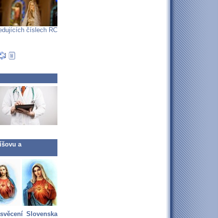
edujících číslech RC
íšovu a
asvěcení Slovenska