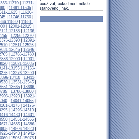
1356-11370
|
11371-
používat, pokud není někde
490
|
11491-11505
|
stanoveno jinak.
611-11625
|
11626-
745
|
11746-11760
|
866-11880
|
11881-
000
|
12001-12015
|
2121-12135
|
12136-
2255
|
12256-12270
|
2376-12390
|
12391-
2510
|
12511-12525
|
2631-12645
|
12646-
2765
|
12766-12780
|
2886-12900
|
12901-
3020
|
13021-13035
|
3141-13155
|
13156-
3275
|
13276-13290
|
3396-13410
|
13411-
3530
|
13531-13545
|
3651-13665
|
13666-
3785
|
13786-13800
|
3906-13920
|
13921-
4040
|
14041-14055
|
4161-14175
|
14176-
4295
|
14296-14310
|
4416-14430
|
14431-
4550
|
14551-14565
|
4671-14685
|
14686-
4805
|
14806-14820
|
4926-14940
|
14941-
5060
|
15061-15075
|