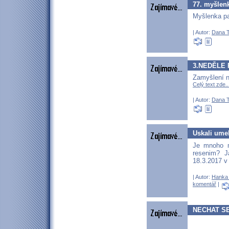
77. myšlenk
Myšlenka pa
| Autor:
Dana T
3.NEDĚLE 
Zamyšlení n
Celý text zde..
| Autor:
Dana T
Uskali ume
Je mnoho m
resenim? J
18.3.2017 v
| Autor:
Hanka
komentář
|
NECHAT S