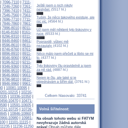
|
7096-7110
|
7111-
Ještě jsem o nich nikdy
|
7246-7260
|
7261-
neslyšel.
(5517 hl.)
|
7396-7410
|
7411-
|
7546-7560
|
7561-
Tuším, že něco takového existuje, ale
|
7696-7710
|
7711-
nic víc.
(4564 hl.)
|
7846-7860
|
7861-
|
7996-8010
|
8011-
Už jsem měl některé tyto tiskoviny v
|
8146-8160
|
8161-
ruce.
(6533 hl.)
|
8296-8310
|
8311-
|
8446-8460
|
8461-
Popravdě, vůbec mě
|
8596-8610
|
8611-
nezaujaly.
(4102 hl.)
|
8746-8760
|
8761-
|
8896-8910
|
8911-
Něco málo jsem přečetl a líbilo se mi
to.
(4377 hl.)
|
9046-9060
|
9061-
|
9196-9210
|
9211-
Tyto tiskoviny čtu pravidelně a jsem
|
9346-9360
|
9361-
za ně rád.
(4887 hl.)
|
9496-9510
|
9511-
|
9646-9660
|
9661-
Nejen je čtu, ale také si je
|
9796-9810
|
9811-
objednávám a šířím dál.
(3761 hl.)
|
9946-9960
|
9961-
80
|
10081-10095
|
0201-10215
|
10216-
Celkem hlasovalo: 33741
0335
|
10336-10350
|
0456-10470
|
10471-
0590
|
10591-10605
|
Volná šiřitelnost:
0711-10725
|
10726-
0845
|
10846-10860
|
0966-10980
|
10981-
Na obsah tohoto webu si FATYM
100
|
11101-11115
|
nevyhrazuje žádná autorská
-11235
|
11236-11250
práva!
Obsah můžete dále