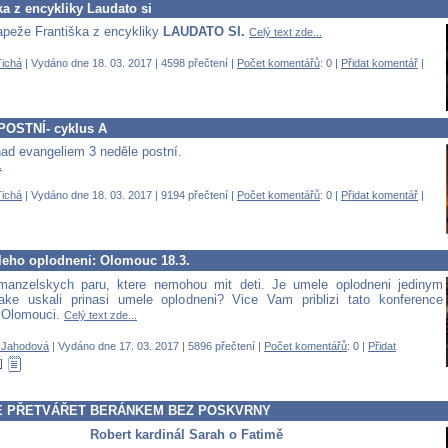
a z encykliky Laudato si
peže Františka z encykliky
LAUDATO SI.
Celý text zde...
ichá
| Vydáno dne 18. 03. 2017 | 4598 přečtení |
Počet komentářů
: 0 |
Přidat komentář
|
POSTNÍ- cyklus A
ad evangeliem 3 neděle postní.
.
ichá
| Vydáno dne 18. 03. 2017 | 9194 přečtení |
Počet komentářů
: 0 |
Přidat komentář
|
leho oplodneni: Olomouc 18.3.
anzelskych paru, ktere nemohou mit deti. Je umele oplodneni jedinym
ake uskali prinasi umele oplodneni? Vice Vam priblizi tato konference
 Olomouci.
Celý text zde...
 Jahodová
| Vydáno dne 17. 03. 2017 | 5896 přečtení |
Počet komentářů
: 0 |
Přidat
E PŘETVÁŘET BERÁNKEM BEZ POSKVRNY
Robert kardinál Sarah o Fatimě