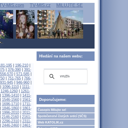
TV-MIS.com
TV-MIS.cz
MILUJTE.SE
Hledání na našem webu:
181-195
|
196-210
|
375
|
376-390
|
391-
556-570
|
571-585
|
750
|
751-765
|
766-
931-945
|
946-960
|
|
1096-1110
|
1111-
|
1246-1260
|
1261-
|
1396-1410
|
1411-
|
1546-1560
|
1561-
Doporučujeme:
|
1696-1710
|
1711-
|
1846-1860
|
1861-
Časopis Milujte se!
|
1996-2010
|
2011-
Společenství čistých srdcí (SČS)
|
2146-2160
|
2161-
|
2296-2310
|
2311-
Web KATOLIK.cz
|
2446-2460
|
2461-