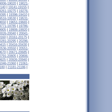
9006-19020
|
19021-
9140
|
19141-19155
|
9261-19275
|
19276-
9395
|
19396-19410
|
9516-19530
|
19531-
9650
|
19651-19665
|
9771-19785
|
19786-
9905
|
19906-19920
|
0026-20040
|
20041-
0160
|
20161-20175
|
0281-20295
|
20296-
0415
|
20416-20430
|
0536-20550
|
20551-
0670
|
20671-20685
|
0791-20805
|
20806-
0925
|
20926-20940
|
1046-21060
|
21061-
180
|
21181-21186
|