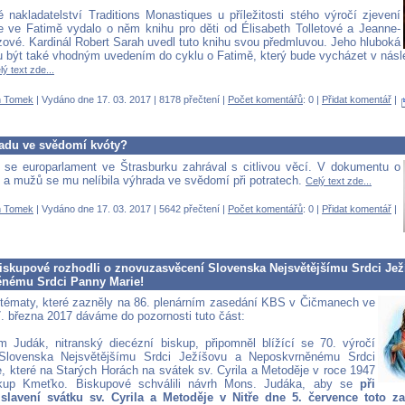
 nakladatelství Traditions Monastiques u příležitosti stého výročí zjevení
 ve Fatimě vydalo o něm knihu pro děti od Élisabeth Tolletové a Jeanne-
zové. Kardinál Robert Sarah uvedl tuto knihu svou předmluvou. Jeho hluboká
 být také vhodným uvedením do cyklu o Fatimě, který bude vycházet v násl
lý text zde...
 Tomek
| Vydáno dne 17. 03. 2017 | 8178 přečtení |
Počet komentářů
: 0 |
Přidat komentář
|
radu ve svědomí kvóty?
 se europarlament ve Štrasburku zahrával s citlivou věcí. V dokumentu o
n a mužů se mu nelíbila výhrada ve svědomí při potratech.
Celý text zde...
 Tomek
| Vydáno dne 17. 03. 2017 | 5642 přečtení |
Počet komentářů
: 0 |
Přidat komentář
|
biskupové rozhodli o znovuzasvěcení Slovenska Nejsvětějšímu Srdci Jež
nému Srdci Panny Marie!
 tématy, které zazněly na 86. plenárním zasedání KBS v Čičmanech ve
7. března 2017 dáváme do pozornosti tuto část:
m Judák, nitranský diecézní biskup, připomněl blížící se 70. výročí
Slovenska Nejsvětějšímu Srdci Ježíšovu a Neposkvrněnému Srdci
, které na Starých Horách na svátek sv. Cyrila a Metoděje v roce 1947
skup Kmeťko. Biskupové schválili návrh Mons. Judáka, aby se
při
 slavení svátku sv. Cyrila a Metoděje v Nitře dne 5. července toto z