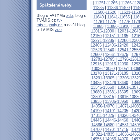
|
11251-11265
|
11266-112
Spřátelené weby:
11385
|
11386-11400
|
114
11506-11520
|
11521-115
Blog o FATYMu
zde
, blog o
11640
|
11641-11655
|
116
TV-MIS.cz
tv-
11761-11775
|
11776-1179
mis.signaly.cz
a další blog
11895
|
11896-11910
|
119
o TV-MIS
zde
.
12016-12030
|
12031-1204
12150
|
12151-12165
|
1216
12271-12285
|
12286-1230
12405
|
12406-12420
|
1242
12526-12540
|
12541-1255
12660
|
12661-12675
|
1267
12781-12795
|
12796-1281
12915
|
12916-12930
|
1293
13036-13050
|
13051-1306
13170
|
13171-13185
|
1318
13291-13305
|
13306-1332
13425
|
13426-13440
|
1344
13546-13560
|
13561-1357
13680
|
13681-13695
|
1369
13801-13815
|
13816-1383
13935
|
13936-13950
|
1395
14056-14070
|
14071-1408
14190
|
14191-14205
|
1420
14311-14325
|
14326-1434
14445
|
14446-14460
|
1446
14566-14580
|
14581-1459
14700
|
14701-14715
|
1471
14821-14835
|
14836-1485
14955
|
14956-14970
|
1497