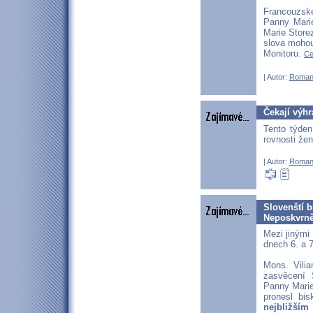
Francouzské
Panny Marie
Marie Store
slova mohou
Monitoru.
Ce
| Autor:
Roman
Čekají výh
Tento týden
rovnosti že
| Autor:
Roman
Slovenští 
Neposkvrně
Mezi jinými
dnech 6. a 
Mons. Vilia
zasvěcení 
Panny Marie
pronesl bi
nejbližším