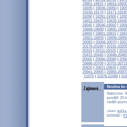
18901-18915
|
18916-1893
19035
|
19036-19050
|
190
19156-19170
|
19171-1918
19290
|
19291-19305
|
1930
19411-19425
|
19426-1944
19545
|
19546-19560
|
1956
19666-19680
|
19681-1969
19800
|
19801-19815
|
1981
19921-19935
|
19936-1995
20055
|
20056-20070
|
200
20176-20190
|
20191-2020
20310
|
20311-20325
|
2032
20431-20445
|
20446-2046
20565
|
20566-20580
|
2058
20686-20700
|
20701-2071
20820
|
20821-20835
|
2083
20941-20955
|
20956-2097
21075
|
21076-21090
|
210
Novéna ke s
Nabízíme N
pondělí 20.b
neděli postn
| Autor:
Anička 
komentář
|