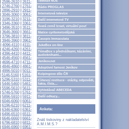
Televize NOE
|
2596-2610
|
2611-
|
2746-2760
|
2761-
Rádio PROGLAS
|
2896-2910
|
2911-
Internetová televize
|
3046-3060
|
3061-
|
3196-3210
|
3211-
Další internetové TV
|
3346-3360
|
3361-
Svatá země Izrael, virtuální pouť
|
3496-3510
|
3511-
|
3646-3660
|
3661-
Matice cyrilometodějská
|
3796-3810
|
3811-
Časopis Immaculata
|
3946-3960
|
3961-
|
4096-4110
|
4111-
JukeBox on-line
|
4246-4260
|
4261-
TémaBox s přednáškami, kázáními,
|
4396-4410
|
4411-
audioknihami...
|
4546-4560
|
4561-
Jeníkov.net
|
4696-4710
|
4711-
|
4846-4860
|
4861-
Adoptivní farnost Jeníkov
|
4996-5010
|
5011-
Kolpingovo dílo ČR
|
5146-5160
|
5161-
|
5296-5310
|
5311-
Církevní restituce - otázky, odpovědi,
|
5446-5460
|
5461-
fakta, čísla....
|
5596-5610
|
5611-
Vyhledávač ABECEDA
|
5746-5760
|
5761-
|
5896-5910
|
5911-
Další odkazy...
|
6046-6060
|
6061-
|
6196-6210
|
6211-
Anketa:
|
6346-6360
|
6361-
|
6496-6510
|
6511-
|
6646-6660
|
6661-
Znáš tiskoviny z nakladatelství
|
6796-6810
|
6811-
A.M.I.M.S.?
|
6946-6960
|
6961-