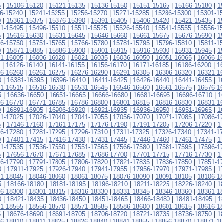
5
|
15106-15120
|
15121-15135
|
15136-15150
|
15151-15165
|
15166-15180
|
1
6-15240
|
15241-15255
|
15256-15270
|
15271-15285
|
15286-15300
|
15301-1
0
|
15361-15375
|
15376-15390
|
15391-15405
|
15406-15420
|
15421-15435
|
1
1-15495
|
15496-15510
|
15511-15525
|
15526-15540
|
15541-15555
|
15556-1
5
|
15616-15630
|
15631-15645
|
15646-15660
|
15661-15675
|
15676-15690
|
1
6-15750
|
15751-15765
|
15766-15780
|
15781-15795
|
15796-15810
|
15811-1
0
|
15871-15885
|
15886-15900
|
15901-15915
|
15916-15930
|
15931-15945
|
1
1-16005
|
16006-16020
|
16021-16035
|
16036-16050
|
16051-16065
|
16066-1
5
|
16126-16140
|
16141-16155
|
16156-16170
|
16171-16185
|
16186-16200
|
1
6-16260
|
16261-16275
|
16276-16290
|
16291-16305
|
16306-16320
|
16321-1
0
|
16381-16395
|
16396-16410
|
16411-16425
|
16426-16440
|
16441-16455
|
1
1-16515
|
16516-16530
|
16531-16545
|
16546-16560
|
16561-16575
|
16576-1
5
|
16636-16650
|
16651-16665
|
16666-16680
|
16681-16695
|
16696-16710
|
1
6-16770
|
16771-16785
|
16786-16800
|
16801-16815
|
16816-16830
|
16831-1
0
|
16891-16905
|
16906-16920
|
16921-16935
|
16936-16950
|
16951-16965
|
1
11-17025
|
17026-17040
|
17041-17055
|
17056-17070
|
17071-17085
|
17086-1
5
|
17146-17160
|
17161-17175
|
17176-17190
|
17191-17205
|
17206-17220
|
1
6-17280
|
17281-17295
|
17296-17310
|
17311-17325
|
17326-17340
|
17341-1
0
|
17401-17415
|
17416-17430
|
17431-17445
|
17446-17460
|
17461-17475
|
1
1-17535
|
17536-17550
|
17551-17565
|
17566-17580
|
17581-17595
|
17596-1
5
|
17656-17670
|
17671-17685
|
17686-17700
|
17701-17715
|
17716-17730
|
1
6-17790
|
17791-17805
|
17806-17820
|
17821-17835
|
17836-17850
|
17851-1
0
|
17911-17925
|
17926-17940
|
17941-17955
|
17956-17970
|
17971-17985
|
1
1-18045
|
18046-18060
|
18061-18075
|
18076-18090
|
18091-18105
|
18106-1
5
|
18166-18180
|
18181-18195
|
18196-18210
|
18211-18225
|
18226-18240
|
1
6-18300
|
18301-18315
|
18316-18330
|
18331-18345
|
18346-18360
|
18361-1
0
|
18421-18435
|
18436-18450
|
18451-18465
|
18466-18480
|
18481-18495
|
1
1-18555
|
18556-18570
|
18571-18585
|
18586-18600
|
18601-18615
|
18616-1
5
|
18676-18690
|
18691-18705
|
18706-18720
|
18721-18735
|
18736-18750
|
1
6-18810
|
18811-18825
|
18826-18840
|
18841-18855
|
18856-18870
|
18871-1