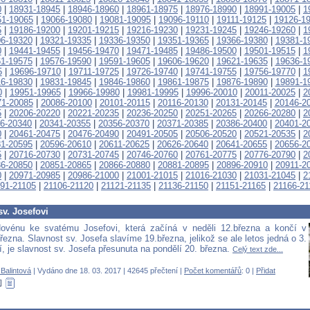
0
|
18931-18945
|
18946-18960
|
18961-18975
|
18976-18990
|
18991-19005
|
1
51-19065
|
19066-19080
|
19081-19095
|
19096-19110
|
19111-19125
|
19126-1
5
|
19186-19200
|
19201-19215
|
19216-19230
|
19231-19245
|
19246-19260
|
1
6-19320
|
19321-19335
|
19336-19350
|
19351-19365
|
19366-19380
|
19381-1
0
|
19441-19455
|
19456-19470
|
19471-19485
|
19486-19500
|
19501-19515
|
1
1-19575
|
19576-19590
|
19591-19605
|
19606-19620
|
19621-19635
|
19636-1
5
|
19696-19710
|
19711-19725
|
19726-19740
|
19741-19755
|
19756-19770
|
1
6-19830
|
19831-19845
|
19846-19860
|
19861-19875
|
19876-19890
|
19891-1
0
|
19951-19965
|
19966-19980
|
19981-19995
|
19996-20010
|
20011-20025
|
2
71-20085
|
20086-20100
|
20101-20115
|
20116-20130
|
20131-20145
|
20146-2
5
|
20206-20220
|
20221-20235
|
20236-20250
|
20251-20265
|
20266-20280
|
2
6-20340
|
20341-20355
|
20356-20370
|
20371-20385
|
20386-20400
|
20401-2
0
|
20461-20475
|
20476-20490
|
20491-20505
|
20506-20520
|
20521-20535
|
2
1-20595
|
20596-20610
|
20611-20625
|
20626-20640
|
20641-20655
|
20656-2
5
|
20716-20730
|
20731-20745
|
20746-20760
|
20761-20775
|
20776-20790
|
2
6-20850
|
20851-20865
|
20866-20880
|
20881-20895
|
20896-20910
|
20911-2
0
|
20971-20985
|
20986-21000
|
21001-21015
|
21016-21030
|
21031-21045
|
2
91-21105
|
21106-21120
|
21121-21135
|
21136-21150
|
21151-21165
|
21166-21
v. Josefovi
ovénu ke svatému Josefovi, která začíná v neděli 12.března a končí v
řezna. Slavnost sv. Josefa slavíme 19.března, jelikož se ale letos jedná o 3.
í, je slavnost sv. Josefa přesunuta na pondělí 20. března.
Celý text zde...
Balintová
| Vydáno dne 18. 03. 2017 | 42645 přečtení |
Počet komentářů
: 0 |
Přidat