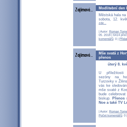
Modlitební den 
Městská hala na 
sobota, 12. kv
zde...
| Autor:
Roman Tom
05. 2018 | 6414 přeč
komentářů
: 0 |
Přida
Mše svatá z Ho
přenos
úterý 8. kv
U příležitosti
sezóny na ho
Turzovky v Žilin
vás ke sledován
mše svaté z Kos
bude celebrovat
biskup.
Přenos 
Noe a také TV L
| Autor:
Roman Tom
Počet komentářů
: 0 