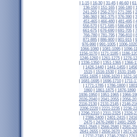
|
1-15
|
16-30
|
31-45
|
46-60
|
61
136-150
|
151-165
|
166-180
|
241-255
|
256-270
|
271-285
|
346-360
|
361-375
|
376-390
|
451-465
|
466-480
|
481-495
|
556-570
|
571-585
|
586-600
|
661-675
|
676-690
|
691-705
|
766-780
|
781-795
|
796-810
|
871-885
|
886-900
|
901-915
|
976-990
|
991-1005
|
1006-102
1066-1080
|
1081-1095
|
1096-1
1156-1170
|
1171-1185
|
1186-12
1246-1260
|
1261-1275
|
1276-1
|
1336-1350
|
1351-1365
|
1366-1
|
1426-1440
|
1441-1455
|
1456
1515
|
1516-1530
|
1531-1545
1591-1605
|
1606-1620
|
1621-1
|
1681-1695
|
1696-1710
|
1711-1
|
1771-1785
|
1786-1800
|
1801
1860
|
1861-1875
|
1876-1890
1936-1950
|
1951-1965
|
1966-19
2026-2040
|
2041-2055
|
2056-20
2116-2130
|
2131-2145
|
2146-21
2206-2220
|
2221-2235
|
2236-2
|
2296-2310
|
2311-2325
|
2326-2
|
2386-2400
|
2401-2415
|
2416
2475
|
2476-2490
|
2491-2505
2551-2565
|
2566-2580
|
2581-25
2641-2655
|
2656-2670
|
2671-2
|
2731-2745
|
2746-2760
|
2761