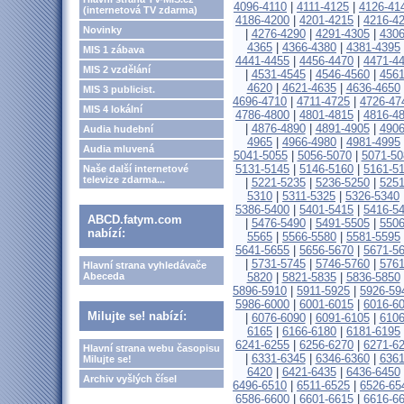
4096-4110
|
4111-4125
|
4126-41
(internetová TV zdarma)
4186-4200
|
4201-4215
|
4216-4
Novinky
|
4276-4290
|
4291-4305
|
4306
4365
|
4366-4380
|
4381-4395
MIS 1 zábava
4441-4455
|
4456-4470
|
4471-4
MIS 2 vzdělání
|
4531-4545
|
4546-4560
|
4561
4620
|
4621-4635
|
4636-4650
MIS 3 publicist.
4696-4710
|
4711-4725
|
4726-47
MIS 4 lokální
4786-4800
|
4801-4815
|
4816-4
|
4876-4890
|
4891-4905
|
4906
Audia hudební
4965
|
4966-4980
|
4981-4995
Audia mluvená
5041-5055
|
5056-5070
|
5071-50
5131-5145
|
5146-5160
|
5161-5
Naše další internetové
televize zdarma...
|
5221-5235
|
5236-5250
|
5251
5310
|
5311-5325
|
5326-5340
5386-5400
|
5401-5415
|
5416-5
ABCD.fatym.com
|
5476-5490
|
5491-5505
|
5506
nabízí:
5565
|
5566-5580
|
5581-5595
5641-5655
|
5656-5670
|
5671-5
|
5731-5745
|
5746-5760
|
5761
Hlavní strana vyhledávače
Abeceda
5820
|
5821-5835
|
5836-5850
5896-5910
|
5911-5925
|
5926-59
5986-6000
|
6001-6015
|
6016-6
Milujte se! nabízí:
|
6076-6090
|
6091-6105
|
6106
6165
|
6166-6180
|
6181-6195
6241-6255
|
6256-6270
|
6271-6
Hlavní strana webu časopisu
|
6331-6345
|
6346-6360
|
6361
Milujte se!
6420
|
6421-6435
|
6436-6450
Archiv vyšlých čísel
6496-6510
|
6511-6525
|
6526-65
6586-6600
|
6601-6615
|
6616-6