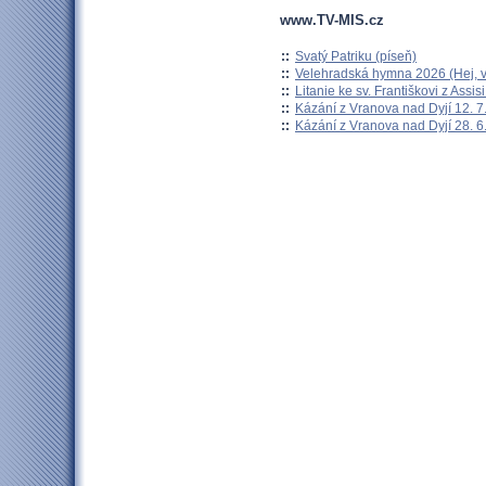
www.TV-MIS.cz
::
Svatý Patriku (píseň)
::
Velehradská hymna 2026 (Hej, v
::
Litanie ke sv. Františkovi z Assisi
::
Kázání z Vranova nad Dyjí 12. 7
::
Kázání z Vranova nad Dyjí 28. 6