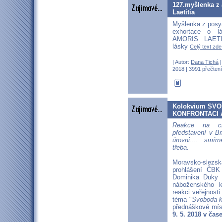
127.myšlenka z 
Laetitia
Myšlenka z posy
exhortace o l
AMORIS LAETI
lásky
Celý text zde.
| Autor:
Dana Tichá
|
2018 | 3991 přečtení
Kolokvium SV
KONFRONTACI A
Reakce na ch
představení v B
úrovni.... smí
třeba.
Moravsko-slezsk
prohlášení ČBK
Dominika Duky k
náboženského 
reakci veřejnos
téma "
Svoboda ku
přednáškové mí
9. 5. 2018 v čas