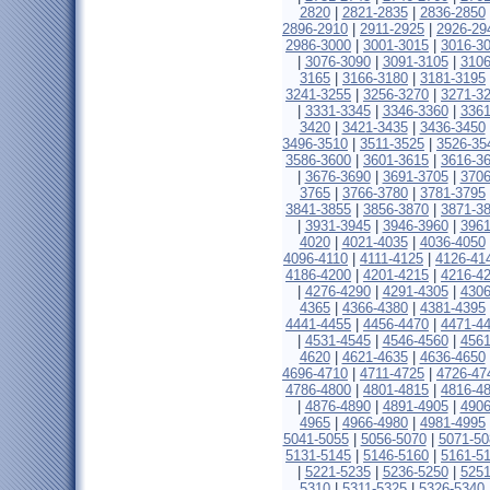
2820
|
2821-2835
|
2836-2850
2896-2910
|
2911-2925
|
2926-29
2986-3000
|
3001-3015
|
3016-3
|
3076-3090
|
3091-3105
|
3106
3165
|
3166-3180
|
3181-3195
3241-3255
|
3256-3270
|
3271-3
|
3331-3345
|
3346-3360
|
3361
3420
|
3421-3435
|
3436-3450
3496-3510
|
3511-3525
|
3526-35
3586-3600
|
3601-3615
|
3616-3
|
3676-3690
|
3691-3705
|
3706
3765
|
3766-3780
|
3781-3795
3841-3855
|
3856-3870
|
3871-3
|
3931-3945
|
3946-3960
|
3961
4020
|
4021-4035
|
4036-4050
4096-4110
|
4111-4125
|
4126-41
4186-4200
|
4201-4215
|
4216-4
|
4276-4290
|
4291-4305
|
4306
4365
|
4366-4380
|
4381-4395
4441-4455
|
4456-4470
|
4471-4
|
4531-4545
|
4546-4560
|
4561
4620
|
4621-4635
|
4636-4650
4696-4710
|
4711-4725
|
4726-47
4786-4800
|
4801-4815
|
4816-4
|
4876-4890
|
4891-4905
|
4906
4965
|
4966-4980
|
4981-4995
5041-5055
|
5056-5070
|
5071-50
5131-5145
|
5146-5160
|
5161-5
|
5221-5235
|
5236-5250
|
5251
5310
|
5311-5325
|
5326-5340