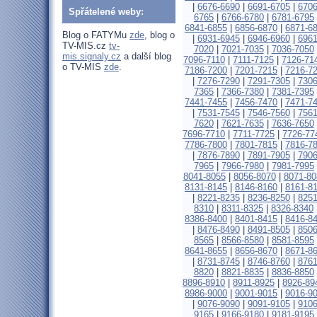
|
6676-6690
|
6691-6705
|
6706
Spřátelené weby:
6765
|
6766-6780
|
6781-6795
6841-6855
|
6856-6870
|
6871-6
Blog o FATYMu
zde
, blog o
|
6931-6945
|
6946-6960
|
6961
TV-MIS.cz
tv-
7020
|
7021-7035
|
7036-7050
mis.signaly.cz
a další blog
7096-7110
|
7111-7125
|
7126-71
o TV-MIS
zde
.
7186-7200
|
7201-7215
|
7216-7
|
7276-7290
|
7291-7305
|
7306
7365
|
7366-7380
|
7381-7395
7441-7455
|
7456-7470
|
7471-7
|
7531-7545
|
7546-7560
|
7561
7620
|
7621-7635
|
7636-7650
7696-7710
|
7711-7725
|
7726-77
7786-7800
|
7801-7815
|
7816-7
|
7876-7890
|
7891-7905
|
7906
7965
|
7966-7980
|
7981-7995
8041-8055
|
8056-8070
|
8071-80
8131-8145
|
8146-8160
|
8161-8
|
8221-8235
|
8236-8250
|
8251
8310
|
8311-8325
|
8326-8340
8386-8400
|
8401-8415
|
8416-8
|
8476-8490
|
8491-8505
|
8506
8565
|
8566-8580
|
8581-8595
8641-8655
|
8656-8670
|
8671-8
|
8731-8745
|
8746-8760
|
8761
8820
|
8821-8835
|
8836-8850
8896-8910
|
8911-8925
|
8926-89
8986-9000
|
9001-9015
|
9016-9
|
9076-9090
|
9091-9105
|
9106
9165
|
9166-9180
|
9181-9195