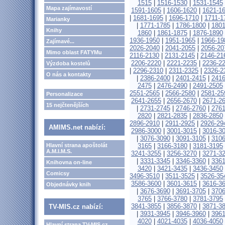
1515
|
1516-1530
|
1531-1545
Mapa zajímavostí
1591-1605
|
1606-1620
|
1621-1
|
1681-1695
|
1696-1710
|
1711-1
Marianky
|
1771-1785
|
1786-1800
|
1801
Knihy
1860
|
1861-1875
|
1876-1890
1936-1950
|
1951-1965
|
1966-19
Zajímavé...
2026-2040
|
2041-2055
|
2056-20
Mimo oblast FATYMu
2116-2130
|
2131-2145
|
2146-21
2206-2220
|
2221-2235
|
2236-2
Výzdoba kostelů
|
2296-2310
|
2311-2325
|
2326-2
O nás a kontakty
|
2386-2400
|
2401-2415
|
2416
2475
|
2476-2490
|
2491-2505
2551-2565
|
2566-2580
|
2581-25
Personalizace
2641-2655
|
2656-2670
|
2671-2
15 nejčtenějších
|
2731-2745
|
2746-2760
|
2761
2820
|
2821-2835
|
2836-2850
2896-2910
|
2911-2925
|
2926-29
AMIMS.net nabízí:
2986-3000
|
3001-3015
|
3016-3
|
3076-3090
|
3091-3105
|
3106
Hlavní strana apoštolát
3165
|
3166-3180
|
3181-3195
A.M.I.M.S.
3241-3255
|
3256-3270
|
3271-3
|
3331-3345
|
3346-3360
|
3361
Knihovna on-line
3420
|
3421-3435
|
3436-3450
Comicsy
3496-3510
|
3511-3525
|
3526-35
3586-3600
|
3601-3615
|
3616-3
Objednávky knih
|
3676-3690
|
3691-3705
|
3706
3765
|
3766-3780
|
3781-3795
3841-3855
|
3856-3870
|
3871-3
TV-MIS.cz nabízí:
|
3931-3945
|
3946-3960
|
3961
4020
|
4021-4035
|
4036-4050
Hlavní strana TV-MIS.cz