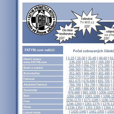
FATYM.com nabízí:
Počet zobrazených článků
|
1-15
|
16-30
|
31-45
|
46-60
|
61
Hlavní strana
136-150
|
151-165
|
166-180
|
www.FATYM.com
241-255
|
256-270
|
271-285
|
Bude a zveme!
346-360
|
361-375
|
376-390
|
451-465
|
466-480
|
481-495
|
Bohoslužby
556-570
|
571-585
|
586-600
|
Farnosti
661-675
|
676-690
|
691-705
|
Adoptivní farnost
766-780
|
781-795
|
796-810
|
871-885
|
886-900
|
901-915
|
Zpravodaj
976-990
|
991-1005
|
1006-102
Bylo
1066-1080
|
1081-1095
|
1096-1
1156-1170
|
1171-1185
|
1186-12
Foto
1246-1260
|
1261-1275
|
1276-1
Hesla
|
1336-1350
|
1351-1365
|
1366-1
|
1426-1440
|
1441-1455
|
1456
Lidové misie