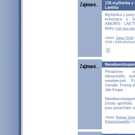
130.myšlenka z 
Laetitia
Myšlenka z posy
exhortace o l
AMORIS LAETI
lásky
Celý text zde.
| Autor:
Dana Tichá
|
2018 | 4086 přečtení
Nanebevstoupen
Přinášíme ú
německého teo
nanebevzetí P
čtenáře Postoj.s
Ján Krupa.
Nanebevstoupe
života apoštolů.
jsou ponecháni 
| Autor:
Roman Tom
Počet komentářů
: 0 