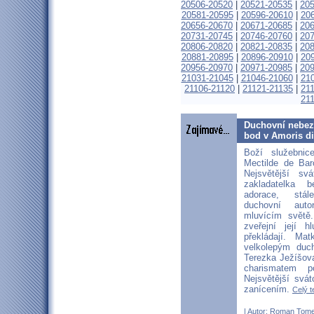
20506-20520
|
20521-20535
|
20
20581-20595
|
20596-20610
|
20
20656-20670
|
20671-20685
|
20
20731-20745
|
20746-20760
|
20
20806-20820
|
20821-20835
|
20
20881-20895
|
20896-20910
|
20
20956-20970
|
20971-20985
|
20
21031-21045
|
21046-21060
|
21
21106-21120
|
21121-21135
|
21
21
Duchovní nebezp
bod v Amoris di
Boží služebnic
Mectilde de Ba
Nejsvětější svá
zakladatelka b
adorace, stá
duchovní aut
mluvícím světě
zveřejní její 
překládají. M
velkolepým duc
Terezka Ježíšova
charismatem 
Nejsvětější svát
zanícením.
Celý t
| Autor:
Roman Tom