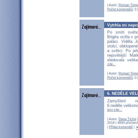
| Autor:
Roman Tom
Počet komentářů
: 0 
Vytrhla mi nepr
Po smrti svéh
Brigita ocitla v
paláci. Viděla 
stolci, obklopen
a světci. Po je
nejsvětější Mat
sledovala vešk
zde...
| Autor:
Roman Tom
Počet komentářů
: 0 
6. NEDĚLE VE
Zamyšlení n
6.neděle velikon
text zde...
| Autor:
Dana Tichá
|
2018 | 4894 přečtení
|
Přidat komentář
|