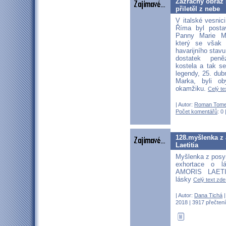
Zázračný obraz 
přiletěl z nebe
V italské vesni
Říma byl posta
Panny Marie M
který se však
havarijního stav
dostatek pen
kostela a tak se
legendy, 25. dub
Marka, byli ob
okamžiku.
Celý te
| Autor:
Roman Tom
Počet komentářů
: 0 
128.myšlenka z 
Laetitia
Myšlenka z posy
exhortace o l
AMORIS LAETI
lásky
Celý text zde.
| Autor:
Dana Tichá
|
2018 | 3917 přečtení