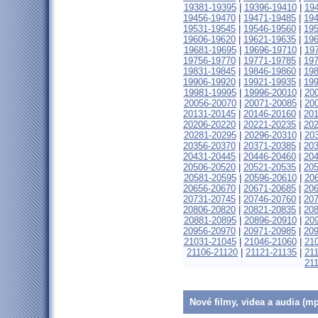
19381-19395
|
19396-19410
|
19
19456-19470
|
19471-19485
|
19
19531-19545
|
19546-19560
|
19
19606-19620
|
19621-19635
|
19
19681-19695
|
19696-19710
|
19
19756-19770
|
19771-19785
|
19
19831-19845
|
19846-19860
|
19
19906-19920
|
19921-19935
|
19
19981-19995
|
19996-20010
|
20
20056-20070
|
20071-20085
|
20
20131-20145
|
20146-20160
|
20
20206-20220
|
20221-20235
|
20
20281-20295
|
20296-20310
|
20
20356-20370
|
20371-20385
|
20
20431-20445
|
20446-20460
|
20
20506-20520
|
20521-20535
|
20
20581-20595
|
20596-20610
|
20
20656-20670
|
20671-20685
|
20
20731-20745
|
20746-20760
|
20
20806-20820
|
20821-20835
|
20
20881-20895
|
20896-20910
|
20
20956-20970
|
20971-20985
|
20
21031-21045
|
21046-21060
|
21
21106-21120
|
21121-21135
|
21
21
Nové filmy, videa a audia (mp