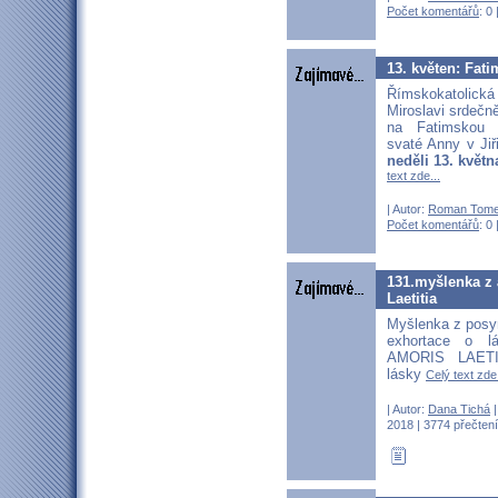
Počet komentářů
: 0 
13. květen: Fati
Římskokatolická
Miroslavi srdečn
na Fatimskou 
svaté Anny v Jiř
neděli 13. květn
text zde...
| Autor:
Roman Tom
Počet komentářů
: 0 
131.myšlenka z 
Laetitia
Myšlenka z posy
exhortace o l
AMORIS LAETI
lásky
Celý text zde.
| Autor:
Dana Tichá
|
2018 | 3774 přečtení