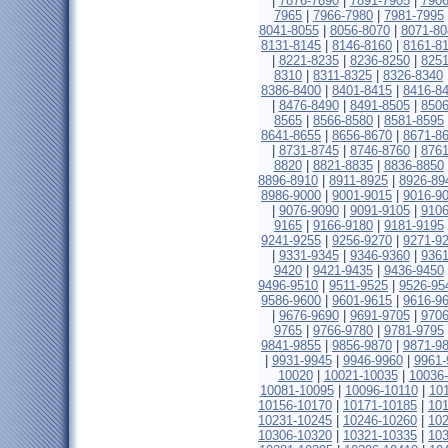
|
7876-7890
|
7891-7905
|
7906
7965
|
7966-7980
|
7981-7995
8041-8055
|
8056-8070
|
8071-80
8131-8145
|
8146-8160
|
8161-8
|
8221-8235
|
8236-8250
|
8251
8310
|
8311-8325
|
8326-8340
8386-8400
|
8401-8415
|
8416-8
|
8476-8490
|
8491-8505
|
8506
8565
|
8566-8580
|
8581-8595
8641-8655
|
8656-8670
|
8671-8
|
8731-8745
|
8746-8760
|
8761
8820
|
8821-8835
|
8836-8850
8896-8910
|
8911-8925
|
8926-89
8986-9000
|
9001-9015
|
9016-9
|
9076-9090
|
9091-9105
|
9106
9165
|
9166-9180
|
9181-9195
9241-9255
|
9256-9270
|
9271-9
|
9331-9345
|
9346-9360
|
9361
9420
|
9421-9435
|
9436-9450
9496-9510
|
9511-9525
|
9526-95
9586-9600
|
9601-9615
|
9616-9
|
9676-9690
|
9691-9705
|
9706
9765
|
9766-9780
|
9781-9795
9841-9855
|
9856-9870
|
9871-9
|
9931-9945
|
9946-9960
|
9961-
10020
|
10021-10035
|
10036
10081-10095
|
10096-10110
|
10
10156-10170
|
10171-10185
|
10
10231-10245
|
10246-10260
|
10
10306-10320
|
10321-10335
|
10