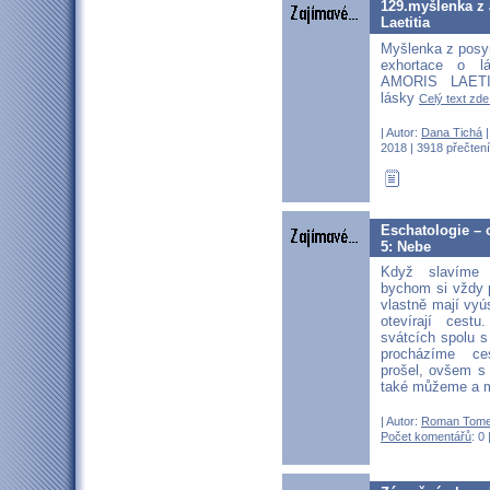
129.myšlenka z 
Laetitia
Myšlenka z posy
exhortace o l
AMORIS LAETI
lásky
Celý text zde.
| Autor:
Dana Tichá
|
2018 | 3918 přečtení
Eschatologie – 
5: Nebe
Když slavíme 
bychom si vždy p
vlastně mají vy
otevírají cest
svátcích spolu 
procházíme ce
prošel, ovšem s
také můžeme a m
| Autor:
Roman Tom
Počet komentářů
: 0 