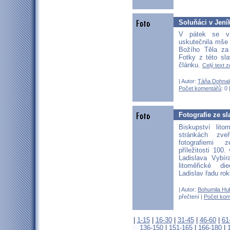
Soluňáci v Jení
V pátek se v
uskutečnila mše
Božího Těla za
Fotky z této sl
článku.
Celý text z
| Autor:
Táňa Dohnal
Počet komentářů
: 0 
Fotografie ze sl
Biskupství lit
stránkách zve
fotografiemi
příležitosti 100.
Ladislava Vybír
litoměřické di
Ladislav řadu ro
| Autor:
Bohumila Hu
přečtení |
Počet kom
|
1-15
|
16-30
|
31-45
|
46-60
|
61
136-150
|
151-165
|
166-180
|