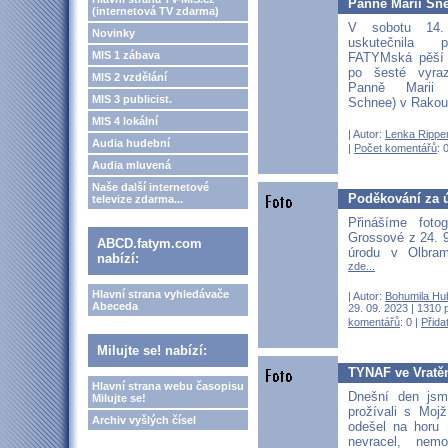
Panně Marii Sn
(internetová TV zdarma)
V sobotu 14.
Novinky
uskutečnila p
MIS 1 zábava
FATYMská pěší p
po šesté vyra
MIS 2 vzdělání
Panně Marii 
MIS 3 publicist.
Schnee) v Rako
MIS 4 lokální
| Autor:
Lenka Rippe
Audia hudební
|
Počet komentářů
: 
Audia mluvená
Naše další internetové
Poděkování za 
televize zdarma...
Přinášíme foto
Grossové z 24. 
ABCD.fatym.com
úrodu v Olbra
nabízí:
zde...
Hlavní strana vyhledávače
| Autor:
Bohumila Hu
Abeceda
29. 09. 2023 | 1310 
komentářů
: 0 |
Přida
Milujte se! nabízí:
TYNAF ve Vratě
Hlavní strana webu časopisu
Dnešní den jsm
Milujte se!
prožívali s Moj
Archiv vyšlých čísel
odešel na horu 
nevracel, nem