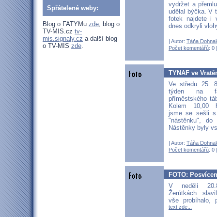
vydržet a přemlu
Spřátelené weby:
udělal býčka. V
fotek najdete i
Blog o FATYMu
zde
, blog o
dnes odkryli vlo
TV-MIS.cz
tv-
mis.signaly.cz
a další blog
| Autor:
Táňa Dohnal
o TV-MIS
zde
.
Počet komentářů
: 0 
TYNAF ve Vratěn
Ve středu 25. 
týden na f
příměstského tá
Kolem 10,00 h
jsme se sešli s
"nástěnku", do
Nástěnky byly vs
| Autor:
Táňa Dohnal
Počet komentářů
: 0 
FOTO: Posvícen
V neděli 20.
Žerůtkách slavi
vše probíhalo, p
text zde...