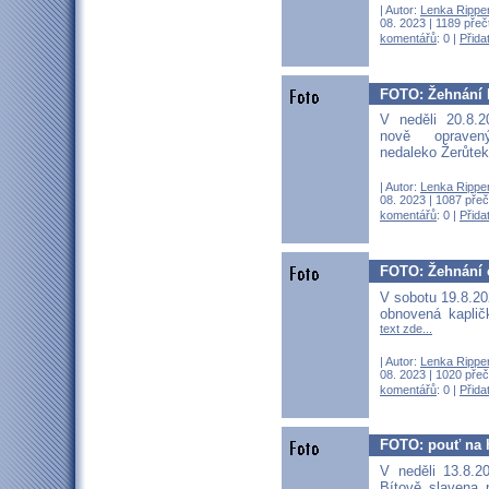
| Autor:
Lenka Rippe
08. 2023 | 1189 přeč
komentářů
: 0 |
Přida
FOTO: Žehnání k
V neděli 20.8.
nově opraven
nedaleko Žerůte
| Autor:
Lenka Rippe
08. 2023 | 1087 přeč
komentářů
: 0 |
Přida
FOTO: Žehnání 
V sobotu 19.8.2
obnovená kapli
text zde...
| Autor:
Lenka Rippe
08. 2023 | 1020 přeč
komentářů
: 0 |
Přida
FOTO: pouť na 
V neděli 13.8.2
Bítově slavena 