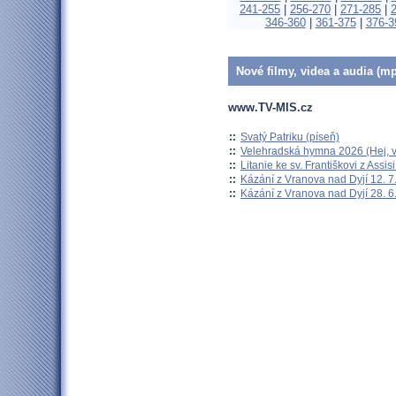
241-255
|
256-270
|
271-285
|
346-360
|
361-375
|
376-3
Nové filmy, videa a audia (mp
www.TV-MIS.cz
::
Svatý Patriku (píseň)
::
Velehradská hymna 2026 (Hej, v
::
Litanie ke sv. Františkovi z Assisi
::
Kázání z Vranova nad Dyjí 12. 7
::
Kázání z Vranova nad Dyjí 28. 6