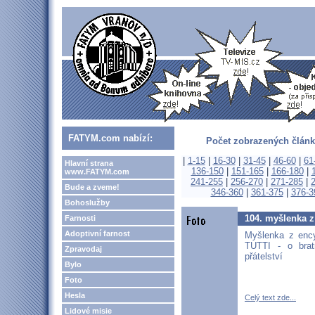
FATYM.com nabízí:
Počet zobrazených článk
|
1-15
|
16-30
|
31-45
|
46-60
|
61
Hlavní strana
136-150
|
151-165
|
166-180
|
www.FATYM.com
241-255
|
256-270
|
271-285
|
Bude a zveme!
346-360
|
361-375
|
376-3
Bohoslužby
104. myšlenka 
Farnosti
Adoptivní farnost
Myšlenka z enc
TUTTI - o brat
Zpravodaj
přátelství
Bylo
Foto
Hesla
Celý text zde...
Lidové misie