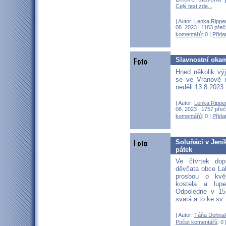
Celý text zde...
| Autor:
Lenka Rippe
08. 2023 | 1183 přeč
komentářů
: 0 |
Přida
Slavnostní okam
Hned několik vý
se ve Vranově 
neděli 13.8.2023
| Autor:
Lenka Rippe
08. 2023 | 1757 přeč
komentářů
: 0 |
Přida
Soluňáci v Jeník
pátek
Ve čtvrtek dop
děvčata obce La
prosbou o kvě
kostela a lupe
Odpoledne v 15,
svatá a to ke sv.
| Autor:
Táňa Dohnal
Počet komentářů
: 0 