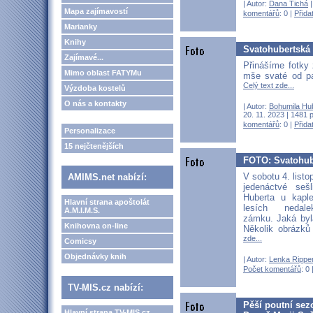
| Autor:
Dana Tichá
|
Mapa zajímavostí
komentářů
: 0 |
Přida
Marianky
Knihy
Svatohubertská 
Zajímavé...
Přinášíme fotky
Mimo oblast FATYMu
mše svaté od pa
Celý text zde...
Výzdoba kostelů
O nás a kontakty
| Autor:
Bohumila Hu
20. 11. 2023 | 1481 
komentářů
: 0 |
Přida
Personalizace
15 nejčtenějších
FOTO: Svatohub
V sobotu 4. listo
AMIMS.net nabízí:
jedenáctvé sešl
Huberta u kapl
Hlavní strana apoštolát
lesích nedal
A.M.I.M.S.
zámku. Jaká byl
Knihovna on-line
Několik obrázků
zde...
Comicsy
Objednávky knih
| Autor:
Lenka Rippe
Počet komentářů
: 0 
TV-MIS.cz nabízí:
Pěší poutní sez
Hlavní strana TV-MIS.cz