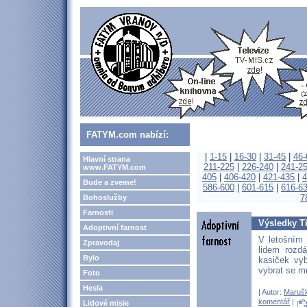
FATYM.com nabízí:
|
1-15
|
16-30
|
31-45
|
46-
Hlavní strana
211-225
|
226-240
|
241-2
www.FATYM.com
405
|
406-420
|
421-435
|
4
Bude a zveme!
586-600
|
601-615
|
616-6
7
Bohoslužby
Farnosti
Výsledky T
Adoptivní farnost
V letošním 
Zpravodaj
lidem rozd
Bylo
kasiček vyb
vybrat se m
Foto
Hesla
| Autor:
Maruš
komentář
|
Lidové misie