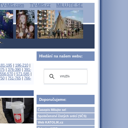
TV-MIS.com
TV-MIS.cz
MILUJTE.SE
Hledání na našem webu:
181-195
|
196-210
|
375
|
376-390
|
391-
556-570
|
571-585
|
750
|
751-765
|
766-
Doporučujeme:
Časopis Milujte se!
Společenství čistých srdcí (SČS)
Web KATOLIK.cz