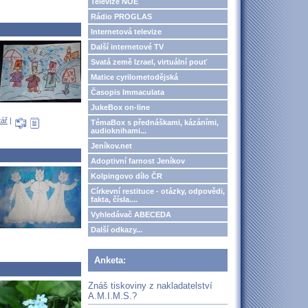
Televize NOE
Rádio PROGLAS
Internetová televize
Další internetové TV
Svatá země Izrael, virtuální pouť
Matice cyrilometodějská
Časopis Immaculata
JukeBox on-line
tář
|
TémaBox s přednáškami, kázáními,
audioknihami...
Jeníkov.net
Adoptivní farnost Jeníkov
Kolpingovo dílo ČR
Církevní restituce - otázky, odpovědi,
fakta, čísla....
Vyhledávač ABECEDA
Další odkazy...
Anketa:
Znáš tiskoviny z nakladatelství
A.M.I.M.S.?