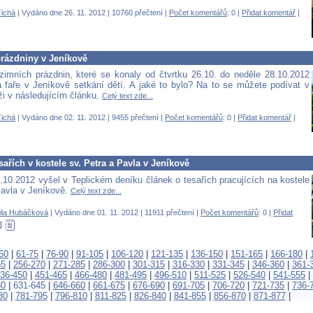
ichá
| Vydáno dne 26. 11. 2012 | 10760 přečtení |
Počet komentářů
: 0 |
Přidat komentář
|
rázdniny v Jeníkově
imních prázdnin, které se konaly od čtvrtku 26.10. do neděle 28.10.2012
a faře v Jeníkově setkání dětí. A jaké to bylo? Na to se můžete podívat v
ži v následujícím článku.
Celý text zde...
ichá
| Vydáno dne 02. 11. 2012 | 9455 přečtení |
Počet komentářů
: 0 |
Přidat komentář
|
sařích v kostele sv. Petra a Pavla v Jeníkově
.10.2012 vyšel v Teplickém deníku článek o tesařích pracujících na kostele
Pavla v Jeníkově.
Celý text zde...
ila Hubáčková
| Vydáno dne 01. 11. 2012 | 11911 přečtení |
Počet komentářů
: 0 |
Přidat
60
|
61-75
|
76-90
|
91-105
|
106-120
|
121-135
|
136-150
|
151-165
|
166-180
|
55
|
256-270
|
271-285
|
286-300
|
301-315
|
316-330
|
331-345
|
346-360
|
361-
36-450
|
451-465
|
466-480
|
481-495
|
496-510
|
511-525
|
526-540
|
541-555
|
30
|
631-645
|
646-660
|
661-675
|
676-690
|
691-705
|
706-720
|
721-735
|
736-
80
|
781-795
|
796-810
|
811-825
|
826-840
|
841-855
|
856-870
|
871-877
|