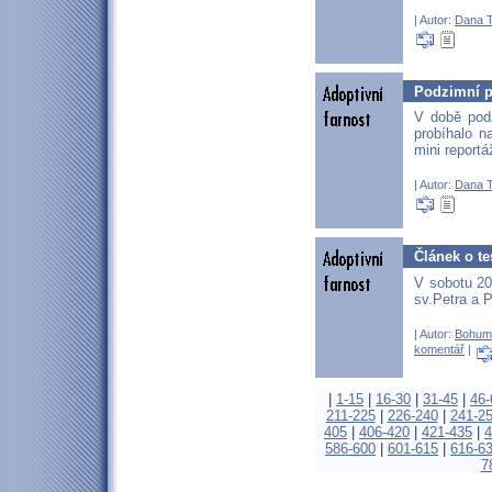
| Autor:
Dana T
Podzimní p
V době podz
probíhalo n
mini reportá
| Autor:
Dana T
Článek o te
V sobotu 20
sv.Petra a 
| Autor:
Bohum
komentář
|
|
1-15
|
16-30
|
31-45
|
46-
211-225
|
226-240
|
241-2
405
|
406-420
|
421-435
|
4
586-600
|
601-615
|
616-6
7