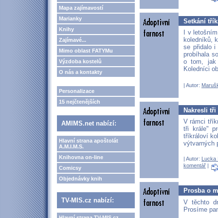
Mapa zajímavostí
Marianky
Setkání tří
Knihy
I v letošní
koledníků, 
Zajímavé...
se přidalo 
Mimo oblast FATYMu
probíhala so
o tom, jak
Výzdoba kostelů
Koledníci ob
O nás a kontakty
| Autor:
Maruš
Personalizace
15 nejčtenějších
Nakresli tř
V rámci tří
AMIMS.net nabízí:
tři krále"
tříkráloví k
Hlavní strana apoštolát
výtvarných 
A.M.I.M.S.
Knihovna on-line
| Autor:
Lucka 
komentář
|
Comicsy
Objednávky knih
Prosba o m
TV-MIS.cz nabízí:
V těchto d
Prosíme pam
Hlavní strana TV-MIS.cz