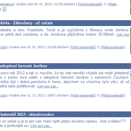
Dohnalová
| Vydáno dne 09. 01. 2013 | 11735 přečtení |
Počet komentářů
: 0 |
Přidat
sbírka - Zábrušany - už začala
poledne a otec František, Toník a já vyjíždíme z Moravy směr Jeníkov.
e ještě dvě zastávky a do Jeníkova přijíždíme kolem 15:00hod.
Celý text
ichá
| Vydáno dne 03. 01. 2013 | 10139 přečtení |
Počet komentářů
: 0 |
Přidat komentář
|
adoptivní farnosti Jeníkov
konce rok 2012 a tak si myslím, že by zde nemělo chybět ani malé ohlednutí
e v tomto roce událo v adoptivní farnosti Jeníkov v severních Čechách.
 může být i dobrá pomůcka k tomu, abychom za všechny tyto věci, ať už
elké také poděkovali.
Celý text zde...
ichá
| Vydáno dne 31. 12. 2012 | 10927 přečtení |
Počet komentářů
: 0 |
Přidat komentář
|
kalendář 2013 - aktualizováno
 se sešel a já tu pro vás mám opět jednu skvělou zprávu. Jste zvědaví??
te a podívejte se.
Celý text zde...