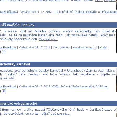
ila Hubáčková
| Vydáno dne 11. 12. 2012 | 11211 přečtení |
Počet komentářů
: 0 |
Přidat kome
uláš navštívil Jeníkov
. prosince přijal sv. Mikuláš pozvání slečny katechetky Táni přijet do
líbil, že se na návštěvu bude velmi těšit. Jak by se také netěšil, když ho s
čekávaly nedočkavé děti.
Celý text zde...
ka Pavelková
| Vydáno dne 04. 12. 2012 | 5591 přečtení |
Počet komentářů
: 0 |
Přidat
řichovský karneval
ozvědět, jaký byl letošní dětský karneval v Oldřichově? Zajímá vás, jaké si
vily masky? Jste zvědaví, kdo letos vyhrál? Tak neváhejte a pojďte se
lý text zde...
ka Pavelková
| Vydáno dne 30. 11. 2012 | 6331 přečtení |
Počet komentářů
: 0 |
Přidat
merické velvyslanectví
Bittersmannovi a díky nadaci "Občanského fóra" bude v Jeníkově zase o
ji. Jste zvědaví, co se tam děje?
Celý text zde...