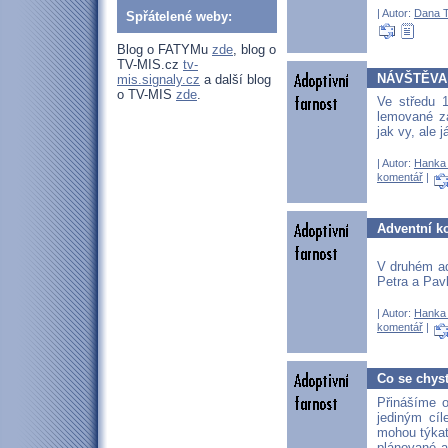
| Autor:
Dana T
Spřátelené weby:
Blog o FATYMu
zde
, blog o
TV-MIS.cz
tv-
NÁVŠTĚVA 
mis.signaly.cz
a další blog
o TV-MIS
zde
.
Ve středu 1
lemované za
jak vy, ale 
| Autor:
Hanka
komentář
|
Adventní ko
V druhém ad
Petra a Pav
| Autor:
Hanka
komentář
|
Co se chyst
Přinášíme o
jediným cíl
mohou týkat 
plánované a