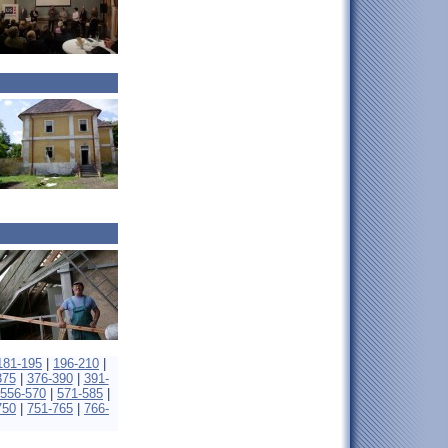
181-195
|
196-210
|
375
|
376-390
|
391-
556-570
|
571-585
|
750
|
751-765
|
766-