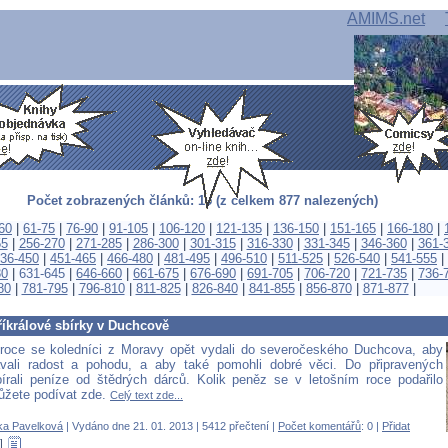
AMIMS.net
Počet zobrazených článků: 15 (z celkem 877 nalezených)
60
|
61-75
|
76-90
|
91-105
|
106-120
|
121-135
|
136-150
|
151-165
|
166-180
|
55
|
256-270
|
271-285
|
286-300
|
301-315
|
316-330
|
331-345
|
346-360
|
361-
36-450
|
451-465
|
466-480
|
481-495
|
496-510
|
511-525
|
526-540
|
541-555
|
30
|
631-645
|
646-660
|
661-675
|
676-690
|
691-705
|
706-720
|
721-735
|
736-
80
|
781-795
|
796-810
|
811-825
|
826-840
|
841-855
|
856-870
|
871-877
|
říkrálové sbírky v Duchcově
roce se koledníci z Moravy opět vydali do severočeského Duchcova, aby
ávali radost a pohodu, a aby také pomohli dobré věci. Do připravených
írali peníze od štědrých dárců. Kolik peněz se v letošním roce podařilo
ůžete podívat zde.
Celý text zde...
ka Pavelková
| Vydáno dne 21. 01. 2013 | 5412 přečtení |
Počet komentářů
: 0 |
Přidat