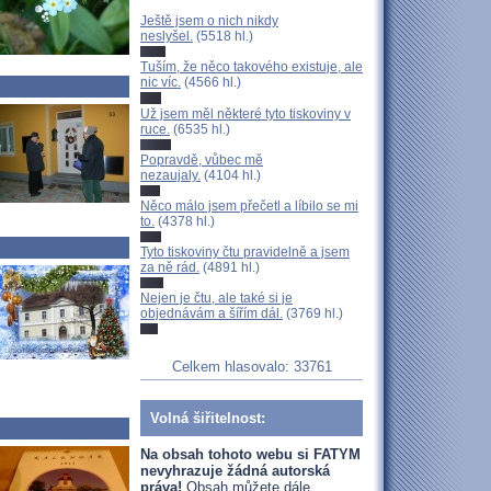
Ještě jsem o nich nikdy
neslyšel.
(5518 hl.)
Tuším, že něco takového existuje, ale
nic víc.
(4566 hl.)
Už jsem měl některé tyto tiskoviny v
ruce.
(6535 hl.)
Popravdě, vůbec mě
nezaujaly.
(4104 hl.)
Něco málo jsem přečetl a líbilo se mi
to.
(4378 hl.)
Tyto tiskoviny čtu pravidelně a jsem
za ně rád.
(4891 hl.)
Nejen je čtu, ale také si je
objednávám a šířím dál.
(3769 hl.)
Celkem hlasovalo: 33761
Volná šiřitelnost:
Na obsah tohoto webu si FATYM
nevyhrazuje žádná autorská
práva!
Obsah můžete dále