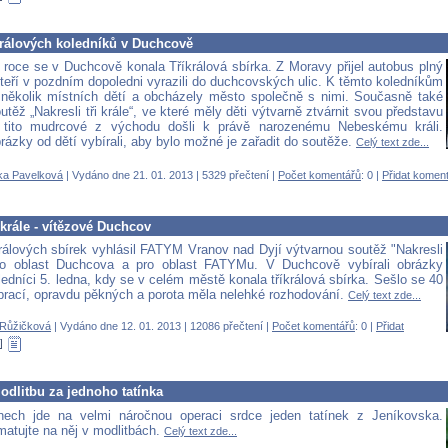
králových koledníků v Duchcově
m roce se v Duchcově konala Tříkrálová sbírka. Z Moravy přijel autobus plný
kteří v pozdním dopoledni vyrazili do duchcovských ulic. K těmto koledníkům
i několik místních dětí a obcházely město společně s nimi. Současně také
utěž „Nakresli tři krále“, ve které měly děti výtvarně ztvárnit svou představu
 tito mudrcové z východu došli k právě narozenému Nebeskému králi.
rázky od dětí vybírali, aby bylo možné je zařadit do soutěže.
Celý text zde...
ka Pavelková
| Vydáno dne 21. 01. 2013 | 5329 přečtení |
Počet komentářů
: 0 |
Přidat komen
i krále - vítězové Duchcov
králových sbírek vyhlásil FATYM Vranov nad Dyjí výtvarnou soutěž "Nakresli
 pro oblast Duchcova a pro oblast FATYMu. V Duchcově vybírali obrázky
oledníci 5. ledna, kdy se v celém městě konala tříkrálová sbírka. Sešlo se 40
prací, opravdu pěkných a porota měla nelehké rozhodování.
Celý text zde...
Růžičková
| Vydáno dne 12. 01. 2013 | 12086 přečtení |
Počet komentářů
: 0 |
Přidat
odlitbu za jednoho tatínka
nech jde na velmi náročnou operaci srdce jeden tatínek z Jeníkovska.
atujte na něj v modlitbách.
Celý text zde...