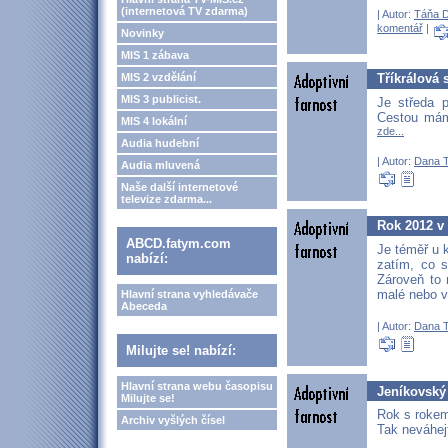
(internetová TV zdarma)
| Autor:
Táňa 
komentář
|
Novinky
MIS 1 zábava
MIS 2 vzdělání
Tříkrálová 
MIS 3 publicist.
Je středa 
Cestou mám
MIS 4 lokální
zde...
Audia hudební
| Autor:
Dana T
Audia mluvená
Naše další internetové
televize zdarma...
Rok 2012 v 
ABCD.fatym.com
Je téměř u 
nabízí:
zatím, co s
Zároveň to
malé nebo v
Hlavní strana vyhledávače
Abeceda
| Autor:
Dana T
Milujte se! nabízí:
Hlavní strana webu časopisu
Jeníkovský 
Milujte se!
Rok s rokem
Archiv vyšlých čísel
Tak neváhej