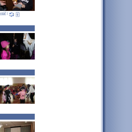
ntář
|