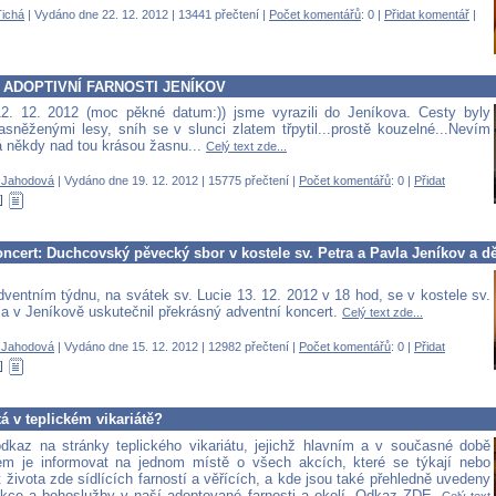
ichá
| Vydáno dne 22. 12. 2012 | 13441 přečtení |
Počet komentářů
: 0 |
Přidat komentář
|
ADOPTIVNÍ FARNOSTI JENÍKOV
2. 12. 2012 (moc pěkné datum:)) jsme vyrazili do Jeníkova. Cesty byly
sněženými lesy, sníh se v slunci zlatem třpytil...prostě kouzelné...Nevím
já někdy nad tou krásou žasnu...
Celý text zde...
 Jahodová
| Vydáno dne 19. 12. 2012 | 15775 přečtení |
Počet komentářů
: 0 |
Přidat
ncert: Duchcovský pěvecký sbor v kostele sv. Petra a Pavla Jeníkov a d
ventním týdnu, na svátek sv. Lucie 13. 12. 2012 v 18 hod, se v kostele sv.
la v Jeníkově uskutečnil překrásný adventní koncert.
Celý text zde...
 Jahodová
| Vydáno dne 15. 12. 2012 | 12982 přečtení |
Počet komentářů
: 0 |
Přidat
á v teplickém vikariátě?
dkaz na stránky teplického vikariátu, jejichž hlavním a v současné době
em je informovat na jednom místě o všech akcích, které se týkají nebo
života zde sídlících farností a věřících, a kde jsou také přehledně uvedeny
kce a bohoslužby v naší adoptované farnosti a okolí. Odkaz
ZDE.
Celý text