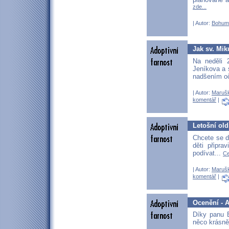
zde...
| Autor:
Bohum
Jak sv. Mik
Na neděli 2
Jeníkova a s
nadšením o
| Autor:
Maruš
komentář
|
Letošní old
Chcete se d
děti připra
podívat...
Ce
| Autor:
Maruš
komentář
|
Ocenění - A
Díky panu 
něco krásně