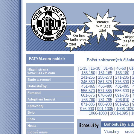
FATYM.com nabízí:
Počet zobrazených článků
|
1-15
|
16-30
|
31-45
|
46-60
|
61
Hlavní strana
136-150
|
151-165
|
166-180
|
www.FATYM.com
241-255
|
256-270
|
271-285
|
Bude a zveme!
346-360
|
361-375
|
376-390
|
451-465
|
466-480
|
481-495
|
Bohoslužby
556-570
|
571-585
|
586-600
|
Farnosti
661-675
|
676-690
|
691-705
|
Adoptivní farnost
766-780
|
781-795
|
796-810
|
871-885
|
886-900
|
901-915
|
Zpravodaj
976-990
|
991-1005
|
1006-102
Bylo
1066-1080
|
1081-1095
|
1
Foto
Bohoslužby a d
Hesla
Všechny srd
Lidové misie