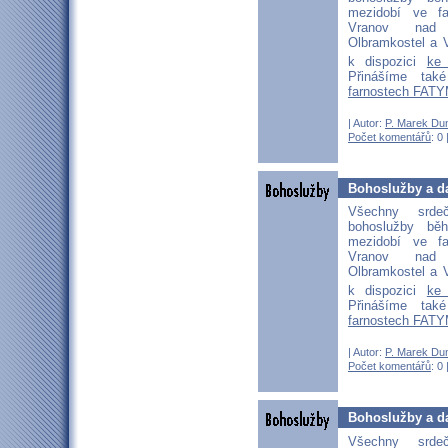
mezidobí ve fa
Vranov nad D
Olbramkostel a V
k dispozici
ke
Přinášíme ta
farnostech FATY
| Autor:
P. Marek Du
Počet komentářů
: 0 
Bohoslužby a da
Všechny srd
bohoslužby b
mezidobí ve fa
Vranov nad D
Olbramkostel a V
k dispozici
ke
Přinášíme ta
farnostech FATY
| Autor:
P. Marek Du
Počet komentářů
: 0 
Bohoslužby a da
Všechny srd