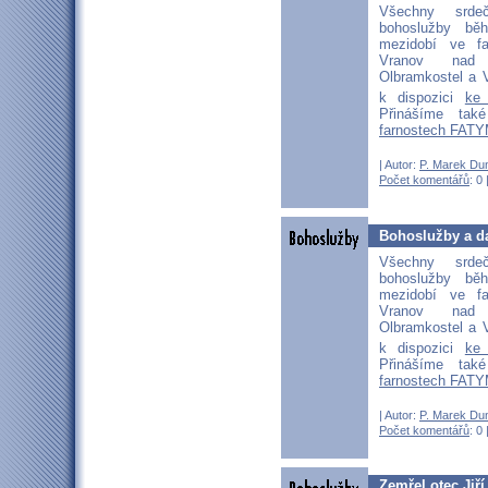
Všechny srd
bohoslužby b
mezidobí ve fa
Vranov nad D
Olbramkostel a V
k dispozici
ke
Přinášíme ta
farnostech FATY
| Autor:
P. Marek Du
Počet komentářů
: 0 
Bohoslužby a da
Všechny srd
bohoslužby b
mezidobí ve fa
Vranov nad D
Olbramkostel a V
k dispozici
ke
Přinášíme ta
farnostech FATY
| Autor:
P. Marek Du
Počet komentářů
: 0 
Zemřel otec Jiř