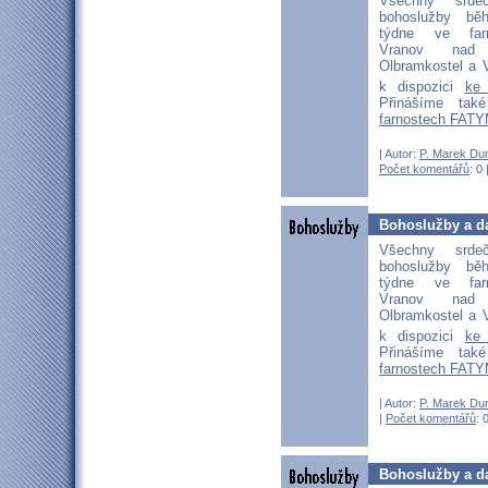
Všechny srd
bohoslužby bě
týdne ve far
Vranov nad D
Olbramkostel a V
k dispozici
ke
Přinášíme ta
farnostech FATY
| Autor:
P. Marek Du
Počet komentářů
: 0 
Bohoslužby a da
Všechny srd
bohoslužby bě
týdne ve far
Vranov nad D
Olbramkostel a V
k dispozici
ke
Přinášíme ta
farnostech FATY
| Autor:
P. Marek Du
|
Počet komentářů
: 
Bohoslužby a da