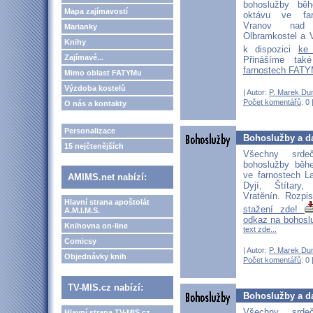
bohoslužby běh
Mapa zajímavostí
oktávu ve far
Vranov nad D
Marianky
Olbramkostel a V
Knihy
k dispozici
ke
Zajímavé...
Přinášíme ta
farnostech FATY
Mimo oblast FATYMu
Výzdoba kostelů
| Autor:
P. Marek Du
Počet komentářů
: 0 
O nás a kontakty
Personalizace
Bohoslužby a d
15 nejčtenějších
Všechny srd
bohoslužby běh
ve farnostech L
AMIMS.net nabízí:
Dyjí, Štítary
Vratěnín. Rozpi
Hlavní strana apoštolát
stažení zde!
A.M.I.M.S.
odkaz na bohosl
Knihovna on-line
text zde...
Comicsy
| Autor:
P. Marek Du
Objednávky knih
Počet komentářů
: 0 
TV-MIS.cz nabízí:
Bohoslužby a da
Všechny srd
Hlavní strana TV-MIS.cz