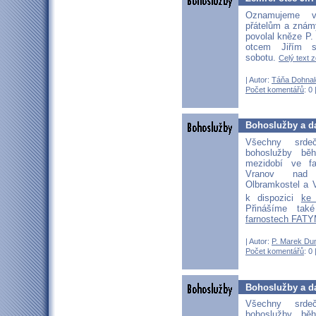
Oznamujeme v
přátelům a znám
povolal kněze P.
otcem Jiřím 
sobotu.
Celý text z
| Autor:
Táňa Dohnal
Počet komentářů
: 0 
Bohoslužby a da
Všechny srd
bohoslužby b
mezidobí ve fa
Vranov nad D
Olbramkostel a V
k dispozici
ke
Přinášíme ta
farnostech FATY
| Autor:
P. Marek Du
Počet komentářů
: 0 
Bohoslužby a da
Všechny srd
bohoslužby b