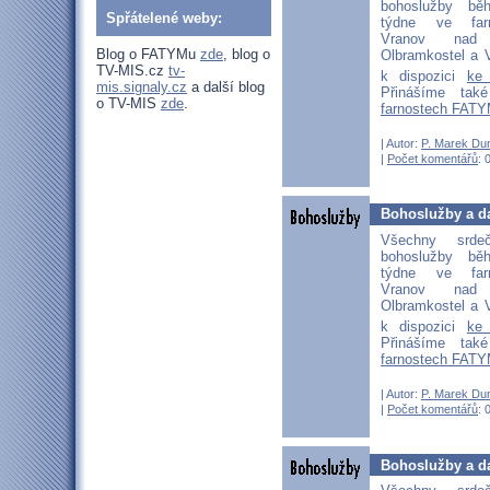
bohoslužby bě
Spřátelené weby:
týdne ve far
Vranov nad D
Blog o FATYMu
zde
, blog o
Olbramkostel a V
TV-MIS.cz
tv-
k dispozici
ke
mis.signaly.cz
a další blog
Přinášíme ta
o TV-MIS
zde
.
farnostech FATY
| Autor:
P. Marek Du
|
Počet komentářů
: 
Bohoslužby a da
Všechny srd
bohoslužby bě
týdne ve far
Vranov nad D
Olbramkostel a V
k dispozici
ke
Přinášíme ta
farnostech FATY
| Autor:
P. Marek Du
|
Počet komentářů
: 
Bohoslužby a da