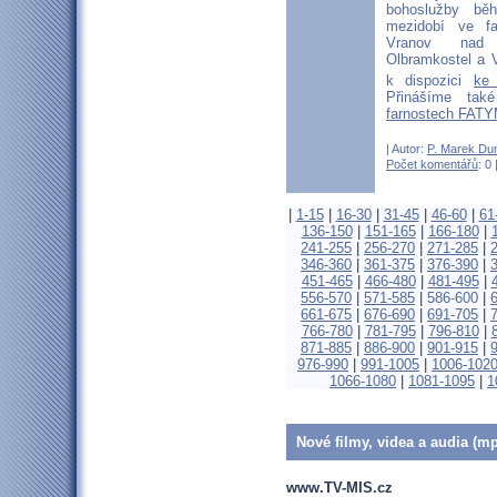
bohoslužby b
mezidobí ve fa
Vranov nad D
Olbramkostel a V
k dispozici
ke
Přinášíme ta
farnostech FATY
| Autor:
P. Marek Du
Počet komentářů
: 0 
|
1-15
|
16-30
|
31-45
|
46-60
|
61
136-150
|
151-165
|
166-180
|
241-255
|
256-270
|
271-285
|
346-360
|
361-375
|
376-390
|
451-465
|
466-480
|
481-495
|
556-570
|
571-585
|
586-600
|
661-675
|
676-690
|
691-705
|
766-780
|
781-795
|
796-810
|
871-885
|
886-900
|
901-915
|
976-990
|
991-1005
|
1006-102
1066-1080
|
1081-1095
|
1
Nové filmy, videa a audia (mp
www.TV-MIS.cz