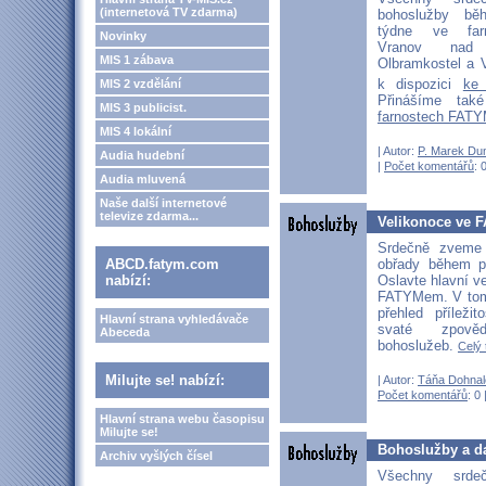
(internetová TV zdarma)
bohoslužby bě
týdne ve far
Novinky
Vranov nad D
MIS 1 zábava
Olbramkostel a V
k dispozici
ke
MIS 2 vzdělání
Přinášíme ta
MIS 3 publicist.
farnostech FATY
MIS 4 lokální
| Autor:
P. Marek Du
Audia hudební
|
Počet komentářů
: 
Audia mluvená
Naše další internetové
televize zdarma...
Velikonoce ve 
Srdečně zveme
obřady během p
ABCD.fatym.com
Oslavte hlavní v
nabízí:
FATYMem. V tomt
přehled příležit
Hlavní strana vyhledávače
svaté zpově
Abeceda
bohoslužeb.
Celý 
Milujte se! nabízí:
| Autor:
Táňa Dohnal
Počet komentářů
: 0 
Hlavní strana webu časopisu
Milujte se!
Bohoslužby a da
Archiv vyšlých čísel
Všechny srd