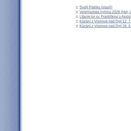
::
Svatý Patriku (píseň)
::
Velehradská hymna 2026 (Hej, v
::
Litanie ke sv. Františkovi z Assisi
::
Kázání z Vranova nad Dyjí 12. 7
::
Kázání z Vranova nad Dyjí 28. 6