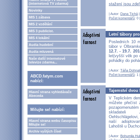
(internetová TV zdarma)
stažení jsou zde
Novinky
| Autor:
Dana Tichá
|
MIS 1 zábava
Počet komentářů
: 0 
MIS 2 vzdělání
MIS 3 publicist.
Letní tábory pro
MIS 4 lokální
Posledních 10 m
Audia hudební
tábor v Olbramk
12.7. - 19.7. 201
Audia mluvená
let(vyšší věk po
Naše další internetové
pohádky do poh
televize zdarma...
| Autor:
Táňa Dohnal
Počet komentářů
: 1 
ABCD.fatym.com
nabízí:
Tajemství dvou 
Hlavní strana vyhledávače
Abeceda
V Teplickém den
můžete přečíst 
pozapomenutém 
Milujte se! nabízí:
skladateli 
Oehlschlägelovi,
Hlavní strana webu časopisu
naší adoptova
Milujte se!
Lahoště u Duch
Archiv vyšlých čísel
| Autor:
Bohumila Hu