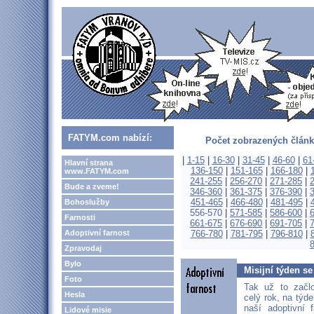
FATYM.com nabízí:
Počet zobrazených článk
|
1-15
|
16-30
|
31-45
|
46-60
|
61
Hlavní strana
136-150
|
151-165
|
166-180
|
www.FATYM.com
241-255
|
256-270
|
271-285
|
Bude a zveme!
346-360
|
361-375
|
376-390
|
451-465
|
466-480
|
481-495
|
Bohoslužby
556-570
|
571-585
|
586-600
|
Farnosti
661-675
|
676-690
|
691-705
|
Adoptivní farnost
766-780
|
781-795
|
796-810
|
Zpravodaj
Bylo
Misijní týden s
Foto
Tak už to začlo
Hesla
celý rok, na týde
naší adoptivní 
Lidové misie