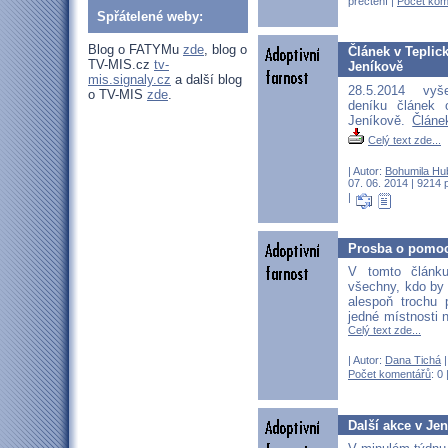
přečtení |
Počet kom
Spřátelené weby:
Blog o FATYMu
zde
, blog o
Článek v Teplic
TV-MIS.cz
tv-
Jeníkově
mis.signaly.cz
a další blog
28.5.2014 vy
o TV-MIS
zde
.
deníku článek 
Jeníkově.
Článe
Celý text zde...
| Autor:
Bohumila Hu
07. 06. 2014 | 9214 
|
Prosba o pomo
V tomto článk
všechny, kdo by 
alespoň trochu
jedné místnosti 
Celý text zde...
| Autor:
Dana Tichá
|
Počet komentářů
: 0 
Další akce v Je