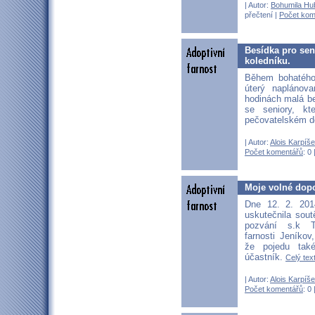
| Autor:
Bohumila Hu
přečtení |
Počet kom
Besídka pro sen
koledníku.
Během bohatého
úterý naplánov
hodinách malá b
se seniory, k
pečovatelském 
| Autor:
Alois Karpíš
Počet komentářů
: 0 
Moje volné dopo
Dne 12. 2. 20
uskutečnila sou
pozvání s.k T
farnosti Jeníkov
že pojedu také
účastník.
Celý text
| Autor:
Alois Karpíš
Počet komentářů
: 0 