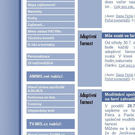
dnes večer nas
Mapa zajímavostí
se...
Celý text zde..
Marianky
| Autor:
Dana Tichá
|
Knihy
Počet komentářů
: 0 
Zajímavé...
Mimo oblast FATYMu
Mše svaté ve fa
Výzdoba kostelů
Od středy 30.7. 
O nás a kontakty
bude každý d
adoptivní farn
svatá. V které 
Personalizace
hodin,naleznet
15 nejčtenějších
článku.
Celý text z
| Autor:
Dana Tichá
|
AMIMS.net nabízí:
Počet komentářů
: 0 
Hlavní strana apoštolát
A.M.I.M.S.
Modlitební spole
Knihovna on-line
na farní zahradě
Comicsy
V pondělí
28.
sejdeme ve fa
Objednávky knih
Petra a Pavl
společné modlitb
TV-MIS.cz nabízí:
farnost.
Můžete se k nám 
že do Jeníkova
Hlavní strana TV-MIS.cz