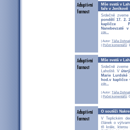
Mše svatá v Lah
faře v Jeníkově
Srdečně zveme
pondělí 17. 2. 
kapličce 
Nanebevzaté v 
zde...
| Autor:
Táňa Dohnal
|
Počet komentářů
: 
Mše svatá v Lah
Srdečně zveme 
Lahoště. V
úter
Marie Lurdské 
hod.v kapličce 
zde...
| Autor:
Táňa Dohnal
|
Počet komentářů
: 
O soutěži Nakres
V Teplickém de
článek o výtvarn
tři krále, kterou