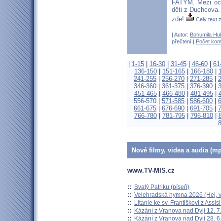
FATYM. Mezi oc
děti z Duchcova
zde!
Celý text z
| Autor:
Bohumila Hu
přečtení |
Počet kom
|
1-15
|
16-30
|
31-45
|
46-60
|
61
136-150
|
151-165
|
166-180
|
241-255
|
256-270
|
271-285
|
346-360
|
361-375
|
376-390
|
451-465
|
466-480
|
481-495
|
556-570
|
571-585
|
586-600
|
661-675
|
676-690
|
691-705
|
766-780
|
781-795
|
796-810
|
Nové filmy, videa a audia (mp
www.TV-MIS.cz
::
Svatý Patriku (píseň)
::
Velehradská hymna 2026 (Hej, v
::
Litanie ke sv. Františkovi z Assisi
::
Kázání z Vranova nad Dyjí 12. 7
::
Kázání z Vranova nad Dyjí 28. 6