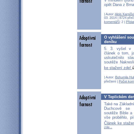
V minulém týdnu 
opět Dana z Brn
| Autor:
Alois Karpíš
03. 2014 | 8724 přeč
komentářů
: 2 |
Přida
O vyhlášení sout
deníku
5. 3. vyšel v 
článek o tom, 
uskutečnilo sla
soutěže Nakresli
ke stažení zde!
| Autor:
Bohumila Hu
přečtení |
Počet kom
V Teplickém den
Také na Základní
Duchcově se d
soutěže Bible a
vše proběhlo, pí
Článek ke staže
zde...