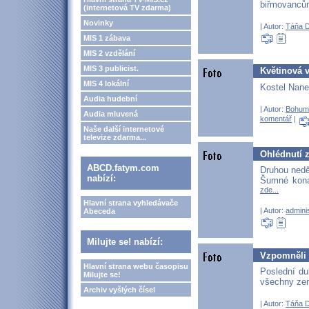
biřmovancům
(internetová TV zdarma)
Novinky
| Autor:
Táňa 
MIS 1 zábava
MIS 2 vzdělání
MIS 3 publicist.
Květinová v
MIS 4 lokální
Kostel Nane
Audia hudební
| Autor:
Bohum
Audia mluvená
komentář
|
Naše další internetové
televize zdarma...
Ohlédnutí 
ABCD.fatym.com
Druhou nedě
nabízí:
Šumné kona
zde...
Hlavní strana vyhledávače
| Autor:
adminis
Abeceda
Milujte se! nabízí:
Vzpomněli 
Hlavní strana webu časopisu
Poslední du
Milujte se!
všechny zem
Archiv vyšlých čísel
| Autor:
Táňa 