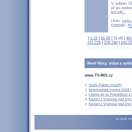
V sobotu 19
již po sedm
text zde...
| Autor:
Lenka 
komentář
|
|
1-15
|
16-30
|
31-45
|
46-
211-225
|
226-240
|
241-2
Nové filmy, videa a audi
www.TV-MIS.cz
::
Svatý Patriku (píseň)
::
Velehradská hymna 2026 (H
::
Litanie ke sv. Františkovi z A
::
Kázání z Vranova nad Dyjí 
::
Kázání z Vranova nad Dyjí 
Na obsah toh