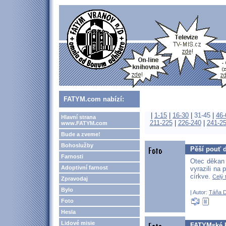
FATYM.com nabízí:
|
1-15
|
16-30
|
31-45
|
46-
Hlavní strana
211-225
|
226-240
|
241-2
www.FATYM.com
Bude a zveme!
Bohoslužby
Pěší pouť d
Farnosti
Otec děkan 
Adoptivní farnost
vyrazili na 
církve.
Celý 
Zpravodaj
Bylo
| Autor:
Táňa 
Foto
Hesla
Lidové misie
FATYMské k