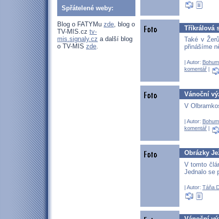
Spřátelené weby:
Blog o FATYMu
zde
, blog o
Tříkrálová 
TV-MIS.cz
tv-
mis.signaly.cz
a další blog
Také v Žerů
o TV-MIS
zde
.
přinášíme ně
| Autor:
Bohum
komentář
|
Vánoční vý
V Olbramkos
| Autor:
Bohum
komentář
|
Obrázky Je
V tomto člá
Jednalo se 
| Autor:
Táňa 
Vánoční vý