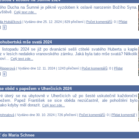
tého Ducha na Šumné je pěkně vyzdoben k oslavě narozenin Božího Syna.
vštěvě.
Celý text zde...
ila Hubáčková
| Vydáno dne 25. 12. 2024 | 829 přečtení |
Počet komentářů
: 0 |
Přidat
ohubertská mše svatá 2024
 listopadu 2024 se již po dvanácté sešli ctitelé svatého Huberta u kaple
z v lesích nedaleko vranovského zámku. Jaká byla tato mše svatá? Několik
oví...
Celý text zde...
Ripperová
| Vydáno dne 12. 11. 2024 | 1243 přečtení |
Počet komentářů
: 0 |
Přidat
 se oběd s papežem v Uherčicích 2024
vé úterý se na ubytovně v Uherčicích už po šesté uskutečnil každoroční
ežem. Papež František se sice oběda nezúčastnil, ale pohoštění bylo
jako kdyby měl dorazit.
Celý text zde...
Dohnalová
| Vydáno dne 30. 10. 2024 | 726 přečtení |
Počet komentářů
: 0 |
Přidat komentář
|
 do Maria Schnee