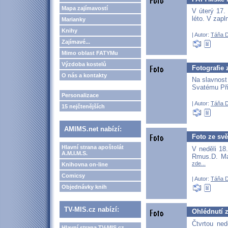
Mapa zajímavostí
V úterý 17.
léto. V zap
Marianky
Knihy
| Autor:
Táňa 
Zajímavé...
Mimo oblast FATYMu
Výzdoba kostelů
Fotografie 
O nás a kontakty
Na slavnost
Svatému Při
Personalizace
| Autor:
Táňa 
15 nejčtenějších
AMIMS.net nabízí:
Foto ze sv
Hlavní strana apoštolát
V neděli 18
A.M.I.M.S.
Rmus.D. Mar
zde...
Knihovna on-line
Comicsy
| Autor:
Táňa 
Objednávky knih
TV-MIS.cz nabízí:
Ohlédnutí 
Čtvrtou ned
Hlavní strana TV-MIS.cz