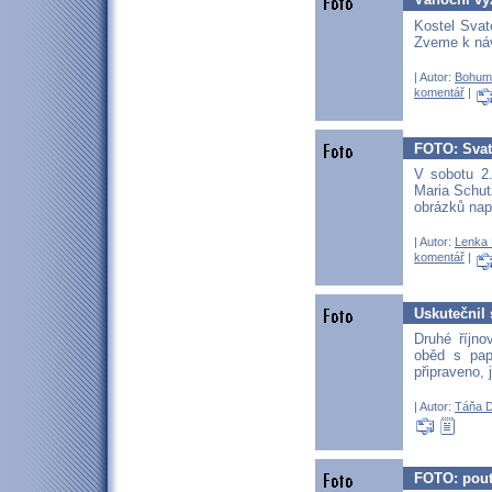
Kostel Sva
Zveme k ná
| Autor:
Bohum
komentář
|
FOTO: Svat
V sobotu 2.
Maria Schut
obrázků nap
| Autor:
Lenka 
komentář
|
Uskutečnil
Druhé říjno
oběd s pap
připraveno, 
| Autor:
Táňa 
FOTO: pouť