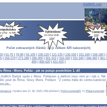
AMIMS.net
Počet zobrazených článků: 15 (z celkem 425 nalezených)
60
|
61-75
|
76-90
|
91-105
|
106-120
|
121-135
|
136-150
|
151-165
|
166-180
|
55
|
256-270
|
271-285
|
286-300
|
301-315
|
316-330
|
331-345
|
346-360
|
361-
405
|
406-420
|
421-425
|
o Říma - Mons. Peňáz - jak se putuje poutníkům 1. díl
Jindřich Bartoš spolu s Mons. Peňázem a dalšími mezi nimi je i náš o. Nik
pěší pouť do Říma. Slovy Mons. Peňáze: "Z centra Itálie do centra katolické
text zde...
Dohnalová
| Vydáno dne 21. 06. 2025 | 950 přečtení |
Počet komentářů
: 0 |
Přidat komentář
|
ulturní léto 2025 bylo zahájeno - zahajovacím koncertem country kapely