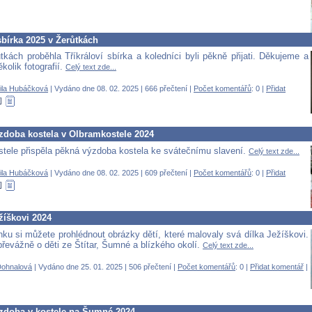
sbírka 2025 v Žerůtkách
tkách proběhla Tříkráloví sbírka a koledníci byli pěkně přijati. Děkujeme a
kolik fotografií.
Celý text zde...
ila Hubáčková
| Vydáno dne 08. 02. 2025 | 666 přečtení |
Počet komentářů
: 0 |
Přidat
zdoba kostela v Olbramkostele 2024
tele přispěla pěkná výzdoba kostela ke svátečnímu slavení.
Celý text zde...
ila Hubáčková
| Vydáno dne 08. 02. 2025 | 609 přečtení |
Počet komentářů
: 0 |
Přidat
žíškovi 2024
nku si můžete prohlédnout obrázky dětí, které malovaly svá dílka Ježíškovi.
převážně o děti ze Štítar, Šumné a blízkého okolí.
Celý text zde...
Dohnalová
| Vydáno dne 25. 01. 2025 | 506 přečtení |
Počet komentářů
: 0 |
Přidat komentář
|
zdoba v kostele na Šumné 2024