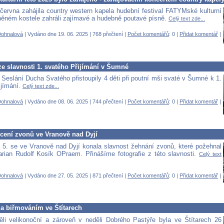
 června zahájila country western kapela hudební festival FATYMské kulturní
lněném kostele zahráli zajímavé a hudebně poutavé písně.
Celý text zde...
Dohnalová
| Vydáno dne 19. 06. 2025 | 768 přečtení |
Počet komentářů
: 0 |
Přidat komentář
|
ze slavnosti 1. svatého Přijímání v Šumné
 Seslání Ducha Svatého přistoupily 4 děti při poutní mši svaté v Šumné k 1.
jímání.
Celý text zde...
Dohnalová
| Vydáno dne 08. 06. 2025 | 744 přečtení |
Počet komentářů
: 0 |
Přidat komentář
|
ěcení zvonů ve Vranově nad Dyjí
. 5. se ve Vranově nad Dyjí konala slavnost žehnání zvonů, které požehnal
ian Rudolf Kosík OPraem. Přinášíme fotografie z této slavnosti.
Celý text
Dohnalová
| Vydáno dne 27. 05. 2025 | 871 přečtení |
Počet komentářů
: 0 |
Přidat komentář
|
za biřmováním ve Štítarech
ěli velikonoční a zároveň v neděli Dobrého Pastýře byla ve Štítarech 26