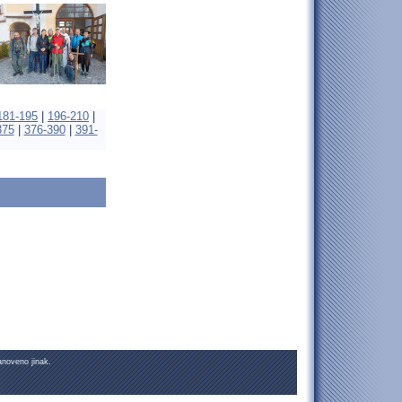
181-195
|
196-210
|
375
|
376-390
|
391-
noveno jinak.