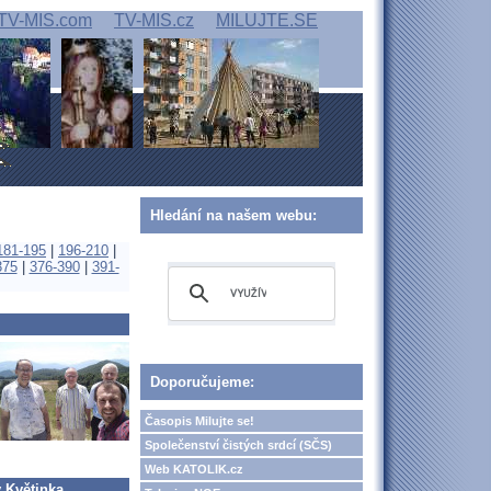
TV-MIS.com
TV-MIS.cz
MILUJTE.SE
Hledání na našem webu:
181-195
|
196-210
|
375
|
376-390
|
391-
Doporučujeme:
Časopis Milujte se!
Společenství čistých srdcí (SČS)
Web KATOLIK.cz
 Květinka