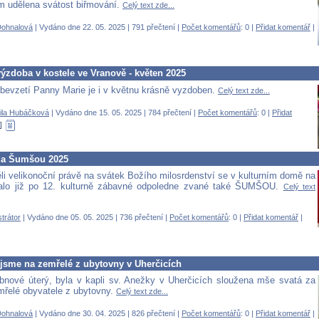
 udělena svátost biřmování.
Celý text zde...
Dohnalová
| Vydáno dne 22. 05. 2025 | 791 přečtení |
Počet komentářů
: 0 |
Přidat komentář
|
ýzdoba v kostele ve Vranově - květen 2025
bevzetí Panny Marie je i v květnu krásně vyzdoben.
Celý text zde...
ila Hubáčková
| Vydáno dne 15. 05. 2025 | 784 přečtení |
Počet komentářů
: 0 |
Přidat
za Šumšou 2025
li velikonoční právě na svátek Božího milosrdenství se v kulturním domě na
lo již po 12. kulturně zábavné odpoledne zvané také ŠUMŠOU.
Celý text
trátor
| Vydáno dne 05. 05. 2025 | 736 přečtení |
Počet komentářů
: 0 |
Přidat komentář
|
jsme na zemřelé z ubytovny v Uherčicích
bnové úterý, byla v kapli sv. Anežky v Uherčicích sloužena mše svatá za
řelé obyvatele z ubytovny.
Celý text zde...
Dohnalová
| Vydáno dne 30. 04. 2025 | 826 přečtení |
Počet komentářů
: 0 |
Přidat komentář
|