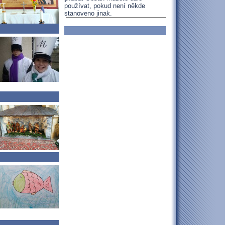
používat, pokud není někde
stanoveno jinak.