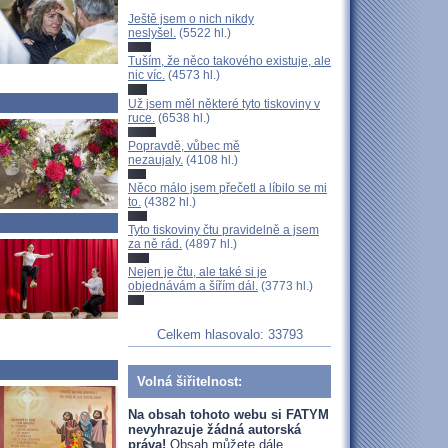
Ještě jsem o nich nikdy
neslyšel.
(5522 hl.)
Tuším, že něco takového existuje, ale
nic víc.
(4573 hl.)
Už jsem měl některé tyto tiskoviny v
ruce.
(6538 hl.)
Popravdě, vůbec mě
nezaujaly.
(4108 hl.)
Něco málo jsem přečetl a líbilo se mi
to.
(4382 hl.)
Tyto tiskoviny čtu pravidelně a jsem
za ně rád.
(4897 hl.)
Nejen je čtu, ale také si je
objednávám a šířím dál.
(3773 hl.)
Celkem hlasovalo: 33793
Volná šiřitelnost:
Na obsah tohoto webu si FATYM
nevyhrazuje žádná autorská
práva!
Obsah můžete dále