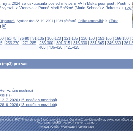
. října 2024 se uskutečnila poslední letošní FATYMská pěší pouť. Poutníci
é vyrazili z Vranova k Panně Marii Sněžné (Maria Schnee) v Rakousku.
Celý
Ripperová
| Vydáno dne 22. 10. 2024 | 1084 přečtení |
Počet komentářů
: 0 |
Přidat
60
|
61-75
|
76-90
|
91-105
|
106-120
|
121-135
|
136-150
|
151-165
|
166-180
|
55
|
256-270
|
271-285
|
286-300
|
301-315
|
316-330
|
331-345
|
346-360
|
361-
405
|
406-420
|
421-425
|
a (mp3) pro vás:
ej, vzhůru poutníci)
ssisi ()
12. 7. 2026 (15. neděle v mezidobí)
28. 6. 2026 (13. neděle v mezidobí)
oto webu si FATYM nevyhrazuje žádná autorská práva! Obsah můžete dále používat, pokud není někde sta
Používáme
phpRS - redakční systém zdarma
.
Kontakt
|
O nás
|
Webmaster
|
Administrace