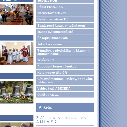
Televize NOE
Rádio PROGLAS
Internetová televize
Další internetové TV
Svatá země Izrael, virtuální pouť
Matice cyrilometodějská
Časopis Immaculata
JukeBox on-line
TémaBox s přednáškami, kázáními,
audioknihami...
Jeníkov.net
Adoptivní farnost Jeníkov
Kolpingovo dílo ČR
Církevní restituce - otázky, odpovědi,
fakta, čísla....
Vyhledávač ABECEDA
Další odkazy...
Anketa:
Znáš tiskoviny z nakladatelství
A.M.I.M.S.?