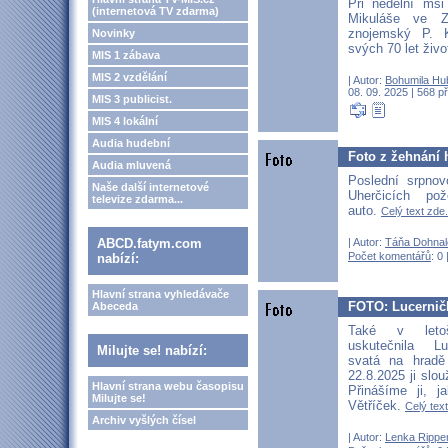
Při nedělní mši
(internetová TV zdarma)
Mikuláše ve Z
znojemský P. 
Novinky
svých 70 let živ
MIS 1 zábava
MIS 2 vzdělání
| Autor:
Bohumila Hu
08. 09. 2025 | 568 p
MIS 3 publicist.
MIS 4 lokální
Audia hudební
Foto z žehnání 
Audia mluvená
Poslední srpnov
Naše další internetové
Uherčicích po
televize zdarma...
auto.
Celý text zde.
| Autor:
Táňa Dohnal
ABCD.fatym.com
Počet komentářů
: 0 
nabízí:
Hlavní strana vyhledávače
FOTO: Lucernič
Abeceda
Také v leto
uskutečnila L
Milujte se! nabízí:
svatá na hradě
22.8.2025 ji slou
Hlavní strana webu časopisu
Přinášíme ji, j
Milujte se!
Větříček.
Celý text
Archiv vyšlých čísel
| Autor:
Lenka Rippe