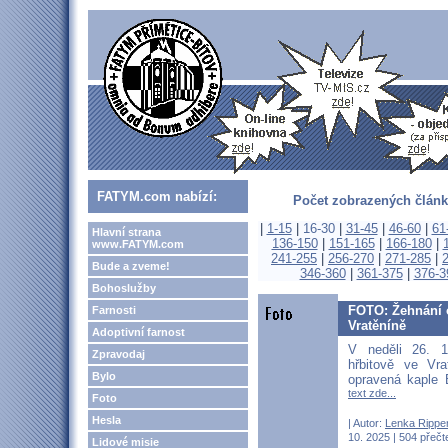
FATYM.com nabízí:
Počet zobrazených článk
|
1-15
|
16-30
|
31-45
|
46-60
|
61
Hlavní strana
136-150
|
151-165
|
166-180
|
www.FATYM.com
241-255
|
256-270
|
271-285
|
Bude a zveme!
346-360
|
361-375
|
376-3
Bohoslužby
FOTO: Žehnání o
Farnosti
Vratěníně
Adoptivní farnost
V neděli 26. 
Zpravodaj
hřbitově ve Vr
Bylo
opravená kaple 
text zde...
Foto
Hesla
| Autor:
Lenka Rippe
10. 2025 | 504 přečt
Lidové misie