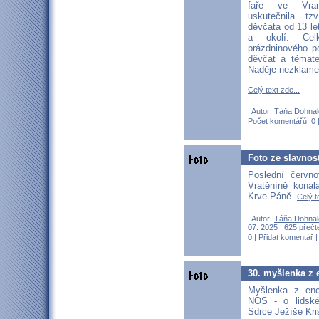
faře ve Vra
uskutečnila tz
děvčata od 13 le
a okolí. Cel
prázdninového p
děvčat a témate
Naděje nezklame
Celý text zde...
| Autor:
Táňa Dohnal
Počet komentářů
: 0 
Foto ze slavnos
Poslední červn
Vratěníně konal
Krve Páně.
Celý t
| Autor:
Táňa Dohnal
07. 2025 | 625 přečt
0 |
Přidat komentář
30. myšlenka z
Myšlenka z enc
NOS - o lidsk
Sdrce Ježíše Kri