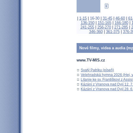
|
1-15
|
16-30
|
31-45
|
46-60
|
61
136-150
|
151-165
|
166-180
|
241-255
|
256-270
|
271-285
|
346-360
|
361-375
|
376-3
Nové filmy, videa a audia (mp
www.TV-MIS.cz
::
Svatý Patriku (píseň)
::
Velehradská hymna 2026 (Hej, v
::
Litanie ke sv. Františkovi z Assisi
::
Kázání z Vranova nad Dyjí 12. 7
::
Kázání z Vranova nad Dyjí 28. 6