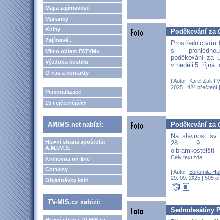
Mapa zajímavostí
Marianky
Knihy
Poděkování za ú
Zajímavé...
Prostřednictvím 
si prohlédno
Mimo oblast FATYMu
poděkování za ú
Výzdoba kostelů
v neděli 5. října.
O nás a kontakty
| Autor:
Karel Žák
| V
2025 | 424 přečtení 
Personalizace
15 nejčtenějších
Poděkování za 
AMIMS.net nabízí:
Na slavnost sv.
Hlavní strana apoštolát
28. 9. 20
A.M.I.M.S.
olbramkostelští
Celý text zde...
Knihovna on-line
Comicsy
| Autor:
Bohumila Hu
29. 09. 2025 | 505 p
Objednávky knih
TV-MIS.cz nabízí:
Sedmdesátiny P
Hlavní strana TV-MIS.cz