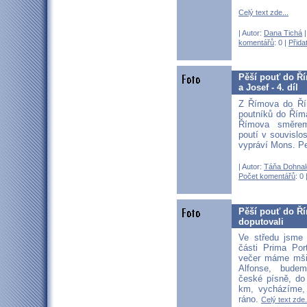
Celý text zde...
| Autor:
Dana Tichá
|
komentářů
: 0 |
Přida
Pěší pouť do Ří
a Josef - 4. díl
Z Římova do Ří
poutníků do Říma
Římova směre
poutí v souvislo
vypráví Mons. 
| Autor:
Táňa Dohnal
Počet komentářů
: 0 
Pěší pouť do Ří
doputovali
Ve středu jsme
části Prima Por
večer máme mši 
Alfonse, bude
české písně, do
km, vycházíme, 
ráno.
Celý text zde.