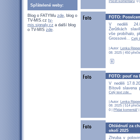
Počet komentářů
: 0 
Spřátelené weby:
Blog o FATYMu
zde
, blog o
FOTO: Posvícení
TV-MIS.cz
tv-
V neděli 24.
mis.signaly.cz
a další blog
Žerůtkách slavi
o TV-MIS
zde
.
vše probíhalo, př
Grossové...
Celý t
| Autor:
Lenka Rippe
08. 2025 | 450 přečt
FOTO: pouť na 
V neděli 17.8.2
Bítově slavena 
Celý text zde...
| Autor:
Lenka Rippe
08. 2025 | 514 přečt
0 |
Přidat komentář
Ohlédnutí za ch
okolí 2025
Zhruba v polovi