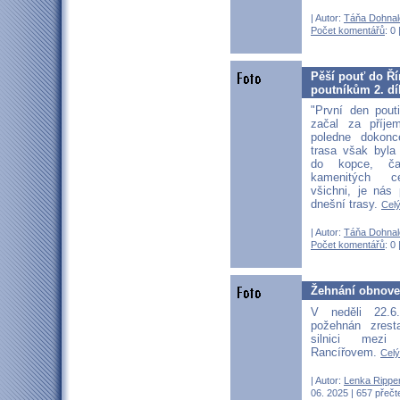
| Autor:
Táňa Dohnal
Počet komentářů
: 0 
Pěší pouť do Ří
poutníkům 2. dí
"První den pout
začal za příje
poledne dokonc
trasa však byla
do kopce, ča
kamenitých ce
všichni, je nás
dnešní trasy.
Celý
| Autor:
Táňa Dohnal
Počet komentářů
: 0 
Žehnání obnoven
V neděli 22.6
požehnán zrest
silnici mezi
Rancířovem.
Celý
| Autor:
Lenka Rippe
06. 2025 | 657 přečt