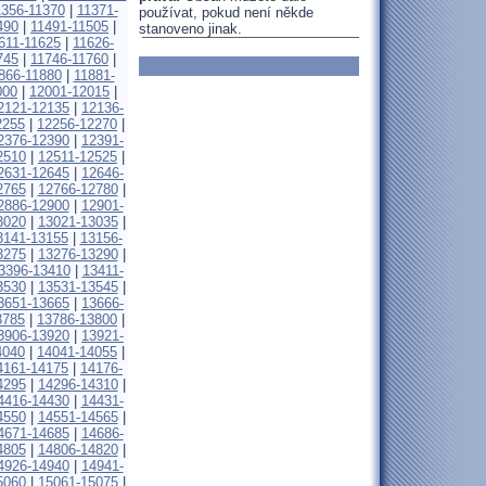
1356-11370
|
11371-
používat, pokud není někde
490
|
11491-11505
|
stanoveno jinak.
611-11625
|
11626-
745
|
11746-11760
|
866-11880
|
11881-
000
|
12001-12015
|
2121-12135
|
12136-
2255
|
12256-12270
|
2376-12390
|
12391-
2510
|
12511-12525
|
2631-12645
|
12646-
2765
|
12766-12780
|
2886-12900
|
12901-
3020
|
13021-13035
|
3141-13155
|
13156-
3275
|
13276-13290
|
3396-13410
|
13411-
3530
|
13531-13545
|
3651-13665
|
13666-
3785
|
13786-13800
|
3906-13920
|
13921-
4040
|
14041-14055
|
4161-14175
|
14176-
4295
|
14296-14310
|
4416-14430
|
14431-
4550
|
14551-14565
|
4671-14685
|
14686-
4805
|
14806-14820
|
4926-14940
|
14941-
5060
|
15061-15075
|