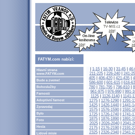
FATYM.com nabízí:
|
1-15
|
16-30
|
31-45
|
46-
Hlavní strana
211-225
|
226-240
|
241-2
www.FATYM.com
405
|
406-420
|
421-435
|
4
Bude a zveme!
586-600
|
601-615
|
616-6
780
|
781-795
|
796-810
|
8
Bohoslužby
961-975
|
976-990
|
991-1
Farnosti
1125
|
1126-1140
|
1141-1
Adoptivní farnost
1275
|
1276-1290
|
1291-1
1425
|
1426-1440
|
1441-1
Zpravodaj
1575
|
1576-1590
|
1591-1
Bylo
1725
|
1726-1740
|
1741-1
1875
|
1876-1890
|
1891-1
Foto
2025
|
2026-2040
|
2041-2
Hesla
2175
|
2176-2190
|
2191-2
2325
|
2326-2340
|
2341-2
Lidové misie