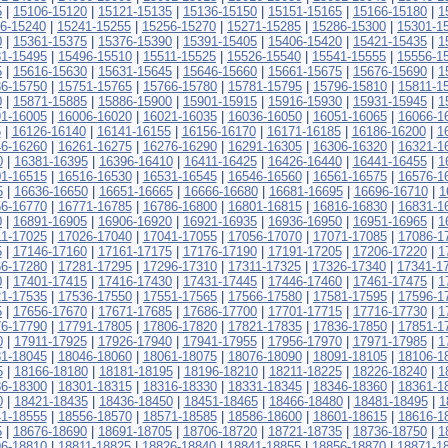
5
|
15106-15120
|
15121-15135
|
15136-15150
|
15151-15165
|
15166-15180
|
1
6-15240
|
15241-15255
|
15256-15270
|
15271-15285
|
15286-15300
|
15301-1
0
|
15361-15375
|
15376-15390
|
15391-15405
|
15406-15420
|
15421-15435
|
1
1-15495
|
15496-15510
|
15511-15525
|
15526-15540
|
15541-15555
|
15556-1
5
|
15616-15630
|
15631-15645
|
15646-15660
|
15661-15675
|
15676-15690
|
1
6-15750
|
15751-15765
|
15766-15780
|
15781-15795
|
15796-15810
|
15811-1
0
|
15871-15885
|
15886-15900
|
15901-15915
|
15916-15930
|
15931-15945
|
1
1-16005
|
16006-16020
|
16021-16035
|
16036-16050
|
16051-16065
|
16066-1
5
|
16126-16140
|
16141-16155
|
16156-16170
|
16171-16185
|
16186-16200
|
1
6-16260
|
16261-16275
|
16276-16290
|
16291-16305
|
16306-16320
|
16321-1
0
|
16381-16395
|
16396-16410
|
16411-16425
|
16426-16440
|
16441-16455
|
1
1-16515
|
16516-16530
|
16531-16545
|
16546-16560
|
16561-16575
|
16576-1
5
|
16636-16650
|
16651-16665
|
16666-16680
|
16681-16695
|
16696-16710
|
1
6-16770
|
16771-16785
|
16786-16800
|
16801-16815
|
16816-16830
|
16831-1
0
|
16891-16905
|
16906-16920
|
16921-16935
|
16936-16950
|
16951-16965
|
1
11-17025
|
17026-17040
|
17041-17055
|
17056-17070
|
17071-17085
|
17086-1
5
|
17146-17160
|
17161-17175
|
17176-17190
|
17191-17205
|
17206-17220
|
1
6-17280
|
17281-17295
|
17296-17310
|
17311-17325
|
17326-17340
|
17341-1
0
|
17401-17415
|
17416-17430
|
17431-17445
|
17446-17460
|
17461-17475
|
1
1-17535
|
17536-17550
|
17551-17565
|
17566-17580
|
17581-17595
|
17596-1
5
|
17656-17670
|
17671-17685
|
17686-17700
|
17701-17715
|
17716-17730
|
1
6-17790
|
17791-17805
|
17806-17820
|
17821-17835
|
17836-17850
|
17851-1
0
|
17911-17925
|
17926-17940
|
17941-17955
|
17956-17970
|
17971-17985
|
1
1-18045
|
18046-18060
|
18061-18075
|
18076-18090
|
18091-18105
|
18106-1
5
|
18166-18180
|
18181-18195
|
18196-18210
|
18211-18225
|
18226-18240
|
1
6-18300
|
18301-18315
|
18316-18330
|
18331-18345
|
18346-18360
|
18361-1
0
|
18421-18435
|
18436-18450
|
18451-18465
|
18466-18480
|
18481-18495
|
1
1-18555
|
18556-18570
|
18571-18585
|
18586-18600
|
18601-18615
|
18616-1
5
|
18676-18690
|
18691-18705
|
18706-18720
|
18721-18735
|
18736-18750
|
1
6-18810
|
18811-18825
|
18826-18840
|
18841-18855
|
18856-18870
|
18871-1