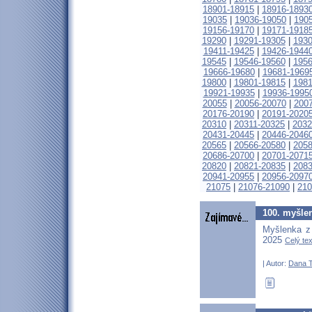
18901-18915
|
18916-1893
19035
|
19036-19050
|
190
19156-19170
|
19171-1918
19290
|
19291-19305
|
1930
19411-19425
|
19426-1944
19545
|
19546-19560
|
1956
19666-19680
|
19681-1969
19800
|
19801-19815
|
1981
19921-19935
|
19936-1995
20055
|
20056-20070
|
200
20176-20190
|
20191-2020
20310
|
20311-20325
|
2032
20431-20445
|
20446-2046
20565
|
20566-20580
|
2058
20686-20700
|
20701-2071
20820
|
20821-20835
|
2083
20941-20955
|
20956-2097
21075
|
21076-21090
|
210
100. myšlen
Myšlenka z 
2025
Celý tex
| Autor:
Dana T