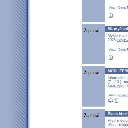
| Autor:
Dana T
98. myšlenk
Myšlenka z 
2025
Celý tex
| Autor:
Dana T
MODLITEB
Informační 
(7. 10.) m
Medjugorji.
| Autor:
Roman
Škola křes
Před měsíce
děti a mlád