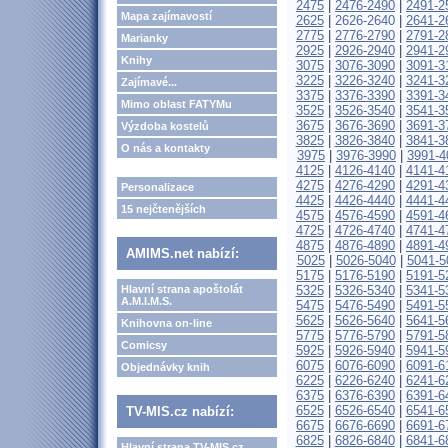
2475
|
2476-2490
|
2491-2
Mapa zajímavostí
2625
|
2626-2640
|
2641-2
2775
|
2776-2790
|
2791-2
Marianky
2925
|
2926-2940
|
2941-2
Knihy
3075
|
3076-3090
|
3091-3
3225
|
3226-3240
|
3241-3
Zajímavé...
3375
|
3376-3390
|
3391-3
Mimo oblast FATYMu
3525
|
3526-3540
|
3541-3
3675
|
3676-3690
|
3691-3
Výzdoba kostelů
3825
|
3826-3840
|
3841-3
O nás a kontakty
3975
|
3976-3990
|
3991-4
4125
|
4126-4140
|
4141-4
4275
|
4276-4290
|
4291-4
Personalizace
4425
|
4426-4440
|
4441-4
15 nejčtenějších
4575
|
4576-4590
|
4591-4
4725
|
4726-4740
|
4741-4
4875
|
4876-4890
|
4891-4
AMIMS.net nabízí:
5025
|
5026-5040
|
5041-5
5175
|
5176-5190
|
5191-5
Hlavní strana apoštolát
5325
|
5326-5340
|
5341-5
A.M.I.M.S.
5475
|
5476-5490
|
5491-5
5625
|
5626-5640
|
5641-5
Knihovna on-line
5775
|
5776-5790
|
5791-5
Comicsy
5925
|
5926-5940
|
5941-5
6075
|
6076-6090
|
6091-6
Objednávky knih
6225
|
6226-6240
|
6241-6
6375
|
6376-6390
|
6391-6
6525
|
6526-6540
|
6541-6
TV-MIS.cz nabízí:
6675
|
6676-6690
|
6691-6
6825
|
6826-6840
|
6841-6
Hlavní strana TV-MIS.cz