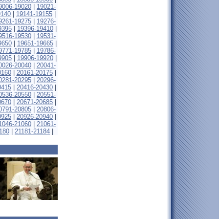
9006-19020
|
19021-
9140
|
19141-19155
|
9261-19275
|
19276-
9395
|
19396-19410
|
9516-19530
|
19531-
9650
|
19651-19665
|
9771-19785
|
19786-
9905
|
19906-19920
|
0026-20040
|
20041-
0160
|
20161-20175
|
0281-20295
|
20296-
0415
|
20416-20430
|
0536-20550
|
20551-
0670
|
20671-20685
|
0791-20805
|
20806-
0925
|
20926-20940
|
1046-21060
|
21061-
180
|
21181-21184
|