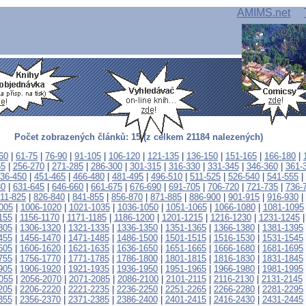
AMIMS.net
Počet zobrazených článků: 15 (z celkem 21184 nalezených)
60
|
61-75
|
76-90
|
91-105
|
106-120
|
121-135
|
136-150
|
151-165
|
166-180
|
55
|
256-270
|
271-285
|
286-300
|
301-315
|
316-330
|
331-345
|
346-360
|
361-
36-450
|
451-465
|
466-480
|
481-495
|
496-510
|
511-525
|
526-540
|
541-555
|
30
|
631-645
|
646-660
|
661-675
|
676-690
|
691-705
|
706-720
|
721-735
|
736-
11-825
|
826-840
|
841-855
|
856-870
|
871-885
|
886-900
|
901-915
|
916-930
|
005
|
1006-1020
|
1021-1035
|
1036-1050
|
1051-1065
|
1066-1080
|
1081-1095
155
|
1156-1170
|
1171-1185
|
1186-1200
|
1201-1215
|
1216-1230
|
1231-1245
305
|
1306-1320
|
1321-1335
|
1336-1350
|
1351-1365
|
1366-1380
|
1381-1395
455
|
1456-1470
|
1471-1485
|
1486-1500
|
1501-1515
|
1516-1530
|
1531-1545
605
|
1606-1620
|
1621-1635
|
1636-1650
|
1651-1665
|
1666-1680
|
1681-1695
755
|
1756-1770
|
1771-1785
|
1786-1800
|
1801-1815
|
1816-1830
|
1831-1845
905
|
1906-1920
|
1921-1935
|
1936-1950
|
1951-1965
|
1966-1980
|
1981-1995
055
|
2056-2070
|
2071-2085
|
2086-2100
|
2101-2115
|
2116-2130
|
2131-2145
205
|
2206-2220
|
2221-2235
|
2236-2250
|
2251-2265
|
2266-2280
|
2281-2295
355
|
2356-2370
|
2371-2385
|
2386-2400
|
2401-2415
|
2416-2430
|
2431-2445