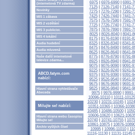
6975
|
6976-6990
|
6991-7
(internetová TV zdarma)
7125
|
7126-7140
|
7141-7
Novinky
7275
|
7276-7290
|
7291-7
7425
|
7426-7440
|
7441-7
MIS 1 zábava
7575
|
7576-7590
|
7591-7
MIS 2 vzdělání
7725
|
7726-7740
|
7741-7
7875
|
7876-7890
|
7891-7
MIS 3 publicist.
8025
|
8026-8040
|
8041-8
MIS 4 lokální
8175
|
8176-8190
|
8191-8
8325
|
8326-8340
|
8341-8
Audia hudební
8475
|
8476-8490
|
8491-8
Audia mluvená
8625
|
8626-8640
|
8641-8
8775
|
8776-8790
|
8791-8
Naše další internetové
televize zdarma...
8925
|
8926-8940
|
8941-8
9075
|
9076-9090
|
9091-9
9225
|
9226-9240
|
9241-9
ABCD.fatym.com
9375
|
9376-9390
|
9391-9
nabízí:
9525
|
9526-9540
|
9541-9
9675
|
9676-9690
|
9691-9
9825
|
9826-9840
|
9841-9
Hlavní strana vyhledávače
Abeceda
9975
|
9976-9990
|
9991-
10096-10110
|
10111-1012
10230
|
10231-10245
|
1024
Milujte se! nabízí:
10351-10365
|
10366-1038
10485
|
10486-10500
|
1050
10606-10620
|
10621-1063
Hlavní strana webu časopisu
10740
|
10741-10755
|
1075
Milujte se!
10861-10875
|
10876-1089
Archiv vyšlých čísel
10995
|
10996-11010
|
11
11116-11130
|
11131-11145