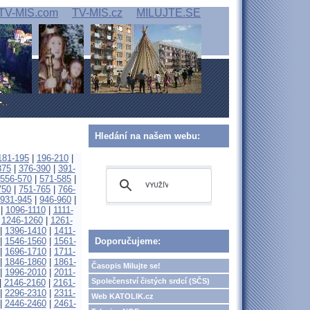
TV-MIS.com
TV-MIS.cz
MILUJTE.SE
Hledání na našem webu:
181-195
|
196-210
|
375
|
376-390
|
391-
556-570
|
571-585
|
750
|
751-765
|
766-
931-945
|
946-960
|
|
1096-1110
|
1111-
|
1246-1260
|
1261-
|
1396-1410
|
1411-
|
1546-1560
|
1561-
Doporučujeme:
|
1696-1710
|
1711-
|
1846-1860
|
1861-
Časopis Milujte se!
|
1996-2010
|
2011-
Společenství čistých srdcí (SČS)
|
2146-2160
|
2161-
|
2296-2310
|
2311-
Web KATOLIK.cz
|
2446-2460
|
2461-