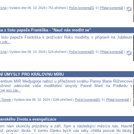
ichá
| Vydáno dne 06. 10. 2024 | 751 přečtení |
Počet komentářů
: 0 |
Přidat komentář
|
a z listu papeže Františka - "Nauč nás modlit se"
listu papeže Františka k prožívání Roku modlitby v přípravě na Jubileum
t zde...
ichá
| Vydáno dne 06. 10. 2024 | 524 přečtení |
Počet komentářů
: 0 |
Přidat komentář
|
NÍ ÚMYSLY PRO KRÁLOVNU MÍRU
centrum MIR Medjugorje nabízí u příležitosti svátku Panny Marie Růžencové
ožnost odevzdat vaše modlitební úmysly Panně Marii na Podbrdu v
Celý text zde...
 Tomek
| Vydáno dne 05. 10. 2024 | 1186 přečtení |
Počet komentářů
: 0 |
Přidat komentář
|
ťanského života a evangelizace
m nám skončily prázdniny a září, říjen a následující měsíce nás, hlavně
ež, provází škola. V tomto článku bych vás taky chtěla pozvat do školy,