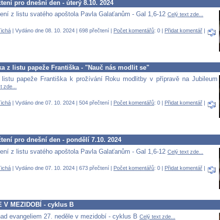
čtení pro dnešní den - úterý 8.10. 2024
tení z listu svatého apoštola Pavla Galaťanům - Gal 1,6-12
Celý text zde...
ichá
| Vydáno dne 08. 10. 2024 | 698 přečtení |
Počet komentářů
: 0 |
Přidat komentář
|
a z listu papeže Františka - "Nauč nás modlit se"
listu papeže Františka k prožívání Roku modlitby v přípravě na Jubileum
t zde...
ichá
| Vydáno dne 07. 10. 2024 | 504 přečtení |
Počet komentářů
: 0 |
Přidat komentář
|
čtení pro dnešní den - pondělí 7.10. 2024
tení z listu svatého apoštola Pavla Galaťanům - Gal 1,6-12
Celý text zde...
ichá
| Vydáno dne 07. 10. 2024 | 673 přečtení |
Počet komentářů
: 0 |
Přidat komentář
|
 V MEZIDOBÍ - cyklus B
ad evangeliem 27. neděle v mezidobí - cyklus B
Celý text zde...