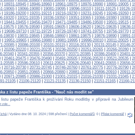
0
|
18931-18945
|
18946-18960
|
18961-18975
|
18976-18990
|
18991-19005
|
1
51-19065
|
19066-19080
|
19081-19095
|
19096-19110
|
19111-19125
|
19126-1
5
|
19186-19200
|
19201-19215
|
19216-19230
|
19231-19245
|
19246-19260
|
1
6-19320
|
19321-19335
|
19336-19350
|
19351-19365
|
19366-19380
|
19381-1
0
|
19441-19455
|
19456-19470
|
19471-19485
|
19486-19500
|
19501-19515
|
1
1-19575
|
19576-19590
|
19591-19605
|
19606-19620
|
19621-19635
|
19636-1
5
|
19696-19710
|
19711-19725
|
19726-19740
|
19741-19755
|
19756-19770
|
1
6-19830
|
19831-19845
|
19846-19860
|
19861-19875
|
19876-19890
|
19891-1
0
|
19951-19965
|
19966-19980
|
19981-19995
|
19996-20010
|
20011-20025
|
2
71-20085
|
20086-20100
|
20101-20115
|
20116-20130
|
20131-20145
|
20146-2
5
|
20206-20220
|
20221-20235
|
20236-20250
|
20251-20265
|
20266-20280
|
2
6-20340
|
20341-20355
|
20356-20370
|
20371-20385
|
20386-20400
|
20401-2
0
|
20461-20475
|
20476-20490
|
20491-20505
|
20506-20520
|
20521-20535
|
2
1-20595
|
20596-20610
|
20611-20625
|
20626-20640
|
20641-20655
|
20656-2
5
|
20716-20730
|
20731-20745
|
20746-20760
|
20761-20775
|
20776-20790
|
2
6-20850
|
20851-20865
|
20866-20880
|
20881-20895
|
20896-20910
|
20911-2
0
|
20971-20985
|
20986-21000
|
21001-21015
|
21016-21030
|
21031-21045
|
2
91-21105
|
21106-21120
|
21121-21135
|
21136-21150
|
21151-21165
|
21166-21
ka z listu papeže Františka - "Nauč nás modlit se"
listu papeže Františka k prožívání Roku modlitby v přípravě na Jubileum
t zde...
ichá
| Vydáno dne 08. 10. 2024 | 598 přečtení |
Počet komentářů
: 0 |
Přidat komentář
|