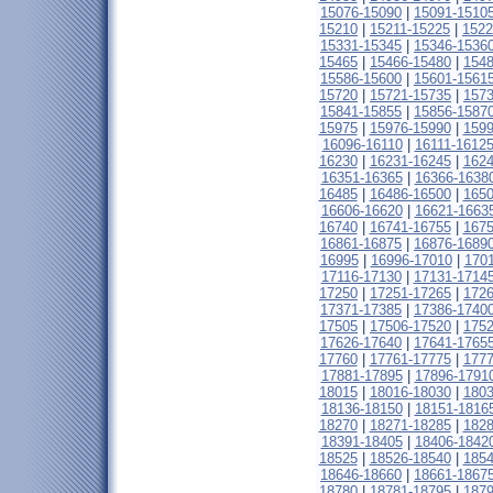
15076-15090
|
15091-1510
15210
|
15211-15225
|
1522
15331-15345
|
15346-1536
15465
|
15466-15480
|
1548
15586-15600
|
15601-1561
15720
|
15721-15735
|
1573
15841-15855
|
15856-1587
15975
|
15976-15990
|
1599
16096-16110
|
16111-1612
16230
|
16231-16245
|
1624
16351-16365
|
16366-1638
16485
|
16486-16500
|
1650
16606-16620
|
16621-1663
16740
|
16741-16755
|
1675
16861-16875
|
16876-1689
16995
|
16996-17010
|
170
17116-17130
|
17131-1714
17250
|
17251-17265
|
1726
17371-17385
|
17386-1740
17505
|
17506-17520
|
1752
17626-17640
|
17641-1765
17760
|
17761-17775
|
1777
17881-17895
|
17896-1791
18015
|
18016-18030
|
1803
18136-18150
|
18151-1816
18270
|
18271-18285
|
1828
18391-18405
|
18406-1842
18525
|
18526-18540
|
1854
18646-18660
|
18661-1867
18780
|
18781-18795
|
1879