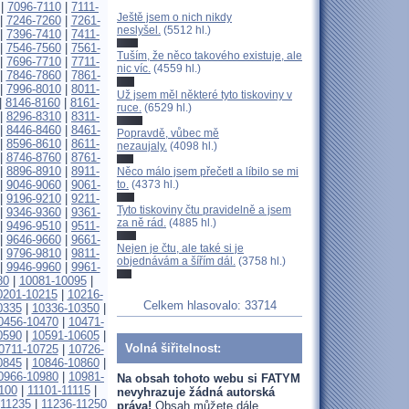
|
7096-7110
|
7111-
Ještě jsem o nich nikdy
|
7246-7260
|
7261-
neslyšel.
(5512 hl.)
|
7396-7410
|
7411-
|
7546-7560
|
7561-
Tuším, že něco takového existuje, ale
|
7696-7710
|
7711-
nic víc.
(4559 hl.)
|
7846-7860
|
7861-
|
7996-8010
|
8011-
Už jsem měl některé tyto tiskoviny v
|
8146-8160
|
8161-
ruce.
(6529 hl.)
|
8296-8310
|
8311-
|
8446-8460
|
8461-
Popravdě, vůbec mě
|
8596-8610
|
8611-
nezaujaly.
(4098 hl.)
|
8746-8760
|
8761-
|
8896-8910
|
8911-
Něco málo jsem přečetl a líbilo se mi
to.
(4373 hl.)
|
9046-9060
|
9061-
|
9196-9210
|
9211-
Tyto tiskoviny čtu pravidelně a jsem
|
9346-9360
|
9361-
za ně rád.
(4885 hl.)
|
9496-9510
|
9511-
|
9646-9660
|
9661-
Nejen je čtu, ale také si je
|
9796-9810
|
9811-
objednávám a šířím dál.
(3758 hl.)
|
9946-9960
|
9961-
80
|
10081-10095
|
0201-10215
|
10216-
Celkem hlasovalo: 33714
0335
|
10336-10350
|
0456-10470
|
10471-
0590
|
10591-10605
|
Volná šiřitelnost:
0711-10725
|
10726-
0845
|
10846-10860
|
0966-10980
|
10981-
Na obsah tohoto webu si FATYM
100
|
11101-11115
|
nevyhrazuje žádná autorská
-11235
|
11236-11250
práva!
Obsah můžete dále