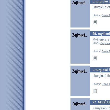
Liturgické 
Liturgické č
| Autor:
Dana T
99. myšlenk
Myšlenka z 
2025
Celý tex
| Autor:
Dana T
Liturgické 
Liturgické č
| Autor:
Dana T
27. NEDĚLE
Zamyšlení n