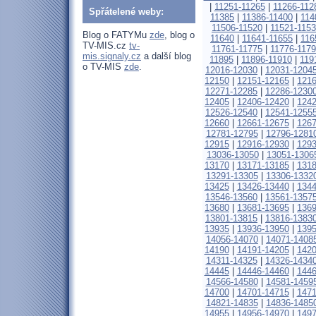
|
11251-11265
|
11266-112
Spřátelené weby:
11385
|
11386-11400
|
114
11506-11520
|
11521-115
Blog o FATYMu
zde
, blog o
11640
|
11641-11655
|
116
TV-MIS.cz
tv-
11761-11775
|
11776-1179
mis.signaly.cz
a další blog
11895
|
11896-11910
|
119
o TV-MIS
zde
.
12016-12030
|
12031-1204
12150
|
12151-12165
|
1216
12271-12285
|
12286-1230
12405
|
12406-12420
|
1242
12526-12540
|
12541-1255
12660
|
12661-12675
|
1267
12781-12795
|
12796-1281
12915
|
12916-12930
|
1293
13036-13050
|
13051-1306
13170
|
13171-13185
|
1318
13291-13305
|
13306-1332
13425
|
13426-13440
|
1344
13546-13560
|
13561-1357
13680
|
13681-13695
|
1369
13801-13815
|
13816-1383
13935
|
13936-13950
|
1395
14056-14070
|
14071-1408
14190
|
14191-14205
|
1420
14311-14325
|
14326-1434
14445
|
14446-14460
|
1446
14566-14580
|
14581-1459
14700
|
14701-14715
|
1471
14821-14835
|
14836-1485
14955
|
14956-14970
|
1497