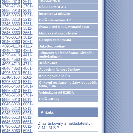
Televize NOE
|
2596-2610
|
2611-
|
2746-2760
|
2761-
Rádio PROGLAS
|
2896-2910
|
2911-
Internetová televize
|
3046-3060
|
3061-
|
3196-3210
|
3211-
Další internetové TV
|
3346-3360
|
3361-
Svatá země Izrael, virtuální pouť
|
3496-3510
|
3511-
|
3646-3660
|
3661-
Matice cyrilometodějská
|
3796-3810
|
3811-
Časopis Immaculata
|
3946-3960
|
3961-
|
4096-4110
|
4111-
JukeBox on-line
|
4246-4260
|
4261-
TémaBox s přednáškami, kázáními,
|
4396-4410
|
4411-
audioknihami...
|
4546-4560
|
4561-
Jeníkov.net
|
4696-4710
|
4711-
|
4846-4860
|
4861-
Adoptivní farnost Jeníkov
|
4996-5010
|
5011-
Kolpingovo dílo ČR
|
5146-5160
|
5161-
|
5296-5310
|
5311-
Církevní restituce - otázky, odpovědi,
|
5446-5460
|
5461-
fakta, čísla....
|
5596-5610
|
5611-
Vyhledávač ABECEDA
|
5746-5760
|
5761-
|
5896-5910
|
5911-
Další odkazy...
|
6046-6060
|
6061-
|
6196-6210
|
6211-
Anketa:
|
6346-6360
|
6361-
|
6496-6510
|
6511-
|
6646-6660
|
6661-
Znáš tiskoviny z nakladatelství
|
6796-6810
|
6811-
A.M.I.M.S.?
|
6946-6960
|
6961-