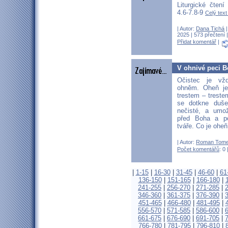
Liturgické čtení
4.6-7.8-9
Celý text
| Autor:
Dana Tichá
|
2025 | 573 přečtení 
Přidat komentář
|
V ohnivé peci B
Očistec je vž
ohněm. Oheň je
trestem – trest
se dotkne duše
nečisté, a umož
před Boha a p
tváře. Co je ohe
| Autor:
Roman Tom
Počet komentářů
: 0 
|
1-15
|
16-30
|
31-45
|
46-60
|
61
136-150
|
151-165
|
166-180
|
241-255
|
256-270
|
271-285
|
346-360
|
361-375
|
376-390
|
451-465
|
466-480
|
481-495
|
556-570
|
571-585
|
586-600
|
661-675
|
676-690
|
691-705
|
766-780
|
781-795
|
796-810
|