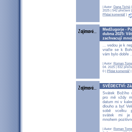
| Autor:
Dana Tichá
|
2025 | 542 přečtení 
Přidat komentář
|
Medžugorje - Pos
dubna 2025: Vět
zachvacují mno
... vedou je k ne
vraťte se k Boh
vám bylo dobře .
| Autor:
Roman Tom
04. 2025 | 832 přečt
0 |
Přidat komentář
SVĚDECTVÍ: Záz
Svátek Božího m
pro mě vždy m
datum mi v kalen
dlouho a byť Ve
sobě vcelku p
svátek mi je
mnohem pozitivn
| Autor:
Roman Tom