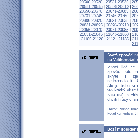
20506-20520
|
20521-20535
|
20
20581-20595
|
20596-20610
|
20
20656-20670
|
20671-20685
|
20
20731-20745
|
20746-20760
|
20
20806-20820
|
20821-20835
|
20
20881-20895
|
20896-20910
|
20
20956-20970
|
20971-20985
|
20
21031-21045
|
21046-21060
|
21
21106-21120
|
21121-21135
|
21
21
Svatá zpověď ne
na Velikonoční n
Mnozí lidé se 
zpověď, kde m
skryté i zj
nedokonalosti. D
Ale je třeba si
ten krátký okam
tvou duši a vlé
chvílí hrůzy či s
| Autor:
Roman Tom
Počet komentářů
: 0 
Boží milosrdens