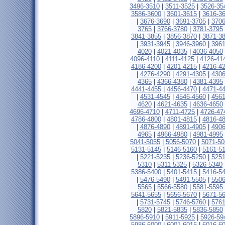
3496-3510
|
3511-3525
|
3526-35
3586-3600
|
3601-3615
|
3616-3
|
3676-3690
|
3691-3705
|
3706
3765
|
3766-3780
|
3781-3795
3841-3855
|
3856-3870
|
3871-3
|
3931-3945
|
3946-3960
|
3961
4020
|
4021-4035
|
4036-4050
4096-4110
|
4111-4125
|
4126-41
4186-4200
|
4201-4215
|
4216-4
|
4276-4290
|
4291-4305
|
4306
4365
|
4366-4380
|
4381-4395
4441-4455
|
4456-4470
|
4471-4
|
4531-4545
|
4546-4560
|
4561
4620
|
4621-4635
|
4636-4650
4696-4710
|
4711-4725
|
4726-47
4786-4800
|
4801-4815
|
4816-4
|
4876-4890
|
4891-4905
|
4906
4965
|
4966-4980
|
4981-4995
5041-5055
|
5056-5070
|
5071-50
5131-5145
|
5146-5160
|
5161-5
|
5221-5235
|
5236-5250
|
5251
5310
|
5311-5325
|
5326-5340
5386-5400
|
5401-5415
|
5416-5
|
5476-5490
|
5491-5505
|
5506
5565
|
5566-5580
|
5581-5595
5641-5655
|
5656-5670
|
5671-5
|
5731-5745
|
5746-5760
|
5761
5820
|
5821-5835
|
5836-5850
5896-5910
|
5911-5925
|
5926-59
5986-6000
|
6001-6015
|
6016-6