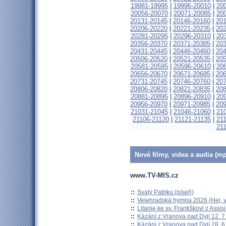
19981-19995
|
19996-20010
|
20
20056-20070
|
20071-20085
|
20
20131-20145
|
20146-20160
|
20
20206-20220
|
20221-20235
|
20
20281-20295
|
20296-20310
|
20
20356-20370
|
20371-20385
|
20
20431-20445
|
20446-20460
|
20
20506-20520
|
20521-20535
|
20
20581-20595
|
20596-20610
|
20
20656-20670
|
20671-20685
|
20
20731-20745
|
20746-20760
|
20
20806-20820
|
20821-20835
|
20
20881-20895
|
20896-20910
|
20
20956-20970
|
20971-20985
|
20
21031-21045
|
21046-21060
|
21
21106-21120
|
21121-21135
|
21
21
Nové filmy, videa a audia (mp
www.TV-MIS.cz
::
Svatý Patriku (píseň)
::
Velehradská hymna 2026 (Hej, v
::
Litanie ke sv. Františkovi z Assisi
::
Kázání z Vranova nad Dyjí 12. 7
::
Kázání z Vranova nad Dyjí 28. 6