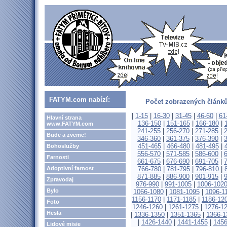
FATYM.com nabízí:
Počet zobrazených článků
|
1-15
|
16-30
|
31-45
|
46-60
|
61
Hlavní strana
136-150
|
151-165
|
166-180
|
www.FATYM.com
241-255
|
256-270
|
271-285
|
Bude a zveme!
346-360
|
361-375
|
376-390
|
451-465
|
466-480
|
481-495
|
Bohoslužby
556-570
|
571-585
|
586-600
|
Farnosti
661-675
|
676-690
|
691-705
|
Adoptivní farnost
766-780
|
781-795
|
796-810
|
871-885
|
886-900
|
901-915
|
Zpravodaj
976-990
|
991-1005
|
1006-102
Bylo
1066-1080
|
1081-1095
|
1096-1
1156-1170
|
1171-1185
|
1186-12
Foto
1246-1260
|
1261-1275
|
1276-1
Hesla
|
1336-1350
|
1351-1365
|
1366-1
|
1426-1440
|
1441-1455
|
1456
Lidové misie