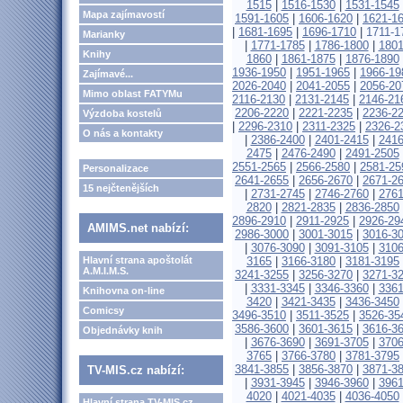
1515
|
1516-1530
|
1531-1545
Mapa zajímavostí
1591-1605
|
1606-1620
|
1621-1
|
1681-1695
|
1696-1710
|
1711-1
Marianky
|
1771-1785
|
1786-1800
|
1801
Knihy
1860
|
1861-1875
|
1876-1890
1936-1950
|
1951-1965
|
1966-19
Zajímavé...
2026-2040
|
2041-2055
|
2056-20
Mimo oblast FATYMu
2116-2130
|
2131-2145
|
2146-21
2206-2220
|
2221-2235
|
2236-2
Výzdoba kostelů
|
2296-2310
|
2311-2325
|
2326-2
O nás a kontakty
|
2386-2400
|
2401-2415
|
2416
2475
|
2476-2490
|
2491-2505
2551-2565
|
2566-2580
|
2581-25
Personalizace
2641-2655
|
2656-2670
|
2671-2
15 nejčtenějších
|
2731-2745
|
2746-2760
|
2761
2820
|
2821-2835
|
2836-2850
2896-2910
|
2911-2925
|
2926-29
AMIMS.net nabízí:
2986-3000
|
3001-3015
|
3016-3
|
3076-3090
|
3091-3105
|
3106
Hlavní strana apoštolát
3165
|
3166-3180
|
3181-3195
A.M.I.M.S.
3241-3255
|
3256-3270
|
3271-3
|
3331-3345
|
3346-3360
|
3361
Knihovna on-line
3420
|
3421-3435
|
3436-3450
Comicsy
3496-3510
|
3511-3525
|
3526-35
3586-3600
|
3601-3615
|
3616-3
Objednávky knih
|
3676-3690
|
3691-3705
|
3706
3765
|
3766-3780
|
3781-3795
3841-3855
|
3856-3870
|
3871-3
TV-MIS.cz nabízí:
|
3931-3945
|
3946-3960
|
3961
4020
|
4021-4035
|
4036-4050
Hlavní strana TV-MIS.cz