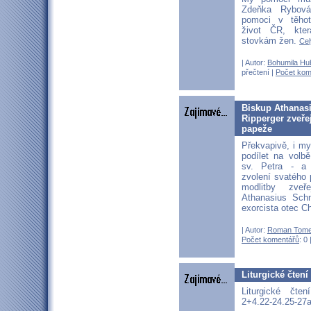
Zdeňka Rybová
pomoci v těhot
život ČR, kte
stovkám žen.
Cel
| Autor:
Bohumila Hu
přečtení |
Počet kom
Biskup Athanasi
Ripperger zveřej
papeže
Překvapivě, i 
podílet na volb
sv. Petra - a
zvolení svatého
modlitby zveř
Athanasius Sch
exorcista otec C
| Autor:
Roman Tom
Počet komentářů
: 0 
Liturgické čtení
Liturgické čte
2+4.22-24.25-27