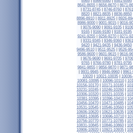
8565
|
8566-8580
|
8581-8595
8641-8655
|
8656-8670
|
8671-8
|
8731-8745
|
8746-8760
|
8761
8820
|
8821-8835
|
8836-8850
8896-8910
|
8911-8925
|
8926-89
8986-9000
|
9001-9015
|
9016-9
|
9076-9090
|
9091-9105
|
9106
9165
|
9166-9180
|
9181-9195
9241-9255
|
9256-9270
|
9271-9
|
9331-9345
|
9346-9360
|
9361
9420
|
9421-9435
|
9436-9450
9496-9510
|
9511-9525
|
9526-95
9586-9600
|
9601-9615
|
9616-9
|
9676-9690
|
9691-9705
|
9706
9765
|
9766-9780
|
9781-9795
9841-9855
|
9856-9870
|
9871-9
|
9931-9945
|
9946-9960
|
9961-
10020
|
10021-10035
|
10036
10081-10095
|
10096-10110
|
10
10156-10170
|
10171-10185
|
10
10231-10245
|
10246-10260
|
10
10306-10320
|
10321-10335
|
10
10381-10395
|
10396-10410
|
10
10456-10470
|
10471-10485
|
10
10531-10545
|
10546-10560
|
10
10606-10620
|
10621-10635
|
10
10681-10695
|
10696-10710
|
10
10756-10770
|
10771-10785
|
10
10831-10845
|
10846-10860
|
10
10906-10920
|
10921-10935
|
10