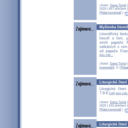
| Autor:
Dana Tichá
|
2025 | 657 přečtení 
Přidat komentář
|
Myšlenka litomě
Litoměřický bisk
hovoří o tom, 
smrti papeže F
setkáních s ním 
od papeže Fran
text zde...
| Autor:
Dana Tichá
|
komentářů
: 0 |
Přida
Liturgické čtení
Liturgické čten
7.8-9
Celý text zde.
| Autor:
Dana Tichá
|
2025 | 633 přečtení 
Přidat komentář
|
Liturgické čtení