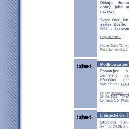
Děkujte Hosp
dobrý, jeho mi
navěky!
Svatý Otec Jan 
svátek Božího 
2000, v den svat
Celý text zde...
| Autor:
Dana Tichá
|
Počet komentářů
: 1 
Modlitba za zem
Pamatujme v
zemřelého pa
Přinášíme mo
vytvořenou.
Celý t
| Autor:
Bohumila Hu
26. 04. 2025 | 707 p
komentářů
: 0 |
Přida
Liturgické čtení
Liturgické čte
2+4.22-24.25-27