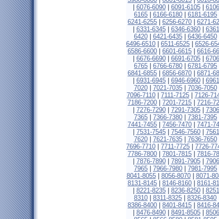
|
6076-6090
|
6091-6105
|
6106
6165
|
6166-6180
|
6181-6195
6241-6255
|
6256-6270
|
6271-6
|
6331-6345
|
6346-6360
|
6361
6420
|
6421-6435
|
6436-6450
6496-6510
|
6511-6525
|
6526-65
6586-6600
|
6601-6615
|
6616-6
|
6676-6690
|
6691-6705
|
6706
6765
|
6766-6780
|
6781-6795
6841-6855
|
6856-6870
|
6871-6
|
6931-6945
|
6946-6960
|
6961
7020
|
7021-7035
|
7036-7050
7096-7110
|
7111-7125
|
7126-71
7186-7200
|
7201-7215
|
7216-7
|
7276-7290
|
7291-7305
|
7306
7365
|
7366-7380
|
7381-7395
7441-7455
|
7456-7470
|
7471-7
|
7531-7545
|
7546-7560
|
7561
7620
|
7621-7635
|
7636-7650
7696-7710
|
7711-7725
|
7726-77
7786-7800
|
7801-7815
|
7816-7
|
7876-7890
|
7891-7905
|
7906
7965
|
7966-7980
|
7981-7995
8041-8055
|
8056-8070
|
8071-80
8131-8145
|
8146-8160
|
8161-8
|
8221-8235
|
8236-8250
|
8251
8310
|
8311-8325
|
8326-8340
8386-8400
|
8401-8415
|
8416-8
|
8476-8490
|
8491-8505
|
8506