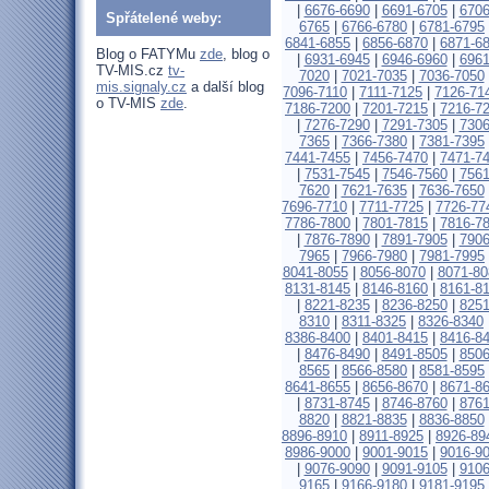
|
6676-6690
|
6691-6705
|
6706
Spřátelené weby:
6765
|
6766-6780
|
6781-6795
6841-6855
|
6856-6870
|
6871-6
Blog o FATYMu
zde
, blog o
|
6931-6945
|
6946-6960
|
6961
TV-MIS.cz
tv-
7020
|
7021-7035
|
7036-7050
mis.signaly.cz
a další blog
7096-7110
|
7111-7125
|
7126-71
o TV-MIS
zde
.
7186-7200
|
7201-7215
|
7216-7
|
7276-7290
|
7291-7305
|
7306
7365
|
7366-7380
|
7381-7395
7441-7455
|
7456-7470
|
7471-7
|
7531-7545
|
7546-7560
|
7561
7620
|
7621-7635
|
7636-7650
7696-7710
|
7711-7725
|
7726-77
7786-7800
|
7801-7815
|
7816-7
|
7876-7890
|
7891-7905
|
7906
7965
|
7966-7980
|
7981-7995
8041-8055
|
8056-8070
|
8071-80
8131-8145
|
8146-8160
|
8161-8
|
8221-8235
|
8236-8250
|
8251
8310
|
8311-8325
|
8326-8340
8386-8400
|
8401-8415
|
8416-8
|
8476-8490
|
8491-8505
|
8506
8565
|
8566-8580
|
8581-8595
8641-8655
|
8656-8670
|
8671-8
|
8731-8745
|
8746-8760
|
8761
8820
|
8821-8835
|
8836-8850
8896-8910
|
8911-8925
|
8926-89
8986-9000
|
9001-9015
|
9016-9
|
9076-9090
|
9091-9105
|
9106
9165
|
9166-9180
|
9181-9195