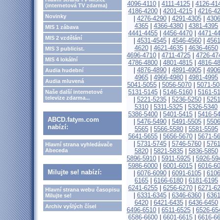
4096-4110
|
4111-4125
|
4126-41
(internetová TV zdarma)
4186-4200
|
4201-4215
|
4216-4
Novinky
|
4276-4290
|
4291-4305
|
4306
4365
|
4366-4380
|
4381-4395
MIS 1 zábava
4441-4455
|
4456-4470
|
4471-4
MIS 2 vzdělání
|
4531-4545
|
4546-4560
|
4561
4620
|
4621-4635
|
4636-4650
MIS 3 publicist.
4696-4710
|
4711-4725
|
4726-47
MIS 4 lokální
4786-4800
|
4801-4815
|
4816-4
|
4876-4890
|
4891-4905
|
4906
Audia hudební
4965
|
4966-4980
|
4981-4995
Audia mluvená
5041-5055
|
5056-5070
|
5071-50
5131-5145
|
5146-5160
|
5161-5
Naše další internetové
televize zdarma...
|
5221-5235
|
5236-5250
|
5251
5310
|
5311-5325
|
5326-5340
5386-5400
|
5401-5415
|
5416-5
ABCD.fatym.com
|
5476-5490
|
5491-5505
|
5506
nabízí:
5565
|
5566-5580
|
5581-5595
5641-5655
|
5656-5670
|
5671-5
|
5731-5745
|
5746-5760
|
5761
Hlavní strana vyhledávače
Abeceda
5820
|
5821-5835
|
5836-5850
5896-5910
|
5911-5925
|
5926-59
5986-6000
|
6001-6015
|
6016-6
Milujte se! nabízí:
|
6076-6090
|
6091-6105
|
6106
6165
|
6166-6180
|
6181-6195
6241-6255
|
6256-6270
|
6271-6
Hlavní strana webu časopisu
|
6331-6345
|
6346-6360
|
6361
Milujte se!
6420
|
6421-6435
|
6436-6450
Archiv vyšlých čísel
6496-6510
|
6511-6525
|
6526-65
6586-6600
|
6601-6615
|
6616-6