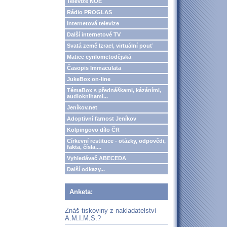
Televize NOE
Rádio PROGLAS
Internetová televize
Další internetové TV
Svatá země Izrael, virtuální pouť
Matice cyrilometodějská
Časopis Immaculata
JukeBox on-line
TémaBox s přednáškami, kázáními,
audioknihami...
Jeníkov.net
Adoptivní farnost Jeníkov
Kolpingovo dílo ČR
Církevní restituce - otázky, odpovědi,
fakta, čísla....
Vyhledávač ABECEDA
Další odkazy...
Anketa:
Znáš tiskoviny z nakladatelství
A.M.I.M.S.?