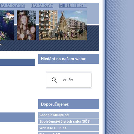
TV-MIS.com
TV-MIS.cz
MILUJTE.SE
Hledání na našem webu:
Doporučujeme:
Časopis Milujte se!
Společenství čistých srdcí (SČS)
Web KATOLIK.cz