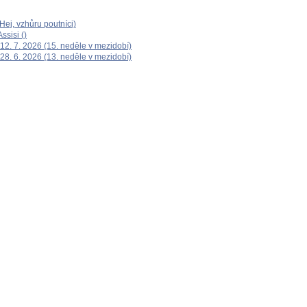
ej, vzhůru poutníci)
ssisi ()
12. 7. 2026 (15. neděle v mezidobí)
28. 6. 2026 (13. neděle v mezidobí)