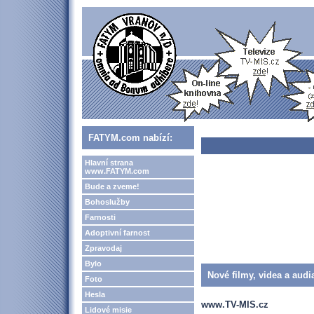
FATYM.com nabízí:
Hlavní strana
www.FATYM.com
Bude a zveme!
Bohoslužby
Farnosti
Adoptivní farnost
Zpravodaj
Bylo
Nové filmy, videa a audi
Foto
Hesla
www.TV-MIS.cz
Lidové misie