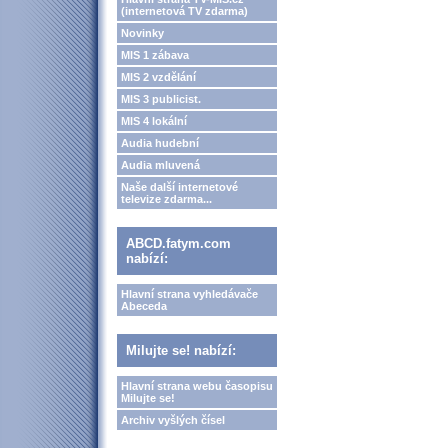
(internetová TV zdarma)
Novinky
MIS 1 zábava
MIS 2 vzdělání
MIS 3 publicist.
MIS 4 lokální
Audia hudební
Audia mluvená
Naše další internetové
televize zdarma...
ABCD.fatym.com
nabízí:
Hlavní strana vyhledávače
Abeceda
Milujte se! nabízí:
Hlavní strana webu časopisu
Milujte se!
Archiv vyšlých čísel