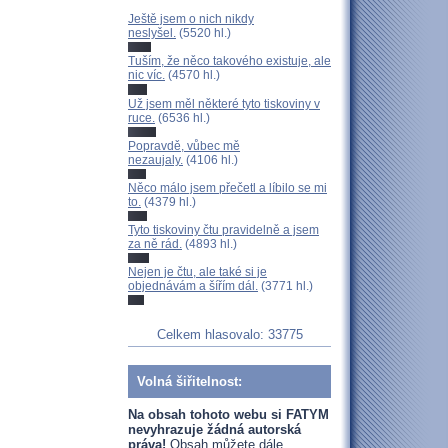
Ještě jsem o nich nikdy
neslyšel.
(5520 hl.)
Tuším, že něco takového existuje, ale
nic víc.
(4570 hl.)
Už jsem měl některé tyto tiskoviny v
ruce.
(6536 hl.)
Popravdě, vůbec mě
nezaujaly.
(4106 hl.)
Něco málo jsem přečetl a líbilo se mi
to.
(4379 hl.)
Tyto tiskoviny čtu pravidelně a jsem
za ně rád.
(4893 hl.)
Nejen je čtu, ale také si je
objednávám a šířím dál.
(3771 hl.)
Celkem hlasovalo: 33775
Volná šiřitelnost:
Na obsah tohoto webu si FATYM
nevyhrazuje žádná autorská
práva!
Obsah můžete dále