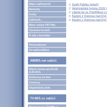
Mapa zajímavostí
::
Svatý Patriku (píseň)
::
Velehradská hymna 2026 (H
Marianky
::
Litanie ke sv. Františkovi z A
Knihy
::
Kázání z Vranova nad Dyjí 
::
Kázání z Vranova nad Dyjí 
Zajímavé...
Mimo oblast FATYMu
Výzdoba kostelů
O nás a kontakty
Personalizace
15 nejčtenějších
AMIMS.net nabízí:
Hlavní strana apoštolát
A.M.I.M.S.
Knihovna on-line
Comicsy
Objednávky knih
TV-MIS.cz nabízí:
Hlavní strana TV-MIS.cz