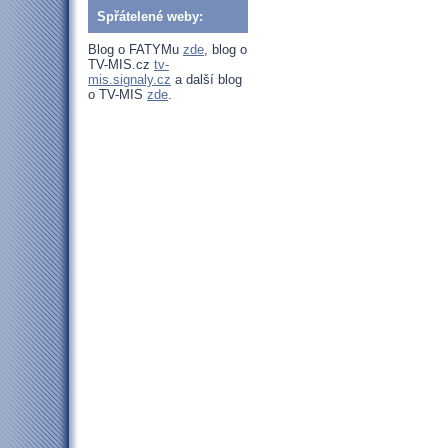
Spřátelené weby:
Blog o FATYMu
zde
, blog o
TV-MIS.cz
tv-
mis.signaly.cz
a další blog
o TV-MIS
zde
.