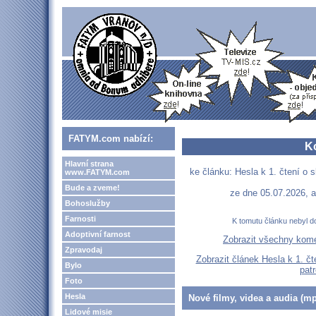
FATYM.com nabízí:
K
Hlavní strana
ke článku: Hesla k 1. čtení o s
www.FATYM.com
Bude a zveme!
ze dne 05.07.2026, a
Bohoslužby
Farnosti
K tomutu článku nebyl d
Adoptivní farnost
Zobrazit všechny kom
Zpravodaj
Zobrazit článek Hesla k 1. čt
Bylo
pat
Foto
Hesla
Nové filmy, videa a audia (mp
Lidové misie