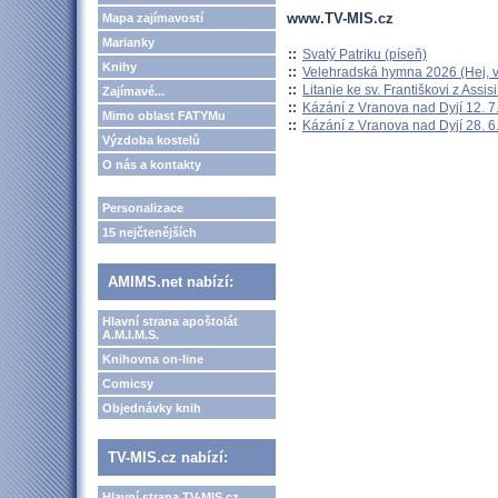
www.TV-MIS.cz
Mapa zajímavostí
Marianky
::
Svatý Patriku (píseň)
Knihy
::
Velehradská hymna 2026 (Hej, v
::
Litanie ke sv. Františkovi z Assisi
Zajímavé...
::
Kázání z Vranova nad Dyjí 12. 7
Mimo oblast FATYMu
::
Kázání z Vranova nad Dyjí 28. 6
Výzdoba kostelů
O nás a kontakty
Personalizace
15 nejčtenějších
AMIMS.net nabízí:
Hlavní strana apoštolát
A.M.I.M.S.
Knihovna on-line
Comicsy
Objednávky knih
TV-MIS.cz nabízí:
Hlavní strana TV-MIS.cz