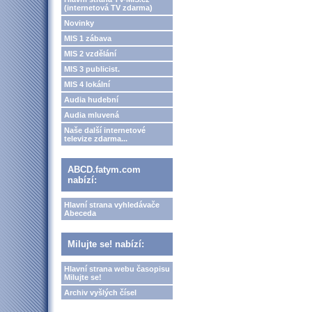
(internetová TV zdarma)
Novinky
MIS 1 zábava
MIS 2 vzdělání
MIS 3 publicist.
MIS 4 lokální
Audia hudební
Audia mluvená
Naše další internetové
televize zdarma...
ABCD.fatym.com
nabízí:
Hlavní strana vyhledávače
Abeceda
Milujte se! nabízí:
Hlavní strana webu časopisu
Milujte se!
Archiv vyšlých čísel