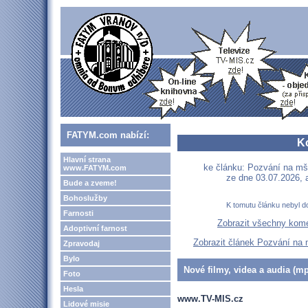
FATYM.com nabízí:
K
Hlavní strana
ke článku: Pozvání na mš
www.FATYM.com
ze dne 03.07.2026, 
Bude a zveme!
Bohoslužby
K tomutu článku nebyl d
Farnosti
Zobrazit všechny kom
Adoptivní farnost
Zobrazit článek Pozvání na
Zpravodaj
Bylo
Nové filmy, videa a audia (mp
Foto
Hesla
www.TV-MIS.cz
Lidové misie