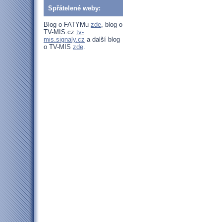
Spřátelené weby:
Blog o FATYMu
zde
, blog o
TV-MIS.cz
tv-
mis.signaly.cz
a další blog
o TV-MIS
zde
.