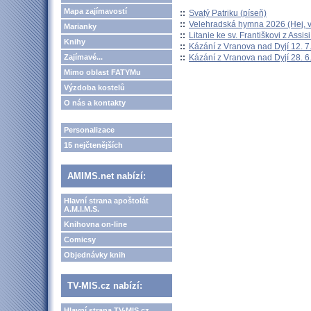
Mapa zajímavostí
::
Svatý Patriku (píseň)
::
Velehradská hymna 2026 (Hej, v
Marianky
::
Litanie ke sv. Františkovi z Assisi
Knihy
::
Kázání z Vranova nad Dyjí 12. 7
::
Kázání z Vranova nad Dyjí 28. 6
Zajímavé...
Mimo oblast FATYMu
Výzdoba kostelů
O nás a kontakty
Personalizace
15 nejčtenějších
AMIMS.net nabízí:
Hlavní strana apoštolát
A.M.I.M.S.
Knihovna on-line
Comicsy
Objednávky knih
TV-MIS.cz nabízí:
Hlavní strana TV-MIS.cz