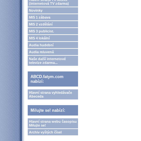
(internetová TV zdarma)
Novinky
MIS 1 zábava
MIS 2 vzdělání
MIS 3 publicist.
MIS 4 lokální
Audia hudební
Audia mluvená
Naše další internetové
televize zdarma...
ABCD.fatym.com
nabízí:
Hlavní strana vyhledávače
Abeceda
Milujte se! nabízí:
Hlavní strana webu časopisu
Milujte se!
Archiv vyšlých čísel