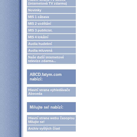
(internetová TV zdarma)
Novinky
MIS 1 zábava
MIS 2 vzdělání
MIS 3 publicist.
MIS 4 lokální
Audia hudební
Audia mluvená
Naše další internetové
televize zdarma...
ABCD.fatym.com
nabízí:
Hlavní strana vyhledávače
Abeceda
Milujte se! nabízí:
Hlavní strana webu časopisu
Milujte se!
Archiv vyšlých čísel