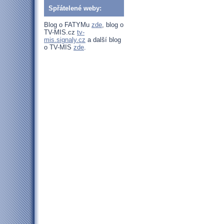
Spřátelené weby:
Blog o FATYMu
zde
, blog o
TV-MIS.cz
tv-
mis.signaly.cz
a další blog
o TV-MIS
zde
.