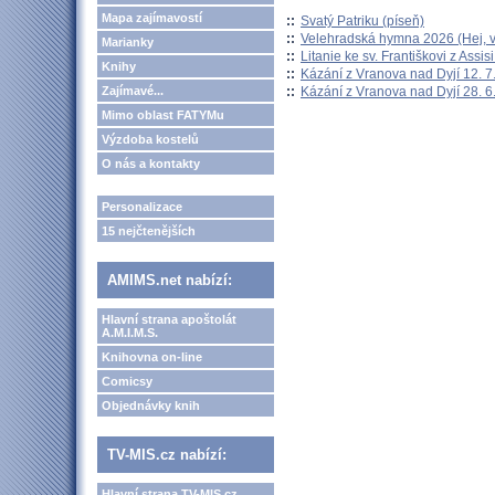
Mapa zajímavostí
::
Svatý Patriku (píseň)
::
Velehradská hymna 2026 (Hej, v
Marianky
::
Litanie ke sv. Františkovi z Assisi
Knihy
::
Kázání z Vranova nad Dyjí 12. 7
::
Kázání z Vranova nad Dyjí 28. 6
Zajímavé...
Mimo oblast FATYMu
Výzdoba kostelů
O nás a kontakty
Personalizace
15 nejčtenějších
AMIMS.net nabízí:
Hlavní strana apoštolát
A.M.I.M.S.
Knihovna on-line
Comicsy
Objednávky knih
TV-MIS.cz nabízí:
Hlavní strana TV-MIS.cz