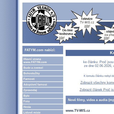
FATYM.com nabízí:
K
Hlavní strana
ke článku: Proč jsou
www.FATYM.com
ze dne 02.06.2026,
Bude a zveme!
Bohoslužby
K tomutu článku nebyl d
Farnosti
Zobrazit všechny kom
Adoptivní farnost
Zobrazit článek Proč js
Zpravodaj
Bylo
Nové filmy, videa a audia (mp
Foto
Hesla
www.TV-MIS.cz
Lidové misie