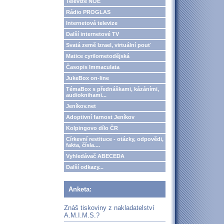
Televize NOE
Rádio PROGLAS
Internetová televize
Další internetové TV
Svatá země Izrael, virtuální pouť
Matice cyrilometodějská
Časopis Immaculata
JukeBox on-line
TémaBox s přednáškami, kázáními,
audioknihami...
Jeníkov.net
Adoptivní farnost Jeníkov
Kolpingovo dílo ČR
Církevní restituce - otázky, odpovědi,
fakta, čísla....
Vyhledávač ABECEDA
Další odkazy...
Anketa:
Znáš tiskoviny z nakladatelství
A.M.I.M.S.?