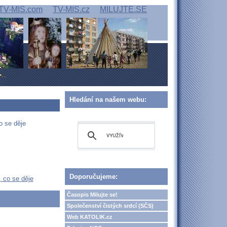
TV-MIS.com
TV-MIS.cz
MILUJTE.SE
Hledání na našem webu:
o se děje
Doporučujeme:
, co se děje
Časopis Milujte se!
Společenství čistých srdcí (SČS)
Web KATOLIK.cz