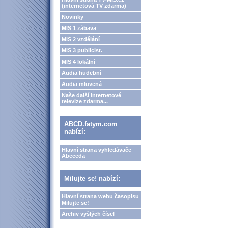
(internetová TV zdarma)
Novinky
MIS 1 zábava
MIS 2 vzdělání
MIS 3 publicist.
MIS 4 lokální
Audia hudební
Audia mluvená
Naše další internetové
televize zdarma...
ABCD.fatym.com
nabízí:
Hlavní strana vyhledávače
Abeceda
Milujte se! nabízí:
Hlavní strana webu časopisu
Milujte se!
Archiv vyšlých čísel