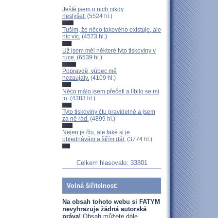
Ještě jsem o nich nikdy
neslyšel.
(5524 hl.)
Tuším, že něco takového existuje, ale
nic víc.
(4573 hl.)
Už jsem měl některé tyto tiskoviny v
ruce.
(6539 hl.)
Popravdě, vůbec mě
nezaujaly.
(4109 hl.)
Něco málo jsem přečetl a líbilo se mi
to.
(4383 hl.)
Tyto tiskoviny čtu pravidelně a jsem
za ně rád.
(4899 hl.)
Nejen je čtu, ale také si je
objednávám a šířím dál.
(3774 hl.)
Celkem hlasovalo: 33801
Volná šiřitelnost:
Na obsah tohoto webu si FATYM
nevyhrazuje žádná autorská
práva!
Obsah můžete dále