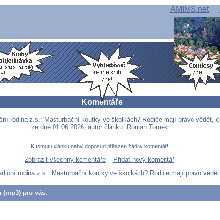
AMIMS.net
Komentáře
iční rodina z.s.: Masturbační koutky ve školkách? Rodiče mají právo vědět, c
ze dne 01.06.2026, autor článku: Roman Tomek
K tomutu článku nebyl doposud přiřazen žádný komentář!
Zobrazit všechny komentáře
Přidat nový komentář
adiční rodina z.s.: Masturbační koutky ve školkách? Rodiče mají právo vědět
a (mp3) pro vás: