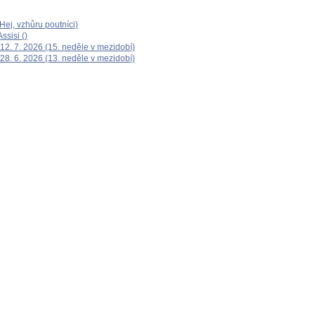
ej, vzhůru poutníci)
ssisi ()
12. 7. 2026 (15. neděle v mezidobí)
28. 6. 2026 (13. neděle v mezidobí)