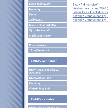
Mapa zajímavostí
::
Svatý Patriku (píseň)
::
Velehradská hymna 2026 (H
Marianky
::
Litanie ke sv. Františkovi z A
Knihy
::
Kázání z Vranova nad Dyjí 
::
Kázání z Vranova nad Dyjí 
Zajímavé...
Mimo oblast FATYMu
Výzdoba kostelů
O nás a kontakty
Personalizace
15 nejčtenějších
AMIMS.net nabízí:
Hlavní strana apoštolát
A.M.I.M.S.
Knihovna on-line
Comicsy
Objednávky knih
TV-MIS.cz nabízí:
Hlavní strana TV-MIS.cz