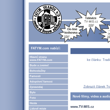
FATYM.com nabízí:
Hlavní strana
ke článku: Trad
www.FATYM.com
Bude a zveme!
Bohoslužby
Farnosti
Adoptivní farnost
Zobrazit článek Tr
Zpravodaj
Bylo
Nové filmy, videa a audi
Foto
Hesla
www.TV-MIS.cz
Lidové misie