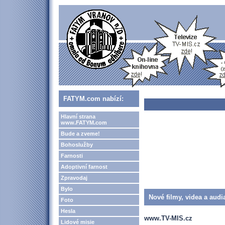
FATYM.com nabízí:
Hlavní strana
www.FATYM.com
Bude a zveme!
Bohoslužby
Farnosti
Adoptivní farnost
Zpravodaj
Bylo
Nové filmy, videa a audi
Foto
Hesla
www.TV-MIS.cz
Lidové misie