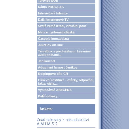
Televize NOE
Rádio PROGLAS
Internetová televize
Další internetové TV
Svatá země Izrael, virtuální pouť
Matice cyrilometodějská
Časopis Immaculata
JukeBox on-line
TémaBox s přednáškami, kázáními,
audioknihami...
Jeníkov.net
Adoptivní farnost Jeníkov
Kolpingovo dílo ČR
Církevní restituce - otázky, odpovědi,
fakta, čísla....
Vyhledávač ABECEDA
Další odkazy...
Anketa:
Znáš tiskoviny z nakladatelství
A.M.I.M.S.?