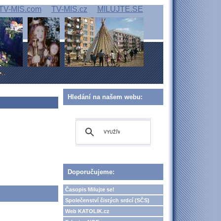
TV-MIS.com
TV-MIS.cz
MILUJTE.SE
Hledání na našem webu:
Doporučujeme:
Časopis Milujte se!
Společenství čistých srdcí (SČS)
Web KATOLIK.cz