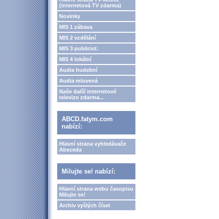
(internetová TV zdarma)
Novinky
MIS 1 zábava
MIS 2 vzdělání
MIS 3 publicist.
MIS 4 lokální
Audia hudební
Audia mluvená
Naše další internetové
televize zdarma...
ABCD.fatym.com
nabízí:
Hlavní strana vyhledávače
Abeceda
Milujte se! nabízí:
Hlavní strana webu časopisu
Milujte se!
Archiv vyšlých čísel