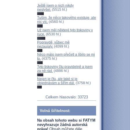
Ještě jsem o nich nikdy
neslyšel.
(5515 hl.)
Tuším, že něco takového existuje, ale
nic víc.
(4560 hl.)
Už jsem měl některé tyto tiskoviny v
ruce.
(6530 hl.)
Popravdě, vůbec mě
nezaujaly.
(4099 hl.)
Něco málo jsem přečetl a líbilo se mi
to.
(4375 hl.)
Tyto tiskoviny čtu pravidelně a jsem
za ně rád.
(4886 hl.)
Nejen je čtu, ale také si je
objednávám a šířím dál.
(3758 hl.)
Celkem hlasovalo: 33723
Volná šiřitelnost:
Na obsah tohoto webu si FATYM
nevyhrazuje žádná autorská
práva!
Obsah můžete dále