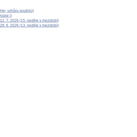
ej, vzhůru poutníci)
ssisi ()
12. 7. 2026 (15. neděle v mezidobí)
28. 6. 2026 (13. neděle v mezidobí)