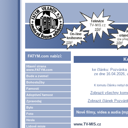
FATYM.com nabízí:
K
Hlavní strana
ke článku: Pozvánka 
www.FATYM.com
ze dne 16.04.2026, 
Bude a zveme!
Bohoslužby
K tomutu článku nebyl d
Farnosti
Zobrazit všechny kom
Adoptivní farnost
Zobrazit článek Pozván
Zpravodaj
Bylo
Nové filmy, videa a audia (mp
Foto
Hesla
www.TV-MIS.cz
Lidové misie