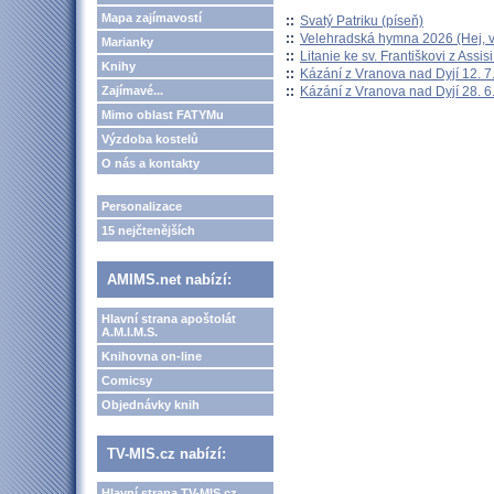
Mapa zajímavostí
::
Svatý Patriku (píseň)
::
Velehradská hymna 2026 (Hej, v
Marianky
::
Litanie ke sv. Františkovi z Assisi
Knihy
::
Kázání z Vranova nad Dyjí 12. 7
::
Kázání z Vranova nad Dyjí 28. 6
Zajímavé...
Mimo oblast FATYMu
Výzdoba kostelů
O nás a kontakty
Personalizace
15 nejčtenějších
AMIMS.net nabízí:
Hlavní strana apoštolát
A.M.I.M.S.
Knihovna on-line
Comicsy
Objednávky knih
TV-MIS.cz nabízí:
Hlavní strana TV-MIS.cz