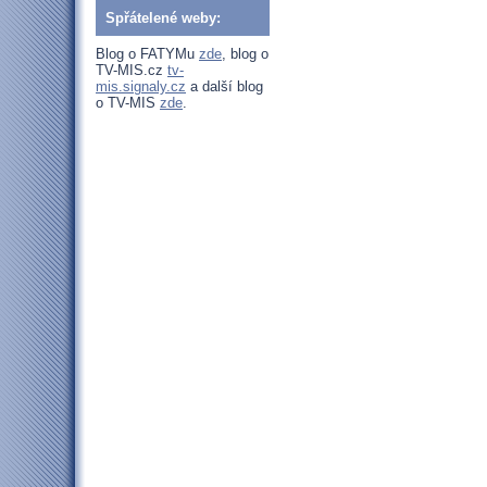
Spřátelené weby:
Blog o FATYMu
zde
, blog o
TV-MIS.cz
tv-
mis.signaly.cz
a další blog
o TV-MIS
zde
.