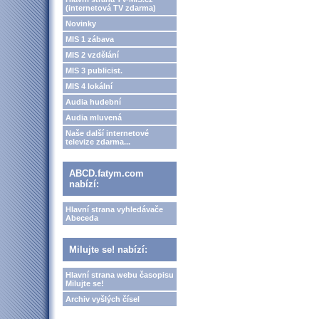
(internetová TV zdarma)
Novinky
MIS 1 zábava
MIS 2 vzdělání
MIS 3 publicist.
MIS 4 lokální
Audia hudební
Audia mluvená
Naše další internetové
televize zdarma...
ABCD.fatym.com
nabízí:
Hlavní strana vyhledávače
Abeceda
Milujte se! nabízí:
Hlavní strana webu časopisu
Milujte se!
Archiv vyšlých čísel