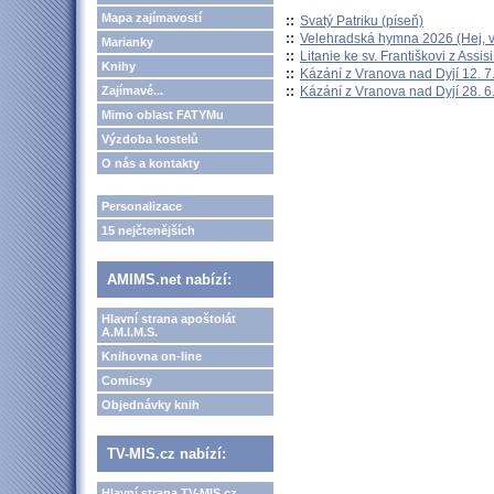
Mapa zajímavostí
::
Svatý Patriku (píseň)
::
Velehradská hymna 2026 (Hej, v
Marianky
::
Litanie ke sv. Františkovi z Assisi
Knihy
::
Kázání z Vranova nad Dyjí 12. 7
::
Kázání z Vranova nad Dyjí 28. 6
Zajímavé...
Mimo oblast FATYMu
Výzdoba kostelů
O nás a kontakty
Personalizace
15 nejčtenějších
AMIMS.net nabízí:
Hlavní strana apoštolát
A.M.I.M.S.
Knihovna on-line
Comicsy
Objednávky knih
TV-MIS.cz nabízí:
Hlavní strana TV-MIS.cz