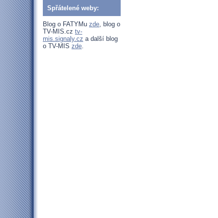
Spřátelené weby:
Blog o FATYMu
zde
, blog o
TV-MIS.cz
tv-
mis.signaly.cz
a další blog
o TV-MIS
zde
.