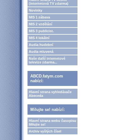
(internetová TV zdarma)
Novinky
MIS 1 zábava
MIS 2 vzdělání
MIS 3 publicist.
MIS 4 lokální
Audia hudební
Audia mluvená
Naše další internetové
televize zdarma...
ABCD.fatym.com
nabízí:
Hlavní strana vyhledávače
Abeceda
Milujte se! nabízí:
Hlavní strana webu časopisu
Milujte se!
Archiv vyšlých čísel