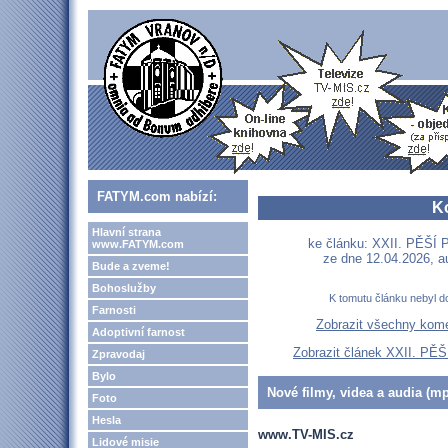
FATYM.com nabízí:
K
Hlavní strana
ke článku: XXII. PĚŠ
www.FATYM.com
ze dne 12.04.2026, a
Bude a zveme!
Bohoslužby
K tomutu článku nebyl d
Farnosti
Zobrazit všechny kom
Adoptivní farnost
Zobrazit článek XXII. 
Zpravodaj
Bylo
Nové filmy, videa a audia (mp
Foto
Hesla
www.TV-MIS.cz
Lidové misie