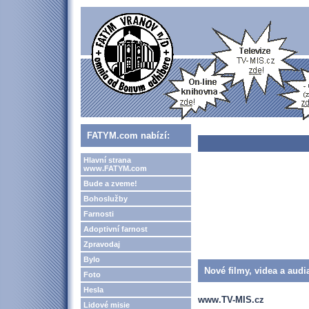
FATYM.com nabízí:
Hlavní strana
www.FATYM.com
Bude a zveme!
Bohoslužby
Farnosti
Adoptivní farnost
Zpravodaj
Bylo
Nové filmy, videa a audi
Foto
Hesla
www.TV-MIS.cz
Lidové misie