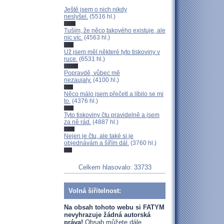
Ještě jsem o nich nikdy
neslyšel.
(5516 hl.)
Tuším, že něco takového existuje, ale
nic víc.
(4563 hl.)
Už jsem měl některé tyto tiskoviny v
ruce.
(6531 hl.)
Popravdě, vůbec mě
nezaujaly.
(4100 hl.)
Něco málo jsem přečetl a líbilo se mi
to.
(4376 hl.)
Tyto tiskoviny čtu pravidelně a jsem
za ně rád.
(4887 hl.)
Nejen je čtu, ale také si je
objednávám a šířím dál.
(3760 hl.)
Celkem hlasovalo: 33733
Volná šiřitelnost:
Na obsah tohoto webu si FATYM
nevyhrazuje žádná autorská
práva!
Obsah můžete dále