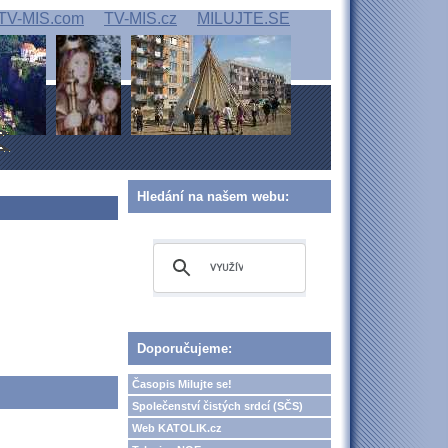
TV-MIS.com
TV-MIS.cz
MILUJTE.SE
Hledání na našem webu:
Doporučujeme:
Časopis Milujte se!
Společenství čistých srdcí (SČS)
Web KATOLIK.cz