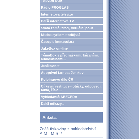
Televize NOE
Rádio PROGLAS
Internetová televize
Další internetové TV
Svatá země Izrael, virtuální pouť
Matice cyrilometodějská
Časopis Immaculata
JukeBox on-line
TémaBox s přednáškami, kázáními,
audioknihami...
Jeníkov.net
Adoptivní farnost Jeníkov
Kolpingovo dílo ČR
Církevní restituce - otázky, odpovědi,
fakta, čísla....
Vyhledávač ABECEDA
Další odkazy...
Anketa:
Znáš tiskoviny z nakladatelství
A.M.I.M.S.?