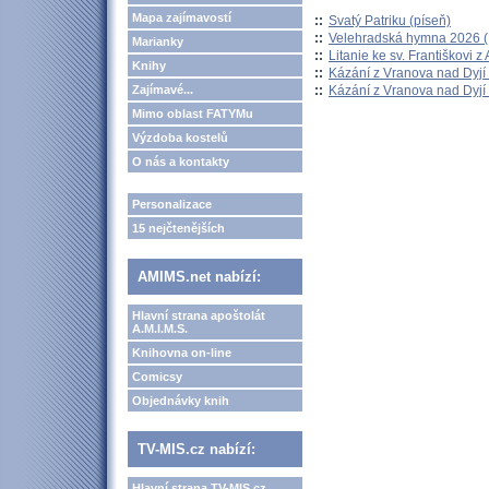
Mapa zajímavostí
::
Svatý Patriku (píseň)
::
Velehradská hymna 2026 (H
Marianky
::
Litanie ke sv. Františkovi z A
Knihy
::
Kázání z Vranova nad Dyjí 
::
Kázání z Vranova nad Dyjí 
Zajímavé...
Mimo oblast FATYMu
Výzdoba kostelů
O nás a kontakty
Personalizace
15 nejčtenějších
AMIMS.net nabízí:
Hlavní strana apoštolát
A.M.I.M.S.
Knihovna on-line
Comicsy
Objednávky knih
TV-MIS.cz nabízí:
Hlavní strana TV-MIS.cz