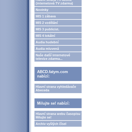
(internetová TV zdarma)
Novinky
MIS 1 zábava
MIS 2 vzdělání
MIS 3 publicist.
MIS 4 lokální
Audia hudební
Audia mluvená
Naše další internetové
televize zdarma...
ABCD.fatym.com
nabízí:
Hlavní strana vyhledávače
Abeceda
Milujte se! nabízí:
Hlavní strana webu časopisu
Milujte se!
Archiv vyšlých čísel