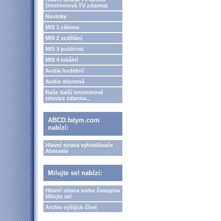
(internetová TV zdarma)
Novinky
MIS 1 zábava
MIS 2 vzdělání
MIS 3 publicist.
MIS 4 lokální
Audia hudební
Audia mluvená
Naše další internetové
televize zdarma...
ABCD.fatym.com
nabízí:
Hlavní strana vyhledávače
Abeceda
Milujte se! nabízí:
Hlavní strana webu časopisu
Milujte se!
Archiv vyšlých čísel