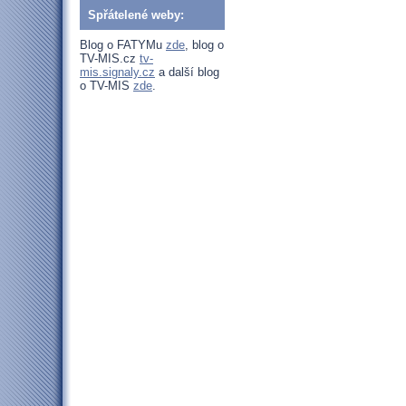
Spřátelené weby:
Blog o FATYMu
zde
, blog o
TV-MIS.cz
tv-
mis.signaly.cz
a další blog
o TV-MIS
zde
.