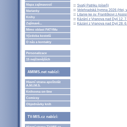
Mapa zajímavostí
::
Svatý Patriku (píseň)
::
Velehradská hymna 2026 (Hej, v
Marianky
::
Litanie ke sv. Františkovi z Assisi
Knihy
::
Kázání z Vranova nad Dyjí 12. 7
::
Kázání z Vranova nad Dyjí 28. 6
Zajímavé...
Mimo oblast FATYMu
Výzdoba kostelů
O nás a kontakty
Personalizace
15 nejčtenějších
AMIMS.net nabízí:
Hlavní strana apoštolát
A.M.I.M.S.
Knihovna on-line
Comicsy
Objednávky knih
TV-MIS.cz nabízí:
Hlavní strana TV-MIS.cz