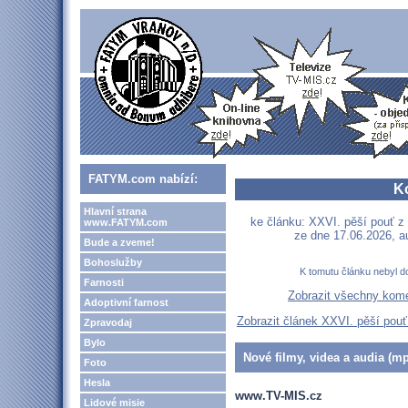
FATYM.com nabízí:
K
Hlavní strana
ke článku: XXVI. pěší pouť z 
www.FATYM.com
ze dne 17.06.2026, a
Bude a zveme!
Bohoslužby
K tomutu článku nebyl d
Farnosti
Zobrazit všechny kom
Adoptivní farnost
Zobrazit článek XXVI. pěší pouť
Zpravodaj
Bylo
Nové filmy, videa a audia (mp
Foto
Hesla
www.TV-MIS.cz
Lidové misie