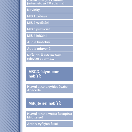
(internetová TV zdarma)
Novinky
MIS 1 zábava
MIS 2 vzdělání
MIS 3 publicist.
MIS 4 lokální
Audia hudební
Audia mluvená
Naše další internetové
televize zdarma...
ABCD.fatym.com
nabízí:
Hlavní strana vyhledávače
Abeceda
Milujte se! nabízí:
Hlavní strana webu časopisu
Milujte se!
Archiv vyšlých čísel