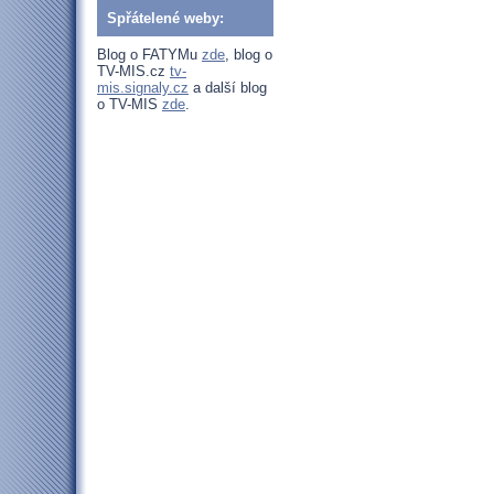
Spřátelené weby:
Blog o FATYMu
zde
, blog o
TV-MIS.cz
tv-
mis.signaly.cz
a další blog
o TV-MIS
zde
.