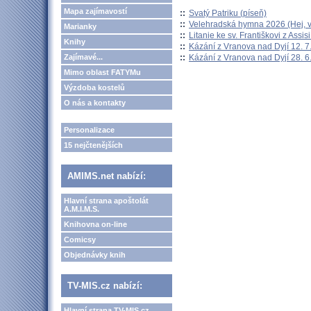
Mapa zajímavostí
::
Svatý Patriku (píseň)
::
Velehradská hymna 2026 (Hej, v
Marianky
::
Litanie ke sv. Františkovi z Assisi
Knihy
::
Kázání z Vranova nad Dyjí 12. 7
::
Kázání z Vranova nad Dyjí 28. 6
Zajímavé...
Mimo oblast FATYMu
Výzdoba kostelů
O nás a kontakty
Personalizace
15 nejčtenějších
AMIMS.net nabízí:
Hlavní strana apoštolát
A.M.I.M.S.
Knihovna on-line
Comicsy
Objednávky knih
TV-MIS.cz nabízí:
Hlavní strana TV-MIS.cz