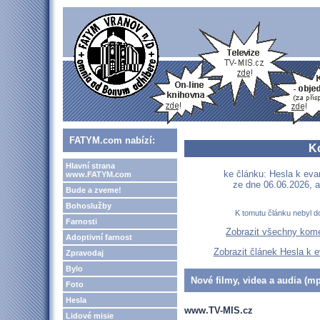
FATYM.com nabízí:
K
Hlavní strana
ke článku: Hesla k eva
www.FATYM.com
ze dne 06.06.2026, a
Bude a zveme!
Bohoslužby
K tomutu článku nebyl d
Farnosti
Zobrazit všechny kom
Adoptivní farnost
Zobrazit článek Hesla k e
Zpravodaj
Bylo
Nové filmy, videa a audia (mp
Foto
Hesla
www.TV-MIS.cz
Lidové misie