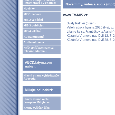
(internetová TV zdarma)
Nové filmy, videa a audia (mp3)
Novinky
MIS 1 zábava
www.TV-MIS.cz
MIS 2 vzdělání
::
Svatý Patriku (píseň)
MIS 3 publicist.
::
Velehradská hymna 2026 (Hej, vzh
MIS 4 lokální
::
Litanie ke sv. Františkovi z Assisi ()
::
Kázání z Vranova nad Dyjí 12. 7. 
Audia hudební
::
Kázání z Vranova nad Dyjí 28. 6. 
Audia mluvená
Naše další internetové
televize zdarma...
ABCD.fatym.com
nabízí:
Hlavní strana vyhledávače
Abeceda
Milujte se! nabízí:
Hlavní strana webu
časopisu Milujte se!
Archiv vyšlých čísel