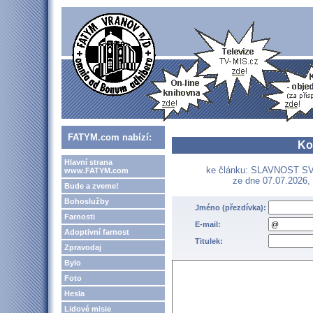
FATYM.com nabízí:
Ko
Hlavní strana
ke článku: SLAVNOST 
www.FATYM.com
ze dne 07.07.2026, 
Bude a zveme!
Bohoslužby
Jméno (přezdívka):
Farnosti
E-mail:
Adoptivní farnost
Titulek:
Zpravodaj
Bylo
Foto
Hesla
Lidové misie