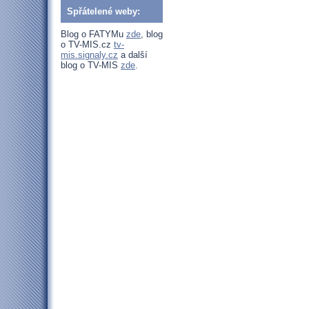
Spřátelené weby:
Blog o FATYMu
zde
, blog
o TV-MIS.cz
tv-
mis.signaly.cz
a další
blog o TV-MIS
zde
.