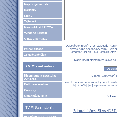
Mapa zajímavostí
Marianky
Knihy
Zajímavé...
Mimo oblast FATYMu
Výzdoba kostelů
O nás a kontakty
Odpovězte, prosím, na následující kontro
Personalizace
člověk nebo počítačový robot. Bez s
komentář uložen. Tato kontrolní otá
15 nejčtenějších
Napiš první písmeno ze slova p
AMIMS.net nabízí:
Hlavní strana apoštolát
V rámci komentářů 
A.M.I.M.S.
Pro vložení tučného textu, hyperlinku neb
Knihovna on-line
[b]tučné[/b], [url]http://www.domen
Comicsy
Objednávky knih
Zobraz
TV-MIS.cz nabízí:
Zobrazit článek SLAVNOS
Hlavní strana TV-MIS.cz