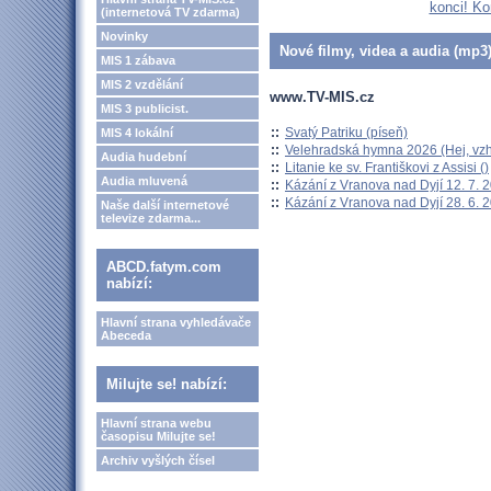
konci! Ko
(internetová TV zdarma)
Novinky
Nové filmy, videa a audia (mp3)
MIS 1 zábava
MIS 2 vzdělání
www.TV-MIS.cz
MIS 3 publicist.
::
Svatý Patriku (píseň)
MIS 4 lokální
::
Velehradská hymna 2026 (Hej, vzh
Audia hudební
::
Litanie ke sv. Františkovi z Assisi ()
Audia mluvená
::
Kázání z Vranova nad Dyjí 12. 7. 
::
Kázání z Vranova nad Dyjí 28. 6. 
Naše další internetové
televize zdarma...
ABCD.fatym.com
nabízí:
Hlavní strana vyhledávače
Abeceda
Milujte se! nabízí:
Hlavní strana webu
časopisu Milujte se!
Archiv vyšlých čísel