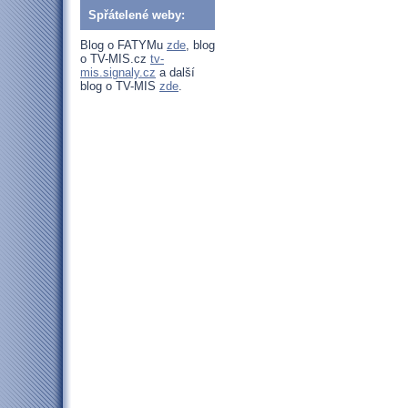
Spřátelené weby:
Blog o FATYMu
zde
, blog
o TV-MIS.cz
tv-
mis.signaly.cz
a další
blog o TV-MIS
zde
.