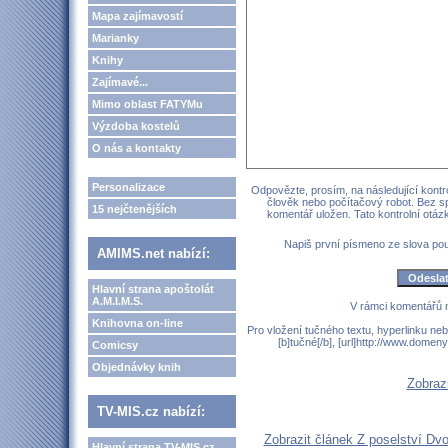
Mapa zajímavostí
Marianky
Knihy
Zajímavé...
Mimo oblast FATYMu
Výzdoba kostelů
O nás a kontakty
Personalizace
Odpovězte, prosím, na následující kontro
člověk nebo počítačový robot. Bez s
15 nejčtenějších
komentář uložen. Tato kontrolní otá
Napiš první písmeno ze slova p
AMIMS.net nabízí:
Hlavní strana apoštolát
A.M.I.M.S.
V rámci komentářů 
Knihovna on-line
Pro vložení tučného textu, hyperlinku neb
[b]tučné[/b], [url]http://www.domen
Comicsy
Objednávky knih
Zobraz
TV-MIS.cz nabízí:
Zobrazit článek Z poselství Dv
Hlavní strana TV-MIS.cz