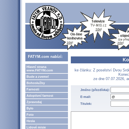
FATYM.com nabízí:
Ko
Hlavní strana
ke článku: Z poselství Dvou Srd
www.FATYM.com
Konec 
Bude a zveme!
ze dne 07.07.2026, 
Bohoslužby
Farnosti
Jméno (přezdívka):
Adoptivní farnost
E-mail:
Zpravodaj
Titulek:
Bylo
Foto
Hesla
Lidové misie