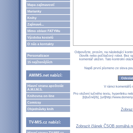
Mapa zajímavostí
Marianky
Knihy
Zajímavé...
Mimo oblast FATYMu
Výzdoba kostelů
O nás a kontakty
Odpovězte, prosím, na následující kontro
Personalizace
člověk nebo počítačový robot. Bez s
komentář uložen. Tato kontrolní otá
15 nejčtenějších
Napiš první písmeno ze slova p
AMIMS.net nabízí:
Hlavní strana apoštolát
V rámci komentářů 
A.M.I.M.S.
Pro vložení tučného textu, hyperlinku neb
Knihovna on-line
[b]tučné[/b], [url]http://www.domen
Comicsy
Objednávky knih
Zobraz
TV-MIS.cz nabízí:
Zobrazit článek ČSOB pomáhá reg
Hlavní strana TV-MIS.cz