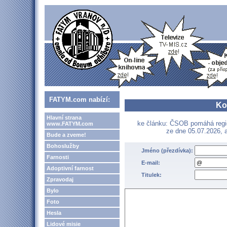
FATYM.com nabízí:
Ko
Hlavní strana
ke článku: ČSOB pomáhá regio
www.FATYM.com
ze dne 05.07.2026, a
Bude a zveme!
Bohoslužby
Jméno (přezdívka):
Farnosti
E-mail:
Adoptivní farnost
Titulek:
Zpravodaj
Bylo
Foto
Hesla
Lidové misie