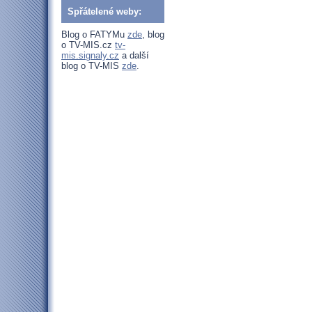
Spřátelené weby:
Blog o FATYMu
zde
, blog
o TV-MIS.cz
tv-
mis.signaly.cz
a další
blog o TV-MIS
zde
.