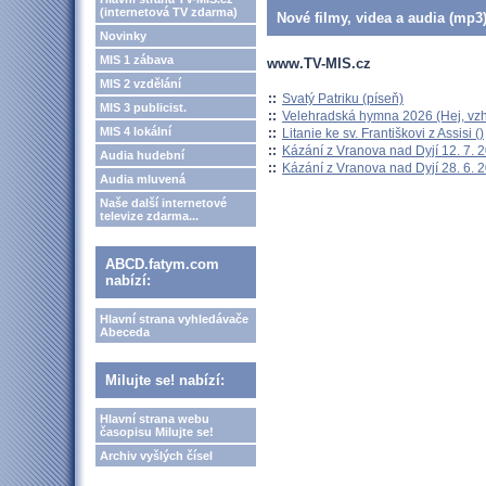
(internetová TV zdarma)
Nové filmy, videa a audia (mp3)
Novinky
MIS 1 zábava
www.TV-MIS.cz
MIS 2 vzdělání
::
Svatý Patriku (píseň)
MIS 3 publicist.
::
Velehradská hymna 2026 (Hej, vzh
MIS 4 lokální
::
Litanie ke sv. Františkovi z Assisi ()
::
Kázání z Vranova nad Dyjí 12. 7. 
Audia hudební
::
Kázání z Vranova nad Dyjí 28. 6. 
Audia mluvená
Naše další internetové
televize zdarma...
ABCD.fatym.com
nabízí:
Hlavní strana vyhledávače
Abeceda
Milujte se! nabízí:
Hlavní strana webu
časopisu Milujte se!
Archiv vyšlých čísel